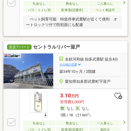
礼金なし
敷金なし
二人暮らし
バス・トイレ別
駐車場(近隣含)
ペット相談可
ペット飼育可能 特急停車武豊駅が近くて便利 オ
ートロックツ付で防犯面にも配慮
セントラルリバー迎戸
賃貸アパート
名鉄河和線 知多武豊駅 徒歩4分
その他の交通
築34年10ヶ月 / 2階建
愛知県知多郡武豊町字迎戸
3.10
万円
管理費3,000円
なし
なし
2
1階 / 1K（21.6m
）
礼金なし
敷金なし
一人暮らし
バス・トイレ別
駐車場(近隣含)
南向き