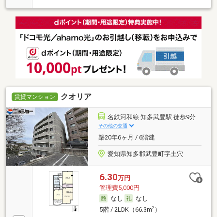
クオリア
賃貸マンション
名鉄河和線 知多武豊駅 徒歩9分
その他の交通
築20年6ヶ月 / 6階建
愛知県知多郡武豊町字土穴
6.30
万円
管理費5,000円
なし
なし
2
5階 / 2LDK（66.3m
）