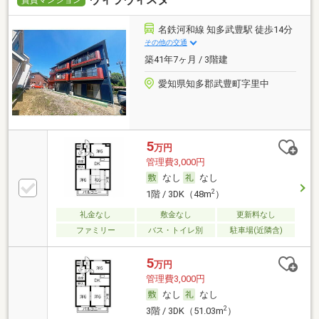
賃貸マンション
名鉄河和線 知多武豊駅 徒歩14分
その他の交通
築41年7ヶ月 / 3階建
愛知県知多郡武豊町字里中
5
万円
管理費3,000円
なし
なし
2
1階 / 3DK（48m
）
礼金なし
敷金なし
更新料なし
ファミリー
バス・トイレ別
駐車場(近隣含)
5
万円
管理費3,000円
なし
なし
2
3階 / 3DK（51.03m
）