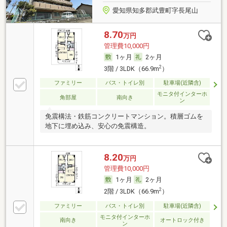
愛知県知多郡武豊町字長尾山
8.70
万円
管理費10,000円
1ヶ月
2ヶ月
2
3階 / 3LDK（66.9m
）
ファミリー
バス・トイレ別
駐車場(近隣含)
モニタ付インターホ
角部屋
南向き
ン
免震構法・鉄筋コンクリートマンション。積層ゴムを
地下に埋め込み、安心の免震構造。
8.20
万円
管理費10,000円
1ヶ月
2ヶ月
2
2階 / 3LDK（66.9m
）
ファミリー
バス・トイレ別
駐車場(近隣含)
モニタ付インターホ
南向き
オートロック付き
ン