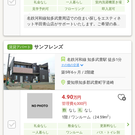
礼金なし
一人暮らし
室内洗濯機置き場
見学予約可
フローリング
即入居可
名鉄河和線知多武豊周辺での住まい探しをエスティネ
ット半田青山店がサポートいたします。ご希望の条件
な
サンフレンズ
賃貸アパート
名鉄河和線 知多武豊駅 徒歩1分
その他の交通
築5年6ヶ月 / 2階建
愛知県知多郡武豊町字道崎
4.90
万円
管理費4,000円
なし
なし
2
1階 / ワンルーム（24.59m
）
礼金なし
敷金なし
更新料なし
一人暮らし
ワンルーム
バス・トイレ別