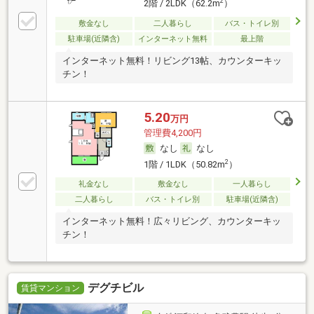
2
2階 / 2LDK（62.2m
）
敷金なし
二人暮らし
バス・トイレ別
駐車場(近隣含)
インターネット無料
最上階
インターネット無料！リビング13帖、カウンターキッ
チン！
5.20
万円
管理費4,200円
なし
なし
2
1階 / 1LDK（50.82m
）
礼金なし
敷金なし
一人暮らし
二人暮らし
バス・トイレ別
駐車場(近隣含)
インターネット無料！広々リビング、カウンターキッ
チン！
デグチビル
賃貸マンション