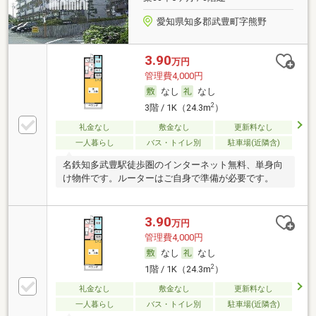
愛知県知多郡武豊町字熊野
3.90
万円
管理費4,000円
なし
なし
2
3階 / 1K（24.3m
）
礼金なし
敷金なし
更新料なし
一人暮らし
バス・トイレ別
駐車場(近隣含)
名鉄知多武豊駅徒歩圏のインターネット無料、単身向
け物件です。ルーターはご自身で準備が必要です。
3.90
万円
管理費4,000円
なし
なし
2
1階 / 1K（24.3m
）
礼金なし
敷金なし
更新料なし
一人暮らし
バス・トイレ別
駐車場(近隣含)