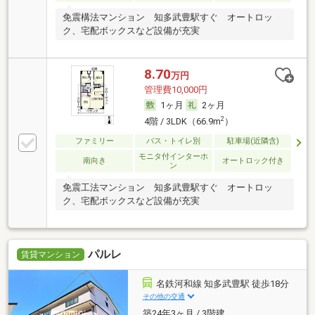
免震構法マンション 知多武豊駅すぐ オートロッ
ク、宅配ボックスなど設備が充実
8.70
万円
管理費10,000円
1ヶ月
2ヶ月
2
4階 / 3LDK（66.9m
）
ファミリー
バス・トイレ別
駐車場(近隣含)
モニタ付インターホ
南向き
オートロック付き
ン
免震工法マンション 知多武豊駅すぐ オートロッ
ク、宅配ボックスなど設備が充実
パルレ
賃貸マンション
名鉄河和線 知多武豊駅 徒歩18分
その他の交通
築24年3ヶ月 / 3階建