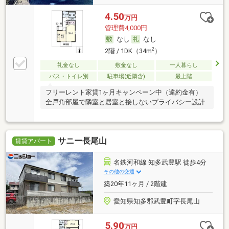
4.50
万円
管理費4,000円
なし
なし
2
2階 / 1DK（34m
）
礼金なし
敷金なし
一人暮らし
バス・トイレ別
駐車場(近隣含)
最上階
フリーレント家賃1ヶ月キャンペーン中（違約金有）
全戸角部屋で隣室と居室と接しないプライバシー設計
サニー長尾山
賃貸アパート
名鉄河和線 知多武豊駅 徒歩4分
その他の交通
築20年11ヶ月 / 2階建
愛知県知多郡武豊町字長尾山
5.90
万円