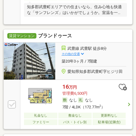
知多郡武豊町エリアでの住まいなら、住み心地も快適
な「サンフレンズ」はいかがでしょうか。室温を一定
に
ブランドゥース
賃貸マンション
武豊線 武豊駅 徒歩8分
その他の交通
築20年3ヶ月 / 7階建
愛知県知多郡武豊町字ヒジリ田
16
万円
管理費6,500円
なし
なし
2
7階 / 4LDK（172.77m
）
礼金なし
敷金なし
更新料なし
ファミリー
バス・トイレ別
駐車場(近隣含)