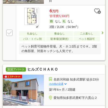
目
6
万円
管理費5,500円
なし
なし
2
2階 / 2LDK（54.9m
）
礼金なし
敷金なし
二人暮らし
バス・トイレ別
駐車場(近隣含)
ペット相談可
ペット飼育可能物件登場。犬・ネコ2匹までＯＫ。2階
の角部屋、対面キッチンも人気です。
ヒルズＣＨＡＫＯ
賃貸アパート
名鉄河和線 知多武豊駅 徒歩23分
その他の交通
築1年6ヶ月 / 2階建
愛知県知多郡武豊町字六貫山２