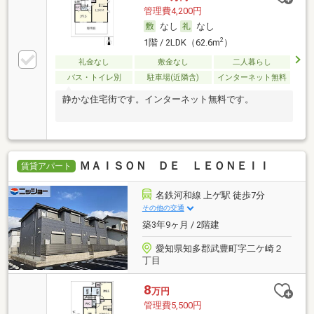
管理費4,200円
なし
なし
2
1階 / 2LDK（62.6m
）
礼金なし
敷金なし
二人暮らし
バス・トイレ別
駐車場(近隣含)
インターネット無料
静かな住宅街です。インターネット無料です。
ＭＡＩＳＯＮ ＤＥ ＬＥＯＮＥＩＩ
賃貸アパート
名鉄河和線 上ゲ駅 徒歩7分
その他の交通
築3年9ヶ月 / 2階建
愛知県知多郡武豊町字二ケ崎２
丁目
8
万円
管理費5,500円