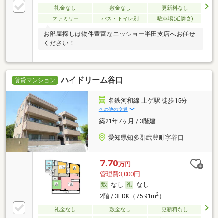
礼金なし
敷金なし
更新料なし
ファミリー
バス・トイレ別
駐車場(近隣含)
お部屋探しは物件豊富なニッショー半田支店へお任せ
ください！
ハイドリーム谷口
賃貸マンション
名鉄河和線 上ゲ駅 徒歩15分
その他の交通
築21年7ヶ月 / 3階建
愛知県知多郡武豊町字谷口
7.70
万円
管理費3,000円
なし
なし
2
2階 / 3LDK（75.91m
）
礼金なし
敷金なし
更新料なし