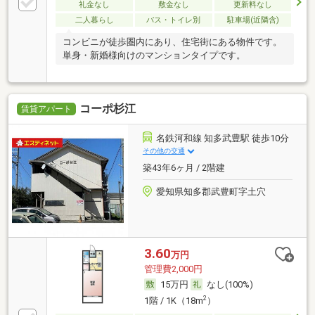
礼金なし
敷金なし
更新料なし
二人暮らし
バス・トイレ別
駐車場(近隣含)
コンビニが徒歩圏内にあり、住宅街にある物件です。
単身・新婚様向けのマンションタイプです。
コーポ杉江
賃貸アパート
名鉄河和線 知多武豊駅 徒歩10分
その他の交通
築43年6ヶ月 / 2階建
愛知県知多郡武豊町字土穴
3.60
万円
管理費2,000円
15万円
なし(100%)
2
1階 / 1K（18m
）