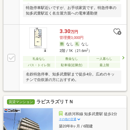
特急停車駅近いですが、お手頃家賃です。特急停車の
知多武豊駅近く名古屋方面への電車通勤便
3.30
万円
管理費3,000円
なし
なし
2
2階 / 1K（21.6m
）
礼金なし
敷金なし
一人暮らし
バス・トイレ別
駐車場(近隣含)
最上階
名鉄特急停車、知多武豊駅まで徒歩4分。広めのキッ
チンで自炊派の方におすすめ。
ラピスラズリＴＮ
賃貸マンション
名鉄河和線 知多武豊駅 徒歩2分
その他の交通
築20年8ヶ月 / 6階建