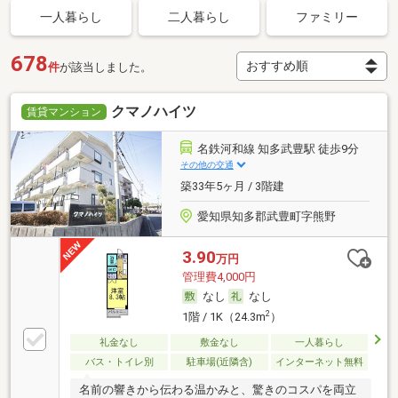
一人暮らし
二人暮らし
ファミリー
678
件
が該当しました。
クマノハイツ
賃貸マンション
名鉄河和線 知多武豊駅 徒歩9分
その他の交通
築33年5ヶ月 / 3階建
愛知県知多郡武豊町字熊野
3.90
万円
管理費4,000円
なし
なし
2
1階 / 1K（24.3m
）
礼金なし
敷金なし
一人暮らし
バス・トイレ別
駐車場(近隣含)
インターネット無料
名前の響きから伝わる温かみと、驚きのコスパを両立