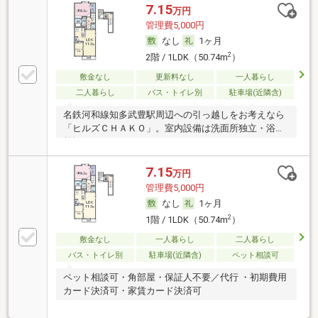
7.15
万円
管理費5,000円
なし
1ヶ月
2
2階 / 1LDK（50.74m
）
敷金なし
更新料なし
一人暮らし
二人暮らし
バス・トイレ別
駐車場(近隣含)
名鉄河和線知多武豊駅周辺への引っ越しをお考えなら
「ヒルズＣＨＡＫＯ」。室内設備は洗面所独立・浴室
乾燥
7.15
万円
管理費5,000円
なし
1ヶ月
2
1階 / 1LDK（50.74m
）
敷金なし
一人暮らし
二人暮らし
バス・トイレ別
駐車場(近隣含)
ペット相談可
ペット相談可・角部屋・保証人不要／代行 ・初期費用
カード決済可・家賃カード決済可