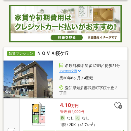
ＮＯＶＡ桜ケ丘
賃貸マンション
名鉄河和線 知多武豊駅 徒歩21分
その他の交通
築30年6ヶ月 / 4階建
愛知県知多郡武豊町字桜ケ丘３
丁目
4.10
万円
管理費4,000円
なし
なし
2
1階 / 2DK（43.74m
）