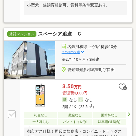
小型犬・猫飼育相談可。賃料等条件変更あり。
スペーシア追進 Ｃ
賃貸マンション
名鉄河和線 上ゲ駅 徒歩10分
その他の交通
築27年10ヶ月 / 3階建
愛知県知多郡武豊町字口田
3.50
万円
管理費3,000円
なし
なし
2
2階 / 1K（22.2m
）
礼金なし
敷金なし
更新料なし
一人暮らし
バス・トイレ別
駐車場(近隣含)
都市ガス仕様！周辺に飲食店・コンビニ・ドラッグス