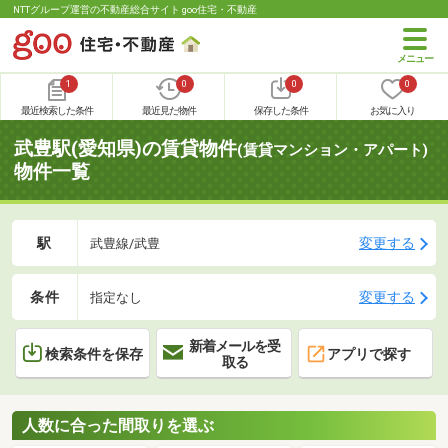
NTTグループ運営の不動産総合サイト goo住宅・不動産
1
0
0
0
最近検索した条件
最近見た物件
保存した条件
お気に入り
武豊駅(愛知県)の賃貸物件
(賃貸マンション・アパート)
物件一覧
駅
変更する
武豊線/武豊
条件
変更する
指定なし
新着メールを受
検索条件を保存
アプリで探す
取る
人数に合った間取りを選ぶ