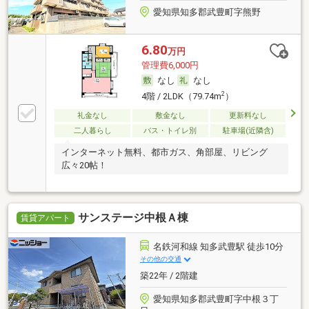
愛知県知多郡武豊町字熊野
6.80
万円
管理費6,000円
なし
なし
2
4階 / 2LDK（79.74m
）
礼金なし
敷金なし
更新料なし
二人暮らし
バス・トイレ別
駐車場(近隣含)
インターネット無料、都市ガス、角部屋、リビング
広々20帖！
サンステージ中根Ａ棟
賃貸アパート
名鉄河和線 知多武豊駅 徒歩10分
その他の交通
築22年 / 2階建
愛知県知多郡武豊町字中根３丁