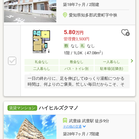
築18年7ヶ月 / 2階建
愛知県知多郡武豊町字中狭
5.80
万円
管理費3,500円
なし
なし
2
1階 / 1LDK（47.08m
）
礼金なし
敷金なし
一人暮らし
二人暮らし
バス・トイレ別
駐車場(近隣含)
一日の終わりに、足を伸ばしてゆっくり湯船につかる
時間は、何よりのご褒美。忙しい毎日だからこそ、そ
ハイヒルズクマノ
賃貸マンション
武豊線 武豊駅 徒歩9分
その他の交通
築28年7ヶ月 / 7階建