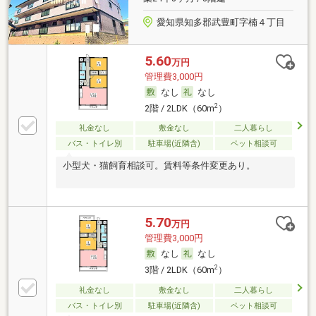
愛知県知多郡武豊町字楠４丁目
5.60
万円
管理費3,000円
なし
なし
2
2階 / 2LDK（60m
）
礼金なし
敷金なし
二人暮らし
バス・トイレ別
駐車場(近隣含)
ペット相談可
小型犬・猫飼育相談可。賃料等条件変更あり。
5.70
万円
管理費3,000円
なし
なし
2
3階 / 2LDK（60m
）
礼金なし
敷金なし
二人暮らし
バス・トイレ別
駐車場(近隣含)
ペット相談可