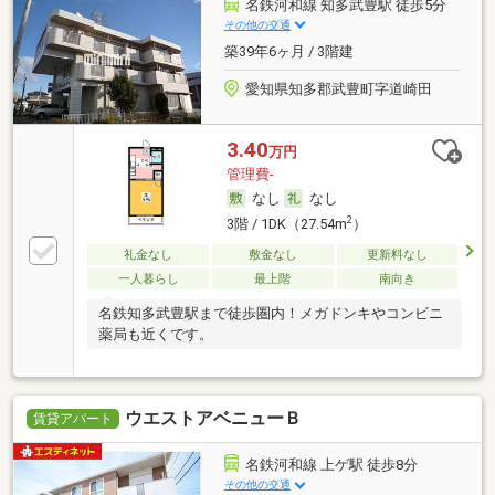
名鉄河和線 知多武豊駅 徒歩5分
その他の交通
築39年6ヶ月 / 3階建
愛知県知多郡武豊町字道崎田
3.40
万円
管理費-
なし
なし
2
3階 / 1DK（27.54m
）
礼金なし
敷金なし
更新料なし
一人暮らし
最上階
南向き
名鉄知多武豊駅まで徒歩圏内！メガドンキやコンビニ
薬局も近くです。
ウエストアベニューＢ
賃貸アパート
名鉄河和線 上ゲ駅 徒歩8分
その他の交通