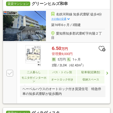
グリーンヒルズ和幸
賃貸マンション
名鉄河和線 知多武豊駅 徒歩4分
その他の交通
築16年6ヶ月 / 3階建
愛知県知多郡武豊町字向陽２丁
目
6.50
万円
管理費8,000円
5万円
1ヶ月
2
2階 / 2LDK（62.42m
）
二人暮らし
バス・トイレ別
駐車場(近隣含)
モニタ付インターホ
オートロック付き
収納スペース
ン
ヘーベルハウスのオートロック付き賃貸住宅 特急停
車の知多武豊駅が徒歩圏内
ヴィラヴィスタ