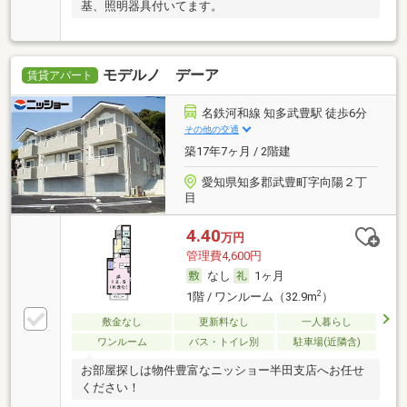
基、照明器具付いてます。
モデルノ デーア
賃貸アパート
名鉄河和線 知多武豊駅 徒歩6分
その他の交通
築17年7ヶ月 / 2階建
愛知県知多郡武豊町字向陽２丁
目
4.40
万円
管理費4,600円
なし
1ヶ月
2
1階 / ワンルーム（32.9m
）
敷金なし
更新料なし
一人暮らし
ワンルーム
バス・トイレ別
駐車場(近隣含)
お部屋探しは物件豊富なニッショー半田支店へお任せ
ください！