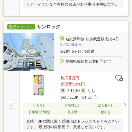
トア・イオンなど多数のお店があり生活便利な立地で
す！
サンロック
賃貸マンション
名鉄河和線 知多武豊駅 徒歩4分
その他の交通
築28年5ヶ月 / 6階建
愛知県知多郡武豊町字西門
5.10
万円
管理費5,000円
5.1万円
なし
2
6階 / 2LDK（61.56m
）
礼金なし
更新料なし
二人暮らし
駐車場(近隣含)
最上階
南向き
名鉄・JRの駅に近く近隣にはドラッグストアもござい
ます。 最上階の角部屋で、風通しが良いです。