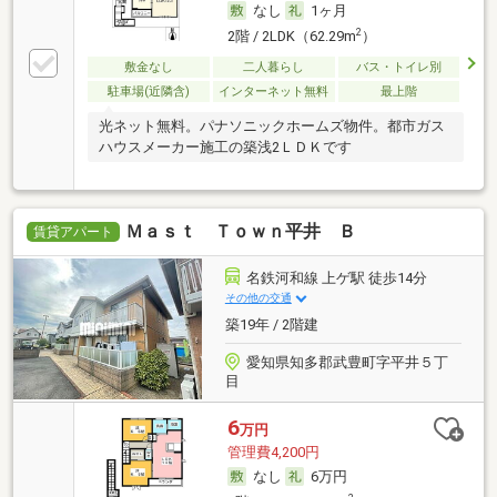
なし
1ヶ月
2
2階 / 2LDK（62.29m
）
敷金なし
二人暮らし
バス・トイレ別
駐車場(近隣含)
インターネット無料
最上階
光ネット無料。パナソニックホームズ物件。都市ガス
ハウスメーカー施工の築浅2ＬＤＫです
Ｍａｓｔ Ｔｏｗｎ平井 Ｂ
賃貸アパート
名鉄河和線 上ゲ駅 徒歩14分
その他の交通
築19年 / 2階建
愛知県知多郡武豊町字平井５丁
目
6
万円
管理費4,200円
なし
6万円