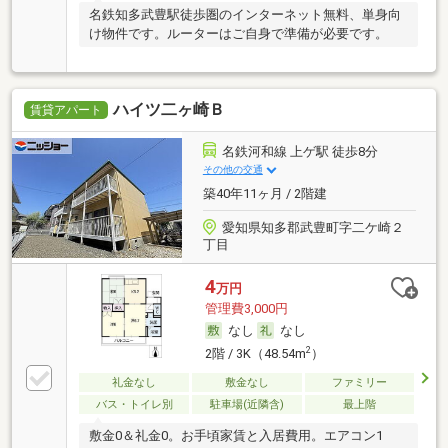
名鉄知多武豊駅徒歩圏のインターネット無料、単身向
け物件です。ルーターはご自身で準備が必要です。
ハイツ二ヶ崎Ｂ
賃貸アパート
名鉄河和線 上ゲ駅 徒歩8分
その他の交通
築40年11ヶ月 / 2階建
愛知県知多郡武豊町字二ケ崎２
丁目
4
万円
管理費3,000円
なし
なし
2
2階 / 3K（48.54m
）
礼金なし
敷金なし
ファミリー
バス・トイレ別
駐車場(近隣含)
最上階
敷金0＆礼金0。お手頃家賃と入居費用。エアコン1