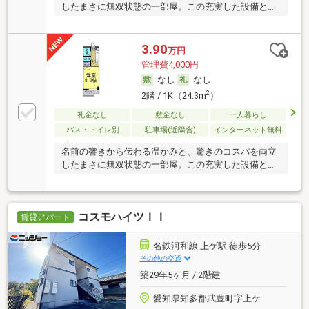
したまさに無双状態の一部屋。この充実した設備とゆ
と
3.90
万円
管理費4,000円
なし
なし
2
2階 / 1K（24.3m
）
礼金なし
敷金なし
一人暮らし
バス・トイレ別
駐車場(近隣含)
インターネット無料
名前の響きから伝わる温かみと、驚きのコスパを両立
したまさに無双状態の一部屋。この充実した設備とゆ
と
コスモハイツＩＩ
賃貸アパート
名鉄河和線 上ゲ駅 徒歩5分
その他の交通
築29年5ヶ月 / 2階建
愛知県知多郡武豊町字上ケ