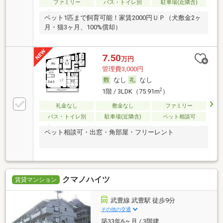
ファミリー
バス・トイレ別
駐車場(近隣含)
ペット1匹まで飼育可能！家賃2000円ＵＰ（犬敷金2ヶ
月・猫3ヶ月、100%償却）
7.50
万円
管理費3,000円
なし
なし
2
1階 / 3LDK（75.91m
）
礼金なし
敷金なし
ファミリー
バス・トイレ別
駐車場(近隣含)
ペット相談可
ペット相談可・出窓・角部屋・フリーレント
クマノハイツ
賃貸マンション
武豊線 武豊駅 徒歩9分
その他の交通
築33年6ヶ月 / 3階建