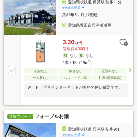
愛知環状鉄道 保見駅 徒歩11分
その他の交通
築32年5ヶ月 / 2階建
愛知県豊田市貝津町町屋
3.30
万円
管理費4,000円
なし
なし
2
1階 / 1K（19m
）
礼金なし
敷金なし
更新料なし
一人暮らし
バス・トイレ別
駐車場(近隣含)
ＷｉＦｉ付きインターネットが無料で使い放題です。
フォーブル村瀬
賃貸アパート
愛知環状鉄道 貝津駅 徒歩9分
その他の交通