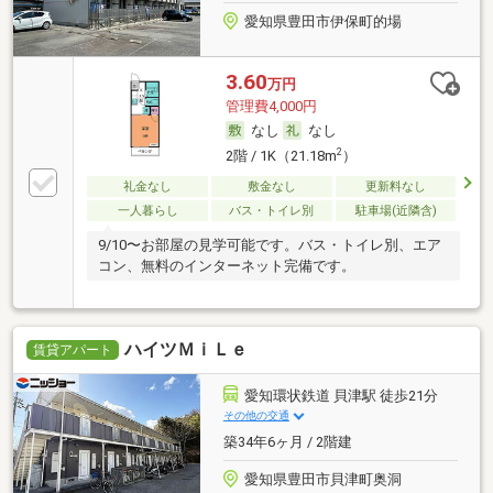
愛知県豊田市伊保町的場
3.60
万円
管理費4,000円
なし
なし
2
2階 / 1K（21.18m
）
礼金なし
敷金なし
更新料なし
一人暮らし
バス・トイレ別
駐車場(近隣含)
9/10〜お部屋の見学可能です。バス・トイレ別、エア
コン、無料のインターネット完備です。
ハイツＭｉＬｅ
賃貸アパート
愛知環状鉄道 貝津駅 徒歩21分
その他の交通
築34年6ヶ月 / 2階建
愛知県豊田市貝津町奥洞