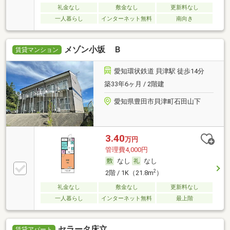
礼金なし
敷金なし
更新料なし
一人暮らし
インターネット無料
南向き
メゾン小坂 Ｂ
賃貸マンション
愛知環状鉄道 貝津駅 徒歩14分
築33年6ヶ月 / 2階建
愛知県豊田市貝津町石田山下
3.40
万円
管理費4,000円
なし
なし
2
2階 / 1K（21.8m
）
礼金なし
敷金なし
更新料なし
一人暮らし
インターネット無料
最上階
セラータ床立
賃貸アパート