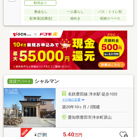
動画あり
敷金なし
一人暮らし
バス・トイレ別
駐車場(近隣含)
南向き
収納スペース
シャルマン
賃貸アパート
名鉄豊田線 浄水駅 徒歩10分
その他の交通
築20年10ヶ月 / 2階建
愛知県豊田市浄水町原山
5.40
万円