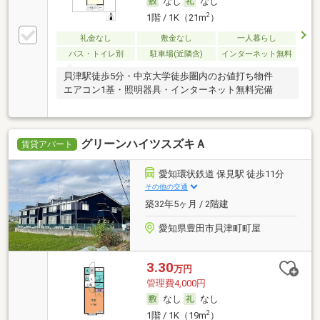
なし
なし
2
1階 / 1K（21m
）
礼金なし
敷金なし
一人暮らし
バス・トイレ別
駐車場(近隣含)
インターネット無料
貝津駅徒歩5分・中京大学徒歩圏内のお値打ち物件
エアコン1基・照明器具・インターネット無料完備
グリーンハイツスズキＡ
賃貸アパート
愛知環状鉄道 保見駅 徒歩11分
その他の交通
築32年5ヶ月 / 2階建
愛知県豊田市貝津町町屋
3.30
万円
管理費4,000円
なし
なし
2
1階 / 1K（19m
）