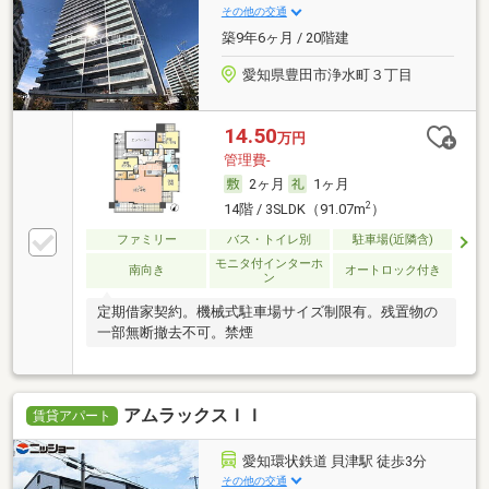
その他の交通
築9年6ヶ月 / 20階建
愛知県豊田市浄水町３丁目
14.50
万円
管理費-
2ヶ月
1ヶ月
2
14階 / 3SLDK（91.07m
）
ファミリー
バス・トイレ別
駐車場(近隣含)
モニタ付インターホ
南向き
オートロック付き
ン
定期借家契約。機械式駐車場サイズ制限有。残置物の
一部無断撤去不可。禁煙
アムラックスＩＩ
賃貸アパート
愛知環状鉄道 貝津駅 徒歩3分
その他の交通