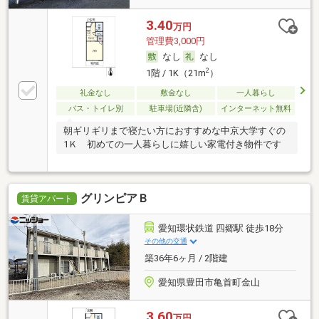
3.40
万円
管理費3,000円
なし
なし
2
1階 / 1K（21m
）
礼金なし
敷金なし
一人暮らし
バス・トイレ別
駐車場(近隣含)
インターネット無料
朝ギリギリまで寝たい方におすすめな中京大学すぐの
1Ｋ 初めての一人暮らしに嬉しい家電付き物件です
グリンピアＢ
賃貸アパート
愛知環状鉄道 四郷駅 徒歩18分
その他の交通
築36年6ヶ月 / 2階建
愛知県豊田市亀首町金山
3.60
万円