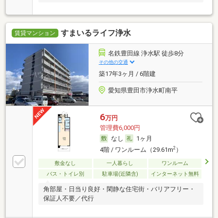
すまいるライフ浄水
賃貸マンション
名鉄豊田線 浄水駅 徒歩8分
その他の交通
築17年3ヶ月 / 6階建
愛知県豊田市浄水町南平
6
万円
管理費6,000円
なし
1ヶ月
2
4階 / ワンルーム（29.61m
）
敷金なし
一人暮らし
ワンルーム
バス・トイレ別
駐車場(近隣含)
インターネット無料
角部屋・日当り良好・閑静な住宅街・バリアフリー・
保証人不要／代行