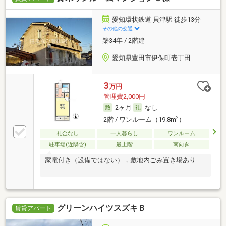
愛知環状鉄道 貝津駅 徒歩13分
その他の交通
築34年 / 2階建
愛知県豊田市伊保町壱丁田
3
万円
管理費2,000円
2ヶ月
なし
2
2階 / ワンルーム（19.8m
）
礼金なし
一人暮らし
ワンルーム
駐車場(近隣含)
最上階
南向き
家電付き（設備ではない），敷地内ごみ置き場あり
グリーンハイツスズキＢ
賃貸アパート