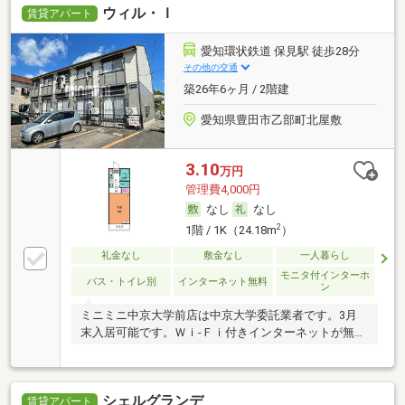
ウィル・Ｉ
賃貸アパート
愛知環状鉄道 保見駅 徒歩28分
その他の交通
築26年6ヶ月 / 2階建
愛知県豊田市乙部町北屋敷
3.10
万円
管理費4,000円
なし
なし
2
1階 / 1K（24.18m
）
礼金なし
敷金なし
一人暮らし
モニタ付インターホ
バス・トイレ別
インターネット無料
ン
ミニミニ中京大学前店は中京大学委託業者です。3月
末入居可能です。Ｗｉ-Ｆｉ付きインターネットが無料
で
シェルグランデ
賃貸アパート