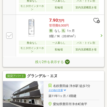
敷金なし
一人暮らし
バス・トイレ別
モニタ付インターホ
駐輪場
室内洗濯機置き場
ン
7.90
万円
管理費8,000円
なし
1ヶ月
2
3階 / 1K（20.81m
）
敷金なし
一人暮らし
バス・トイレ別
モニタ付インターホ
駐輪場
室内洗濯機置き場
ン
残り2件を表示する
グランデル・エヌ
賃貸アパート
名鉄豊田線 浄水駅 徒歩7分
その他の交通
築11年1ヶ月 / 3階建
愛知県豊田市浄水町南平