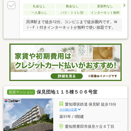
礼金なし
敷金なし
更新料なし
一人暮らし
バス・トイレ別
インターネット無料
貝津駅まで徒歩12分。コンビニまで徒歩圏内です。Ｗ
ｉ−Ｆｉ付きインターネットが無料で使い放題です。
保見団地１１５棟５０６号室
賃貸マンション
愛知環状鉄道 保見駅 徒歩13分
その他の交通
築51年 / 5階建
愛知県豊田市保見ケ丘６丁目