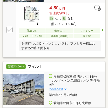
4.50
万円
管理費5,000円
なし
なし
2
5階 / 3K（51.66m
）
礼金なし
敷金なし
ファミリー
バス・トイレ別
駐車場(近隣含)
最上階
お値打ちな3ＤＫマンションです。ファミリー様にお
すすめの広々間取り
ウィルＩ
賃貸アパート
愛知環状鉄道 保見駅 バス14分/
「おいでんバス乙部口」バス停 停歩
9分
その他の交通
築26年6ヶ月 / 2階建
愛知県豊田市乙部町北屋敷