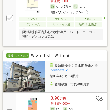
管理費3,000円
なし(5万円)
なし
2
2階 / ワンルーム（16.6m
）
礼金なし
敷金なし
一人暮らし
ワンルーム
バス・トイレ別
駐車場(近隣含)
貝津駅徒歩圏内安心の女性専用アパート エアコン・
照明・ガスコンロ完備
Ｗｏｒｌｄ Ｗｉｎｇ
賃貸マンション
愛知環状鉄道 貝津駅 徒歩21分
その他の交通
築36年4ヶ月 / 4階建
愛知県豊田市貝津町奥洞
3.90
万円
管理費4,000円
なし
なし