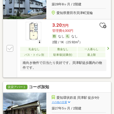
築28年8ヶ月 / 2階建
愛知県豊田市貝津町箕輪
3.20
万円
管理費4,000円
なし
なし
2
2階 / 1K（25.92m
）
礼金なし
敷金なし
一人暮らし
バス・トイレ別
駐車場(近隣含)
最上階
南向き物件で日当たり良好です。貝津駅徒歩圏内の物
件です。
コーポ加知
賃貸アパート
愛知環状鉄道 貝津駅 徒歩9分
その他の交通
築27年5ヶ月 / 2階建