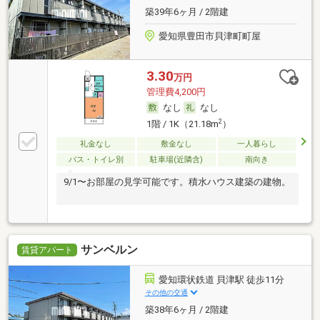
築39年6ヶ月 / 2階建
愛知県豊田市貝津町町屋
3.30
万円
管理費4,200円
なし
なし
2
1階 / 1K（21.18m
）
礼金なし
敷金なし
一人暮らし
バス・トイレ別
駐車場(近隣含)
南向き
9/1〜お部屋の見学可能です。積水ハウス建築の建物。
サンベルン
賃貸アパート
愛知環状鉄道 貝津駅 徒歩11分
その他の交通
築38年6ヶ月 / 2階建