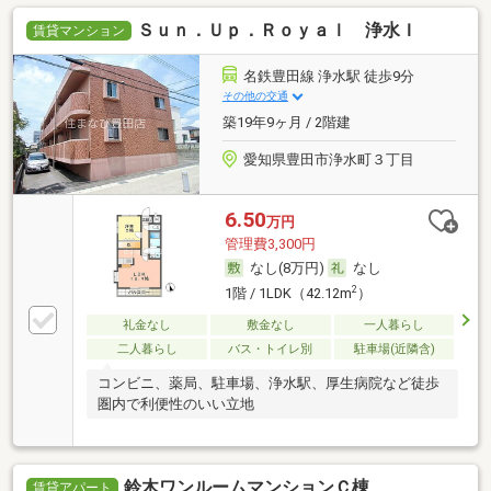
Ｓｕｎ．Ｕｐ．Ｒｏｙａｌ 浄水Ｉ
賃貸マンション
名鉄豊田線 浄水駅 徒歩9分
その他の交通
築19年9ヶ月 / 2階建
愛知県豊田市浄水町３丁目
6.50
万円
管理費3,300円
なし(8万円)
なし
2
1階 / 1LDK（42.12m
）
礼金なし
敷金なし
一人暮らし
二人暮らし
バス・トイレ別
駐車場(近隣含)
コンビニ、薬局、駐車場、浄水駅、厚生病院など徒歩
圏内で利便性のいい立地
鈴木ワンルームマンションＣ棟
賃貸アパート