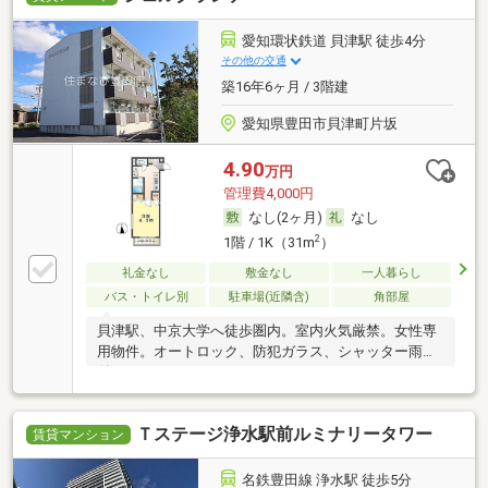
愛知環状鉄道 貝津駅 徒歩4分
その他の交通
築16年6ヶ月 / 3階建
愛知県豊田市貝津町片坂
4.90
万円
管理費4,000円
なし(2ヶ月)
なし
2
1階 / 1K（31m
）
礼金なし
敷金なし
一人暮らし
バス・トイレ別
駐車場(近隣含)
角部屋
貝津駅、中京大学へ徒歩圏内。室内火気厳禁。女性専
用物件。オートロック、防犯ガラス、シャッター雨戸
付
Ｔステージ浄水駅前ルミナリータワー
賃貸マンション
名鉄豊田線 浄水駅 徒歩5分