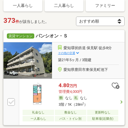
一人暮らし
二人暮らし
ファミリー
373
件
が該当しました。
パンシオン・Ｓ
賃貸マンション
愛知環状鉄道 保見駅 徒歩8分
その他の交通
築21年5ヶ月 / 3階建
愛知県豊田市東保見町池下
4.80
万円
管理費4,000円
なし
なし
2
3階 / 1K（28m
）
礼金なし
敷金なし
更新料なし
一人暮らし
バス・トイレ別
駐車場(近隣含)