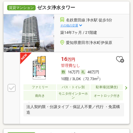
ゼスタ浄水タワー
賃貸マンション
名鉄豊田線 浄水駅 徒歩5分
その他の交通
築14年7ヶ月 / 21階建
愛知県豊田市浄水町伊保原
16
万円
管理費なし
16万円
48万円
2
10階 / 3LDK（72.73m
）
ファミリー
バス・トイレ別
駐車場(近隣含)
モニタ付インターホ
南向き
オートロック付き
ン
法人契約限・分譲タイプ・保証人不要／代行 ・免震構
造