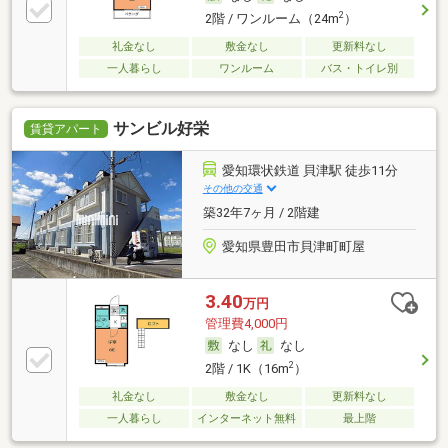
2
2階 / ワンルーム（24m
）
礼金なし
敷金なし
更新料なし
一人暮らし
ワンルーム
バス・トイレ別
サンビル好栄
賃貸アパート
愛知環状鉄道 貝津駅 徒歩11分
その他の交通
築32年7ヶ月 / 2階建
愛知県豊田市貝津町町屋
3.40
万円
管理費4,000円
なし
なし
2
2階 / 1K（16m
）
礼金なし
敷金なし
更新料なし
一人暮らし
インターネット無料
最上階