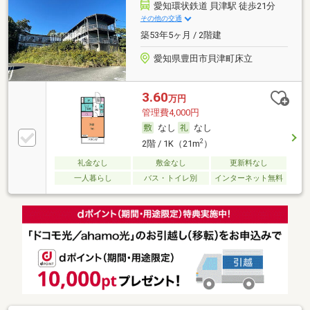
愛知環状鉄道 貝津駅 徒歩21分
その他の交通
築53年5ヶ月 / 2階建
愛知県豊田市貝津町床立
3.60
万円
管理費4,000円
なし
なし
2
2階 / 1K（21m
）
礼金なし
敷金なし
更新料なし
一人暮らし
バス・トイレ別
インターネット無料