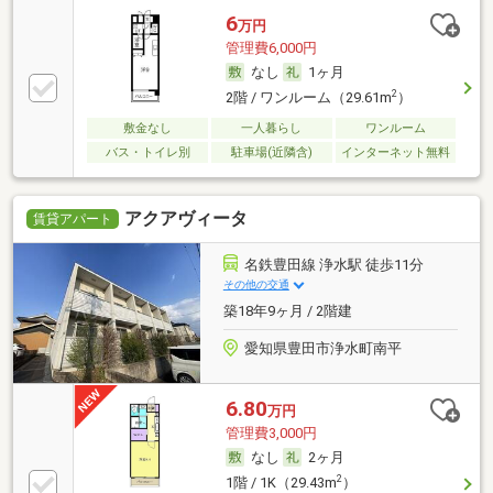
6
万円
管理費6,000円
なし
1ヶ月
2
2階 / ワンルーム（29.61m
）
敷金なし
一人暮らし
ワンルーム
バス・トイレ別
駐車場(近隣含)
インターネット無料
アクアヴィータ
賃貸アパート
名鉄豊田線 浄水駅 徒歩11分
その他の交通
築18年9ヶ月 / 2階建
愛知県豊田市浄水町南平
6.80
万円
管理費3,000円
なし
2ヶ月
2
1階 / 1K（29.43m
）