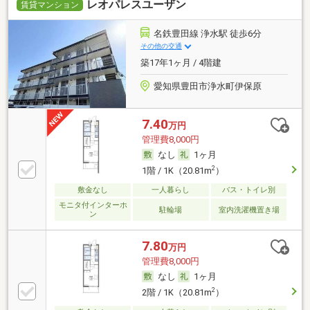
レオパレスユーザン
賃貸マンション
名鉄豊田線 浄水駅 徒歩6分
その他の交通
築17年1ヶ月 / 4階建
愛知県豊田市浄水町伊保原
7.40
万円
管理費8,000円
なし
1ヶ月
2
1階 / 1K（20.81m
）
敷金なし
一人暮らし
バス・トイレ別
モニタ付インターホ
駐輪場
室内洗濯機置き場
ン
7.80
万円
管理費8,000円
なし
1ヶ月
2
2階 / 1K（20.81m
）