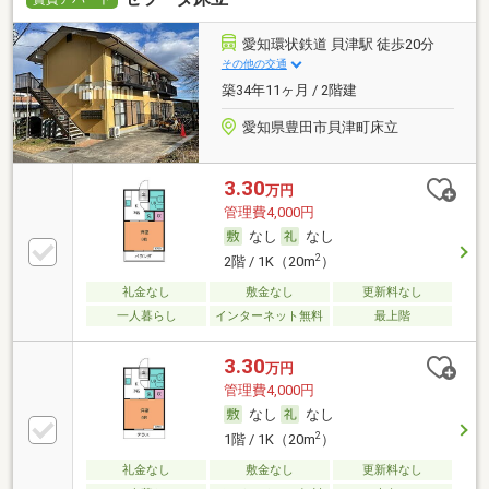
愛知環状鉄道 貝津駅 徒歩20分
その他の交通
築34年11ヶ月 / 2階建
愛知県豊田市貝津町床立
3.30
万円
管理費4,000円
なし
なし
2
2階 / 1K（20m
）
礼金なし
敷金なし
更新料なし
一人暮らし
インターネット無料
最上階
3.30
万円
管理費4,000円
なし
なし
2
1階 / 1K（20m
）
礼金なし
敷金なし
更新料なし