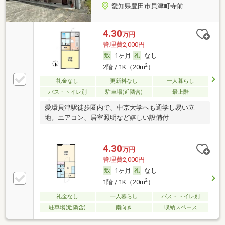
愛知県豊田市貝津町寺前
4.30
万円
管理費2,000円
1ヶ月
なし
2
2階 / 1K（20m
）
礼金なし
更新料なし
一人暮らし
バス・トイレ別
駐車場(近隣含)
最上階
愛環貝津駅徒歩圏内で、中京大学へも通学し易い立
地。エアコン、居室照明など嬉しい設備付
4.30
万円
管理費2,000円
1ヶ月
なし
2
1階 / 1K（20m
）
礼金なし
一人暮らし
バス・トイレ別
駐車場(近隣含)
南向き
収納スペース