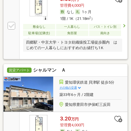
管理費4,000円
なし
1ヶ月
2
1階 / 1K（21.18m
）
敷金なし
一人暮らし
バス・トイレ別
駐車場(近隣含)
角部屋
南向き
四郷駅・中京大学・トヨタ紡織猿投工場徒歩圏内 は
じめての一人暮らしにおすすめのお値打ち1Ｋ
シャルマン Ａ
賃貸アパート
愛知環状鉄道 貝津駅 徒歩5分
その他の交通
築33年6ヶ月 / 2階建
愛知県豊田市伊保町三反田
3.20
万円
管理費4,000円