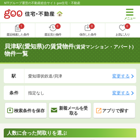
NTTグループ運営の不動産総合サイト goo住宅・不動産
1
0
0
0
最近検索した条件
最近見た物件
保存した条件
お気に入り
貝津駅(愛知県)の賃貸物件
(賃貸マンション・アパート)
物件一覧
駅
変更する
愛知環状鉄道/貝津
条件
変更する
指定なし
新着メールを受
検索条件を保存
アプリで探す
取る
人数に合った間取りを選ぶ