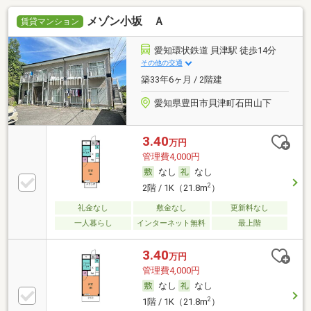
メゾン小坂 Ａ
賃貸マンション
愛知環状鉄道 貝津駅 徒歩14分
その他の交通
築33年6ヶ月 / 2階建
愛知県豊田市貝津町石田山下
3.40
万円
管理費4,000円
なし
なし
2
2階 / 1K（21.8m
）
礼金なし
敷金なし
更新料なし
一人暮らし
インターネット無料
最上階
3.40
万円
管理費4,000円
なし
なし
2
1階 / 1K（21.8m
）