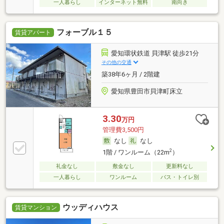
一人暮らし
インターネット無料
南向き
フォーブル１５
賃貸アパート
愛知環状鉄道 貝津駅 徒歩21分
その他の交通
築38年6ヶ月 / 2階建
愛知県豊田市貝津町床立
3.30
万円
管理費3,500円
なし
なし
2
1階 / ワンルーム（22m
）
礼金なし
敷金なし
更新料なし
一人暮らし
ワンルーム
バス・トイレ別
ウッディハウス
賃貸マンション