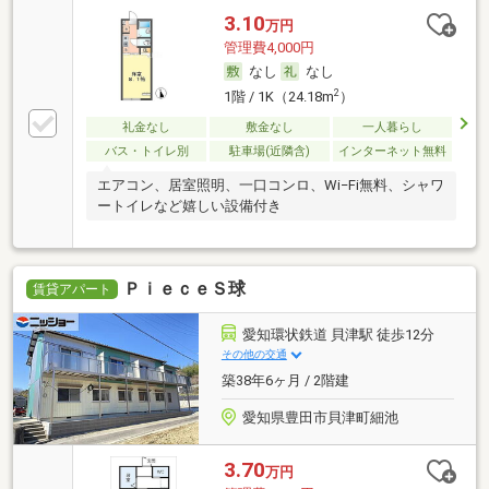
3.10
万円
管理費4,000円
なし
なし
2
1階 / 1K（24.18m
）
礼金なし
敷金なし
一人暮らし
バス・トイレ別
駐車場(近隣含)
インターネット無料
エアコン、居室照明、一口コンロ、Wi−Fi無料、シャワ
ートイレなど嬉しい設備付き
ＰｉｅｃｅＳ球
賃貸アパート
愛知環状鉄道 貝津駅 徒歩12分
その他の交通
築38年6ヶ月 / 2階建
愛知県豊田市貝津町細池
3.70
万円