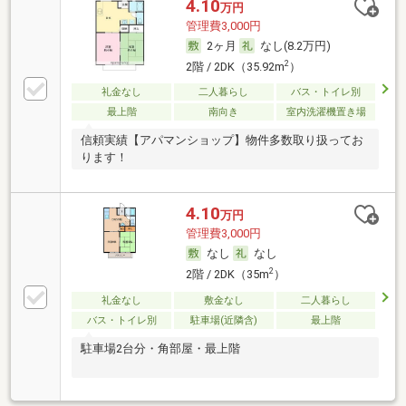
4.10
万円
管理費3,000円
2ヶ月
なし(8.2万円)
2
2階 / 2DK（35.92m
）
礼金なし
二人暮らし
バス・トイレ別
最上階
南向き
室内洗濯機置き場
信頼実績【アパマンショップ】物件多数取り扱ってお
ります！
4.10
万円
管理費3,000円
なし
なし
2
2階 / 2DK（35m
）
礼金なし
敷金なし
二人暮らし
バス・トイレ別
駐車場(近隣含)
最上階
駐車場2台分・角部屋・最上階