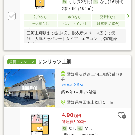
なし(9.2万円)
なし(4.6万円)
2
2階 / 1K（28.1m
）
礼金なし
敷金なし
更新料なし
一人暮らし
バス・トイレ別
駐車場(近隣含)
三河上郷駅まで徒歩5分。脱衣所スペース広くて便
利 人気のセパレートタイプ エアコン 浴室乾燥機
完備
サンリッツ上郷
賃貸マンション
愛知環状鉄道 三河上郷駅 徒歩8
分
その他の交通
築19年1ヶ月 / 2階建
愛知県豊田市上郷町５丁目
4.90
万円
管理費3,000円
なし
なし
2