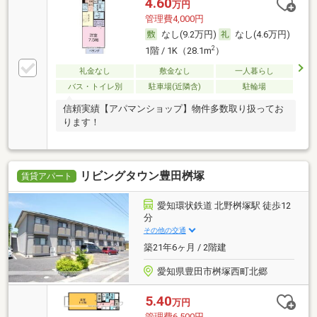
4.60
万円
管理費4,000円
なし(9.2万円)
なし(4.6万円)
2
1階 / 1K（28.1m
）
礼金なし
敷金なし
一人暮らし
バス・トイレ別
駐車場(近隣含)
駐輪場
信頼実績【アパマンショップ】物件多数取り扱ってお
ります！
リビングタウン豊田桝塚
賃貸アパート
愛知環状鉄道 北野桝塚駅 徒歩12
分
その他の交通
築21年6ヶ月 / 2階建
愛知県豊田市桝塚西町北郷
5.40
万円
管理費6,500円