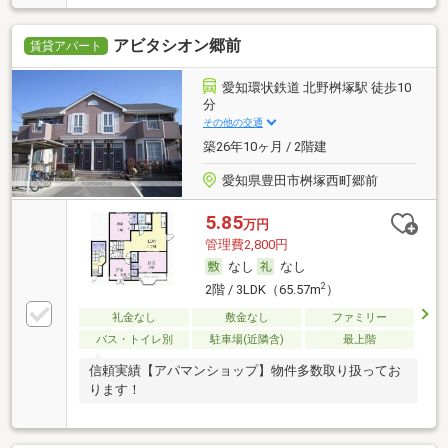
アビタシオン郷前
賃貸アパート
愛知環状鉄道 北野桝塚駅 徒歩10
分
その他の交通
築26年10ヶ月 / 2階建
愛知県豊田市桝塚西町郷前
5.85
万円
管理費2,800円
なし
なし
2
2階 / 3LDK（65.57m
）
礼金なし
敷金なし
ファミリー
バス・トイレ別
駐車場(近隣含)
最上階
信頼実績【アパマンショップ】物件多数取り扱ってお
ります！