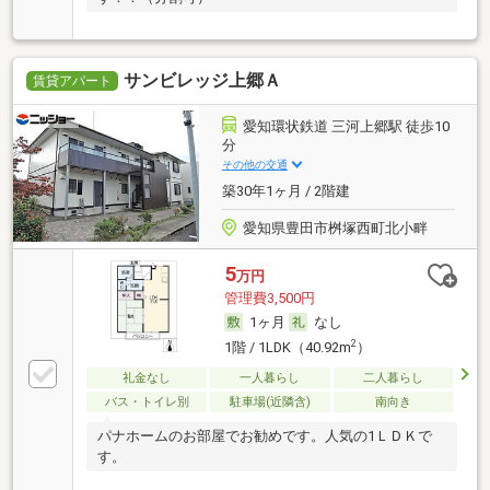
サンビレッジ上郷Ａ
賃貸アパート
愛知環状鉄道 三河上郷駅 徒歩10
分
その他の交通
築30年1ヶ月 / 2階建
愛知県豊田市桝塚西町北小畔
5
万円
管理費3,500円
1ヶ月
なし
2
1階 / 1LDK（40.92m
）
礼金なし
一人暮らし
二人暮らし
バス・トイレ別
駐車場(近隣含)
南向き
パナホームのお部屋でお勧めです。人気の1ＬＤＫで
す。