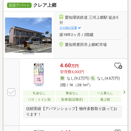
クレア上郷
賃貸アパート
愛知環状鉄道 三河上郷駅 徒歩5
分
その他の交通
築18年2ヶ月 / 2階建
愛知県豊田市上郷町市場
4.60
万円
管理費4,000円
なし(9.2万円)
なし(4.6万円)
2
2階 / 1K（28.1m
）
礼金なし
敷金なし
一人暮らし
バス・トイレ別
駐車場(近隣含)
最上階
信頼実績【アパマンショップ】物件多数取り扱ってお
ります！