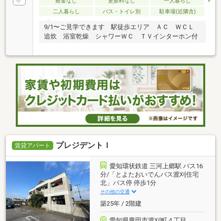
敷金なし
更新料なし
一人暮らし
二人暮らし
バス・トイレ別
駐車場(近隣含)
9/1〜ご見学できます 駅徒歩エリア ＡＣ ＷＣＬ
追炊 浴室乾燥 シャワーＷＣ ＴＶインターホン付
プレジデントＩ
賃貸アパート
愛知環状鉄道 三河上郷駅 バス16
分/「とよたおいでんバス渡刈住宅
北」バス停 停歩1分
その他の交通
築25年 / 2階建
愛知県豊田市渡刈町４丁目