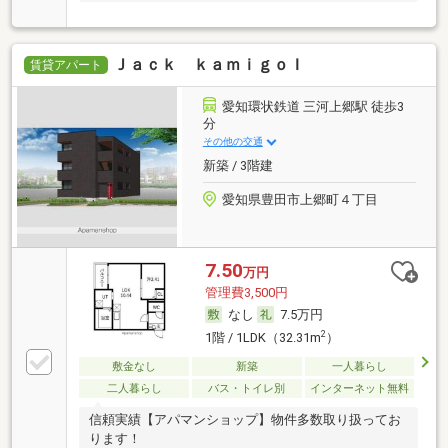
Ｊａｃｋ ｋａｍｉｇｏＩ
賃貸アパート
愛知環状鉄道 三河上郷駅 徒歩3
分
その他の交通
新築 / 3階建
愛知県豊田市上郷町４丁目
7.50
万円
管理費3,500円
なし
7.5万円
2
1階 / 1LDK（32.31m
）
敷金なし
新築
一人暮らし
二人暮らし
バス・トイレ別
インターネット無料
信頼実績【アパマンショップ】物件多数取り扱ってお
ります！