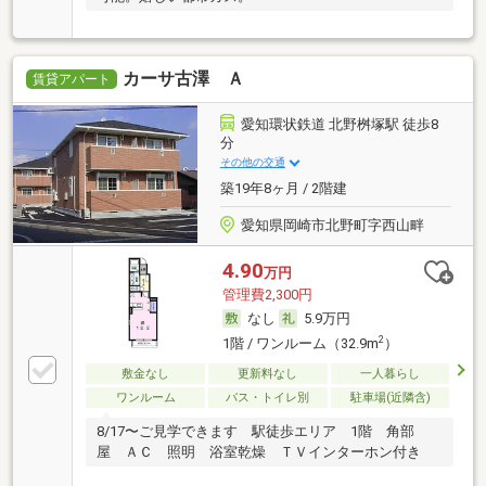
カーサ古澤 Ａ
賃貸アパート
愛知環状鉄道 北野桝塚駅 徒歩8
分
その他の交通
築19年8ヶ月 / 2階建
愛知県岡崎市北野町字西山畔
4.90
万円
管理費2,300円
なし
5.9万円
2
1階 / ワンルーム（32.9m
）
敷金なし
更新料なし
一人暮らし
ワンルーム
バス・トイレ別
駐車場(近隣含)
8/17〜ご見学できます 駅徒歩エリア 1階 角部
屋 ＡＣ 照明 浴室乾燥 ＴＶインターホン付き