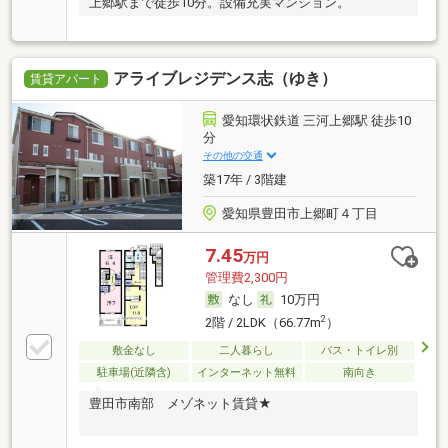
上郷駅まで徒歩10分。設備充実マンション。
アライブレジデンス志（ゆき）
賃貸アパート
愛知環状鉄道 三河上郷駅 徒歩10
分
その他の交通
築17年 / 3階建
愛知県豊田市上郷町４丁目
7.45
万円
管理費2,300円
なし
10万円
2
2階 / 2LDK（66.77m
）
敷金なし
二人暮らし
バス・トイレ別
駐車場(近隣含)
インターネット無料
南向き
豊田市南部 メゾネット賃貸★