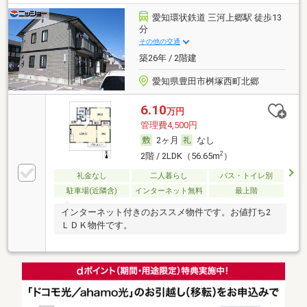
愛知環状鉄道 三河上郷駅 徒歩13
分
その他の交通
築26年 / 2階建
愛知県豊田市桝塚西町北郷
6.10
万円
管理費4,500円
2ヶ月
なし
2
2階 / 2LDK（56.65m
）
礼金なし
二人暮らし
バス・トイレ別
駐車場(近隣含)
インターネット無料
最上階
インターネット付きのおススメ物件です。お値打ち2
ＬＤＫ物件です。