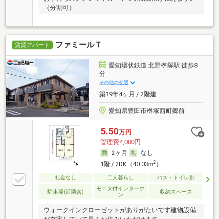
（分割可）
ファミールＴ
賃貸アパート
愛知環状鉄道 北野桝塚駅 徒歩8
分
その他の交通
築19年4ヶ月 / 2階建
愛知県豊田市桝塚西町郷前
5.50
万円
管理費4,000円
2ヶ月
なし
2
1階 / 2DK（40.03m
）
礼金なし
二人暮らし
バス・トイレ別
モニタ付インターホ
駐車場(近隣含)
収納スペース
ン
ウォークインクローゼットがありがたいです建物設備