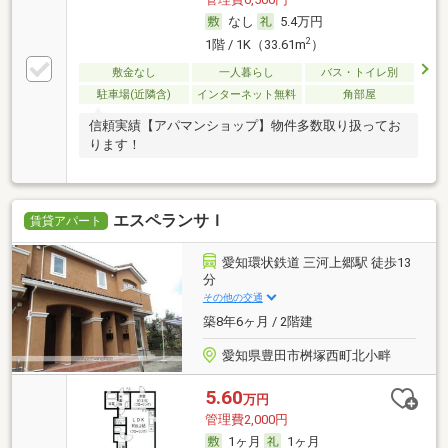
なし
5.4万円
2
1階 / 1K（33.61m
）
敷金なし
一人暮らし
バス・トイレ別
駐車場(近隣含)
インターネット無料
角部屋
信頼実績【アパマンショップ】物件多数取り扱ってお
ります！
エスペランサＩ
賃貸アパート
愛知環状鉄道 三河上郷駅 徒歩13
分
その他の交通
築8年6ヶ月 / 2階建
愛知県豊田市桝塚西町北小畔
5.60
万円
管理費2,000円
1ヶ月
1ヶ月