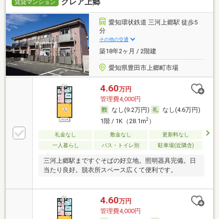
クレア上郷
賃貸マンション
愛知環状鉄道 三河上郷駅 徒歩5
分
その他の交通
築18年2ヶ月 / 2階建
愛知県豊田市上郷町市場
4.60
万円
管理費4,000円
なし(9.2万円)
なし(4.6万円)
2
1階 / 1K（28.1m
）
礼金なし
敷金なし
更新料なし
一人暮らし
バス・トイレ別
駐車場(近隣含)
三河上郷駅まですぐそばの好立地。照明器具完備。日
当たり良好。脱衣所スペース広くて便利です。
4.60
万円
管理費4,000円