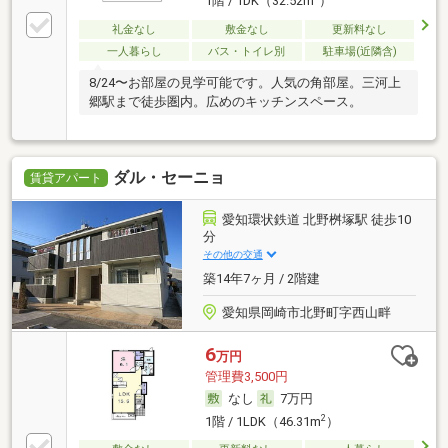
1階 / 1DK（32.52m
）
礼金なし
敷金なし
更新料なし
一人暮らし
バス・トイレ別
駐車場(近隣含)
8/24〜お部屋の見学可能です。人気の角部屋。三河上
郷駅まで徒歩圏内。広めのキッチンスペース。
ダル・セーニョ
賃貸アパート
愛知環状鉄道 北野桝塚駅 徒歩10
分
その他の交通
築14年7ヶ月 / 2階建
愛知県岡崎市北野町字西山畔
6
万円
管理費3,500円
なし
7万円
2
1階 / 1LDK（46.31m
）