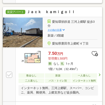
Ｊａｃｋ ｋａｍｉｇｏＩＩ
賃貸アパート
愛知環状鉄道 三河上郷駅 徒歩3
分
その他の交通
新築 / 3階建
愛知県豊田市上郷町４丁目
7.50
万円
管理費3,500円
なし
1ヶ月
2
1階 / 1LDK（32.49m
）
敷金なし
新築
一人暮らし
二人暮らし
バス・トイレ別
インターネット無料
インターネット無料。三河上郷駅、スーパー、コンビ
ニ、薬局、郵便局、上郷支所など徒歩圏内。