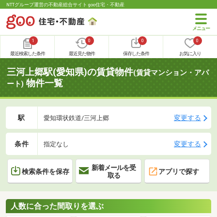
NTTグループ運営の不動産総合サイト goo住宅・不動産
1
0
0
0
最近検索した条件
最近見た物件
保存した条件
お気に入り
三河上郷駅(愛知県)の賃貸物件
(賃貸マンション・アパ
物件一覧
ート)
駅
変更する
愛知環状鉄道/三河上郷
条件
変更する
指定なし
新着メールを受
検索条件を保存
アプリで探す
取る
人数に合った間取りを選ぶ