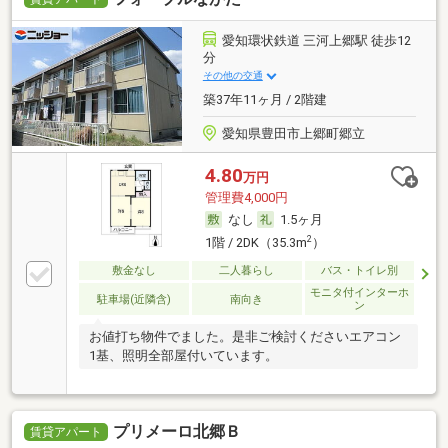
愛知環状鉄道 三河上郷駅 徒歩12
分
その他の交通
築37年11ヶ月 / 2階建
愛知県豊田市上郷町郷立
4.80
万円
管理費4,000円
なし
1.5ヶ月
2
1階 / 2DK（35.3m
）
敷金なし
二人暮らし
バス・トイレ別
モニタ付インターホ
駐車場(近隣含)
南向き
ン
お値打ち物件でました。是非ご検討くださいエアコン
1基、照明全部屋付いています。
プリメーロ北郷Ｂ
賃貸アパート