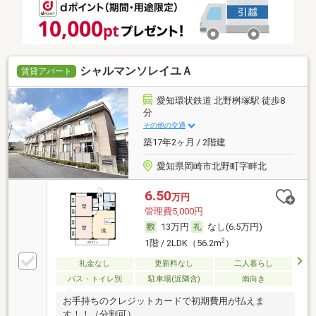
シャルマンソレイユＡ
賃貸アパート
愛知環状鉄道 北野桝塚駅 徒歩8
分
その他の交通
築17年2ヶ月 / 2階建
愛知県岡崎市北野町字畔北
6.50
万円
管理費5,000円
13万円
なし(6.5万円)
2
1階 / 2LDK（56.2m
）
礼金なし
更新料なし
二人暮らし
バス・トイレ別
駐車場(近隣含)
南向き
お手持ちのクレジットカードで初期費用が払えま
す！！（分割可）