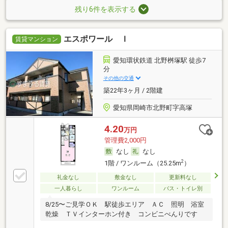
残り6件を表示する
エスポワール Ｉ
賃貸マンション
愛知環状鉄道 北野桝塚駅 徒歩7
分
その他の交通
築22年3ヶ月 / 2階建
愛知県岡崎市北野町字高塚
4.20
万円
管理費2,000円
なし
なし
2
1階 / ワンルーム（25.25m
）
礼金なし
敷金なし
更新料なし
一人暮らし
ワンルーム
バス・トイレ別
8/25〜ご見学ＯＫ 駅徒歩エリア ＡＣ 照明 浴室
乾燥 ＴＶインターホン付き コンビニべんりです