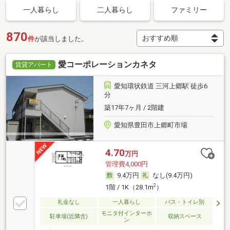
一人暮らし
二人暮らし
ファミリー
870
件
が該当しました。
愛コーポレーションカネタ
賃貸アパート
愛知環状鉄道 三河上郷駅 徒歩6
分
築17年7ヶ月 / 2階建
愛知県豊田市上郷町市場
4.70
万円
管理費4,000円
9.4万円
なし(9.4万円)
2
1階 / 1K（28.1m
）
礼金なし
一人暮らし
バス・トイレ別
モニタ付インターホ
駐車場(近隣含)
収納スペース
ン