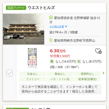
ウエストヒルズ
賃貸アパート
愛知環状鉄道 北野桝塚駅 徒歩12
分
その他の交通
築27年4ヶ月 / 3階建
愛知県岡崎市北野町字西野山
6.30
万円
管理費3,500円
なし(16.6万円)
なし(8.3万円)
2
2階 / 3DK（57.78m
）
礼金なし
敷金なし
更新料なし
ファミリー
バス・トイレ別
駐車場(近隣含)
モニターで来訪者を確認して、インターホンを通じて
室内から会話することができます！独立した洗面所が
あ