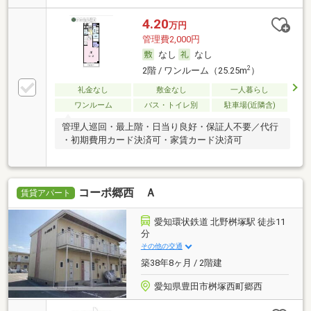
4.20
万円
管理費2,000円
なし
なし
2
2階 / ワンルーム（25.25m
）
礼金なし
敷金なし
一人暮らし
ワンルーム
バス・トイレ別
駐車場(近隣含)
管理人巡回・最上階・日当り良好・保証人不要／代行
・初期費用カード決済可・家賃カード決済可
コーポ郷西 Ａ
賃貸アパート
愛知環状鉄道 北野桝塚駅 徒歩11
分
その他の交通
築38年8ヶ月 / 2階建
愛知県豊田市桝塚西町郷西