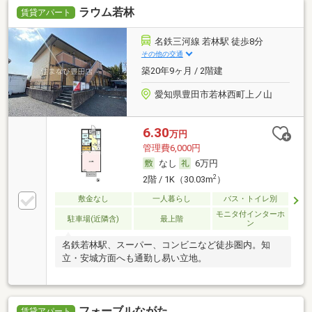
ラウム若林
賃貸アパート
名鉄三河線 若林駅 徒歩8分
その他の交通
築20年9ヶ月 / 2階建
愛知県豊田市若林西町上ノ山
6.30
万円
管理費6,000円
なし
6万円
2
2階 / 1K（30.03m
）
敷金なし
一人暮らし
バス・トイレ別
モニタ付インターホ
駐車場(近隣含)
最上階
ン
名鉄若林駅、スーパー、コンビニなど徒歩圏内。知
立・安城方面へも通勤し易い立地。
フォーブルながた
賃貸アパート