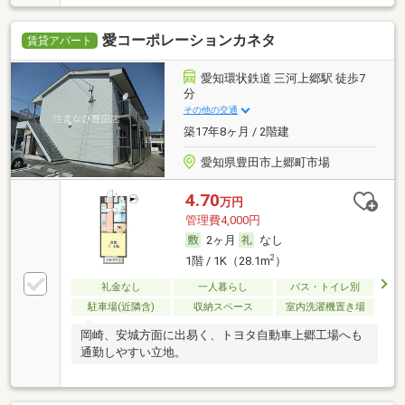
愛コーポレーションカネタ
賃貸アパート
愛知環状鉄道 三河上郷駅 徒歩7
分
その他の交通
築17年8ヶ月 / 2階建
愛知県豊田市上郷町市場
4.70
万円
管理費4,000円
2ヶ月
なし
2
1階 / 1K（28.1m
）
礼金なし
一人暮らし
バス・トイレ別
駐車場(近隣含)
収納スペース
室内洗濯機置き場
岡崎、安城方面に出易く、トヨタ自動車上郷工場へも
通勤しやすい立地。