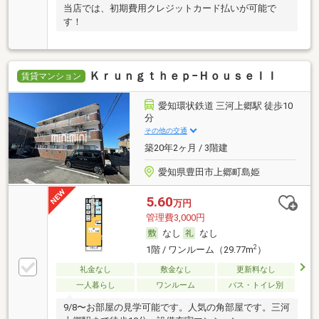
当店では、初期費用クレジットカード払いが可能で
す！
Ｋｒｕｎｇｔｈｅｐ−ＨｏｕｓｅＩＩ
賃貸マンション
愛知環状鉄道 三河上郷駅 徒歩10
分
その他の交通
築20年2ヶ月 / 3階建
愛知県豊田市上郷町島姫
5.60
万円
管理費3,000円
なし
なし
2
1階 / ワンルーム（29.77m
）
礼金なし
敷金なし
更新料なし
一人暮らし
ワンルーム
バス・トイレ別
9/8〜お部屋の見学可能です。人気の角部屋です。三河