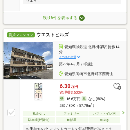
ります！
残り6件を表示する
ウエストヒルズ
賃貸マンション
愛知環状鉄道 北野桝塚駅 徒歩14
分
その他の交通
築27年4ヶ月 / 3階建
愛知県岡崎市北野町字西野山
6.30
万円
管理費3,500円
16.6万円
なし(50%)
2
2階 / 3DK（57.78m
）
礼金なし
ファミリー
バス・トイレ別
駐車場(近隣含)
角部屋
南向き
お手持ちのクレジットカードで初期費用が払えます。