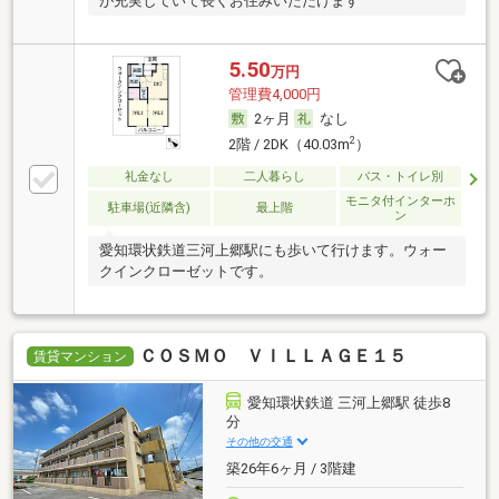
が充実していて長くお住みいただけます
5.50
万円
管理費4,000円
2ヶ月
なし
2
2階 / 2DK（40.03m
）
礼金なし
二人暮らし
バス・トイレ別
モニタ付インターホ
駐車場(近隣含)
最上階
ン
愛知環状鉄道三河上郷駅にも歩いて行けます。ウォー
クインクローゼットです。
ＣＯＳＭＯ ＶＩＬＬＡＧＥ１５
賃貸マンション
愛知環状鉄道 三河上郷駅 徒歩8
分
その他の交通
築26年6ヶ月 / 3階建