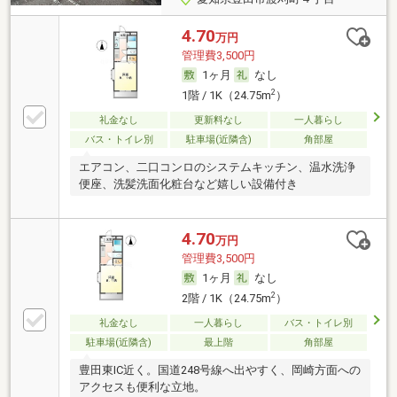
4.70
万円
管理費3,500円
1ヶ月
なし
2
1階 / 1K（24.75m
）
礼金なし
更新料なし
一人暮らし
バス・トイレ別
駐車場(近隣含)
角部屋
エアコン、二口コンロのシステムキッチン、温水洗浄
便座、洗髪洗面化粧台など嬉しい設備付き
4.70
万円
管理費3,500円
1ヶ月
なし
2
2階 / 1K（24.75m
）
礼金なし
一人暮らし
バス・トイレ別
駐車場(近隣含)
最上階
角部屋
豊田東IC近く。国道248号線へ出やすく、岡崎方面への
アクセスも便利な立地。