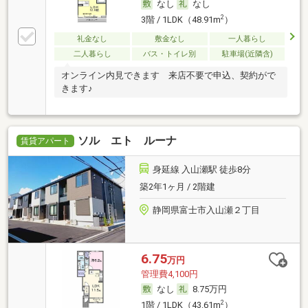
なし
なし
2
3階 / 1LDK（48.91m
）
礼金なし
敷金なし
一人暮らし
二人暮らし
バス・トイレ別
駐車場(近隣含)
オンライン内見できます 来店不要で申込、契約がで
きます♪
ソル エト ルーナ
賃貸アパート
身延線 入山瀬駅 徒歩8分
築2年1ヶ月 / 2階建
静岡県富士市入山瀬２丁目
6.75
万円
管理費4,100円
なし
8.75万円
2
1階 / 1LDK（43.61m
）