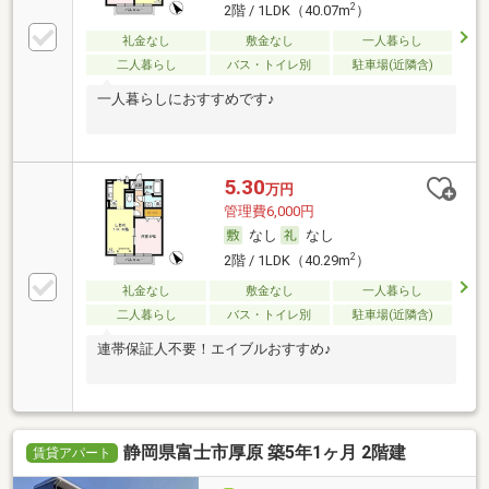
2
2階 / 1LDK（40.07m
）
礼金なし
敷金なし
一人暮らし
二人暮らし
バス・トイレ別
駐車場(近隣含)
一人暮らしにおすすめです♪
5.30
万円
管理費6,000円
なし
なし
2
2階 / 1LDK（40.29m
）
礼金なし
敷金なし
一人暮らし
二人暮らし
バス・トイレ別
駐車場(近隣含)
連帯保証人不要！エイブルおすすめ♪
静岡県富士市厚原 築5年1ヶ月 2階建
賃貸アパート