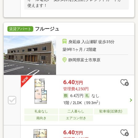
使えます！
フルージュ
賃貸アパート
身延線 入山瀬駅 徒歩35分
築9年1ヶ月 / 2階建
静岡県富士市厚原
6.40
万円
管理費4,250円
6.4万円
なし
2
1階 / 2LDK（59.3m
）
礼金なし
二人暮らし
駐車場(近隣含)
南向き
エアコン付き
6.40
万円