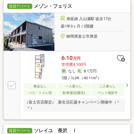
メゾン・フェリス
賃貸アパート
身延線 入山瀬駅 徒歩17分
築1年3ヶ月 / 2階建
静岡県富士市厚原
6.10
万円
管理費4,100円
なし
8.1万円
2
1階 / 1LDK（40.11m
）
敷金なし
一人暮らし
二人暮らし
バス・トイレ別
駐車場(近隣含)
ペット相談可
♪富士宮店限定♪ 新生活応援キャンペーン開催中（＾
＾♪
ソレイユ 長沢 Ｉ
賃貸アパート