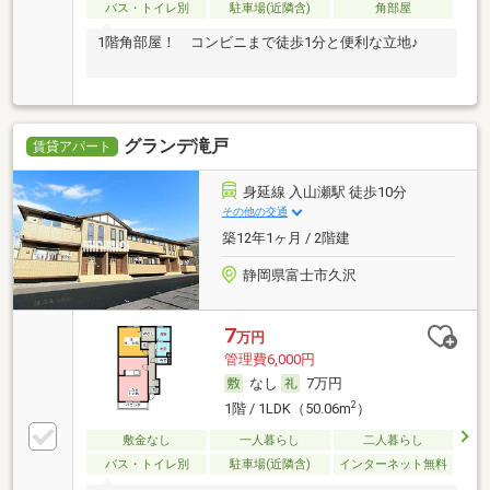
バス・トイレ別
駐車場(近隣含)
角部屋
1階角部屋！ コンビニまで徒歩1分と便利な立地♪
グランデ滝戸
賃貸アパート
身延線 入山瀬駅 徒歩10分
その他の交通
築12年1ヶ月 / 2階建
静岡県富士市久沢
7
万円
管理費6,000円
なし
7万円
2
1階 / 1LDK（50.06m
）
敷金なし
一人暮らし
二人暮らし
バス・トイレ別
駐車場(近隣含)
インターネット無料