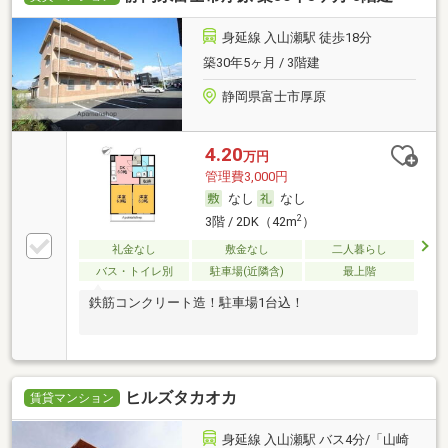
身延線 入山瀬駅 徒歩18分
築30年5ヶ月 / 3階建
静岡県富士市厚原
4.20
万円
管理費3,000円
なし
なし
2
3階 / 2DK（42m
）
礼金なし
敷金なし
二人暮らし
バス・トイレ別
駐車場(近隣含)
最上階
鉄筋コンクリート造！駐車場1台込！
ヒルズタカオカ
賃貸マンション
身延線 入山瀬駅 バス4分/「山崎