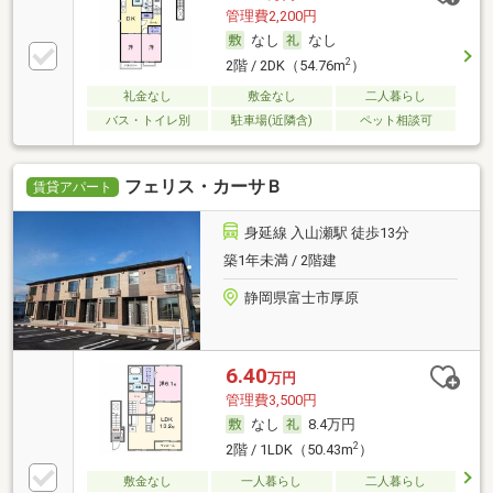
管理費2,200円
なし
なし
2
2階 / 2DK（54.76m
）
礼金なし
敷金なし
二人暮らし
バス・トイレ別
駐車場(近隣含)
ペット相談可
フェリス・カーサＢ
賃貸アパート
身延線 入山瀬駅 徒歩13分
築1年未満 / 2階建
静岡県富士市厚原
6.40
万円
管理費3,500円
なし
8.4万円
2
2階 / 1LDK（50.43m
）
敷金なし
一人暮らし
二人暮らし