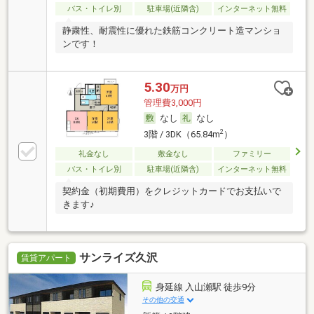
バス・トイレ別
駐車場(近隣含)
インターネット無料
静粛性、耐震性に優れた鉄筋コンクリート造マンショ
ンです！
5.30
万円
管理費3,000円
なし
なし
2
3階 / 3DK（65.84m
）
礼金なし
敷金なし
ファミリー
バス・トイレ別
駐車場(近隣含)
インターネット無料
契約金（初期費用）をクレジットカードでお支払いで
きます♪
サンライズ久沢
賃貸アパート
身延線 入山瀬駅 徒歩9分
その他の交通