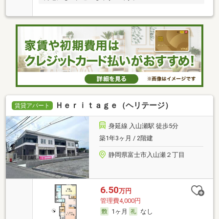
Ｈｅｒｉｔａｇｅ（ヘリテージ）
賃貸アパート
身延線 入山瀬駅 徒歩5分
築1年3ヶ月 / 2階建
静岡県富士市入山瀬２丁目
6.50
万円
管理費4,000円
1ヶ月
なし