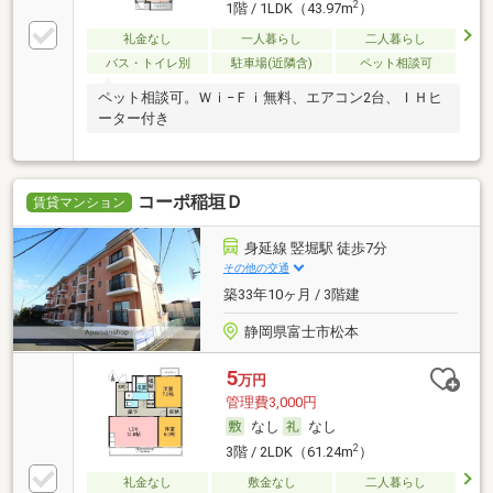
2
1階 / 1LDK（43.97m
）
礼金なし
一人暮らし
二人暮らし
バス・トイレ別
駐車場(近隣含)
ペット相談可
ペット相談可。Ｗｉ−Ｆｉ無料、エアコン2台、ＩＨヒ
ーター付き
コーポ稲垣Ｄ
賃貸マンション
身延線 竪堀駅 徒歩7分
その他の交通
築33年10ヶ月 / 3階建
静岡県富士市松本
5
万円
管理費3,000円
なし
なし
2
3階 / 2LDK（61.24m
）
礼金なし
敷金なし
二人暮らし