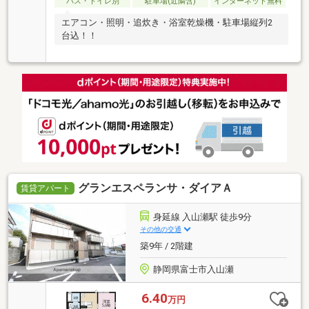
バス・トイレ別
駐車場(近隣含)
インターネット無料
エアコン・照明・追炊き・浴室乾燥機・駐車場縦列2
台込！！
グランエスペランサ・ダイアＡ
賃貸アパート
身延線 入山瀬駅 徒歩9分
その他の交通
築9年 / 2階建
静岡県富士市入山瀬
6.40
万円