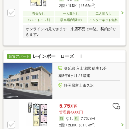
2
2階 / 1LDK（48.65m
）
敷金なし
一人暮らし
二人暮らし
バス・トイレ別
駐車場(近隣含)
インターネット無料
オンライン内見できます 来店不要で申込、契約がで
きます♪
レインボー ローズ Ｉ
賃貸アパート
身延線 入山瀬駅 徒歩15分
築8年6ヶ月 / 3階建
静岡県富士市久沢
5.75
万円
管理費4,600円
なし
7.75万円
2
2階 / 2LDK（61.57m
）