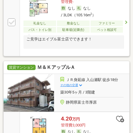
管理費-
なし
なし
2
/ 3LDK（105.16m
）
礼金なし
敷金なし
ファミリー
バス・トイレ別
駐車場(近隣含)
ペット相談可
ご見学はエイブル富士店でできます！
Ｍ＆ＫアップルＡ
賃貸マンション
ＪＲ身延線 入山瀬駅 徒歩18分
その他の交通
築30年5ヶ月 / 3階建
静岡県富士市厚原
4.20
万円
管理費3,000円
なし
なし