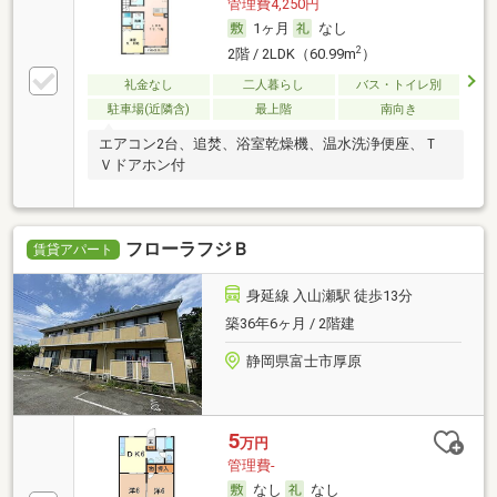
管理費4,250円
1ヶ月
なし
2
2階 / 2LDK（60.99m
）
礼金なし
二人暮らし
バス・トイレ別
駐車場(近隣含)
最上階
南向き
エアコン2台、追焚、浴室乾燥機、温水洗浄便座、Ｔ
Ｖドアホン付
フローラフジＢ
賃貸アパート
身延線 入山瀬駅 徒歩13分
築36年6ヶ月 / 2階建
静岡県富士市厚原
5
万円
管理費-
なし
なし