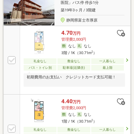
医院」バス停 停歩1分
築19年3ヶ月 / 3階建
静岡県富士市厚原
4.70
万円
管理費2,000円
なし
なし
2
3階 / 1K（30.71m
）
礼金なし
敷金なし
一人暮らし
バス・トイレ別
駐車場(近隣含)
最上階
初期費用のお支払い クレジットカード支払可能！
4.40
万円
管理費2,000円
なし
なし
2
1階 / 1K（30.71m
）
礼金なし
敷金なし
一人暮らし