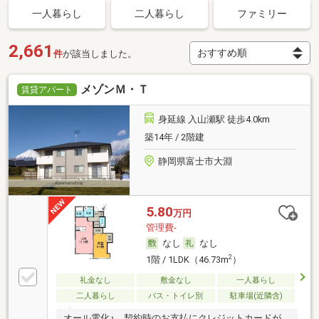
一人暮らし
二人暮らし
ファミリー
2,661
件
が該当しました。
メゾンＭ・Ｔ
賃貸アパート
身延線 入山瀬駅 徒歩4.0km
築14年 / 2階建
静岡県富士市大淵
5.80
万円
管理費-
なし
なし
2
1階 / 1LDK（46.73m
）
礼金なし
敷金なし
一人暮らし
二人暮らし
バス・トイレ別
駐車場(近隣含)
オール電化♪ 契約時のお支払にクレジットカードが