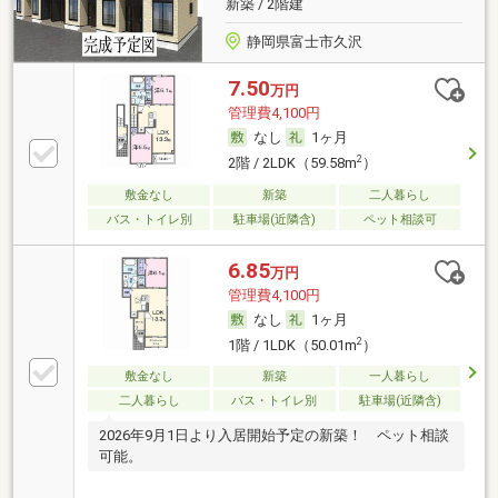
新築 / 2階建
静岡県富士市久沢
7.50
万円
管理費4,100円
なし
1ヶ月
2
2階 / 2LDK（59.58m
）
敷金なし
新築
二人暮らし
バス・トイレ別
駐車場(近隣含)
ペット相談可
6.85
万円
管理費4,100円
なし
1ヶ月
2
1階 / 1LDK（50.01m
）
敷金なし
新築
一人暮らし
二人暮らし
バス・トイレ別
駐車場(近隣含)
2026年9月1日より入居開始予定の新築！ ペット相談
可能。