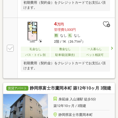
初期費用（契約金）をクレジットカードでお支払い頂
けます。
4
万円
管理費5,000円
なし
なし
2
2階 / 1K（26.71m
）
礼金なし
敷金なし
一人暮らし
バス・トイレ別
駐車場(近隣含)
ペット相談可
初期費用（契約金）をクレジットカードでお支払い頂
けます。
静岡県富士市鷹岡本町 築12年10ヶ月 3階建
賃貸アパート
身延線 入山瀬駅 徒歩5分
築12年10ヶ月 / 3階建
静岡県富士市鷹岡本町