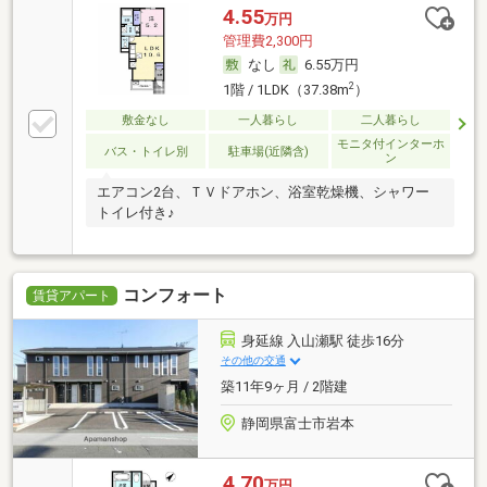
4.55
万円
管理費2,300円
なし
6.55万円
2
1階 / 1LDK（37.38m
）
敷金なし
一人暮らし
二人暮らし
モニタ付インターホ
バス・トイレ別
駐車場(近隣含)
ン
エアコン2台、ＴＶドアホン、浴室乾燥機、シャワー
トイレ付き♪
コンフォート
賃貸アパート
身延線 入山瀬駅 徒歩16分
その他の交通
築11年9ヶ月 / 2階建
静岡県富士市岩本
4.70
万円