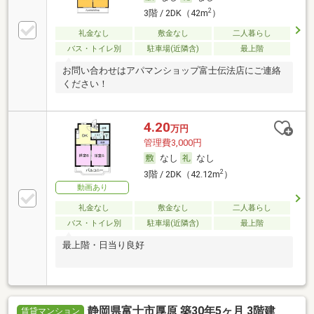
2
3階 / 2DK（42m
）
礼金なし
敷金なし
二人暮らし
バス・トイレ別
駐車場(近隣含)
最上階
お問い合わせはアパマンショップ富士伝法店にご連絡
ください！
4.20
万円
管理費3,000円
なし
なし
2
3階 / 2DK（42.12m
）
動画あり
礼金なし
敷金なし
二人暮らし
バス・トイレ別
駐車場(近隣含)
最上階
最上階・日当り良好
静岡県富士市厚原 築30年5ヶ月 3階建
賃貸マンション