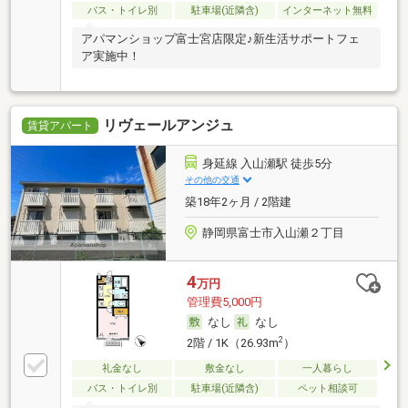
バス・トイレ別
駐車場(近隣含)
インターネット無料
アパマンショップ富士宮店限定♪新生活サポートフェ
ア実施中！
リヴェールアンジュ
賃貸アパート
身延線 入山瀬駅 徒歩5分
その他の交通
築18年2ヶ月 / 2階建
静岡県富士市入山瀬２丁目
4
万円
管理費5,000円
なし
なし
2
2階 / 1K（26.93m
）
礼金なし
敷金なし
一人暮らし
バス・トイレ別
駐車場(近隣含)
ペット相談可