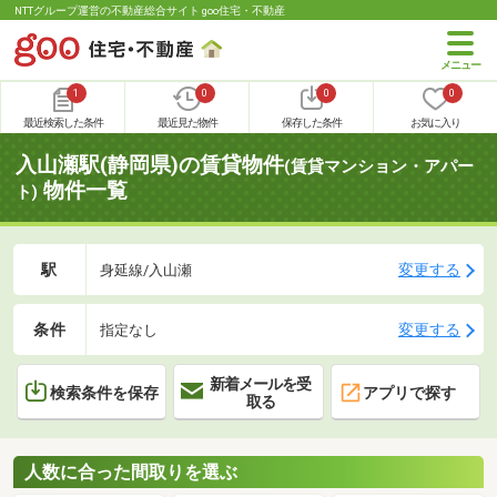
NTTグループ運営の不動産総合サイト goo住宅・不動産
1
0
0
0
最近検索した条件
最近見た物件
保存した条件
お気に入り
入山瀬駅(静岡県)の賃貸物件
(賃貸マンション・アパー
物件一覧
ト)
駅
変更する
身延線/入山瀬
条件
変更する
指定なし
新着メールを受
検索条件を保存
アプリで探す
取る
人数に合った間取りを選ぶ