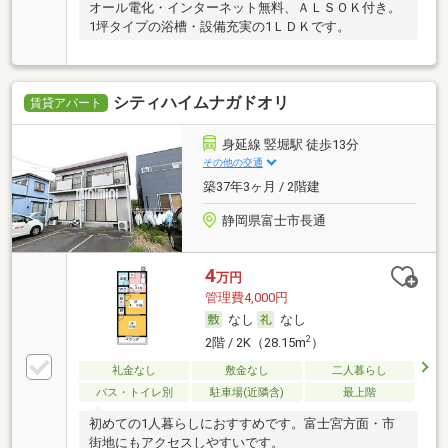
オール電化・インターネット無料、ＡＬＳＯＫ付き。
1坪タイプの浴槽・設備充実の1ＬＤＫです。
シティハイムナガドオリ
賃貸アパート
身延線 竪堀駅 徒歩13分
その他の交通
築37年3ヶ月 / 2階建
静岡県富士市長通
4
万円
管理費4,000円
なし
なし
2
2階 / 2K（28.15m
）
礼金なし
敷金なし
二人暮らし
バス・トイレ別
駐車場(近隣含)
最上階
初めての1人暮らしにおすすめです。富士宮方面・市
街地にもアクセスしやすいです。