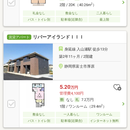
2
2階 / 2DK（40.26m
）
礼金なし
敷金なし
二人暮らし
バス・トイレ別
駐車場(近隣含)
最上階
リバーアイランドＩＩＩ
賃貸アパート
身延線 入山瀬駅 徒歩13分
築2年11ヶ月 / 2階建
静岡県富士市厚原
5.20
万円
管理費4,100円
なし
7.2万円
2
1階 / ワンルーム（29.4m
）
敷金なし
一人暮らし
ワンルーム
バス・トイレ別
駐車場(近隣含)
インターネット無料