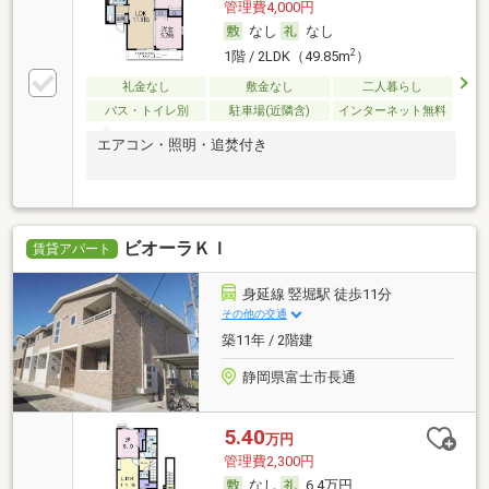
管理費4,000円
なし
なし
2
1階 / 2LDK（49.85m
）
礼金なし
敷金なし
二人暮らし
バス・トイレ別
駐車場(近隣含)
インターネット無料
エアコン・照明・追焚付き
ビオーラＫＩ
賃貸アパート
身延線 竪堀駅 徒歩11分
その他の交通
築11年 / 2階建
静岡県富士市長通
5.40
万円
管理費2,300円
なし
6.4万円