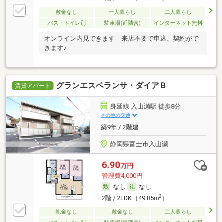
敷金なし
一人暮らし
二人暮らし
バス・トイレ別
駐車場(近隣含)
インターネット無料
オンライン内見できます 来店不要で申込、契約がで
きます♪
グランエスペランサ・ダイアＢ
賃貸アパート
身延線 入山瀬駅 徒歩8分
その他の交通
築9年 / 2階建
静岡県富士市入山瀬
6.90
万円
管理費4,000円
なし
なし
2
2階 / 2LDK（49.85m
）
礼金なし
敷金なし
二人暮らし