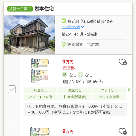
岩本住宅
賃貸一戸建て
身延線 入山瀬駅 徒歩13分
その他の交通
築26年4ヶ月 / 2階建
静岡県富士市岩本
9
万円
管理費-
なし
なし
2
1階 / 3LDK（105.16m
）
礼金なし
敷金なし
ファミリー
バス・トイレ別
駐車場(近隣含)
ペット相談可
ペット飼育可能。飼育時家賃＋3、000円（小型）又は
＋10、000円（中型以上）2世帯にも対応可能な
9
万円