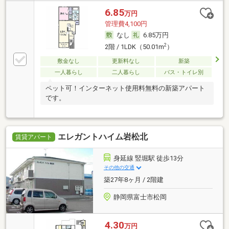
6.85
万円
管理費4,100円
なし
6.85万円
2
2階 / 1LDK（50.01m
）
敷金なし
更新料なし
新築
一人暮らし
二人暮らし
バス・トイレ別
ペット可！インターネット使用料無料の新築アパート
です。
エレガントハイム岩松北
賃貸アパート
身延線 竪堀駅 徒歩13分
その他の交通
築27年8ヶ月 / 2階建
静岡県富士市松岡
4.30
万円