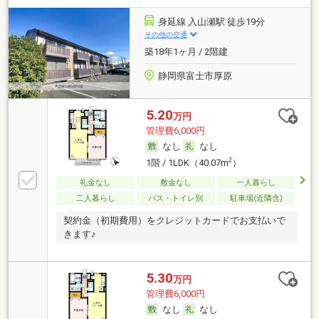
身延線 入山瀬駅 徒歩19分
その他の交通
築18年1ヶ月 / 2階建
静岡県富士市厚原
5.20
万円
管理費6,000円
なし
なし
2
1階 / 1LDK（40.07m
）
礼金なし
敷金なし
一人暮らし
二人暮らし
バス・トイレ別
駐車場(近隣含)
契約金（初期費用）をクレジットカードでお支払いで
きます♪
5.30
万円
管理費6,000円
なし
なし