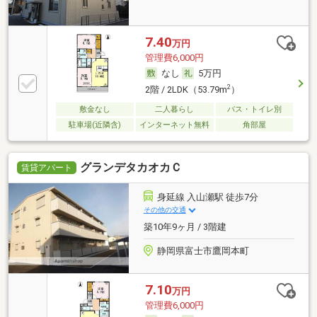
7.40
万円
管理費6,000円
なし
5万円
2
2階 / 2LDK（53.79m
）
敷金なし
二人暮らし
バス・トイレ別
駐車場(近隣含)
インターネット無料
角部屋
グランデタカオカＣ
賃貸アパート
身延線 入山瀬駅 徒歩7分
その他の交通
築10年9ヶ月 / 3階建
静岡県富士市鷹岡本町
7.10
万円
管理費6,000円