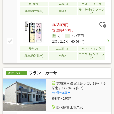
敷金なし
二人暮らし
バス・トイレ別
モニタ付インターホ
駐車場(近隣含)
南向き
ン
5.75
万円
管理費4,600円
なし
7.75万円
2
2階 / 2LDK（60.96m
）
敷金なし
二人暮らし
バス・トイレ別
モニタ付インターホ
駐車場(近隣含)
南向き
ン
フラン カーサ
賃貸アパート
東海道本線 富士駅 バス13分/「厚
原南」バス停 停歩3分
その他の交通
築8年 / 2階建
静岡県富士市久沢