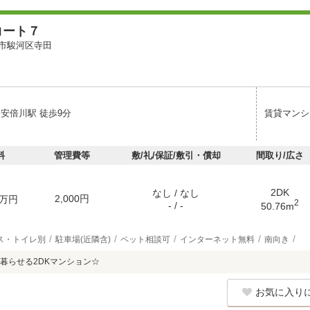
コート７
市駿河区寺田
 安倍川駅 徒歩9分
賃貸マンシ
料
管理費等
敷/礼/保証/敷引・償却
間取り/広さ
2DK
なし / なし
2,000円
万円
2
- / -
50.76m
ス・トイレ別
駐車場(近隣含)
ペット相談可
インターネット無料
南向き
暮らせる2DKマンション☆
お気に入り