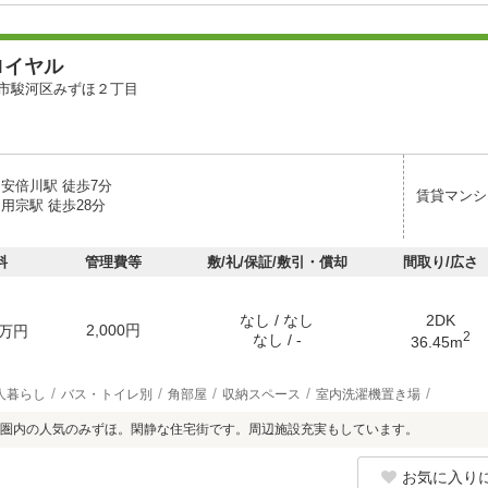
ロイヤル
市駿河区みずほ２丁目
 安倍川駅 徒歩7分
賃貸マンシ
用宗駅 徒歩28分
料
管理費等
敷/礼/保証/敷引・償却
間取り/広さ
なし / なし
2DK
2,000円
万円
2
なし / -
36.45m
人暮らし
バス・トイレ別
角部屋
収納スペース
室内洗濯機置き場
圏内の人気のみずほ。閑静な住宅街です。周辺施設充実もしています。
お気に入り