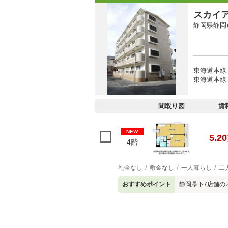
スカイ
静岡県静岡
東海道本線
東海道本線 
間取り図
賃
NEW
5.20
4階
礼金なし
敷金なし
一人暮らし
二
おすすめポイント
静岡県下7店舗の