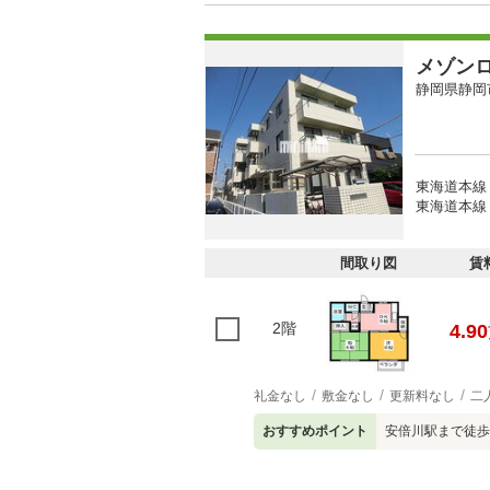
メゾン
静岡県静岡
東海道本線
東海道本線 
間取り図
賃
2階
4.90
礼金なし
敷金なし
更新料なし
二
おすすめポイント
安倍川駅まで徒歩