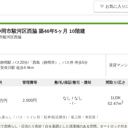
お気に入り
岡市駿河区西脇 築46年5ヶ月 10階建
市駿河区西脇
 静岡駅 バス20分/「西島（静岡市）」バス停 停歩5分
賃貸マンシ
安倍川駅 徒歩4.4km
料
管理費等
敷/礼/保証/敷引・償却
間取り/広さ
1LDK
なし / なし
2,000円
万円
2
- / -
52.47m
人暮らし
バス・トイレ別
駐車場(近隣含)
最上階
角部屋
屋で見晴らし・日当たり良好！白を基調とした清潔感のある空間。オートロック付き