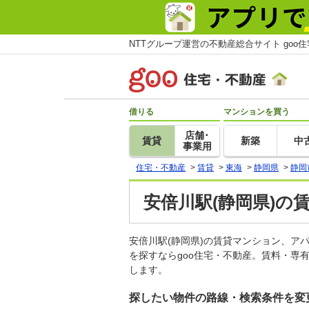
NTTグループ運営の不動産総合サイト goo
借りる
マンションを買う
店舗･
賃貸
新築
中
事業用
住宅・不動産
>
賃貸
>
東海
>
静岡県
>
静岡
安倍川駅(静岡県)の
安倍川駅(静岡県)の賃貸マンション、
を探すならgoo住宅・不動産。賃料・専
します。
探したい物件の路線・検索条件を変