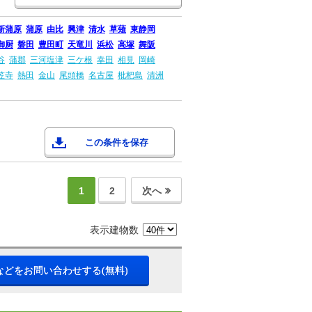
新蒲原
蒲原
由比
興津
清水
草薙
東静岡
御厨
磐田
豊田町
天竜川
浜松
高塚
舞阪
谷
蒲郡
三河塩津
三ケ根
幸田
相見
岡崎
笠寺
熱田
金山
尾頭橋
名古屋
枇杷島
清洲
この条件を保存
1
2
次へ
表示建物数
などをお問い合わせする(無料)