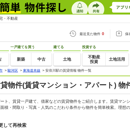
住宅・不動産
0
最近見た物件
保
一戸建てを買う
建てる
投資する
不動産
古
新築
中古
土地
土地活用
投資
市
>
駿河区
>
東海道本線
>
安倍川駅の賃貸情報 物件一覧
賃貸物件(賃貸マンション・アパート) 物
アパート、賃貸一戸建て、借家などの賃貸物件をご紹介します。賃貸マン
有面積・間取り・写真・人気のこだわり条件から物件を簡単検索。理想の
更して再検索