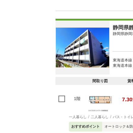
静岡県静
静岡県静岡
東海道本線 
東海道本線 
間取り図
賃
1階
7.30
一人暮らし
二人暮らし
バス・トイ
おすすめポイント
オートロック＆防