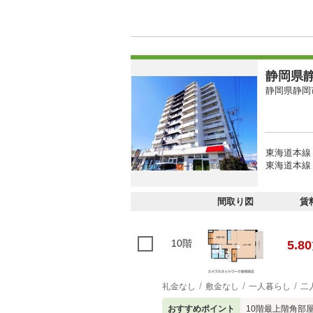
静岡県静
静岡県静岡
東海道本線
東海道本線 
間取り図
賃
10階
5.80
礼金なし
敷金なし
一人暮らし
二
おすすめポイント
10階最上階角部