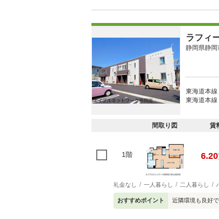
ラフィ
静岡県静岡
東海道本線 
東海道本線 
間取り図
賃
1階
6.20
礼金なし
一人暮らし
二人暮らし
おすすめポイント
近隣環境も良好で