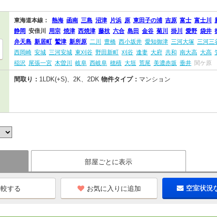
東海道本線：
熱海
函南
三島
沼津
片浜
原
東田子の浦
吉原
富士
富士川
静岡
安倍川
用宗
焼津
西焼津
藤枝
六合
島田
金谷
菊川
掛川
愛野
袋井
弁天島
新居町
鷲津
新所原
二川
豊橋
西小坂井
愛知御津
三河大塚
三河三
西岡崎
安城
三河安城
東刈谷
野田新町
刈谷
逢妻
大府
共和
南大高
大高
稲沢
尾張一宮
木曽川
岐阜
西岐阜
穂積
大垣
荒尾
美濃赤坂
垂井
関ケ原
間取り：
1LDK(+S)、2K、2DK
物件タイプ：
マンション
部屋ごとに表示
お気に入りに追加
空室状況