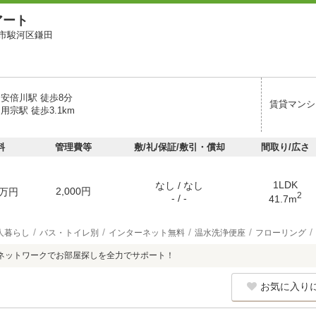
アート
市駿河区鎌田
 安倍川駅 徒歩8分
賃貸マンシ
用宗駅 徒歩3.1km
料
管理費等
敷/礼/保証/敷引・償却
間取り/広さ
1LDK
なし / なし
2,000円
万円
2
- / -
41.7m
人暮らし
バス・トイレ別
インターネット無料
温水洗浄便座
フローリング
ネットワークでお部屋探しを全力でサポート！
お気に入り