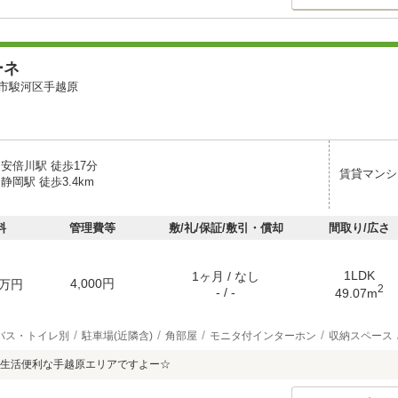
ーネ
市駿河区手越原
安倍川駅 徒歩17分
賃貸マンシ
静岡駅 徒歩3.4km
料
管理費等
敷/礼/保証/敷引・償却
間取り/広さ
1LDK
1ヶ月 / なし
4,000円
万円
2
- / -
49.07m
バス・トイレ別
駐車場(近隣含)
角部屋
モニタ付インターホン
収納スペース
生活便利な手越原エリアですよー☆