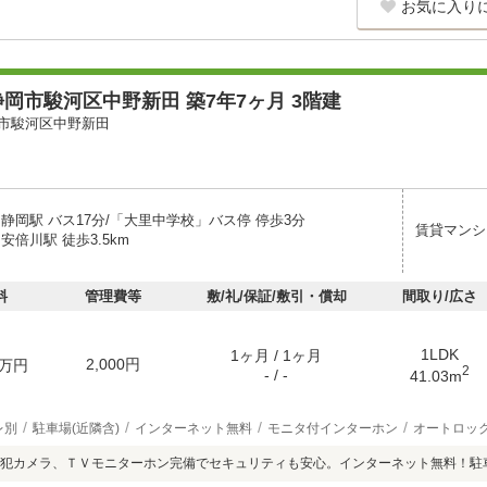
お気に入り
岡市駿河区中野新田 築7年7ヶ月 3階建
市駿河区中野新田
静岡駅 バス17分/「大里中学校」バス停 停歩3分
賃貸マンシ
安倍川駅 徒歩3.5km
料
管理費等
敷/礼/保証/敷引・償却
間取り/広さ
1LDK
1ヶ月 / 1ヶ月
2,000円
万円
2
- / -
41.03m
レ別
駐車場(近隣含)
インターネット無料
モニタ付インターホン
オートロッ
犯カメラ、ＴＶモニターホン完備でセキュリティも安心。インターネット無料！駐