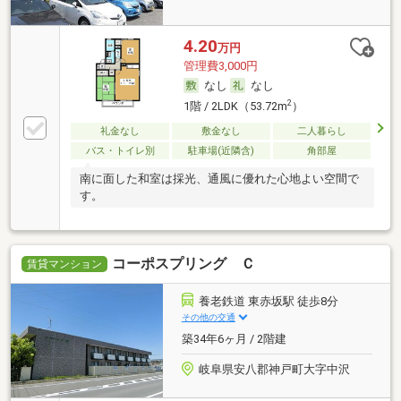
4.20
万円
管理費3,000円
なし
なし
2
1階 / 2LDK（53.72m
）
礼金なし
敷金なし
二人暮らし
バス・トイレ別
駐車場(近隣含)
角部屋
南に面した和室は採光、通風に優れた心地よい空間で
す。
コーポスプリング Ｃ
賃貸マンション
養老鉄道 東赤坂駅 徒歩8分
その他の交通
築34年6ヶ月 / 2階建
岐阜県安八郡神戸町大字中沢