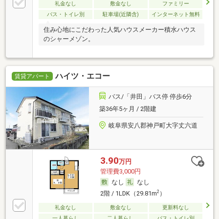
礼金なし
敷金なし
ファミリー
バス・トイレ別
駐車場(近隣含)
インターネット無料
住み心地にこだわった人気ハウスメーカー積水ハウス
のシャーメゾン。
ハイツ・エコー
賃貸アパート
バス/「井田」バス停 停歩6分
築36年5ヶ月 / 2階建
岐阜県安八郡神戸町大字丈六道
3.90
万円
管理費3,000円
なし
なし
2
2階 / 1LDK（29.81m
）
礼金なし
敷金なし
更新料なし
一人暮らし
二人暮らし
バス・トイレ別