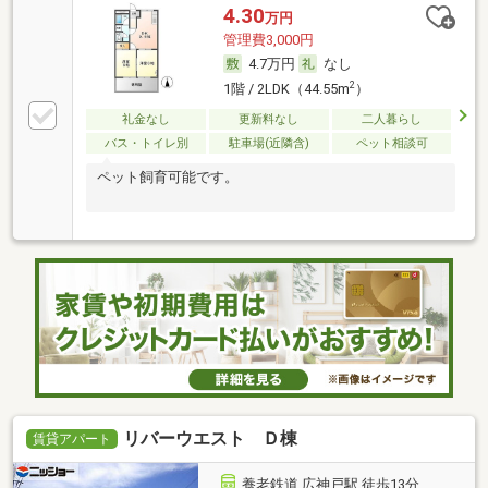
4.30
万円
管理費3,000円
4.7万円
なし
2
1階 / 2LDK（44.55m
）
礼金なし
更新料なし
二人暮らし
バス・トイレ別
駐車場(近隣含)
ペット相談可
ペット飼育可能です。
リバーウエスト Ｄ棟
賃貸アパート
養老鉄道 広神戸駅 徒歩13分