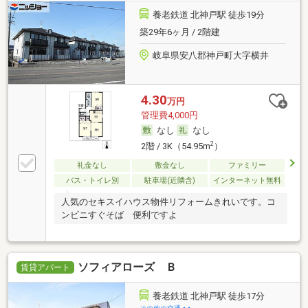
養老鉄道 北神戸駅 徒歩19分
築29年6ヶ月 / 2階建
岐阜県安八郡神戸町大字横井
4.30
万円
管理費4,000円
なし
なし
2
2階 / 3K（54.95m
）
礼金なし
敷金なし
ファミリー
バス・トイレ別
駐車場(近隣含)
インターネット無料
人気のセキスイハウス物件リフォームきれいです。コ
ンビニすぐそば 便利ですよ
ソフィアローズ Ｂ
賃貸アパート
養老鉄道 北神戸駅 徒歩17分