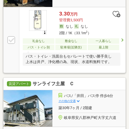
3.30
万円
管理費3,500円
なし
なし
2
2階 / 1K（33.1m
）
礼金なし
敷金なし
一人暮らし
バス・トイレ別
駐車場(近隣含)
最上階
バス・トイレ・洗面台もセパレートで使い勝手良し
上水は井戸、浄化槽の為、現状、水道料無料です。
サンライフ土屋 Ｃ
賃貸アパート
バス/「井田」バス停 停歩6分
その他の交通
築30年7ヶ月 / 2階建
岐阜県安八郡神戸町大字丈六道