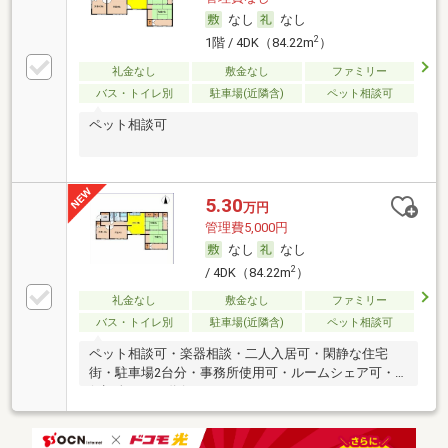
なし
なし
2
1階 / 4DK（84.22m
）
礼金なし
敷金なし
ファミリー
バス・トイレ別
駐車場(近隣含)
ペット相談可
ペット相談可
5.30
万円
管理費5,000円
なし
なし
2
/ 4DK（84.22m
）
礼金なし
敷金なし
ファミリー
バス・トイレ別
駐車場(近隣含)
ペット相談可
ペット相談可・楽器相談・二人入居可・閑静な住宅
街・駐車場2台分・事務所使用可・ルームシェア可・
保証人不要／代行