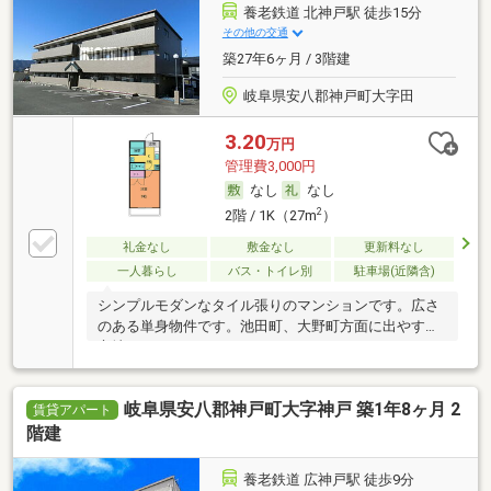
養老鉄道 北神戸駅 徒歩15分
その他の交通
築27年6ヶ月 / 3階建
岐阜県安八郡神戸町大字田
3.20
万円
管理費3,000円
なし
なし
2
2階 / 1K（27m
）
礼金なし
敷金なし
更新料なし
一人暮らし
バス・トイレ別
駐車場(近隣含)
シンプルモダンなタイル張りのマンションです。広さ
のある単身物件です。池田町、大野町方面に出やすい
立地
岐阜県安八郡神戸町大字神戸 築1年8ヶ月 2
賃貸アパート
階建
養老鉄道 広神戸駅 徒歩9分