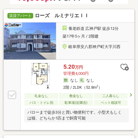
ローズ ルミナリエＩＩ
賃貸アパート
養老鉄道 広神戸駅 徒歩12分
築17年5ヶ月 / 2階建
岐阜県安八郡神戸町大字川西
5.20
万円
管理費4,000円
なし
なし
2
2階 / 2LDK（52.8m
）
礼金なし
敷金なし
二人暮らし
バス・トイレ別
駐車場(近隣含)
ペット相談可
バローまで徒歩3分と買い物便利です。小型犬もしく
は猫、どちらか1匹まで飼育可能