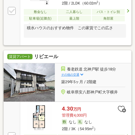
2
2階 / 2LDK（60.02m
）
敷金なし
二人暮らし
バス・トイレ別
駐車場(近隣含)
最上階
角部屋
積水ハウスのおすすめ物件 この家賃でこの広さ
リビエール
賃貸アパート
養老鉄道 北神戸駅 徒歩18分
その他の交通
築29年5ヶ月 / 2階建
岐阜県安八郡神戸町大字横井
4.30
万円
管理費4,000円
なし
なし
2
2階 / 3K（54.95m
）