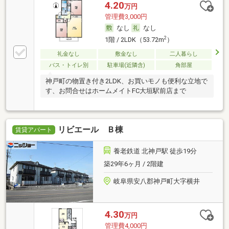
4.20
万円
管理費3,000円
なし
なし
2
1階 / 2LDK（53.72m
）
礼金なし
敷金なし
二人暮らし
バス・トイレ別
駐車場(近隣含)
角部屋
神戸町の物置き付き2LDK、お買いモノも便利な立地で
す、お問合せはホームメイトFC大垣駅前店まで
リビエール Ｂ棟
賃貸アパート
養老鉄道 北神戸駅 徒歩19分
築29年6ヶ月 / 2階建
岐阜県安八郡神戸町大字横井
4.30
万円
管理費4,000円