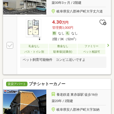
築30年3ヶ月 / 2階建
岐阜県安八郡神戸町大字丈六道
4.30
万円
管理費3,000円
なし
なし
2
2階 / 3K（52m
）
礼金なし
敷金なし
ファミリー
バス・トイレ別
駐車場(近隣含)
ペット相談可
ペット飼育可能物件 コンビニ近いですよ
プチシャトーカノー
賃貸アパート
養老鉄道 東赤坂駅 徒歩16分
築20年 / 2階建
岐阜県安八郡神戸町大字加納