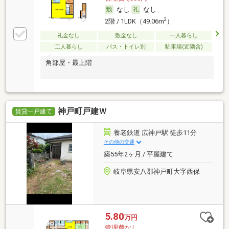
なし
なし
2
2階 / 1LDK（49.06m
）
礼金なし
敷金なし
一人暮らし
二人暮らし
バス・トイレ別
駐車場(近隣含)
角部屋・最上階
神戸町戸建Ｗ
賃貸一戸建て
養老鉄道 広神戸駅 徒歩11分
その他の交通
築55年2ヶ月 / 平屋建て
岐阜県安八郡神戸町大字西保
5.80
万円
管理費なし