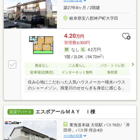
その他の交通
築27年8ヶ月 / 2階建
岐阜県安八郡神戸町大字田
4.20
万円
管理費4,000円
なし
4.2万円
2
1階 / 2LDK（54.72m
）
敷金なし
二人暮らし
バス・トイレ別
駐車場(近隣含)
インターネット無料
角部屋
住み心地にこだわった人気ハウスメーカー積水ハウス
のシャーメゾン。揖斐川のせせらぎを身近に感じる、
やす
エスポアールＭＡＹ Ｉ棟
賃貸アパート
東海道本線 大垣駅 バス16分/「井
田停」バス停 停歩4分
その他の交通