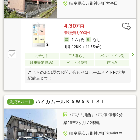
岐阜県安八郡神戸町大字田
4.30
万円
管理費3,000円
4.7万円
なし
2
1階 / 2DK（44.55m
）
礼金なし
二人暮らし
バス・トイレ別
駐車場(近隣含)
ペット相談可
南向き
こちらのお部屋のお問い合わせはホームメイトFC大垣
駅前店まで！
ハイカムールＫＡＷＡＮＩＳＩ
賃貸アパート
バス/「川西」バス停 停歩2分
築28年2ヶ月 / 2階建
岐阜県安八郡神戸町大字神戸