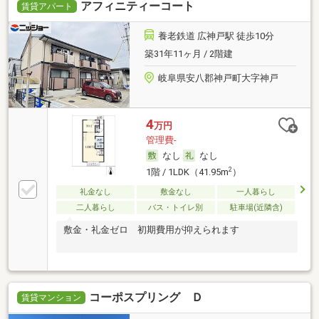
アフィニティーコート
賃貸アパート
養老鉄道 広神戸駅 徒歩10分
築31年11ヶ月 / 2階建
岐阜県安八郡神戸町大字神戸
4
万円
管理費-
なし
なし
2
1階 / 1LDK（41.95m
）
礼金なし
敷金なし
一人暮らし
二人暮らし
バス・トイレ別
駐車場(近隣含)
敷金・礼金ゼロ 初期費用が抑えられます
コーポスプリング Ｄ
賃貸マンション