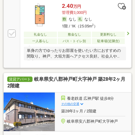
2.40
万円
管理費3,000円
なし
なし
2
1階 / 1K（25.05m
）
礼金なし
敷金なし
更新料なし
一人暮らし
バス・トイレ別
駐車場(近隣含)
単身の方でゆったりお部屋を使いたい方におすすめの
間取り。神戸、大垣方面へアクセス良好。社会人や大
学生
岐阜県安八郡神戸町大字神戸 築28年2ヶ月
賃貸アパート
2階建
養老鉄道 広神戸駅 徒歩8分
その他の交通
築28年2ヶ月 / 2階建
岐阜県安八郡神戸町大字神戸