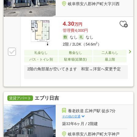
岐阜県安八郡神戸町大字川西
4.30
万円
管理費4,000円
なし
なし
2
2階 / 2LDK（54.6m
）
礼金なし
敷金なし
二人暮らし
バス・トイレ別
駐車場(近隣含)
最上階
2階の角部屋が空いてきます 和室→洋室へ変更予定
エブリ日吉
賃貸アパート
養老鉄道 広神戸駅 徒歩7分
その他の交通
築32年6ヶ月 / 2階建
岐阜県安八郡神戸町大字神戸