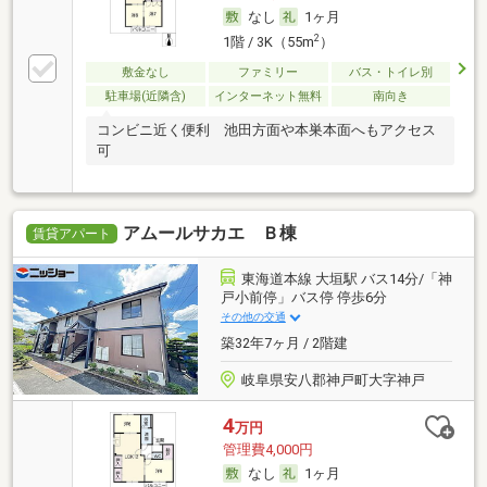
なし
1ヶ月
2
1階 / 3K（55m
）
敷金なし
ファミリー
バス・トイレ別
駐車場(近隣含)
インターネット無料
南向き
コンビニ近く便利 池田方面や本巣本面へもアクセス
可
アムールサカエ Ｂ棟
賃貸アパート
東海道本線 大垣駅 バス14分/「神
戸小前停」バス停 停歩6分
その他の交通
築32年7ヶ月 / 2階建
岐阜県安八郡神戸町大字神戸
4
万円
管理費4,000円
なし
1ヶ月