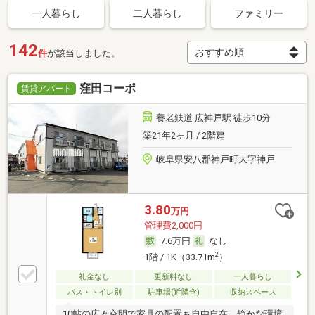
一人暮らし
二人暮らし
ファミリー
142
件
が該当しました。
窪田コーポ
賃貸アパート
養老鉄道 広神戸駅 徒歩10分
築21年2ヶ月 / 2階建
岐阜県安八郡神戸町大字神戸
3.80
万円
管理費2,000円
7.6万円
なし
2
1階 / 1K（33.71m
）
礼金なし
更新料なし
一人暮らし
バス・トイレ別
駐車場(近隣含)
収納スペース
10帖の広々空間で家具の配置も自由自在。静かな環境