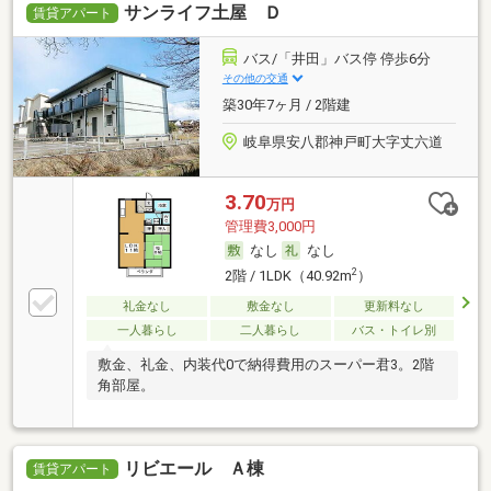
サンライフ土屋 Ｄ
賃貸アパート
バス/「井田」バス停 停歩6分
その他の交通
築30年7ヶ月 / 2階建
岐阜県安八郡神戸町大字丈六道
3.70
万円
管理費3,000円
なし
なし
2
2階 / 1LDK（40.92m
）
礼金なし
敷金なし
更新料なし
一人暮らし
二人暮らし
バス・トイレ別
敷金、礼金、内装代0で納得費用のスーパー君3。2階
角部屋。
リビエール Ａ棟
賃貸アパート