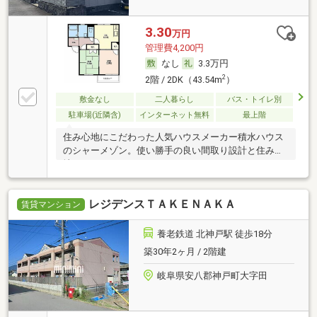
3.30
万円
管理費4,200円
なし
3.3万円
2
2階 / 2DK（43.54m
）
敷金なし
二人暮らし
バス・トイレ別
駐車場(近隣含)
インターネット無料
最上階
住み心地にこだわった人気ハウスメーカー積水ハウス
のシャーメゾン。使い勝手の良い間取り設計と住み心
地の
レジデンスＴＡＫＥＮＡＫＡ
賃貸マンション
養老鉄道 北神戸駅 徒歩18分
築30年2ヶ月 / 2階建
岐阜県安八郡神戸町大字田