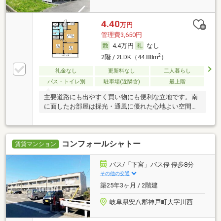
4.40
万円
管理費3,650円
4.4万円
なし
2
2階 / 2LDK（44.88m
）
礼金なし
更新料なし
二人暮らし
バス・トイレ別
駐車場(近隣含)
最上階
主要道路にも出やすく買い物にも便利な立地です。南
に面したお部屋は採光・通風に優れた心地よい空間で
す。
コンフォールシャトー
賃貸マンション
バス/「下宮」バス停 停歩8分
その他の交通
築25年3ヶ月 / 2階建
岐阜県安八郡神戸町大字川西