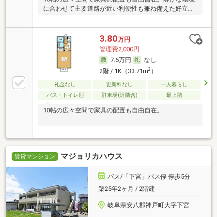
に合わせて主要道路が近い利便性も兼ね備えた好立
地。
3.80
万円
管理費2,000円
7.6万円
なし
2
2階 / 1K（33.71m
）
礼金なし
更新料なし
一人暮らし
バス・トイレ別
駐車場(近隣含)
最上階
10帖の広々空間で家具の配置も自由自在。
マジョリカハウス
賃貸マンション
バス/「下宮」バス停 停歩5分
築25年2ヶ月 / 2階建
岐阜県安八郡神戸町大字下宮