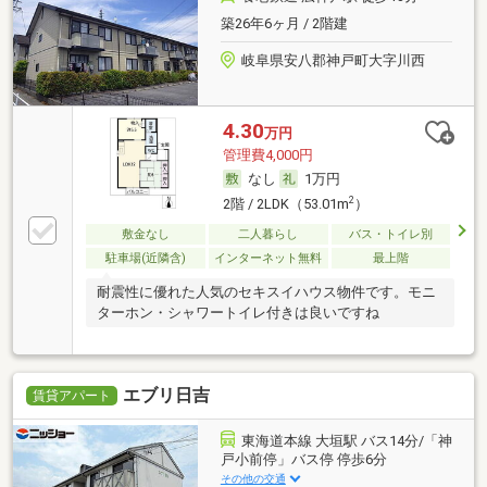
築26年6ヶ月 / 2階建
岐阜県安八郡神戸町大字川西
4.30
万円
管理費4,000円
なし
1万円
2
2階 / 2LDK（53.01m
）
敷金なし
二人暮らし
バス・トイレ別
駐車場(近隣含)
インターネット無料
最上階
耐震性に優れた人気のセキスイハウス物件です。モニ
ターホン・シャワートイレ付きは良いですね
エブリ日吉
賃貸アパート
東海道本線 大垣駅 バス14分/「神
戸小前停」バス停 停歩6分
その他の交通