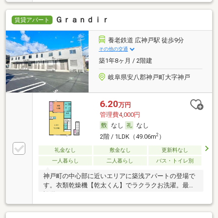
Ｇｒａｎｄｉｒ
賃貸アパート
養老鉄道 広神戸駅 徒歩9分
その他の交通
築1年8ヶ月 / 2階建
岐阜県安八郡神戸町大字神戸
6.20
万円
管理費4,000円
なし
なし
2
2階 / 1LDK（49.06m
）
礼金なし
敷金なし
更新料なし
一人暮らし
二人暮らし
バス・トイレ別
神戸町の中心部に近いエリアに築浅アパートの登場で
す。衣類乾燥機【乾太くん】でラクラクお洗濯。最新
設備