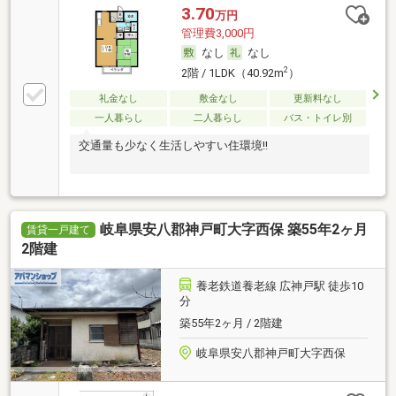
3.70
万円
管理費3,000円
なし
なし
2
2階 / 1LDK（40.92m
）
礼金なし
敷金なし
更新料なし
一人暮らし
二人暮らし
バス・トイレ別
交通量も少なく生活しやすい住環境!!
岐阜県安八郡神戸町大字西保 築55年2ヶ月
賃貸一戸建て
2階建
養老鉄道養老線 広神戸駅 徒歩10
分
築55年2ヶ月 / 2階建
岐阜県安八郡神戸町大字西保