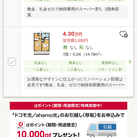
敷金、礼金ゼロで納得費用のスーパー君5。2階角部
屋。
4.30
万円
管理費3,000円
なし
なし
2
1階 / 1LDK（34.78m
）
礼金なし
敷金なし
更新料なし
一人暮らし
二人暮らし
バス・トイレ別
お洒落なデザインに仕上がったリノベーション部屋は
必見です!!敷金、礼金、ゼロで納得初期費用のスーパー