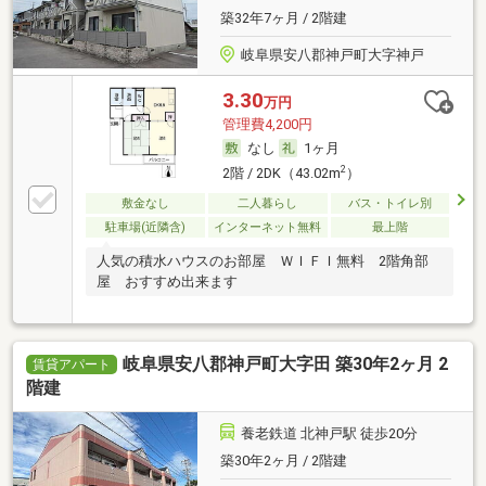
築32年7ヶ月 / 2階建
岐阜県安八郡神戸町大字神戸
3.30
万円
管理費4,200円
なし
1ヶ月
2
2階 / 2DK（43.02m
）
敷金なし
二人暮らし
バス・トイレ別
駐車場(近隣含)
インターネット無料
最上階
人気の積水ハウスのお部屋 ＷＩＦＩ無料 2階角部
屋 おすすめ出来ます
岐阜県安八郡神戸町大字田 築30年2ヶ月 2
賃貸アパート
階建
養老鉄道 北神戸駅 徒歩20分
築30年2ヶ月 / 2階建