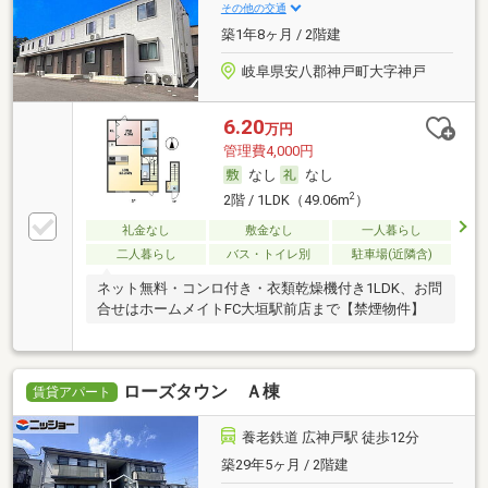
その他の交通
築1年8ヶ月 / 2階建
岐阜県安八郡神戸町大字神戸
6.20
万円
管理費4,000円
なし
なし
2
2階 / 1LDK（49.06m
）
礼金なし
敷金なし
一人暮らし
二人暮らし
バス・トイレ別
駐車場(近隣含)
ネット無料・コンロ付き・衣類乾燥機付き1LDK、お問
合せはホームメイトFC大垣駅前店まで【禁煙物件】
ローズタウン Ａ棟
賃貸アパート
養老鉄道 広神戸駅 徒歩12分
築29年5ヶ月 / 2階建