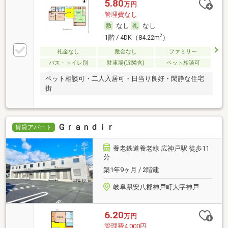
5.80
万円
管理費なし
なし
なし
2
1階 / 4DK（84.22m
）
礼金なし
敷金なし
ファミリー
バス・トイレ別
駐車場(近隣含)
ペット相談可
ペット相談可・二人入居可・日当り良好・閑静な住宅
街
Ｇｒａｎｄｉｒ
賃貸アパート
養老鉄道養老線 広神戸駅 徒歩11
分
築1年9ヶ月 / 2階建
岐阜県安八郡神戸町大字神戸
6.20
万円
管理費4,000円