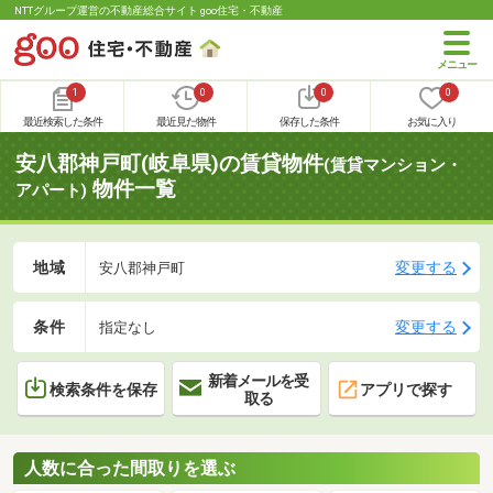
NTTグループ運営の不動産総合サイト goo住宅・不動産
1
0
0
0
最近検索した条件
最近見た物件
保存した条件
お気に入り
安八郡神戸町(岐阜県)の賃貸物件
(賃貸マンション・
物件一覧
アパート)
地域
変更する
安八郡神戸町
条件
変更する
指定なし
新着メールを受
検索条件を保存
アプリで探す
取る
人数に合った間取りを選ぶ