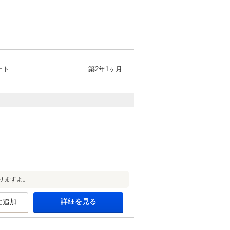
ート
築2年1ヶ月
りますよ。
詳細を見る
に追加