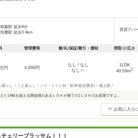
柏森駅 徒歩8分
賃貸アパ
扶桑駅 徒歩3.4km
料
管理費等
敷/礼/保証/敷引・償却
間取り/広さ
なし / なし
1LDK
4,000円
万円
2
なし / -
40.59m
人暮らし
二人暮らし
バス・トイレ別
駐車場(近隣含)
最上階
えた14帖を超える開放感のあるＬＤＫが魅了の1ＬＤＫのお部屋ですよ。
お気に入り
スチェリーブラッサムＩＩＩ