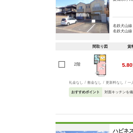
名鉄犬山線 
名鉄犬山線 
間取り図
賃
2階
5.80
礼金なし
敷金なし
更新料なし
一
おすすめポイント
対面キッチンを備
ハピネ