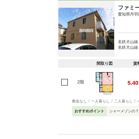
ファミ
愛知県丹羽
名鉄犬山線 
名鉄犬山線 
間取り図
賃
2階
5.40
敷金なし
一人暮らし
二人暮らし
おすすめポイント
シャーメゾンのＴ