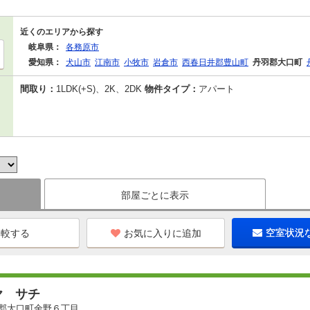
近くのエリアから探す
岐阜県：
各務原市
愛知県：
犬山市
江南市
小牧市
岩倉市
西春日井郡豊山町
丹羽郡大口町
間取り：
1LDK(+S)、2K、2DK
物件タイプ：
アパート
部屋ごとに表示
お気に入りに追加
空室状況
ヤ サチ
郡大口町余野６丁目