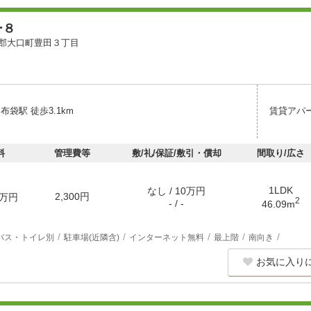
ー８
郡大口町豊田３丁目
布袋駅 徒歩3.1km
賃貸アパ
料
管理費等
敷/礼/保証/敷引・償却
間取り/広さ
1LDK
なし / 10万円
2,300円
万円
2
- / -
46.09m
バス・トイレ別
駐車場(近隣含)
インターネット無料
最上階
南向き
お気に入り