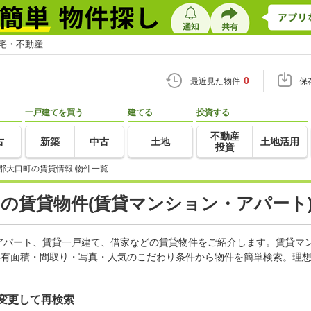
住宅・不動産
0
最近見た物件
保
一戸建てを買う
建てる
投資する
不動産
古
新築
中古
土地
土地活用
投資
郡大口町の賃貸情報 物件一覧
)の賃貸物件(賃貸マンション・アパート)
アパート、賃貸一戸建て、借家などの賃貸物件をご紹介します。賃貸マ
専有面積・間取り・写真・人気のこだわり条件から物件を簡単検索。理想
変更して再検索