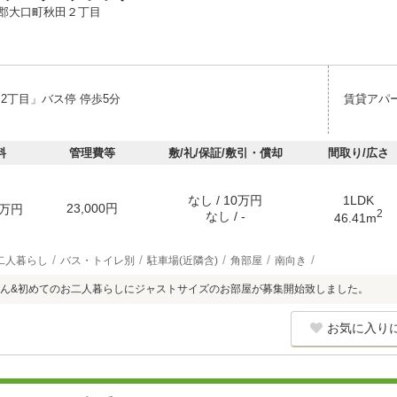
郡大口町秋田２丁目
2丁目」バス停 停歩5分
賃貸アパ
料
管理費等
敷/礼/保証/敷引・償却
間取り/広さ
なし / 10万円
1LDK
23,000円
万円
2
なし / -
46.41m
二人暮らし
バス・トイレ別
駐車場(近隣含)
角部屋
南向き
ん&初めてのお二人暮らしにジャストサイズのお部屋が募集開始致しました。
お気に入り