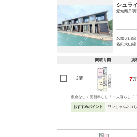
シュラ
愛知県丹羽
名鉄犬山線 
名鉄犬山線 
間取り図
賃
2階
7
万
敷金なし
更新料なし
一人暮らし
おすすめポイント
ワンちゃんネコち