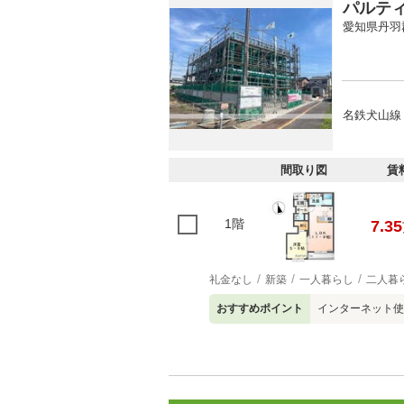
パルテ
愛知県丹羽
名鉄犬山線 
間取り図
賃
1階
7.35
礼金なし
新築
一人暮らし
二人暮
おすすめポイント
インターネット使