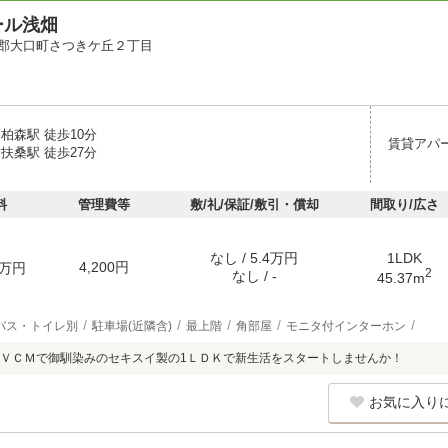
ール浅畑
郡大口町さつきケ丘２丁目
柏森駅 徒歩10分
賃貸アパ
扶桑駅 徒歩27分
料
管理費等
敷/礼/保証/敷引・償却
間取り/広さ
なし / 5.4万円
1LDK
4,200円
万円
2
なし / -
45.37m
バス・トイレ別
駐車場(近隣含)
最上階
角部屋
モニタ付インターホン
ＶＣＭで御馴染みのセキスイ製の1ＬＤＫで新生活をスタートしませんか！
お気に入り