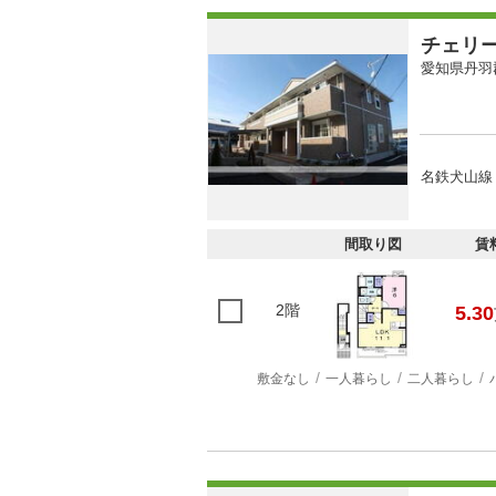
チェリ
愛知県丹羽
名鉄犬山線 
間取り図
賃
2階
5.30
敷金なし
一人暮らし
二人暮らし