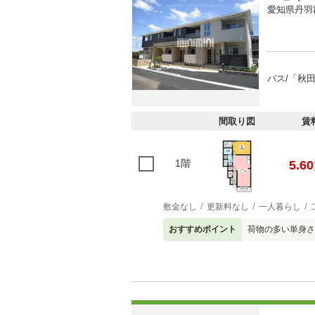
愛知県丹羽
バス/「秋田
間取り図
賃
1階
5.60
敷金なし
更新料なし
一人暮らし
おすすめポイント
荷物の多い単身さ