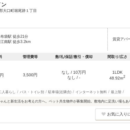
イン
郡大口町堀尾跡１丁目
布袋駅 徒歩21分
賃貸アパ
江南駅 徒歩3.2km
料
管理費等
敷/礼/保証/敷引・償却
間取り/広さ
なし / 10万円
1LDK
3,500円
円
2
なし / -
48.92m
二人暮らし
バス・トイレ別
駐車場(近隣含)
インターネット無料
最上階
ゃんと新生活をお考えの方へ。ペット共生物件が募集開始。敷地内に足洗い場もあ
お気に入り