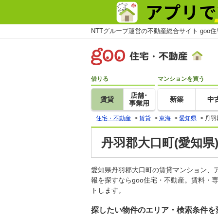
NTTグループ運営の不動産総合サイト goo
借りる
マンションを買う
店舗･
賃貸
新築
中
事業用
住宅・不動産
>
賃貸
>
東海
>
愛知県
>
丹羽
丹羽郡大口町(愛知県
愛知県丹羽郡大口町の賃貸マンション、
報を探すならgoo住宅・不動産。賃料・
トします。
探したい物件のエリア・検索条件を