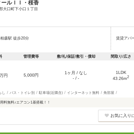
ィールＩＩ・桜香
郡大口町下小口１丁目
柏森駅 徒歩20分
賃貸アパ
料
管理費等
敷/礼/保証/敷引・償却
間取り/広さ
1LDK
1ヶ月 / なし
5,000円
万円
2
- / -
43.26m
らし
バス・トイレ別
駐車場(近隣含)
インターネット無料
角部屋
用料無料♪エアコン1基搭載！！
お気に入り