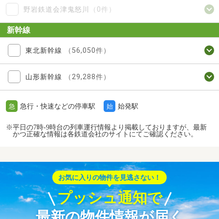
野岩鉄道会津鬼怒川
（0件）
新幹線
東北新幹線
（56,050件）
山形新幹線
（29,288件）
急行・快速などの停車駅
始発駅
急
始
※平日の7時-9時台の列車運行情報より掲載しておりますが、最新
かつ正確な情報は各鉄道会社のサイトにてご確認ください。
お気に入りの物件を見逃さない！
プッシュ通知で
最新の物件情報が届く