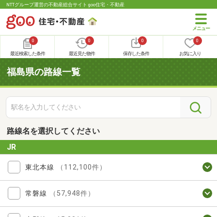
NTTグループ運営の不動産総合サイト goo住宅・不動産
0
0
0
0
最近検索した条件
最近見た物件
保存した条件
お気に入り
福島県の路線一覧
路線名を選択してください
JR
東北本線
（112,100件）
常磐線
（57,948件）