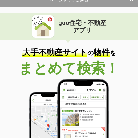
ページトップに戻る
goo住宅・不動産
アプリ
大手不動産サイト
物件
の
を
まとめて検索！