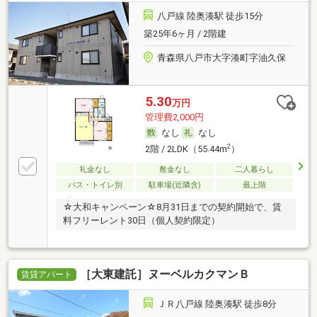
八戸線 陸奥湊駅 徒歩15分
築25年6ヶ月 / 2階建
青森県八戸市大字湊町字油久保
5.30
万円
管理費2,000円
なし
なし
2
2階 / 2LDK（55.44m
）
礼金なし
敷金なし
二人暮らし
バス・トイレ別
駐車場(近隣含)
最上階
☆大和キャンペーン☆8月31日までの契約開始で、賃
料フリーレント30日（個人契約限定）
［大東建託］ヌーベルカクマンＢ
賃貸アパート
ＪＲ八戸線 陸奥湊駅 徒歩8分