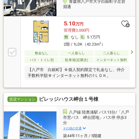
青森県八戸市大字白銀町字左岩
淵通
5.10
万円
管理費3,000円
なし
5.1万円
2
2階 / 1LDK（42.23m
）
敷金なし
一人暮らし
二人暮らし
バス・トイレ別
駐車場(近隣含)
インターネット無料
【八戸市 白銀町】☆個人契約限定で礼金なし、仲介
手数料半額☆インターネット無料の1ＬＤＫ。
ビレッジハウス岬台１号棟
賃貸マンション
八戸線 陸奥湊駅 バス13分/「八戸
市営バス 岬台団地」バス停 停歩3
分
その他の交通
築44年11ヶ月 / 5階建