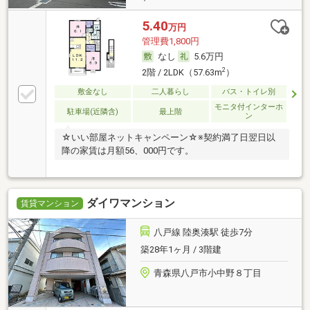
5.40
万円
管理費1,800円
なし
5.6万円
2
2階 / 2LDK（57.63m
）
敷金なし
二人暮らし
バス・トイレ別
モニタ付インターホ
駐車場(近隣含)
最上階
ン
☆いい部屋ネットキャンペーン☆※契約満了日翌日以
降の家賃は月額56、000円です。
ダイワマンション
賃貸マンション
八戸線 陸奥湊駅 徒歩7分
築28年1ヶ月 / 3階建
青森県八戸市小中野８丁目