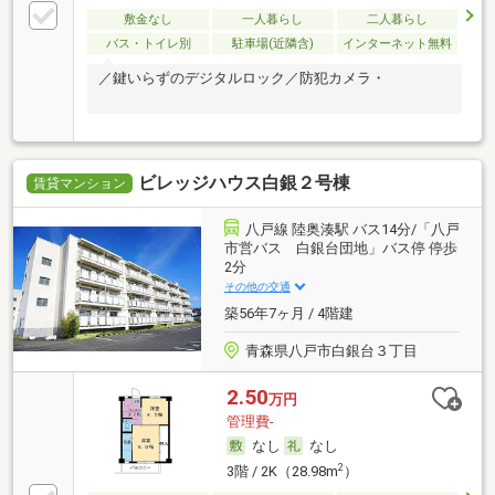
敷金なし
一人暮らし
二人暮らし
バス・トイレ別
駐車場(近隣含)
インターネット無料
／鍵いらずのデジタルロック／防犯カメラ・
ビレッジハウス白銀２号棟
賃貸マンション
八戸線 陸奥湊駅 バス14分/「八戸
市営バス 白銀台団地」バス停 停歩
2分
その他の交通
築56年7ヶ月 / 4階建
青森県八戸市白銀台３丁目
2.50
万円
管理費-
なし
なし
2
3階 / 2K（28.98m
）