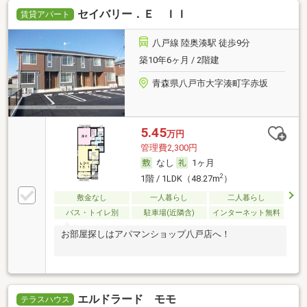
セイバリー．Ｅ ＩＩ
賃貸アパート
八戸線 陸奥湊駅 徒歩9分
築10年6ヶ月 / 2階建
青森県八戸市大字湊町字赤坂
5.45
万円
管理費2,300円
なし
1ヶ月
2
1階 / 1LDK（48.27m
）
敷金なし
一人暮らし
二人暮らし
バス・トイレ別
駐車場(近隣含)
インターネット無料
お部屋探しはアパマンショップ八戸店へ！
エルドラード モモ
テラスハウス