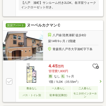
【八戸 湊町】サンルーム付き2LDK。各洋室ウォーク
インクローゼット付き。
ヌーベルカクマンＣ
賃貸アパート
八戸線 陸奥湊駅 徒歩8分
築14年9ヶ月 / 2階建
青森県八戸市大字湊町字下条
4.45
万円
管理費1,800円
なし
1ヶ月
2
1階 / 1LDK（35.55m
）
敷金なし
一人暮らし
二人暮らし
モニタ付インターホ
バス・トイレ別
駐車場(近隣含)
ン