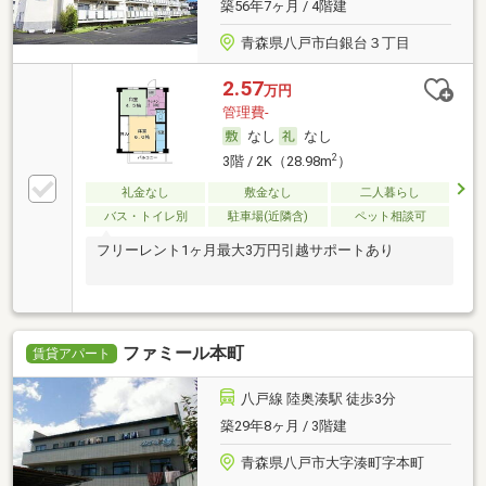
築56年7ヶ月 / 4階建
青森県八戸市白銀台３丁目
2.57
万円
管理費-
なし
なし
2
3階 / 2K（28.98m
）
礼金なし
敷金なし
二人暮らし
バス・トイレ別
駐車場(近隣含)
ペット相談可
フリーレント1ヶ月最大3万円引越サポートあり
ファミール本町
賃貸アパート
八戸線 陸奥湊駅 徒歩3分
築29年8ヶ月 / 3階建
青森県八戸市大字湊町字本町