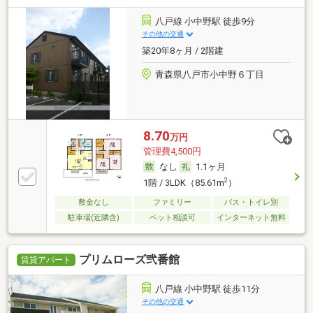
八戸線 小中野駅 徒歩9分
その他の交通
築20年8ヶ月 / 2階建
青森県八戸市小中野６丁目
8.70
万円
管理費4,500円
なし
1.1ヶ月
2
1階 / 3LDK（85.61m
）
敷金なし
ファミリー
バス・トイレ別
駐車場(近隣含)
ペット相談可
インターネット無料
プリムローズ弐番館
賃貸アパート
八戸線 小中野駅 徒歩11分
その他の交通