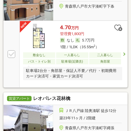
青森県八戸市大字湊町字下条
4.70
万円
管理費1,800円
なし
5.7万円
2
1階 / 1LDK（35.55m
）
敷金なし
一人暮らし
二人暮らし
バス・トイレ別
駐車場(近隣含)
角部屋
駐車場2台分・角部屋・保証人不要／代行 ・初期費用
カード決済可・家賃カード決済可
レオパレス花林檎
賃貸アパート
ＪＲ八戸線 陸奥湊駅 徒歩12分
築23年11ヶ月 / 2階建
青森県八戸市大字湊町字縄張