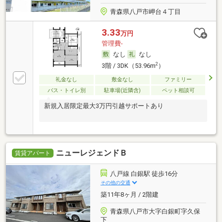
青森県八戸市岬台４丁目
3.33
万円
管理費-
なし
なし
2
3階 / 3DK（53.96m
）
礼金なし
敷金なし
ファミリー
バス・トイレ別
駐車場(近隣含)
ペット相談可
新規入居限定最大3万円引越サポートあり
ニューレジェンドＢ
賃貸アパート
八戸線 白銀駅 徒歩16分
その他の交通
築11年8ヶ月 / 2階建
青森県八戸市大字白銀町字久保
下