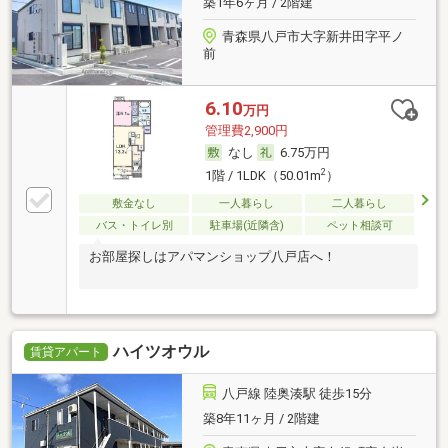
築1年6ヶ月 / 2階建
青森県八戸市大字新井田字平ノ
前
6.10
万円
管理費2,900円
なし
6.75万円
2
1階 / 1LDK（50.01m
）
敷金なし
一人暮らし
二人暮らし
バス・トイレ別
駐車場(近隣含)
ペット相談可
お部屋探しはアパマンショップ八戸店へ！
ハイツオウル
賃貸アパート
八戸線 陸奥湊駅 徒歩15分
築8年11ヶ月 / 2階建