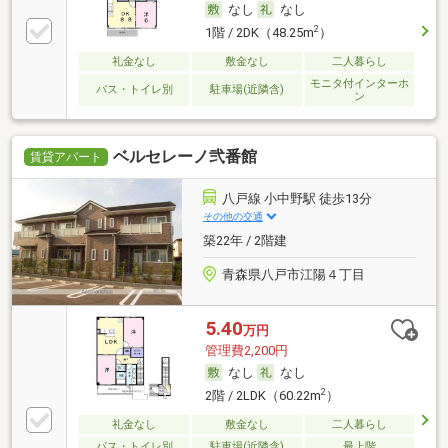
なし
なし
2
1階 / 2DK（48.25m
）
礼金なし
敷金なし
二人暮らし
モニタ付インターホ
バス・トイレ別
駐車場(近隣含)
ン
ベルセレーノ弐番館
賃貸アパート
八戸線 小中野駅 徒歩13分
その他の交通
築22年 / 2階建
青森県八戸市江陽４丁目
5.40
万円
管理費2,200円
なし
なし
2
2階 / 2LDK（60.22m
）
礼金なし
敷金なし
二人暮らし
バス・トイレ別
駐車場(近隣含)
最上階