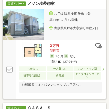
メゾン歩夢想家
賃貸アパート
八戸線 陸奥湊駅 徒歩18分
築31年1ヶ月 / 2階建
青森県八戸市大字湊町字鮫ノ口
3
万円
管理費-
2ヶ月
なし
2
1階 / 1K（27.94m
）
礼金なし
一人暮らし
バス・トイレ別
モニタ付インターホ
駐車場(近隣含)
角部屋
ン
お部屋探しはアパマンショップ八戸店へ！
ＣＡＳＡ Ｓ
賃貸アパート