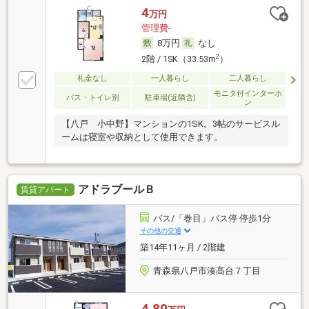
4
万円
管理費-
8万円
なし
2
2階 / 1SK（33.53m
）
礼金なし
一人暮らし
二人暮らし
モニタ付インターホ
バス・トイレ別
駐車場(近隣含)
ン
【八戸 小中野】マンションの1SK。3帖のサービスル
ームは寝室や収納として使用できます。
アドラブールＢ
賃貸アパート
バス/「巻目」バス停 停歩1分
その他の交通
築14年11ヶ月 / 2階建
青森県八戸市湊高台７丁目
4.80