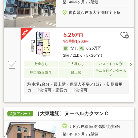
築14年9ヶ月 / 2階建
青森県八戸市大字湊町字下条
5.25
万円
管理費1,800円
なし
6.25万円
2
2階 / 2LDK（57.26m
）
敷金なし
二人暮らし
バス・トイレ別
モニタ付インターホ
駐車場(近隣含)
最上階
ン
駐車場2台分・最上階・保証人不要／代行 ・初期費用
カード決済可・家賃カード決済可
［大東建託］ヌーベルカクマンＣ
賃貸アパート
ＪＲ八戸線 陸奥湊駅 徒歩8分
築14年9ヶ月 / 2階建