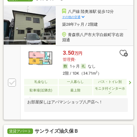
八戸線 陸奥湊駅 徒歩12分
その他の交通
築28年7ヶ月 / 2階建
青森県八戸市大字白銀町字右岩
淵通
3.50
万円
管理費-
1ヶ月
なし
2
2階 / 1DK（34.71m
）
礼金なし
一人暮らし
バス・トイレ別
モニタ付インターホ
駐車場(近隣含)
最上階
ン
お部屋探しはアパマンショップ八戸店へ！
サンライズ油久保Ｂ
賃貸アパート