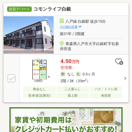
コモンライフ白銀
賃貸アパート
八戸線 白銀駅 徒歩15分
その他の交通
築31年 / 2階建
青森県八戸市大字白銀町字右新
井田道
4.50
万円
管理費-
なし
0.5ヶ月
2
2階 / 2K（35m
）
敷金なし
二人暮らし
バス・トイレ別
駐車場(近隣含)
最上階
角部屋