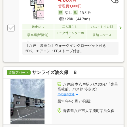
万円
管理費1,800円
なし
4.8万円
2
1階 / 2DK（44.7m
）
敷金なし
二人暮らし
バス・トイレ別
モニタ付インターホ
駐車場(近隣含)
収納スペース
ン
【八戸 湊高台】ウォークインクローゼット付き
2DK。エアコン・FFストーブ付き。
サンライズ油久保 Ｂ
賃貸アパート
八戸線 本八戸駅 バス30分/「光星
高校前」バス停 停歩8分
その他の交通
築25年6ヶ月 / 2階建
青森県八戸市大字湊町字油久保