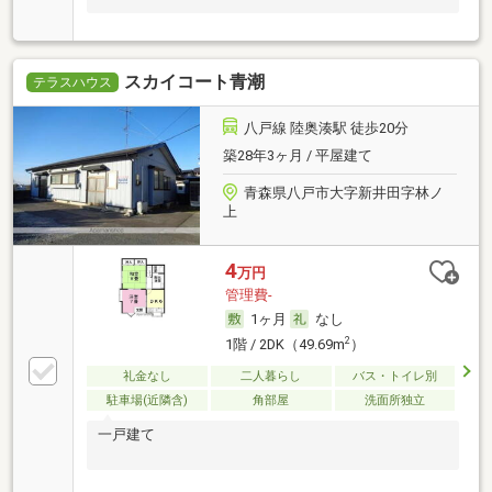
スカイコート青潮
テラスハウス
八戸線 陸奥湊駅 徒歩20分
築28年3ヶ月 / 平屋建て
青森県八戸市大字新井田字林ノ
上
4
万円
管理費-
1ヶ月
なし
2
1階 / 2DK（49.69m
）
礼金なし
二人暮らし
バス・トイレ別
駐車場(近隣含)
角部屋
洗面所独立
一戸建て