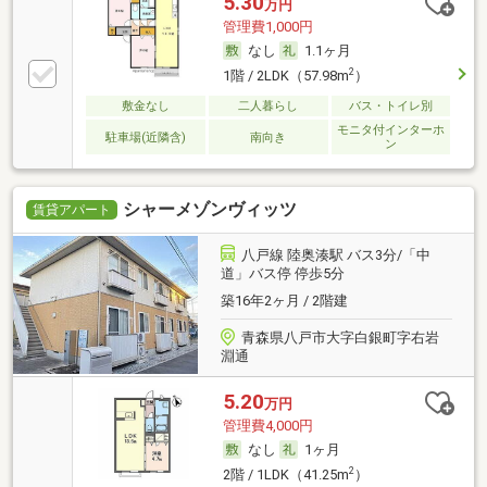
5.30
万円
管理費1,000円
なし
1.1ヶ月
2
1階 / 2LDK（57.98m
）
敷金なし
二人暮らし
バス・トイレ別
モニタ付インターホ
駐車場(近隣含)
南向き
ン
シャーメゾンヴィッツ
賃貸アパート
八戸線 陸奥湊駅 バス3分/「中
道」バス停 停歩5分
築16年2ヶ月 / 2階建
青森県八戸市大字白銀町字右岩
淵通
5.20
万円
管理費4,000円
なし
1ヶ月
2
2階 / 1LDK（41.25m
）