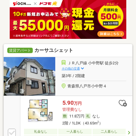
カーサユシェット
賃貸アパート
ＪＲ八戸線 小中野駅 徒歩2分
その他の交通
築3年 / 2階建
青森県八戸市小中野４
5.90
万円
管理費なし
11.8万円
なし
2
2階 / 1LDK（43.65m
）
礼金なし
一人暮らし
二人暮らし