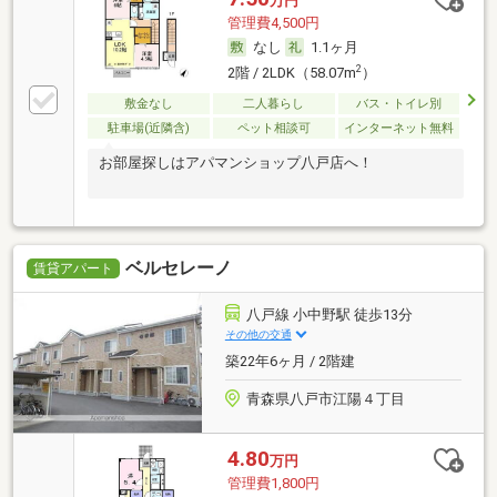
万円
管理費4,500円
なし
1.1ヶ月
2
2階 / 2LDK（58.07m
）
敷金なし
二人暮らし
バス・トイレ別
駐車場(近隣含)
ペット相談可
インターネット無料
お部屋探しはアパマンショップ八戸店へ！
ベルセレーノ
賃貸アパート
八戸線 小中野駅 徒歩13分
その他の交通
築22年6ヶ月 / 2階建
青森県八戸市江陽４丁目
4.80
万円
管理費1,800円