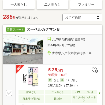
一人暮らし
二人暮らし
ファミリー
286
件
が該当しました。
ヌーベルカクマンＢ
賃貸アパート
八戸線 陸奥湊駅 徒歩8分
築14年9ヶ月 / 2階建
青森県八戸市大字湊町字下条
5.25
万円
管理費1,800円
なし
6.25万円
2
2階 / 2LDK（57.26m
）
敷金なし
二人暮らし
バス・トイレ別
モニタ付インターホ
駐車場(近隣含)
最上階
ン