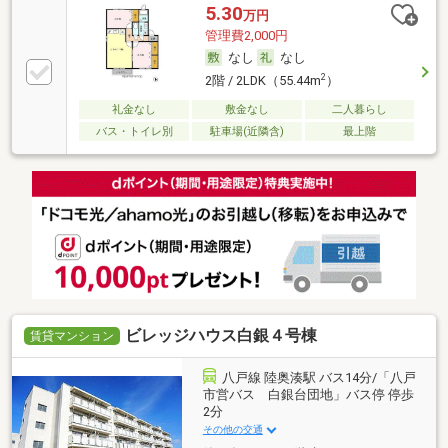
5.30
万円
管理費2,000円
なし
なし
2
2階 / 2LDK（55.44m
）
礼金なし
敷金なし
二人暮らし
バス・トイレ別
駐車場(近隣含)
最上階
ビレッジハウス白銀４号棟
賃貸マンション
八戸線 陸奥湊駅 バス14分/「八戸
市営バス 白銀台団地」バス停 停歩
2分
その他の交通