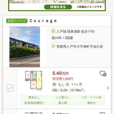
Ｃｏｕｒａｇｅ
賃貸アパート
八戸線 陸奥湊駅 徒歩17分
築24年 / 2階建
青森県八戸市大字湊町字油久保
5.40
万円
管理費1,000円
なし
1.1ヶ月
2
2階 / 2LDK（57.98m
）
敷金なし
二人暮らし
バス・トイレ別
駐車場(近隣含)
最上階
南向き