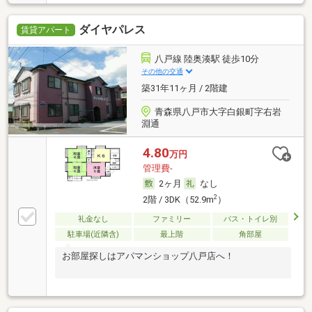
ダイヤパレス
賃貸アパート
八戸線 陸奥湊駅 徒歩10分
その他の交通
築31年11ヶ月 / 2階建
青森県八戸市大字白銀町字右岩
淵通
4.80
万円
管理費-
2ヶ月
なし
2
2階 / 3DK（52.9m
）
礼金なし
ファミリー
バス・トイレ別
駐車場(近隣含)
最上階
角部屋
お部屋探しはアパマンショップ八戸店へ！