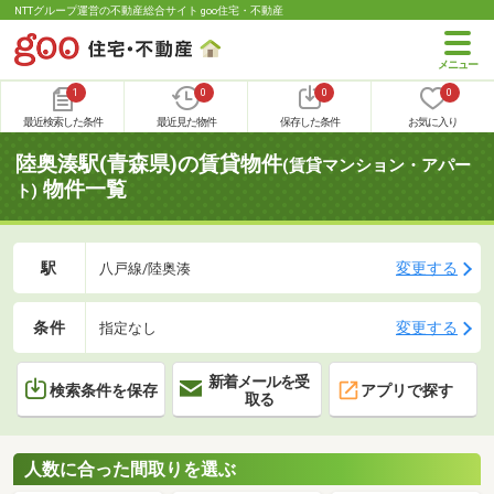
NTTグループ運営の不動産総合サイト goo住宅・不動産
1
0
0
0
最近検索した条件
最近見た物件
保存した条件
お気に入り
陸奥湊駅(青森県)の賃貸物件
(賃貸マンション・アパー
物件一覧
ト)
駅
変更する
八戸線/陸奥湊
条件
変更する
指定なし
新着メールを受
検索条件を保存
アプリで探す
取る
人数に合った間取りを選ぶ