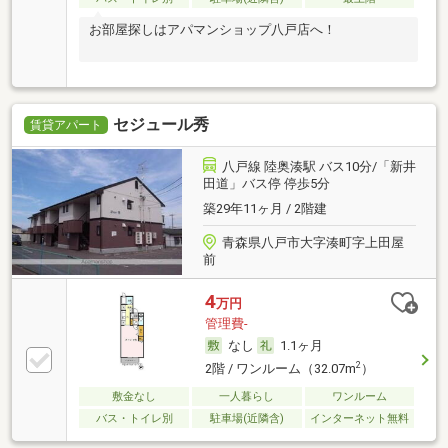
お部屋探しはアパマンショップ八戸店へ！
セジュール秀
賃貸アパート
八戸線 陸奥湊駅 バス10分/「新井
田道」バス停 停歩5分
築29年11ヶ月 / 2階建
青森県八戸市大字湊町字上田屋
前
4
万円
管理費-
なし
1.1ヶ月
2
2階 / ワンルーム（32.07m
）
敷金なし
一人暮らし
ワンルーム
バス・トイレ別
駐車場(近隣含)
インターネット無料