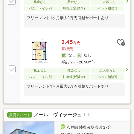
礼金なし
敷金なし
二人暮らし
バス・トイレ別
駐車場(近隣含)
ペット相談可
フリーレント1ヶ月最大3万円引越サポートあり
2.45
万円
管理費-
なし
なし
2
4階 / 2K（28.98m
）
礼金なし
敷金なし
二人暮らし
バス・トイレ別
駐車場(近隣含)
ペット相談可
フリーレント1ヶ月最大3万円引越サポートあり
ノール ヴィラージュＩＩ
賃貸アパート
八戸線 陸奥湊駅 徒歩27分