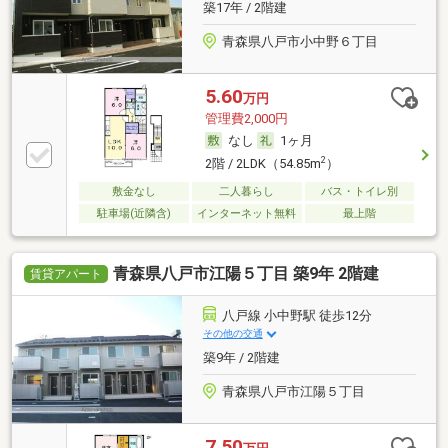
築17年 / 2階建
青森県八戸市小中野６丁目
5.60
万円
管理費2,000円
なし
1ヶ月
2
2階 / 2LDK（54.85m
）
敷金なし
二人暮らし
バス・トイレ別
駐車場(近隣含)
インターネット無料
最上階
青森県八戸市江陽５丁目 築9年 2階建
賃貸アパート
八戸線 小中野駅 徒歩12分
その他の交通
築9年 / 2階建
青森県八戸市江陽５丁目
7.50