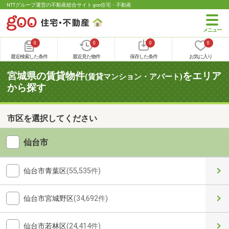
NTTグループ運営の不動産総合サイト goo住宅・不動産
0
0
0
0
最近検索した条件
最近見た物件
保存した条件
お気に入り
宮城県の賃貸物件
をエリア
(賃貸マンション・アパート)
から探す
市区を選択してください
仙台市
仙台市青葉区
(55,535件)
仙台市宮城野区
(34,692件)
仙台市若林区
(24,414件)