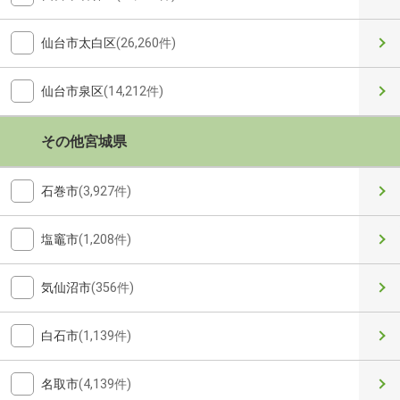
仙台市太白区
(26,260件)
仙台市泉区
(14,212件)
その他宮城県
石巻市
(3,927件)
塩竈市
(1,208件)
気仙沼市
(356件)
白石市
(1,139件)
名取市
(4,139件)