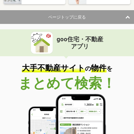
ページトップに戻る
goo住宅・不動産
アプリ
大手不動産サイト
物件
の
を
まとめて検索！