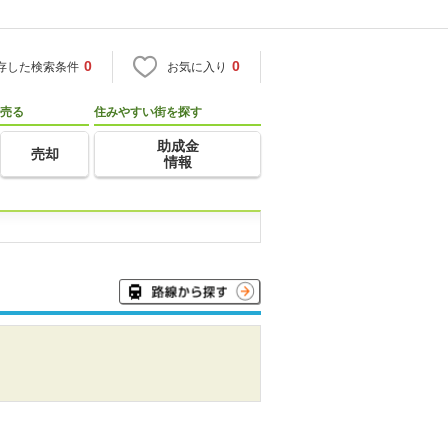
0
0
存した検索条件
お気に入り
売る
住みやすい街を探す
助成金
売却
情報