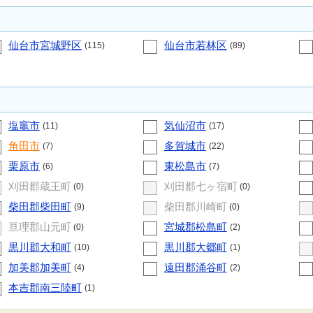
仙台市宮城野区
仙台市若林区
(115)
(89)
塩竈市
気仙沼市
(11)
(17)
角田市
多賀城市
(7)
(22)
栗原市
東松島市
(6)
(7)
刈田郡蔵王町
刈田郡七ヶ宿町
(0)
(0)
柴田郡柴田町
柴田郡川崎町
(9)
(0)
亘理郡山元町
宮城郡松島町
(0)
(2)
黒川郡大和町
黒川郡大郷町
(10)
(1)
加美郡加美町
遠田郡涌谷町
(4)
(2)
本吉郡南三陸町
(1)