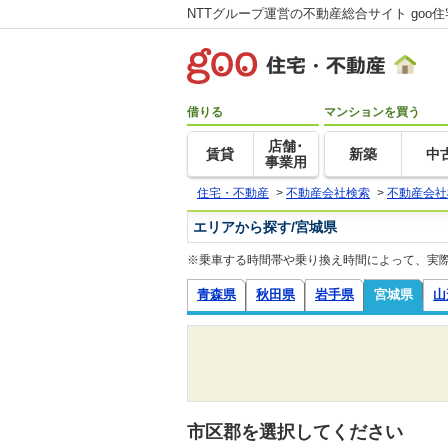
NTTグループ運営の不動産総合サイト goo
借りる
マンションを買う
店舗･
賃貸
新築
中
事業用
住宅・不動産
>
不動産会社検索
>
不動産会社
エリアから探す/宮城県
※乗車する時間帯や乗り換え時間によって、実
青森県
秋田県
岩手県
宮城県
山
市区郡を選択してください