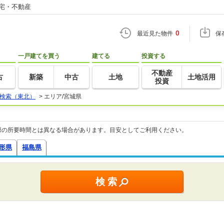
住宅・不動産
0
最近見た物件
保
一戸建てを買う
建てる
投資する
不動産
古
新築
中古
土地
土地活用
投資
検索（東北）
>
エリア/宮城県
際の所要時間とは異なる場合があります。目安としてご利用ください。
形県
福島県