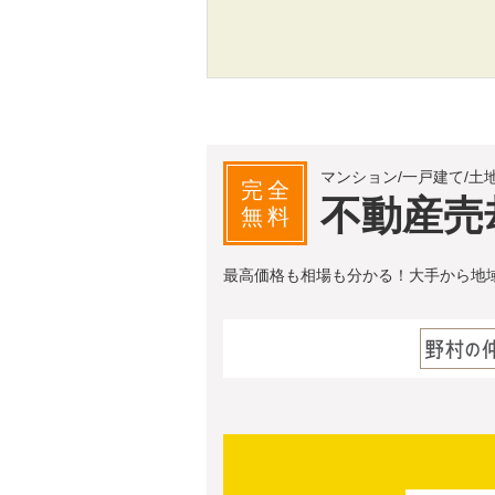
マンション/一戸建て/土
完全
不動産売
無料
最高価格も相場も分かる！大手から地