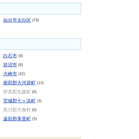
仙台市太白区
(79)
白石市
(9)
岩沼市
(8)
大崎市
(32)
柴田郡大河原町
(13)
伊具郡丸森町
(0)
宮城郡七ヶ浜町
(3)
黒川郡大衡村
(0)
遠田郡美里町
(5)