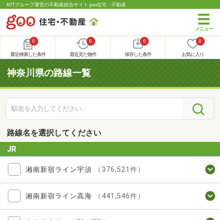
NTTグループ運営の不動産総合サイト goo住宅・不動産
0
0
0
0
最近検索した条件
最近見た物件
保存した条件
お気に入り
神奈川県の路線一覧
路線名を選択してください
JR
湘南新宿ライン宇須
（376,521件）
湘南新宿ライン高海
（441,546件）