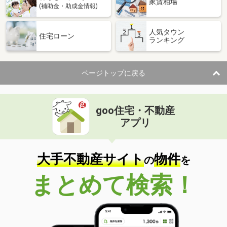
家賃相場
(補助金・助成金情報)
人気タウン
住宅ローン
ランキング
ページトップに戻る
goo住宅・不動産
アプリ
大手不動産サイト
物件
の
を
まとめて検索！