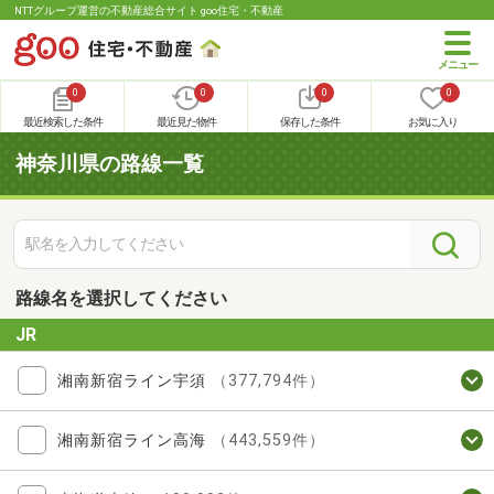
NTTグループ運営の不動産総合サイト goo住宅・不動産
0
0
0
0
最近検索した条件
最近見た物件
保存した条件
お気に入り
神奈川県の路線一覧
路線名を選択してください
JR
湘南新宿ライン宇須
（377,794件）
湘南新宿ライン高海
（443,559件）