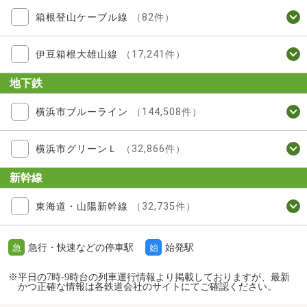
箱根登山ケーブル線
（82件）
伊豆箱根大雄山線
（17,241件）
地下鉄
横浜市ブルーライン
（144,508件）
横浜市グリーンＬ
（32,866件）
新幹線
東海道・山陽新幹線
（32,735件）
急行・快速などの停車駅
始発駅
急
始
※平日の7時-9時台の列車運行情報より掲載しておりますが、最新
かつ正確な情報は各鉄道会社のサイトにてご確認ください。