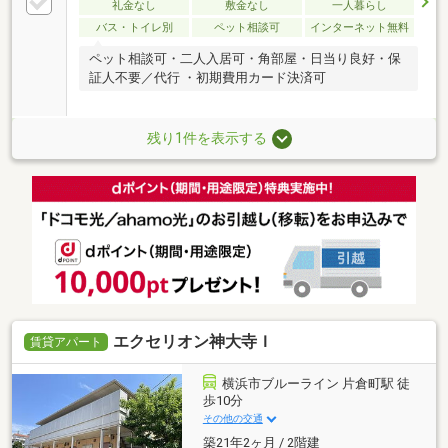
礼金なし
敷金なし
一人暮らし
バス・トイレ別
ペット相談可
インターネット無料
ペット相談可・二人入居可・角部屋・日当り良好・保
証人不要／代行 ・初期費用カード決済可
残り1件を表示する
エクセリオン神大寺Ｉ
賃貸アパート
横浜市ブルーライン 片倉町駅 徒
歩10分
その他の交通
築21年2ヶ月 / 2階建