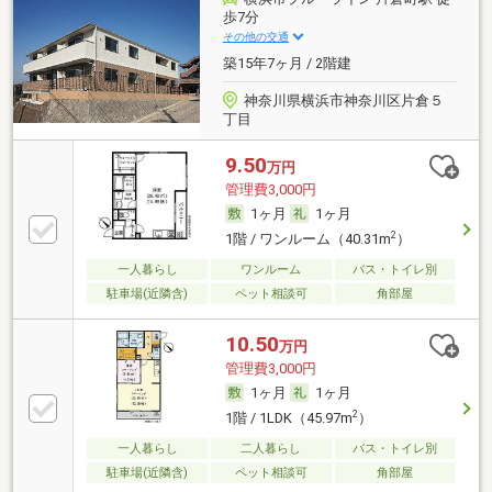
歩7分
その他の交通
築15年7ヶ月 / 2階建
神奈川県横浜市神奈川区片倉５
丁目
9.50
万円
管理費3,000円
1ヶ月
1ヶ月
2
1階 / ワンルーム（40.31m
）
一人暮らし
ワンルーム
バス・トイレ別
駐車場(近隣含)
ペット相談可
角部屋
10.50
万円
管理費3,000円
1ヶ月
1ヶ月
2
1階 / 1LDK（45.97m
）
一人暮らし
二人暮らし
バス・トイレ別
駐車場(近隣含)
ペット相談可
角部屋