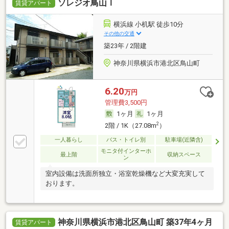
ソレジオ鳥山Ｉ
賃貸アパート
横浜線 小机駅 徒歩10分
その他の交通
築23年 / 2階建
神奈川県横浜市港北区鳥山町
6.20
万円
管理費3,500円
1ヶ月
1ヶ月
2
2階 / 1K（27.08m
）
一人暮らし
バス・トイレ別
駐車場(近隣含)
モニタ付インターホ
最上階
収納スペース
ン
室内設備は洗面所独立・浴室乾燥機など大変充実して
おります。
神奈川県横浜市港北区鳥山町 築37年4ヶ月
賃貸アパート