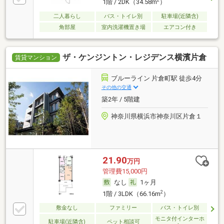
2
1階 / 2DK（34.58m
）
二人暮らし
バス・トイレ別
駐車場(近隣含)
角部屋
室内洗濯機置き場
エアコン付き
ザ・ケンジントン・レジデンス横濱片倉
賃貸マンション
ブルーライン 片倉町駅 徒歩4分
その他の交通
築2年 / 5階建
神奈川県横浜市神奈川区片倉１
21.90
万円
管理費15,000円
なし
1ヶ月
2
1階 / 3LDK（66.16m
）
敷金なし
ファミリー
バス・トイレ別
モニタ付インターホ
駐車場(近隣含)
ペット相談可