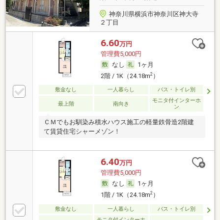
神奈川県横浜市神奈川区神大寺
２丁目
6.60
万円
管理費5,000円
なし
1ヶ月
2
2階 / 1K（24.18m
）
敷金なし
一人暮らし
バス・トイレ別
モニタ付インターホ
最上階
南向き
ン
ＣＭでもお馴染み積水ハウス施工の軽量鉄骨造2階建
て賃貸住宅シャーメゾン！
6.40
万円
管理費5,000円
なし
1ヶ月
2
1階 / 1K（24.18m
）
敷金なし
一人暮らし
バス・トイレ別
モニタ付インターホ