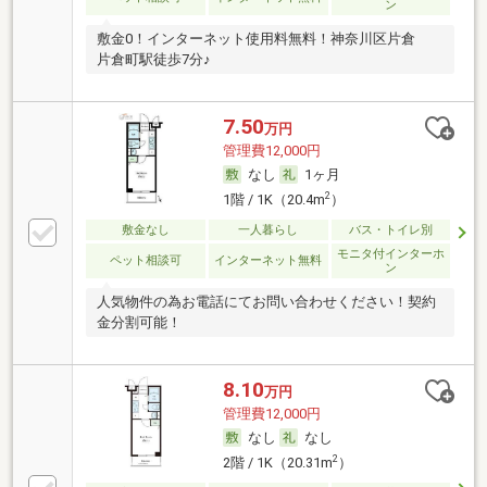
ン
敷金0！インターネット使用料無料！神奈川区片倉
片倉町駅徒歩7分♪
7.50
万円
管理費12,000円
なし
1ヶ月
2
1階 / 1K（20.4m
）
敷金なし
一人暮らし
バス・トイレ別
モニタ付インターホ
ペット相談可
インターネット無料
ン
人気物件の為お電話にてお問い合わせください！契約
金分割可能！
8.10
万円
管理費12,000円
なし
なし
2
2階 / 1K（20.31m
）