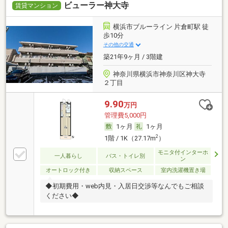
ビューラー神大寺
賃貸マンション
横浜市ブルーライン 片倉町駅 徒
歩10分
その他の交通
築21年9ヶ月 / 3階建
神奈川県横浜市神奈川区神大寺
２丁目
9.90
万円
管理費5,000円
1ヶ月
1ヶ月
2
1階 / 1K（27.17m
）
モニタ付インターホ
一人暮らし
バス・トイレ別
ン
オートロック付き
収納スペース
室内洗濯機置き場
◆初期費用・web内見・入居日交渉等なんでもご相談
ください◆