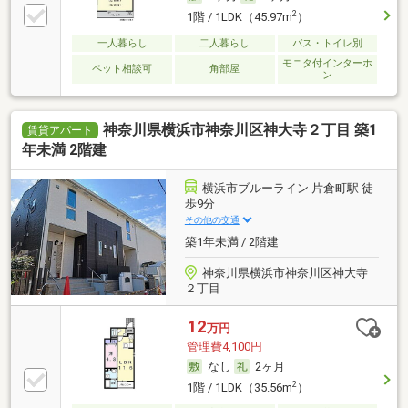
2
1階 / 1LDK（45.97m
）
一人暮らし
二人暮らし
バス・トイレ別
モニタ付インターホ
ペット相談可
角部屋
ン
神奈川県横浜市神奈川区神大寺２丁目 築1
賃貸アパート
年未満 2階建
横浜市ブルーライン 片倉町駅 徒
歩9分
その他の交通
築1年未満 / 2階建
神奈川県横浜市神奈川区神大寺
２丁目
12
万円
管理費4,100円
なし
2ヶ月
2
1階 / 1LDK（35.56m
）