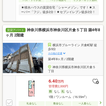
バス・トイレ別
ペット相談可
インターネット無料
★積水ハウスの賃貸住宅「シャーメゾン」です！★ス
ーパー「フジ」徒歩2分！★セブンイレブン徒歩2分！
神奈川県横浜市神奈川区片倉５丁目 築4年8
賃貸アパート
ヶ月 2階建
横浜市ブルーライン 片倉町駅 徒
歩9分
その他の交通
築4年8ヶ月 / 2階建
神奈川県横浜市神奈川区片倉５
丁目
6.40
万円
管理費2,000円
なし
なし
2
1階 / ワンルーム（16.55m
）
礼金なし
敷金なし
一人暮らし