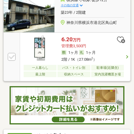
その他の交通
築23年 / 2階建
神奈川県横浜市港北区鳥山町
6.20
万円
管理費3,500円
1ヶ月
1ヶ月
2
2階 / 1K（27.08m
）
一人暮らし
バス・トイレ別
駐車場(近隣含)
最上階
収納スペース
室内洗濯機置き場