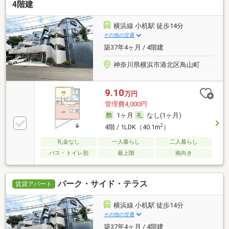
4階建
横浜線 小机駅 徒歩14分
その他の交通
築37年4ヶ月 / 4階建
神奈川県横浜市港北区鳥山町
9.10
万円
管理費4,000円
1ヶ月
なし(1ヶ月)
2
4階 / 1LDK（40.1m
）
礼金なし
一人暮らし
二人暮らし
バス・トイレ別
最上階
南向き
パーク・サイド・テラス
賃貸アパート
横浜線 小机駅 徒歩14分
その他の交通
築37年4ヶ月 / 4階建