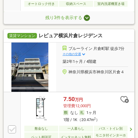
オートロック付き
収納スペース
室内洗濯機置き場
残り3件を表示する
レピュア横浜片倉レジデンス
賃貸マンション
ブルーライン 片倉町駅 徒歩7分
その他の交通
築2年1ヶ月 / 4階建
神奈川県横浜市神奈川区片倉４
7.50
万円
管理費12,000円
なし
1ヶ月
2
1階 / 1K（20.47m
）
敷金なし
一人暮らし
バス・トイレ別
モニタ付インターホ
ペット相談可
インターネット無料