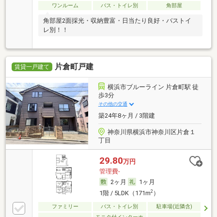
ワンルーム
バス・トイレ別
角部屋
角部屋2面採光・収納豊富・日当たり良好・バストイ
レ別！！
片倉町戸建
賃貸一戸建て
横浜市ブルーライン 片倉町駅 徒
歩3分
その他の交通
築24年8ヶ月 / 3階建
神奈川県横浜市神奈川区片倉１
丁目
29.80
万円
管理費-
2ヶ月
1ヶ月
2
1階 / 5LDK（171m
）
ファミリー
バス・トイレ別
駐車場(近隣含)