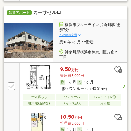
カーサセルロ
賃貸アパート
横浜市ブルーライン 片倉町駅 徒
歩7分
その他の交通
築15年7ヶ月 / 2階建
神奈川県横浜市神奈川区片倉５
丁目
9.50
万円
管理費3,000円
1ヶ月
1ヶ月
2
1階 / ワンルーム（40.31m
）
一人暮らし
ワンルーム
バス・トイレ別
駐車場(近隣含)
ペット相談可
角部屋
10.50
万円
管理費3,000円
1ヶ月
1ヶ月