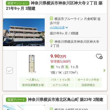
神奈川県横浜市神奈川区神大寺２丁目 築
賃貸マンション
21年9ヶ月 3階建
横浜市ブルーライン 片倉町駅 徒
歩11分
その他の交通
築21年9ヶ月 / 3階建
神奈川県横浜市神奈川区神大寺
２丁目
9.90
万円
管理費5,000円
1ヶ月
1ヶ月
2
1階 / 1K（27.17m
）
一人暮らし
バス・トイレ別
オートロック付き
室内洗濯機置き場
エアコン付き
洗面所独立
神奈川県横浜市港北区鳥山町 築23年 2階建
賃貸アパート
横浜線 小机駅 徒歩12分