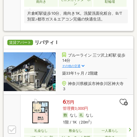
南向き
駐輪場
ン
片倉町駅徒歩10分、南向き1K。洗髪洗面化粧台、B/T
別室♪都市ガス＆エアコン完備の快適生活。
リバティＩ
賃貸アパート
ブルーライン 三ツ沢上町駅 徒歩
14分
その他の交通
築33年1ヶ月 / 2階建
神奈川県横浜市神奈川区神大寺
３
6
万円
管理費3,000円
なし
なし
2
1階 / 1K（20m
）
礼金なし
敷金なし
一人暮らし