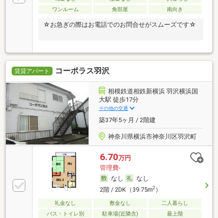
ワンルーム
角部屋
南向き
☆お急ぎの際はお電話でのお問合せがスムーズです☆
コーポラス羽沢
賃貸アパート
相模鉄道相鉄新横浜 羽沢横浜国
大駅 徒歩17分
その他の交通
築37年5ヶ月 / 2階建
神奈川県横浜市神奈川区羽沢町
6.70
万円
管理費-
なし
なし
2
2階 / 2DK（39.75m
）
礼金なし
敷金なし
二人暮らし
バス・トイレ別
駐車場(近隣含)
最上階