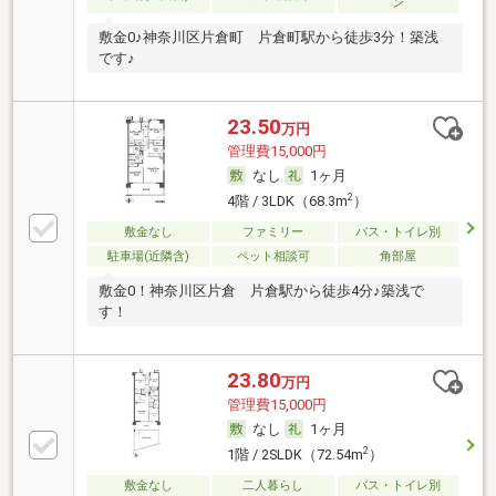
ン
敷金0♪神奈川区片倉町 片倉町駅から徒歩3分！築浅
です♪
23.50
万円
管理費15,000円
なし
1ヶ月
2
4階 / 3LDK（68.3m
）
敷金なし
ファミリー
バス・トイレ別
駐車場(近隣含)
ペット相談可
角部屋
敷金0！神奈川区片倉 片倉駅から徒歩4分♪築浅で
す！
23.80
万円
管理費15,000円
なし
1ヶ月
2
1階 / 2SLDK（72.54m
）
敷金なし
二人暮らし
バス・トイレ別