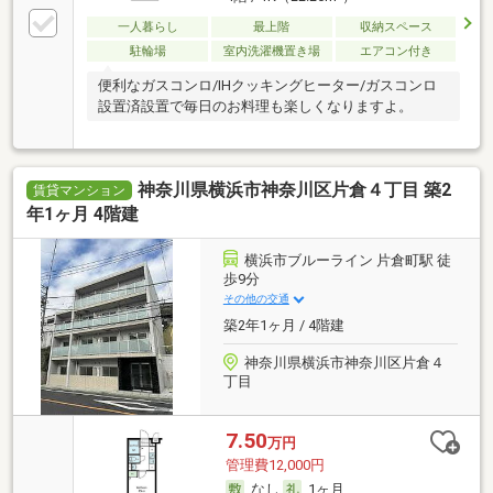
一人暮らし
最上階
収納スペース
駐輪場
室内洗濯機置き場
エアコン付き
便利なガスコンロ/IHクッキングヒーター/ガスコンロ
設置済設置で毎日のお料理も楽しくなりますよ。
神奈川県横浜市神奈川区片倉４丁目 築2
賃貸マンション
年1ヶ月 4階建
横浜市ブルーライン 片倉町駅 徒
歩9分
その他の交通
築2年1ヶ月 / 4階建
神奈川県横浜市神奈川区片倉４
丁目
7.50
万円
管理費12,000円
なし
1ヶ月