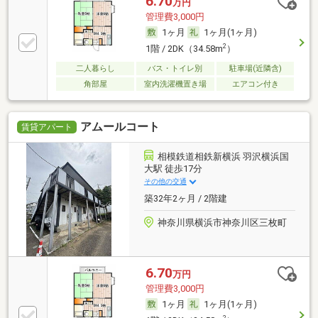
6.70
万円
管理費3,000円
1ヶ月
1ヶ月(1ヶ月)
2
1階 / 2DK（34.58m
）
二人暮らし
バス・トイレ別
駐車場(近隣含)
角部屋
室内洗濯機置き場
エアコン付き
アムールコート
賃貸アパート
相模鉄道相鉄新横浜 羽沢横浜国
大駅 徒歩17分
その他の交通
築32年2ヶ月 / 2階建
神奈川県横浜市神奈川区三枚町
6.70
万円
管理費3,000円
1ヶ月
1ヶ月(1ヶ月)