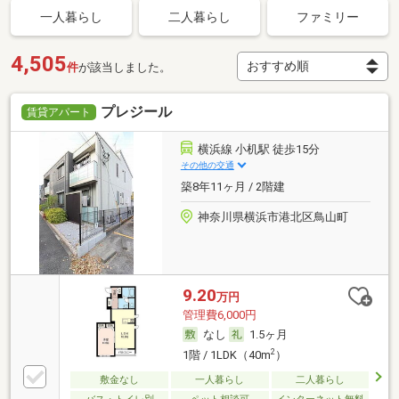
一人暮らし
二人暮らし
ファミリー
4,505
件
が該当しました。
プレジール
賃貸アパート
横浜線 小机駅 徒歩15分
その他の交通
築8年11ヶ月 / 2階建
神奈川県横浜市港北区鳥山町
9.20
万円
管理費6,000円
なし
1.5ヶ月
2
1階 / 1LDK（40m
）
敷金なし
一人暮らし
二人暮らし