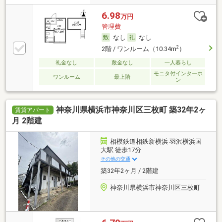
6.98
万円
管理費-
なし
なし
2
2階 / ワンルーム（10.34m
）
礼金なし
敷金なし
一人暮らし
モニタ付インターホ
ワンルーム
最上階
ン
神奈川県横浜市神奈川区三枚町 築32年2ヶ
賃貸アパート
月 2階建
相模鉄道相鉄新横浜 羽沢横浜国
大駅 徒歩17分
その他の交通
築32年2ヶ月 / 2階建
神奈川県横浜市神奈川区三枚町