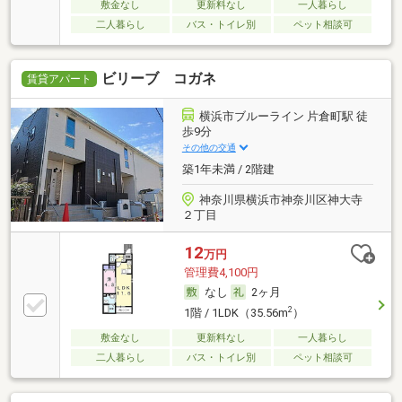
敷金なし
更新料なし
一人暮らし
二人暮らし
バス・トイレ別
ペット相談可
ビリーブ コガネ
賃貸アパート
横浜市ブルーライン 片倉町駅 徒
歩9分
その他の交通
築1年未満 / 2階建
神奈川県横浜市神奈川区神大寺
２丁目
12
万円
管理費4,100円
なし
2ヶ月
2
1階 / 1LDK（35.56m
）
敷金なし
更新料なし
一人暮らし
二人暮らし
バス・トイレ別
ペット相談可