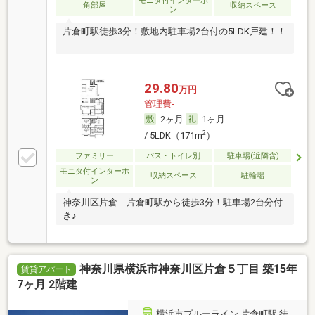
モニタ付インターホ
角部屋
収納スペース
ン
片倉町駅徒歩3分！敷地内駐車場2台付の5LDK戸建！！
29.80
万円
管理費-
2ヶ月
1ヶ月
2
/ 5LDK（171m
）
ファミリー
バス・トイレ別
駐車場(近隣含)
モニタ付インターホ
収納スペース
駐輪場
ン
神奈川区片倉 片倉町駅から徒歩3分！駐車場2台分付
き♪
神奈川県横浜市神奈川区片倉５丁目 築15年
賃貸アパート
7ヶ月 2階建
横浜市ブルーライン 片倉町駅 徒