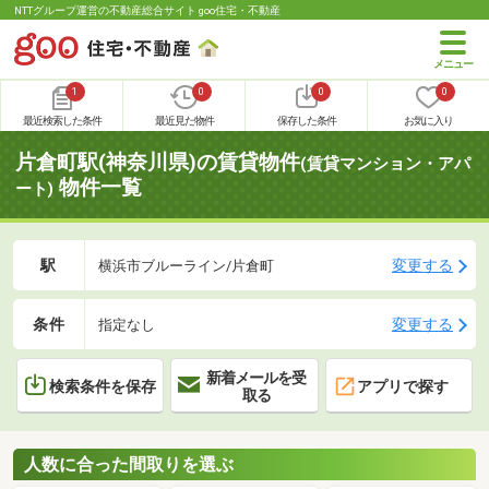
NTTグループ運営の不動産総合サイト goo住宅・不動産
1
0
0
0
最近検索した条件
最近見た物件
保存した条件
お気に入り
片倉町駅(神奈川県)の賃貸物件
(賃貸マンション・アパ
物件一覧
ート)
駅
変更する
横浜市ブルーライン/片倉町
条件
変更する
指定なし
新着メールを受
検索条件を保存
アプリで探す
取る
人数に合った間取りを選ぶ