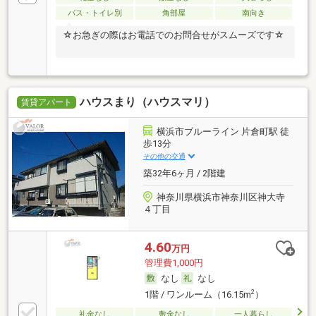
バス・トイレ別
角部屋
南向き
☆お急ぎの際はお電話でのお問合せがスムーズです☆
ハウスまり（ハウスマリ）
賃貸アパート
横浜市ブルーライン 片倉町駅 徒
歩13分
その他の交通
築32年6ヶ月 / 2階建
神奈川県横浜市神奈川区神大寺
４丁目
4.60
万円
管理費1,000円
なし
なし
2
1階 / ワンルーム（16.15m
）
礼金なし
敷金なし
一人暮らし