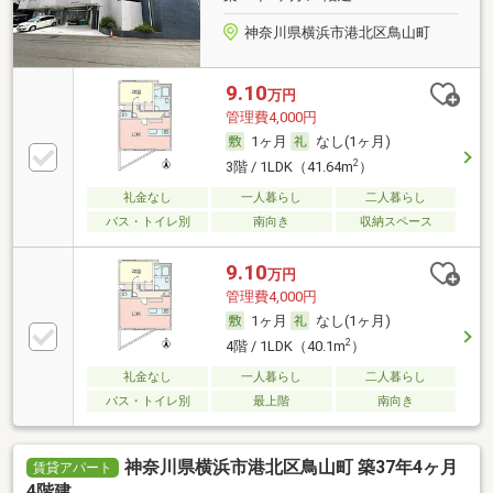
神奈川県横浜市港北区鳥山町
9.10
万円
管理費4,000円
1ヶ月
なし(1ヶ月)
2
3階 / 1LDK（41.64m
）
礼金なし
一人暮らし
二人暮らし
バス・トイレ別
南向き
収納スペース
9.10
万円
管理費4,000円
1ヶ月
なし(1ヶ月)
2
4階 / 1LDK（40.1m
）
礼金なし
一人暮らし
二人暮らし
バス・トイレ別
最上階
南向き
神奈川県横浜市港北区鳥山町 築37年4ヶ月
賃貸アパート
4階建