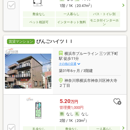
2
1階 / 1K（20.47m
）
敷金なし
一人暮らし
バス・トイレ別
モニタ付インターホ
ペット相談可
インターネット無料
ン
びんごハイツＩＩ
賃貸マンション
横浜市ブルーライン 三ツ沢下町
駅 徒歩11分
その他の交通
築31年6ヶ月 / 3階建
神奈川県横浜市神奈川区神大寺
２丁目
5.20
万円
管理費1,000円
なし
なし
2
2階 / 1K（20m
）
礼金なし
敷金なし
一人暮らし