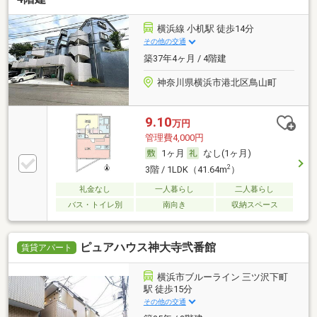
横浜線 小机駅 徒歩14分
その他の交通
築37年4ヶ月 / 4階建
神奈川県横浜市港北区鳥山町
9.10
万円
管理費4,000円
1ヶ月
なし(1ヶ月)
2
3階 / 1LDK（41.64m
）
礼金なし
一人暮らし
二人暮らし
バス・トイレ別
南向き
収納スペース
ピュアハウス神大寺弐番館
賃貸アパート
横浜市ブルーライン 三ツ沢下町
駅 徒歩15分
その他の交通