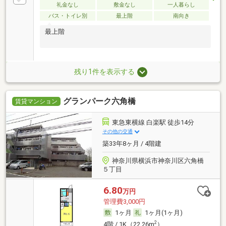
礼金なし
敷金なし
一人暮らし
バス・トイレ別
最上階
南向き
最上階
残り1件を表示する
グランパーク六角橋
賃貸マンション
東急東横線 白楽駅 徒歩14分
その他の交通
築33年8ヶ月 / 4階建
神奈川県横浜市神奈川区六角橋
５丁目
6.80
万円
管理費3,000円
1ヶ月
1ヶ月(1ヶ月)
2
4階 / 1K（22.26m
）