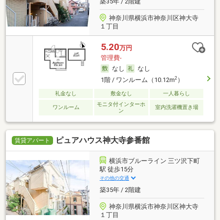
築35年 / 2階建
神奈川県横浜市神奈川区神大寺
１丁目
5.20
万円
管理費-
なし
なし
2
1階 / ワンルーム（10.12m
）
礼金なし
敷金なし
一人暮らし
モニタ付インターホ
ワンルーム
室内洗濯機置き場
ン
ピュアハウス神大寺参番館
賃貸アパート
横浜市ブルーライン 三ツ沢下町
駅 徒歩15分
その他の交通
築35年 / 2階建
神奈川県横浜市神奈川区神大寺
１丁目