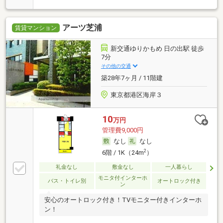
アーツ芝浦
賃貸マンション
新交通ゆりかもめ 日の出駅 徒歩
7分
その他の交通
築28年7ヶ月 / 11階建
東京都港区海岸３
10
万円
管理費9,000円
なし
なし
2
6階 / 1K（24m
）
礼金なし
敷金なし
一人暮らし
モニタ付インターホ
バス・トイレ別
オートロック付き
ン
安心のオートロック付き！TVモニター付きインターホ
ン！