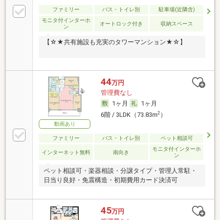
ファミリー
バス・トイレ別
駐車場(近隣含)
モニタ付インターホ
オートロック付き
収納スペース
ン
【☆★共有施設も充実のタワーマンション★☆】
44
万円
管理費なし
1ヶ月
1ヶ月
2
6階 / 3LDK（73.83m
）
動画あり
ファミリー
バス・トイレ別
ペット相談可
モニタ付インターホ
インターネット無料
南向き
ン
ペット相談可・楽器相談・分譲タイプ・管理人常駐・
日当り良好・免震構造・初期費用カード決済可
45
万円