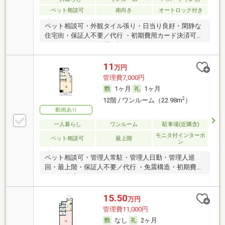
ペット相談可
南向き
オートロック付き
ペット相談可・外観タイル張り・日当り良好・閑静な
住宅街・保証人不要／代行 ・初期費用カード決済可・
ドコモのあんしん賃貸保証
11
万円
管理費7,000円
1ヶ月
1ヶ月
2
12階 / ワンルーム（22.98m
）
動画あり
一人暮らし
ワンルーム
駐車場(近隣含)
モニタ付インターホ
ペット相談可
最上階
ン
ペット相談可・管理人常駐・管理人日勤・管理人巡
回・最上階・保証人不要／代行 ・免震構造・初期費用
カード決済可
15.50
万円
管理費11,000円
なし
2ヶ月