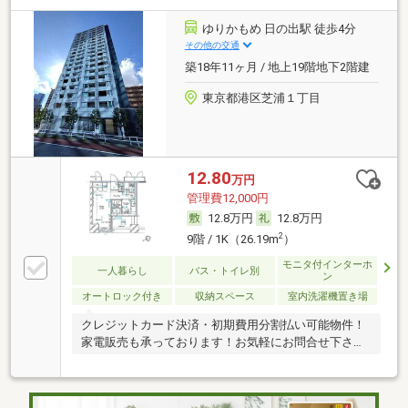
ゆりかもめ 日の出駅 徒歩4分
その他の交通
築18年11ヶ月 / 地上19階地下2階建
東京都港区芝浦１丁目
12.80
万円
管理費12,000円
12.8万円
12.8万円
2
9階 / 1K（26.19m
）
モニタ付インターホ
一人暮らし
バス・トイレ別
ン
オートロック付き
収納スペース
室内洗濯機置き場
クレジットカード決済・初期費用分割払い可能物件！
家電販売も承っております！お気軽にお問合せ下さ
い！