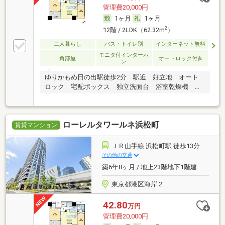
管理費20,000円
1ヶ月
1ヶ月
2
12階 / 2LDK（62.32m
）
二人暮らし
バス・トイレ別
インターネット無料
モニタ付インターホ
角部屋
オートロック付き
ン
ゆりかもめ日の出駅徒歩2分 駅近 好立地 オート
ロック 宅配ボックス 独立洗面台 浴室乾燥機 追
焚き
ローレルタワールネ浜松町
賃貸マンション
ＪＲ山手線 浜松町駅 徒歩13分
その他の交通
築6年8ヶ月 / 地上23階地下1階建
東京都港区海岸２
42.80
万円
管理費20,000円