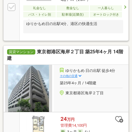
礼金なし
敷金なし
一人暮らし
バス・トイレ別
駐車場(近隣含)
オートロック付き
ゆりかもめ日の出駅4分、港区の快適生活
東京都港区海岸２丁目 築25年4ヶ月 14階
賃貸マンション
建
ゆりかもめ 日の出駅 徒歩4分
その他の交通
築25年4ヶ月 / 14階建
東京都港区海岸２丁目
24
万円
管理費14,100円
3ヶ月
なし