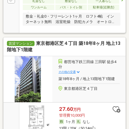
礼金なし
敷金なし
一人暮らし
ワンルーム
バス・トイレ別
駐車場(近隣含)
敷金・礼金0・フリーレント1ヶ月 ロフト4帖 イン
ターネット無料 浴室乾燥 防犯カメラ オートロッ
ク
東京都港区芝４丁目 築18年8ヶ月 地上13
賃貸マンション
階地下1階建
都営地下鉄三田線 三田駅 徒歩4
分
その他の交通
築18年8ヶ月 / 地上13階地下1階建
東京都港区芝４丁目
27.60
万円
管理費10,000円
1ヶ月
なし
2
13階 / 2DK（50.24m
）