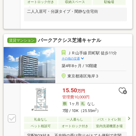
オートロック付き
収納スペース
駐輪場
二人入居可・分譲タイプ・閑静な住宅街
パークアクシス芝浦キャナル
賃貸マンション
ＪＲ山手線 田町駅 徒歩11分
その他の交通
築4年8ヶ月 / 10階建
東京都港区海岸３
15.50
万円
管理費10,000円
1ヶ月
なし
2
7階 / 1DK（25.55m
）
礼金なし
一人暮らし
バス・トイレ別
ペット相談可
オートロック付き
室内洗濯機置き場
宅配BOX付き。不在時の受け取りがとても便利で玄関