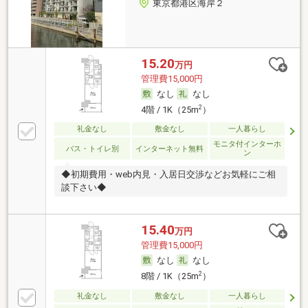
東京都港区海岸２
15.20
万円
管理費15,000円
なし
なし
2
4階 / 1K（25m
）
礼金なし
敷金なし
一人暮らし
モニタ付インターホ
バス・トイレ別
インターネット無料
ン
◆初期費用・web内見・入居日交渉などお気軽にご相
談下さい◆
15.40
万円
管理費15,000円
なし
なし
2
8階 / 1K（25m
）
礼金なし
敷金なし
一人暮らし