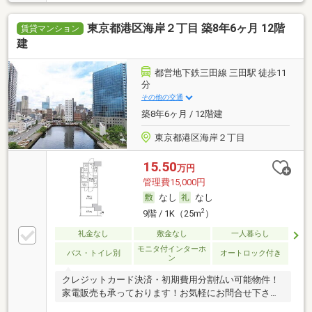
東京都港区海岸２丁目 築8年6ヶ月 12階
賃貸マンション
建
都営地下鉄三田線 三田駅 徒歩11
分
その他の交通
築8年6ヶ月 / 12階建
東京都港区海岸２丁目
15.50
万円
管理費15,000円
なし
なし
2
9階 / 1K（25m
）
礼金なし
敷金なし
一人暮らし
モニタ付インターホ
バス・トイレ別
オートロック付き
ン
クレジットカード決済・初期費用分割払い可能物件！
家電販売も承っております！お気軽にお問合せ下さ
い！