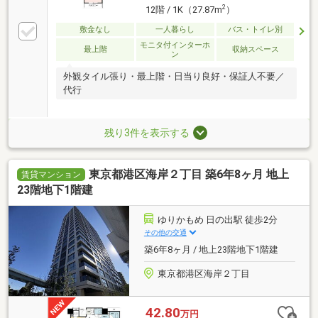
2
12階 / 1K（27.87m
）
敷金なし
一人暮らし
バス・トイレ別
モニタ付インターホ
最上階
収納スペース
ン
外観タイル張り・最上階・日当り良好・保証人不要／
代行
残り3件を表示する
東京都港区海岸２丁目 築6年8ヶ月 地上
賃貸マンション
23階地下1階建
ゆりかもめ 日の出駅 徒歩2分
その他の交通
築6年8ヶ月 / 地上23階地下1階建
東京都港区海岸２丁目
42.80
万円