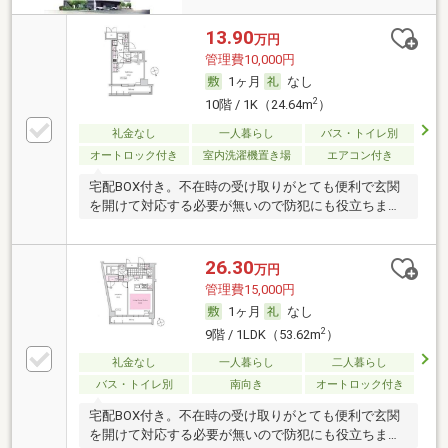
13.90
万円
管理費10,000円
1ヶ月
なし
2
10階 / 1K（24.64m
）
礼金なし
一人暮らし
バス・トイレ別
オートロック付き
室内洗濯機置き場
エアコン付き
宅配BOX付き。不在時の受け取りがとても便利で玄関
を開けて対応する必要が無いので防犯にも役立ちま
す。
26.30
万円
管理費15,000円
1ヶ月
なし
2
9階 / 1LDK（53.62m
）
礼金なし
一人暮らし
二人暮らし
バス・トイレ別
南向き
オートロック付き
宅配BOX付き。不在時の受け取りがとても便利で玄関
を開けて対応する必要が無いので防犯にも役立ちま