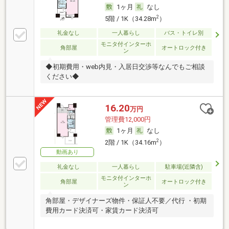
1ヶ月
なし
2
5階 / 1K（34.28m
）
礼金なし
一人暮らし
バス・トイレ別
モニタ付インターホ
角部屋
オートロック付き
ン
◆初期費用・web内見・入居日交渉等なんでもご相談
ください◆
16.20
万円
管理費12,000円
1ヶ月
なし
2
2階 / 1K（34.16m
）
動画あり
礼金なし
一人暮らし
駐車場(近隣含)
モニタ付インターホ
角部屋
オートロック付き
ン
角部屋・デザイナーズ物件・保証人不要／代行 ・初期
費用カード決済可・家賃カード決済可