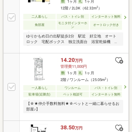
1ヶ月
1ヶ月
2
12階 / 2LDK（62.32m
）
二人暮らし
バス・トイレ別
インターネット無料
モニタ付インターホ
角部屋
オートロック付き
ン
ゆりかもめ日の出駅徒歩2分 駅近 好立地 オート
ロック 宅配ボックス 独立洗面台 浴室乾燥機 追
焚き
14.20
万円
管理費11,000円
1ヶ月
1ヶ月
2
2階 / ワンルーム（25.05m
）
一人暮らし
ワンルーム
バス・トイレ別
駐車場(近隣含)
ペット相談可
インターネット無料
【☆★仲介手数料無料★☆ペットと一緒に暮らせるお
部屋♪】
38.50
万円