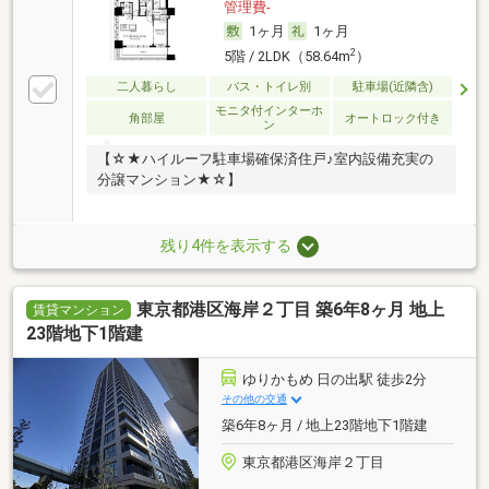
管理費-
1ヶ月
1ヶ月
2
5階 / 2LDK（58.64m
）
二人暮らし
バス・トイレ別
駐車場(近隣含)
モニタ付インターホ
角部屋
オートロック付き
ン
【☆★ハイルーフ駐車場確保済住戸♪室内設備充実の
分譲マンション★☆】
残り4件を表示する
東京都港区海岸２丁目 築6年8ヶ月 地上
賃貸マンション
23階地下1階建
ゆりかもめ 日の出駅 徒歩2分
その他の交通
築6年8ヶ月 / 地上23階地下1階建
東京都港区海岸２丁目