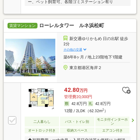
ー、ペット飼育可、各階ゴミステーション有り
ローレルタワー ルネ浜松町
賃貸マンション
新交通ゆりかもめ 日の出駅 徒歩
2分
その他の交通
築6年8ヶ月 / 地上23階地下1階建
東京都港区海岸２
42.80
万円
管理費20,000円
42.8万円
42.8万円
2
12階 / 2LDK（62.32m
）
モニタ付インターホ
二人暮らし
バス・トイレ別
ン
オートロック付き
収納スペース
エアコン付き