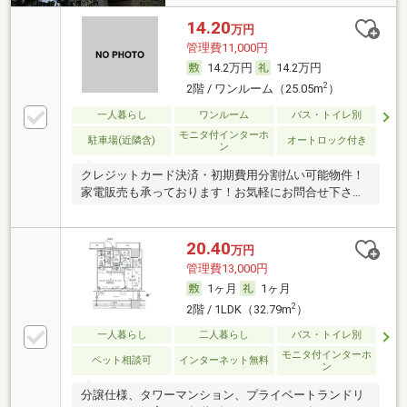
14.20
万円
管理費11,000円
14.2万円
14.2万円
2
2階 / ワンルーム（25.05m
）
一人暮らし
ワンルーム
バス・トイレ別
モニタ付インターホ
駐車場(近隣含)
オートロック付き
ン
クレジットカード決済・初期費用分割払い可能物件！
家電販売も承っております！お気軽にお問合せ下さ
い！
20.40
万円
管理費13,000円
1ヶ月
1ヶ月
2
2階 / 1LDK（32.79m
）
一人暮らし
二人暮らし
バス・トイレ別
モニタ付インターホ
ペット相談可
インターネット無料
ン
分譲仕様、タワーマンション、プライベートランドリ