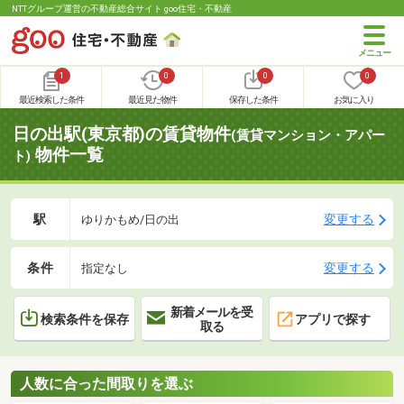
NTTグループ運営の不動産総合サイト goo住宅・不動産
1
0
0
0
最近検索した条件
最近見た物件
保存した条件
お気に入り
日の出駅(東京都)の賃貸物件
(賃貸マンション・アパー
物件一覧
ト)
駅
変更する
ゆりかもめ/日の出
条件
変更する
指定なし
新着メールを受
検索条件を保存
アプリで探す
取る
人数に合った間取りを選ぶ