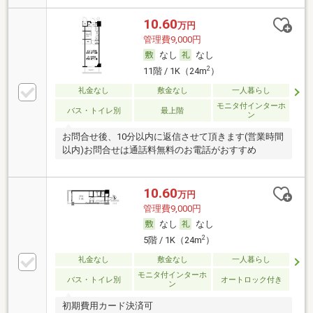
10.60
万円
管理費9,000円
なし
なし
2
11階 / 1K（24m
）
礼金なし
敷金なし
一人暮らし
モニタ付インターホ
バス・トイレ別
最上階
ン
お問合せ後、10分以内に返信させて頂きます(営業時間
以内)お問合せは通話料無料のお電話がおすすめ
10.60
万円
管理費9,000円
なし
なし
2
5階 / 1K（24m
）
礼金なし
敷金なし
一人暮らし
モニタ付インターホ
バス・トイレ別
オートロック付き
ン
初期費用カード決済可