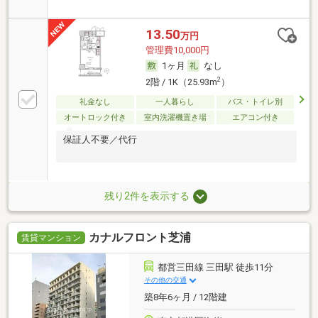
す。
13.50
万円
管理費10,000円
1ヶ月
なし
2
2階 / 1K（25.93m
）
礼金なし
一人暮らし
バス・トイレ別
オートロック付き
室内洗濯機置き場
エアコン付き
保証人不要／代行
残り2件を表示する
カナルフロント芝浦
賃貸マンション
都営三田線 三田駅 徒歩11分
その他の交通
築8年6ヶ月 / 12階建