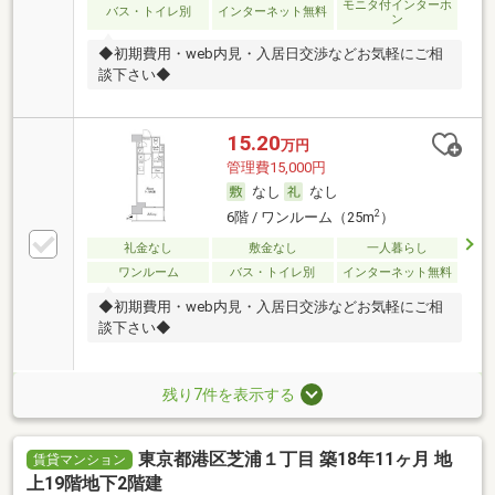
モニタ付インターホ
バス・トイレ別
インターネット無料
ン
◆初期費用・web内見・入居日交渉などお気軽にご相
談下さい◆
15.20
万円
管理費15,000円
なし
なし
2
6階 / ワンルーム（25m
）
礼金なし
敷金なし
一人暮らし
ワンルーム
バス・トイレ別
インターネット無料
◆初期費用・web内見・入居日交渉などお気軽にご相
談下さい◆
残り7件を表示する
東京都港区芝浦１丁目 築18年11ヶ月 地
賃貸マンション
上19階地下2階建