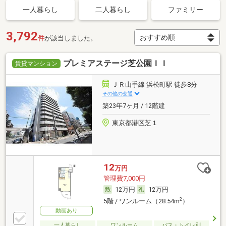
一人暮らし
二人暮らし
ファミリー
3,792
件
が該当しました。
プレミアステージ芝公園ＩＩ
賃貸マンション
ＪＲ山手線 浜松町駅 徒歩8分
その他の交通
築23年7ヶ月 / 12階建
東京都港区芝１
12
万円
管理費7,000円
12万円
12万円
2
5階 / ワンルーム（28.54m
）
動画あり
一人暮らし
ワンルーム
バス・トイレ別