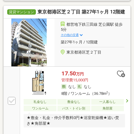
東京都港区芝２丁目 築27年1ヶ月 12階建
賃貸マンション
都営地下鉄三田線 芝公園駅 徒歩
5分
その他の交通
築27年1ヶ月 / 12階建
東京都港区芝２丁目
17.50
万円
管理費15,000円
なし
なし
2
8階 / ワンルーム（36.78m
）
礼金なし
敷金なし
一人暮らし
ワンルーム
バス・トイレ別
角部屋
★敷金・礼金・仲介手数料0円★浴室乾燥機★追い焚
き★角部屋★