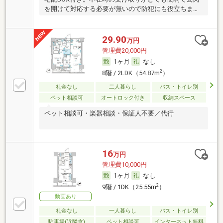
を開けて対応する必要が無いので防犯にも役立ちま
す。
29.90
万円
管理費20,000円
1ヶ月
なし
2
8階 / 2LDK（54.87m
）
礼金なし
二人暮らし
バス・トイレ別
ペット相談可
オートロック付き
収納スペース
ペット相談可・楽器相談・保証人不要／代行
16
万円
管理費10,000円
1ヶ月
なし
2
9階 / 1DK（25.55m
）
動画あり
礼金なし
一人暮らし
バス・トイレ別
駐車場(近隣含)
ペット相談可
インターネット無料