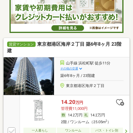
東京都港区海岸２丁目 築6年8ヶ月 23階
賃貸マンション
建
山手線 浜松町駅 徒歩11分
その他の交通
築6年8ヶ月 / 23階建
東京都港区海岸２丁目
14.20
万円
管理費11,000円
14.2万円
14.2万円
2
2階 / ワンルーム（25.05m
）
一人暮らし
ワンルーム
バス・トイレ別