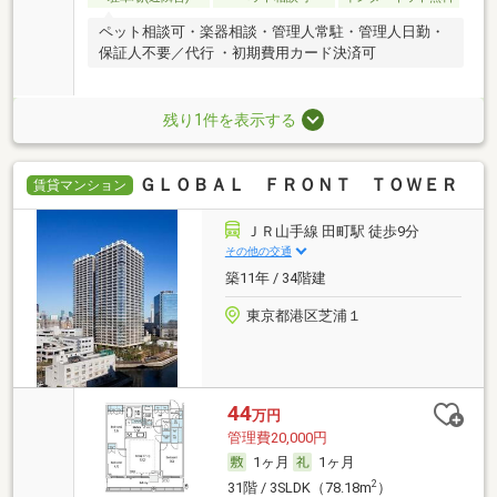
ペット相談可・楽器相談・管理人常駐・管理人日勤・
保証人不要／代行 ・初期費用カード決済可
残り1件を表示する
ＧＬＯＢＡＬ ＦＲＯＮＴ ＴＯＷＥＲ
賃貸マンション
ＪＲ山手線 田町駅 徒歩9分
その他の交通
築11年 / 34階建
東京都港区芝浦１
44
万円
管理費20,000円
1ヶ月
1ヶ月
2
31階 / 3SLDK（78.18m
）