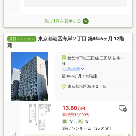
残り1件を表示する
東京都港区海岸２丁目 築8年6ヶ月 12階
賃貸マンション
建
都営地下鉄三田線 三田駅 徒歩11
分
その他の交通
築8年6ヶ月 / 12階建
東京都港区海岸２丁目
13.60
万円
管理費15,000円
なし
なし
2
3階 / ワンルーム（25.01m
）