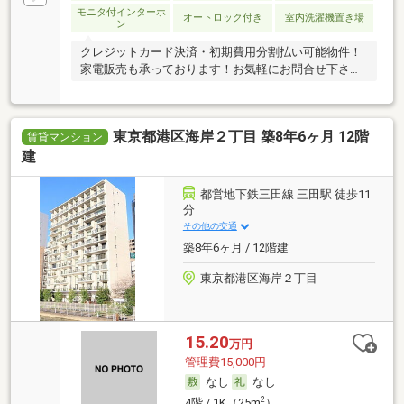
モニタ付インターホ
オートロック付き
室内洗濯機置き場
ン
クレジットカード決済・初期費用分割払い可能物件！
家電販売も承っております！お気軽にお問合せ下さ
い！
東京都港区海岸２丁目 築8年6ヶ月 12階
賃貸マンション
建
都営地下鉄三田線 三田駅 徒歩11
分
その他の交通
築8年6ヶ月 / 12階建
東京都港区海岸２丁目
15.20
万円
管理費15,000円
なし
なし
2
4階 / 1K（25m
）