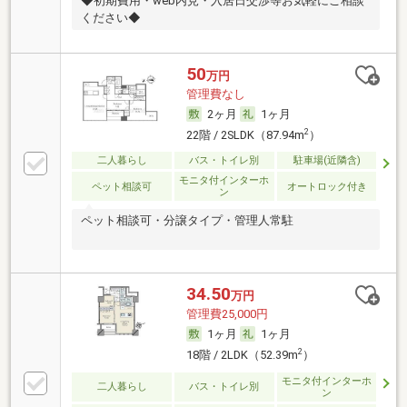
◆初期費用・web内見・入居日交渉等お気軽にご相談
ください◆
50
万円
管理費なし
2ヶ月
1ヶ月
2
22階 / 2SLDK（87.94m
）
二人暮らし
バス・トイレ別
駐車場(近隣含)
モニタ付インターホ
ペット相談可
オートロック付き
ン
ペット相談可・分譲タイプ・管理人常駐
34.50
万円
管理費25,000円
1ヶ月
1ヶ月
2
18階 / 2LDK（52.39m
）
モニタ付インターホ
二人暮らし
バス・トイレ別
ン