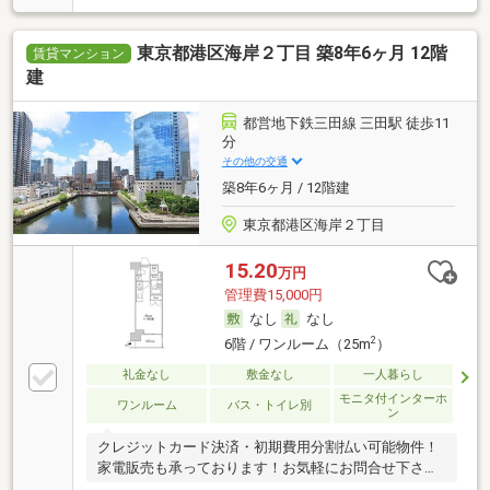
東京都港区海岸２丁目 築8年6ヶ月 12階
賃貸マンション
建
都営地下鉄三田線 三田駅 徒歩11
分
その他の交通
築8年6ヶ月 / 12階建
東京都港区海岸２丁目
15.20
万円
管理費15,000円
なし
なし
2
6階 / ワンルーム（25m
）
礼金なし
敷金なし
一人暮らし
モニタ付インターホ
ワンルーム
バス・トイレ別
ン
クレジットカード決済・初期費用分割払い可能物件！
家電販売も承っております！お気軽にお問合せ下さ
い！