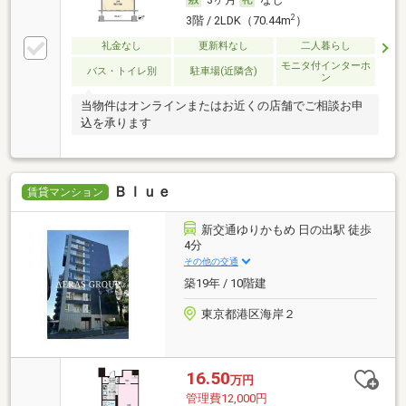
2
3階 / 2LDK（70.44m
）
礼金なし
更新料なし
二人暮らし
モニタ付インターホ
バス・トイレ別
駐車場(近隣含)
ン
当物件はオンラインまたはお近くの店舗でご相談お申
込を承ります
Ｂｌｕｅ
賃貸マンション
新交通ゆりかもめ 日の出駅 徒歩
4分
その他の交通
築19年 / 10階建
東京都港区海岸２
16.50
万円
管理費12,000円