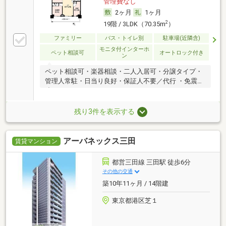
管理費なし
2ヶ月
1ヶ月
2
19階 / 3LDK（70.35m
）
ファミリー
バス・トイレ別
駐車場(近隣含)
モニタ付インターホ
ペット相談可
オートロック付き
ン
ペット相談可・楽器相談・二人入居可・分譲タイプ・
管理人常駐・日当り良好・保証人不要／代行 ・免震構
造
残り3件を表示する
アーバネックス三田
賃貸マンション
都営三田線 三田駅 徒歩6分
その他の交通
築10年11ヶ月 / 14階建
東京都港区芝１