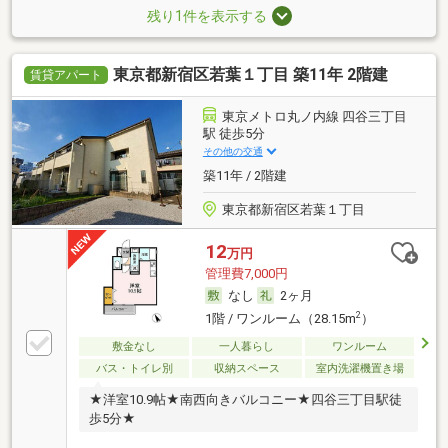
残り1件を表示する
東京都新宿区若葉１丁目 築11年 2階建
賃貸アパート
東京メトロ丸ノ内線 四谷三丁目
駅 徒歩5分
その他の交通
築11年 / 2階建
東京都新宿区若葉１丁目
12
万円
管理費7,000円
なし
2ヶ月
2
1階 / ワンルーム（28.15m
）
敷金なし
一人暮らし
ワンルーム
バス・トイレ別
収納スペース
室内洗濯機置き場
★洋室10.9帖★南西向きバルコニー★四谷三丁目駅徒
歩5分★