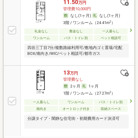
11.50
万円
管理費10,000円
なし(1ヶ月)
なし(1ヶ月)
2
3階 / ワンルーム（24.41m
）
礼金なし
敷金なし
一人暮らし
ワンルーム
バス・トイレ別
ペット相談可
四谷三丁目7分/複数路線利用可/敷地内ゴミ置場/宅配
BOX/南向き/WIC/ペット相談可/都市ガス
13
万円
管理費なし
2ヶ月
1ヶ月
2
1階 / ワンルーム（27.27m
）
一人暮らし
ワンルーム
バス・トイレ別
南向き
オートロック付き
収納スペース
分譲タイプ・閑静な住宅街・初期費用カード決済可