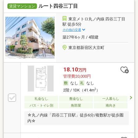
ルート四谷三丁目
賃貸マンション
東京メトロ丸ノ内線 四谷三丁目
駅 徒歩5分
その他の交通
築27年6ヶ月 / 4階建
東京都新宿区大京町
18.10
万円
管理費20,000円
なし
なし
2
2階 / 1DK（41.4m
）
礼金なし
敷金なし
一人暮らし
バス・トイレ別
角部屋
南向き
☆丸ノ内線「四谷三丁目駅」徒歩6分/複数駅が徒歩圏
内☆