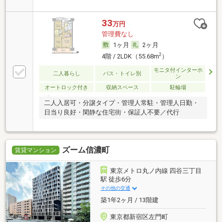
33
万円
管理費なし
1ヶ月
2ヶ月
2
4階 / 2LDK（55.68m
）
モニタ付インターホ
二人暮らし
バス・トイレ別
ン
オートロック付き
収納スペース
駐輪場
二人入居可・分譲タイプ・管理人常駐・管理人日勤・
日当り良好・閑静な住宅街・保証人不要／代行
ズーム信濃町
賃貸マンション
東京メトロ丸ノ内線 四谷三丁目
駅 徒歩6分
その他の交通
築1年2ヶ月 / 13階建
東京都新宿区左門町