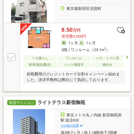
東京都新宿区須賀町
8.50
万円
管理費5,000円
1ヶ月
1ヶ月
2
3階 / ワンルーム（29.1m
）
一人暮らし
ワンルーム
バス・トイレ別
駐車場(近隣含)
ペット相談可
南向き
初期費用のクレジットカード分割キャンペーン始めま
した。決済手数料は弊社にて負担しております。
ライトテラス新宿御苑
賃貸マンション
東京メトロ丸ノ内線 新宿御苑前
駅 徒歩6分
その他の交通
築5年7ヶ月 / 地上18階地下1階建