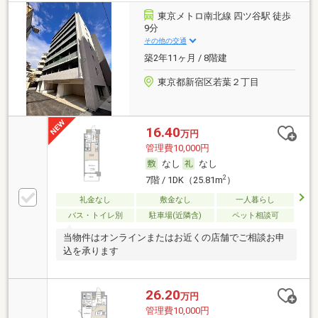
東京メトロ南北線 四ツ谷駅 徒歩
9分
その他の交通
築2年11ヶ月 / 8階建
東京都新宿区若葉２丁目
16.40
万円
管理費10,000円
なし
なし
2
7階 / 1DK（25.81m
）
礼金なし
敷金なし
一人暮らし
バス・トイレ別
駐車場(近隣含)
ペット相談可
当物件はオンラインまたはお近くの店舗でご相談お申
込を承ります
26.20
万円
管理費10,000円