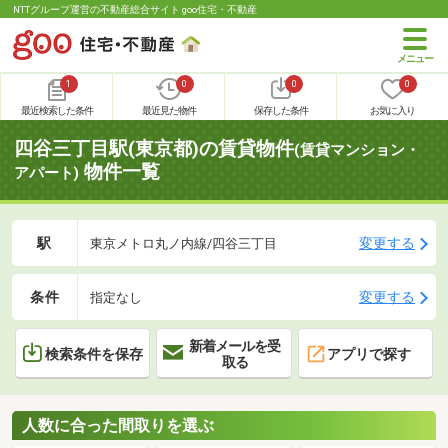
NTTグループ運営の不動産総合サイト goo住宅・不動産
1
0
0
0
最近検索した条件
最近見た物件
保存した条件
お気に入り
四谷三丁目駅(東京都)の賃貸物件
(賃貸マンション・
物件一覧
アパート)
駅
変更する
東京メトロ丸ノ内線/四谷三丁目
条件
変更する
指定なし
新着メールを受
検索条件を保存
アプリで探す
取る
人数に合った間取りを選ぶ