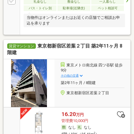
礼金なし
敷金なし
一人暮らし
バス・トイレ別
駐車場(近隣含)
ペット相談可
当物件はオンラインまたはお近くの店舗でご相談お申
込を承ります
東京都新宿区若葉２丁目 築2年11ヶ月 8
賃貸マンション
階建
東京メトロ南北線 四ツ谷駅 徒歩
9分
その他の交通
築2年11ヶ月 / 8階建
東京都新宿区若葉２丁目
16.20
万円
管理費10,000円
なし
なし
2