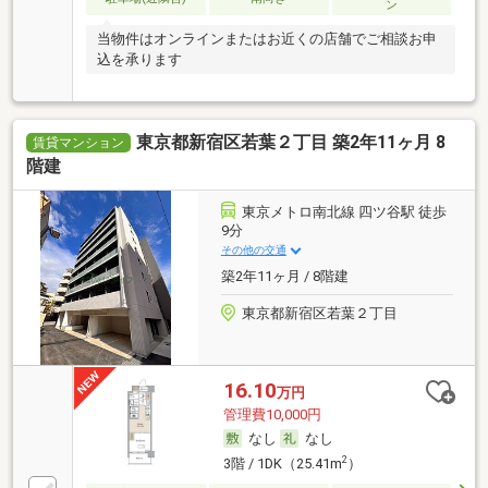
ン
当物件はオンラインまたはお近くの店舗でご相談お申
込を承ります
東京都新宿区若葉２丁目 築2年11ヶ月 8
賃貸マンション
階建
東京メトロ南北線 四ツ谷駅 徒歩
9分
その他の交通
築2年11ヶ月 / 8階建
東京都新宿区若葉２丁目
16.10
万円
管理費10,000円
なし
なし
2
3階 / 1DK（25.41m
）