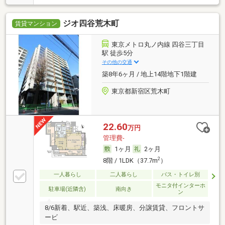
ジオ四谷荒木町
賃貸マンション
東京メトロ丸ノ内線 四谷三丁目
駅 徒歩5分
その他の交通
築8年6ヶ月 / 地上14階地下1階建
東京都新宿区荒木町
22.60
万円
管理費-
1ヶ月
2ヶ月
2
8階 / 1LDK（37.7m
）
一人暮らし
二人暮らし
バス・トイレ別
モニタ付インターホ
駐車場(近隣含)
南向き
ン
8/6新着、駅近、築浅、床暖房、分譲賃貸、フロントサ
ービ