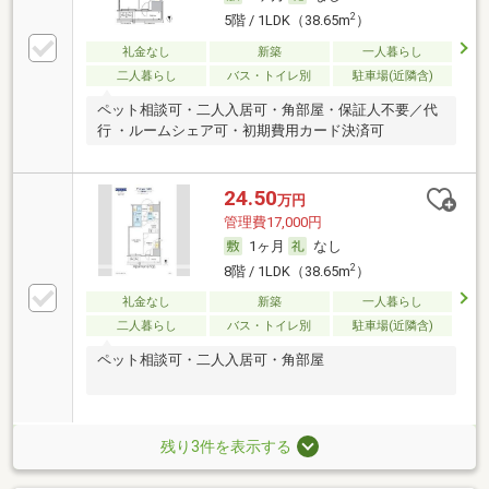
2
5階 / 1LDK（38.65m
）
礼金なし
新築
一人暮らし
二人暮らし
バス・トイレ別
駐車場(近隣含)
ペット相談可・二人入居可・角部屋・保証人不要／代
行 ・ルームシェア可・初期費用カード決済可
24.50
万円
管理費17,000円
1ヶ月
なし
2
8階 / 1LDK（38.65m
）
礼金なし
新築
一人暮らし
二人暮らし
バス・トイレ別
駐車場(近隣含)
ペット相談可・二人入居可・角部屋
残り3件を表示する