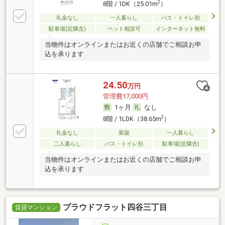
2
8階 / 1DK（25.01m
）
礼金なし
一人暮らし
バス・トイレ別
駐車場(近隣含)
ペット相談可
インターネット無料
当物件はオンラインまたはお近くの店舗でご相談お申
込を承ります
24.50
万円
管理費17,000円
1ヶ月
なし
2
8階 / 1LDK（38.65m
）
礼金なし
新築
一人暮らし
二人暮らし
バス・トイレ別
駐車場(近隣含)
当物件はオンラインまたはお近くの店舗でご相談お申
込を承ります
プラウドフラット四谷三丁目
賃貸マンション