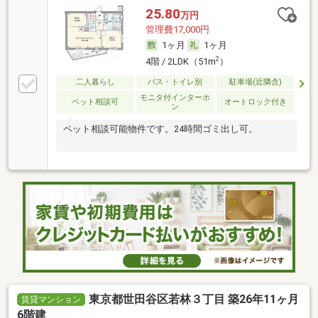
25.80
万円
管理費17,000円
1ヶ月
1ヶ月
2
4階 / 2LDK（51m
）
二人暮らし
バス・トイレ別
駐車場(近隣含)
モニタ付インターホ
ペット相談可
オートロック付き
ン
ペット相談可能物件です。24時間ゴミ出し可。
東京都世田谷区若林３丁目 築26年11ヶ月
賃貸マンション
6階建