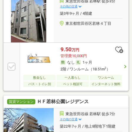
東急世田谷線 若林駅 徒歩3分
その他の交通
築3年9ヶ月 / 4階建
東京都世田谷区若林４丁目
9.50
万円
管理費10,000円
なし
1ヶ月
2
2階 / ワンルーム（18.51m
）
敷金なし
一人暮らし
ワンルーム
バス・トイレ別
ペット相談可
インターネット無料
ＨＦ若林公園レジデンス
賃貸マンション
東急世田谷線 若林駅 徒歩7分
その他の交通
築22年7ヶ月 / 地上8階地下1階建