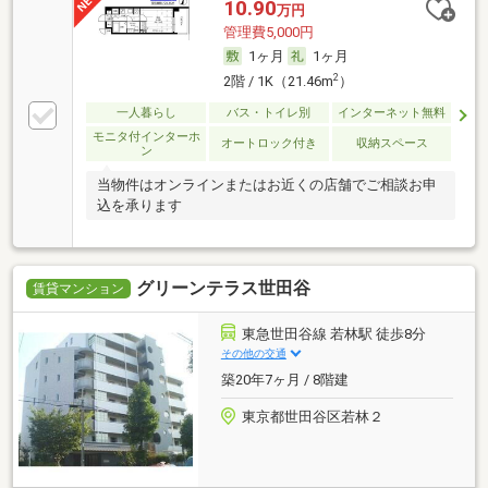
10.90
万円
管理費5,000円
1ヶ月
1ヶ月
2
2階 / 1K（21.46m
）
一人暮らし
バス・トイレ別
インターネット無料
モニタ付インターホ
オートロック付き
収納スペース
ン
当物件はオンラインまたはお近くの店舗でご相談お申
込を承ります
グリーンテラス世田谷
賃貸マンション
東急世田谷線 若林駅 徒歩8分
その他の交通
築20年7ヶ月 / 8階建
東京都世田谷区若林２