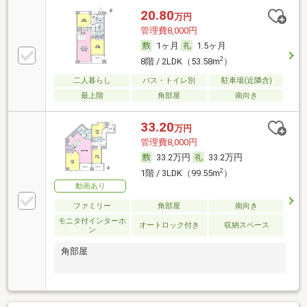
20.80
万円
管理費8,000円
1ヶ月
1.5ヶ月
2
8階 / 2LDK（53.58m
）
二人暮らし
バス・トイレ別
駐車場(近隣含)
最上階
角部屋
南向き
33.20
万円
管理費8,000円
33.2万円
33.2万円
2
1階 / 3LDK（99.55m
）
動画あり
ファミリー
角部屋
南向き
モニタ付インターホ
オートロック付き
収納スペース
ン
角部屋