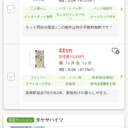
4階 / 2LDK（61.01m
）
二人暮らし
バス・トイレ別
ペット相談可
モニタ付インターホ
インターネット無料
オートロック付き
ン
ネット問合せ限定♪この物件は仲介手数料無料です！
33
万円
管理費10,000円
1ヶ月
1ヶ月
2
4階 / 3LDK（67.35m
）
ファミリー
バス・トイレ別
駐車場(近隣含)
オートロック付き
駐輪場
室内洗濯機置き場
若林駅徒歩7分の3LDK。家族向けの暮らしやすさ。
タケヤハイツ
賃貸マンション