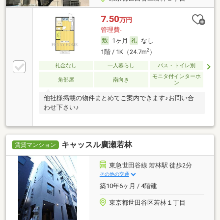
7.50
万円
管理費-
1ヶ月
なし
2
1階 / 1K（24.7m
）
礼金なし
一人暮らし
バス・トイレ別
モニタ付インターホ
角部屋
南向き
ン
他社様掲載の物件まとめてご案内できます♪お問い合
わせ下さい♪
キャッスル廣瀬若林
賃貸マンション
東急世田谷線 若林駅 徒歩2分
その他の交通
築10年6ヶ月 / 4階建
東京都世田谷区若林１丁目