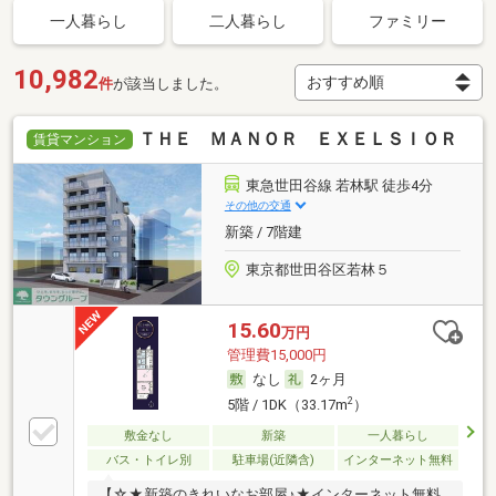
一人暮らし
二人暮らし
ファミリー
10,982
件
が該当しました。
ＴＨＥ ＭＡＮＯＲ ＥＸＥＬＳＩＯＲ
賃貸マンション
東急世田谷線 若林駅 徒歩4分
その他の交通
新築 / 7階建
東京都世田谷区若林５
15.60
万円
管理費15,000円
なし
2ヶ月
2
5階 / 1DK（33.17m
）
敷金なし
新築
一人暮らし
バス・トイレ別
駐車場(近隣含)
インターネット無料
【☆★新築のきれいなお部屋♪★インターネット無料