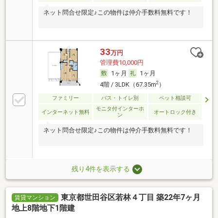
ネット問合せ限定♪この物件は仲介手数料無料です！
33
万円
管理費10,000円
1ヶ月
1ヶ月
2
4階 / 3LDK（67.35m
）
ファミリー
バス・トイレ別
ペット相談可
モニタ付インターホ
インターネット無料
オートロック付き
ン
ネット問合せ限定♪この物件は仲介手数料無料です！
残り4件を表示する
東京都世田谷区若林４丁目 築22年7ヶ月
賃貸マンション
地上8階地下1階建