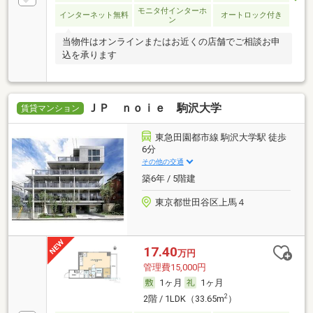
モニタ付インターホ
インターネット無料
オートロック付き
ン
当物件はオンラインまたはお近くの店舗でご相談お申
込を承ります
ＪＰ ｎｏｉｅ 駒沢大学
賃貸マンション
東急田園都市線 駒沢大学駅 徒歩
6分
その他の交通
築6年 / 5階建
東京都世田谷区上馬４
17.40
万円
管理費15,000円
1ヶ月
1ヶ月
2
2階 / 1LDK（33.65m
）