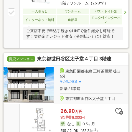
2
3階 / ワンルーム（25.8m
）
一人暮らし
ワンルーム
バス・トイレ別
モニタ付インターホ
インターネット無料
角部屋
ン
ご来店不要で申込手続きやLINEで物件紹介も可能で
す！契約金クレジット決済（分割払い）にも対応！
東京都世田谷区太子堂４丁目 3階建
賃貸マンション
東急田園都市線 三軒茶屋駅 徒歩
6分
その他の交通
新築 / 3階建
東京都世田谷区太子堂４丁目
26.90
万円
管理費8,000円
なし
0.5ヶ月
2
3階 / 2LDK（52.24m
）