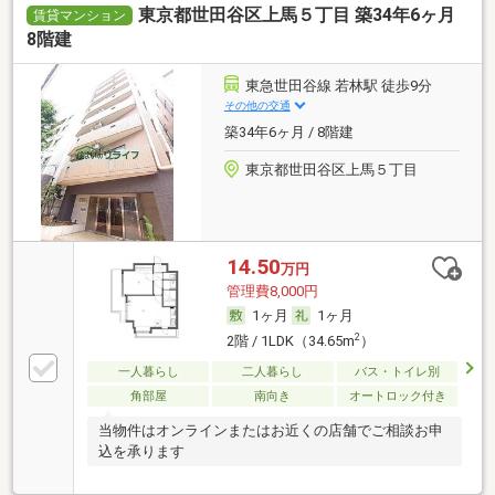
東京都世田谷区上馬５丁目 築34年6ヶ月
賃貸マンション
8階建
東急世田谷線 若林駅 徒歩9分
その他の交通
築34年6ヶ月 / 8階建
東京都世田谷区上馬５丁目
14.50
万円
管理費8,000円
1ヶ月
1ヶ月
2
2階 / 1LDK（34.65m
）
一人暮らし
二人暮らし
バス・トイレ別
角部屋
南向き
オートロック付き
当物件はオンラインまたはお近くの店舗でご相談お申
込を承ります