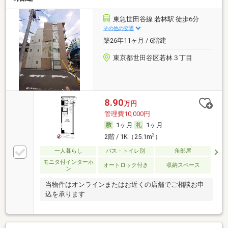
東急世田谷線 若林駅 徒歩6分
その他の交通
築26年11ヶ月 / 6階建
東京都世田谷区若林３丁目
8.90
万円
管理費10,000円
1ヶ月
1ヶ月
2
2階 / 1K（25.1m
）
一人暮らし
バス・トイレ別
角部屋
モニタ付インターホ
オートロック付き
収納スペース
ン
当物件はオンラインまたはお近くの店舗でご相談お申
込を承ります