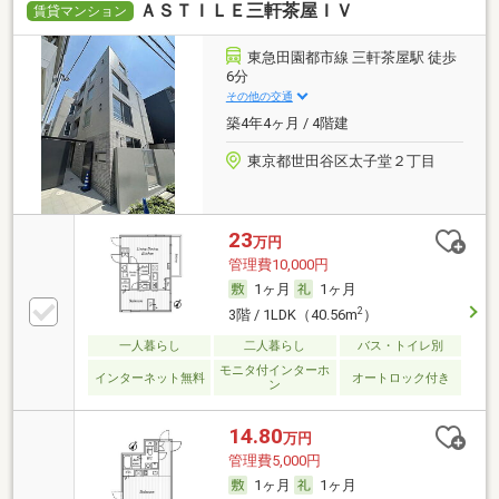
ＡＳＴＩＬＥ三軒茶屋ＩＶ
賃貸マンション
東急田園都市線 三軒茶屋駅 徒歩
6分
その他の交通
築4年4ヶ月 / 4階建
東京都世田谷区太子堂２丁目
23
万円
管理費10,000円
1ヶ月
1ヶ月
2
3階 / 1LDK（40.56m
）
一人暮らし
二人暮らし
バス・トイレ別
モニタ付インターホ
インターネット無料
オートロック付き
ン
14.80
万円
管理費5,000円
1ヶ月
1ヶ月