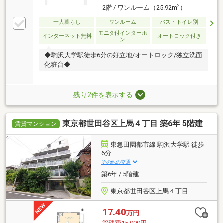
2
2階 / ワンルーム（25.92m
）
一人暮らし
ワンルーム
バス・トイレ別
モニタ付インターホ
インターネット無料
オートロック付き
ン
◆駒沢大学駅徒歩6分の好立地/オートロック/独立洗面
化粧台◆
残り2件を表示する
東京都世田谷区上馬４丁目 築6年 5階建
賃貸マンション
東急田園都市線 駒沢大学駅 徒歩
6分
その他の交通
築6年 / 5階建
東京都世田谷区上馬４丁目
17.40
万円
管理費15,000円