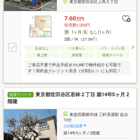
東京都世田谷区上馬５丁目
7.60
万円
管理費3,000円
1ヶ月
なし(1ヶ月)
2
2階 / 1K（21.3m
）
礼金なし
一人暮らし
バス・トイレ別
最上階
角部屋
収納スペース
ご来店不要で申込手続きやLINEで物件紹介も可能で
す！契約金クレジット決済（分割払い）にも対応！
東京都世田谷区若林２丁目 築14年5ヶ月 2
賃貸アパート
階建
東急田園都市線 三軒茶屋駅 徒歩
13分
その他の交通
築14年5ヶ月 / 2階建