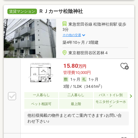
ＲＪカーサ松陰神社
賃貸マンション
東急世田谷線 松陰神社前駅 徒歩
3分
その他の交通
築4年10ヶ月 / 3階建
東京都世田谷区若林４
15.80
万円
管理費10,000円
1ヶ月
1ヶ月
2
3階 / 1LDK（34.61m
）
一人暮らし
二人暮らし
バス・トイレ別
モニタ付インターホ
ペット相談可
最上階
ン
他社様掲載の物件まとめてご案内できます♪お問い合
わせ下さい♪