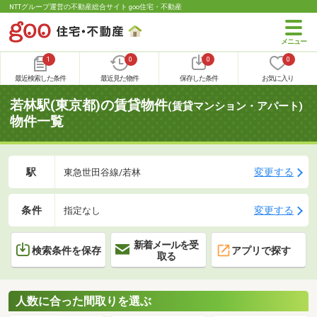
NTTグループ運営の不動産総合サイト goo住宅・不動産
1
0
0
0
最近検索した条件
最近見た物件
保存した条件
お気に入り
若林駅(東京都)の賃貸物件
(賃貸マンション・アパート)
物件一覧
駅
変更する
東急世田谷線/若林
条件
変更する
指定なし
新着メールを受
検索条件を保存
アプリで探す
取る
人数に合った間取りを選ぶ