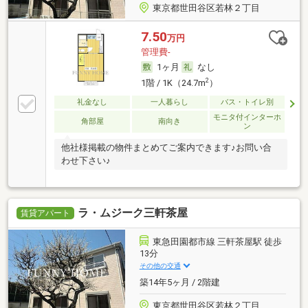
東京都世田谷区若林２丁目
7.50
万円
管理費-
1ヶ月
なし
2
1階 / 1K（24.7m
）
礼金なし
一人暮らし
バス・トイレ別
モニタ付インターホ
角部屋
南向き
ン
他社様掲載の物件まとめてご案内できます♪お問い合
わせ下さい♪
ラ・ムジーク三軒茶屋
賃貸アパート
東急田園都市線 三軒茶屋駅 徒歩
13分
その他の交通
築14年5ヶ月 / 2階建
東京都世田谷区若林２丁目