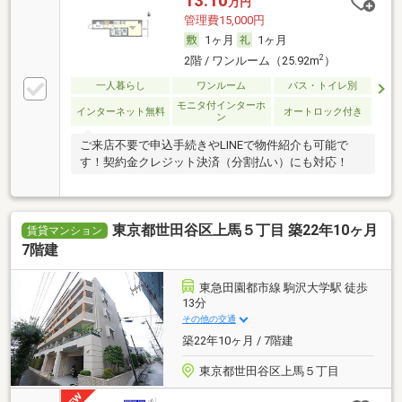
13.10
万円
管理費15,000円
1ヶ月
1ヶ月
2
2階 / ワンルーム（25.92m
）
一人暮らし
ワンルーム
バス・トイレ別
モニタ付インターホ
インターネット無料
オートロック付き
ン
ご来店不要で申込手続きやLINEで物件紹介も可能で
す！契約金クレジット決済（分割払い）にも対応！
東京都世田谷区上馬５丁目 築22年10ヶ月
賃貸マンション
7階建
東急田園都市線 駒沢大学駅 徒歩
13分
その他の交通
築22年10ヶ月 / 7階建
東京都世田谷区上馬５丁目