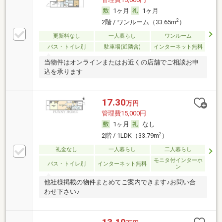
1ヶ月
1ヶ月
2
2階 / ワンルーム（33.65m
）
更新料なし
一人暮らし
ワンルーム
バス・トイレ別
駐車場(近隣含)
インターネット無料
当物件はオンラインまたはお近くの店舗でご相談お申
込を承ります
17.30
万円
管理費15,000円
1ヶ月
なし
2
2階 / 1LDK（33.79m
）
礼金なし
一人暮らし
二人暮らし
モニタ付インターホ
バス・トイレ別
インターネット無料
ン
他社様掲載の物件まとめてご案内できます♪お問い合
わせ下さい♪