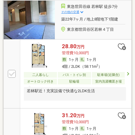
東急世田谷線 若林駅 徒歩7分
その他の交通
築22年7ヶ月 / 地上8階地下1階建
東京都世田谷区若林４丁目
28.80
万円
管理費10,000円
1ヶ月
1ヶ月
2
4階 / 2LDK（58.11m
）
二人暮らし
バス・トイレ別
駐車場(近隣含)
オートロック付き
駐輪場
室内洗濯機置き場
若林駅近！充実設備で快適な2LDK生活
31.20
万円
管理費10,000円
1ヶ月
1ヶ月
2