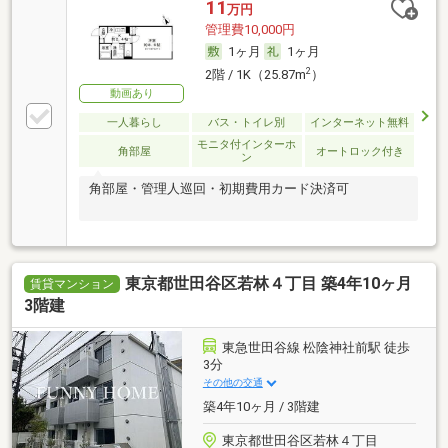
11
万円
管理費10,000円
1ヶ月
1ヶ月
2
2階 / 1K（25.87m
）
動画あり
一人暮らし
バス・トイレ別
インターネット無料
モニタ付インターホ
角部屋
オートロック付き
ン
角部屋・管理人巡回・初期費用カード決済可
東京都世田谷区若林４丁目 築4年10ヶ月
賃貸マンション
3階建
東急世田谷線 松陰神社前駅 徒歩
3分
その他の交通
築4年10ヶ月 / 3階建
東京都世田谷区若林４丁目