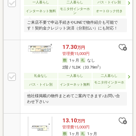
一人暮らし
二人暮らし
バス・トイレ別
モニタ付インターホ
インターネット無料
オートロック付き
ン
ご来店不要で申込手続きやLINEで物件紹介も可能で
す！契約金クレジット決済（分割払い）にも対応！
17.30
万円
管理費15,000円
1ヶ月
なし
2
2階 / 1LDK（33.79m
）
礼金なし
一人暮らし
二人暮らし
モニタ付インターホ
バス・トイレ別
インターネット無料
ン
他社様掲載の物件まとめてご案内できます♪お問い合
わせ下さい♪
13.10
万円
管理費15,000円
1ヶ月
1ヶ月