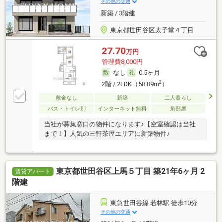
その他の交通
新築 / 3階建
東京都世田谷区太子堂４丁目
27.70
万円
管理費8,000円
なし
0.5ヶ月
2
2階 / 2LDK（58.89m
）
敷金なし
新築
二人暮らし
バス・トイレ別
インターネット無料
角部屋
当社が募集窓口の物件になります♪【空室確認は当社
まで！】人気の三軒茶屋エリアに新築物件♪
東京都世田谷区上馬５丁目 築21年6ヶ月 2
賃貸アパート
階建
東急世田谷線 若林駅 徒歩10分
その他の交通