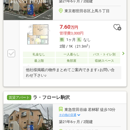
築21年6ヶ月 / 2階建
東京都世田谷区上馬５丁目
7.60
万円
管理費3,000円
1ヶ月
なし
2
2階 / 1K（21.3m
）
礼金なし
一人暮らし
バス・トイレ別
最上階
角部屋
収納スペース
他社様掲載の物件まとめてご案内できます♪お問い合
わせ下さい♪
ラ・フローレ駒沢
賃貸アパート
東急世田谷線 若林駅 徒歩10分
その他の交通
築21年6ヶ月 / 2階建