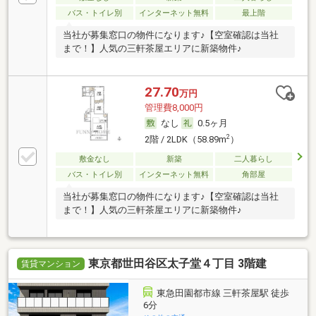
バス・トイレ別
インターネット無料
最上階
当社が募集窓口の物件になります♪【空室確認は当社
まで！】人気の三軒茶屋エリアに新築物件♪
27.70
万円
管理費8,000円
なし
0.5ヶ月
2
2階 / 2LDK（58.89m
）
敷金なし
新築
二人暮らし
バス・トイレ別
インターネット無料
角部屋
当社が募集窓口の物件になります♪【空室確認は当社
まで！】人気の三軒茶屋エリアに新築物件♪
東京都世田谷区太子堂４丁目 3階建
賃貸マンション
東急田園都市線 三軒茶屋駅 徒歩
6分