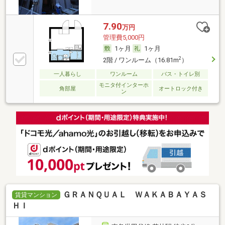
7.90
万円
管理費5,000円
1ヶ月
1ヶ月
2
2階 / ワンルーム（16.81m
）
一人暮らし
ワンルーム
バス・トイレ別
モニタ付インターホ
角部屋
オートロック付き
ン
ＧＲＡＮＱＵＡＬ ＷＡＫＡＢＡＹＡＳ
賃貸マンション
ＨＩ