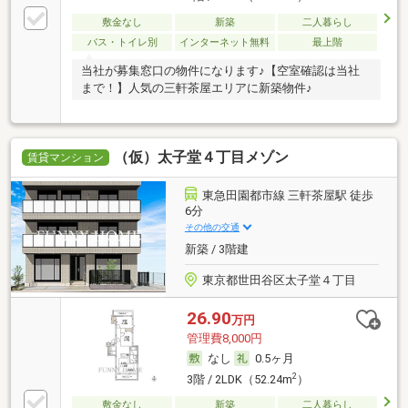
敷金なし
新築
二人暮らし
バス・トイレ別
インターネット無料
最上階
当社が募集窓口の物件になります♪【空室確認は当社
まで！】人気の三軒茶屋エリアに新築物件♪
（仮）太子堂４丁目メゾン
賃貸マンション
東急田園都市線 三軒茶屋駅 徒歩
6分
その他の交通
新築 / 3階建
東京都世田谷区太子堂４丁目
26.90
万円
管理費8,000円
なし
0.5ヶ月
2
3階 / 2LDK（52.24m
）
敷金なし
新築
二人暮らし