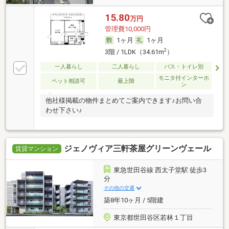
15.80
万円
管理費10,000円
1ヶ月
1ヶ月
2
3階 / 1LDK（34.61m
）
一人暮らし
二人暮らし
バス・トイレ別
モニタ付インターホ
ペット相談可
最上階
ン
他社様掲載の物件まとめてご案内できます♪お問い合
わせ下さい♪
ジェノヴィア三軒茶屋グリーンヴェール
賃貸マンション
東急世田谷線 西太子堂駅 徒歩3
分
その他の交通
築8年10ヶ月 / 5階建
東京都世田谷区若林１丁目