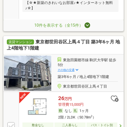
【☆★新築のきれいなお部屋♪★インターネット無料
♪☆】
10件を表示する（全15件）
東京都世田谷区上馬４丁目 築3年6ヶ月 地
賃貸マンション
上4階地下1階建
東急田園都市線 駒沢大学駅 徒歩
5分
その他の交通
築3年6ヶ月 / 地上4階地下1階建
東京都世田谷区上馬４丁目
26
万円
管理費15,000円
なし
1ヶ月
2
2階 / 2LDK（50.78m
）
敷金なし
二人暮らし
バス・トイレ別