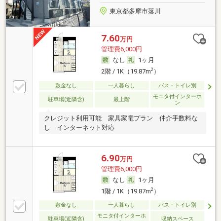
東京都多摩市落川
7.60
万円
管理費6,000円
なし
1ヶ月
2
2階 / 1K（19.87m
）
敷金なし
一人暮らし
バス・トイレ別
モニタ付インターホ
駐車場(近隣含)
最上階
ン
クレジット利用可能 家具家電プラン 仲介手数料な
し インターネット対応
6.90
万円
管理費6,000円
なし
1ヶ月
2
1階 / 1K（19.87m
）
敷金なし
一人暮らし
バス・トイレ別
モニタ付インターホ
駐車場(近隣含)
収納スペース