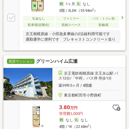
1ヶ月
なし
2
3階 / 3LDK（55.94m
）
礼金なし
ファミリー
バス・トイレ別
駐車場(近隣含)
収納スペース
駐輪場
京王相模原線・小田急多摩線の2沿線利用可能です
通勤通学に便利です プレキャストコンクリート造り
グリーンハイム広瀬
賃貸マンション
京王電鉄相模原線 京王永山駅 バ
ス12分/「中村」バス停 停歩1分
築39年5ヶ月 / 4階建
東京都町田市小野路町
3.80
万円
管理費2,000円
なし
なし
2
4階 / 1K（22.68m
）