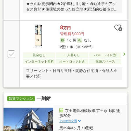
★永山駅徒歩圏内★2沿線利用可能・通勤通学のアク
セス良好★住環境の整った好立地★経済的な都市ガス
★
8
万円
管理費5,000円
1ヶ月
なし
2
2階 / 1K（30.96m
）
礼金なし
一人暮らし
バス・トイレ別
インターネット無料
オートロック付き
収納スペース
フリーレント・日当り良好・閑静な住宅街・保証人不
要／代行
一刻館
賃貸マンション
京王電鉄相模原線 京王永山駅 徒
歩20分
その他の交通
築39年3ヶ月 / 3階建