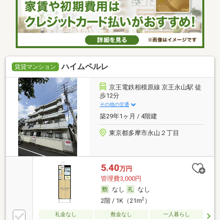
ハイムペルレ
賃貸マンション
京王電鉄相模原線 京王永山駅 徒
歩12分
その他の交通
築29年1ヶ月 / 4階建
東京都多摩市永山２丁目
5.40
万円
管理費3,000円
なし
なし
2
2階 / 1K（21m
）
礼金なし
敷金なし
一人暮らし