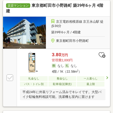
東京都町田市小野路町 築39年6ヶ月 4階
賃貸マンション
建
京王電鉄相模原線 京王永山駅 徒
歩36分
築39年6ヶ月 / 4階建
東京都町田市小野路町
3.80
万円
管理費2,000円
なし
なし
2
4階 / 1K（22.58m
）
礼金なし
敷金なし
一人暮らし
バス・トイレ別
駐車場(近隣含)
最上階
平成24年に外装リフォーム済みでキレイです。大型バ
イク駐輪無料相談可能。洗濯機も室内に置けます