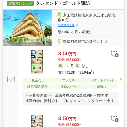
クレセンド・ゴールド諏訪
賃貸マンション
京王電鉄相模原線 京王永山駅 徒
歩10分
その他の交通
築37年1ヶ月 / 4階建
東京都多摩市馬引沢１丁目
8.50
万円
管理費5,000円
1ヶ月
なし
2
1階 / 3LDK（55.94m
）
礼金なし
ファミリー
バス・トイレ別
駐車場(近隣含)
収納スペース
駐輪場
京王相模原線・小田急多摩線の2沿線利用可能です
通勤通学に便利です プレキャストコンクリート造り
8.50
万円
管理費5,000円