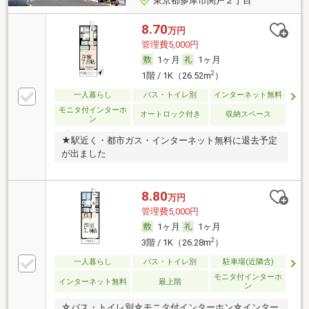
東京都多摩市関戸２丁目
8.70
万円
管理費5,000円
1ヶ月
1ヶ月
2
1階 / 1K（26.52m
）
一人暮らし
バス・トイレ別
インターネット無料
モニタ付インターホ
オートロック付き
収納スペース
ン
★駅近く・都市ガス・インターネット無料に退去予定
が出ました
8.80
万円
管理費5,000円
1ヶ月
1ヶ月
2
3階 / 1K（26.28m
）
一人暮らし
バス・トイレ別
駐車場(近隣含)
モニタ付インターホ
インターネット無料
最上階
ン
☆バス・トイレ別☆モニタ付インターホン☆インター