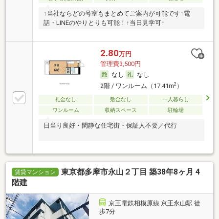
↑当社ならどの号室もまとめてご案内が可能です↑電
話・LINEのやりとりも可能！↑当日見学可↑
2.80
万円
管理費3,500円
なし
なし
2
2階 / ワンルーム（17.41m
）
礼金なし
敷金なし
一人暮らし
ワンルーム
収納スペース
駐輪場
日当り良好・閑静な住宅街・保証人不要／代行
東京都多摩市永山２丁目 築38年8ヶ月 4
賃貸マンション
階建
京王電鉄相模原線 京王永山駅 徒
歩7分