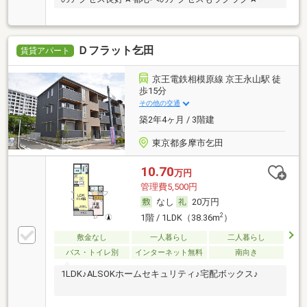
Ｄフラット乞田
賃貸アパート
京王電鉄相模原線 京王永山駅 徒
歩15分
その他の交通
築2年4ヶ月 / 3階建
東京都多摩市乞田
10.70
万円
管理費5,500円
なし
20万円
2
1階 / 1LDK（38.36m
）
敷金なし
一人暮らし
二人暮らし
バス・トイレ別
インターネット無料
南向き
1LDK♪ALSOKホームセキュリティ♪宅配ボックス♪