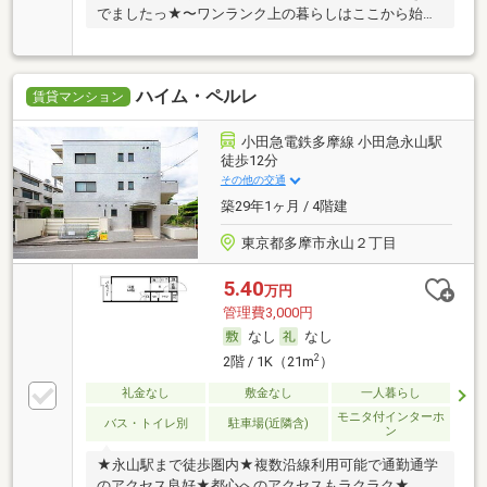
でましたっ★〜ワンランク上の暮らしはここから始ま
る〜
ハイム・ペルレ
賃貸マンション
小田急電鉄多摩線 小田急永山駅
徒歩12分
その他の交通
築29年1ヶ月 / 4階建
東京都多摩市永山２丁目
5.40
万円
管理費3,000円
なし
なし
2
2階 / 1K（21m
）
礼金なし
敷金なし
一人暮らし
モニタ付インターホ
バス・トイレ別
駐車場(近隣含)
ン
★永山駅まで徒歩圏内★複数沿線利用可能で通勤通学
のアクセス良好★都心へのアクセスもラクラク★