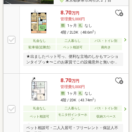
東京都多摩市馬引沢２丁目
8.70
万円
管理費5,000円
1ヶ月
なし
2
4階 / 2LDK（48.6m
）
礼金なし
二人暮らし
バス・トイレ別
駐車場(近隣含)
ペット相談可
南向き
★出ましたペット可っ、便利な立地のしかもマンショ
ンタイプっ★〜このお家賃でこの設備意外と無いか
も…〜
8.70
万円
管理費5,000円
1ヶ月
なし
2
4階 / 2DK（43.74m
）
礼金なし
二人暮らし
バス・トイレ別
モニタ付インターホ
ペット相談可
収納スペース
ン
ペット相談可・二人入居可・フリーレント・保証人不