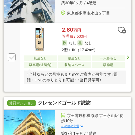
築38年8ヶ月 / 4階建
東京都多摩市永山２丁目
2.80
万円
管理費3,500円
なし
なし
2
2階 / 1K（17.42m
）
礼金なし
敷金なし
一人暮らし
駐車場(近隣含)
収納スペース
駐輪場
↑当社ならどの号室もまとめてご案内が可能です↑電
話・LINEのやりとりも可能！↑当日見学可↑
クレセンドゴールド諏訪
賃貸マンション
京王電鉄相模原線 京王永山駅 徒
歩10分
その他の交通
築37年1ヶ月 / 4階建