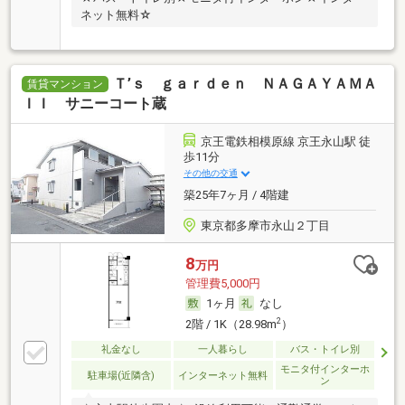
ネット無料☆
Ｔ’ｓ ｇａｒｄｅｎ ＮＡＧＡＹＡＭＡ
賃貸マンション
ＩＩ サニーコート蔵
京王電鉄相模原線 京王永山駅 徒
歩11分
その他の交通
築25年7ヶ月 / 4階建
東京都多摩市永山２丁目
8
万円
管理費5,000円
1ヶ月
なし
2
2階 / 1K（28.98m
）
礼金なし
一人暮らし
バス・トイレ別
モニタ付インターホ
駐車場(近隣含)
インターネット無料
ン