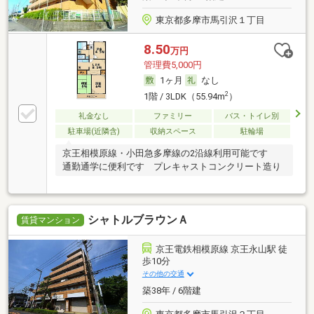
東京都多摩市馬引沢１丁目
8.50
万円
管理費5,000円
1ヶ月
なし
2
1階 / 3LDK（55.94m
）
礼金なし
ファミリー
バス・トイレ別
駐車場(近隣含)
収納スペース
駐輪場
京王相模原線・小田急多摩線の2沿線利用可能です
通勤通学に便利です プレキャストコンクリート造り
シャトルブラウンＡ
賃貸マンション
京王電鉄相模原線 京王永山駅 徒
歩10分
その他の交通
築38年 / 6階建