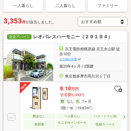
一人暮らし
二人暮らし
ファミリー
3,353
件
が該当しました。
レオパレスハーモニー（２９１９４）
賃貸アパート
京王電鉄相模原線 京王永山駅 徒
歩10分
その他の交通
築20年4ヶ月 / 2階建
東京都多摩市馬引沢１丁目
8.10
万円
管理費6,000円
なし
1ヶ月
2
1階 / 1K（19.87m
）
敷金なし
一人暮らし
バス・トイレ別
モニタ付インターホ
角部屋
収納スペース
ン