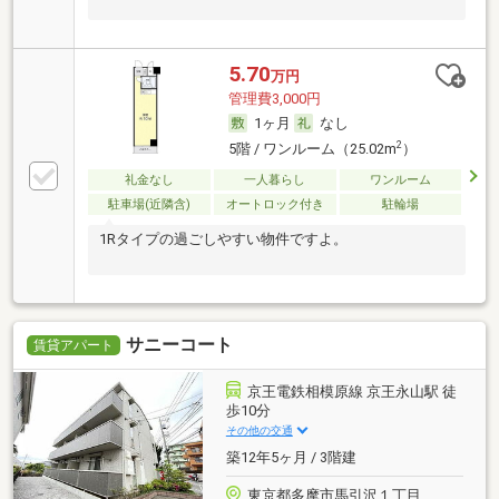
5.70
万円
管理費3,000円
1ヶ月
なし
2
5階 / ワンルーム（25.02m
）
礼金なし
一人暮らし
ワンルーム
駐車場(近隣含)
オートロック付き
駐輪場
1Rタイプの過ごしやすい物件ですよ。
サニーコート
賃貸アパート
京王電鉄相模原線 京王永山駅 徒
歩10分
その他の交通
築12年5ヶ月 / 3階建
東京都多摩市馬引沢１丁目