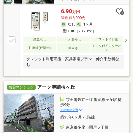
6.90
万円
管理費6,000円
なし
1ヶ月
2
1階 / 1K（20.28m
）
敷金なし
一人暮らし
バス・トイレ別
モニタ付インターホ
駐車場(近隣含)
南向き
ン
クレジット利用可能 家具家電プラン 仲介手数料な
し
アーク聖蹟桜ヶ丘
賃貸マンション
京王電鉄京王線 聖蹟桜ヶ丘駅 徒
歩9分
その他の交通
築35年6ヶ月 / 5階建
東京都多摩市関戸５丁目