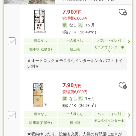
7.90
万円
管理費6,000円
なし
1ヶ月
2
3階 / 1K（26.49m
）
敷金なし
一人暮らし
バス・トイレ別
モニタ付インターホ
駐車場(近隣含)
最上階
ン
☆オートロック☆モニタ付インターホン☆バス・トイ
レ別☆
7.90
万円
管理費6,000円
なし
1ヶ月
2
3階 / 1K（26.93m
）
敷金なし
一人暮らし
バス・トイレ別
モニタ付インターホ
駐車場(近隣含)
最上階
ン
★収納ゆったり、設備も充実。人気のお部屋に空きが