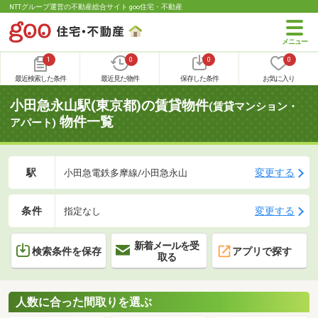
NTTグループ運営の不動産総合サイト goo住宅・不動産
1
0
0
0
最近検索した条件
最近見た物件
保存した条件
お気に入り
小田急永山駅(東京都)の賃貸物件
(賃貸マンション・
物件一覧
アパート)
駅
変更する
小田急電鉄多摩線/小田急永山
条件
変更する
指定なし
新着メールを受
検索条件を保存
アプリで探す
取る
人数に合った間取りを選ぶ