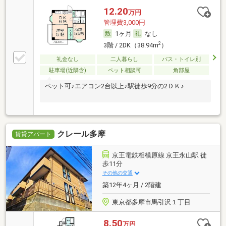
12.20
万円
管理費3,000円
1ヶ月
なし
2
3階 / 2DK（38.94m
）
礼金なし
二人暮らし
バス・トイレ別
駐車場(近隣含)
ペット相談可
角部屋
ペット可♪エアコン2台以上♪駅徒歩9分の2ＤＫ♪
クレール多摩
賃貸アパート
京王電鉄相模原線 京王永山駅 徒
歩11分
その他の交通
築12年4ヶ月 / 2階建
東京都多摩市馬引沢１丁目
8.50
万円