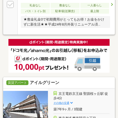
礼金なし
敷金なし
一人暮らし
バス・トイレ別
駐車場(近隣含)
最上階
★敷金礼金0で初期費用がとってもお得！お金をかけ
ずに新生活★★平成24年8月外装リニューアル済
み！！
アイルグリーン
賃貸アパート
京王電鉄京王線 聖蹟桜ヶ丘駅 徒
歩4分
その他の交通
築7年9ヶ月 / 3階建