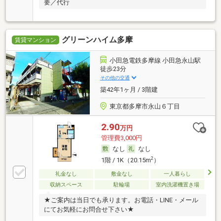
要／代行
グリーンハイム多摩
賃貸マンション
小田急電鉄多摩線 小田急永山駅
徒歩23分
その他の交通
築42年1ヶ月 / 3階建
東京都多摩市永山６丁目
2.90
万円
管理費3,000円
なし
なし
2
1階 / 1K（20.15m
）
礼金なし
敷金なし
一人暮らし
収納スペース
駐輪場
室内洗濯機置き場
★ご案内は当日でも承ります。お電話・LINE・メール
にてお気軽にお問合せ下さい★