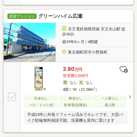
グリーンハイム広瀬
賃貸マンション
京王電鉄相模原線 京王永山駅 徒
歩36分
築39年6ヶ月 / 4階建
東京都町田市小野路町
3.80
万円
管理費2,000円
なし
なし
2
4階 / 1K（22.58m
）
礼金なし
敷金なし
一人暮らし
バス・トイレ別
駐車場(近隣含)
最上階
平成24年に外装リフォーム済みでキレイです。大型バ
イク駐輪無料相談可能。洗濯機も室内に置けます