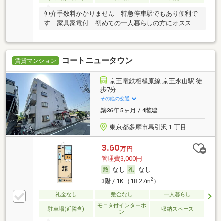
仲介手数料かかりません 特急停車駅でもあり便利で
す 家具家電付 初めての一人暮らしの方にオススメ
です
コートニュータウン
賃貸マンション
京王電鉄相模原線 京王永山駅 徒
歩7分
その他の交通
築36年5ヶ月 / 4階建
東京都多摩市馬引沢１丁目
3.60
万円
管理費3,000円
なし
なし
2
3階 / 1K（18.27m
）
礼金なし
敷金なし
一人暮らし
モニタ付インターホ
駐車場(近隣含)
収納スペース
ン