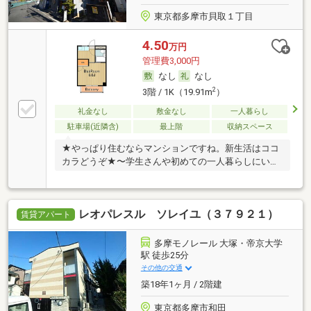
東京都多摩市貝取１丁目
4.50
万円
管理費3,000円
なし
なし
2
3階 / 1K（19.91m
）
礼金なし
敷金なし
一人暮らし
駐車場(近隣含)
最上階
収納スペース
★やっぱり住むならマンションですね。新生活はココ
カラどうぞ★〜学生さんや初めての一人暮らしにいか
が〜
レオパレスル ソレイユ（３７９２１）
賃貸アパート
多摩モノレール 大塚・帝京大学
駅 徒歩25分
その他の交通
築18年1ヶ月 / 2階建
東京都多摩市和田