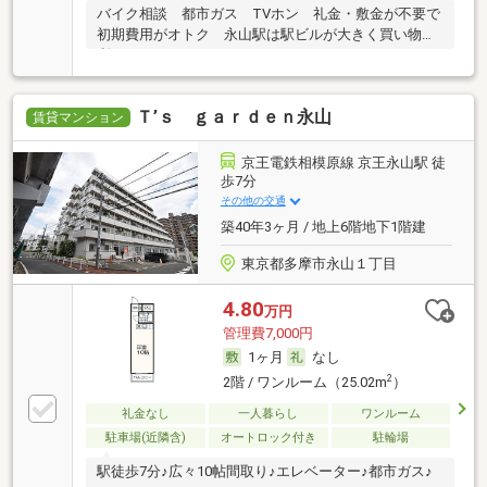
バイク相談 都市ガス TVホン 礼金・敷金が不要で
初期費用がオトク 永山駅は駅ビルが大きく買い物便
利
Ｔ’ｓ ｇａｒｄｅｎ永山
賃貸マンション
京王電鉄相模原線 京王永山駅 徒
歩7分
その他の交通
築40年3ヶ月 / 地上6階地下1階建
東京都多摩市永山１丁目
4.80
万円
管理費7,000円
1ヶ月
なし
2
2階 / ワンルーム（25.02m
）
礼金なし
一人暮らし
ワンルーム
駐車場(近隣含)
オートロック付き
駐輪場
駅徒歩7分♪広々10帖間取り♪エレベーター♪都市ガス♪