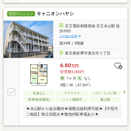
キャニオンハヤシ
賃貸マンション
京王電鉄相模原線 京王永山駅 徒
歩20分
その他の交通
築34年 / 3階建
東京都多摩市連光寺２丁目
6.80
万円
管理費3,000円
1ヶ月
なし
2
3階 / 3K（47.5m
）
礼金なし
ファミリー
バス・トイレ別
駐車場(近隣含)
ペット相談可
最上階
★永山駅から徒歩圏内★複数沿線利用可能★【中型犬
ご相談】独立洗面台★敷地内駐車場あり★