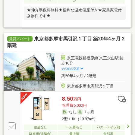
ン
★仲介手数料無料★便利な温水便座付き★家具家電付
き物件です★
東京都多摩市馬引沢１丁目 築20年4ヶ月 2
賃貸アパート
階建
京王電鉄相模原線 京王永山駅 徒
歩10分
その他の交通
築20年4ヶ月 / 2階建
東京都多摩市馬引沢１丁目
8.50
万円
管理費6,000円
なし
1ヶ月
2
2階 / 1K（19.87m
）
敷金なし
一人暮らし
バス・トイレ別
駐車場(近隣含)
最上階
角部屋