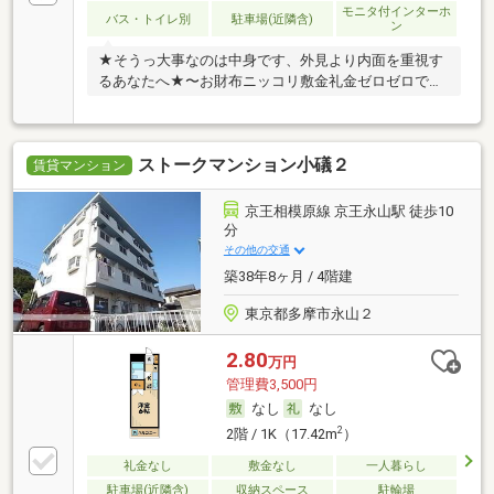
モニタ付インターホ
バス・トイレ別
駐車場(近隣含)
ン
★そうっ大事なのは中身です、外見より内面を重視す
るあなたへ★〜お財布ニッコリ敷金礼金ゼロゼロです
っ〜
ストークマンション小礒２
賃貸マンション
京王相模原線 京王永山駅 徒歩10
分
その他の交通
築38年8ヶ月 / 4階建
東京都多摩市永山２
2.80
万円
管理費3,500円
なし
なし
2
2階 / 1K（17.42m
）
礼金なし
敷金なし
一人暮らし
駐車場(近隣含)
収納スペース
駐輪場