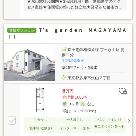
★永山駅徒歩圏内★2沿線利用可能・通勤通学のアク
セス良好★住環境の整った好立地★経済的な都市ガス
★
Ｔ’ｓ ｇａｒｄｅｎ ＮＡＧＡＹＡＭＡ
賃貸マンション
ＩＩ
京王電鉄相模原線 京王永山駅 徒
歩11分
その他の交通
築25年7ヶ月 / 4階建
東京都多摩市永山２丁目
8
万円
管理費5,000円
1ヶ月
なし
2
2階 / 1K（28.98m
）
礼金なし
一人暮らし
バス・トイレ別
モニタ付インターホ
駐車場(近隣含)
インターネット無料
ン