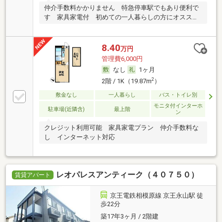
仲介手数料かかりません 特急停車駅でもあり便利で
す 家具家電付 初めての一人暮らしの方にオススメ
です
8.40
万円
管理費6,000円
なし
1ヶ月
2
2階 / 1K（19.87m
）
敷金なし
一人暮らし
バス・トイレ別
モニタ付インターホ
駐車場(近隣含)
最上階
ン
クレジット利用可能 家具家電プラン 仲介手数料な
し インターネット対応
レオパレスアンティーク（４０７５０）
賃貸アパート
京王電鉄相模原線 京王永山駅 徒
歩22分
築17年3ヶ月 / 2階建