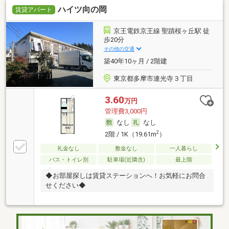
ハイツ向の岡
賃貸アパート
京王電鉄京王線 聖蹟桜ヶ丘駅 徒
歩20分
その他の交通
築40年10ヶ月 / 2階建
東京都多摩市連光寺３丁目
3.60
万円
管理費3,000円
なし
なし
2
2階 / 1K（19.61m
）
礼金なし
敷金なし
一人暮らし
バス・トイレ別
駐車場(近隣含)
最上階
◆お部屋探しは賃貸ステーションへ！お気軽にお問合
せください◆