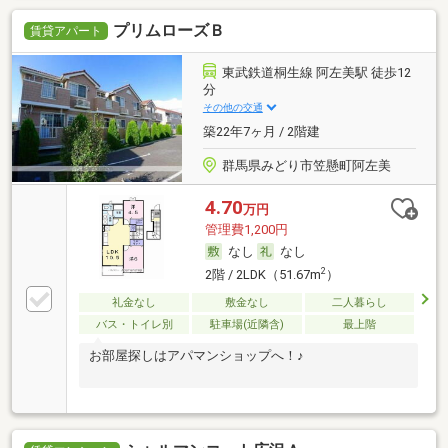
プリムローズＢ
賃貸アパート
東武鉄道桐生線 阿左美駅 徒歩12
分
その他の交通
築22年7ヶ月 / 2階建
群馬県みどり市笠懸町阿左美
4.70
万円
管理費1,200円
なし
なし
2
2階 / 2LDK（51.67m
）
礼金なし
敷金なし
二人暮らし
バス・トイレ別
駐車場(近隣含)
最上階
お部屋探しはアパマンショップへ！♪