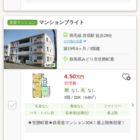
マンションブライト
賃貸マンション
両毛線 岩宿駅 徒歩28分
その他の交通
築29年6ヶ月 / 3階建
群馬県みどり市笠懸町鹿
4.50
万円
管理費-
なし
なし
2
3階 / 3DK（64m
）
礼金なし
敷金なし
ファミリー
バス・トイレ別
駐車場(近隣含)
最上階
★笠懸町鹿★鉄骨造マンション3DK！最上階角部屋！