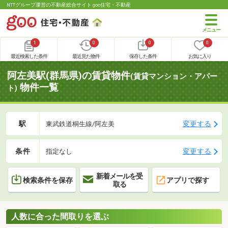
NTTグループ運営の不動産総合サイト goo住宅・不動産
1
0
0
0
最近検索した条件
最近見た物件
保存した条件
お気に入り
阿左美駅(群馬県)の賃貸物件
(賃貸マンション・アパー
物件一覧
ト)
駅
変更する
東武鉄道桐生線/阿左美
条件
変更する
指定なし
新着メールを受
検索条件を保存
アプリで探す
取る
人数に合った間取りを選ぶ