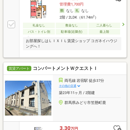
管理費1,700円
なし
なし
2
2階 / 2LDK（61.74m
）
礼金なし
敷金なし
二人暮らし
バス・トイレ別
駐車場(近隣含)
最上階
お部屋探しはＬＩＸＩＬ賃貸ショップ コガネイハウジ
ングへ！
コンパートメントＷクエストＩ
賃貸アパート
両毛線 岩宿駅 徒歩37分
その他の交通
築23年11ヶ月 / 2階建
群馬県みどり市笠懸町鹿
3.30
万円