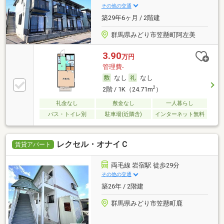
その他の交通
築29年6ヶ月 / 2階建
群馬県みどり市笠懸町阿左美
3.90
万円
管理費-
なし
なし
2
2階 / 1K（24.71m
）
礼金なし
敷金なし
一人暮らし
バス・トイレ別
駐車場(近隣含)
インターネット無料
レクセル・オナイＣ
賃貸アパート
両毛線 岩宿駅 徒歩29分
その他の交通
築26年 / 2階建
群馬県みどり市笠懸町鹿