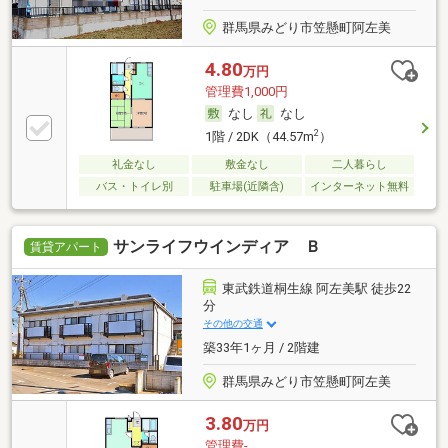
群馬県みどり市笠懸町阿左美
4.80
万円
管理費1,000円
なし
なし
2
1階 / 2DK（44.57m
）
礼金なし
敷金なし
二人暮らし
バス・トイレ別
駐車場(近隣含)
インターネット無料
サンライフウインディア Ｂ
賃貸アパート
東武鉄道桐生線 阿左美駅 徒歩22
分
その他の交通
築33年1ヶ月 / 2階建
群馬県みどり市笠懸町阿左美
3.80
万円
管理費-