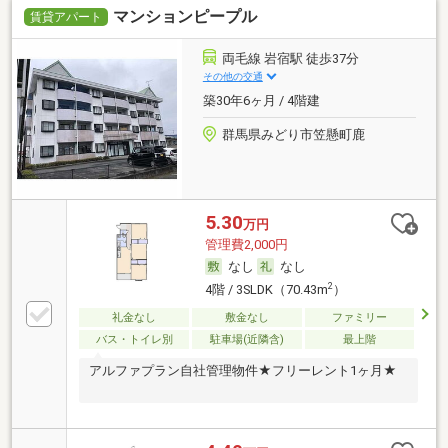
マンションピープル
賃貸アパート
両毛線 岩宿駅 徒歩37分
その他の交通
築30年6ヶ月 / 4階建
群馬県みどり市笠懸町鹿
5.30
万円
管理費2,000円
なし
なし
2
4階 / 3SLDK（70.43m
）
礼金なし
敷金なし
ファミリー
バス・トイレ別
駐車場(近隣含)
最上階
アルファプラン自社管理物件★フリーレント1ヶ月★