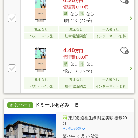
4.20
万円
管理費1,000円
なし
なし
2
1階 / 1K（32m
）
礼金なし
敷金なし
一人暮らし
バス・トイレ別
駐車場(近隣含)
インターネット無料
4.40
万円
管理費1,000円
なし
なし
2
2階 / 1K（32m
）
礼金なし
敷金なし
一人暮らし
バス・トイレ別
駐車場(近隣含)
インターネット無料
ドミールあざみ Ｅ
賃貸アパート
東武鉄道桐生線 阿左美駅 徒歩20
分
その他の交通
築25年1ヶ月 / 2階建