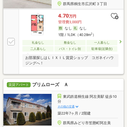
群馬県桐生市広沢町３丁目
4.70
万円
管理費3,000円
なし
なし
2
1階 / 1LDK（40.28m
）
礼金なし
敷金なし
一人暮らし
二人暮らし
バス・トイレ別
駐車場(近隣含)
お部屋探しはＬＩＸＩＬ賃貸ショップ コガネイハウ
ジングへ！
プリムローズ Ａ
賃貸アパート
東武鉄道桐生線 阿左美駅 徒歩10
分
その他の交通
築22年7ヶ月 / 2階建
群馬県みどり市笠懸町阿左美