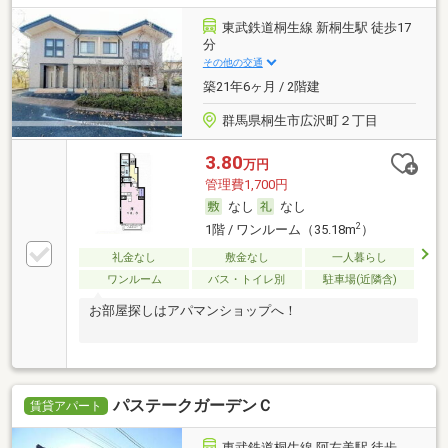
東武鉄道桐生線 新桐生駅 徒歩17
分
その他の交通
築21年6ヶ月 / 2階建
群馬県桐生市広沢町２丁目
3.80
万円
管理費1,700円
なし
なし
2
1階 / ワンルーム（35.18m
）
礼金なし
敷金なし
一人暮らし
ワンルーム
バス・トイレ別
駐車場(近隣含)
お部屋探しはアパマンショップへ！
パステークガーデンＣ
賃貸アパート
東武鉄道桐生線 阿左美駅 徒歩