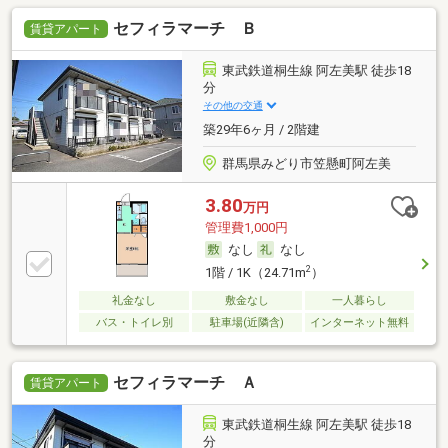
セフィラマーチ Ｂ
賃貸アパート
東武鉄道桐生線 阿左美駅 徒歩18
分
その他の交通
築29年6ヶ月 / 2階建
群馬県みどり市笠懸町阿左美
3.80
万円
管理費1,000円
なし
なし
2
1階 / 1K（24.71m
）
礼金なし
敷金なし
一人暮らし
バス・トイレ別
駐車場(近隣含)
インターネット無料
セフィラマーチ Ａ
賃貸アパート
東武鉄道桐生線 阿左美駅 徒歩18
分