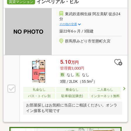
インペリアル・ヒル
賃貸マンション
東武鉄道桐生線 阿左美駅 徒歩24
分
その他の交通
築22年6ヶ月 / 3階建
群馬県みどり市笠懸町久宮
5.10
万円
管理費3,000円
なし
なし
2
3階 / 2LDK（55.5m
）
礼金なし
敷金なし
二人暮らし
バス・トイレ別
駐車場(近隣含)
インターネット無料
お部屋探しはお気軽に当店にご相談ください。オンラ
イン接客も可能です