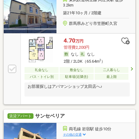
3.2km
築21年10ヶ月 / 2階建
群馬県みどり市笠懸町久宮
4.70
万円
管理費2,200円
なし
なし
2
2階 / 2LDK（65.64m
）
礼金なし
敷金なし
二人暮らし
バス・トイレ別
駐車場(近隣含)
最上階
お部屋探しはアパマンショップ太田店へ♪
サンセベリア
賃貸アパート
両毛線 岩宿駅 徒歩10分
その他の交通