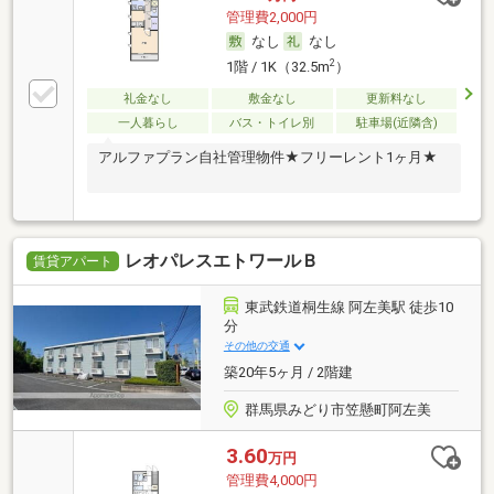
管理費2,000円
なし
なし
2
1階 / 1K（32.5m
）
礼金なし
敷金なし
更新料なし
一人暮らし
バス・トイレ別
駐車場(近隣含)
アルファプラン自社管理物件★フリーレント1ヶ月★
レオパレスエトワールＢ
賃貸アパート
東武鉄道桐生線 阿左美駅 徒歩10
分
その他の交通
築20年5ヶ月 / 2階建
群馬県みどり市笠懸町阿左美
3.60
万円
管理費4,000円