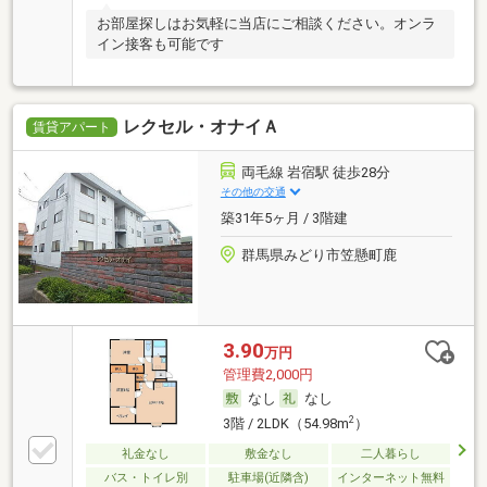
お部屋探しはお気軽に当店にご相談ください。オンラ
イン接客も可能です
レクセル・オナイＡ
賃貸アパート
両毛線 岩宿駅 徒歩28分
その他の交通
築31年5ヶ月 / 3階建
群馬県みどり市笠懸町鹿
3.90
万円
管理費2,000円
なし
なし
2
3階 / 2LDK（54.98m
）
礼金なし
敷金なし
二人暮らし
バス・トイレ別
駐車場(近隣含)
インターネット無料