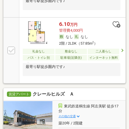
最寄り駅徒歩圏内です♪
6.10
万円
管理費4,000円
なし
なし
2
2階 / 2LDK（57.85m
）
礼金なし
敷金なし
二人暮らし
バス・トイレ別
駐車場(近隣含)
インターネット無料
最寄り駅徒歩圏内です♪
クレールヒルズ Ａ
賃貸アパート
東武鉄道桐生線 阿左美駅 徒歩17
分
その他の交通
築20年 / 2階建