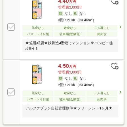
4.40
万円
管理費2,000円
なし
なし
2
3階 / 2LDK（53.46m
）
礼金なし
敷金なし
二人暮らし
バス・トイレ別
駐車場(近隣含)
南向き
★笠懸町鹿★鉄骨造4階建てマンション☆コンビニ徒
歩8分！
4.50
万円
管理費2,000円
なし
なし
2
2階 / 2LDK（53.46m
）
礼金なし
敷金なし
二人暮らし
バス・トイレ別
駐車場(近隣含)
南向き
アルファプラン自社管理物件★フリーレント1ヶ月★