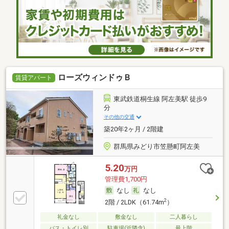
ローズウィンドゥＢ
賃貸アパート
東武鉄道桐生線 阿左美駅 徒歩9
分
その他の交通
築20年2ヶ月 / 2階建
群馬県みどり市笠懸町阿左美
5.20
万円
管理費1,700円
なし
なし
2
2階 / 2LDK（61.74m
）
礼金なし
敷金なし
二人暮らし
バス・トイレ別
駐車場(近隣含)
最上階