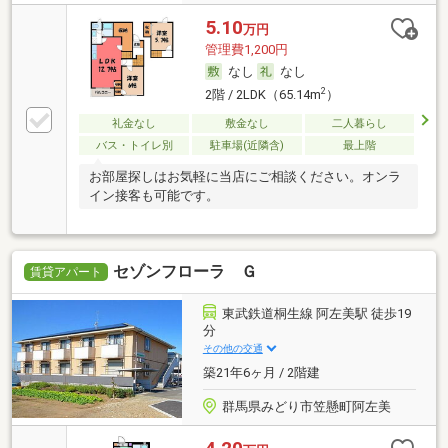
5.10
万円
管理費1,200円
なし
なし
2
2階 / 2LDK（65.14m
）
礼金なし
敷金なし
二人暮らし
バス・トイレ別
駐車場(近隣含)
最上階
お部屋探しはお気軽に当店にご相談ください。オンラ
イン接客も可能です。
セゾンフローラ Ｇ
賃貸アパート
東武鉄道桐生線 阿左美駅 徒歩19
分
その他の交通
築21年6ヶ月 / 2階建
群馬県みどり市笠懸町阿左美