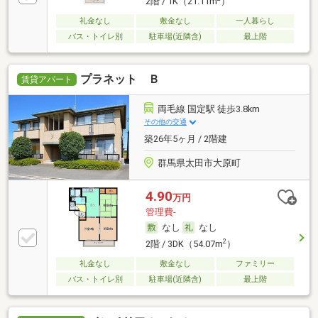
2階 / 1K（21.11m
）
礼金なし
敷金なし
一人暮らし
バス・トイレ別
駐車場(近隣含)
最上階
プラネット Ｂ
賃貸アパート
両毛線 国定駅 徒歩3.8km
その他の交通
築26年5ヶ月 / 2階建
群馬県太田市大原町
4.90
万円
管理費-
なし
なし
2
2階 / 3DK（54.07m
）
礼金なし
敷金なし
ファミリー
バス・トイレ別
駐車場(近隣含)
最上階