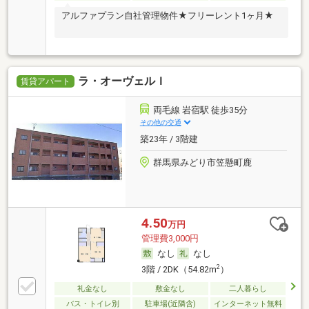
アルファプラン自社管理物件★フリーレント1ヶ月★
ラ・オーヴェルＩ
賃貸アパート
両毛線 岩宿駅 徒歩35分
その他の交通
築23年 / 3階建
群馬県みどり市笠懸町鹿
4.50
万円
管理費3,000円
なし
なし
2
3階 / 2DK（54.82m
）
礼金なし
敷金なし
二人暮らし
バス・トイレ別
駐車場(近隣含)
インターネット無料