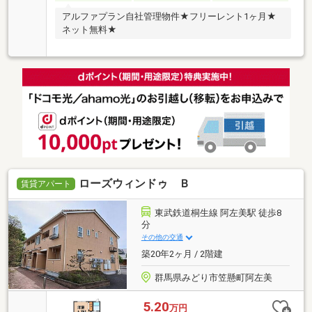
アルファプラン自社管理物件★フリーレント1ヶ月★
ネット無料★
ローズウィンドゥ Ｂ
賃貸アパート
東武鉄道桐生線 阿左美駅 徒歩8
分
その他の交通
築20年2ヶ月 / 2階建
群馬県みどり市笠懸町阿左美
5.20
万円