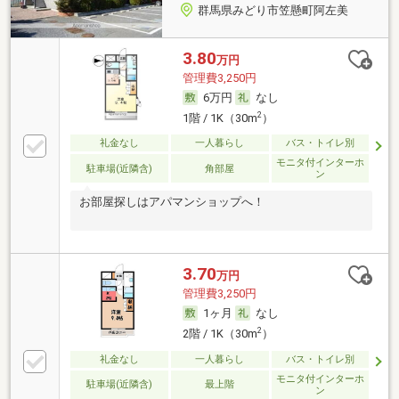
群馬県みどり市笠懸町阿左美
3.80
万円
管理費3,250円
6万円
なし
2
1階 / 1K（30m
）
礼金なし
一人暮らし
バス・トイレ別
モニタ付インターホ
駐車場(近隣含)
角部屋
ン
お部屋探しはアパマンショップへ！
3.70
万円
管理費3,250円
1ヶ月
なし
2
2階 / 1K（30m
）
礼金なし
一人暮らし
バス・トイレ別
モニタ付インターホ
駐車場(近隣含)
最上階
ン