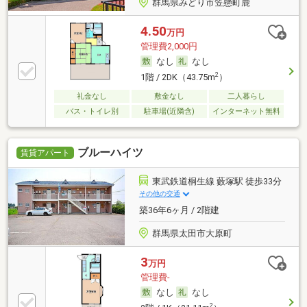
群馬県みどり市笠懸町鹿
4.50
万円
管理費2,000円
なし
なし
2
1階 / 2DK（43.75m
）
礼金なし
敷金なし
二人暮らし
バス・トイレ別
駐車場(近隣含)
インターネット無料
ブルーハイツ
賃貸アパート
東武鉄道桐生線 藪塚駅 徒歩33分
その他の交通
築36年6ヶ月 / 2階建
群馬県太田市大原町
3
万円
管理費-
なし
なし
2