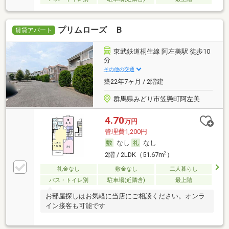
プリムローズ Ｂ
賃貸アパート
東武鉄道桐生線 阿左美駅 徒歩10
分
その他の交通
築22年7ヶ月 / 2階建
群馬県みどり市笠懸町阿左美
4.70
万円
管理費1,200円
なし
なし
2
2階 / 2LDK（51.67m
）
礼金なし
敷金なし
二人暮らし
バス・トイレ別
駐車場(近隣含)
最上階
お部屋探しはお気軽に当店にご相談ください。オンラ
イン接客も可能です