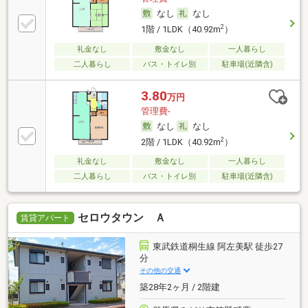
なし
なし
2
1階 / 1LDK（40.92m
）
礼金なし
敷金なし
一人暮らし
二人暮らし
バス・トイレ別
駐車場(近隣含)
3.80
万円
管理費-
なし
なし
2
2階 / 1LDK（40.92m
）
礼金なし
敷金なし
一人暮らし
二人暮らし
バス・トイレ別
駐車場(近隣含)
セロウタウン Ａ
賃貸アパート
東武鉄道桐生線 阿左美駅 徒歩27
分
その他の交通
築28年2ヶ月 / 2階建