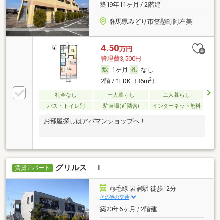
築19年11ヶ月 / 2階建
群馬県みどり市笠懸町阿左美
4.50
万円
管理費3,500円
1ヶ月
なし
2
2階 / 1LDK（36m
）
礼金なし
一人暮らし
二人暮らし
バス・トイレ別
駐車場(近隣含)
インターネット無料
お部屋探しはアパマンショップへ！
グリルス Ｉ
賃貸アパート
両毛線 岩宿駅 徒歩12分
その他の交通
築20年6ヶ月 / 2階建