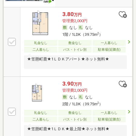
3.80
万円
管理費2,000円
なし
なし
2
1階 / 1LDK（39.75m
）
礼金なし
敷金なし
一人暮らし
二人暮らし
バス・トイレ別
駐車場(近隣含)
★笠懸町鹿★1ＬＤＫアパート★ネット無料★
3.90
万円
管理費2,000円
なし
なし
2
2階 / 1LDK（39.75m
）
礼金なし
敷金なし
一人暮らし
二人暮らし
バス・トイレ別
駐車場(近隣含)
★笠懸町鹿★1ＬＤＫ★最上階★ネット無料★