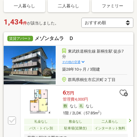
一人暮らし
二人暮らし
ファミリー
1,434
件
が該当しました。
メゾンタムラ Ｄ
賃貸アパート
東武鉄道桐生線 新桐生駅 徒歩7
分
その他の交通
築28年10ヶ月 / 3階建
群馬県桐生市広沢町２丁目
6
万円
管理費4,000円
なし
なし
2
1階 / 2LDK（57.85m
）
礼金なし
敷金なし
二人暮らし
バス・トイレ別
駐車場(近隣含)
インターネット無料