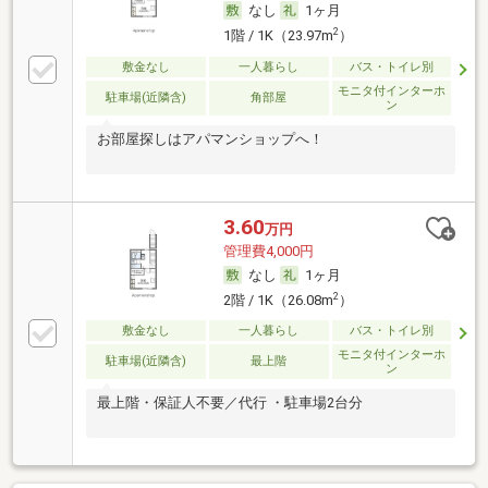
なし
1ヶ月
2
1階 / 1K（23.97m
）
敷金なし
一人暮らし
バス・トイレ別
モニタ付インターホ
駐車場(近隣含)
角部屋
ン
お部屋探しはアパマンショップへ！
3.60
万円
管理費4,000円
なし
1ヶ月
2
2階 / 1K（26.08m
）
敷金なし
一人暮らし
バス・トイレ別
モニタ付インターホ
駐車場(近隣含)
最上階
ン
最上階・保証人不要／代行 ・駐車場2台分