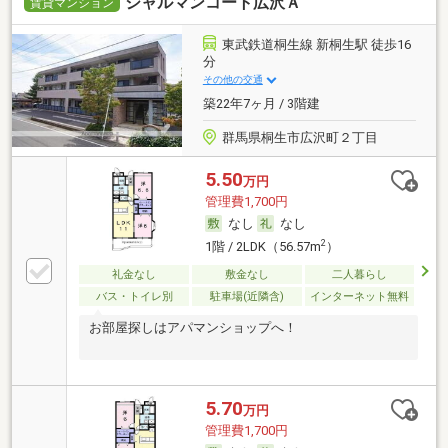
シャルマンコート広沢Ａ
賃貸マンション
東武鉄道桐生線 新桐生駅 徒歩16
分
その他の交通
築22年7ヶ月 / 3階建
群馬県桐生市広沢町２丁目
5.50
万円
管理費1,700円
なし
なし
2
1階 / 2LDK（56.57m
）
礼金なし
敷金なし
二人暮らし
バス・トイレ別
駐車場(近隣含)
インターネット無料
お部屋探しはアパマンショップへ！
5.70
万円
管理費1,700円