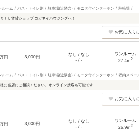
ンルーム
バス・トイレ別
駐車場(近隣含)
モニタ付インターホン
駐輪場
ＸＩＬ賃貸ショップ コガネイハウジングへ！
お気に入り
ワンルーム
なし / なし
3,000円
万円
2
- / -
27.4m
ンルーム
バス・トイレ別
駐車場(近隣含)
モニタ付インターホン
収納スペー
軽に当店にご相談ください。オンライン接客も可能です
お気に入り
ワンルーム
なし / なし
3,000円
万円
2
- / -
26.9m