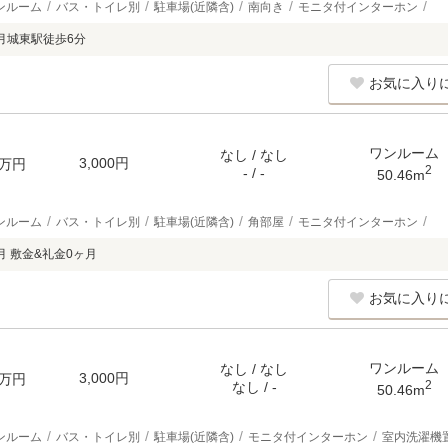
ンルーム
バス・トイレ別
駐車場(近隣含)
南向き
モニタ付インターホン
月城東駅徒歩6分
お気に入り
ワンルーム
なし / なし
3,000円
万円
2
- / -
50.46m
ンルーム
バス・トイレ別
駐車場(近隣含)
角部屋
モニタ付インターホン
月 敷金&礼金0ヶ月
お気に入り
ワンルーム
なし / なし
3,000円
万円
2
なし / -
50.46m
ンルーム
バス・トイレ別
駐車場(近隣含)
モニタ付インターホン
室内洗濯機