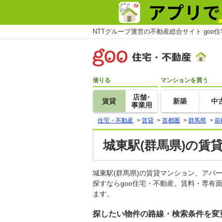
NTTグループ運営の不動産総合サイト goo
借りる
マンションを買う
店舗･
賃貸
新築
中
事業用
住宅・不動産
>
賃貸
>
首都圏
>
群馬県
>
前
城東駅(群馬県)の賃
城東駅(群馬県)の賃貸マンション、ア
探すならgoo住宅・不動産。賃料・専有
ます。
探したい物件の路線・検索条件を変