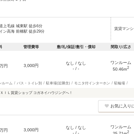
道上毛線 城東駅 徒歩6分
賃貸マンシ
イン高海 前橋駅 徒歩29分
料
管理費等
敷/礼/保証/敷引・償却
間取り/広さ
ワンルーム
なし / なし
3,000円
万円
2
- / -
50.46m
ンルーム
バス・トイレ別
駐車場(近隣含)
モニタ付インターホン
駐輪場
ＸＩＬ賃貸ショップ コガネイハウジングへ！
お気に入り
ワンルーム
なし / なし
3,000円
万円
2
- / -
25.71m