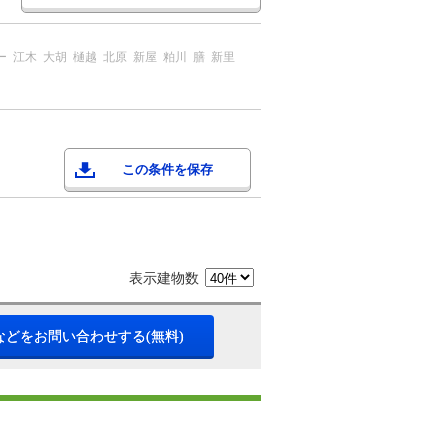
ー
江木
大胡
樋越
北原
新屋
粕川
膳
新里
この条件を保存
表示建物数
などをお問い合わせする(無料)