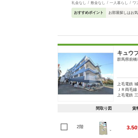
礼金なし
敷金なし
一人暮らし
ワ
おすすめポイント
お部屋探しはお気
キュウ
群馬県前橋
上毛電鉄 城
ＪＲ両毛線 
上毛電鉄 三
間取り図
賃
2階
3.50