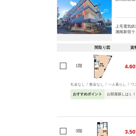
上毛電気鉄
湘南新宿ラ
間取り図
賃
1階
4.60
礼金なし
敷金なし
一人暮らし
ワ
おすすめポイント
お部屋探しはＬＩ
3階
3.50