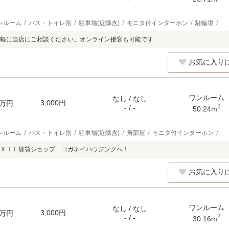
ンルーム
バス・トイレ別
駐車場(近隣含)
モニタ付インターホン
駐輪場
軽に当店にご相談ください。オンライン接客も可能です
お気に入り
ワンルーム
なし / なし
3,000円
万円
2
- / -
50.24m
ンルーム
バス・トイレ別
駐車場(近隣含)
角部屋
モニタ付インターホン
ＸＩＬ賃貸ショップ コガネイハウジングへ！
お気に入り
ワンルーム
なし / なし
3,000円
万円
2
- / -
30.16m