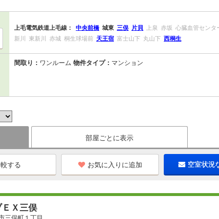
上毛電気鉄道上毛線：
中央前橋
城東
三俣
片貝
上泉
赤坂
心臓血管センタ
新川
東新川
赤城
桐生球場前
天王宿
富士山下
丸山下
西桐生
間取り：
ワンルーム
物件タイプ：
マンション
部屋ごとに表示
お気に入りに追加
空室状況
ブＥＸ三俣
市三俣町１丁目