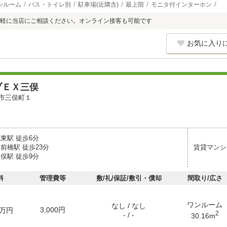
ンルーム
バス・トイレ別
駐車場(近隣含)
最上階
モニタ付インターホン
軽に当店にご相談ください。オンライン接客も可能です
お気に入り
ブＥＸ三俣
市三俣町１
東駅 徒歩6分
前橋駅 徒歩23分
賃貸マンシ
俣駅 徒歩9分
料
管理費等
敷/礼/保証/敷引・償却
間取り/広さ
ワンルーム
なし / なし
3,000円
万円
2
- / -
30.16m