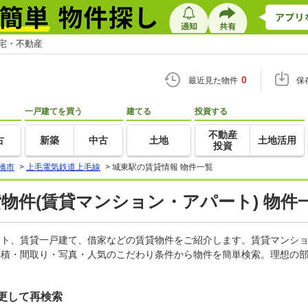
住宅・不動産
0
最近見た物件
保
一戸建てを買う
建てる
投資する
不動産
古
新築
中古
土地
土地活用
投資
橋市
>
上毛電気鉄道上毛線
>
城東駅の賃貸情報 物件一覧
貸物件(賃貸マンション・アパート) 物件
パート、賃貸一戸建て、借家などの賃貸物件をご紹介します。賃貸マンシ
面積・間取り・写真・人気のこだわり条件から物件を簡単検索。理想の部
更して再検索