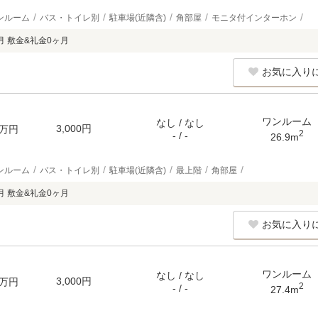
ンルーム
バス・トイレ別
駐車場(近隣含)
角部屋
モニタ付インターホン
月 敷金&礼金0ヶ月
お気に入り
ワンルーム
なし / なし
3,000円
万円
2
- / -
26.9m
ンルーム
バス・トイレ別
駐車場(近隣含)
最上階
角部屋
月 敷金&礼金0ヶ月
お気に入り
ワンルーム
なし / なし
3,000円
万円
2
- / -
27.4m