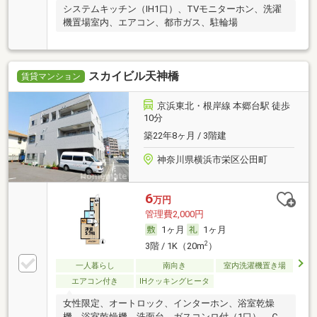
システムキッチン（IH1口）、TVモニターホン、洗濯
機置場室内、エアコン、都市ガス、駐輪場
スカイビル天神橋
賃貸マンション
京浜東北・根岸線 本郷台駅 徒歩
10分
築22年8ヶ月 / 3階建
神奈川県横浜市栄区公田町
6
万円
管理費2,000円
1ヶ月
1ヶ月
2
3階 / 1K（20m
）
一人暮らし
南向き
室内洗濯機置き場
エアコン付き
IHクッキングヒータ
女性限定、オートロック、インターホン、浴室乾燥
機、浴室乾燥機、洗面台、ガスコンロ付（1口）、Ｃ