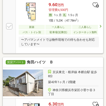
9.60
万円
管理費4,500円
1ヶ月
1.5ヶ月
2
1階 / 1LDK（47.78m
）
新築
一人暮らし
二人暮らし
バス・トイレ別
駐車場(近隣含)
インターネット無料
〜アパマンメイトでは物件現地での待ち合わせも対応
しています〜
角田ハイツ Ｂ
賃貸アパート
京浜東北・根岸線 本郷台駅 徒歩
8分
築42年1ヶ月 / 2階建
神奈川県横浜市栄区小菅ケ谷３
丁目
6.30
万円