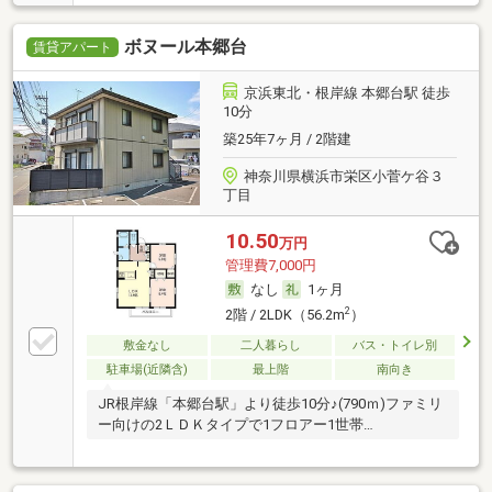
ボヌール本郷台
賃貸アパート
京浜東北・根岸線 本郷台駅 徒歩
10分
築25年7ヶ月 / 2階建
神奈川県横浜市栄区小菅ケ谷３
丁目
10.50
万円
管理費7,000円
なし
1ヶ月
2
2階 / 2LDK（56.2m
）
敷金なし
二人暮らし
バス・トイレ別
駐車場(近隣含)
最上階
南向き
JR根岸線「本郷台駅」より徒歩10分♪(790ｍ)ファミリ
ー向けの2ＬＤＫタイプで1フロアー1世帯…