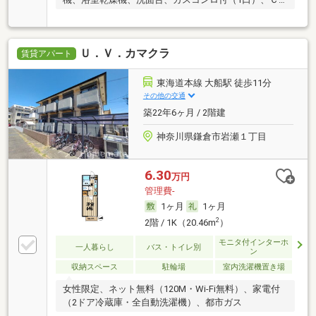
ＡＴＶ
Ｕ．Ｖ．カマクラ
賃貸アパート
東海道本線 大船駅 徒歩11分
その他の交通
築22年6ヶ月 / 2階建
神奈川県鎌倉市岩瀬１丁目
6.30
万円
管理費-
1ヶ月
1ヶ月
2
2階 / 1K（20.46m
）
モニタ付インターホ
一人暮らし
バス・トイレ別
ン
収納スペース
駐輪場
室内洗濯機置き場
女性限定、ネット無料（120M・Wi-Fi無料）、家電付
（2ドア冷蔵庫・全自動洗濯機）、都市ガス