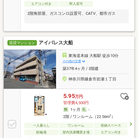
エアコン付き
即入居可
2階角部屋、ガスコンロ設置可、CATV、都市ガス
アイパレス大船
賃貸マンション
東海道本線 大船駅 徒歩10分
その他の交通
築37年4ヶ月 / 3階建
神奈川県鎌倉市岩瀬１丁目
5.95
万円
管理費4,500円
1ヶ月
-
2
2階 / ワンルーム（22.56m
）
一人暮らし
ワンルーム
収納スペース
駐輪場
室内洗濯機置き場
エアコン付き