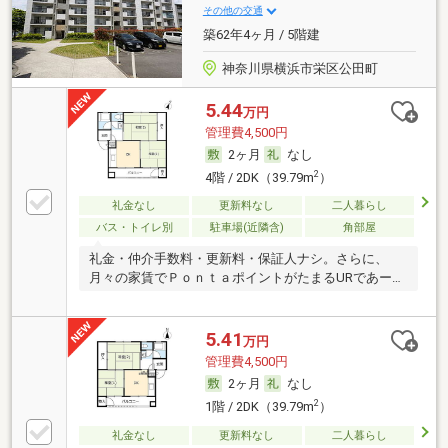
その他の交通
築62年4ヶ月 / 5階建
神奈川県横浜市栄区公田町
5.44
万円
管理費4,500円
2ヶ月
なし
2
4階 / 2DK（39.79m
）
礼金なし
更新料なし
二人暮らし
バス・トイレ別
駐車場(近隣含)
角部屋
礼金・仲介手数料・更新料・保証人ナシ。さらに、
月々の家賃でＰｏｎｔａポイントがたまるURであー
る。
5.41
万円
管理費4,500円
2ヶ月
なし
2
1階 / 2DK（39.79m
）
礼金なし
更新料なし
二人暮らし