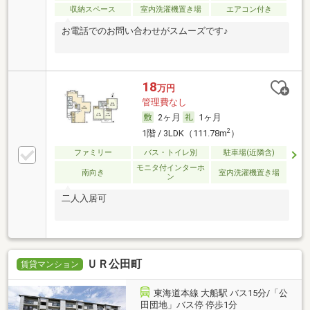
収納スペース
室内洗濯機置き場
エアコン付き
お電話でのお問い合わせがスムーズです♪
18
万円
管理費なし
2ヶ月
1ヶ月
2
1階 / 3LDK（111.78m
）
ファミリー
バス・トイレ別
駐車場(近隣含)
モニタ付インターホ
南向き
室内洗濯機置き場
ン
二人入居可
ＵＲ公田町
賃貸マンション
東海道本線 大船駅 バス15分/「公
田団地」バス停 停歩1分