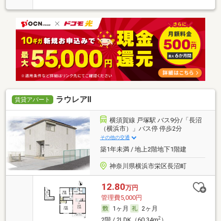
ラウレアⅡ
賃貸アパート
横須賀線 戸塚駅 バス9分/「長沼
（横浜市）」バス停 停歩2分
その他の交通
築1年未満 / 地上2階地下1階建
神奈川県横浜市栄区長沼町
12.80
万円
管理費5,000円
1ヶ月
2ヶ月
2
2階 / 2LDK（60.34m
）