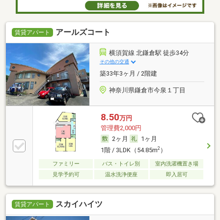
アールズコート
賃貸アパート
横須賀線 北鎌倉駅 徒歩34分
その他の交通
築33年3ヶ月 / 2階建
神奈川県鎌倉市今泉１丁目
8.50
万円
管理費2,000円
2ヶ月
1ヶ月
2
1階 / 3LDK（54.85m
）
ファミリー
バス・トイレ別
室内洗濯機置き場
見学予約可
温水洗浄便座
即入居可
スカイハイツ
賃貸アパート