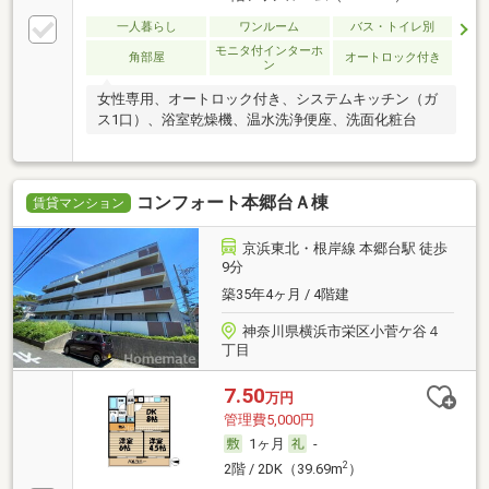
一人暮らし
ワンルーム
バス・トイレ別
モニタ付インターホ
角部屋
オートロック付き
ン
女性専用、オートロック付き、システムキッチン（ガ
ス1口）、浴室乾燥機、温水洗浄便座、洗面化粧台
コンフォート本郷台Ａ棟
賃貸マンション
京浜東北・根岸線 本郷台駅 徒歩
9分
築35年4ヶ月 / 4階建
神奈川県横浜市栄区小菅ケ谷４
丁目
7.50
万円
管理費5,000円
1ヶ月
-
2
2階 / 2DK（39.69m
）