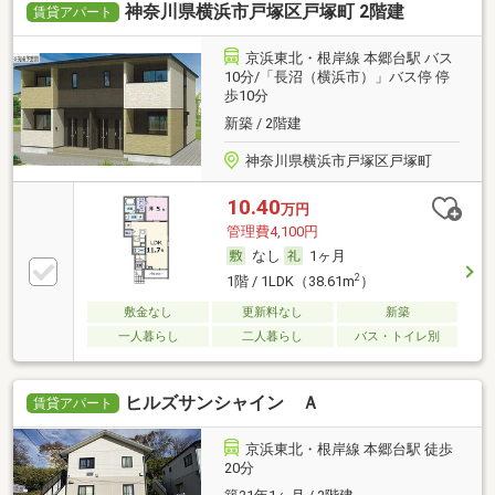
神奈川県横浜市戸塚区戸塚町 2階建
賃貸アパート
京浜東北・根岸線 本郷台駅 バス
10分/「長沼（横浜市）」バス停 停
歩10分
新築 / 2階建
神奈川県横浜市戸塚区戸塚町
10.40
万円
管理費4,100円
なし
1ヶ月
2
1階 / 1LDK（38.61m
）
敷金なし
更新料なし
新築
一人暮らし
二人暮らし
バス・トイレ別
ヒルズサンシャイン Ａ
賃貸アパート
京浜東北・根岸線 本郷台駅 徒歩
20分