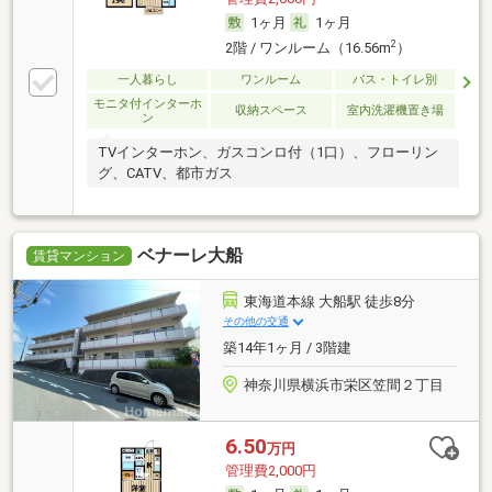
1ヶ月
1ヶ月
2
2階 / ワンルーム（16.56m
）
一人暮らし
ワンルーム
バス・トイレ別
モニタ付インターホ
収納スペース
室内洗濯機置き場
ン
TVインターホン、ガスコンロ付（1口）、フローリン
グ、CATV、都市ガス
ベナーレ大船
賃貸マンション
東海道本線 大船駅 徒歩8分
その他の交通
築14年1ヶ月 / 3階建
神奈川県横浜市栄区笠間２丁目
6.50
万円
管理費2,000円