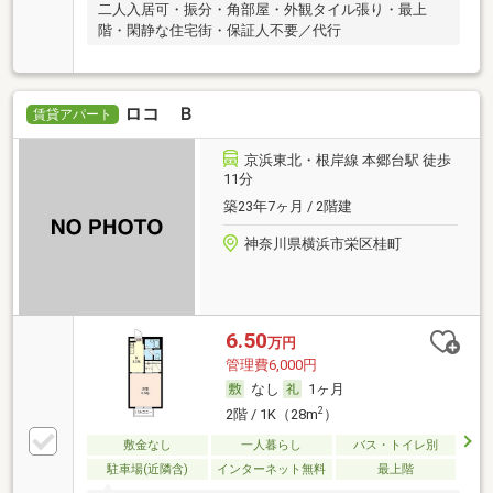
二人入居可・振分・角部屋・外観タイル張り・最上
階・閑静な住宅街・保証人不要／代行
ロコ Ｂ
賃貸アパート
京浜東北・根岸線 本郷台駅 徒歩
11分
築23年7ヶ月 / 2階建
神奈川県横浜市栄区桂町
6.50
万円
管理費6,000円
なし
1ヶ月
2
2階 / 1K（28m
）
敷金なし
一人暮らし
バス・トイレ別
駐車場(近隣含)
インターネット無料
最上階