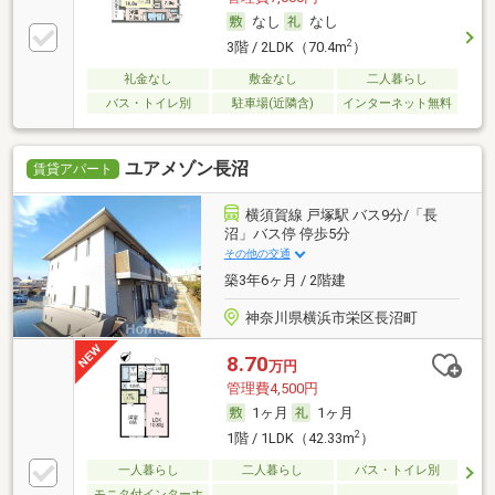
なし
なし
2
3階 / 2LDK（70.4m
）
礼金なし
敷金なし
二人暮らし
バス・トイレ別
駐車場(近隣含)
インターネット無料
ユアメゾン長沼
賃貸アパート
横須賀線 戸塚駅 バス9分/「長
沼」バス停 停歩5分
その他の交通
築3年6ヶ月 / 2階建
神奈川県横浜市栄区長沼町
8.70
万円
管理費4,500円
1ヶ月
1ヶ月
2
1階 / 1LDK（42.33m
）
一人暮らし
二人暮らし
バス・トイレ別
モニタ付インターホ