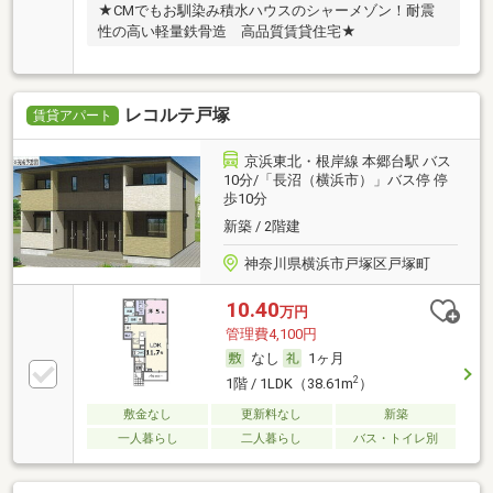
★CMでもお馴染み積水ハウスのシャーメゾン！耐震
性の高い軽量鉄骨造 高品質賃貸住宅★
レコルテ戸塚
賃貸アパート
京浜東北・根岸線 本郷台駅 バス
10分/「長沼（横浜市）」バス停 停
歩10分
新築 / 2階建
神奈川県横浜市戸塚区戸塚町
10.40
万円
管理費4,100円
なし
1ヶ月
2
1階 / 1LDK（38.61m
）
敷金なし
更新料なし
新築
一人暮らし
二人暮らし
バス・トイレ別