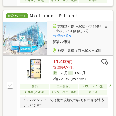
駐車場(近隣含)
インターネット無料
角部屋
Ｍａｉｓｏｎ Ｐｌａｎｔ
賃貸アパート
東海道本線 戸塚駅 バス11分/「日
ノ出橋」バス停 停歩2分
その他の交通
新築 / 2階建
神奈川県横浜市戸塚区戸塚町
11.40
万円
管理費4,500円
1ヶ月
1.5ヶ月
2
2階 / 2LDK（59.42m
）
新築
二人暮らし
バス・トイレ別
駐車場(近隣含)
インターネット無料
最上階
〜アパマンメイトでは物件現地での待ち合わせも対応
しています〜