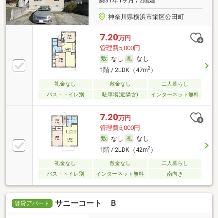
築31年1ヶ月 / 2階建
神奈川県横浜市栄区公田町
7.20
万円
管理費5,000円
なし
なし
2
1階 / 2LDK（47m
）
礼金なし
敷金なし
二人暮らし
バス・トイレ別
駐車場(近隣含)
インターネット無料
7.20
万円
管理費5,000円
なし
なし
2
1階 / 2LDK（42m
）
礼金なし
敷金なし
二人暮らし
バス・トイレ別
インターネット無料
南向き
サニーコート Ｂ
賃貸アパート