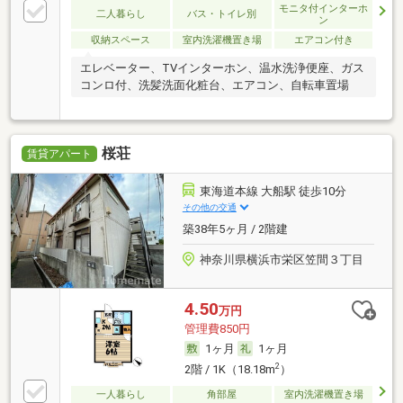
モニタ付インターホ
二人暮らし
バス・トイレ別
ン
収納スペース
室内洗濯機置き場
エアコン付き
エレベーター、TVインターホン、温水洗浄便座、ガス
コンロ付、洗髪洗面化粧台、エアコン、自転車置場
桜荘
賃貸アパート
東海道本線 大船駅 徒歩10分
その他の交通
築38年5ヶ月 / 2階建
神奈川県横浜市栄区笠間３丁目
4.50
万円
管理費850円
1ヶ月
1ヶ月
2
2階 / 1K（18.18m
）
一人暮らし
角部屋
室内洗濯機置き場