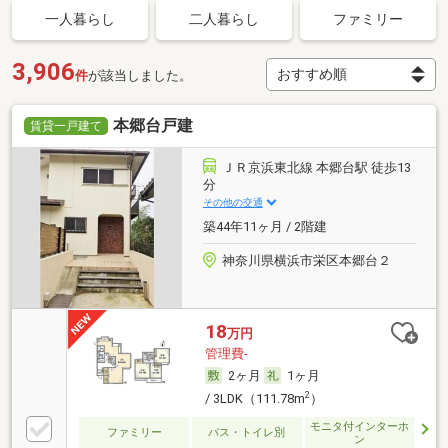
一人暮らし
二人暮らし
ファミリー
3,906
件
が該当しました。
本郷台戸建
賃貸一戸建て
ＪＲ京浜東北線 本郷台駅 徒歩13
分
その他の交通
築44年11ヶ月 / 2階建
神奈川県横浜市栄区本郷台２
18
万円
管理費-
2ヶ月
1ヶ月
2
/ 3LDK（111.78m
）
モニタ付インターホ
ファミリー
バス・トイレ別
ン