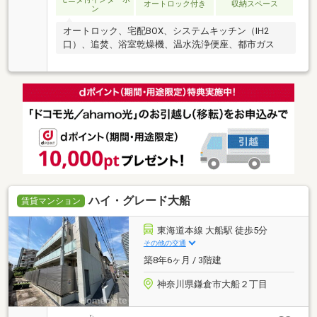
オートロック付き
収納スペース
ン
オートロック、宅配BOX、システムキッチン（IH2
口）、追焚、浴室乾燥機、温水洗浄便座、都市ガス
ハイ・グレード大船
賃貸マンション
東海道本線 大船駅 徒歩5分
その他の交通
築8年6ヶ月 / 3階建
神奈川県鎌倉市大船２丁目