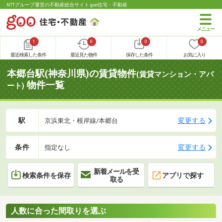
NTTグループ運営の不動産総合サイト goo住宅・不動産
1
0
0
0
最近検索した条件
最近見た物件
保存した条件
お気に入り
本郷台駅(神奈川県)の賃貸物件
(賃貸マンション・アパ
物件一覧
ート)
駅
変更する
京浜東北・根岸線/本郷台
条件
変更する
指定なし
新着メールを受
検索条件を保存
アプリで探す
取る
人数に合った間取りを選ぶ