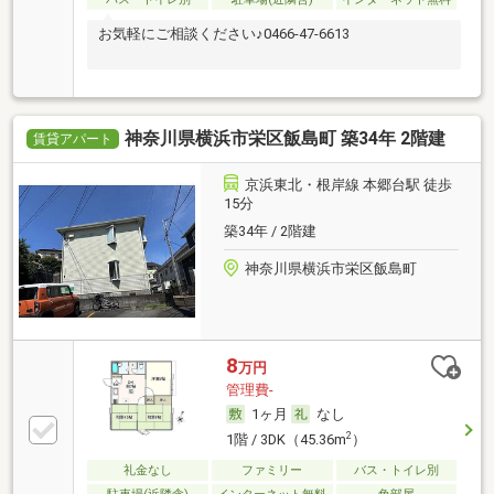
お気軽にご相談ください♪0466-47-6613
神奈川県横浜市栄区飯島町 築34年 2階建
賃貸アパート
京浜東北・根岸線 本郷台駅 徒歩
15分
築34年 / 2階建
神奈川県横浜市栄区飯島町
8
万円
管理費-
1ヶ月
なし
2
1階 / 3DK（45.36m
）
礼金なし
ファミリー
バス・トイレ別