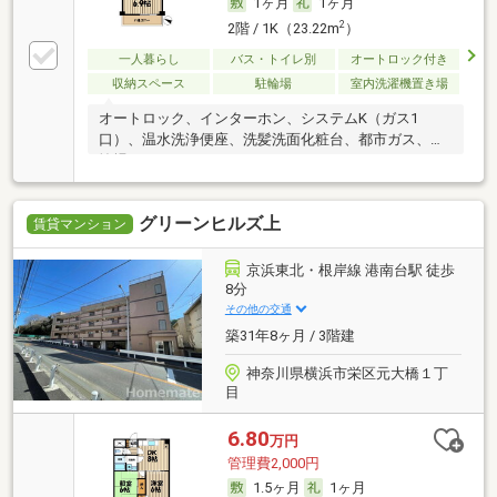
1ヶ月
1ヶ月
2
2階 / 1K（23.22m
）
一人暮らし
バス・トイレ別
オートロック付き
収納スペース
駐輪場
室内洗濯機置き場
オートロック、インターホン、システムK（ガス1
口）、温水洗浄便座、洗髪洗面化粧台、都市ガス、駐
輪場
グリーンヒルズ上
賃貸マンション
京浜東北・根岸線 港南台駅 徒歩
8分
その他の交通
築31年8ヶ月 / 3階建
神奈川県横浜市栄区元大橋１丁
目
6.80
万円
管理費2,000円
1.5ヶ月
1ヶ月