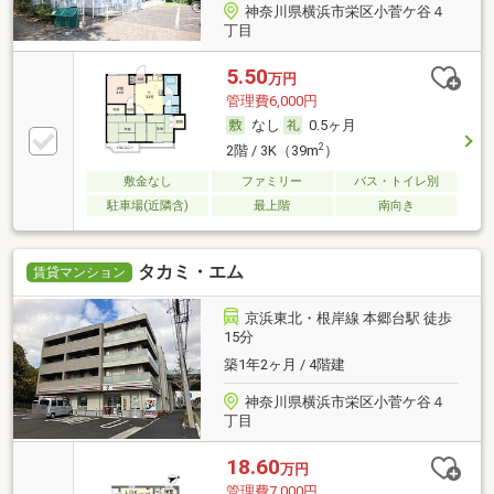
神奈川県横浜市栄区小菅ケ谷４
丁目
5.50
万円
管理費6,000円
なし
0.5ヶ月
2
2階 / 3K（39m
）
敷金なし
ファミリー
バス・トイレ別
駐車場(近隣含)
最上階
南向き
タカミ・エム
賃貸マンション
京浜東北・根岸線 本郷台駅 徒歩
15分
築1年2ヶ月 / 4階建
神奈川県横浜市栄区小菅ケ谷４
丁目
18.60
万円
管理費7,000円