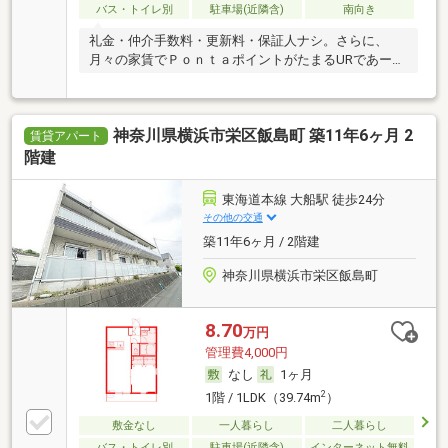
バス・トイレ別
駐車場(近隣含)
南向き
礼金・仲介手数料・更新料・保証人ナシ。さらに、
月々の家賃でＰｏｎｔａポイントがたまるURであー
る。
神奈川県横浜市栄区飯島町 築11年6ヶ月 2
賃貸アパート
階建
東海道本線 大船駅 徒歩24分
その他の交通
築11年6ヶ月 / 2階建
神奈川県横浜市栄区飯島町
8.70
万円
管理費4,000円
なし
1ヶ月
2
1階 / 1LDK（39.74m
）
敷金なし
一人暮らし
二人暮らし
バス・トイレ別
駐車場(近隣含)
インターネット無料