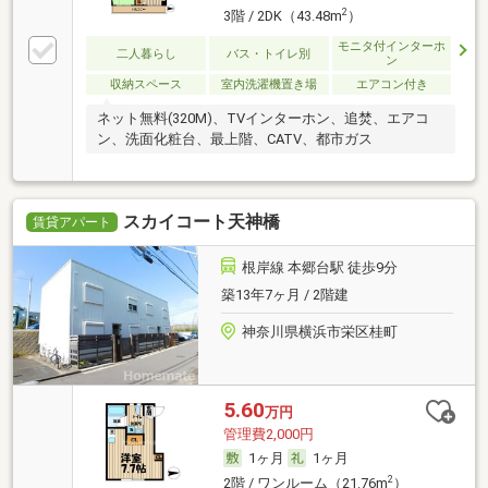
2
3階 / 2DK（43.48m
）
モニタ付インターホ
二人暮らし
バス・トイレ別
ン
収納スペース
室内洗濯機置き場
エアコン付き
ネット無料(320M)、TVインターホン、追焚、エアコ
ン、洗面化粧台、最上階、CATV、都市ガス
スカイコート天神橋
賃貸アパート
根岸線 本郷台駅 徒歩9分
築13年7ヶ月 / 2階建
神奈川県横浜市栄区桂町
5.60
万円
管理費2,000円
1ヶ月
1ヶ月
2
2階 / ワンルーム（21.76m
）