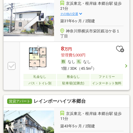
京浜東北・根岸線 本郷台駅 徒歩
21分
その他の交通
築31年6ヶ月 / 2階建
神奈川県横浜市栄区鍛冶ケ谷１
丁目
8
万円
管理費5,000円
なし
なし
2
1階 / 3DK（45.5m
）
礼金なし
敷金なし
ファミリー
バス・トイレ別
駐車場(近隣含)
インターネット無料
レインボーハイツ本郷台
賃貸アパート
京浜東北・根岸線 本郷台駅 徒歩
11分
築43年5ヶ月 / 2階建