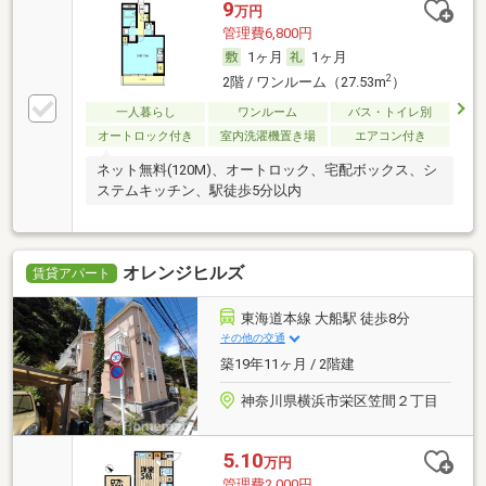
9
万円
管理費6,800円
1ヶ月
1ヶ月
2
2階 / ワンルーム（27.53m
）
一人暮らし
ワンルーム
バス・トイレ別
オートロック付き
室内洗濯機置き場
エアコン付き
ネット無料(120M)、オートロック、宅配ボックス、シ
ステムキッチン、駅徒歩5分以内
オレンジヒルズ
賃貸アパート
東海道本線 大船駅 徒歩8分
その他の交通
築19年11ヶ月 / 2階建
神奈川県横浜市栄区笠間２丁目
5.10
万円
管理費2,000円