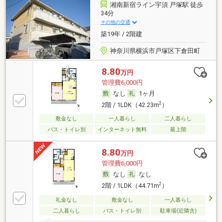
湘南新宿ライン宇須 戸塚駅 徒歩
34分
その他の交通
築19年 / 2階建
神奈川県横浜市戸塚区下倉田町
8.80
万円
管理費6,000円
なし
1ヶ月
2
2階 / 1LDK（42.23m
）
敷金なし
一人暮らし
二人暮らし
バス・トイレ別
インターネット無料
最上階
8.80
万円
管理費6,000円
なし
なし
2
2階 / 1LDK（44.71m
）
礼金なし
敷金なし
一人暮らし
二人暮らし
バス・トイレ別
駐車場(近隣含)