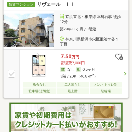
リヴェール ＩＩ
賃貸マンション
京浜東北・根岸線 本郷台駅 徒歩
12分
築29年11ヶ月 / 3階建
神奈川県横浜市栄区鍛冶ケ谷１
丁目
7.50
万円
管理費7,000円
なし
0.5ヶ月
2
3階 / 2DK（46.87m
）
敷金なし
二人暮らし
バス・トイレ別
駐車場(近隣含)
最上階
駐輪場