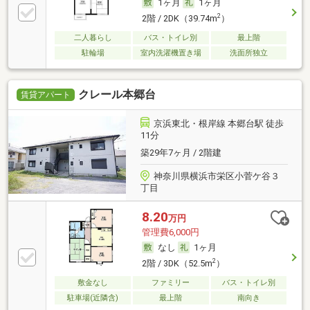
1ヶ月
1ヶ月
2
2階 / 2DK（39.74m
）
二人暮らし
バス・トイレ別
最上階
駐輪場
室内洗濯機置き場
洗面所独立
クレール本郷台
賃貸アパート
京浜東北・根岸線 本郷台駅 徒歩
11分
築29年7ヶ月 / 2階建
神奈川県横浜市栄区小菅ケ谷３
丁目
8.20
万円
管理費6,000円
なし
1ヶ月
2
2階 / 3DK（52.5m
）
敷金なし
ファミリー
バス・トイレ別
駐車場(近隣含)
最上階
南向き