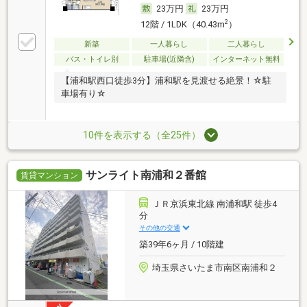
23万円
23万円
2
12階 / 1LDK（40.43m
）
新築
一人暮らし
二人暮らし
バス・トイレ別
駐車場(近隣含)
インターネット無料
【浦和駅西口徒歩3分】浦和駅を見渡せる絶景！☆駐
車場有り☆
10件を表示する（全25件）
サンライト南浦和２番館
賃貸マンション
ＪＲ京浜東北線 南浦和駅 徒歩4
分
その他の交通
築39年6ヶ月 / 10階建
埼玉県さいたま市南区南浦和２