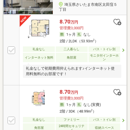
埼玉県さいたま市南区太田窪５
丁目
8.70
万円
管理費3,000円
1ヶ月
なし
2
2階 / 2LDK（53.93m
）
礼金なし
二人暮らし
バス・トイレ別
モニタ付インターホ
インターネット無料
角部屋
ン
礼金なしで初期費用抑えられます♪インターネット使
用料無料のお部屋です！
8.70
万円
管理費3,000円
1ヶ月
なし(実費)
2
2階 / 3DK（48.99m
）
礼金なし
ファミリー
バス・トイレ別
24時間セキュリテ
角部屋
収納スペース
ィ