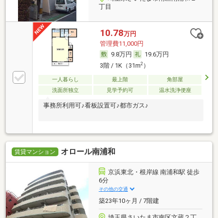
丁目
10.78
万円
管理費11,000円
9.8万円
19.6万円
2
3階 / 1K（31m
）
一人暮らし
最上階
角部屋
洗面所独立
見学予約可
温水洗浄便座
事務所利用可♪看板設置可♪都市ガス♪
オロール南浦和
賃貸マンション
京浜東北・根岸線 南浦和駅 徒歩
6分
その他の交通
築23年10ヶ月 / 7階建
埼玉県さいたま市南区文蔵２丁