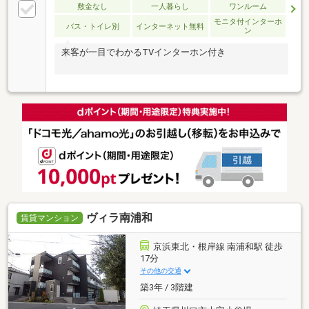
敷金なし
一人暮らし
ワンルーム
モニタ付インターホ
バス・トイレ別
インターネット無料
ン
来客が一目でわかるTVインターホン付き
ヴィラ南浦和
賃貸マンション
京浜東北・根岸線 南浦和駅 徒歩
17分
その他の交通
築3年 / 3階建