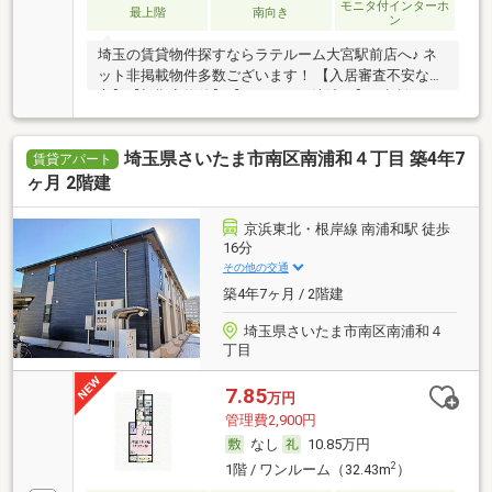
モニタ付インターホ
最上階
南向き
ン
埼玉の賃貸物件探すならラテルーム大宮駅前店へ♪ ネ
ット非掲載物件多数ございます！ 【入居審査不安な
方】【初期安物件】【クレジット決済可】ご相談くだ
さい！！ ※仲介手数料無料 『ご来店初めてのお客様・
当物件を契約に限る』
埼玉県さいたま市南区南浦和４丁目 築4年7
賃貸アパート
ヶ月 2階建
京浜東北・根岸線 南浦和駅 徒歩
16分
その他の交通
築4年7ヶ月 / 2階建
埼玉県さいたま市南区南浦和４
丁目
7.85
万円
管理費2,900円
なし
10.85万円
2
1階 / ワンルーム（32.43m
）