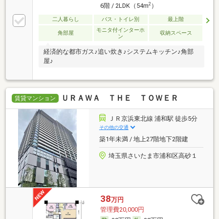
2
6階 / 2LDK（54m
）
二人暮らし
バス・トイレ別
最上階
モニタ付インターホ
角部屋
収納スペース
ン
経済的な都市ガス♪追い炊き♪システムキッチン♪角部
屋♪
ＵＲＡＷＡ ＴＨＥ ＴＯＷＥＲ
賃貸マンション
ＪＲ京浜東北線 浦和駅 徒歩5分
その他の交通
築1年未満 / 地上27階地下2階建
埼玉県さいたま市浦和区高砂１
38
万円
管理費20,000円