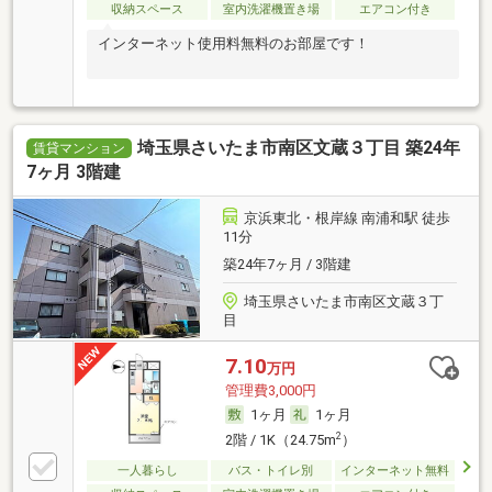
収納スペース
室内洗濯機置き場
エアコン付き
インターネット使用料無料のお部屋です！
埼玉県さいたま市南区文蔵３丁目 築24年
賃貸マンション
7ヶ月 3階建
京浜東北・根岸線 南浦和駅 徒歩
11分
築24年7ヶ月 / 3階建
埼玉県さいたま市南区文蔵３丁
目
7.10
万円
管理費3,000円
1ヶ月
1ヶ月
2
2階 / 1K（24.75m
）
一人暮らし
バス・トイレ別
インターネット無料