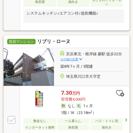
モニタ付インターホ
角部屋
南向き
ン
システムキッチン♪エアコン付♪追炊機能♪
リブリ・ローヌ
賃貸マンション
京浜東北・根岸線 蕨駅 徒歩22分
その他の交通
築8年7ヶ月 / 3階建
埼玉県川口市大字芝
7.30
万円
管理費4,000円
なし
1ヶ月
2
1階 / 1K（23.18m
）
敷金なし
一人暮らし
バス・トイレ別
インターネット無料
角部屋
南向き