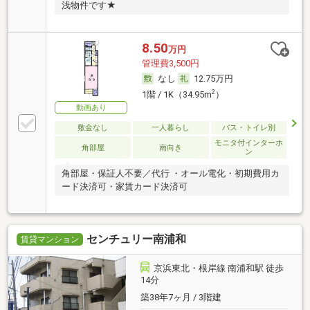
浅物件です★
8.50
万円
管理費3,500円
なし
12.75万円
2
1階 / 1K（34.95m
）
動画あり
敷金なし
一人暮らし
バス・トイレ別
モニタ付インターホ
角部屋
南向き
ン
角部屋・保証人不要／代行 ・オール電化・初期費用カ
ード決済可・家賃カード決済可
センチュリー南浦和
賃貸マンション
京浜東北・根岸線 南浦和駅 徒歩
14分
築38年7ヶ月 / 3階建