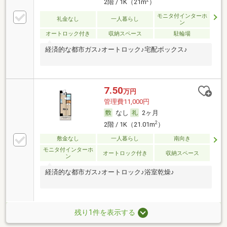
2階 / 1K（21m
）
モニタ付インターホ
礼金なし
一人暮らし
ン
オートロック付き
収納スペース
駐輪場
経済的な都市ガス♪オートロック♪宅配ボックス♪
7.50
万円
管理費11,000円
なし
2ヶ月
2
2階 / 1K（21.01m
）
敷金なし
一人暮らし
南向き
モニタ付インターホ
オートロック付き
収納スペース
ン
経済的な都市ガス♪オートロック♪浴室乾燥♪
残り1件を表示する