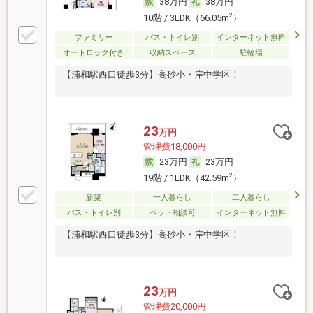
38万円
38万円
2
10階 / 3LDK（66.05m
）
ファミリー
バス・トイレ別
インターネット無料
オートロック付き
収納スペース
駐輪場
【浦和駅西口徒歩3分】高砂小・岸中学区！
23
万円
管理費18,000円
23万円
23万円
2
19階 / 1LDK（42.59m
）
新築
一人暮らし
二人暮らし
バス・トイレ別
ペット相談可
インターネット無料
【浦和駅西口徒歩3分】高砂小・岸中学区！
23
万円
管理費20,000円