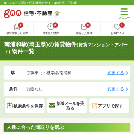
NTTグループ運営の不動産総合サイト goo住宅・不動産
1
0
0
0
最近検索した条件
最近見た物件
保存した条件
お気に入り
南浦和駅(埼玉県)の賃貸物件
(賃貸マンション・アパー
物件一覧
ト)
駅
変更する
京浜東北・根岸線/南浦和
条件
変更する
指定なし
新着メールを受
検索条件を保存
アプリで探す
取る
人数に合った間取りを選ぶ