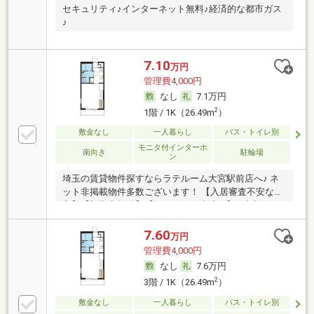
セキュリティ♪インターネット無料♪経済的な都市ガス
♪
7.10
万円
管理費4,000円
なし
7.1万円
2
1階 / 1K（26.49m
）
敷金なし
一人暮らし
バス・トイレ別
モニタ付インターホ
南向き
駐輪場
ン
埼玉の賃貸物件探すならラテルーム大宮駅前店へ♪ ネ
ット非掲載物件多数ございます！ 【入居審査不安な
方】【初期安物件】【クレジット決済可】ご相談くだ
さい！！ ※仲介手数料無料 『ご来店初めてのお客様・
当物件を契約に限る』
7.60
万円
管理費4,000円
なし
7.6万円
2
3階 / 1K（26.49m
）
敷金なし
一人暮らし
バス・トイレ別