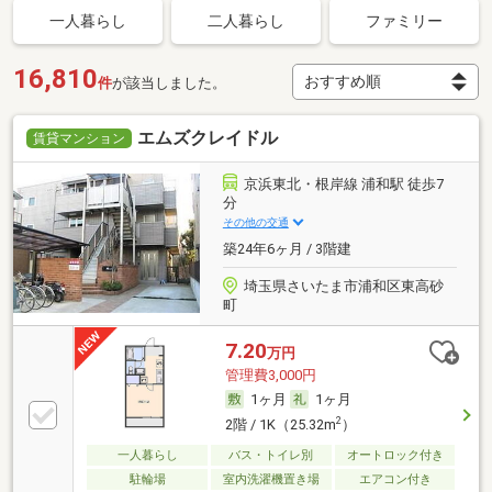
一人暮らし
二人暮らし
ファミリー
16,810
件
が該当しました。
エムズクレイドル
賃貸マンション
京浜東北・根岸線 浦和駅 徒歩7
分
その他の交通
築24年6ヶ月 / 3階建
埼玉県さいたま市浦和区東高砂
町
7.20
万円
管理費3,000円
1ヶ月
1ヶ月
2
2階 / 1K（25.32m
）
一人暮らし
バス・トイレ別
オートロック付き
駐輪場
室内洗濯機置き場
エアコン付き