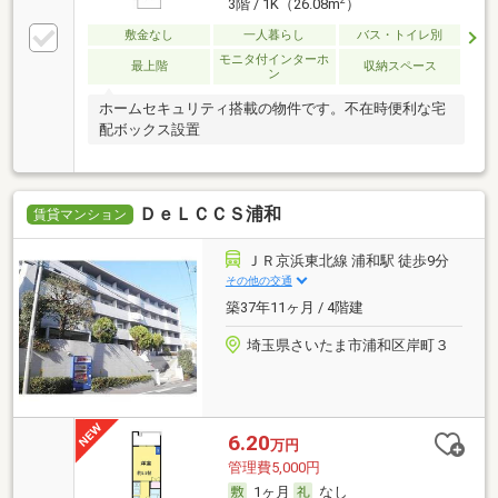
3階 / 1K（26.08m
）
敷金なし
一人暮らし
バス・トイレ別
モニタ付インターホ
最上階
収納スペース
ン
ホームセキュリティ搭載の物件です。不在時便利な宅
配ボックス設置
ＤｅＬＣＣＳ浦和
賃貸マンション
ＪＲ京浜東北線 浦和駅 徒歩9分
その他の交通
築37年11ヶ月 / 4階建
埼玉県さいたま市浦和区岸町３
6.20
万円
管理費5,000円
1ヶ月
なし