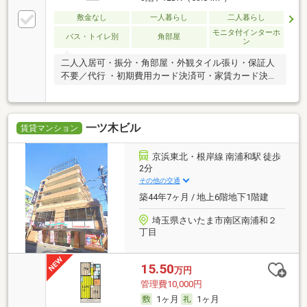
敷金なし
一人暮らし
二人暮らし
モニタ付インターホ
バス・トイレ別
角部屋
ン
二人入居可・振分・角部屋・外観タイル張り・保証人
不要／代行 ・初期費用カード決済可・家賃カード決済
可
一ツ木ビル
賃貸マンション
京浜東北・根岸線 南浦和駅 徒歩
2分
その他の交通
築44年7ヶ月 / 地上6階地下1階建
埼玉県さいたま市南区南浦和２
丁目
15.50
万円
管理費10,000円
1ヶ月
1ヶ月