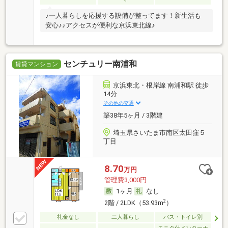
♪一人暮らしを応援する設備が整ってます！新生活も
安心♪♪アクセスが便利な京浜東北線♪
センチュリー南浦和
賃貸マンション
京浜東北・根岸線 南浦和駅 徒歩
14分
その他の交通
築38年5ヶ月 / 3階建
埼玉県さいたま市南区太田窪５
丁目
8.70
万円
管理費3,000円
1ヶ月
なし
2
2階 / 2LDK（53.93m
）
礼金なし
二人暮らし
バス・トイレ別