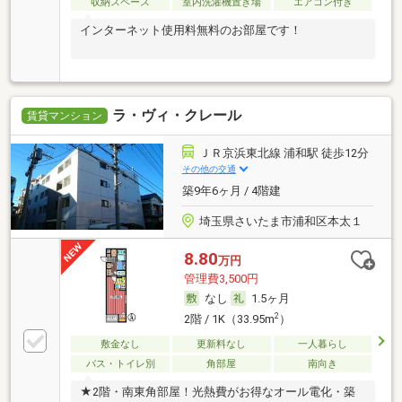
収納スペース
室内洗濯機置き場
エアコン付き
インターネット使用料無料のお部屋です！
ラ・ヴィ・クレール
賃貸マンション
ＪＲ京浜東北線 浦和駅 徒歩12分
その他の交通
築9年6ヶ月 / 4階建
埼玉県さいたま市浦和区本太１
8.80
万円
管理費3,500円
なし
1.5ヶ月
2
2階 / 1K（33.95m
）
敷金なし
更新料なし
一人暮らし
バス・トイレ別
角部屋
南向き
★2階・南東角部屋！光熱費がお得なオール電化・築