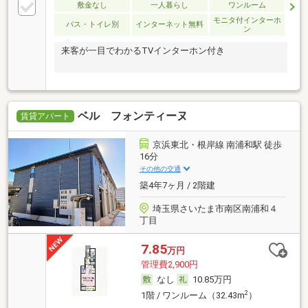
敷金なし
一人暮らし
ワンルーム
モニタ付インターホ
バス・トイレ別
インターネット無料
ン
来客が一目でわかるTVインターホン付き
ベル フォンティーヌ
賃貸アパート
京浜東北・根岸線 南浦和駅 徒歩
16分
その他の交通
築4年7ヶ月 / 2階建
埼玉県さいたま市南区南浦和４
丁目
7.85
万円
管理費2,900円
なし
10.85万円
2
1階 / ワンルーム（32.43m
）