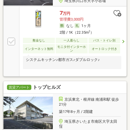
埼玉県川口市大字小谷場
7
万円
管理費3,000円
なし
1ヶ月
2
2階 / 1K（22.35m
）
敷金なし
一人暮らし
バス・トイレ別
モニタ付インターホ
インターネット無料
オートロック付き
ン
システムキッチン♪都市ガス♪ダブルロック♪
トップヒルズ
賃貸アパート
京浜東北・根岸線 南浦和駅 徒歩
21分
築17年8ヶ月 / 2階建
埼玉県さいたま市南区大字太田
窪