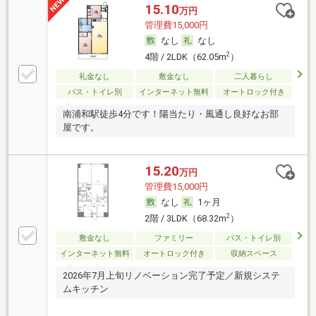
15.10
万円
管理費15,000円
なし
なし
2
4階 / 2LDK（62.05m
）
礼金なし
敷金なし
二人暮らし
バス・トイレ別
インターネット無料
オートロック付き
南浦和駅徒歩4分です！陽当たり・風通し良好なお部
屋です。
15.20
万円
管理費15,000円
なし
1ヶ月
2
2階 / 3LDK（68.32m
）
敷金なし
ファミリー
バス・トイレ別
インターネット無料
オートロック付き
収納スペース
2026年7月上旬リノベーション完了予定／新規システ
ムキッチン