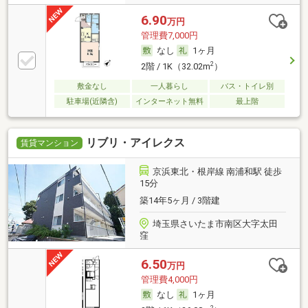
6.90
万円
管理費7,000円
なし
1ヶ月
2
2階 / 1K（32.02m
）
敷金なし
一人暮らし
バス・トイレ別
駐車場(近隣含)
インターネット無料
最上階
リブリ・アイレクス
賃貸マンション
京浜東北・根岸線 南浦和駅 徒歩
15分
築14年5ヶ月 / 3階建
埼玉県さいたま市南区大字太田
窪
6.50
万円
管理費4,000円
なし
1ヶ月
2