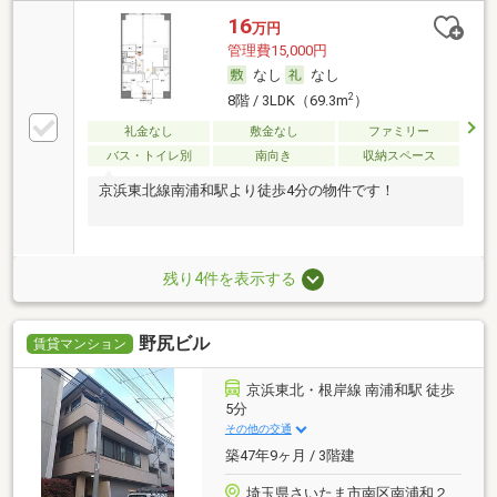
16
万円
管理費15,000円
なし
なし
2
8階 / 3LDK（69.3m
）
礼金なし
敷金なし
ファミリー
バス・トイレ別
南向き
収納スペース
京浜東北線南浦和駅より徒歩4分の物件です！
残り4件を表示する
野尻ビル
賃貸マンション
京浜東北・根岸線 南浦和駅 徒歩
5分
その他の交通
築47年9ヶ月 / 3階建
埼玉県さいたま市南区南浦和２