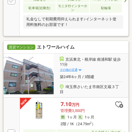
モニタ付インターホ
駐車場(近隣含)
駐輪場
ン
礼金なしで初期費用抑えられます♪インターネット使
用料無料のお部屋です！
エトワールハイム
賃貸マンション
京浜東北・根岸線 南浦和駅 徒歩
11分
その他の交通
築24年6ヶ月 / 3階建
埼玉県さいたま市南区文蔵３丁
目
7.10
万円
管理費3,000円
1ヶ月
1ヶ月
2
2階 / 1K（24.75m
）