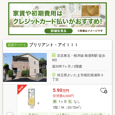
ブリリアント・アイＩＩＩ
賃貸アパート
京浜東北・根岸線 南浦和駅 徒歩
8分
築20年7ヶ月 / 2階建
埼玉県さいたま市南区南浦和３
丁目
5.90
万円
管理費4,000円
1ヶ月
なし
2
1階 / 1K（20.72m
）
礼金なし
一人暮らし
バス・トイレ別