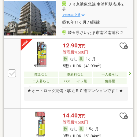
ＪＲ京浜東北線 南浦和駅 徒歩2
分
その他の交通
築10年11ヶ月 / 8階建
埼玉県さいたま市南区南浦和２
12.90
万円
管理費4,600円
なし
1ヶ月
2
5階 / 1LDK（43.99m
）
敷金なし
更新料なし
一人暮らし
二人暮らし
バス・トイレ別
角部屋
★オートロック完備・駅近ＲＣ造マンションです！★
14.40
万円
管理費4,600円
なし
1.5ヶ月
2
3階 / 1LDK（53.84m
）