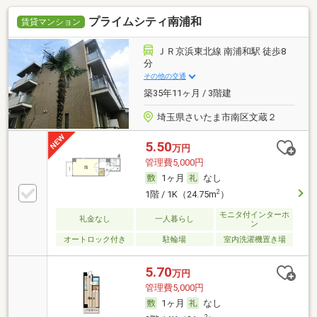
プライムシティ南浦和
賃貸マンション
ＪＲ京浜東北線 南浦和駅 徒歩8
分
その他の交通
築35年11ヶ月 / 3階建
埼玉県さいたま市南区文蔵２
5.50
万円
管理費5,000円
1ヶ月
なし
2
1階 / 1K（24.75m
）
モニタ付インターホ
礼金なし
一人暮らし
ン
オートロック付き
駐輪場
室内洗濯機置き場
5.70
万円
管理費5,000円
1ヶ月
なし
2