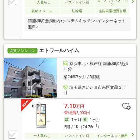
モニタ付インターホ
一人暮らし
バス・トイレ別
ン
収納スペース
駐輪場
室内洗濯機置き場
南浦和駅徒歩圏内♪システムキッチン♪インターネット
無料♪
エトワールハイム
賃貸マンション
京浜東北・根岸線 南浦和駅 徒歩
11分
築24年7ヶ月 / 3階建
埼玉県さいたま市南区文蔵３丁
目
7.10
万円
管理費3,000円
1ヶ月
1ヶ月
2
2階 / 1K（24.75m
）
一人暮らし
バス・トイレ別
インターネット無料