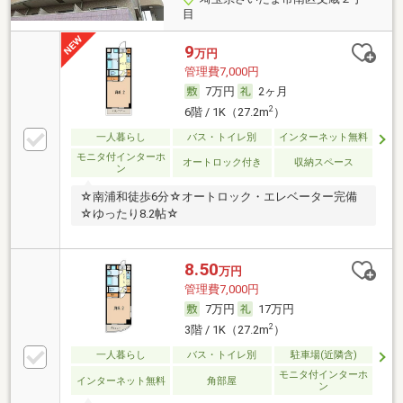
目
9
万円
管理費7,000円
7万円
2ヶ月
2
6階 / 1K（27.2m
）
一人暮らし
バス・トイレ別
インターネット無料
モニタ付インターホ
オートロック付き
収納スペース
ン
☆南浦和徒歩6分☆オートロック・エレベーター完備
☆ゆったり8.2帖☆
8.50
万円
管理費7,000円
7万円
17万円
2
3階 / 1K（27.2m
）
一人暮らし
バス・トイレ別
駐車場(近隣含)
モニタ付インターホ
インターネット無料
角部屋
ン