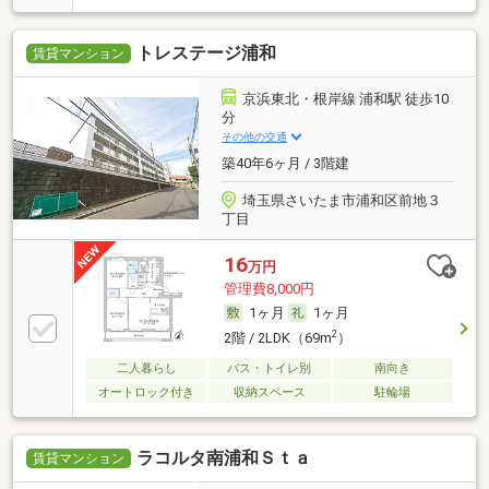
トレステージ浦和
賃貸マンション
京浜東北・根岸線 浦和駅 徒歩10
分
その他の交通
築40年6ヶ月 / 3階建
埼玉県さいたま市浦和区前地３
丁目
16
万円
管理費8,000円
1ヶ月
1ヶ月
2
2階 / 2LDK（69m
）
二人暮らし
バス・トイレ別
南向き
オートロック付き
収納スペース
駐輪場
ラコルタ南浦和Ｓｔａ
賃貸マンション