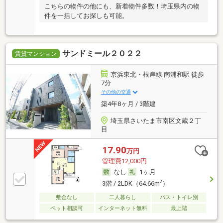
こちらの物件の他にも、新着物件多数！埼玉県内の物
件を一括してお探しも可能。
サンドミール２０２２
賃貸マンション
京浜東北・根岸線 南浦和駅 徒歩
7分
その他の交通
築4年8ヶ月 / 3階建
埼玉県さいたま市南区文蔵２丁
目
17.90
万円
管理費12,000円
なし
1ヶ月
2
3階 / 2LDK（64.66m
）
敷金なし
二人暮らし
バス・トイレ別
ペット相談可
インターネット無料
最上階