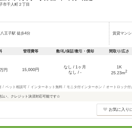
子市千人町２丁目
西八王子駅 徒歩4分
賃貸マンシ
料
管理費等
敷/礼/保証/敷引・償却
間取り/広さ
なし / 1ヶ月
1K
15,000円
万円
2
なし / -
25.23m
別
ペット相談可
インターネット無料
モニタ付インターホン
オートロック付
払い、クレジット決済対応可能です☆
お気に入り