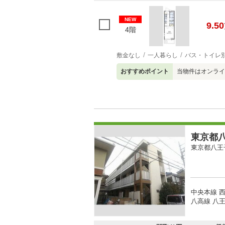
NEW
9.50
4階
敷金なし
一人暮らし
バス・トイレ
おすすめポイント
当物件はオンライ
東京都八
東京都八王
中央本線 西
八高線 八王