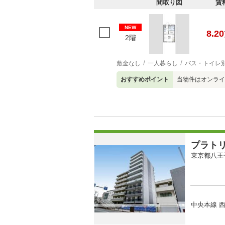
間取り図
賃
NEW
8.20
2階
敷金なし
一人暮らし
バス・トイレ
おすすめポイント
当物件はオンライ
プラト
東京都八王
中央本線 西