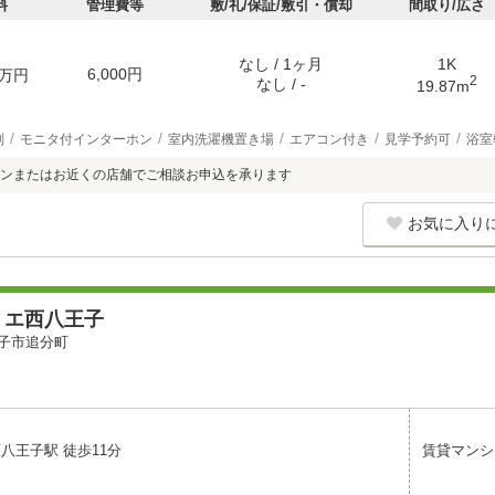
料
管理費等
敷/礼/保証/敷引・償却
間取り/広さ
なし / 1ヶ月
1K
6,000円
万円
2
なし / -
19.87m
別
モニタ付インターホン
室内洗濯機置き場
エアコン付き
見学予約可
浴室
ンまたはお近くの店舗でご相談お申込を承ります
お気に入り
リエ西八王子
子市追分町
八王子駅 徒歩11分
賃貸マンシ