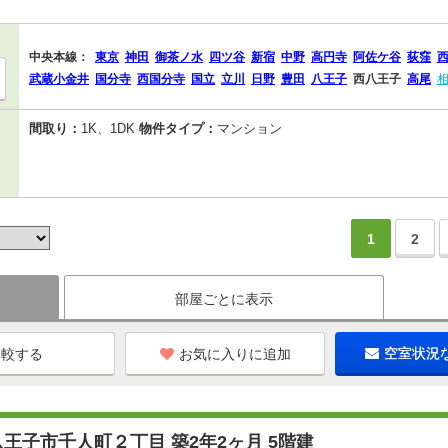
中央本線：
東京
神田
御茶ノ水
四ツ谷
新宿
中野
高円寺
阿佐ケ谷
荻窪
武蔵小金井
国分寺
西国分寺
国立
立川
日野
豊田
八王子
西八王子
高尾
間取り：
1K、1DK
物件タイプ：
マンション
1
2
部屋ごとに表示
お気に入りに追加
空室状況
王子市千人町２丁目 築2年2ヶ月 5階建