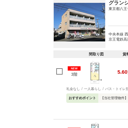
グラン
東京都八王
中央本線 
京王電鉄高
間取り図
賃
NEW
5.60
3階
礼金なし
一人暮らし
バス・トイレ
おすすめポイント
【当社管理物件】