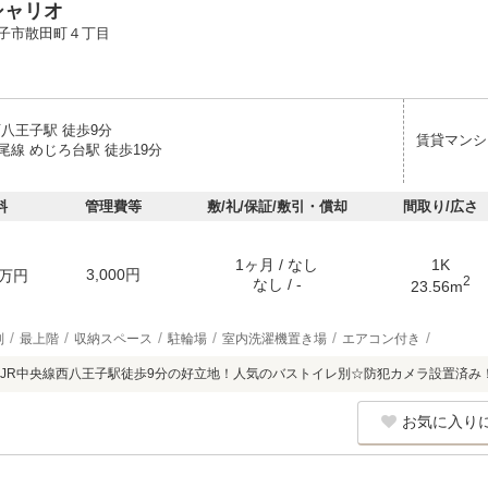
シャリオ
子市散田町４丁目
西八王子駅 徒歩9分
賃貸マンシ
尾線 めじろ台駅 徒歩19分
料
管理費等
敷/礼/保証/敷引・償却
間取り/広さ
1ヶ月 / なし
1K
3,000円
万円
2
なし / -
23.56m
別
最上階
収納スペース
駐輪場
室内洗濯機置き場
エアコン付き
JR中央線西八王子駅徒歩9分の好立地！人気のバストイレ別☆防犯カメラ設置済み
お気に入り