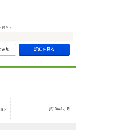
ン付き
詳細を見る
に追加
ョン
築10年1ヶ月