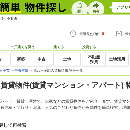
住宅・不動産
0
最近見た物件
保
一戸建てを買う
建てる
投資する
不動産
古
新築
中古
土地
土地活用
投資
王子市
>
中央本線
>
西八王子駅の賃貸情報 物件一覧
の賃貸物件(賃貸マンション・アパート) 
、アパート、賃貸一戸建て、借家などの賃貸物件をご紹介します。賃貸マ
専有面積・間取り・写真・人気のこだわり条件から物件を簡単検索。理想
更して再検索