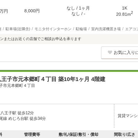
なし / 1ヶ月
1K
8,000円
万円
2
なし / -
20.81m
別
駐車場(近隣含)
モニタ付インターホン
駐輪場
室内洗濯機置き場
エアコ
ンまたはお近くの店舗でご相談お申込を承ります
お気に入り
王子市元本郷町４丁目 築10年1ヶ月 4階建
子市元本郷町４丁目
八王子駅 徒歩12分
賃貸マンシ
尾線 めじろ台駅 徒歩34分
料
管理費等
敷/礼/保証/敷引・償却
間取り/広さ