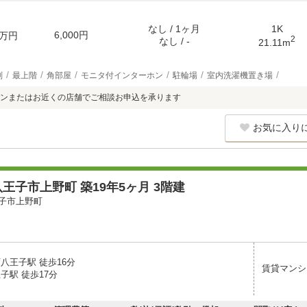
なし / 1ヶ月
1K
6,000円
万円
2
なし / -
21.11m
別
最上階
角部屋
モニタ付インターホン
駐輪場
室内洗濯機置き場
ンまたはお近くの店舗でご相談お申込を承ります
お気に入り
王子市上野町 築19年5ヶ月 3階建
子市上野町
八王子駅 徒歩16分
賃貸マンシ
子駅 徒歩17分