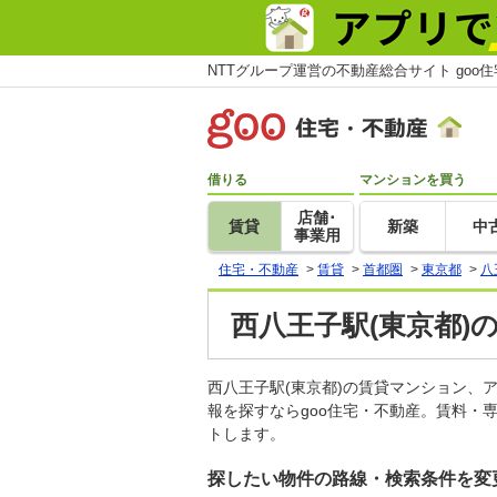
NTTグループ運営の不動産総合サイト goo
借りる
マンションを買う
店舗･
賃貸
新築
中
事業用
住宅・不動産
>
賃貸
>
首都圏
>
東京都
>
八
西八王子駅(東京都)
西八王子駅(東京都)の賃貸マンション
報を探すならgoo住宅・不動産。賃料・
トします。
探したい物件の路線・検索条件を変