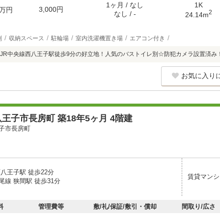
1ヶ月 / なし
1K
3,000円
万円
2
なし / -
24.14m
別
収納スペース
駐輪場
室内洗濯機置き場
エアコン付き
JR中央線西八王子駅徒歩9分の好立地！人気のバストイレ別☆防犯カメラ設置済み
お気に入り
王子市長房町 築18年5ヶ月 4階建
子市長房町
八王子駅 徒歩22分
賃貸マンシ
線 狭間駅 徒歩31分
料
管理費等
敷/礼/保証/敷引・償却
間取り/広さ