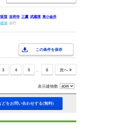
西荻窪
吉祥寺
三鷹
武蔵境
東小金井
相模湖
藤野
この条件を保存
3
4
5
8
次へ
…
表示建物数
などをお問い合わせする(無料)