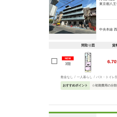
東京都八王
中央本線 
間取り図
賃
NEW
6.70
3階
敷金なし
一人暮らし
バス・トイレ
おすすめポイント
☆初期費用の分割