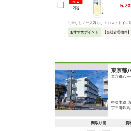
NEW
5.70
2階
礼金なし
一人暮らし
バス・トイレ
おすすめポイント
【当社管理物件】
東京都八
東京都八王
中央本線 西
京王電鉄高尾
間取り図
賃