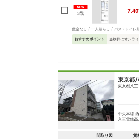
NEW
7.40
3階
敷金なし
一人暮らし
バス・トイレ
おすすめポイント
当物件はオンライ
東京都八
東京都八王
中央本線 西
京王電鉄高
間取り図
賃