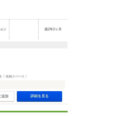
ョン
築2年2ヶ月
き
収納スペース
詳細を見る
に追加