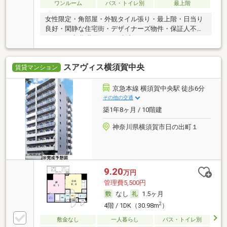
ワンルーム
バス・トイレ別
最上階
女性限定・角部屋・外観タイル張り・最上階・日当り
良好・閑静な住宅街・デザイナーズ物件・保証人不要
／代行 ・初期費用カード決済可
スアヴィス横須賀中央
賃貸マンション
京急本線 横須賀中央駅 徒歩6分
その他の交通
築1年8ヶ月 / 10階建
神奈川県横須賀市日の出町１
9.20
万円
管理費5,500円
なし
1.5ヶ月
2
4階 / 1DK（30.98m
）
敷金なし
一人暮らし
バス・トイレ別