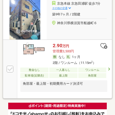
京急本線 京急田浦駅 徒歩7分
その他の交通
築9年7ヶ月 / 2階建
神奈川県横須賀市船越町６
2.90
万円
管理費3,500円
なし
1ヶ月
2
2階 / ワンルーム（11.15m
）
敷金なし
一人暮らし
ワンルーム
駐車場(近隣含)
最上階
角部屋
角部屋・最上階・初期費用カード決済可