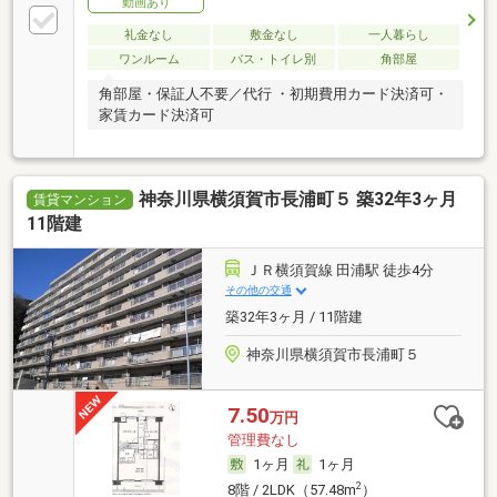
動画あり
礼金なし
敷金なし
一人暮らし
ワンルーム
バス・トイレ別
角部屋
角部屋・保証人不要／代行 ・初期費用カード決済可・
家賃カード決済可
神奈川県横須賀市長浦町５ 築32年3ヶ月
賃貸マンション
11階建
ＪＲ横須賀線 田浦駅 徒歩4分
その他の交通
築32年3ヶ月 / 11階建
神奈川県横須賀市長浦町５
7.50
万円
管理費なし
1ヶ月
1ヶ月
2
8階 / 2LDK（57.48m
）