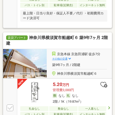
バス・トイレ別
駐車場(近隣含)
インターネット無料
最上階・日当り良好・保証人不要／代行 ・初期費用カ
ード決済可
神奈川県横須賀市船越町６ 築9年7ヶ月 2階
賃貸アパート
建
京急本線 京急田浦駅 徒歩7分
その他の交通
築9年7ヶ月 / 2階建
神奈川県横須賀市船越町６
5.20
万円
管理費3,000円
なし
なし
2
2階 / 1K（19.87m
）
礼金なし
敷金なし
一人暮らし
バス・トイレ別
駐車場(近隣含)
インターネット無料