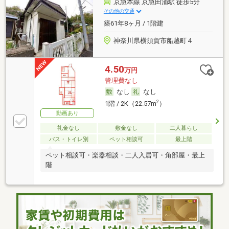
京急本線 京急田浦駅 徒歩5分
その他の交通
築61年8ヶ月 / 1階建
神奈川県横須賀市船越町４
4.50
万円
管理費なし
なし
なし
2
1階 / 2K（22.57m
）
動画あり
礼金なし
敷金なし
二人暮らし
バス・トイレ別
ペット相談可
最上階
ペット相談可・楽器相談・二人入居可・角部屋・最上
階