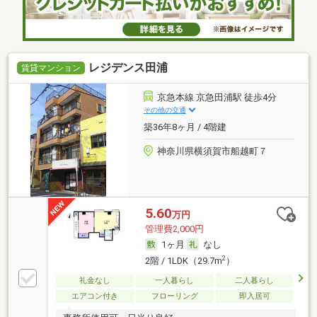
レジデンス田浦
賃貸マンション
京急本線 京急田浦駅 徒歩4分
その他の交通
築36年8ヶ月 / 4階建
神奈川県横須賀市船越町７
5.60
万円
管理費2,000円
1ヶ月
なし
2
2階 / 1LDK（29.7m
）
礼金なし
一人暮らし
二人暮らし
エアコン付き
フローリング
即入居可