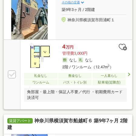
その他の交通
築9年3ヶ月 / 2階建
神奈川県横須賀市田浦町１
4
万円
管理費3,000円
なし
なし
2
2階 / ワンルーム（12.47m
）
礼金なし
敷金なし
一人暮らし
ワンルーム
バス・トイレ別
駐車場(近隣含)
角部屋・最上階・保証人不要／代行 ・初期費用カード
決済可
神奈川県横須賀市船越町６ 築9年7ヶ月 2階
賃貸アパート
建