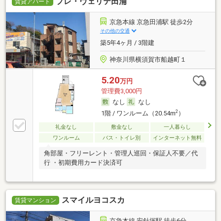
プレ・ヴェリテ田浦
賃貸アパート
京急本線 京急田浦駅 徒歩2分
その他の交通
築5年4ヶ月 / 3階建
神奈川県横須賀市船越町１
5.20
万円
管理費3,000円
なし
なし
2
1階 / ワンルーム（20.54m
）
礼金なし
敷金なし
一人暮らし
ワンルーム
バス・トイレ別
インターネット無料
角部屋・フリーレント・管理人巡回・保証人不要／代
行 ・初期費用カード決済可
スマイルヨコスカ
賃貸マンション
京急本線 安針塚駅 徒歩6分