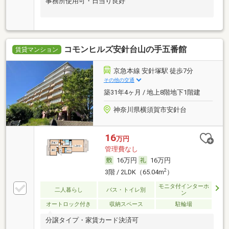
事務所使用可・日当り良好
コモンヒルズ安針台山の手五番館
賃貸マンション
京急本線 安針塚駅 徒歩7分
その他の交通
築31年4ヶ月 / 地上8階地下1階建
神奈川県横須賀市安針台
16
万円
管理費なし
16万円
16万円
2
3階 / 2LDK（65.04m
）
モニタ付インターホ
二人暮らし
バス・トイレ別
ン
オートロック付き
収納スペース
駐輪場
分譲タイプ・家賃カード決済可