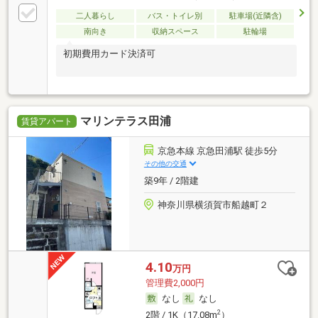
二人暮らし
バス・トイレ別
駐車場(近隣含)
南向き
収納スペース
駐輪場
初期費用カード決済可
マリンテラス田浦
賃貸アパート
京急本線 京急田浦駅 徒歩5分
その他の交通
築9年 / 2階建
神奈川県横須賀市船越町２
4.10
万円
管理費2,000円
なし
なし
2
2階 / 1K（17.08m
）