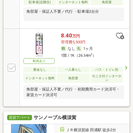
駐車場(近隣含)
インターネット無料
角部屋
角部屋・保証人不要／代行 ・駐車場2台分
8.40
万円
管理費5,500円
なし
1ヶ月
2
1階 / 1K（26.34m
）
動画あり
敷金なし
一人暮らし
バス・トイレ別
モニタ付インターホ
インターネット無料
角部屋
ン
角部屋・保証人不要／代行 ・初期費用カード決済可・
家賃カード決済可
サンノーブル横須賀
賃貸アパート
ＪＲ横須賀線 田浦駅 徒歩2分