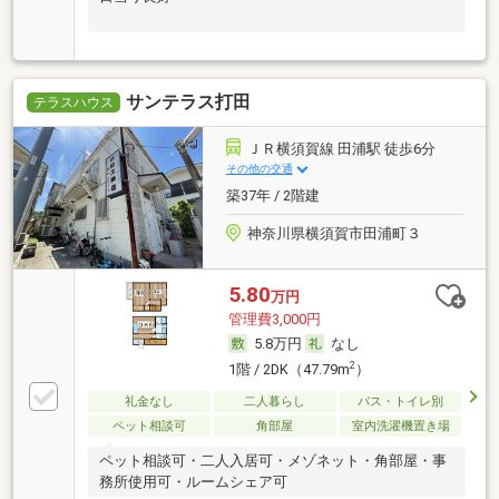
サンテラス打田
テラスハウス
ＪＲ横須賀線 田浦駅 徒歩6分
その他の交通
築37年 / 2階建
神奈川県横須賀市田浦町３
5.80
万円
管理費3,000円
5.8万円
なし
2
1階 / 2DK（47.79m
）
礼金なし
二人暮らし
バス・トイレ別
ペット相談可
角部屋
室内洗濯機置き場
ペット相談可・二人入居可・メゾネット・角部屋・事
務所使用可・ルームシェア可