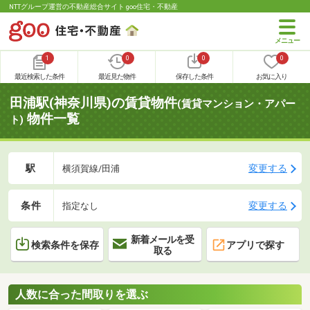
NTTグループ運営の不動産総合サイト goo住宅・不動産
1
0
0
0
最近検索した条件
最近見た物件
保存した条件
お気に入り
田浦駅(神奈川県)の賃貸物件
(賃貸マンション・アパー
物件一覧
ト)
駅
変更する
横須賀線/田浦
条件
変更する
指定なし
新着メールを受
検索条件を保存
アプリで探す
取る
人数に合った間取りを選ぶ