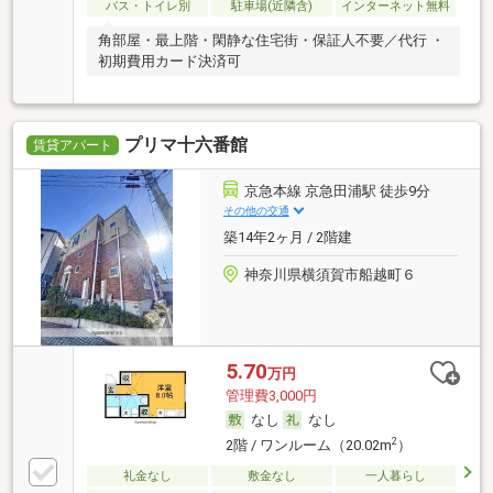
バス・トイレ別
駐車場(近隣含)
インターネット無料
角部屋・最上階・閑静な住宅街・保証人不要／代行 ・
初期費用カード決済可
プリマ十六番館
賃貸アパート
京急本線 京急田浦駅 徒歩9分
その他の交通
築14年2ヶ月 / 2階建
神奈川県横須賀市船越町６
5.70
万円
管理費3,000円
なし
なし
2
2階 / ワンルーム（20.02m
）
礼金なし
敷金なし
一人暮らし