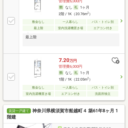
管理費6,000円
なし
1ヶ月
2
2階 / 1K（20.76m
）
敷金なし
一人暮らし
バス・トイレ別
最上階
室内洗濯機置き場
エアコン付き
最上階
7.20
万円
管理費6,000円
なし
1ヶ月
2
1階 / 1K（22.05m
）
敷金なし
一人暮らし
バス・トイレ別
室内洗濯機置き場
エアコン付き
洗面所独立
神奈川県横須賀市船越町４ 築61年8ヶ月 1
賃貸一戸建て
階建