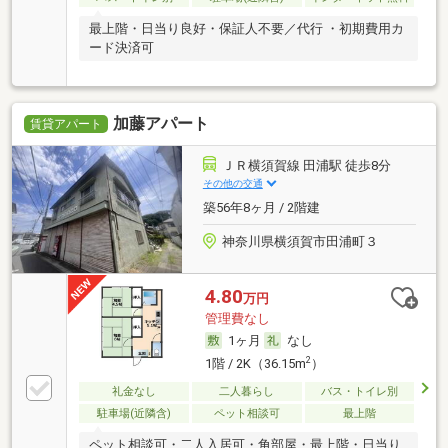
最上階・日当り良好・保証人不要／代行 ・初期費用カ
ード決済可
加藤アパート
賃貸アパート
ＪＲ横須賀線 田浦駅 徒歩8分
その他の交通
築56年8ヶ月 / 2階建
神奈川県横須賀市田浦町３
4.80
万円
管理費なし
1ヶ月
なし
2
1階 / 2K（36.15m
）
礼金なし
二人暮らし
バス・トイレ別
駐車場(近隣含)
ペット相談可
最上階
ペット相談可・二人入居可・角部屋・最上階・日当り