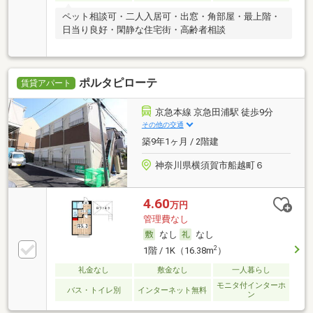
ペット相談可・二人入居可・出窓・角部屋・最上階・
日当り良好・閑静な住宅街・高齢者相談
ポルタピローテ
賃貸アパート
京急本線 京急田浦駅 徒歩9分
その他の交通
築9年1ヶ月 / 2階建
神奈川県横須賀市船越町６
4.60
万円
管理費なし
なし
なし
2
1階 / 1K（16.38m
）
礼金なし
敷金なし
一人暮らし
モニタ付インターホ
バス・トイレ別
インターネット無料
ン