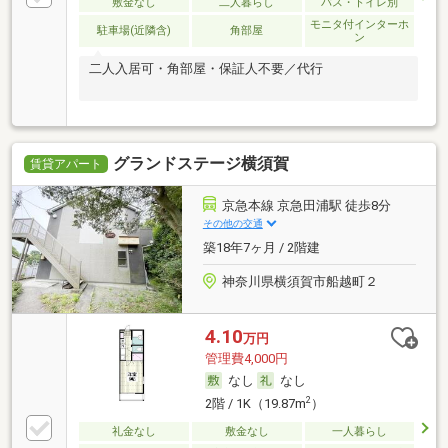
敷金なし
二人暮らし
バス・トイレ別
モニタ付インターホ
駐車場(近隣含)
角部屋
ン
二人入居可・角部屋・保証人不要／代行
グランドステージ横須賀
賃貸アパート
京急本線 京急田浦駅 徒歩8分
その他の交通
築18年7ヶ月 / 2階建
神奈川県横須賀市船越町２
4.10
万円
管理費4,000円
なし
なし
2
2階 / 1K（19.87m
）
礼金なし
敷金なし
一人暮らし