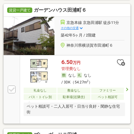
ガーデンハウス田浦町６
賃貸一戸建て
京急本線 京急田浦駅 徒歩11分
その他の交通
築42年5ヶ月 / 2階建
神奈川県横須賀市田浦町６
6.50
万円
管理費なし
なし
なし
2
/ 3DK（54.27m
）
礼金なし
敷金なし
ファミリー
バス・トイレ別
駐車場(近隣含)
ペット相談可
ペット相談可・二人入居可・日当り良好・閑静な住宅
街