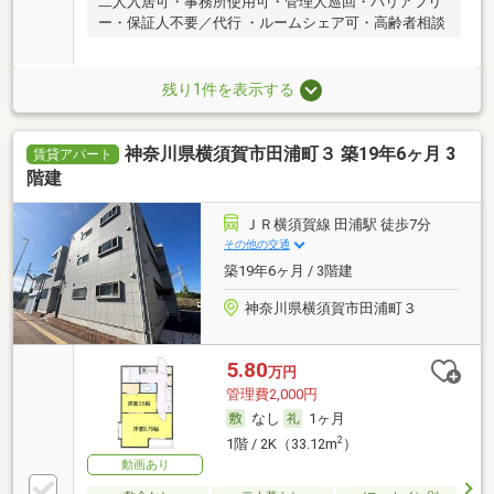
二人入居可・事務所使用可・管理人巡回・バリアフリ
ー・保証人不要／代行 ・ルームシェア可・高齢者相談
残り1件を表示する
神奈川県横須賀市田浦町３ 築19年6ヶ月 3
賃貸アパート
階建
ＪＲ横須賀線 田浦駅 徒歩7分
その他の交通
築19年6ヶ月 / 3階建
神奈川県横須賀市田浦町３
5.80
万円
管理費2,000円
なし
1ヶ月
2
1階 / 2K（33.12m
）
動画あり