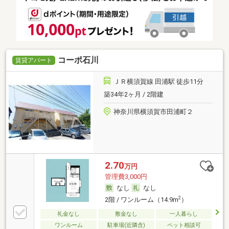
コーポ石川
賃貸アパート
ＪＲ横須賀線 田浦駅 徒歩11分
築34年2ヶ月 / 2階建
神奈川県横須賀市田浦町２
2.70
万円
管理費3,000円
なし
なし
2
2階 / ワンルーム（14.9m
）
礼金なし
敷金なし
一人暮らし
ワンルーム
駐車場(近隣含)
ペット相談可