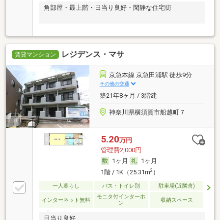
角部屋・最上階・日当り良好・閑静な住宅街
レジデンス・マサ
賃貸マンション
京急本線 京急田浦駅 徒歩9分
その他の交通
築21年8ヶ月 / 3階建
神奈川県横須賀市船越町７
5.20
万円
管理費2,000円
1ヶ月
1ヶ月
2
1階 / 1K（25.31m
）
一人暮らし
バス・トイレ別
駐車場(近隣含)
モニタ付インターホ
インターネット無料
収納スペース
ン
日当り良好