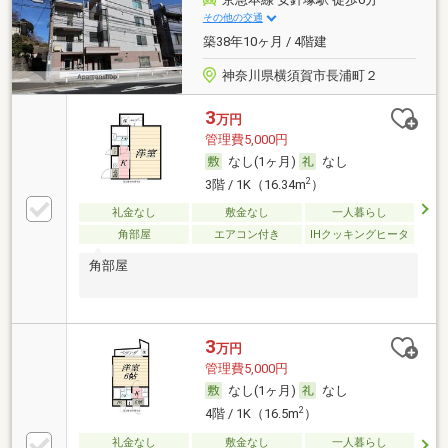
その他の交通
築38年10ヶ月 / 4階建
神奈川県横須賀市長浦町２
3
万円
管理費5,000円
なし(1ヶ月)
なし
2
3階 / 1K（16.34m
）
礼金なし
敷金なし
一人暮らし
角部屋
エアコン付き
IHクッキングヒータ
角部屋
3
万円
管理費5,000円
なし(1ヶ月)
なし
2
4階 / 1K（16.5m
）
礼金なし
敷金なし
一人暮らし