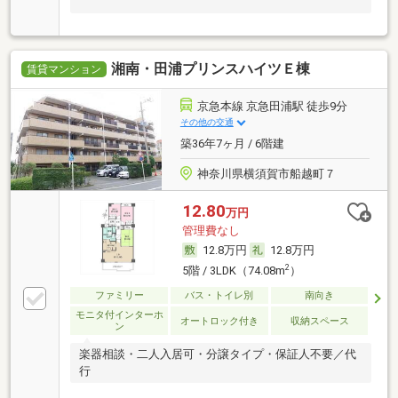
湘南・田浦プリンスハイツＥ棟
賃貸マンション
京急本線 京急田浦駅 徒歩9分
その他の交通
築36年7ヶ月 / 6階建
神奈川県横須賀市船越町７
12.80
万円
管理費なし
12.8万円
12.8万円
2
5階 / 3LDK（74.08m
）
ファミリー
バス・トイレ別
南向き
モニタ付インターホ
オートロック付き
収納スペース
ン
楽器相談・二人入居可・分譲タイプ・保証人不要／代
行