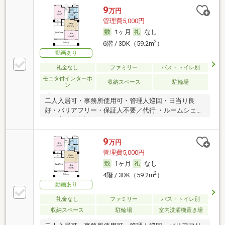
9
万円
管理費5,000円
1ヶ月
なし
2
6階 / 3DK（59.2m
）
動画あり
礼金なし
ファミリー
バス・トイレ別
モニタ付インターホ
収納スペース
駐輪場
ン
二人入居可・事務所使用可・管理人巡回・日当り良
好・バリアフリー・保証人不要／代行 ・ルームシェア
可・高齢者相談
9
万円
管理費5,000円
1ヶ月
なし
2
4階 / 3DK（59.2m
）
動画あり
礼金なし
ファミリー
バス・トイレ別
収納スペース
駐輪場
室内洗濯機置き場