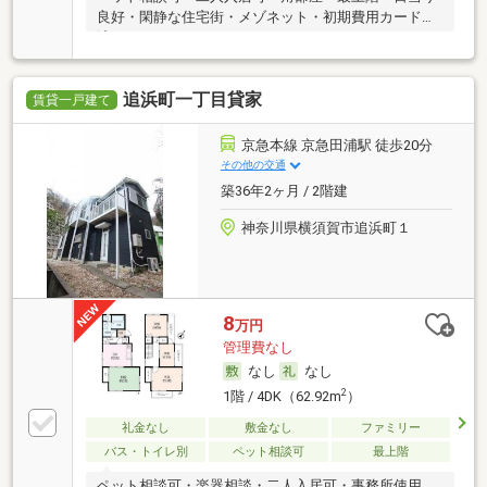
良好・閑静な住宅街・メゾネット・初期費用カード決
済可
追浜町一丁目貸家
賃貸一戸建て
京急本線 京急田浦駅 徒歩20分
その他の交通
築36年2ヶ月 / 2階建
神奈川県横須賀市追浜町１
8
万円
管理費なし
なし
なし
2
1階 / 4DK（62.92m
）
礼金なし
敷金なし
ファミリー
バス・トイレ別
ペット相談可
最上階
ペット相談可・楽器相談・二人入居可・事務所使用