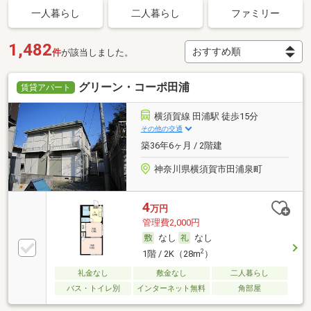
一人暮らし
二人暮らし
ファミリー
1,482
件
が該当しました。
グリーン・コーポ田浦
賃貸アパート
横須賀線 田浦駅 徒歩15分
その他の交通
築36年6ヶ月 / 2階建
神奈川県横須賀市田浦泉町
4
万円
管理費2,000円
なし
なし
2
1階 / 2K（28m
）
礼金なし
敷金なし
二人暮らし
バス・トイレ別
インターネット無料
角部屋