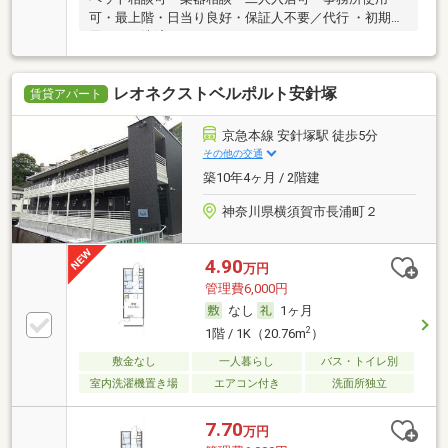
可・最上階・日当り良好・保証人不要／代行 ・初期費
用カード決済可
レオネクストベルポルト安針塚
賃貸アパート
京急本線 安針塚駅 徒歩5分
その他の交通
築10年4ヶ月 / 2階建
神奈川県横須賀市長浦町２
4.90
万円
管理費6,000円
なし
1ヶ月
2
1階 / 1K（20.76m
）
敷金なし
一人暮らし
バス・トイレ別
室内洗濯機置き場
エアコン付き
洗面所独立
7.70
万円