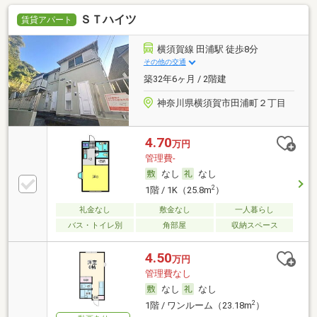
ＳＴハイツ
賃貸アパート
横須賀線 田浦駅 徒歩8分
その他の交通
築32年6ヶ月 / 2階建
神奈川県横須賀市田浦町２丁目
4.70
万円
管理費-
なし
なし
2
1階 / 1K（25.8m
）
礼金なし
敷金なし
一人暮らし
バス・トイレ別
角部屋
収納スペース
4.50
万円
管理費なし
なし
なし
2
1階 / ワンルーム（23.18m
）