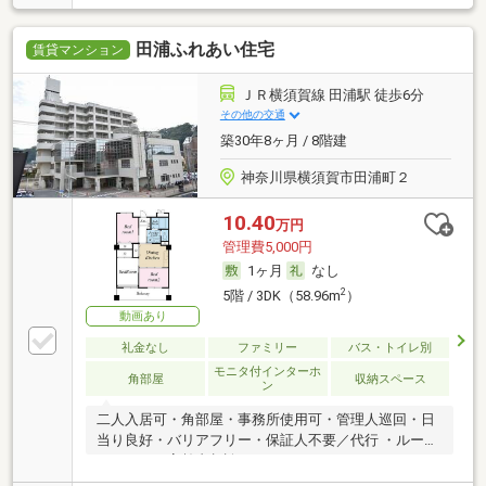
田浦ふれあい住宅
賃貸マンション
ＪＲ横須賀線 田浦駅 徒歩6分
その他の交通
築30年8ヶ月 / 8階建
神奈川県横須賀市田浦町２
10.40
万円
管理費5,000円
1ヶ月
なし
2
5階 / 3DK（58.96m
）
動画あり
礼金なし
ファミリー
バス・トイレ別
モニタ付インターホ
角部屋
収納スペース
ン
二人入居可・角部屋・事務所使用可・管理人巡回・日
当り良好・バリアフリー・保証人不要／代行 ・ルーム
シェア可・高齢者相談