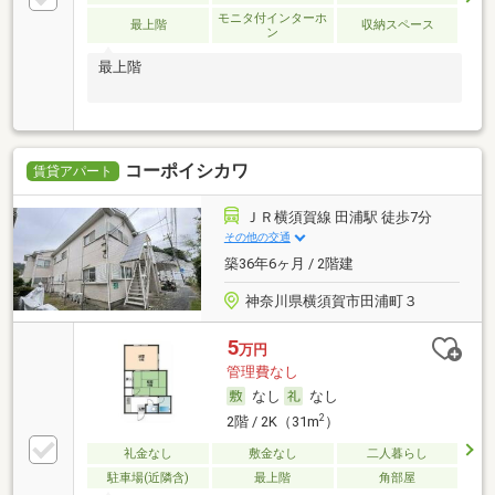
モニタ付インターホ
最上階
収納スペース
ン
最上階
コーポイシカワ
賃貸アパート
ＪＲ横須賀線 田浦駅 徒歩7分
その他の交通
築36年6ヶ月 / 2階建
神奈川県横須賀市田浦町３
5
万円
管理費なし
なし
なし
2
2階 / 2K（31m
）
礼金なし
敷金なし
二人暮らし
駐車場(近隣含)
最上階
角部屋