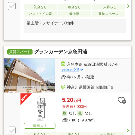
礼金なし
敷金なし
一人暮らし
バス・トイレ別
最上階
収納スペース
最上階・デザイナーズ物件
グランガーデン京急田浦
賃貸アパート
京急本線 京急田浦駅 徒歩7分
その他の交通
築9年7ヶ月 / 2階建
神奈川県横須賀市船越町６
5.20
万円
管理費3,000円
なし
なし
2
2階 / 1K（19.87m
）
動画あり
礼金なし
敷金なし
一人暮らし