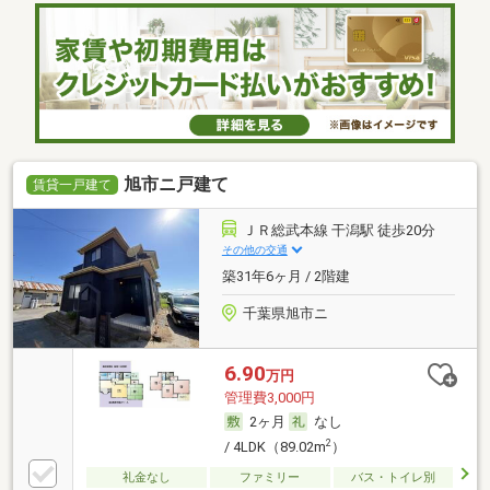
旭市ニ戸建て
賃貸一戸建て
ＪＲ総武本線 干潟駅 徒歩20分
その他の交通
築31年6ヶ月 / 2階建
千葉県旭市ニ
6.90
万円
管理費3,000円
2ヶ月
なし
2
/ 4LDK（89.02m
）
礼金なし
ファミリー
バス・トイレ別