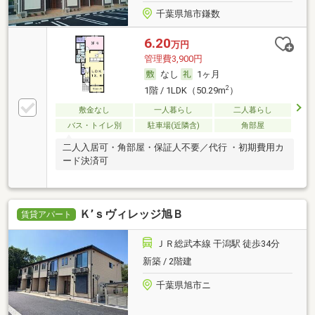
千葉県旭市鎌数
6.20
万円
管理費3,900円
なし
1ヶ月
2
1階 / 1LDK（50.29m
）
敷金なし
一人暮らし
二人暮らし
バス・トイレ別
駐車場(近隣含)
角部屋
二人入居可・角部屋・保証人不要／代行 ・初期費用カ
ード決済可
Ｋ’ｓヴィレッジ旭Ｂ
賃貸アパート
ＪＲ総武本線 干潟駅 徒歩34分
新築 / 2階建
千葉県旭市ニ