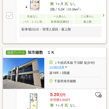
1ヶ月
なし
2
2階 / 1LDK（33.06m
）
礼金なし
一人暮らし
二人暮らし
バス・トイレ別
駐車場(近隣含)
最上階
駐車場2台分・管理人巡回・最上階
旭市鎌数 １Ｋ
賃貸アパート
ＪＲ総武本線 干潟駅 徒歩9分
その他の交通
築18年 / 2階建
千葉県旭市鎌数
5.20
万円
管理費3,000円
1ヶ月
なし