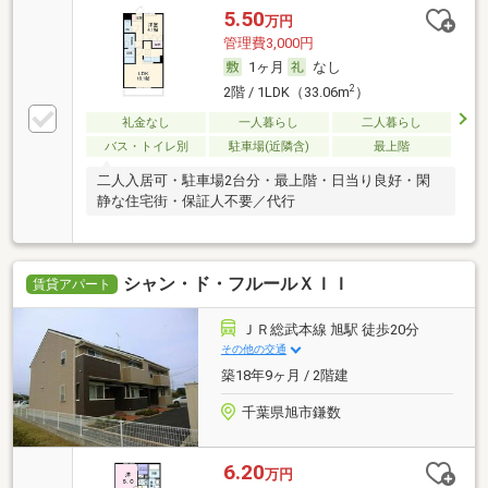
5.50
万円
管理費3,000円
1ヶ月
なし
2
2階 / 1LDK（33.06m
）
礼金なし
一人暮らし
二人暮らし
バス・トイレ別
駐車場(近隣含)
最上階
二人入居可・駐車場2台分・最上階・日当り良好・閑
静な住宅街・保証人不要／代行
シャン・ド・フルールＸＩＩ
賃貸アパート
ＪＲ総武本線 旭駅 徒歩20分
その他の交通
築18年9ヶ月 / 2階建
千葉県旭市鎌数
6.20
万円