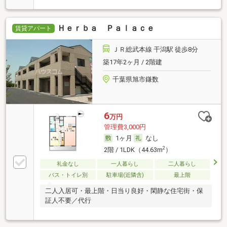
Ｈｅｒｂａ Ｐａｌａｃｅ
賃貸アパート
ＪＲ総武本線 干潟駅 徒歩8分
築17年2ヶ月 / 2階建
千葉県旭市鎌数
6
万円
管理費3,000円
1ヶ月
なし
2
2階 / 1LDK（44.63m
）
礼金なし
一人暮らし
二人暮らし
バス・トイレ別
駐車場(近隣含)
最上階
二人入居可・最上階・日当り良好・閑静な住宅街・保
証人不要／代行