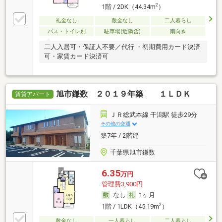
2
1階 / 2DK（44.34m
）
礼金なし
敷金なし
二人暮らし
バス・トイレ別
駐車場(近隣含)
南向き
二人入居可・保証人不要／代行 ・初期費用カード決済
可・家賃カード決済可
旭市鎌数 ２０１９年築 １ＬＤＫ
賃貸アパート
ＪＲ総武本線 干潟駅 徒歩29分
その他の交通
築7年 / 2階建
千葉県旭市鎌数
6.35
万円
管理費3,900円
なし
1ヶ月
2
1階 / 1LDK（45.19m
）
敷金なし
一人暮らし
二人暮らし