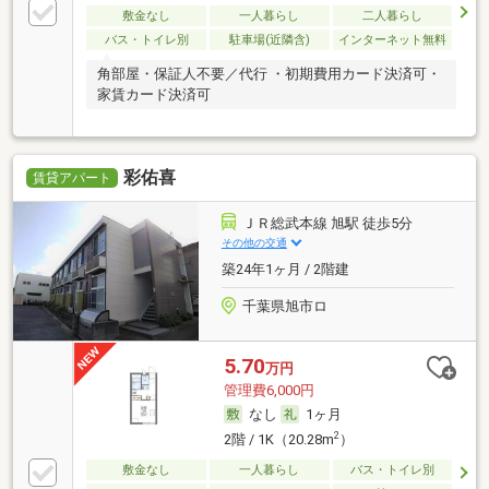
敷金なし
一人暮らし
二人暮らし
バス・トイレ別
駐車場(近隣含)
インターネット無料
角部屋・保証人不要／代行 ・初期費用カード決済可・
家賃カード決済可
彩佑喜
賃貸アパート
ＪＲ総武本線 旭駅 徒歩5分
その他の交通
築24年1ヶ月 / 2階建
千葉県旭市ロ
5.70
万円
管理費6,000円
なし
1ヶ月
2
2階 / 1K（20.28m
）
敷金なし
一人暮らし
バス・トイレ別