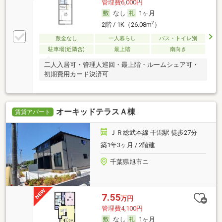
管理費6,000円
なし
1ヶ月
2
2階 / 1K（26.08m
）
敷金なし
一人暮らし
バス・トイレ別
駐車場(近隣含)
最上階
南向き
二人入居可・管理人巡回・最上階・ルームシェア可・
初期費用カード決済可
オーキッドテラスＡ棟
賃貸アパート
ＪＲ総武本線 干潟駅 徒歩27分
築1年3ヶ月 / 2階建
千葉県旭市ニ
7.55
万円
管理費4,100円
なし
1ヶ月