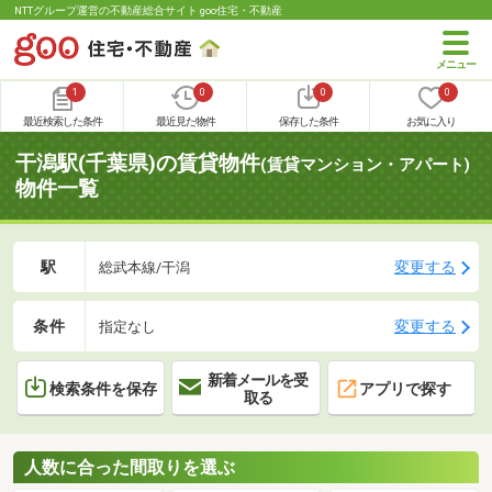
NTTグループ運営の不動産総合サイト goo住宅・不動産
1
0
0
0
最近検索した条件
最近見た物件
保存した条件
お気に入り
干潟駅(千葉県)の賃貸物件
(賃貸マンション・アパート)
物件一覧
駅
変更する
総武本線/干潟
条件
変更する
指定なし
新着メールを受
検索条件を保存
アプリで探す
取る
人数に合った間取りを選ぶ