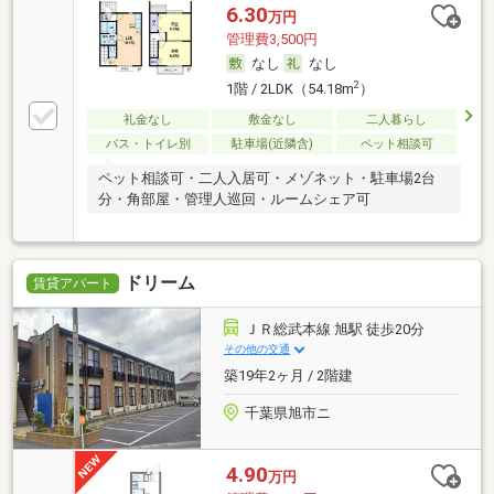
6.30
万円
管理費3,500円
なし
なし
2
1階 / 2LDK（54.18m
）
礼金なし
敷金なし
二人暮らし
バス・トイレ別
駐車場(近隣含)
ペット相談可
ペット相談可・二人入居可・メゾネット・駐車場2台
分・角部屋・管理人巡回・ルームシェア可
ドリーム
賃貸アパート
ＪＲ総武本線 旭駅 徒歩20分
その他の交通
築19年2ヶ月 / 2階建
千葉県旭市ニ
4.90
万円