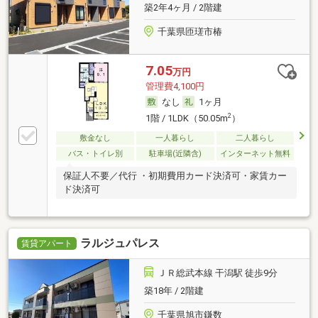
築2年4ヶ月 / 2階建
千葉県匝瑳市椿
7.05
万円
管理費4,100円
なし
1ヶ月
2
1階 / 1LDK（50.05m
）
敷金なし
一人暮らし
二人暮らし
バス・トイレ別
駐車場(近隣含)
インターネット無料
保証人不要／代行 ・初期費用カード決済可・家賃カー
ド決済可
ラルジュパレス
賃貸アパート
ＪＲ総武本線 干潟駅 徒歩9分
築18年 / 2階建
千葉県旭市鎌数