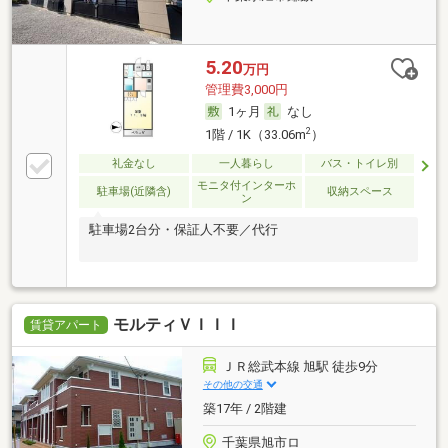
5.20
万円
管理費3,000円
1ヶ月
なし
2
1階 / 1K（33.06m
）
礼金なし
一人暮らし
バス・トイレ別
モニタ付インターホ
駐車場(近隣含)
収納スペース
ン
駐車場2台分・保証人不要／代行
モルティＶＩＩＩ
賃貸アパート
ＪＲ総武本線 旭駅 徒歩9分
その他の交通
築17年 / 2階建
千葉県旭市ロ