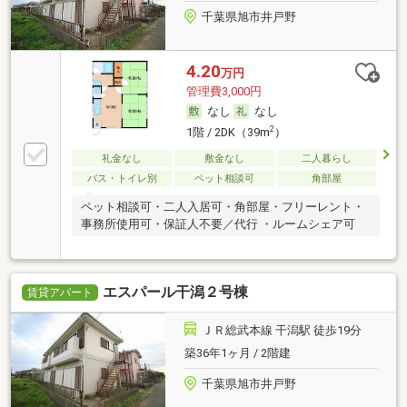
千葉県旭市井戸野
4.20
万円
管理費3,000円
なし
なし
2
1階 / 2DK（39m
）
礼金なし
敷金なし
二人暮らし
バス・トイレ別
ペット相談可
角部屋
ペット相談可・二人入居可・角部屋・フリーレント・
事務所使用可・保証人不要／代行 ・ルームシェア可
エスパール干潟２号棟
賃貸アパート
ＪＲ総武本線 干潟駅 徒歩19分
築36年1ヶ月 / 2階建
千葉県旭市井戸野