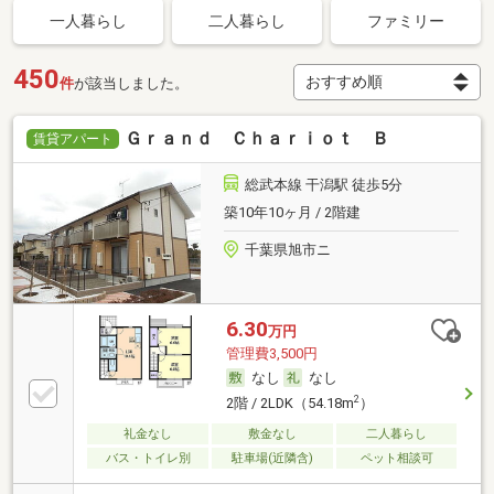
一人暮らし
二人暮らし
ファミリー
450
件
が該当しました。
Ｇｒａｎｄ Ｃｈａｒｉｏｔ Ｂ
賃貸アパート
総武本線 干潟駅 徒歩5分
築10年10ヶ月 / 2階建
千葉県旭市ニ
6.30
万円
管理費3,500円
なし
なし
2
2階 / 2LDK（54.18m
）
礼金なし
敷金なし
二人暮らし
バス・トイレ別
駐車場(近隣含)
ペット相談可