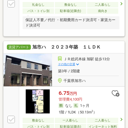
礼金なし
敷金なし
二人暮らし
バス・トイレ別
駐車場(近隣含)
南向き
保証人不要／代行 ・初期費用カード決済可・家賃カー
ド決済可
旭市ハ ２０２３年築 １ＬＤＫ
賃貸アパート
ＪＲ総武本線 旭駅 徒歩13分
その他の交通
築3年 / 2階建
千葉県旭市ハ
6.75
万円
管理費4,100円
なし
1ヶ月
2
1階 / 1LDK（50.13m
）
敷金なし
一人暮らし
二人暮らし
バス・トイレ別
駐車場(近隣含)
インターネット無料