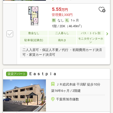
5.55
万円
管理費2,300円
なし
1ヶ月
2
1階 / 2DK（46.49m
）
敷金なし
二人暮らし
バス・トイレ別
モニタ付インターホ
駐車場(近隣含)
南向き
ン
二人入居可・保証人不要／代行 ・初期費用カード決済
可・家賃カード決済可
Ｅａｓｔｐｉａ
賃貸アパート
ＪＲ総武本線 干潟駅 徒歩10分
築16年6ヶ月 / 2階建
千葉県旭市鎌数