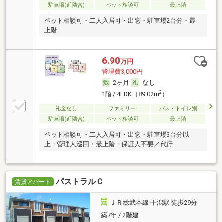
駐車場(近隣含)
ペット相談可
最上階
ペット相談可・二人入居可・出窓・駐車場2台分・最
上階
6.90
万円
管理費3,000円
2ヶ月
なし
2
1階 / 4LDK（89.02m
）
礼金なし
ファミリー
バス・トイレ別
駐車場(近隣含)
ペット相談可
最上階
ペット相談可・二人入居可・出窓・駐車場3台分以
上・管理人巡回・最上階・保証人不要／代行
パストラルＣ
賃貸アパート
ＪＲ総武本線 干潟駅 徒歩29分
築7年 / 2階建