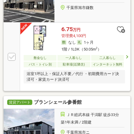
千葉県旭市鎌数
6.75
万円
管理費4,100円
なし
1ヶ月
2
1階 / 1LDK（50.05m
）
敷金なし
一人暮らし
二人暮らし
バス・トイレ別
駐車場(近隣含)
インターネット無料
浴室1坪以上・保証人不要／代行 ・初期費用カード決
済可・家賃カード決済可
ブランシェール参番館
賃貸アパート
ＪＲ総武本線 干潟駅 徒歩33分
築1年未満 / 2階建
千葉県旭市ニ