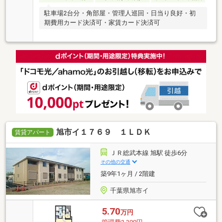
駐車場2台分・角部屋・管理人巡回・日当り良好・初
期費用カード決済可・家賃カード決済可
旭市イ１７６９ １ＬＤＫ
賃貸アパート
ＪＲ総武本線 旭駅 徒歩6分
その他の交通
築9年1ヶ月 / 2階建
千葉県旭市イ
5.70
万円