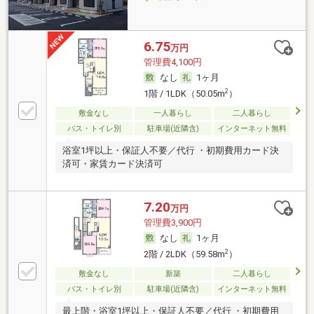
6.75
万円
管理費4,100円
なし
1ヶ月
2
1階 / 1LDK（50.05m
）
敷金なし
一人暮らし
二人暮らし
バス・トイレ別
駐車場(近隣含)
インターネット無料
浴室1坪以上・保証人不要／代行 ・初期費用カード決
済可・家賃カード決済可
7.20
万円
管理費3,900円
なし
1ヶ月
2
2階 / 2LDK（59.58m
）
敷金なし
新築
二人暮らし
バス・トイレ別
駐車場(近隣含)
インターネット無料
最上階・浴室1坪以上・保証人不要／代行 ・初期費用