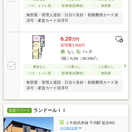
バス・トイレ別
駐車場(近隣含)
角部屋
角部屋・管理人巡回・日当り良好・初期費用カード決
済可・家賃カード決済可
6.20
万円
管理費3,900円
なし
1ヶ月
2
1階 / 1LDK（50.29m
）
敷金なし
一人暮らし
二人暮らし
バス・トイレ別
駐車場(近隣含)
角部屋
角部屋・管理人巡回・日当り良好・初期費用カード決
済可・家賃カード決済可
ランドールＩＩ
賃貸アパート
ＪＲ総武本線 干潟駅 徒歩8分
その他の交通