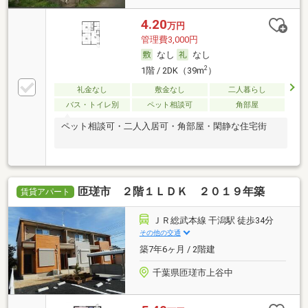
4.20
万円
管理費3,000円
なし
なし
2
1階 / 2DK（39m
）
礼金なし
敷金なし
二人暮らし
バス・トイレ別
ペット相談可
角部屋
ペット相談可・二人入居可・角部屋・閑静な住宅街
匝瑳市 ２階１ＬＤＫ ２０１９年築
賃貸アパート
ＪＲ総武本線 干潟駅 徒歩34分
その他の交通
築7年6ヶ月 / 2階建
千葉県匝瑳市上谷中