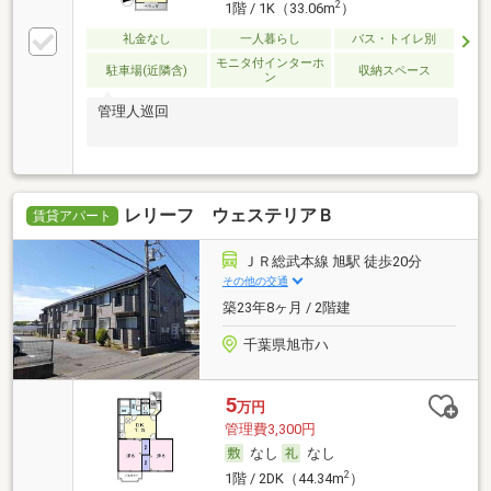
2
1階 / 1K（33.06m
）
礼金なし
一人暮らし
バス・トイレ別
モニタ付インターホ
駐車場(近隣含)
収納スペース
ン
管理人巡回
レリーフ ウェステリアＢ
賃貸アパート
ＪＲ総武本線 旭駅 徒歩20分
その他の交通
築23年8ヶ月 / 2階建
千葉県旭市ハ
5
万円
管理費3,300円
なし
なし
2
1階 / 2DK（44.34m
）