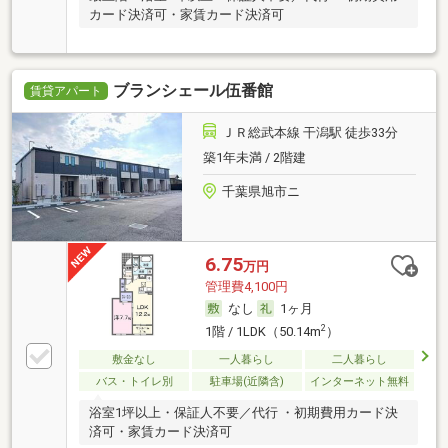
カード決済可・家賃カード決済可
ブランシェール伍番館
賃貸アパート
ＪＲ総武本線 干潟駅 徒歩33分
築1年未満 / 2階建
千葉県旭市ニ
6.75
万円
管理費4,100円
なし
1ヶ月
2
1階 / 1LDK（50.14m
）
敷金なし
一人暮らし
二人暮らし
バス・トイレ別
駐車場(近隣含)
インターネット無料
浴室1坪以上・保証人不要／代行 ・初期費用カード決
済可・家賃カード決済可