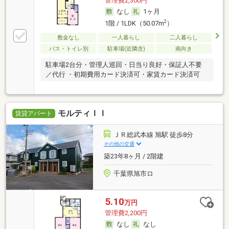
管理費2,300円
なし
1ヶ月
2
1階 / 1LDK（50.07m
）
敷金なし
一人暮らし
二人暮らし
バス・トイレ別
駐車場(近隣含)
南向き
駐車場2台分・管理人巡回・日当り良好・保証人不要
／代行 ・初期費用カード決済可・家賃カード決済可
モルティＩＩ
賃貸アパート
ＪＲ総武本線 旭駅 徒歩8分
その他の交通
築23年8ヶ月 / 2階建
千葉県旭市ロ
5.10
万円
管理費2,200円
なし
なし