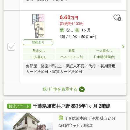
6.60
万円
管理費4,100円
なし
1ヶ月
2
1階 / 1LDK（50.01m
）
動画あり
敷金なし
新築
一人暮らし
二人暮らし
バス・トイレ別
駐車場(近隣含)
角部屋・浴室1坪以上・保証人不要／代行 ・初期費用
カード決済可・家賃カード決済可
残り1件を表示する
千葉県旭市井戸野 築36年1ヶ月 2階建
賃貸アパート
ＪＲ総武本線 干潟駅 徒歩21分
築36年1ヶ月 / 2階建