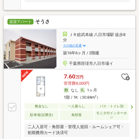
そうさ
賃貸アパート
ＪＲ総武本線 八日市場駅 徒歩8
分
その他の交通
築16年6ヶ月 / 2階建
千葉県匝瑳市八日市場イ
7.60
万円
管理費8,000円
なし
1ヶ月
2
1階 / 1K（30.84m
）
敷金なし
一人暮らし
バス・トイレ別
モニタ付インターホ
駐車場(近隣含)
角部屋
ン
二人入居可・角部屋・管理人巡回・ルームシェア可・
初期費用カード決済可