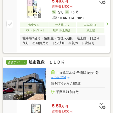
5.40
万円
管理費3,500円
なし
1ヶ月
2
2階 / 1LDK（43.32m
）
敷金なし
一人暮らし
二人暮らし
バス・トイレ別
駐車場(近隣含)
最上階
駐車場2台分・角部屋・管理人巡回・最上階・日当り
良好・初期費用カード決済可・家賃カード決済可
旭市鎌数 １ＬＤＫ
賃貸アパート
ＪＲ総武本線 干潟駅 徒歩8分
その他の交通
築16年6ヶ月 / 2階建
千葉県旭市鎌数
5.50
万円
管理費3,000円