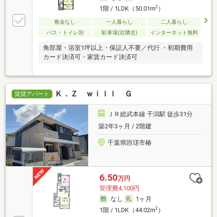
2
1階 / 1LDK（50.01m
）
敷金なし
一人暮らし
二人暮らし
バス・トイレ別
駐車場(近隣含)
インターネット無料
角部屋・浴室1坪以上・保証人不要／代行 ・初期費用
カード決済可・家賃カード決済可
Ｋ．Ｚ ｗｉｌｌ Ｇ
賃貸アパート
ＪＲ総武本線 干潟駅 徒歩31分
築2年3ヶ月 / 2階建
千葉県匝瑳市椿
6.50
万円
管理費4,100円
なし
1ヶ月
2
1階 / 1LDK（44.02m
）