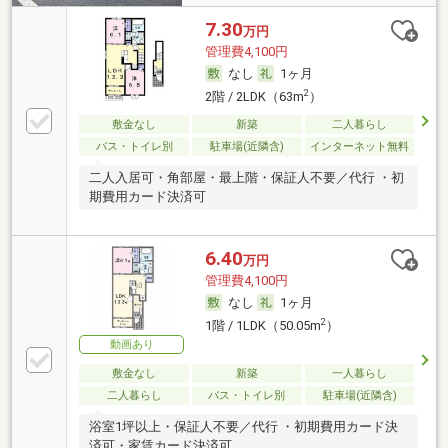
7.30
万円
管理費4,100円
なし
1ヶ月
2
2階 / 2LDK（63m
）
敷金なし
新築
二人暮らし
バス・トイレ別
駐車場(近隣含)
インターネット無料
二人入居可・角部屋・最上階・保証人不要／代行 ・初
期費用カード決済可
6.40
万円
管理費4,100円
なし
1ヶ月
2
1階 / 1LDK（50.05m
）
動画あり
敷金なし
新築
一人暮らし
二人暮らし
バス・トイレ別
駐車場(近隣含)
浴室1坪以上・保証人不要／代行 ・初期費用カード決
済可・家賃カード決済可