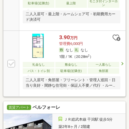
モニタ付インターホ
駐車場(近隣含)
最上階
ン
二人入居可・最上階・ルームシェア可・初期費用カー
ド決済可
3.90
万円
管理費6,000円
なし
なし
2
1階 / 1K（20.28m
）
礼金なし
敷金なし
一人暮らし
バス・トイレ別
駐車場(近隣含)
角部屋
二人入居可・角部屋・フリーレント・管理人巡回・日
当り良好・閑静な住宅街・保証人不要／代行 ・ルーム
シェア可・高齢者相談・初期費用カード決済可
ベルフォーレ
賃貸アパート
ＪＲ総武本線 干潟駅 徒歩5分
築2年8ヶ月 / 2階建