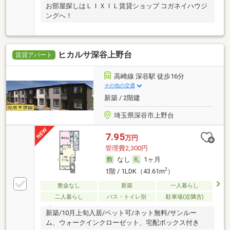
お部屋探しはＬＩＸＩＬ賃貸ショップ コガネイハウジ
ングへ！
ヒカルサ深谷上野台
賃貸アパート
高崎線 深谷駅 徒歩16分
その他の交通
新築 / 2階建
埼玉県深谷市上野台
7.95
万円
管理費2,300円
なし
1ヶ月
2
1階 / 1LDK（43.61m
）
敷金なし
新築
一人暮らし
二人暮らし
バス・トイレ別
駐車場(近隣含)
新築/10月上旬入居/ペット可/ネット無料/サンルー
ム、ウォークインクローゼット、宅配ボックス付き