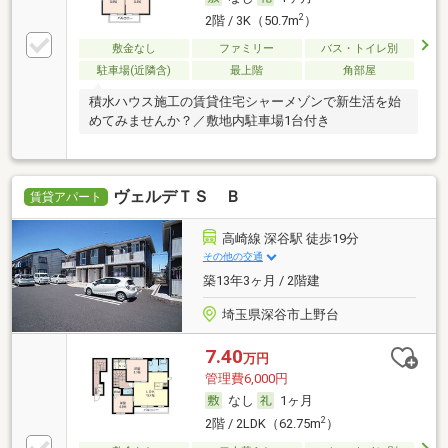
2
2階 / 3K（50.7m
）
敷金なし
ファミリー
バス・トイレ別
駐車場(近隣含)
最上階
角部屋
積水ハウス施工の賃貸住宅シャーメゾンで新生活を始
めてみませんか？／敷地内駐車場1台付き
ヴェルデＴＳ Ｂ
賃貸アパート
高崎線 深谷駅 徒歩19分
その他の交通
築13年3ヶ月 / 2階建
埼玉県深谷市上野台
7.40
万円
管理費6,000円
なし
1ヶ月
2
2階 / 2LDK（62.75m
）