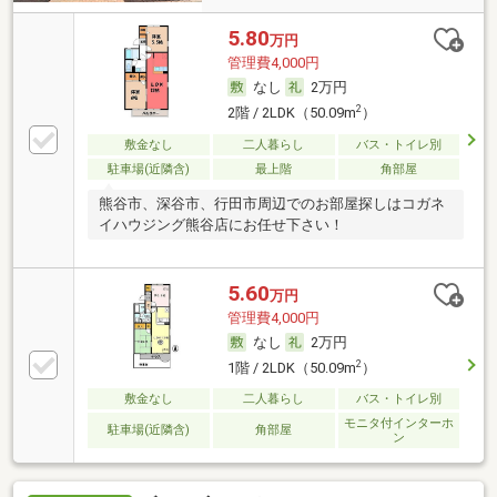
5.80
万円
管理費4,000円
なし
2万円
2
2階 / 2LDK（50.09m
）
敷金なし
二人暮らし
バス・トイレ別
駐車場(近隣含)
最上階
角部屋
熊谷市、深谷市、行田市周辺でのお部屋探しはコガネ
イハウジング熊谷店にお任せ下さい！
5.60
万円
管理費4,000円
なし
2万円
2
1階 / 2LDK（50.09m
）
敷金なし
二人暮らし
バス・トイレ別
モニタ付インターホ
駐車場(近隣含)
角部屋
ン