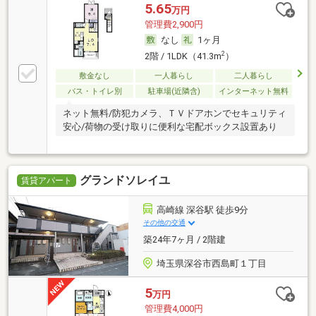
5.65
万円
管理費2,900円
なし
1ヶ月
2
2階 / 1LDK（41.3m
）
敷金なし
一人暮らし
二人暮らし
バス・トイレ別
駐車場(近隣含)
インターネット無料
ネット無料/防犯カメラ、ＴＶドアホンでセキュリティ
安心/荷物の受け取りに便利な宅配ボックス設置あり
グランドソレイユ
賃貸アパート
高崎線 深谷駅 徒歩9分
その他の交通
築24年7ヶ月 / 2階建
埼玉県深谷市西島町１丁目
5
万円
管理費4,000円