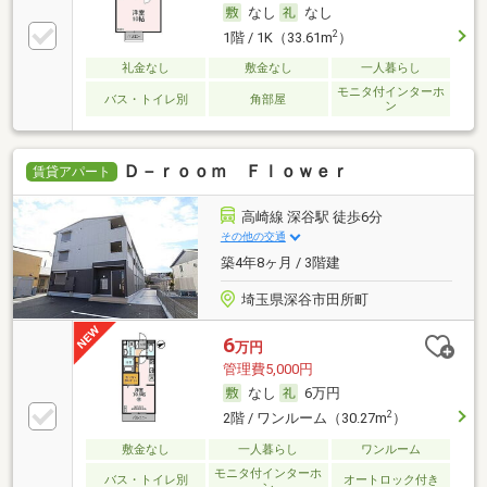
なし
なし
2
1階 / 1K（33.61m
）
礼金なし
敷金なし
一人暮らし
モニタ付インターホ
バス・トイレ別
角部屋
ン
Ｄ－ｒｏｏｍ Ｆｌｏｗｅｒ
賃貸アパート
高崎線 深谷駅 徒歩6分
その他の交通
築4年8ヶ月 / 3階建
埼玉県深谷市田所町
6
万円
管理費5,000円
なし
6万円
2
2階 / ワンルーム（30.27m
）
敷金なし
一人暮らし
ワンルーム
モニタ付インターホ
バス・トイレ別
オートロック付き