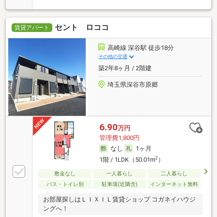
セント ロココ
賃貸アパート
高崎線 深谷駅 徒歩18分
その他の交通
築2年8ヶ月 / 2階建
埼玉県深谷市原郷
6.90
万円
管理費1,800円
なし
1ヶ月
2
1階 / 1LDK（50.01m
）
敷金なし
一人暮らし
二人暮らし
バス・トイレ別
駐車場(近隣含)
インターネット無料
お部屋探しはＬＩＸＩＬ賃貸ショップ コガネイハウジ
ングへ！