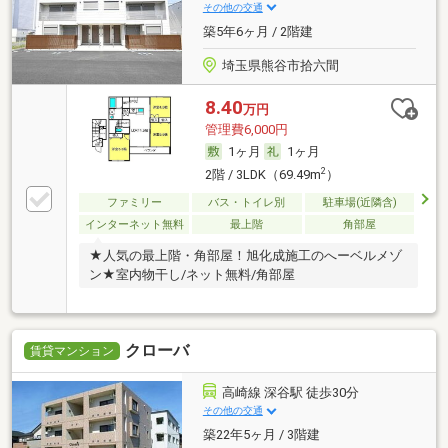
その他の交通
築5年6ヶ月 / 2階建
埼玉県熊谷市拾六間
8.40
万円
管理費6,000円
1ヶ月
1ヶ月
2
2階 / 3LDK（69.49m
）
ファミリー
バス・トイレ別
駐車場(近隣含)
インターネット無料
最上階
角部屋
★人気の最上階・角部屋！旭化成施工のへーベルメゾ
ン★室内物干し/ネット無料/角部屋
クローバ
賃貸マンション
高崎線 深谷駅 徒歩30分
その他の交通
築22年5ヶ月 / 3階建