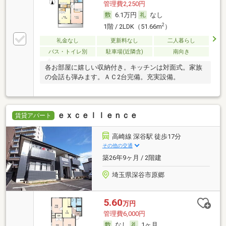
管理費2,250円
6.1万円
なし
2
1階 / 2LDK（51.66m
）
礼金なし
更新料なし
二人暮らし
バス・トイレ別
駐車場(近隣含)
南向き
各お部屋に嬉しい収納付き。キッチンは対面式。家族
の会話も弾みます。ＡＣ2台完備。充実設備。
ｅｘｃｅｌｌｅｎｃｅ
賃貸アパート
高崎線 深谷駅 徒歩17分
その他の交通
築26年9ヶ月 / 2階建
埼玉県深谷市原郷
5.60
万円
管理費6,000円
なし
1ヶ月