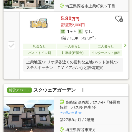
埼玉県深谷市上柴町東５丁目
5.80
万円
管理費2,000円
1ヶ月
なし
2
1階 / 1LDK（42.5m
）
礼金なし
一人暮らし
二人暮らし
バス・トイレ別
駐車場(近隣含)
インターネット無料
上柴地区/アリオ深谷近くの便利な立地/ネット無料/シ
ステムキッチン、ＴＶドアホンなど設備充実
スクウェアガーデン Ｉ
賃貸アパート
高崎線 深谷駅 バス7分/「幡羅農
協前」バス停 停歩4分
その他の交通
築27年8ヶ月 / 2階建
埼玉県深谷市東方