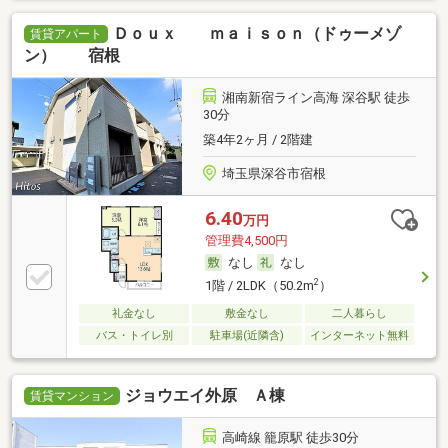
Ｄｏｕｘ ｍａｉｓｏｎ（ドゥーメゾ
賃貸アパート
ン） 宿根
湘南新宿ライン高海 深谷駅 徒歩
30分
築4年2ヶ月 / 2階建
埼玉県深谷市宿根
6.40
万円
管理費4,500円
なし
なし
2
1階 / 2LDK（50.2m
）
礼金なし
敷金なし
二人暮らし
バス・トイレ別
駐車場(近隣含)
インターネット無料
ジョウエイ外原 Ａ棟
賃貸マンション
高崎線 籠原駅 徒歩30分