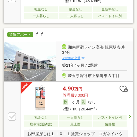
1階 / 1LDK（46.49m
）
礼金なし
敷金なし
更新料なし
一人暮らし
二人暮らし
バス・トイレ別
ｆｆ
賃貸アパート
湘南新宿ライン高海 籠原駅 徒歩
34分
その他の交通
築21年4ヶ月 / 2階建
埼玉県深谷市上柴町東３丁目
4.90
万円
管理費3,000円
1ヶ月
なし
2
2階 / 1K（26.44m
）
礼金なし
一人暮らし
バス・トイレ別
駐車場(近隣含)
最上階
角部屋
お部屋探しはＬＩＸＩＬ賃貸ショップ コガネイハウ