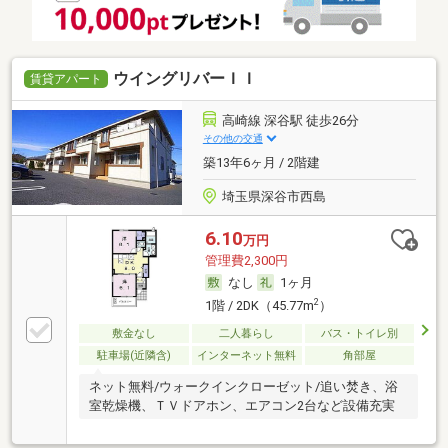
ウイングリバーＩＩ
賃貸アパート
高崎線 深谷駅 徒歩26分
その他の交通
築13年6ヶ月 / 2階建
埼玉県深谷市西島
6.10
万円
管理費2,300円
なし
1ヶ月
2
1階 / 2DK（45.77m
）
敷金なし
二人暮らし
バス・トイレ別
駐車場(近隣含)
インターネット無料
角部屋
ネット無料/ウォークインクローゼット/追い焚き、浴
室乾燥機、ＴＶドアホン、エアコン2台など設備充実