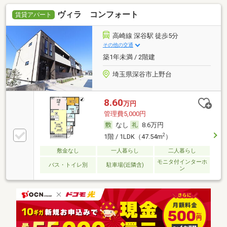
ヴィラ コンフォート
賃貸アパート
高崎線 深谷駅 徒歩5分
その他の交通
築1年未満 / 2階建
埼玉県深谷市上野台
8.60
万円
管理費5,000円
なし
8.6万円
2
1階 / 1LDK（47.54m
）
敷金なし
一人暮らし
二人暮らし
モニタ付インターホ
バス・トイレ別
駐車場(近隣含)
ン