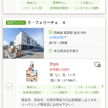
敷金なし
更新料なし
二人暮らし
バス・トイレ別
駐車場(近隣含)
インターネット無料
ラ・フェリーチェ Ａ
賃貸アパート
高崎線 籠原駅 徒歩18分
その他の交通
築1年 / 3階建
埼玉県深谷市東方
7
万円
管理費2,300円
なし
1ヶ月
2
1階 / 2K（37.98m
）
敷金なし
二人暮らし
バス・トイレ別
駐車場(近隣含)
ペット相談可
インターネット無料
熊谷市、深谷市、行田市周辺でのお部屋探しはコガネ
イハウジング熊谷店にお任せ下さい！