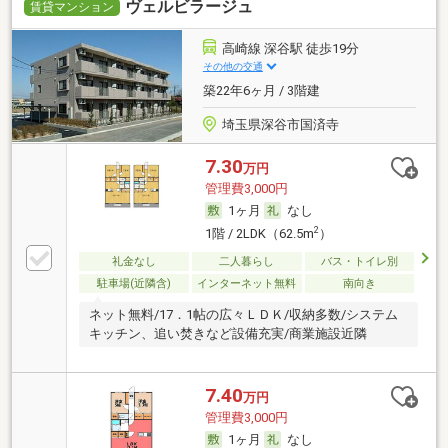
ヴェルビラージュ
賃貸マンション
高崎線 深谷駅 徒歩19分
その他の交通
築22年6ヶ月 / 3階建
埼玉県深谷市国済寺
7.30
万円
管理費3,000円
1ヶ月
なし
2
1階 / 2LDK（62.5m
）
礼金なし
二人暮らし
バス・トイレ別
駐車場(近隣含)
インターネット無料
南向き
ネット無料/17．1帖の広々ＬＤＫ/収納多数/システム
キッチン、追い焚きなど設備充実/商業施設近隣
7.40
万円
管理費3,000円
1ヶ月
なし