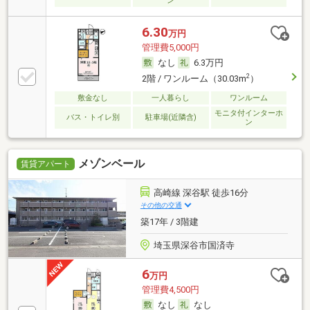
ン
6.30
万円
管理費5,000円
なし
6.3万円
2
2階 / ワンルーム（30.03m
）
敷金なし
一人暮らし
ワンルーム
モニタ付インターホ
バス・トイレ別
駐車場(近隣含)
ン
メゾンベール
賃貸アパート
高崎線 深谷駅 徒歩16分
その他の交通
築17年 / 3階建
埼玉県深谷市国済寺
6
万円
管理費4,500円
なし
なし