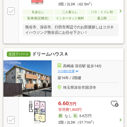
2
3階 / 2LDK（62.5m
）
礼金なし
二人暮らし
バス・トイレ別
駐車場(近隣含)
インターネット無料
最上階
熊谷市、深谷市、行田市周辺でのお部屋探しはコガネ
イハウジング熊谷店にお任せ下さい！
ドリームハウスＡ
賃貸アパート
高崎線 深谷駅 徒歩14分
その他の交通
築16年 / 2階建
埼玉県深谷市国済寺
6.60
万円
管理費1,800円
なし
6.6万円
2
2階 / 2LDK（57.71m
）