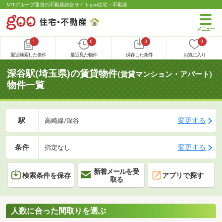
NTTグループ運営の不動産総合サイト goo住宅・不動産
1
0
0
0
最近検索した条件
最近見た物件
保存した条件
お気に入り
深谷駅(埼玉県)の賃貸物件
(賃貸マンション・アパート)
物件一覧
駅
変更する
高崎線/深谷
条件
変更する
指定なし
新着メールを受
検索条件を保存
アプリで探す
取る
人数に合った間取りを選ぶ