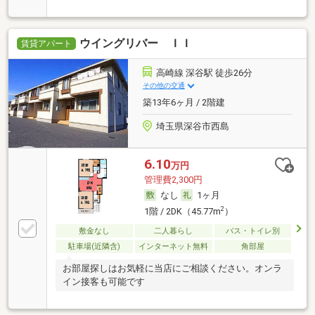
ウイングリバー ＩＩ
賃貸アパート
高崎線 深谷駅 徒歩26分
その他の交通
築13年6ヶ月 / 2階建
埼玉県深谷市西島
6.10
万円
管理費2,300円
なし
1ヶ月
2
1階 / 2DK（45.77m
）
敷金なし
二人暮らし
バス・トイレ別
駐車場(近隣含)
インターネット無料
角部屋
お部屋探しはお気軽に当店にご相談ください。オンラ
イン接客も可能です