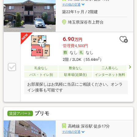
その他の交通
築22年1ヶ月 / 2階建
埼玉県深谷市上野台
6.90
万円
管理費4,500円
なし
なし
2
2階 / 2LDK（55.44m
）
礼金なし
敷金なし
二人暮らし
バス・トイレ別
駐車場(近隣含)
インターネット無料
お部屋探しはお気軽に当店にご相談ください。オンラ
イン接客も可能です
プリモ
賃貸アパート
高崎線 深谷駅 徒歩17分
その他の交通