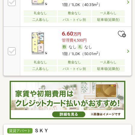
2
1階 / 1LDK（40.35m
）
礼金なし
敷金なし
一人暮らし
二人暮らし
バス・トイレ別
駐車場(近隣含)
6.60
万円
管理費4,500円
なし
なし
2
1階 / 1LDK（50.01m
）
礼金なし
敷金なし
一人暮らし
二人暮らし
バス・トイレ別
駐車場(近隣含)
ＳＫＹ
賃貸アパート