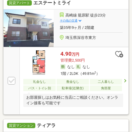
エステートミライ
賃貸アパート
高崎線 籠原駅 徒歩23分
その他の交通
築35年9ヶ月 / 2階建
埼玉県深谷市東方
4.90
万円
管理費2,500円
なし
なし
2
1階 / 2LDK（49.81m
）
礼金なし
敷金なし
二人暮らし
バス・トイレ別
駐車場(近隣含)
角部屋
お部屋探しはお気軽に当店にご相談ください。オンラ
イン接客も可能です
ティアラ
賃貸マンション