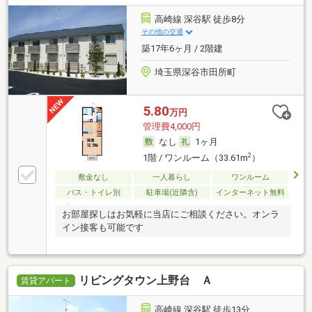
高崎線 深谷駅 徒歩8分
その他の交通
築17年6ヶ月 / 2階建
埼玉県深谷市田所町
5.80
万円
管理費4,000円
なし
1ヶ月
2
1階 / ワンルーム（33.61m
）
敷金なし
一人暮らし
ワンルーム
バス・トイレ別
駐車場(近隣含)
インターネット無料
お部屋探しはお気軽に当店にご相談ください。オンラ
イン接客も可能です
リビングタウン上野台 Ａ
賃貸アパート
高崎線 深谷駅 徒歩13分