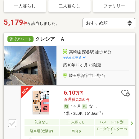
一人暮らし
二人暮らし
ファミリー
5,179
件
が該当しました。
クレシア Ａ
賃貸アパート
高崎線 深谷駅 徒歩16分
その他の交通
築18年11ヶ月 / 2階建
埼玉県深谷市上野台
6.10
万円
管理費2,250円
1ヶ月
なし
2
1階 / 2LDK（51.66m
）
礼金なし
二人暮らし
バス・トイレ別
モニタ付インターホ
駐車場(近隣含)
南向き
ン