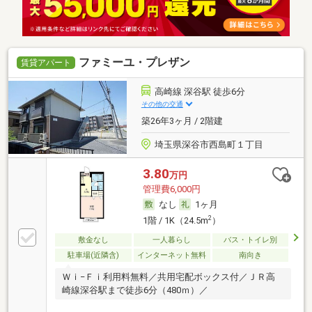
ファミーユ・プレザン
賃貸アパート
高崎線 深谷駅 徒歩6分
その他の交通
築26年3ヶ月 / 2階建
埼玉県深谷市西島町１丁目
3.80
万円
管理費6,000円
なし
1ヶ月
2
1階 / 1K（24.5m
）
敷金なし
一人暮らし
バス・トイレ別
駐車場(近隣含)
インターネット無料
南向き
Ｗｉ−Ｆｉ利用料無料／共用宅配ボックス付／ＪＲ高
崎線深谷駅まで徒歩6分（480ｍ）／