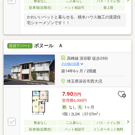
敷金なし
二人暮らし
バス・トイレ別
駐車場(近隣含)
ペット相談可
最上階
かわいいペットと暮らせる、積水ハウス施工の賃貸住
宅シャーメゾンです！！
ボヌール Ａ
賃貸アパート
高崎線 深谷駅 徒歩29分
その他の交通
築14年6ヶ月 / 2階建
埼玉県深谷市西大沼
7.90
万円
管理費6,000円
なし
1ヶ月
2
1階 / 2LDK（57.07m
）
敷金なし
二人暮らし
バス・トイレ別
駐車場(近隣含)
ペット相談可
インターネット無料