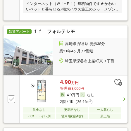
インターネット（Ｗｉ−Ｆｉ）無料物件です★かわい
いペットと暮らせる♪積水ハウス施工のシャーメゾン
★い
ｆｆ フォルテシモ
賃貸アパート
高崎線 深谷駅 徒歩38分
築21年4ヶ月 / 2階建
埼玉県深谷市上柴町東３丁目
4.90
万円
管理費3,000円
4.9万円
なし
2
2階 / 1K（26.44m
）
礼金なし
更新料なし
一人暮らし
バス・トイレ別
駐車場(近隣含)
最上階