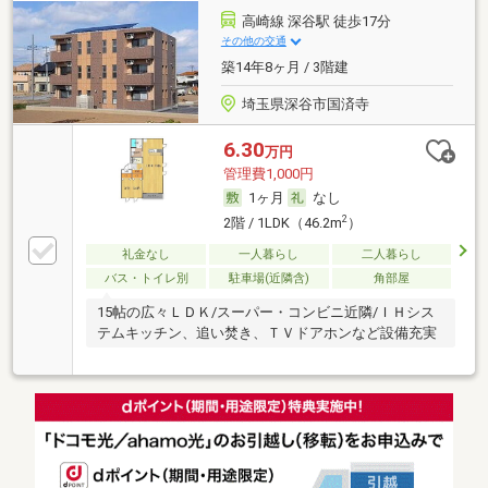
高崎線 深谷駅 徒歩17分
その他の交通
築14年8ヶ月 / 3階建
埼玉県深谷市国済寺
6.30
万円
管理費1,000円
1ヶ月
なし
2
2階 / 1LDK（46.2m
）
礼金なし
一人暮らし
二人暮らし
バス・トイレ別
駐車場(近隣含)
角部屋
15帖の広々ＬＤＫ/スーパー・コンビニ近隣/ＩＨシス
テムキッチン、追い焚き、ＴＶドアホンなど設備充実