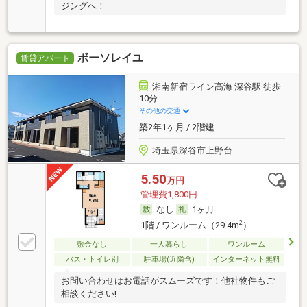
ジングへ！
ボーソレイユ
賃貸アパート
湘南新宿ライン高海 深谷駅 徒歩
10分
その他の交通
築2年1ヶ月 / 2階建
埼玉県深谷市上野台
5.50
万円
管理費1,800円
なし
1ヶ月
2
1階 / ワンルーム（29.4m
）
敷金なし
一人暮らし
ワンルーム
バス・トイレ別
駐車場(近隣含)
インターネット無料
お問い合わせはお電話がスムーズです！他社物件もご
相談ください!