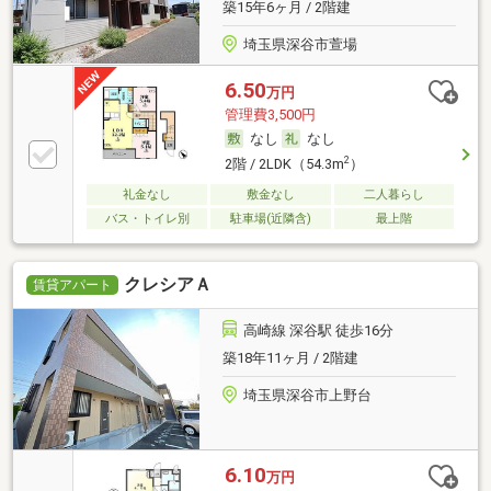
築15年6ヶ月 / 2階建
埼玉県深谷市萱場
6.50
万円
管理費3,500円
なし
なし
2
2階 / 2LDK（54.3m
）
礼金なし
敷金なし
二人暮らし
バス・トイレ別
駐車場(近隣含)
最上階
クレシアＡ
賃貸アパート
高崎線 深谷駅 徒歩16分
築18年11ヶ月 / 2階建
埼玉県深谷市上野台
6.10
万円