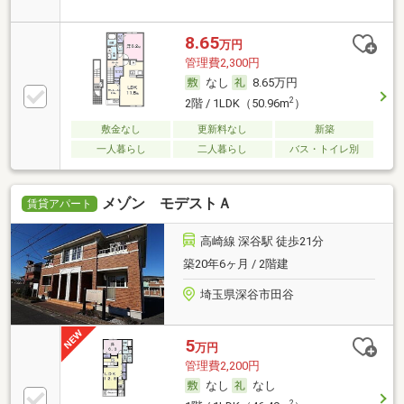
8.65
万円
管理費2,300円
なし
8.65万円
2
2階 / 1LDK（50.96m
）
敷金なし
更新料なし
新築
一人暮らし
二人暮らし
バス・トイレ別
メゾン モデストＡ
賃貸アパート
高崎線 深谷駅 徒歩21分
築20年6ヶ月 / 2階建
埼玉県深谷市田谷
5
万円
管理費2,200円
なし
なし
2