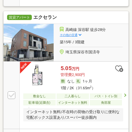
エクセラン
賃貸アパート
高崎線 深谷駅 徒歩28分
その他の交通
築15年 / 3階建
埼玉県深谷市国済寺
5.05
万円
管理費2,900円
なし
1ヶ月
2
1階 / 2K（31.65m
）
敷金なし
二人暮らし
バス・トイレ別
駐車場(近隣含)
インターネット無料
角部屋
インターネット無料/不在時の荷物の受け取りに便利な
宅配ボックス設置あり/スーパー徒歩圏内