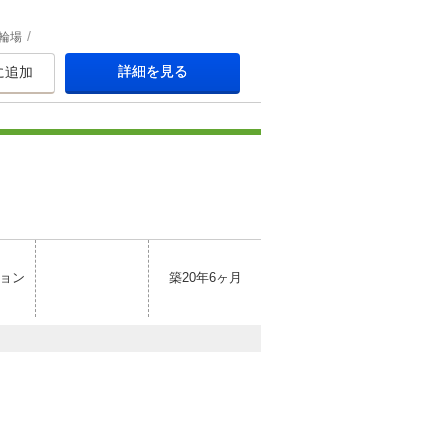
輪場
詳細を見る
に追加
ョン
築20年6ヶ月