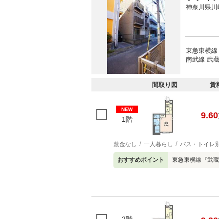
神奈川県川
東急東横線
南武線 武蔵
間取り図
賃
NEW
9.60
1階
敷金なし
一人暮らし
バス・トイレ
おすすめポイント
東急東横線『武蔵