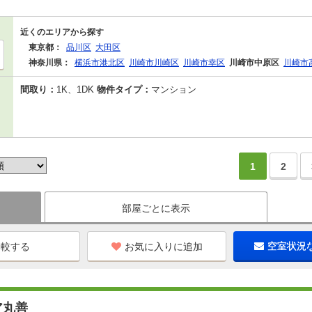
近くのエリアから探す
東京都：
品川区
大田区
神奈川県：
横浜市港北区
川崎市川崎区
川崎市幸区
川崎市中原区
川崎市
間取り：
1K、1DK
物件タイプ：
マンション
1
2
部屋ごとに表示
お気に入りに追加
空室状況
ア丸善