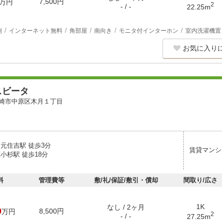
7,500円
万円
2
- / -
22.25m
別
インターネット無料
角部屋
南向き
モニタ付インターホン
室内洗濯機置
お気に入り
スビータ
崎市中原区木月１丁目
 元住吉駅 徒歩3分
賃貸マンシ
小杉駅 徒歩18分
料
管理費等
敷/礼/保証/敷引・償却
間取り/広さ
1K
なし / 2ヶ月
0
8,500円
万円
2
- / -
27.25m