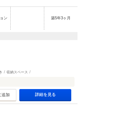
ョン
築5年3ヶ月
き
収納スペース
詳細を見る
に追加