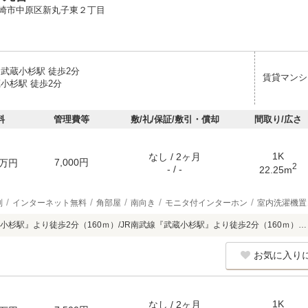
崎市中原区新丸子東２丁目
 武蔵小杉駅 徒歩2分
賃貸マンシ
小杉駅 徒歩2分
料
管理費等
敷/礼/保証/敷引・償却
間取り/広さ
1K
なし / 2ヶ月
7,000円
万円
2
- / -
22.25m
別
インターネット無料
角部屋
南向き
モニタ付インターホン
室内洗濯機置
小杉駅』より徒歩2分（160ｍ）/JR南武線『武蔵小杉駅』より徒歩2分（160ｍ）…
お気に入り
1K
なし / 2ヶ月