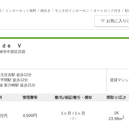
別
インターネット無料
南向き
モニタ付インターホン
オートロック付き
駐
お気に入り
ｎｄｅ Ｖ
崎市中原区苅宿
元住吉駅 徒歩12分
平間駅 徒歩12分
賃貸マンシ
 新川崎駅 徒歩21分
料
管理費等
敷/礼/保証/敷引・償却
間取り/広さ
1K
1ヶ月 / 1ヶ月
4,500円
万円
2
- / -
23.98m