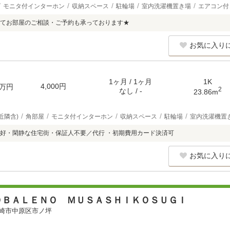
モニタ付インターホン
収納スペース
駐輪場
室内洗濯機置き場
エアコン付
てお部屋のご相談・ご予約も承っております★
お気に入り
1ヶ月 / 1ヶ月
1K
4,000円
万円
2
なし / -
23.86m
近隣含)
角部屋
モニタ付インターホン
収納スペース
駐輪場
室内洗濯機置
好・閑静な住宅街・保証人不要／代行 ・初期費用カード決済可
お気に入り
ＯＢＡＬＥＮＯ ＭＵＳＡＳＨＩＫＯＳＵＧＩ
崎市中原区市ノ坪