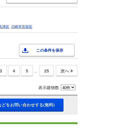
高津区
川崎市宮前区
この条件を保存
3
4
5
25
次へ
…
表示建物数
などをお問い合わせする(無料)