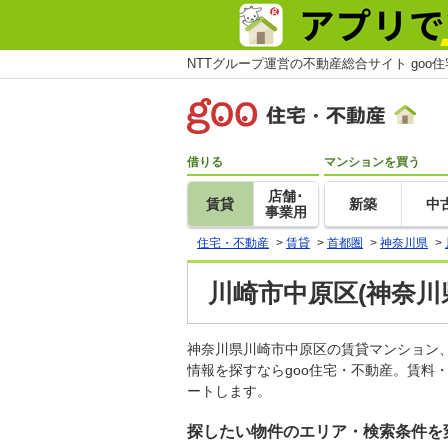
NTTグループ運営の不動産総合サイト goo
借りる
マンションを買う
店舗･
賃貸
新築
中
事業用
住宅・不動産
>
賃貸
>
首都圏
>
神奈川県
>
川崎市中原区(神奈川
神奈川県川崎市中原区の賃貸マンション
情報を探すならgoo住宅・不動産。賃料
ートします。
探したい物件のエリア・検索条件を