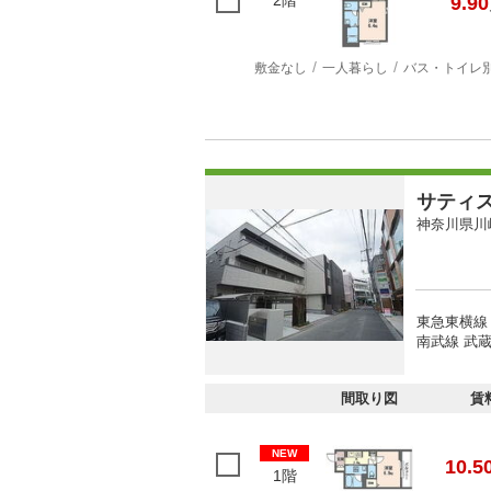
2階
9.90
敷金なし
一人暮らし
バス・トイレ
サティ
神奈川県川
東急東横線
南武線 武蔵
間取り図
賃
NEW
10.5
1階