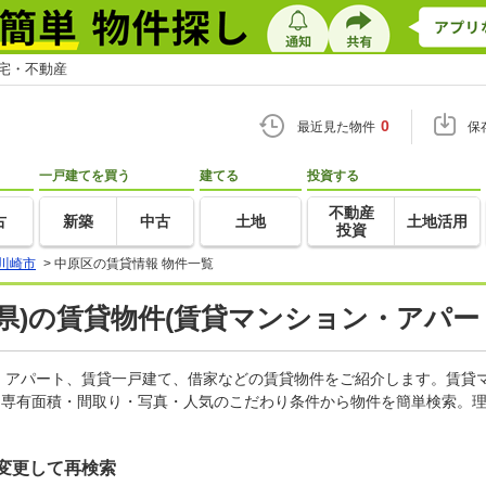
住宅・不動産
0
最近見た物件
保
一戸建てを買う
建てる
投資する
不動産
古
新築
中古
土地
土地活用
投資
川崎市
>
中原区の賃貸情報 物件一覧
県)の賃貸物件(賃貸マンション・アパート
、アパート、賃貸一戸建て、借家などの賃貸物件をご紹介します。賃貸
・専有面積・間取り・写真・人気のこだわり条件から物件を簡単検索。理
変更して再検索