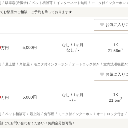
別
駐車場(近隣含)
ペット相談可
インターネット無料
モニタ付インターホン
てお部屋のご相談・ご予約も承っております★
お気に入り
なし / 1ヶ月
1K
0
5,000円
万円
2
なし / -
21.56m
別
最上階
角部屋
モニタ付インターホン
オートロック付き
室内洗濯機置き
お気に入り
1K
なし / 1ヶ月
0
5,000円
万円
2
- / -
21.5m
別
ペット相談可
最上階
角部屋
モニタ付インターホン
オートロック付き
話にてお問い合わせください！契約金分割可能！