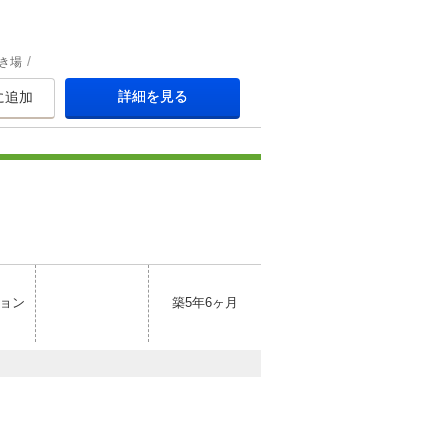
き場
詳細を見る
に追加
ョン
築5年6ヶ月