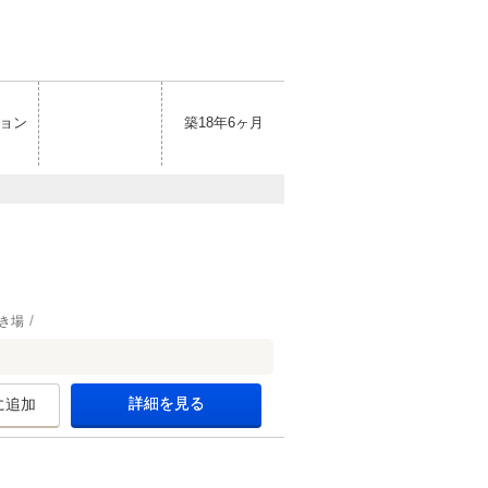
ョン
築18年6ヶ月
き場
詳細を見る
に追加