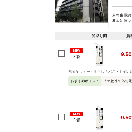
東急東横線 
湘南新宿ラ
間取り図
賃
NEW
9.50
5階
敷金なし
一人暮らし
バス・トイレ
おすすめポイント
人気物件の為お電
NEW
9.50
5階