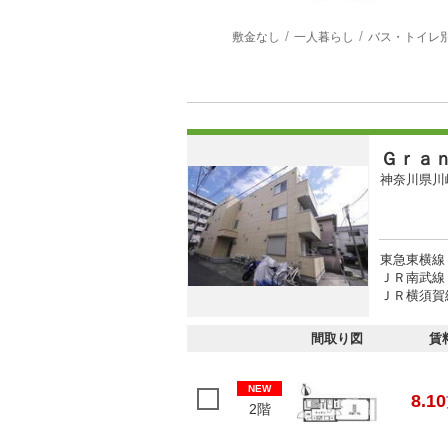
敷金なし
一人暮らし
バス・トイレ
Ｇｒａ
神奈川県川
東急東横線 
ＪＲ南武線 
ＪＲ横須賀線
間取り図
賃
NEW
8.10
2階