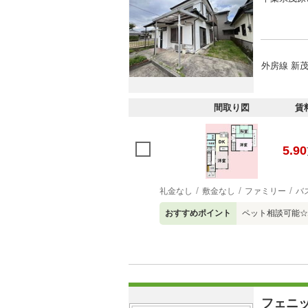
外房線 新茂
間取り図
賃
5.90
礼金なし
敷金なし
ファミリー
バ
おすすめポイント
ペット相談可能☆
フェニ