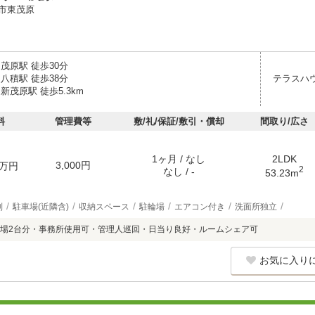
市東茂原
茂原駅 徒歩30分
八積駅 徒歩38分
テラスハ
新茂原駅 徒歩5.3km
料
管理費等
敷/礼/保証/敷引・償却
間取り/広さ
1ヶ月 / なし
2LDK
3,000円
万円
2
なし / -
53.23m
別
駐車場(近隣含)
収納スペース
駐輪場
エアコン付き
洗面所独立
場2台分・事務所使用可・管理人巡回・日当り良好・ルームシェア可
お気に入り