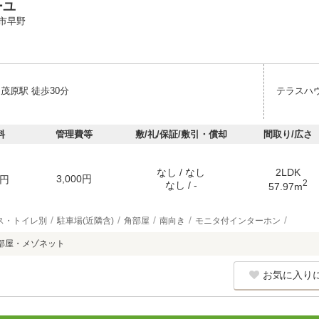
ーユ
市早野
茂原駅 徒歩30分
テラスハ
料
管理費等
敷/礼/保証/敷引・償却
間取り/広さ
なし / なし
2LDK
3,000円
円
2
なし / -
57.97m
ス・トイレ別
駐車場(近隣含)
角部屋
南向き
モニタ付インターホン
部屋・メゾネット
お気に入り