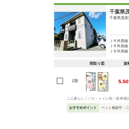
千葉県茂
千葉県茂原
ＪＲ外房線 
ＪＲ外房線 
ＪＲ外房線 
間取り図
賃
1階
5.50
二人暮らし
バス・トイレ別
駐車場(
おすすめポイント
ペット相談可・二