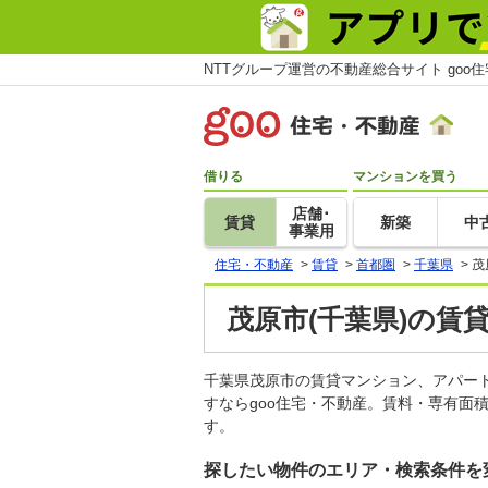
NTTグループ運営の不動産総合サイト goo
借りる
マンションを買う
店舗･
賃貸
新築
中
事業用
住宅・不動産
>
賃貸
>
首都圏
>
千葉県
>
茂
茂原市(千葉県)の賃
千葉県茂原市の賃貸マンション、アパー
すならgoo住宅・不動産。賃料・専有面
す。
探したい物件のエリア・検索条件を