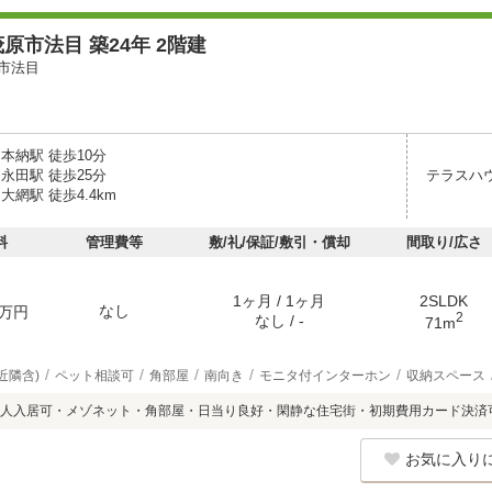
原市法目 築24年 2階建
市法目
本納駅 徒歩10分
永田駅 徒歩25分
テラスハ
大網駅 徒歩4.4km
料
管理費等
敷/礼/保証/敷引・償却
間取り/広さ
1ヶ月 / 1ヶ月
2SLDK
なし
万円
2
なし / -
71m
近隣含)
ペット相談可
角部屋
南向き
モニタ付インターホン
収納スペース
人入居可・メゾネット・角部屋・日当り良好・閑静な住宅街・初期費用カード決済
お気に入り