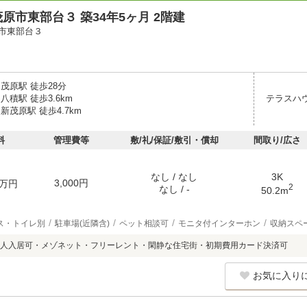
原市東部台３ 築34年5ヶ月 2階建
市東部台３
茂原駅 徒歩28分
八積駅 徒歩3.6km
テラスハ
新茂原駅 徒歩4.7km
料
管理費等
敷/礼/保証/敷引・償却
間取り/広さ
なし / なし
3K
3,000円
万円
2
なし / -
50.2m
ス・トイレ別
駐車場(近隣含)
ペット相談可
モニタ付インターホン
収納スペ
人入居可・メゾネット・フリーレント・閑静な住宅街・初期費用カード決済可
お気に入り