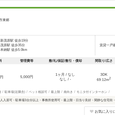
市東郷
新茂原駅 徒歩19分
茂原駅 徒歩35分
賃貸一戸
本納駅 徒歩5.0km
料
管理費等
敷/礼/保証/敷引・償却
間取り/広さ
1ヶ月 / なし
3DK
5,000円
円
2
なし / -
69.12m
別
駐車場(近隣含)
ペット相談可
最上階
南向き
モニタ付インターホン
人入居可・駐車場3台分以上・事務所使用可・最上階・日当り良好・閑静な住宅街・
お気に入り