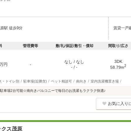
原駅 徒歩9分
賃貸一戸
料
管理費等
敷/礼/保証/敷引・償却
間取り/広さ
3DK
なし / なし
万円
-
2
- / -
58.79m
ス・トイレ別
駐車場(近隣含)
ペット相談可
南向き
室内洗濯機置き場
駐車場2台可能☆南向きバルコニーで毎日のお洗濯もラクラク快適♪
お気に入り
ックス茂原