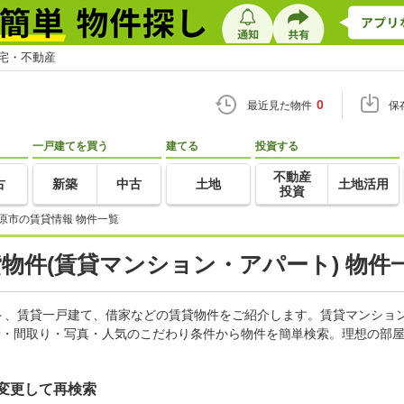
住宅・不動産
0
最近見た物件
保
一戸建てを買う
建てる
投資する
不動産
古
新築
中古
土地
土地活用
投資
原市の賃貸情報 物件一覧
貸物件(賃貸マンション・アパート) 物件
ト、賃貸一戸建て、借家などの賃貸物件をご紹介します。賃貸マンショ
積・間取り・写真・人気のこだわり条件から物件を簡単検索。理想の部屋
変更して再検索