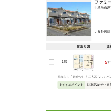
ファミ
千葉県茂原
ＪＲ外房線 
間取り図
賃
1階
5
万
礼金なし
敷金なし
二人暮らし
バ
おすすめポイント
駐車場2台分・角