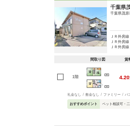
千葉県茂
千葉県茂原
ＪＲ外房線 
ＪＲ外房線 
ＪＲ外房線 
間取り図
賃
1階
4.20
礼金なし
敷金なし
ファミリー
バ
おすすめポイント
ペット相談可・二