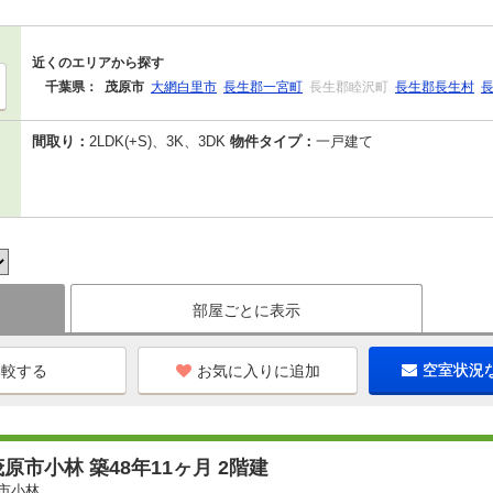
近くのエリアから探す
千葉県：
茂原市
大網白里市
長生郡一宮町
長生郡睦沢町
長生郡長生村
間取り：
2LDK(+S)、3K、3DK
物件タイプ：
一戸建て
部屋ごとに表示
お気に入りに追加
空室状況
原市小林 築48年11ヶ月 2階建
市小林