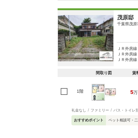
茂原邸
千葉県茂原
ＪＲ外房線 
ＪＲ外房線 
ＪＲ外房線 
間取り図
賃
1階
5
万
礼金なし
ファミリー
バス・トイレ
おすすめポイント
ペット相談可・二