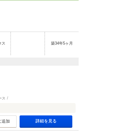
ウス
築34年5ヶ月
ース
詳細を見る
に追加