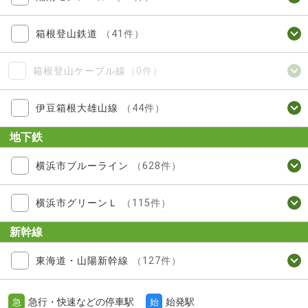
箱根登山鉄道
（41件）
箱根登山ケーブル線
（0件）
伊豆箱根大雄山線
（44件）
地下鉄
横浜市ブルーライン
（628件）
横浜市グリーンＬ
（115件）
新幹線
東海道・山陽新幹線
（127件）
急行・快速などの停車駅
始発駅
急
始