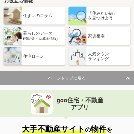
お役立ち情報
「住みたい街」
住まいのコラム
を見つけよう
暮らしのデータ
家賃相場
(補助金・助成金情報)
人気タウン
住宅ローン
ランキング
ページトップに戻る
goo住宅・不動産
アプリ
大手不動産サイト
物件
の
を