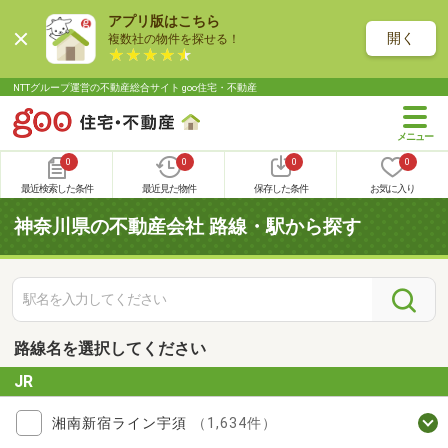
アプリ版はこちら
開く
複数社の物件を探せる！
NTTグループ運営の不動産総合サイト goo住宅・不動産
0
0
0
0
最近検索した条件
最近見た物件
保存した条件
お気に入り
神奈川県の不動産会社 路線・駅から探す
路線名を選択してください
JR
湘南新宿ライン宇須
（1,634件）