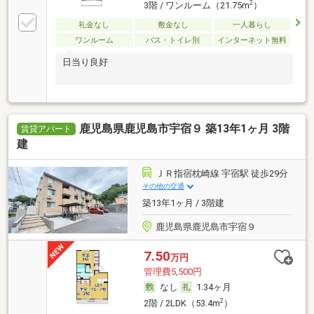
2
3階 / ワンルーム（21.75m
）
礼金なし
敷金なし
一人暮らし
ワンルーム
バス・トイレ別
インターネット無料
日当り良好
鹿児島県鹿児島市宇宿９ 築13年1ヶ月 3階
賃貸アパート
建
ＪＲ指宿枕崎線 宇宿駅 徒歩29分
その他の交通
築13年1ヶ月 / 3階建
鹿児島県鹿児島市宇宿９
7.50
万円
管理費5,500円
なし
1.34ヶ月
2
2階 / 2LDK（53.4m
）