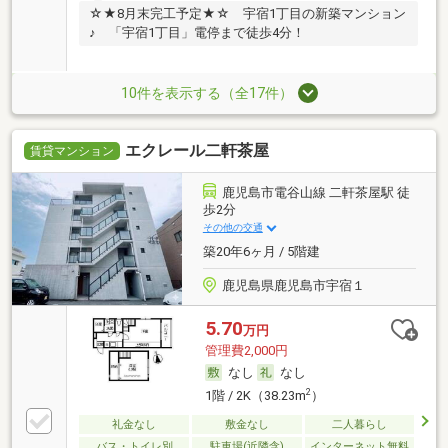
☆★8月末完工予定★☆ 宇宿1丁目の新築マンション
♪ 「宇宿1丁目」電停まで徒歩4分！
10件を表示する（全17件）
エクレール二軒茶屋
賃貸マンション
鹿児島市電谷山線 二軒茶屋駅 徒
歩2分
その他の交通
築20年6ヶ月 / 5階建
鹿児島県鹿児島市宇宿１
5.70
万円
管理費2,000円
なし
なし
2
1階 / 2K（38.23m
）
礼金なし
敷金なし
二人暮らし
バス・トイレ別
駐車場(近隣含)
インターネット無料