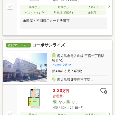
礼金なし
敷金なし
一人暮らし
バス・トイレ別
駐車場(近隣含)
角部屋
角部屋・初期費用カード決済可
コーポサンライズ
賃貸マンション
鹿児島市電谷山線 宇宿一丁目駅
徒歩5分
その他の交通
築41年8ヶ月 / 4階建
鹿児島県鹿児島市宇宿１
3.30
万円
管理費-
なし
なし
2
4階 / 1DK（21.45m
）
礼金なし
敷金なし
一人暮らし