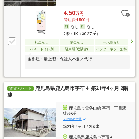
4.50
万円
管理費4,500円
なし
なし
2
2階 / 1K（30.27m
）
礼金なし
敷金なし
一人暮らし
バス・トイレ別
駐車場(近隣含)
インターネット無料
角部屋・最上階・保証人不要／代行
鹿児島県鹿児島市宇宿４ 築21年4ヶ月 2階
賃貸アパート
建
鹿児島市電谷山線 宇宿一丁目駅
徒歩6分
その他の交通
築21年4ヶ月 / 2階建
鹿児島県鹿児島市宇宿４