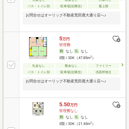
バス・トイレ別
駐車場(近隣含)
最上階
お問合せはオーリック不動産荒田鹿大通り店へ♪
5
万円
管理費-
なし
なし
2
3階 / 3DK（47.85m
）
礼金なし
敷金なし
ファミリー
バス・トイレ別
駐車場(近隣含)
洗面所独立
お問合せはオーリック不動産荒田鹿大通り店へ♪
5.50
万円
管理費なし
なし
なし
2
3階 / 3DK（21.45m
）