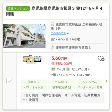
鹿児島県鹿児島市紫原３ 築12年6ヶ月 4
賃貸マンション
階建
鹿児島市電谷山線 二軒茶屋駅 徒
歩13分
その他の交通
築12年6ヶ月 / 4階建
鹿児島県鹿児島市紫原３
5.60
万円
管理費2,000円
2ヶ月
なし(2ヶ月)
2
2階 / ワンルーム（33.25m
）
礼金なし
一人暮らし
ワンルーム
バス・トイレ別
駐車場(近隣含)
インターネット無料
日当り良好・閑静な住宅街・オール電化・初期費用カ
ード決済可