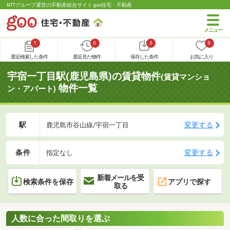
NTTグループ運営の不動産総合サイト goo住宅・不動産
1
0
0
0
最近検索した条件
最近見た物件
保存した条件
お気に入り
宇宿一丁目駅(鹿児島県)の賃貸物件
(賃貸マンショ
物件一覧
ン・アパート)
駅
変更する
鹿児島市谷山線/宇宿一丁目
条件
変更する
指定なし
新着メールを受
検索条件を保存
アプリで探す
取る
人数に合った間取りを選ぶ