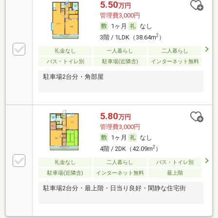
5.50
万円
管理費3,000円
1ヶ月
なし
2
3階 / 1LDK（38.64m
）
礼金なし
一人暮らし
二人暮らし
バス・トイレ別
駐車場(近隣含)
インターネット無料
駐車場2台分・角部屋
5.80
万円
管理費3,000円
1ヶ月
なし
2
4階 / 2DK（42.09m
）
礼金なし
二人暮らし
バス・トイレ別
駐車場(近隣含)
インターネット無料
最上階
駐車場2台分・最上階・日当り良好・閑静な住宅街