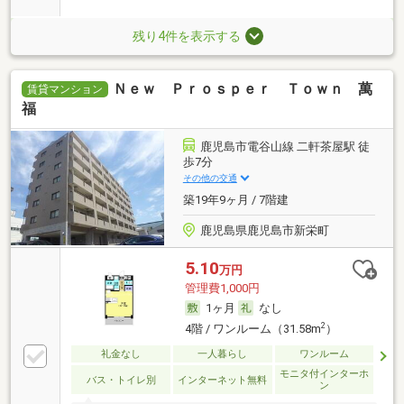
残り4件を表示する
Ｎｅｗ Ｐｒｏｓｐｅｒ Ｔｏｗｎ 萬
賃貸マンション
福
鹿児島市電谷山線 二軒茶屋駅 徒
歩7分
その他の交通
築19年9ヶ月 / 7階建
鹿児島県鹿児島市新栄町
5.10
万円
管理費1,000円
1ヶ月
なし
2
4階 / ワンルーム（31.58m
）
礼金なし
一人暮らし
ワンルーム
モニタ付インターホ
バス・トイレ別
インターネット無料
ン