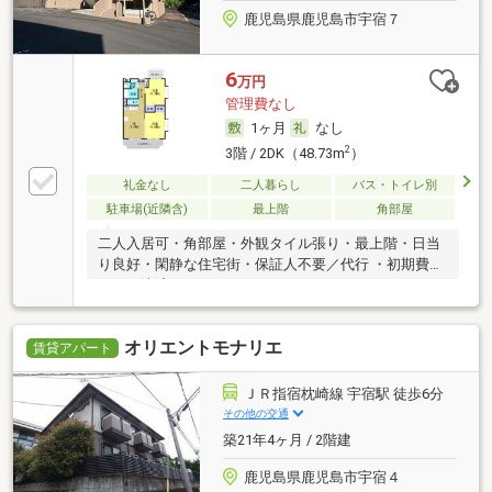
鹿児島県鹿児島市宇宿７
6
万円
管理費なし
1ヶ月
なし
2
3階 / 2DK（48.73m
）
礼金なし
二人暮らし
バス・トイレ別
駐車場(近隣含)
最上階
角部屋
二人入居可・角部屋・外観タイル張り・最上階・日当
り良好・閑静な住宅街・保証人不要／代行 ・初期費用
カード決済可
オリエントモナリエ
賃貸アパート
ＪＲ指宿枕崎線 宇宿駅 徒歩6分
その他の交通
築21年4ヶ月 / 2階建
鹿児島県鹿児島市宇宿４