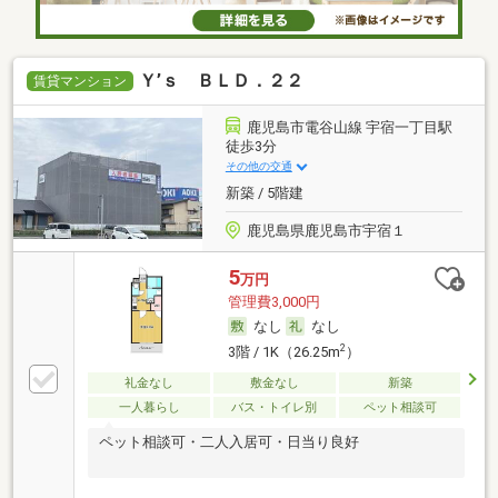
Ｙ’ｓ ＢＬＤ．２２
賃貸マンション
鹿児島市電谷山線 宇宿一丁目駅
徒歩3分
その他の交通
新築 / 5階建
鹿児島県鹿児島市宇宿１
5
万円
管理費3,000円
なし
なし
2
3階 / 1K（26.25m
）
礼金なし
敷金なし
新築
一人暮らし
バス・トイレ別
ペット相談可
ペット相談可・二人入居可・日当り良好