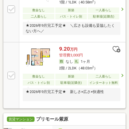
2
1階 / 1LDK（40.58m
）
敷金なし
新築
一人暮らし
二人暮らし
バス・トイレ別
駐車場(近隣含)
★2026年9月完工予定★ ＼広さも設備も妥協したく
ない方へ／
9.20
万円
管理費3,000円
なし
1ヶ月
2
2階 / 2LDK（48.03m
）
敷金なし
新築
二人暮らし
バス・トイレ別
駐車場(近隣含)
インターネット無料
★2026年9月完工予定★ 新しさ×広さ×快適性
プリモール紫原
賃貸マンション