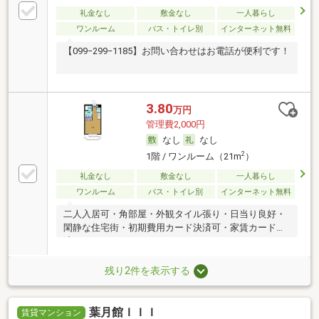
礼金なし
敷金なし
一人暮らし
ワンルーム
バス・トイレ別
インターネット無料
【099−299−1185】お問い合わせはお電話が便利です！
3.80
万円
管理費2,000円
なし
なし
2
1階 / ワンルーム（21m
）
礼金なし
敷金なし
一人暮らし
ワンルーム
バス・トイレ別
インターネット無料
二人入居可・角部屋・外観タイル張り・日当り良好・
閑静な住宅街・初期費用カード決済可・家賃カード決
済可
残り2件を表示する
葉月館ＩＩＩ
賃貸マンション