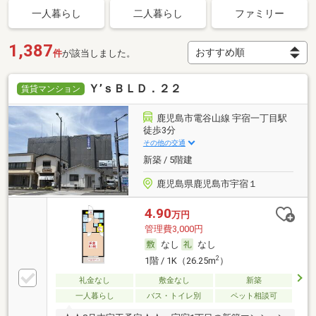
一人暮らし
二人暮らし
ファミリー
1,387
件
が該当しました。
Ｙ’ｓＢＬＤ．２２
賃貸マンション
鹿児島市電谷山線 宇宿一丁目駅
徒歩3分
その他の交通
新築 / 5階建
鹿児島県鹿児島市宇宿１
4.90
万円
管理費3,000円
なし
なし
2
1階 / 1K（26.25m
）
礼金なし
敷金なし
新築
一人暮らし
バス・トイレ別
ペット相談可