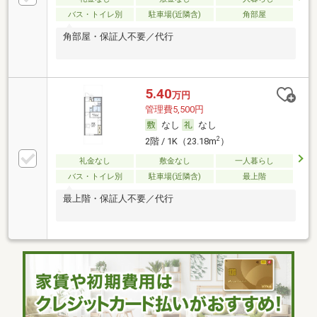
バス・トイレ別
駐車場(近隣含)
角部屋
角部屋・保証人不要／代行
5.40
万円
管理費5,500円
なし
なし
2
2階 / 1K（23.18m
）
礼金なし
敷金なし
一人暮らし
バス・トイレ別
駐車場(近隣含)
最上階
最上階・保証人不要／代行