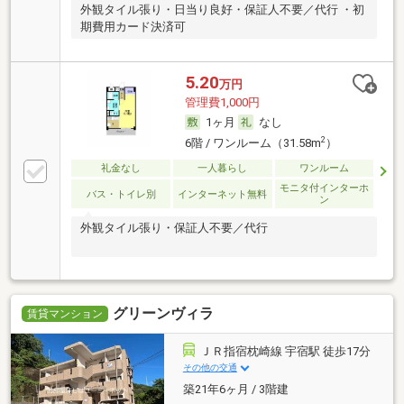
外観タイル張り・日当り良好・保証人不要／代行 ・初
期費用カード決済可
5.20
万円
管理費1,000円
1ヶ月
なし
2
6階 / ワンルーム（31.58m
）
礼金なし
一人暮らし
ワンルーム
モニタ付インターホ
バス・トイレ別
インターネット無料
ン
外観タイル張り・保証人不要／代行
グリーンヴィラ
賃貸マンション
ＪＲ指宿枕崎線 宇宿駅 徒歩17分
その他の交通
築21年6ヶ月 / 3階建