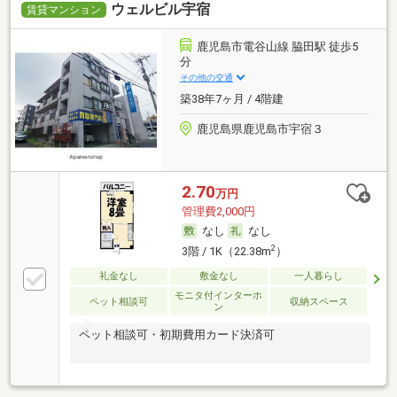
ウェルビル宇宿
賃貸マンション
鹿児島市電谷山線 脇田駅 徒歩5
分
その他の交通
築38年7ヶ月 / 4階建
鹿児島県鹿児島市宇宿３
2.70
万円
管理費2,000円
なし
なし
2
3階 / 1K（22.38m
）
礼金なし
敷金なし
一人暮らし
モニタ付インターホ
ペット相談可
収納スペース
ン
ペット相談可・初期費用カード決済可