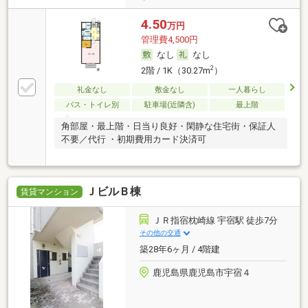
4.50
万円
管理費4,500円
なし
なし
2
2階 / 1K（30.27m
）
礼金なし
敷金なし
一人暮らし
バス・トイレ別
駐車場(近隣含)
最上階
角部屋・最上階・日当り良好・閑静な住宅街・保証人
不要／代行 ・初期費用カード決済可
ＪビルＢ棟
賃貸マンション
ＪＲ指宿枕崎線 宇宿駅 徒歩7分
その他の交通
築28年6ヶ月 / 4階建
鹿児島県鹿児島市宇宿４