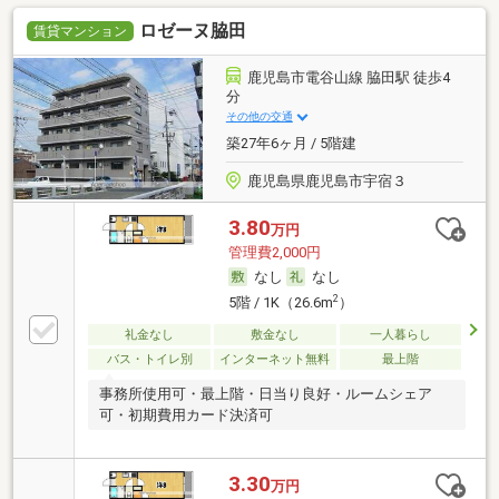
ロゼーヌ脇田
賃貸マンション
鹿児島市電谷山線 脇田駅 徒歩4
分
その他の交通
築27年6ヶ月 / 5階建
鹿児島県鹿児島市宇宿３
3.80
万円
管理費2,000円
なし
なし
2
5階 / 1K（26.6m
）
礼金なし
敷金なし
一人暮らし
バス・トイレ別
インターネット無料
最上階
事務所使用可・最上階・日当り良好・ルームシェア
可・初期費用カード決済可
3.30
万円