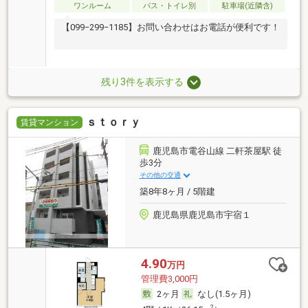
ワンルーム
バス・トイレ別
駐車場(近隣含)
【099−299−1185】お問い合わせはお電話が便利です！
残り3件を表示する
ｓｔｏｒｙ
賃貸マンション
鹿児島市電谷山線 二軒茶屋駅 徒
歩3分
その他の交通
築8年8ヶ月 / 5階建
鹿児島県鹿児島市宇宿１
4.90
万円
管理費3,000円
2ヶ月
なし(1.5ヶ月)
2