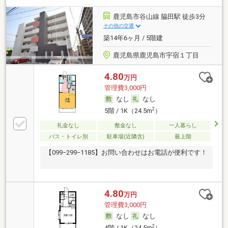
鹿児島市谷山線 脇田駅 徒歩3分
その他の交通
築14年6ヶ月 / 5階建
鹿児島県鹿児島市宇宿１丁目
4.80
万円
管理費3,000円
なし
なし
2
5階 / 1K（24.5m
）
礼金なし
敷金なし
一人暮らし
バス・トイレ別
駐車場(近隣含)
最上階
【099−299−1185】お問い合わせはお電話が便利です！
4.80
万円
管理費3,000円
なし
なし
2
4階 / 1K（24.5m
）