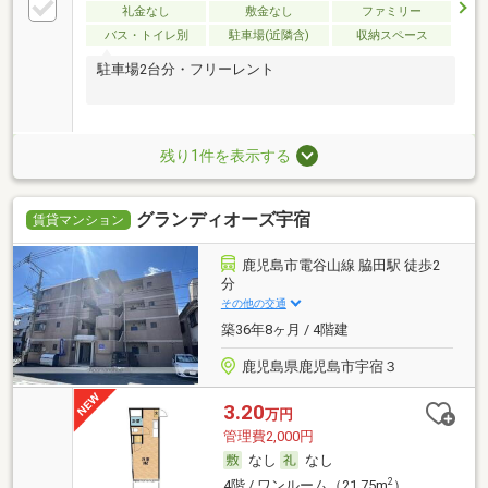
礼金なし
敷金なし
ファミリー
バス・トイレ別
駐車場(近隣含)
収納スペース
駐車場2台分・フリーレント
残り1件を表示する
グランディオーズ宇宿
賃貸マンション
鹿児島市電谷山線 脇田駅 徒歩2
分
その他の交通
築36年8ヶ月 / 4階建
鹿児島県鹿児島市宇宿３
3.20
万円
管理費2,000円
なし
なし
2
4階 / ワンルーム（21.75m
）