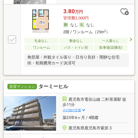
3.80
万円
管理費2,000円
なし
なし
2
2階 / ワンルーム（25m
）
礼金なし
敷金なし
一人暮らし
ワンルーム
バス・トイレ別
駐車場(近隣含)
角部屋・外観タイル張り・日当り良好・閑静な住宅
街・初期費用カード決済可
ターミーヒル
賃貸マンション
鹿児島市電谷山線 二軒茶屋駅 徒
歩11分
その他の交通
築23年6ヶ月 / 4階建
鹿児島県鹿児島市紫原３