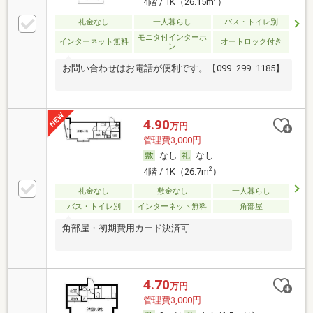
4階 / 1K（26.15m
）
礼金なし
一人暮らし
バス・トイレ別
モニタ付インターホ
インターネット無料
オートロック付き
ン
お問い合わせはお電話が便利です。【099−299−1185】
4.90
万円
管理費3,000円
なし
なし
2
4階 / 1K（26.7m
）
礼金なし
敷金なし
一人暮らし
バス・トイレ別
インターネット無料
角部屋
角部屋・初期費用カード決済可
4.70
万円
管理費3,000円