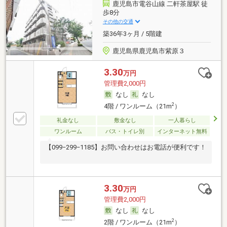
鹿児島市電谷山線 二軒茶屋駅 徒
歩8分
その他の交通
築36年3ヶ月 / 5階建
鹿児島県鹿児島市紫原３
3.30
万円
管理費2,000円
なし
なし
2
4階 / ワンルーム（21m
）
礼金なし
敷金なし
一人暮らし
ワンルーム
バス・トイレ別
インターネット無料
【099−299−1185】お問い合わせはお電話が便利です！
3.30
万円
管理費2,000円
なし
なし
2
2階 / ワンルーム（21m
）