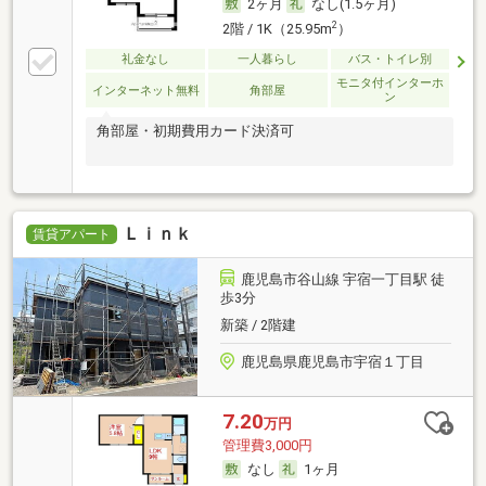
2ヶ月
なし(1.5ヶ月)
2
2階 / 1K（25.95m
）
礼金なし
一人暮らし
バス・トイレ別
モニタ付インターホ
インターネット無料
角部屋
ン
角部屋・初期費用カード決済可
Ｌｉｎｋ
賃貸アパート
鹿児島市谷山線 宇宿一丁目駅 徒
歩3分
新築 / 2階建
鹿児島県鹿児島市宇宿１丁目
7.20
万円
管理費3,000円
なし
1ヶ月