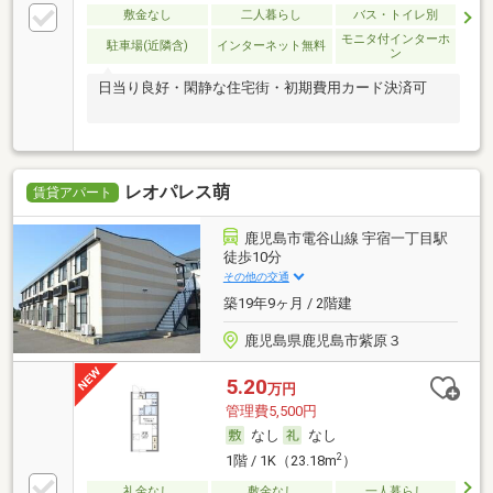
敷金なし
二人暮らし
バス・トイレ別
モニタ付インターホ
駐車場(近隣含)
インターネット無料
ン
日当り良好・閑静な住宅街・初期費用カード決済可
レオパレス萌
賃貸アパート
鹿児島市電谷山線 宇宿一丁目駅
徒歩10分
その他の交通
築19年9ヶ月 / 2階建
鹿児島県鹿児島市紫原３
5.20
万円
管理費5,500円
なし
なし
2
1階 / 1K（23.18m
）
礼金なし
敷金なし
一人暮らし