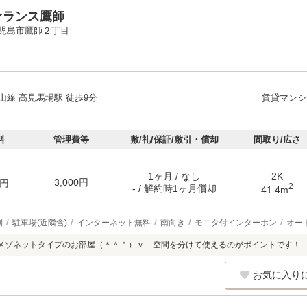
ァランス鷹師
児島市鷹師２丁目
山線 高見馬場駅 徒歩9分
賃貸マンシ
料
管理費等
敷/礼/保証/敷引・償却
間取り/広さ
1ヶ月 / なし
2K
3,000円
円
2
- / 解約時1ヶ月償却
41.4m
別
駐車場(近隣含)
インターネット無料
南向き
モニタ付インターホン
オー
メゾネットタイプのお部屋（＊＾＾）ｖ 空間を分けて使えるのがポイントです！
お気に入り