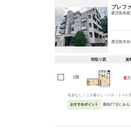
プレフ
鹿児島県鹿
鹿児島市谷
間取り図
賃
1階
6
万
礼金なし
二人暮らし
バス・トイレ
おすすめポイント
鷹師2丁目にある