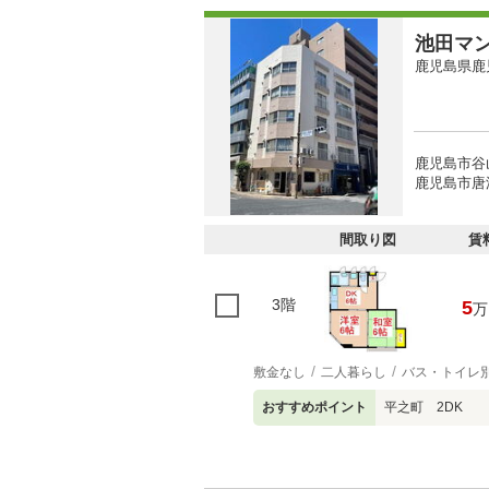
池田マ
鹿児島県鹿
鹿児島市谷
鹿児島市唐
間取り図
賃
3階
5
万
敷金なし
二人暮らし
バス・トイレ
おすすめポイント
平之町 2DK