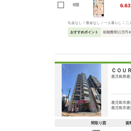
8階
6.63
礼金なし
敷金なし
一人暮らし
二
おすすめポイント
初期費用11万円
ＣＯＵ
鹿児島県鹿
鹿児島市唐
鹿児島市唐
間取り図
賃