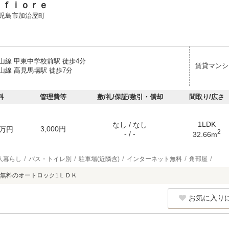
ｎｆｉｏｒｅ
児島市加治屋町
山線 甲東中学校前駅 徒歩4分
賃貸マンシ
山線 高見馬場駅 徒歩7分
料
管理費等
敷/礼/保証/敷引・償却
間取り/広さ
1LDK
なし / なし
3,000円
万円
2
- / -
32.66m
人暮らし
バス・トイレ別
駐車場(近隣含)
インターネット無料
角部屋
無料のオートロック1ＬＤＫ
お気に入り