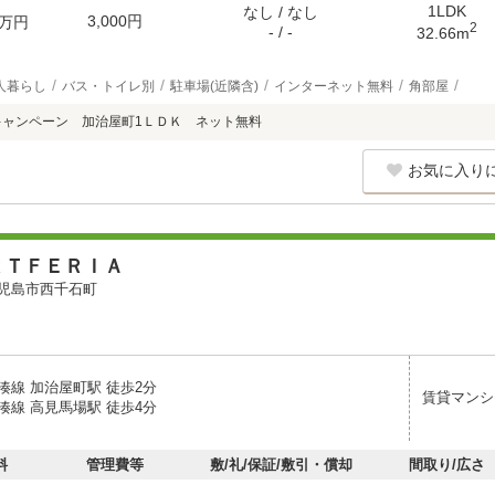
1LDK
なし / なし
3,000円
万円
2
- / -
32.66m
人暮らし
バス・トイレ別
駐車場(近隣含)
インターネット無料
角部屋
キャンペーン 加治屋町1ＬＤＫ ネット無料
お気に入り
ＲＴＦＥＲＩＡ
児島市西千石町
湊線 加治屋町駅 徒歩2分
賃貸マンシ
湊線 高見馬場駅 徒歩4分
料
管理費等
敷/礼/保証/敷引・償却
間取り/広さ