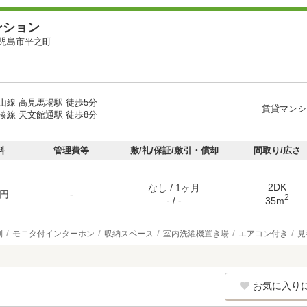
ンション
児島市平之町
山線 高見馬場駅 徒歩5分
賃貸マンシ
湊線 天文館通駅 徒歩8分
料
管理費等
敷/礼/保証/敷引・償却
間取り/広さ
2DK
なし / 1ヶ月
円
-
2
- / -
35m
別
モニタ付インターホン
収納スペース
室内洗濯機置き場
エアコン付き
見
お気に入り