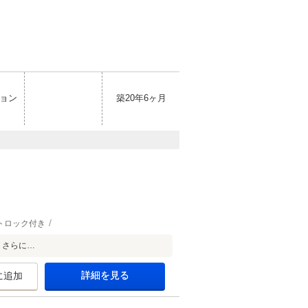
ョン
築20年6ヶ月
トロック付き
 さらに…
詳細を見る
に追加