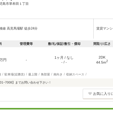
児島市草牟田１丁目
湊線 高見馬場駅 徒歩24分
賃貸マンシ
料
管理費等
敷/礼/保証/敷引・償却
間取り/広さ
2DK
1ヶ月 / なし
万円
-
2
- / -
44.5m
別
駐車場(近隣含)
最上階
角部屋
南向き
収納スペース
201−7008】までお問い合わせ下さい！
お気に入り