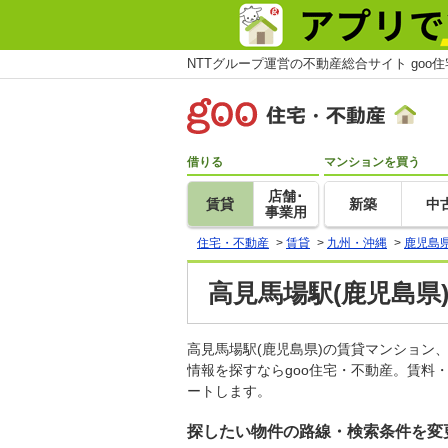
NTTグループ運営の不動産総合サイト goo
借りる
マンションを買う
店舗･
賃貸
新築
中
事業用
住宅・不動産
>
賃貸
>
九州・沖縄
>
鹿児島
高見馬場駅(鹿児島県
高見馬場駅(鹿児島県)の賃貸マンショ
情報を探すならgoo住宅・不動産。賃料
ートします。
探したい物件の路線・検索条件を変