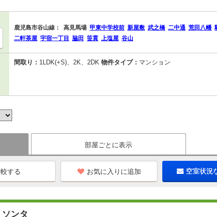
鹿児島市谷山線：
高見馬場
甲東中学校前
新屋敷
武之橋
二中通
荒田八幡
二軒茶屋
宇宿一丁目
脇田
笹貫
上塩屋
谷山
間取り：
1LDK(+S)、2K、2DK
物件タイプ：
マンション
部屋ごとに表示
お気に入りに追加
空室状況
・ソンタ