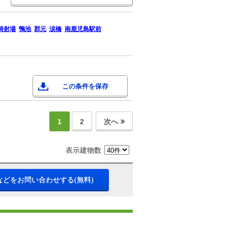
騎射場
鴨池
郡元
涙橋
南鹿児島駅前
この条件を保存
1
2
次へ
表示建物数
などをお問い合わせする(無料)