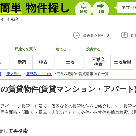
住宅・不動産
0
最近見た物件
保
一戸建てを買う
建てる
投資する
不動産
古
新築
中古
土地
土地活用
投資
県
>
鹿児島市
>
鹿児島市谷山線
>
高見馬場駅の賃貸情報 物件一覧
)の賃貸物件(賃貸マンション・アパート)
ン、アパート、賃貸一戸建て、借家などの賃貸物件をご紹介します。賃貸
・専有面積・間取り・写真・人気のこだわり条件から物件を簡単検索。理
更して再検索