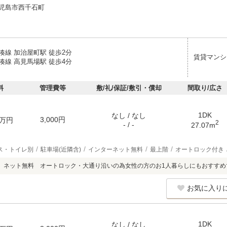
児島市西千石町
湊線 加治屋町駅 徒歩2分
賃貸マンシ
湊線 高見馬場駅 徒歩4分
料
管理費等
敷/礼/保証/敷引・償却
間取り/広さ
1DK
なし / なし
3,000円
万円
2
- / -
27.07m
ス・トイレ別
駐車場(近隣含)
インターネット無料
最上階
オートロック付き
 ネット無料 オートロック・大通り沿いの為女性の方のお1人暮らしにもおすすめ
お気に入り
1DK
なし / なし