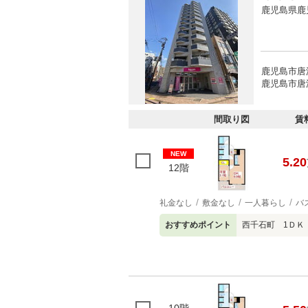
鹿児島県鹿
鹿児島市唐
鹿児島市唐
間取り図
賃
NEW
5.20
12階
礼金なし
敷金なし
一人暮らし
バ
おすすめポイント
西千石町 1ＤＫ