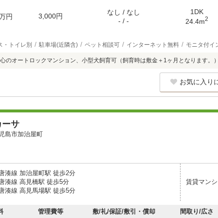
1DK
なし / なし
3,000円
万円
2
- / -
24.4m
ス・トイレ別
駐車場(近隣含)
ペット相談可
インターネット無料
モニタ付イ
安心のオートロックマンション、小型犬飼育可（飼育時は敷金＋1ヶ月となります。
お気に入り
カーサ
児島市加治屋町
唐湊線 加治屋町駅 徒歩2分
唐湊線 高見橋駅 徒歩5分
賃貸マンシ
唐湊線 高見馬場駅 徒歩5分
料
管理費等
敷/礼/保証/敷引・償却
間取り/広さ