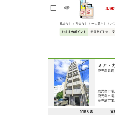
4階
4.90
礼金なし
敷金なし
一人暮らし
バ
おすすめポイント
新屋敷町1*Ｋ、
ミア・
鹿児島県鹿
鹿児島市電
鹿児島市電
鹿児島市電
間取り図
賃