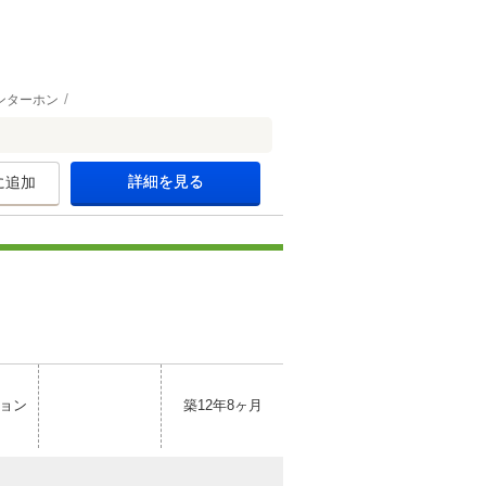
ンターホン
）
詳細を見る
に追加
ョン
築12年8ヶ月