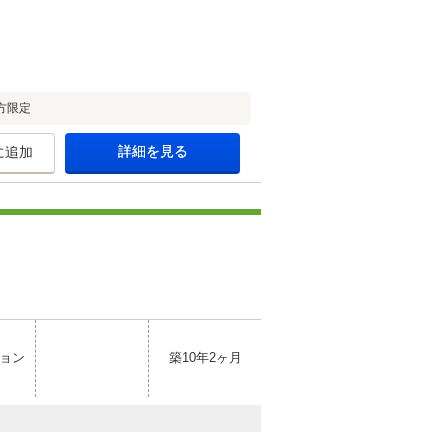
方限定
詳細を見る
に追加
ョン
築10年2ヶ月