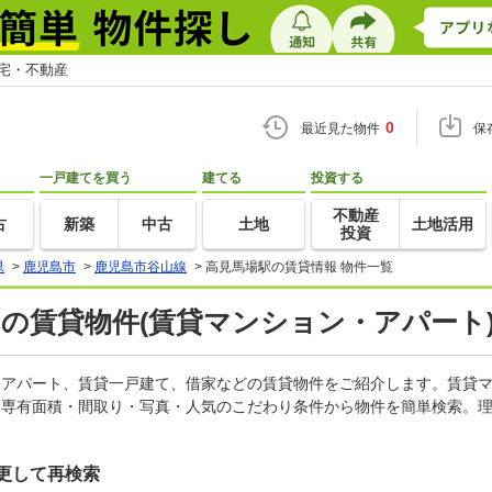
住宅・不動産
0
最近見た物件
保
一戸建てを買う
建てる
投資する
不動産
古
新築
中古
土地
土地活用
投資
県
>
鹿児島市
>
鹿児島市谷山線
>
高見馬場駅の賃貸情報 物件一覧
)の賃貸物件(賃貸マンション・アパート)
ン、アパート、賃貸一戸建て、借家などの賃貸物件をご紹介します。賃貸
・専有面積・間取り・写真・人気のこだわり条件から物件を簡単検索。理
更して再検索