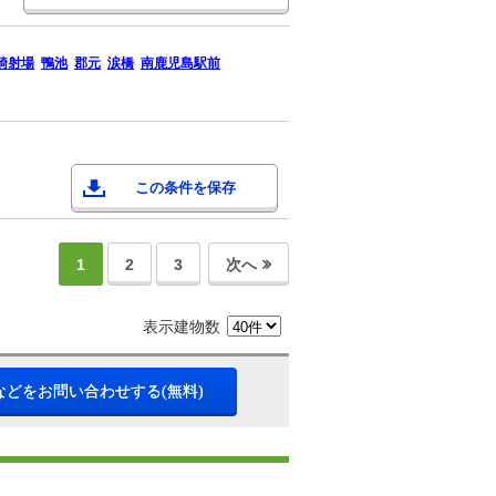
騎射場
鴨池
郡元
涙橋
南鹿児島駅前
この条件を保存
1
2
3
次へ
表示建物数
などをお問い合わせする(無料)