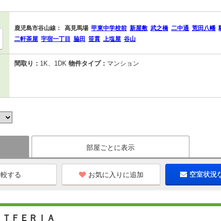
鹿児島市谷山線：
高見馬場
甲東中学校前
新屋敷
武之橋
二中通
荒田八幡
二軒茶屋
宇宿一丁目
脇田
笹貫
上塩屋
谷山
間取り：
1K、1DK
物件タイプ：
マンション
部屋ごとに表示
お気に入りに追加
空室状況
ＲＴＦＥＲＩＡ