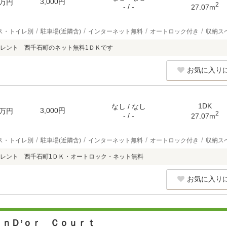
3,000円
万円
2
- / -
27.07m
ス・トイレ別
駐車場(近隣含)
インターネット無料
オートロック付き
収納ス
レント 西千石町のネット無料1ＤＫです
お気に入り
1DK
なし / なし
3,000円
万円
2
- / -
27.07m
ス・トイレ別
駐車場(近隣含)
インターネット無料
オートロック付き
収納ス
レント 西千石町1ＤＫ・オートロック・ネット無料
お気に入り
ｉｎＤ’ｏｒ Ｃｏｕｒｔ