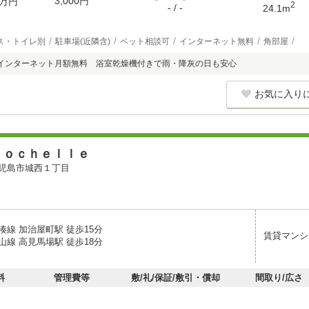
3,000円
万円
2
- / -
24.1m
ス・トイレ別
駐車場(近隣含)
ペット相談可
インターネット無料
角部屋
インターネット月額無料 浴室乾燥機付きで雨・降灰の日も安心
お気に入り
Ｒｏｃｈｅｌｌｅ
児島市城西１丁目
湊線 加治屋町駅 徒歩15分
賃貸マンシ
山線 高見馬場駅 徒歩18分
料
管理費等
敷/礼/保証/敷引・償却
間取り/広さ