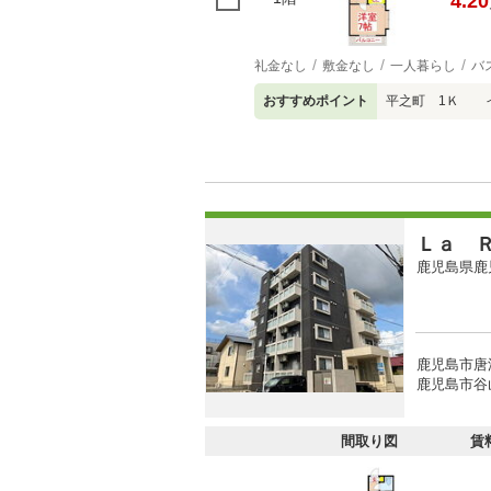
4.20
礼金なし
敷金なし
一人暮らし
バ
おすすめポイント
平之町 1Ｋ 
Ｌａ 
鹿児島県鹿
鹿児島市唐
鹿児島市谷
間取り図
賃