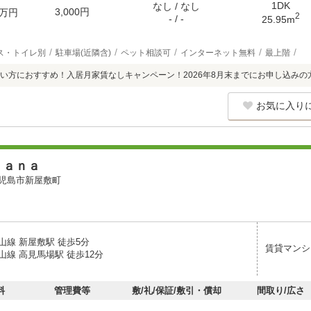
1DK
なし / なし
3,000円
万円
2
- / -
25.95m
ス・トイレ別
駐車場(近隣含)
ペット相談可
インターネット無料
最上階
い方におすすめ！入居月家賃なしキャンペーン！2026年8月末までにお申し込みの
お気に入り
ｃａｎａ
児島市新屋敷町
山線 新屋敷駅 徒歩5分
賃貸マンシ
山線 高見馬場駅 徒歩12分
料
管理費等
敷/礼/保証/敷引・償却
間取り/広さ