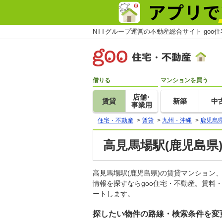
NTTグループ運営の不動産総合サイト goo
借りる
マンションを買う
店舗･
賃貸
新築
中
事業用
住宅・不動産
>
賃貸
>
九州・沖縄
>
鹿児島
高見馬場駅(鹿児島県
高見馬場駅(鹿児島県)の賃貸マンショ
情報を探すならgoo住宅・不動産。賃料
ートします。
探したい物件の路線・検索条件を変