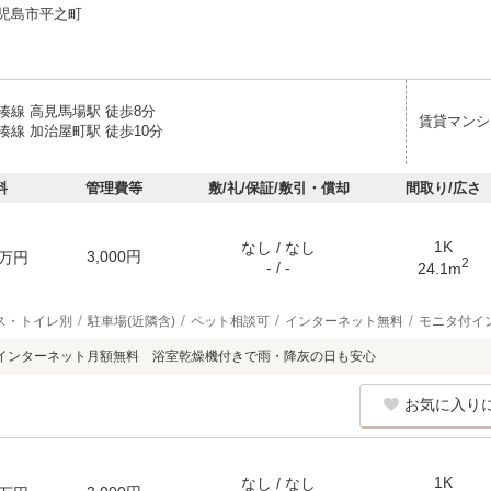
児島市平之町
湊線 高見馬場駅 徒歩8分
賃貸マンシ
湊線 加治屋町駅 徒歩10分
料
管理費等
敷/礼/保証/敷引・償却
間取り/広さ
1K
なし / なし
3,000円
万円
2
- / -
24.1m
ス・トイレ別
駐車場(近隣含)
ペット相談可
インターネット無料
モニタ付イ
インターネット月額無料 浴室乾燥機付きで雨・降灰の日も安心
お気に入り
1K
なし / なし