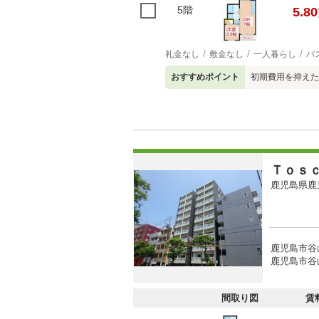
5階
5.80
礼金なし
敷金なし
一人暮らし
バ
おすすめポイント
初期費用を抑えた
Ｔｏｓ
鹿児島県鹿
鹿児島市谷
鹿児島市谷
間取り図
賃