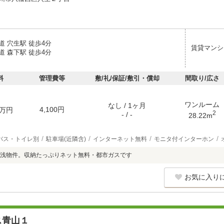
道 穴生駅 徒歩4分
賃貸マンシ
道 森下駅 徒歩4分
料
管理費等
敷/礼/保証/敷引・償却
間取り/広さ
ワンルーム
なし / 1ヶ月
4,100円
万円
2
- / -
28.22m
バス・トイレ別
駐車場(近隣含)
インターネット無料
モニタ付インターホン
浅物件。収納たっぷりネット無料・都市ガスです
お気に入り
ス青山１