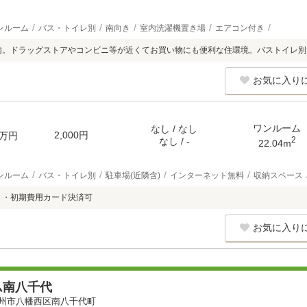
ンルーム
バス・トイレ別
南向き
室内洗濯機置き場
エアコン付き
内。ドラッグストアやコンビニ等が近くてお買い物にも便利な住環境。バストイレ
お気に入り
ワンルーム
なし / なし
2,000円
万円
2
なし / -
22.04m
ンルーム
バス・トイレ別
駐車場(近隣含)
インターネット無料
収納スペース
 ・初期費用カード決済可
お気に入り
ム南八千代
州市八幡西区南八千代町