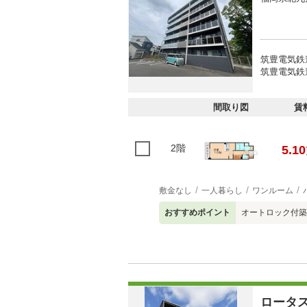
筑豊電気鉄
筑豊電気鉄
間取り図
賃
2階
5.10
敷金なし
一人暮らし
ワンルーム
おすすめポイント
オートロック付築
ロータ