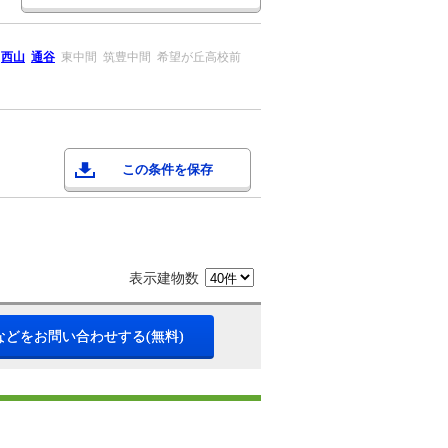
西山
通谷
東中間
筑豊中間
希望が丘高校前
この条件を保存
表示建物数
などをお問い合わせする(無料)