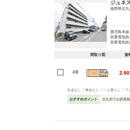
ジュネ
福岡県北九
鹿児島本線 
筑豊電気鉄道
筑豊電気鉄道
間取り図
賃
4階
2.90
礼金なし
敷金なし
一人暮らし
ワ
おすすめポイント
北九州でお部屋探