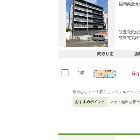
福岡県北九
筑豊電気鉄道
筑豊電気鉄道
間取り図
賃
1階
5
万
敷金なし
一人暮らし
ワンルーム
おすすめポイント
ネット無料と都市