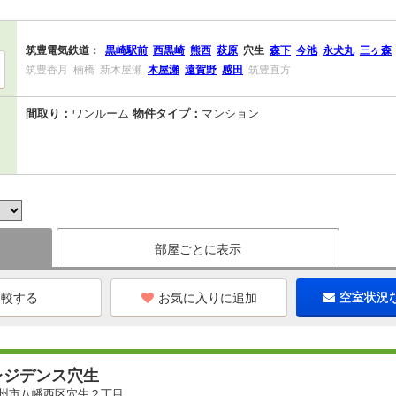
筑豊電気鉄道：
黒崎駅前
西黒崎
熊西
萩原
穴生
森下
今池
永犬丸
三ヶ森
筑豊香月
楠橋
新木屋瀬
木屋瀬
遠賀野
感田
筑豊直方
間取り：
ワンルーム
物件タイプ：
マンション
部屋ごとに表示
お気に入りに追加
空室状況
レジデンス穴生
州市八幡西区穴生２丁目