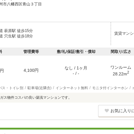
州市八幡西区青山３丁目
 萩原駅 徒歩15分
賃貸マンシ
 穴生駅 徒歩18分
料
管理費等
敷/礼/保証/敷引・償却
間取り/広さ
ワンルーム
なし / 1ヶ月
4,100円
円
2
- / -
28.22m
バス・トイレ別
駐車場(近隣含)
インターネット無料
モニタ付インターホン
ガス物件コスパの良い築浅マンションです。
お気に入り