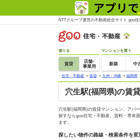
NTTグループ運営の不動産総合サイト goo
借りる
マンションを買う
店舗･
賃貸
新築
中
事業用
住宅・不動産
>
賃貸
>
九州・沖縄
>
福岡県
穴生駅(福岡県)の賃
穴生駅(福岡県)の賃貸マンション、ア
探すならgoo住宅・不動産。賃料・専有
ます。
探したい物件の路線・検索条件を変