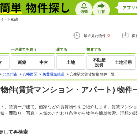
住宅・不動産
0
最近見た物件
保
一戸建てを買う
建てる
投資する
不動産
古
新築
中古
土地
土地活用
投資
>
北九州市
>
八幡西区
>
筑豊電気鉄道
>
穴生駅の賃貸情報 物件一覧
貸物件(賃貸マンション・アパート) 物件
パート、賃貸一戸建て、借家などの賃貸物件をご紹介します。賃貸マンシ
面積・間取り・写真・人気のこだわり条件から物件を簡単検索。理想の部
更して再検索