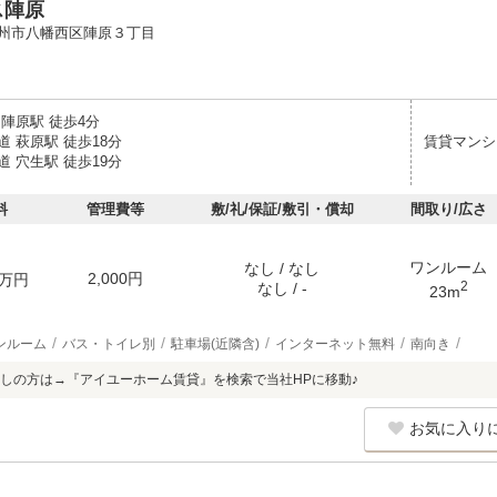
ス陣原
州市八幡西区陣原３丁目
陣原駅 徒歩4分
 萩原駅 徒歩18分
賃貸マンシ
 穴生駅 徒歩19分
料
管理費等
敷/礼/保証/敷引・償却
間取り/広さ
ワンルーム
なし / なし
2,000円
万円
2
なし / -
23m
ンルーム
バス・トイレ別
駐車場(近隣含)
インターネット無料
南向き
しの方は→『アイユーホーム賃貸』を検索で当社HPに移動♪
お気に入り