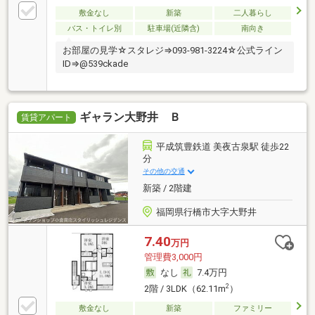
敷金なし
新築
二人暮らし
バス・トイレ別
駐車場(近隣含)
南向き
お部屋の見学☆スタレジ⇒093-981-3224☆公式ライン
ID⇒@539ckade
ギャラン大野井 Ｂ
賃貸アパート
平成筑豊鉄道 美夜古泉駅 徒歩22
分
その他の交通
新築 / 2階建
福岡県行橋市大字大野井
7.40
万円
管理費3,000円
なし
7.4万円
2
2階 / 3LDK（62.11m
）
敷金なし
新築
ファミリー