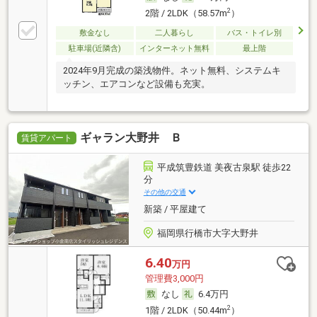
2
2階 / 2LDK（58.57m
）
敷金なし
二人暮らし
バス・トイレ別
駐車場(近隣含)
インターネット無料
最上階
2024年9月完成の築浅物件。ネット無料、システムキ
ッチン、エアコンなど設備も充実。
ギャラン大野井 Ｂ
賃貸アパート
平成筑豊鉄道 美夜古泉駅 徒歩22
分
その他の交通
新築 / 平屋建て
福岡県行橋市大字大野井
6.40
万円
管理費3,000円
なし
6.4万円
2
1階 / 2LDK（50.44m
）