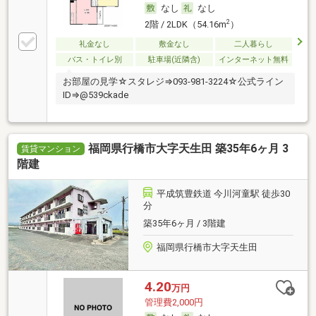
なし
なし
2
2階 / 2LDK（54.16m
）
礼金なし
敷金なし
二人暮らし
バス・トイレ別
駐車場(近隣含)
インターネット無料
お部屋の見学☆スタレジ⇒093-981-3224☆公式ライン
ID⇒@539ckade
福岡県行橋市大字天生田 築35年6ヶ月 3
賃貸マンション
階建
平成筑豊鉄道 今川河童駅 徒歩30
分
築35年6ヶ月 / 3階建
福岡県行橋市大字天生田
4.20
万円
管理費2,000円