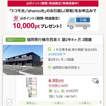
福岡県行橋市西泉５ 築2年4ヶ月 2階建
賃貸アパート
ＪＲ日豊本線 南行橋駅 徒歩20分
その他の交通
築2年4ヶ月 / 2階建
福岡県行橋市西泉５
6.55
万円
管理費3,200円
なし
8.55万円
2
1階 / 1LDK（44.7m
）
敷金なし
一人暮らし
二人暮らし