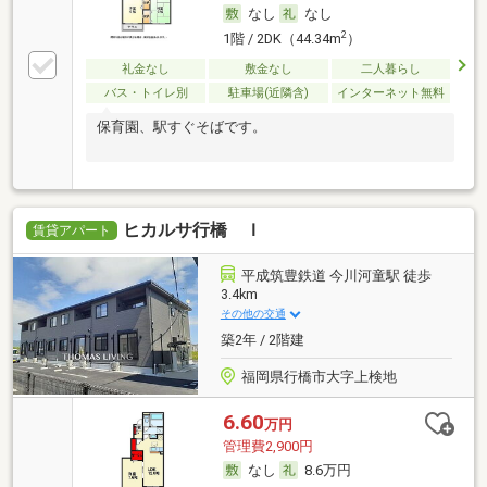
なし
なし
2
1階 / 2DK（44.34m
）
礼金なし
敷金なし
二人暮らし
バス・トイレ別
駐車場(近隣含)
インターネット無料
保育園、駅すぐそばです。
ヒカルサ行橋 Ｉ
賃貸アパート
平成筑豊鉄道 今川河童駅 徒歩
3.4km
その他の交通
築2年 / 2階建
福岡県行橋市大字上検地
6.60
万円
管理費2,900円
なし
8.6万円