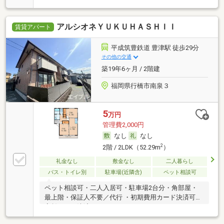
アルシオネＹＵＫＵＨＡＳＨＩＩ
賃貸アパート
平成筑豊鉄道 豊津駅 徒歩29分
その他の交通
築19年6ヶ月 / 2階建
福岡県行橋市南泉３
5
万円
管理費2,000円
なし
なし
2
2階 / 2LDK（52.29m
）
礼金なし
敷金なし
二人暮らし
バス・トイレ別
駐車場(近隣含)
ペット相談可
ペット相談可・二人入居可・駐車場2台分・角部屋・
最上階・保証人不要／代行 ・初期費用カード決済可・
家賃カード決済可