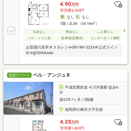
4.90
万円
管理費4,300円
なし
なし
2
1階 / 2LDK（54.16m
）
礼金なし
敷金なし
二人暮らし
バス・トイレ別
駐車場(近隣含)
インターネット無料
お部屋の見学☆スタレジ⇒093-981-3224☆公式ライン
ID⇒@539ckade
ベル・アンジュＢ
賃貸アパート
平成筑豊鉄道 今川河童駅 徒歩6
分
築22年7ヶ月 / 2階建
福岡県行橋市大字矢留
4.35
万円
管理費1,800円