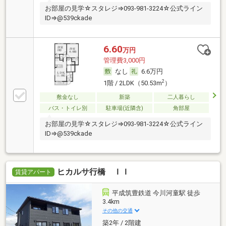
お部屋の見学☆スタレジ⇒093-981-3224☆公式ライン
ID⇒@539ckade
6.60
万円
管理費3,000円
なし
6.6万円
2
1階 / 2LDK（50.53m
）
敷金なし
新築
二人暮らし
バス・トイレ別
駐車場(近隣含)
角部屋
お部屋の見学☆スタレジ⇒093-981-3224☆公式ライン
ID⇒@539ckade
ヒカルサ行橋 ＩＩ
賃貸アパート
平成筑豊鉄道 今川河童駅 徒歩
3.4km
その他の交通
築2年 / 2階建