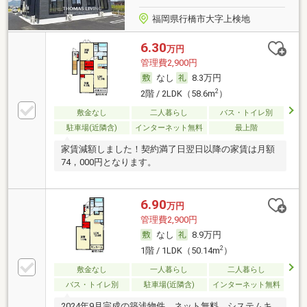
福岡県行橋市大字上検地
6.30
万円
管理費2,900円
なし
8.3万円
2
2階 / 2LDK（58.6m
）
敷金なし
二人暮らし
バス・トイレ別
駐車場(近隣含)
インターネット無料
最上階
家賃減額しました！契約満了日翌日以降の家賃は月額
74，000円となります。
6.90
万円
管理費2,900円
なし
8.9万円
2
1階 / 1LDK（50.14m
）
敷金なし
一人暮らし
二人暮らし
バス・トイレ別
駐車場(近隣含)
インターネット無料
2024年9月完成の築浅物件。ネット無料、システムキ