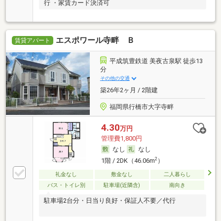
行 ・家賃カード決済可
エスポワール寺畔 Ｂ
賃貸アパート
平成筑豊鉄道 美夜古泉駅 徒歩13
分
その他の交通
築26年2ヶ月 / 2階建
福岡県行橋市大字寺畔
4.30
万円
管理費1,800円
なし
なし
2
1階 / 2DK（46.06m
）
礼金なし
敷金なし
二人暮らし
バス・トイレ別
駐車場(近隣含)
南向き
駐車場2台分・日当り良好・保証人不要／代行