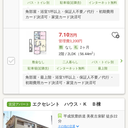
バス・トイレ別
駐車場(近隣含)
インターネット無料
角部屋・浴室1坪以上・保証人不要／代行 ・初期費用
カード決済可・家賃カード決済可
7.10
万円
管理費3,200円
なし
2ヶ月
2
2階 / 2LDK（56.44m
）
敷金なし
二人暮らし
バス・トイレ別
駐車場(近隣含)
インターネット無料
最上階
角部屋・最上階・浴室1坪以上・保証人不要／代行 ・
初期費用カード決済可・家賃カード決済可
エクセレント ハウス・Ｋ Ｂ棟
賃貸アパート
平成筑豊鉄道 美夜古泉駅 徒歩22
分
その他の交通