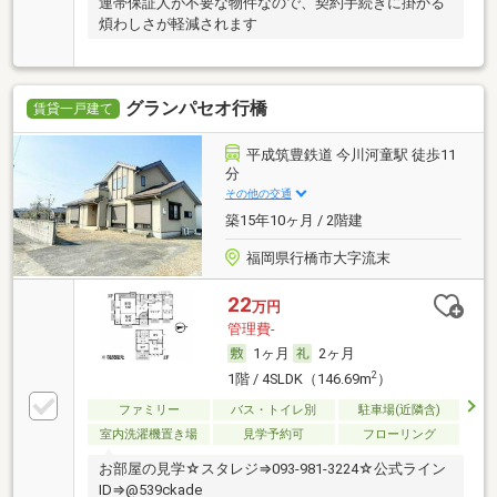
連帯保証人が不要な物件なので、契約手続きに掛かる
煩わしさが軽減されます
グランパセオ行橋
賃貸一戸建て
平成筑豊鉄道 今川河童駅 徒歩11
分
その他の交通
築15年10ヶ月 / 2階建
福岡県行橋市大字流末
22
万円
管理費-
1ヶ月
2ヶ月
2
1階 / 4SLDK（146.69m
）
ファミリー
バス・トイレ別
駐車場(近隣含)
室内洗濯機置き場
見学予約可
フローリング
お部屋の見学☆スタレジ⇒093-981-3224☆公式ライン
ID⇒@539ckade