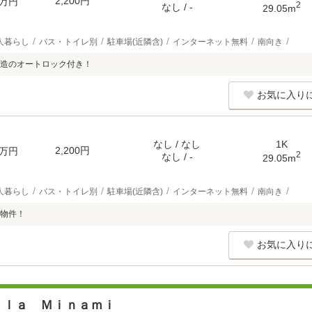
2,200円
万円
2
なし / -
29.05m
人暮らし
バス・トイレ別
駐車場(近隣含)
インターネット無料
南向き
造のオートロック付き！
お気に入り
なし / なし
1K
2,200円
万円
2
なし / -
29.05m
人暮らし
バス・トイレ別
駐車場(近隣含)
インターネット無料
南向き
物件！
お気に入り
ｌｌａ Ｍｉｎａｍｉ