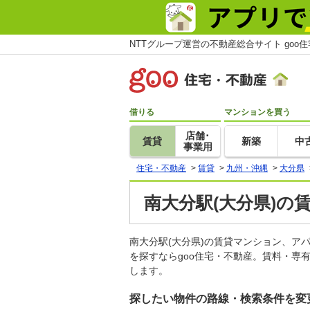
NTTグループ運営の不動産総合サイト goo
借りる
マンションを買う
店舗･
賃貸
新築
中
事業用
住宅・不動産
>
賃貸
>
九州・沖縄
>
大分県
南大分駅(大分県)の
南大分駅(大分県)の賃貸マンション、
を探すならgoo住宅・不動産。賃料・専
します。
探したい物件の路線・検索条件を変