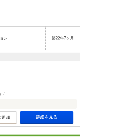
ョン
築22年7ヶ月
き
詳細を見る
に追加