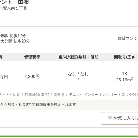
レント 由布
市賀来南１丁目
来駅 徒歩12分
賃貸マンシ
大分駅 徒歩20分
料
管理費等
敷/礼/保証/敷引・償却
間取り/広さ
1K
なし / なし
2,200円
万円
2
- / -
25.16m
ス・トイレ別
駐車場(近隣含)
南向き
モニタ付インターホン
オートロック付
き☆敷金・礼金0です初期費用を抑えられます！
お気に入り