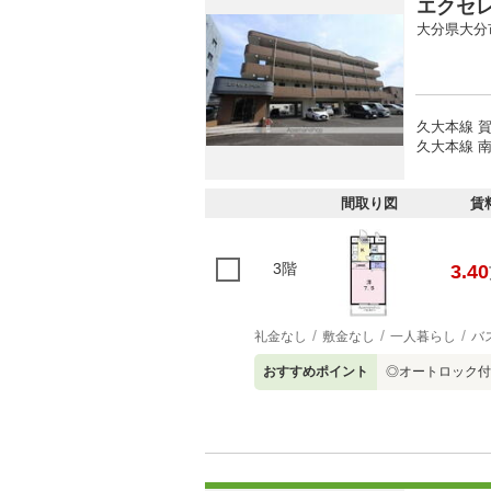
エクセ
大分県大分
久大本線 賀
久大本線 南
間取り図
賃
3階
3.40
礼金なし
敷金なし
一人暮らし
バ
おすすめポイント
◎オートロック付