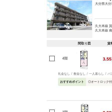
大分県大分
久大本線 賀
久大本線 南
間取り図
賃
4階
3.55
礼金なし
敷金なし
一人暮らし
バ
おすすめポイント
◎オートロック付