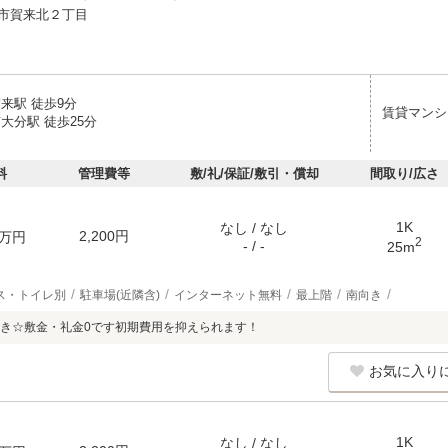
市賀来北２丁目
来駅 徒歩9分
賃貸マンシ
大分駅 徒歩25分
料
管理費等
敷/礼/保証/敷引・償却
間取り/広さ
1K
なし / なし
2,200円
万円
2
- / -
25m
ス・トイレ別
駐車場(近隣含)
インターネット無料
最上階
南向き
き☆敷金・礼金0です初期費用を抑えられます！
お気に入り
1K
なし / なし