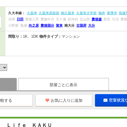
久大本線：
久留米
久留米高校前
南久留米
久留米大学前
御井
善導寺
筑後
光岡
日田
豊後三芳
豊後中川
天ケ瀬
杉河内
北山田
豊後森
恵良
引治
豊
小野屋
鬼瀬
向之原
豊後国分
賀来
南大分
古国府
大分
間取り：
1K、1DK
物件タイプ：
マンション
部屋ごとに表示
お気に入りに追加
空室状況
ｙ Ｌｉｆｅ ＫＡＫＵ