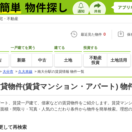
住宅・不動産
0
最近見た物件
保
一戸建てを買う
建てる
投資する
不動産
古
新築
中古
土地
土地活用
投資
>
大分市
>
久大本線
>
南大分駅の賃貸情報 物件一覧
賃貸物件(賃貸マンション・アパート) 物
アパート、賃貸一戸建て、借家などの賃貸物件をご紹介します。賃貸マン
有面積・間取り・写真・人気のこだわり条件から物件を簡単検索。理想の
更して再検索