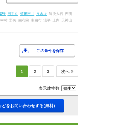
草野
田主丸
筑後吉井
うきは
筑後大石
夜明
後中村
野矢
由布院
南由布
湯平
庄内
天神山
この条件を保存
1
2
3
次へ
表示建物数
などをお問い合わせする(無料)