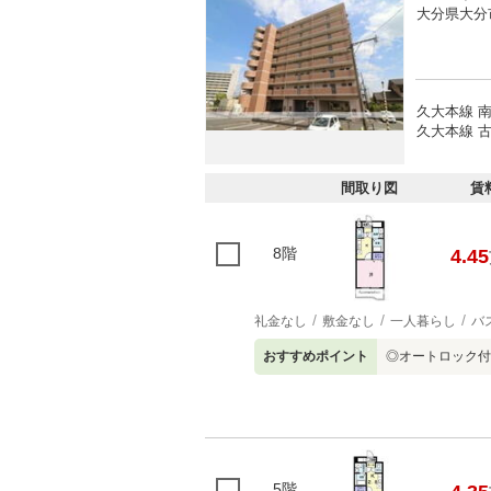
大分県大分
久大本線 南
久大本線 古
間取り図
賃
8階
4.45
礼金なし
敷金なし
一人暮らし
バ
おすすめポイント
◎オートロック付
5階