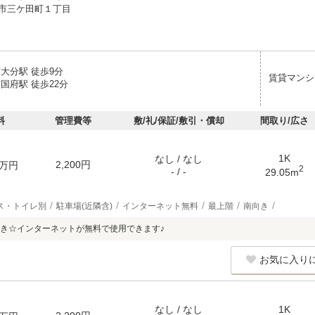
市三ケ田町１丁目
大分駅 徒歩9分
賃貸マンシ
国府駅 徒歩22分
料
管理費等
敷/礼/保証/敷引・償却
間取り/広さ
1K
なし / なし
2,200円
万円
2
- / -
29.05m
ス・トイレ別
駐車場(近隣含)
インターネット無料
最上階
南向き
き☆インターネットが無料で使用できます♪
お気に入り
なし / なし
1K