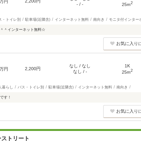
2,200円
万円
2
- / -
25m
ス・トイレ別
駐車場(近隣含)
インターネット無料
南向き
モニタ付インター
＾＾インターネット無料☆
お気に入り
なし / なし
1K
2,200円
万円
2
なし / -
25m
人暮らし
バス・トイレ別
駐車場(近隣含)
インターネット無料
南向き
です！
お気に入り
ーストリート