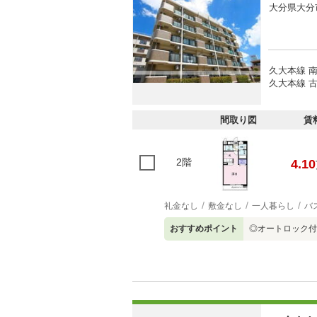
大分県大分
久大本線 南
久大本線 古
間取り図
賃
2階
4.10
礼金なし
敷金なし
一人暮らし
バ
おすすめポイント
◎オートロック付