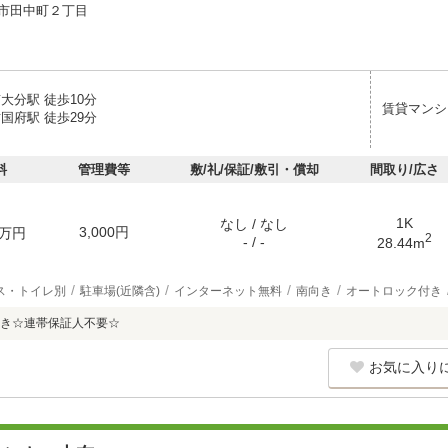
市田中町２丁目
大分駅 徒歩10分
賃貸マンシ
国府駅 徒歩29分
料
管理費等
敷/礼/保証/敷引・償却
間取り/広さ
1K
なし / なし
3,000円
万円
2
- / -
28.44m
ス・トイレ別
駐車場(近隣含)
インターネット無料
南向き
オートロック付き
き☆連帯保証人不要☆
お気に入り