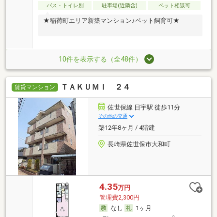
バス・トイレ別
駐車場(近隣含)
ペット相談可
★稲荷町エリア新築マンション♪ペット飼育可★
10件を表示する（全48件）
ＴＡＫＵＭＩ ２４
賃貸マンション
佐世保線 日宇駅 徒歩11分
その他の交通
築12年8ヶ月 / 4階建
長崎県佐世保市大和町
4.35
万円
管理費2,300円
なし
1ヶ月