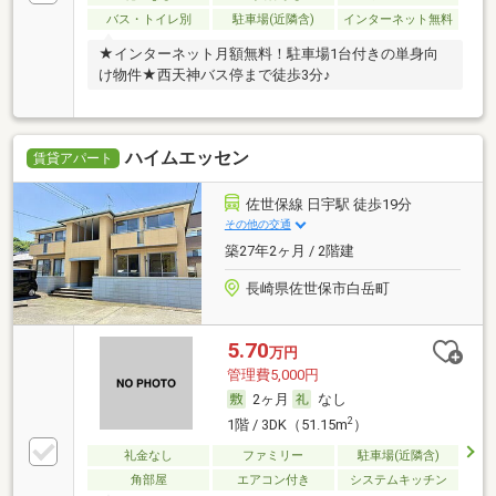
バス・トイレ別
駐車場(近隣含)
インターネット無料
★インターネット月額無料！駐車場1台付きの単身向
け物件★西天神バス停まで徒歩3分♪
ハイムエッセン
賃貸アパート
佐世保線 日宇駅 徒歩19分
その他の交通
築27年2ヶ月 / 2階建
長崎県佐世保市白岳町
5.70
万円
管理費5,000円
2ヶ月
なし
2
1階 / 3DK（51.15m
）
礼金なし
ファミリー
駐車場(近隣含)
角部屋
エアコン付き
システムキッチン