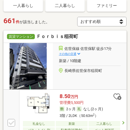
一人暮らし
二人暮らし
ファミリー
661
件
が該当しました。
Ｆｏｒｂｉｓ稲荷町
賃貸マンション
佐世保線 佐世保駅 徒歩17分
その他の交通
新築 / 10階建
長崎県佐世保市稲荷町
8.50
万円
管理費5,500円
2ヶ月
なし(2ヶ月)
2
3階 / 2LDK（50.63m
）
礼金なし
新築
二人暮らし