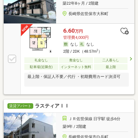
築22年8ヶ月 / 2階建
長崎県佐世保市大和町
6.60
万円
管理費4,000円
なし
なし
2
2階 / 2DK（48.57m
）
礼金なし
敷金なし
二人暮らし
駐車場(近隣含)
インターネット無料
最上階
最上階・保証人不要／代行 ・初期費用カード決済可
ラスティアＩＩ
賃貸アパート
ＪＲ佐世保線 日宇駅 徒歩6分
築9年 / 2階建
長崎県佐世保市白岳町