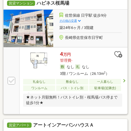
ハピネス桜馬場
賃貸マンション
佐世保線 日宇駅 徒歩9分
その他の交通
築24年6ヶ月 / 3階建
長崎県佐世保市日宇町
4
万円
管理費-
なし
なし
2
3階 / ワンルーム（26.13m
）
礼金なし
敷金なし
一人暮らし
ワンルーム
バス・トイレ別
駐車場(近隣含)
★ネット月額無料！バストイレ別・桜馬場バス停まで
徒歩1分★
アートインアーバンハウスＡ
賃貸アパート