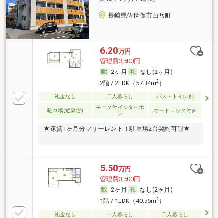
長崎県佐世保市白岳町
6.20
万円
管理費3,500円
2ヶ月
なし(2ヶ月)
2
2階 / 2LDK（57.34m
）
礼金なし
二人暮らし
バス・トイレ別
モニタ付インターホ
駐車場(近隣含)
オートロック付き
ン
★家賃1ヶ月分フリーレント！駐車場2台契約可能★
5.50
万円
管理費3,500円
2ヶ月
なし(2ヶ月)
2
1階 / 1LDK（40.55m
）
礼金なし
一人暮らし
二人暮らし