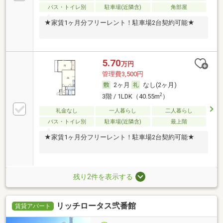
バス・トイレ別
駐車場(近隣含)
角部屋
★家賃1ヶ月分フリーレント！駐車場2台契約可能★
5.70
万円
管理費3,500円
2ヶ月
なし(2ヶ月)
2
3階 / 1LDK（40.55m
）
礼金なし
一人暮らし
二人暮らし
バス・トイレ別
駐車場(近隣含)
最上階
★家賃1ヶ月分フリーレント！駐車場2台契約可能★
残り2件を表示する
リッチロータス弐番館
賃貸アパート