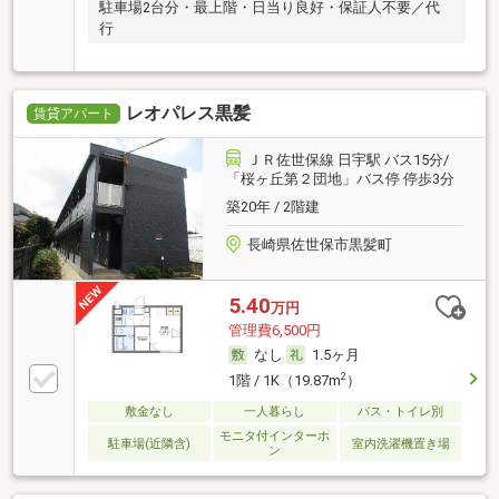
駐車場2台分・最上階・日当り良好・保証人不要／代
行
レオパレス黒髪
賃貸アパート
ＪＲ佐世保線 日宇駅 バス15分/
「桜ヶ丘第２団地」バス停 停歩3分
築20年 / 2階建
長崎県佐世保市黒髪町
5.40
万円
管理費6,500円
なし
1.5ヶ月
2
1階 / 1K（19.87m
）
敷金なし
一人暮らし
バス・トイレ別
モニタ付インターホ
駐車場(近隣含)
室内洗濯機置き場
ン