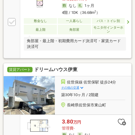
なし
1ヶ月
2
4階 / 1DK（36.68m
）
敷金なし
一人暮らし
バス・トイレ別
モニタ付インターホ
最上階
角部屋
ン
角部屋・最上階・初期費用カード決済可・家賃カード
決済可
ドリームハウス伊東
賃貸アパート
佐世保線 佐世保駅 徒歩24分
その他の交通
築30年10ヶ月 / 2階建
長崎県佐世保市東山町
3.80
万円
管理費-
なし
なし