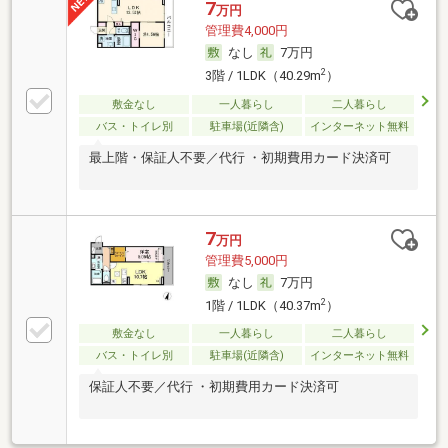
7
万円
管理費4,000円
なし
7万円
2
3階 / 1LDK（40.29m
）
敷金なし
一人暮らし
二人暮らし
バス・トイレ別
駐車場(近隣含)
インターネット無料
最上階・保証人不要／代行 ・初期費用カード決済可
7
万円
管理費5,000円
なし
7万円
2
1階 / 1LDK（40.37m
）
敷金なし
一人暮らし
二人暮らし
バス・トイレ別
駐車場(近隣含)
インターネット無料
保証人不要／代行 ・初期費用カード決済可