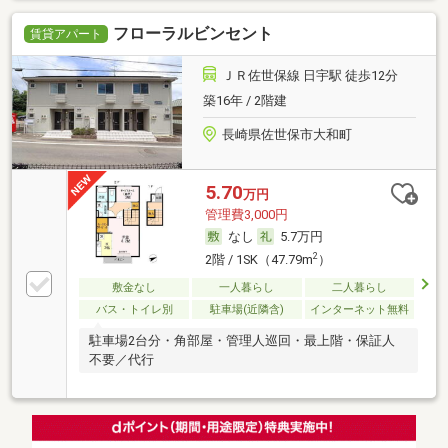
フローラルビンセント
賃貸アパート
ＪＲ佐世保線 日宇駅 徒歩12分
築16年 / 2階建
長崎県佐世保市大和町
5.70
万円
管理費3,000円
なし
5.7万円
2
2階 / 1SK（47.79m
）
敷金なし
一人暮らし
二人暮らし
バス・トイレ別
駐車場(近隣含)
インターネット無料
駐車場2台分・角部屋・管理人巡回・最上階・保証人
不要／代行