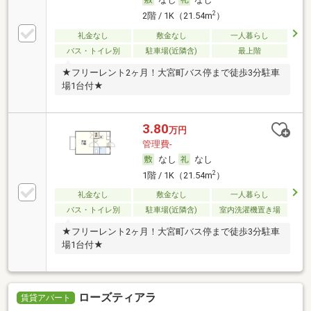
2
2階 / 1K（21.54m
）
礼金なし
敷金なし
一人暮らし
バス・トイレ別
駐車場(近隣含)
最上階
★フリーレント2ヶ月！大宮町バス停まで徒歩3分駐車
場1台付★
3.80
万円
管理費-
なし
なし
2
1階 / 1K（21.54m
）
礼金なし
敷金なし
一人暮らし
バス・トイレ別
駐車場(近隣含)
室内洗濯機置き場
★フリーレント2ヶ月！大宮町バス停まで徒歩3分駐車
場1台付★
ローズティアラ
賃貸アパート