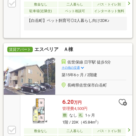
敷金なし
二人暮らし
バス・トイレ別
駐車場(近隣含)
ペット相談可
インターネット無料
【白岳町】ペット飼育可◎2人暮らし向け2DK♪
エスペリア Ａ棟
賃貸アパート
佐世保線 日宇駅 徒歩5分
その他の交通
築15年6ヶ月 / 2階建
長崎県佐世保市白岳町
6.20
万円
管理費4,500円
なし
1ヶ月
2
1階 / 2DK（45.84m
）
敷金なし
二人暮らし
バス・トイレ別