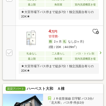
最上階
角部屋
室内洗濯機置き場
★大宮市場下バス停まで徒歩7分！独立洗面台有りの
2DK★
4
万円
管理費-
2ヶ月
なし(2ヶ月)
2
2階 / 2DK（44.09m
）
礼金なし
二人暮らし
バス・トイレ別
最上階
角部屋
室内洗濯機置き場
★大宮市場下バス停まで徒歩7分！独立洗面台有りの
2DK★
ハーベスト大和 Ａ棟
賃貸アパート
ＪＲ佐世保線 日宇駅 バス3分/
「北大和」バス停 停歩2分