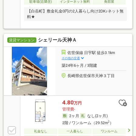
駐車場(近隣含)
インターネット無料
角部屋
【白岳町】敷金礼金0円の2人暮らし向け2DK♪ネット無
料★
シェリール天神Ａ
賃貸マンション
佐世保線 日宇駅 徒歩3.1km
その他の交通
築24年6ヶ月 / 3階建
長崎県佐世保市天神３丁目
4.80
万円
管理費-
2ヶ月
なし(2ヶ月)
2
2階 / ワンルーム（29.52m
）
礼金なし
一人暮らし
ワンルーム