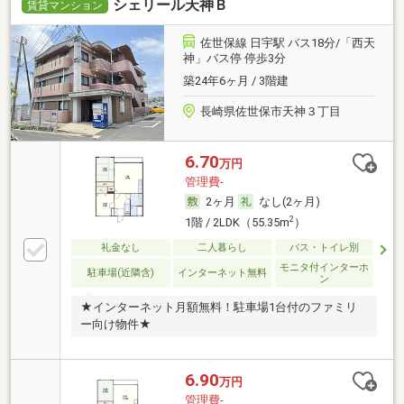
シェリール天神Ｂ
賃貸マンション
佐世保線 日宇駅 バス18分/「西天
神」バス停 停歩3分
築24年6ヶ月 / 3階建
長崎県佐世保市天神３丁目
6.70
万円
管理費-
2ヶ月
なし(2ヶ月)
2
1階 / 2LDK（55.35m
）
礼金なし
二人暮らし
バス・トイレ別
モニタ付インターホ
駐車場(近隣含)
インターネット無料
ン
★インターネット月額無料！駐車場1台付のファミリ
ー向け物件★
6.90
万円
管理費-