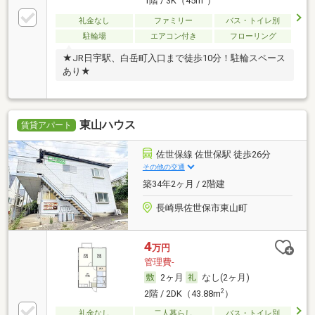
1階 / 3K（45m
）
礼金なし
ファミリー
バス・トイレ別
駐輪場
エアコン付き
フローリング
★JR日宇駅、白岳町入口まで徒歩10分！駐輪スペース
あり★
東山ハウス
賃貸アパート
佐世保線 佐世保駅 徒歩26分
その他の交通
築34年2ヶ月 / 2階建
長崎県佐世保市東山町
4
万円
管理費-
2ヶ月
なし(2ヶ月)
2
2階 / 2DK（43.88m
）
礼金なし
二人暮らし
バス・トイレ別