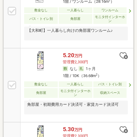
2
1階 / ワンルーム（28.16m
）
敷金なし
一人暮らし
ワンルーム
モニタ付インターホ
バス・トイレ別
角部屋
ン
【大和町】一人暮らし向けの角部屋ワンルーム♪
5.20
万円
管理費2,300円
なし
1ヶ月
2
1階 / 1DK（36.68m
）
敷金なし
一人暮らし
バス・トイレ別
モニタ付インターホ
角部屋
収納スペース
ン
角部屋・初期費用カード決済可・家賃カード決済可
5.30
万円
管理費2,300円