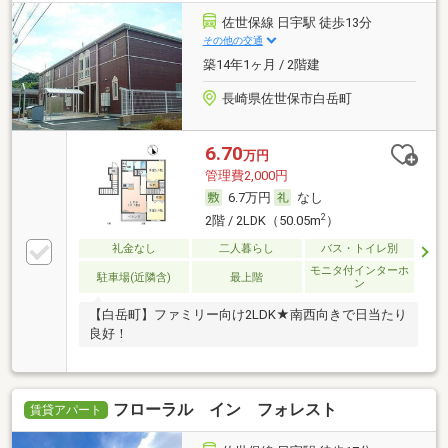
佐世保線 日宇駅 徒歩13分
その他の交通
築14年1ヶ月 / 2階建
長崎県佐世保市白岳町
6.70
万円
管理費2,000円
6.7万円
なし
2
2階 / 2LDK（50.05m
）
礼金なし
二人暮らし
バス・トイレ別
モニタ付インターホ
駐車場(近隣含)
最上階
ン
【白岳町】ファミリー向け2LDK★南西向きで日当たり
良好！
フローラル イン フォレスト
賃貸アパート