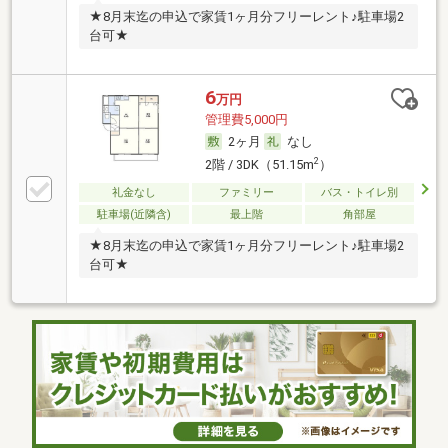
★8月末迄の申込で家賃1ヶ月分フリーレント♪駐車場2
台可★
6
万円
管理費5,000円
2ヶ月
なし
2
2階 / 3DK（51.15m
）
礼金なし
ファミリー
バス・トイレ別
駐車場(近隣含)
最上階
角部屋
★8月末迄の申込で家賃1ヶ月分フリーレント♪駐車場2
台可★