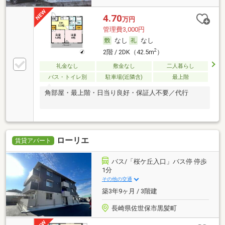
4.70
万円
管理費3,000円
なし
なし
2
2階 / 2DK（42.5m
）
礼金なし
敷金なし
二人暮らし
バス・トイレ別
駐車場(近隣含)
最上階
角部屋・最上階・日当り良好・保証人不要／代行
ローリエ
賃貸アパート
バス/「桜ケ丘入口」バス停 停歩
1分
その他の交通
築3年9ヶ月 / 3階建
長崎県佐世保市黒髪町