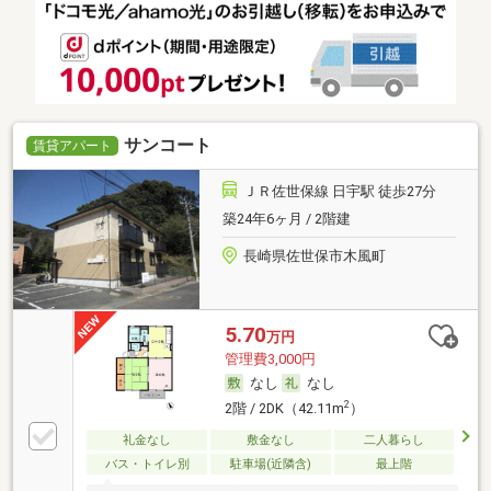
サンコート
賃貸アパート
ＪＲ佐世保線 日宇駅 徒歩27分
築24年6ヶ月 / 2階建
長崎県佐世保市木風町
5.70
万円
管理費3,000円
なし
なし
2
2階 / 2DK（42.11m
）
礼金なし
敷金なし
二人暮らし
バス・トイレ別
駐車場(近隣含)
最上階