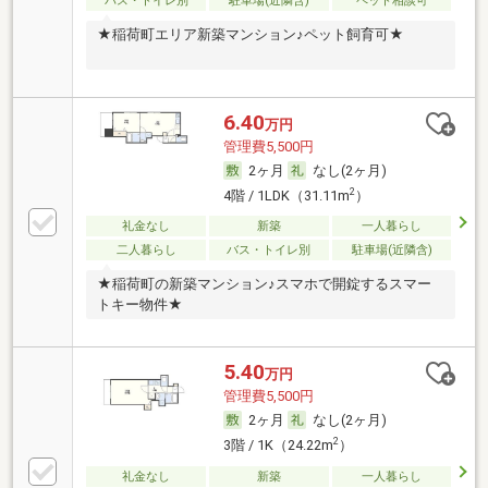
バス・トイレ別
駐車場(近隣含)
ペット相談可
★稲荷町エリア新築マンション♪ペット飼育可★
6.40
万円
管理費5,500円
2ヶ月
なし(2ヶ月)
2
4階 / 1LDK（31.11m
）
礼金なし
新築
一人暮らし
二人暮らし
バス・トイレ別
駐車場(近隣含)
★稲荷町の新築マンション♪スマホで開錠するスマー
トキー物件★
5.40
万円
管理費5,500円
2ヶ月
なし(2ヶ月)
2
3階 / 1K（24.22m
）
礼金なし
新築
一人暮らし