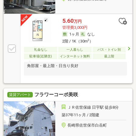
5.60
万円
管理費3,000円
1ヶ月
なし
2
2階 / 1K（30m
）
礼金なし
一人暮らし
バス・トイレ別
駐車場(近隣含)
インターネット無料
最上階
角部屋・最上階・日当り良好
フラワーコーポ美咲
賃貸アパート
ＪＲ佐世保線 日宇駅 徒歩8分
築37年11ヶ月 / 2階建
長崎県佐世保市白岳町