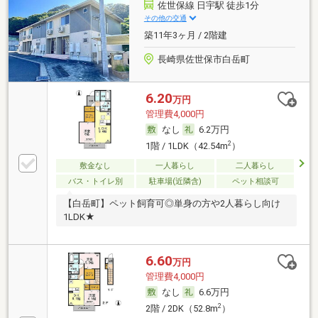
佐世保線 日宇駅 徒歩1分
その他の交通
築11年3ヶ月 / 2階建
長崎県佐世保市白岳町
6.20
万円
管理費4,000円
なし
6.2万円
2
1階 / 1LDK（42.54m
）
敷金なし
一人暮らし
二人暮らし
バス・トイレ別
駐車場(近隣含)
ペット相談可
【白岳町】ペット飼育可◎単身の方や2人暮らし向け
1LDK★
6.60
万円
管理費4,000円
なし
6.6万円
2
2階 / 2DK（52.8m
）