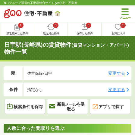
NTTグループ運営の不動産総合サイト goo住宅・不動産
1
0
0
0
最近検索した条件
最近見た物件
保存した条件
お気に入り
日宇駅(長崎県)の賃貸物件
(賃貸マンション・アパート)
物件一覧
駅
変更する
佐世保線/日宇
条件
変更する
指定なし
新着メールを受
検索条件を保存
アプリで探す
取る
人数に合った間取りを選ぶ