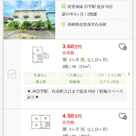
佐世保線 日宇駅 徒歩10分
築31年5ヶ月 / 2階建
長崎県佐世保市白岳町
3.60
万円
管理費-
2ヶ月
なし(2ヶ月)
2
2階 / 1K（21m
）
礼金なし
一人暮らし
バス・トイレ別
最上階
駐輪場
エアコン付き
★JR日宇駅、白岳町入口まで徒歩10分！駐輪スペース
あり★
4.50
万円
管理費-
2ヶ月
なし(2ヶ月)
2