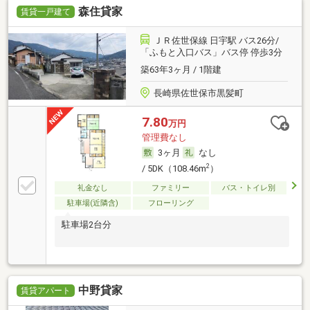
森住貸家
賃貸一戸建て
ＪＲ佐世保線 日宇駅 バス26分/
「ふもと入口バス」バス停 停歩3分
築63年3ヶ月 / 1階建
長崎県佐世保市黒髪町
7.80
万円
管理費なし
3ヶ月
なし
2
/ 5DK（108.46m
）
礼金なし
ファミリー
バス・トイレ別
駐車場(近隣含)
フローリング
駐車場2台分
中野貸家
賃貸アパート