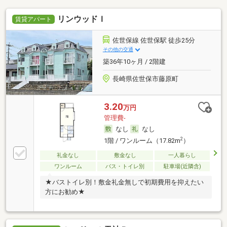
リンウッドＩ
賃貸アパート
佐世保線 佐世保駅 徒歩25分
その他の交通
築36年10ヶ月 / 2階建
長崎県佐世保市藤原町
3.20
万円
管理費-
なし
なし
2
1階 / ワンルーム（17.82m
）
礼金なし
敷金なし
一人暮らし
ワンルーム
バス・トイレ別
駐車場(近隣含)
★バストイレ別！敷金礼金無しで初期費用を抑えたい
方にお勧め★