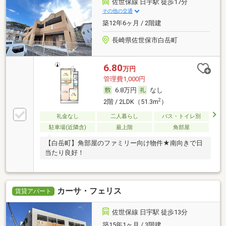
佐世保線 日宇駅 徒歩17分
その他の交通
築12年6ヶ月 / 2階建
長崎県佐世保市白岳町
6.80
万円
管理費1,000円
6.8万円
なし
2
2階 / 2LDK（51.3m
）
礼金なし
二人暮らし
バス・トイレ別
駐車場(近隣含)
最上階
角部屋
【白岳町】角部屋のファミリー向け物件★南向きで日
当たり良好！
カーサ・フェリス
賃貸アパート
佐世保線 日宇駅 徒歩13分
築15年1ヶ月 / 3階建