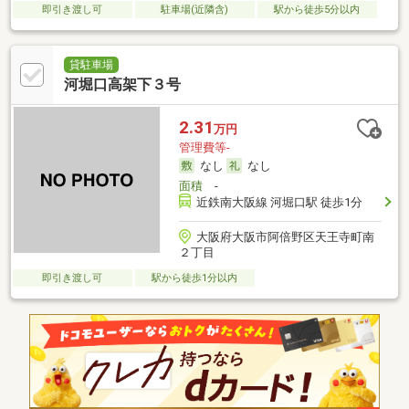
即引き渡し可
駐車場(近隣含)
駅から徒歩5分以内
貸駐車場
河堀口高架下３号
2.31
万円
管理費等-
なし
なし
面積
-
近鉄南大阪線 河堀口駅 徒歩1分
大阪府大阪市阿倍野区天王寺町南
２丁目
即引き渡し可
駅から徒歩1分以内