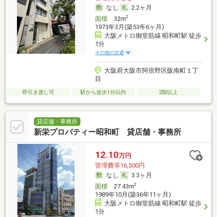
なし
2.2ヶ月
2
面積
32m
1973年3月(築53年6ヶ月)
大阪メトロ御堂筋線 昭和町駅 徒歩
1分
その他の交通
大阪府大阪市阿倍野区阪南町１丁
目
即引き渡し可
駅から徒歩1分以内
2階以上
貸店舗・事務所
新栄プロパティー昭和町 貸店舗・事務所
12.10
万円
管理費等16,500円
なし
3.3ヶ月
2
面積
27.43m
1989年10月(築36年11ヶ月)
大阪メトロ御堂筋線 昭和町駅 徒歩
1分