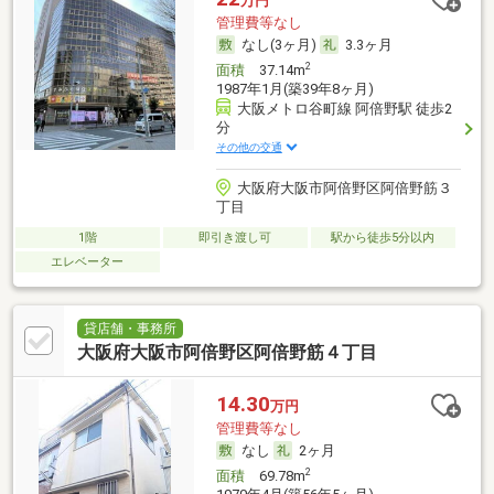
万円
管理費等なし
なし(3ヶ月)
3.3ヶ月
2
面積
37.14m
1987年1月(築39年8ヶ月)
大阪メトロ谷町線 阿倍野駅 徒歩2
分
その他の交通
大阪府大阪市阿倍野区阿倍野筋３
丁目
1階
即引き渡し可
駅から徒歩5分以内
エレベーター
貸店舗・事務所
大阪府大阪市阿倍野区阿倍野筋４丁目
14.30
万円
管理費等なし
なし
2ヶ月
2
面積
69.78m