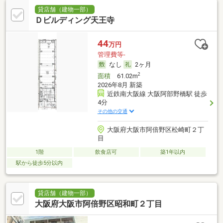
貸店舗（建物一部）
Ｄビルディング天王寺
44
万円
管理費等-
なし
2ヶ月
2
面積
61.02m
2026年8月 新築
近鉄南大阪線 大阪阿部野橋駅 徒歩
4分
その他の交通
大阪府大阪市阿倍野区松崎町２丁
目
1階
飲食店可
築1年以内
駅から徒歩5分以内
貸店舗（建物一部）
大阪府大阪市阿倍野区昭和町２丁目