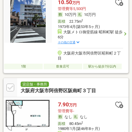
10.50
万円
管理費等5,500円
10万円
10万円
2
面積
22.75m
1973年4月(築53年5ヶ月)
大阪メトロ御堂筋線 昭和町駅 徒歩
6分
その他の交通
大阪府大阪市阿倍野区昭和町２丁
目
1階
飲食店可
駅から徒歩7分以内
貸店舗・事務所
大阪府大阪市阿倍野区阪南町３丁目
7.90
万円
管理費等-
なし
なし
2
面積
80.45m
1980年1月(築46年8ヶ月)