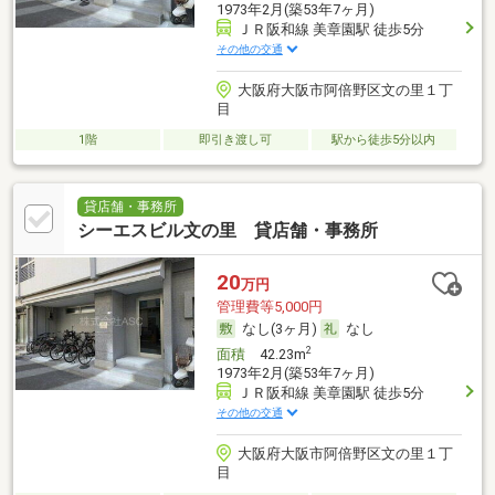
1973年2月(築53年7ヶ月)
ＪＲ阪和線 美章園駅 徒歩5分
その他の交通
大阪府大阪市阿倍野区文の里１丁
目
1階
即引き渡し可
駅から徒歩5分以内
貸店舗・事務所
シーエスビル文の里 貸店舗・事務所
20
万円
管理費等5,000円
なし(3ヶ月)
なし
2
面積
42.23m
1973年2月(築53年7ヶ月)
ＪＲ阪和線 美章園駅 徒歩5分
その他の交通
大阪府大阪市阿倍野区文の里１丁
目