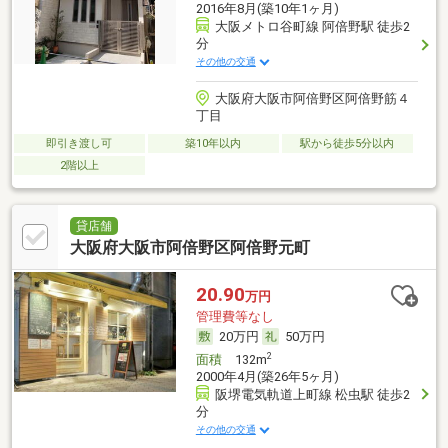
2016年8月(築10年1ヶ月)
大阪メトロ谷町線 阿倍野駅 徒歩2
分
その他の交通
大阪府大阪市阿倍野区阿倍野筋４
丁目
即引き渡し可
築10年以内
駅から徒歩5分以内
2階以上
貸店舗
大阪府大阪市阿倍野区阿倍野元町
20.90
万円
管理費等なし
20万円
50万円
2
面積
132m
2000年4月(築26年5ヶ月)
阪堺電気軌道上町線 松虫駅 徒歩2
分
その他の交通