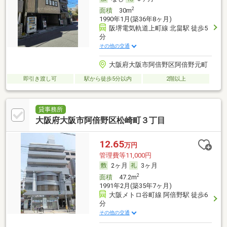
2
面積
30m
1990年1月(築36年8ヶ月)
阪堺電気軌道上町線 北畠駅 徒歩5
分
その他の交通
大阪府大阪市阿倍野区阿倍野元町
即引き渡し可
駅から徒歩5分以内
2階以上
貸事務所
大阪府大阪市阿倍野区松崎町３丁目
12.65
万円
管理費等11,000円
2ヶ月
3ヶ月
2
面積
47.2m
1991年2月(築35年7ヶ月)
大阪メトロ谷町線 阿倍野駅 徒歩6
分
その他の交通