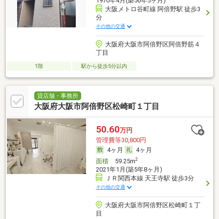
1970年4月(築56年5ヶ月)
大阪メトロ谷町線 阿倍野駅 徒歩3
分
その他の交通
大阪府大阪市阿倍野区阿倍野筋４
丁目
1階
駅から徒歩5分以内
貸店舗・事務所
大阪府大阪市阿倍野区松崎町１丁目
50.60
万円
管理費等30,800円
4ヶ月
4ヶ月
2
面積
59.25m
2021年1月(築5年8ヶ月)
ＪＲ関西本線 天王寺駅 徒歩3分
その他の交通
大阪府大阪市阿倍野区松崎町１丁
目