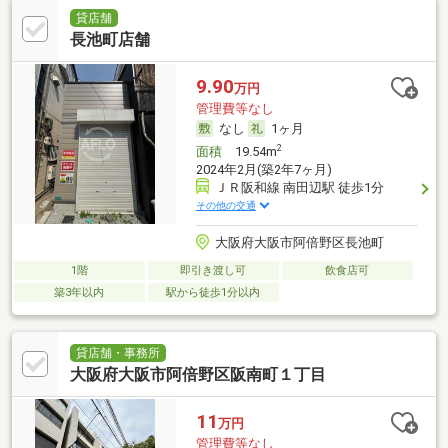
貸店舗
長池町店舗
9.90
万円
管理費等なし
なし
1ヶ月
2
面積
19.54m
2024年2月(築2年7ヶ月)
ＪＲ阪和線 南田辺駅 徒歩1分
その他の交通
大阪府大阪市阿倍野区長池町
1階
即引き渡し可
飲食店可
築3年以内
駅から徒歩1分以内
貸店舗・事務所
大阪府大阪市阿倍野区阪南町１丁目
11
万円
管理費等なし