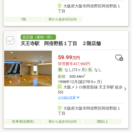
大阪府大阪市阿倍野区阿倍野筋１
丁目
1階
駅から徒歩5分以内
貸店舗（建物一部）
天王寺駅 阿倍野筋１丁目 ２階店舗
59.99
万円
管理費等437,960円
なし(12ヶ月)
なし
2
面積
300.44m
1998年12月(築27年9ヶ月)
大阪メトロ御堂筋線 天王寺駅 徒歩
5分
その他の交通
大阪府大阪市阿倍野区阿倍野筋１
丁目
駐車場(近隣含)
駅から徒歩5分以内
2階以上