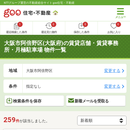
NTTグループ運営の不動産総合サイト goo住宅・不動産
1
0
0
0
最近検索した条件
最近見た物件
保存した条件
お気に入り
大阪市阿倍野区(大阪府)の賃貸店舗・賃貸事務
所・月極駐車場 物件一覧
地域
変更する
大阪市阿倍野区
条件
変更する
指定なし
検索条件を保存
新着メールを受取る
259
件
が該当しました。