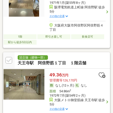
1971年1月(築55年8ヶ月)
阪堺電気軌道上町線 阿倍野駅 徒歩
5分
その他の交通
大阪府大阪市阿倍野区阿倍野筋４
丁目
1階
即引き渡し可
飲食店可
駅から徒歩5分以内
貸店舗（建物一部）
天王寺駅 阿倍野筋１丁目 １階店舗
49.36
万円
管理費等126,170円
なし(12ヶ月)
なし
2
面積
54.86m
1972年7月(築54年2ヶ月)
大阪メトロ御堂筋線 天王寺駅 徒歩
5分
その他の交通