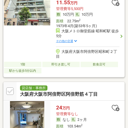
11.55
万円
管理費等5,500円
10万円
10万円
2
面積
22.75m
1973年4月(築53年5ヶ月)
大阪メトロ御堂筋線 昭和町駅 徒歩
5分
その他の交通
大阪府大阪市阿倍野区昭和町２丁
目
1階
即引き渡し可
飲食店可
駅から徒歩5分以内
貸店舗・事務所
大阪府大阪市阿倍野区阿倍野筋４丁目
24
万円
管理費等なし
なし
2ヶ月
2
面積
103.54m