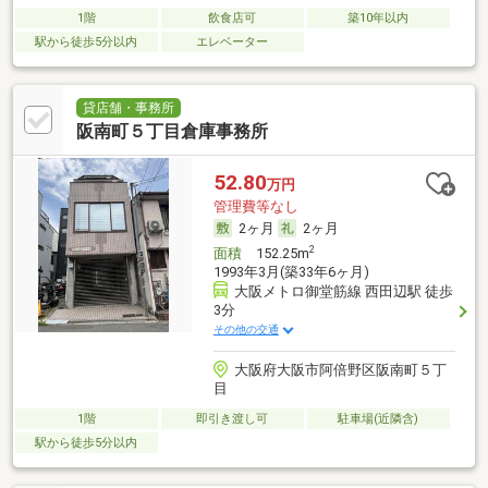
1階
飲食店可
築10年以内
駅から徒歩5分以内
エレベーター
貸店舗・事務所
阪南町５丁目倉庫事務所
52.80
万円
管理費等なし
2ヶ月
2ヶ月
2
面積
152.25m
1993年3月(築33年6ヶ月)
大阪メトロ御堂筋線 西田辺駅 徒歩
3分
その他の交通
大阪府大阪市阿倍野区阪南町５丁
目
1階
即引き渡し可
駐車場(近隣含)
駅から徒歩5分以内