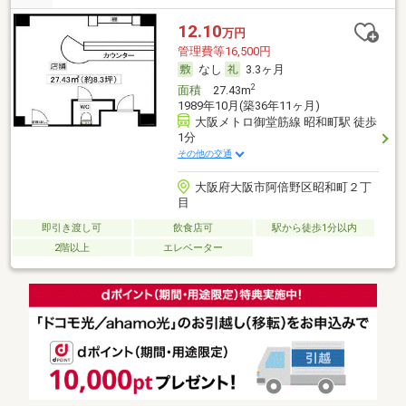
12.10
万円
管理費等16,500円
なし
3.3ヶ月
2
面積
27.43m
1989年10月(築36年11ヶ月)
大阪メトロ御堂筋線 昭和町駅 徒歩
1分
その他の交通
大阪府大阪市阿倍野区昭和町２丁
目
即引き渡し可
飲食店可
駅から徒歩1分以内
2階以上
エレベーター