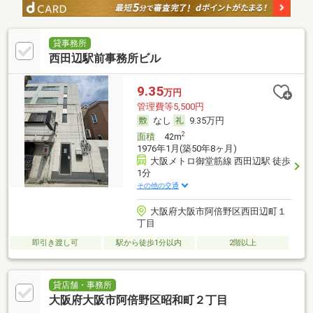
貸事務所
西田辺駅前事務所ビル
9.35
万円
管理費等5,500円
なし
9.35万円
2
面積
42m
1976年1月(築50年8ヶ月)
大阪メトロ御堂筋線 西田辺駅 徒歩
1分
その他の交通
大阪府大阪市阿倍野区西田辺町１
丁目
即引き渡し可
駅から徒歩1分以内
2階以上
貸店舗・事務所
大阪府大阪市阿倍野区昭和町２丁目