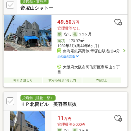
貸店舗・事務所
帝塚山シャトー
49.50
万円
管理費等なし
なし
2.2ヶ月
2
面積
170.97m
1982年3月(築44年6ヶ月)
南海電鉄高野線 帝塚山駅 徒歩4分
その他の交通
大阪府大阪市阿倍野区帝塚山１丁
目
即引き渡し可
駅から徒歩5分以内
2階以上
貸店舗（建物一部）
ＨＰ北畠ビル 美容室居抜
11
万円
管理費等5,000円
なし
3ヶ月