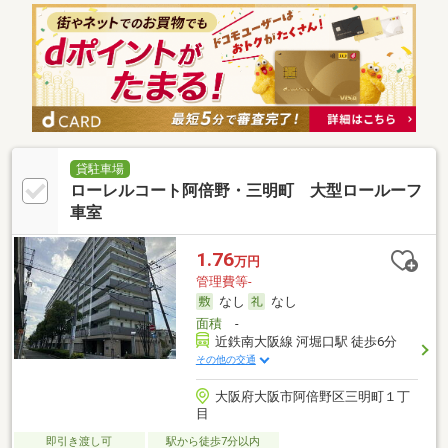
貸駐車場
ローレルコート阿倍野・三明町 大型ロールーフ
車室
1.76
万円
管理費等-
なし
なし
面積
-
近鉄南大阪線 河堀口駅 徒歩6分
その他の交通
大阪府大阪市阿倍野区三明町１丁
目
即引き渡し可
駅から徒歩7分以内