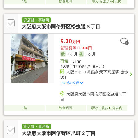
1階
飲食店可
駅から徒歩7分以内
貸店舗・事務所
大阪府大阪市阿倍野区松虫通３丁目
9.30
万円
管理費等11,000円
1ヶ月
2ヶ月
2
面積
31m
1979年1月(築47年8ヶ月)
大阪メトロ堺筋線 天下茶屋駅 徒歩
8分
その他の交通
大阪府大阪市阿倍野区松虫通３丁
目
1階
飲食店可
駅から徒歩10分以内
貸店舗・事務所
大阪府大阪市阿倍野区旭町２丁目