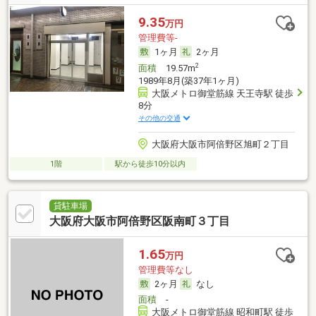
9.35
万円
管理費等-
1ヶ月
2ヶ月
2
面積
19.57m
1989年8月(築37年1ヶ月)
大阪メトロ御堂筋線 天王寺駅 徒歩
8分
その他の交通
大阪府大阪市阿倍野区旭町２丁目
1階
駅から徒歩10分以内
貸駐車場
大阪府大阪市阿倍野区阪南町３丁目
1.65
万円
管理費等なし
2ヶ月
なし
面積
-
大阪メトロ御堂筋線 昭和町駅 徒歩