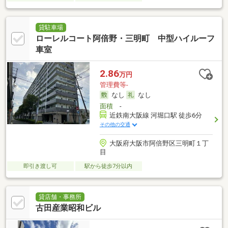
貸駐車場
ローレルコート阿倍野・三明町 中型ハイルーフ
車室
2.86
万円
管理費等-
なし
なし
面積
-
近鉄南大阪線 河堀口駅 徒歩6分
その他の交通
大阪府大阪市阿倍野区三明町１丁
目
即引き渡し可
駅から徒歩7分以内
貸店舗・事務所
古田産業昭和ビル