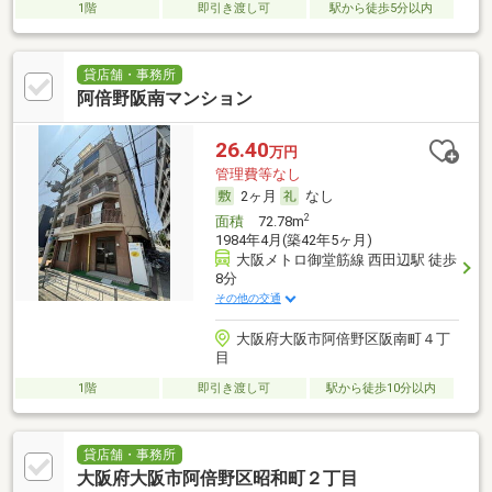
1階
即引き渡し可
駅から徒歩5分以内
貸店舗・事務所
阿倍野阪南マンション
26.40
万円
管理費等なし
2ヶ月
なし
2
面積
72.78m
1984年4月(築42年5ヶ月)
大阪メトロ御堂筋線 西田辺駅 徒歩
8分
その他の交通
大阪府大阪市阿倍野区阪南町４丁
目
1階
即引き渡し可
駅から徒歩10分以内
貸店舗・事務所
大阪府大阪市阿倍野区昭和町２丁目