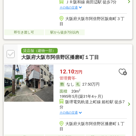
ＪＲ阪和線 南田辺駅 徒歩7分
その他の交通
大阪府大阪市阿倍野区阪南町３丁
目
即引き渡し可
駅から徒歩7分以内
貸店舗（建物一部）
大阪府大阪市阿倍野区播磨町１丁目
12.10
万円
管理費等-
なし
27.50万円
2
面積
20m
1995年5月(築31年4ヶ月)
阪堺電気軌道上町線 姫松駅 徒歩7
分
その他の交通
大阪府大阪市阿倍野区播磨町１丁
目