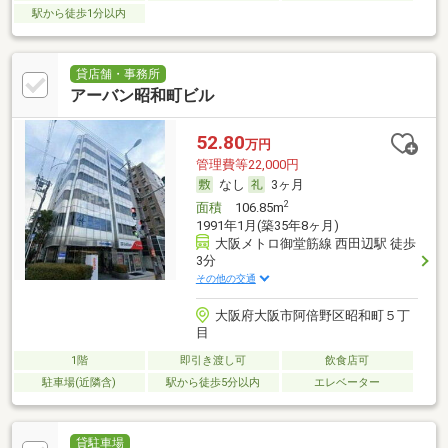
駅から徒歩1分以内
貸店舗・事務所
アーバン昭和町ビル
52.80
万円
管理費等22,000円
なし
3ヶ月
2
面積
106.85m
1991年1月(築35年8ヶ月)
大阪メトロ御堂筋線 西田辺駅 徒歩
3分
その他の交通
大阪府大阪市阿倍野区昭和町５丁
目
1階
即引き渡し可
飲食店可
駐車場(近隣含)
駅から徒歩5分以内
エレベーター
貸駐車場