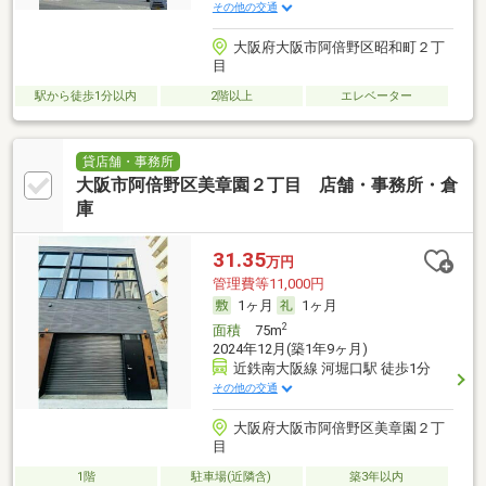
その他の交通
大阪府大阪市阿倍野区昭和町２丁
目
駅から徒歩1分以内
2階以上
エレベーター
貸店舗・事務所
大阪市阿倍野区美章園２丁目 店舗・事務所・倉
庫
31.35
万円
管理費等11,000円
1ヶ月
1ヶ月
2
面積
75m
2024年12月(築1年9ヶ月)
近鉄南大阪線 河堀口駅 徒歩1分
その他の交通
大阪府大阪市阿倍野区美章園２丁
目
1階
駐車場(近隣含)
築3年以内