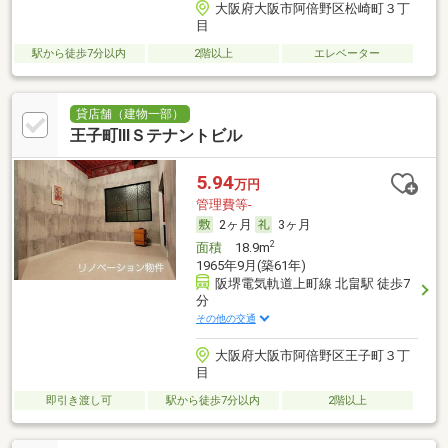
大阪府大阪市阿倍野区松崎町３丁
目
駅から徒歩7分以内
2階以上
エレベーター
貸店舗（建物一部）
王子町ⅢＳテナントビル
5.94
万円
管理費等-
2ヶ月
3ヶ月
2
面積
18.9m
1965年9月(築61年)
阪堺電気軌道上町線 北畠駅 徒歩7
分
その他の交通
大阪府大阪市阿倍野区王子町３丁
目
即引き渡し可
駅から徒歩7分以内
2階以上