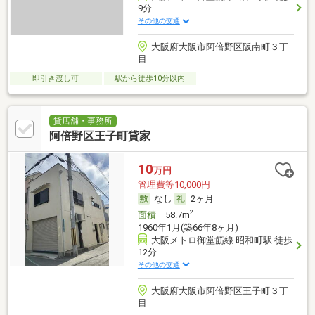
9分
その他の交通
大阪府大阪市阿倍野区阪南町３丁
目
即引き渡し可
駅から徒歩10分以内
貸店舗・事務所
阿倍野区王子町貸家
10
万円
管理費等10,000円
なし
2ヶ月
2
面積
58.7m
1960年1月(築66年8ヶ月)
大阪メトロ御堂筋線 昭和町駅 徒歩
12分
その他の交通
大阪府大阪市阿倍野区王子町３丁
目