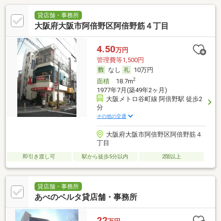
貸店舗・事務所
大阪府大阪市阿倍野区阿倍野筋４丁目
4.50
万円
管理費等1,500円
なし
10万円
2
面積
18.7m
1977年7月(築49年2ヶ月)
大阪メトロ谷町線 阿倍野駅 徒歩2
分
その他の交通
大阪府大阪市阿倍野区阿倍野筋４
丁目
即引き渡し可
駅から徒歩5分以内
2階以上
貸店舗・事務所
あべのベルタ貸店舗・事務所
22