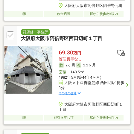
大阪府大阪市阿倍野区阿倍野元町
1階
飲食店可
駅から徒歩5分以内
貸店舗・事務所
大阪府大阪市阿倍野区西田辺町１丁目
69.30
万円
管理費等なし
2ヶ月
2.2ヶ月
2
面積
148.5m
1982年5月(築44年4ヶ月)
大阪メトロ御堂筋線 西田辺駅 徒歩
3分
その他の交通
大阪府大阪市阿倍野区西田辺町１
丁目
1階
即引き渡し可
駅から徒歩5分以内