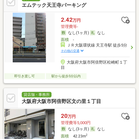
エムテック天王寺パーキング
2.42
万円
管理費等-
なし(1ヶ月)
なし
面積
-
ＪＲ大阪環状線 天王寺駅 徒歩5分
その他の交通
大阪府大阪市阿倍野区松崎町１丁
目
即引き渡し可
駅から徒歩5分以内
貸店舗・事務所
大阪府大阪市阿倍野区文の里１丁目
20
万円
管理費等5,000円
なし(3ヶ月)
なし
2
面積
42.23m