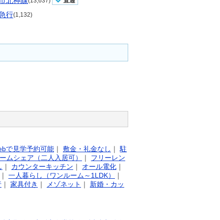
市北神線
(13,637)
直通
急行
(1,132)
ebで見学予約可能
｜
敷金・礼金なし
｜
駐
ームシェア（二人入居可）
｜
フリーレン
し
｜
カウンターキッチン
｜
オール電化
｜
｜
一人暮らし（ワンルーム～1LDK）
｜
行
｜
家具付き
｜
メゾネット
｜
新婚・カッ