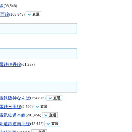
線
(98,548)
東西線
(168,843)
直通
電鉄伊丹線
(61,297)
電鉄阪神なんば
(154,876)
直通
電鉄三田線
(5,496)
直通
電気鉄道本線
(291,456)
直通
高速鉄道南北線
(42,442)
直通