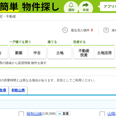
住宅・不動産
0
最近見た物件
保
一戸建てを買う
建てる
投資する
不動産
古
新築
中古
土地
土地活用
投資
県の路線から賃貸情報 物件を探す
際の所要時間とは異なる場合があります。目安としてご利用ください。
良県
和歌山県
福知山線
山陽
(136,588)
直通