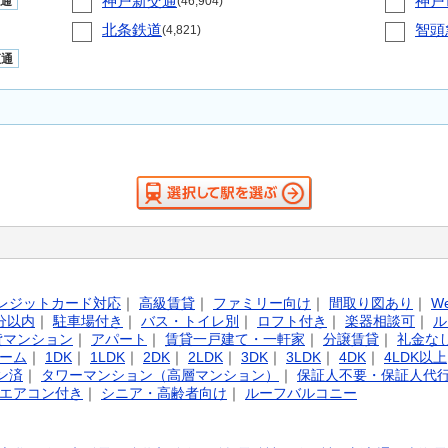
神戸新交通
神戸
通
(46,904)
北条鉄道
智頭
(4,821)
直通
レジットカード対応
｜
高級賃貸
｜
ファミリー向け
｜
間取り図あり
｜
W
分以内
｜
駐車場付き
｜
バス・トイレ別
｜
ロフト付き
｜
楽器相談可
｜
ル
貸マンション
｜
アパート
｜
賃貸一戸建て・一軒家
｜
分譲賃貸
｜
礼金な
ーム
｜
1DK
｜
1LDK
｜
2DK
｜
2LDK
｜
3DK
｜
3LDK
｜
4DK
｜
4LDK以上
ン済
｜
タワーマンション（高層マンション）
｜
保証人不要・保証人代
エアコン付き
｜
シニア・高齢者向け
｜
ルーフバルコニー