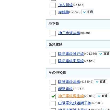
加古川線
(36,567)
赤穂線
(12,248)
直通
地下鉄
神戸市海岸線
(96,586)
阪急電鉄
阪急電鉄神戸線
(404,366)
直通
阪急電鉄甲陽線
(25,550)
その他私鉄
阪神電鉄本線
(415,542)
直通
能勢電鉄
(13,762)
神戸電鉄粟生線
(22,869)
直通
山陽電気鉄道網干線
(67,901)