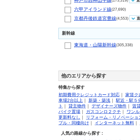
神戸市西神山手線
(173,319)
直
六甲アイランド線
(27,690)
京都丹後鉄道宮豊線
(4,553)
新幹線
東海道・山陽新幹線
(305,338)
他のエリアから探す
特集から探す
初期費用クレジットカード対応
｜
家賃ク
車場2台以上
｜
新築・築浅
｜
駅近・駅５
ト
｜
貸主物件
｜
デザイナーズ物件
｜
賃
バイク置場
｜
ガスコンロ２クチ
｜
ワンル
更新料なし
｜
リフォーム・リノベーショ
プル・同棲向け
｜
インターネット無料
｜
人気の路線から探す :