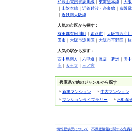
和歌山電鐵貴志川線
｜
東海道本線
｜
大阪
｜
山陰本線
｜
近鉄難波・奈良線
｜
京阪電
｜
近鉄南大阪線
人気の市区から探す :
有田郡有田川町
｜
姫路市
｜
大阪市西淀川
田市
｜
大阪市淀川区
｜
大阪市平野区
｜
枚
人気の駅から探す :
西中島南方
｜
六甲道
｜
長居
｜
夢洲
｜
田中
庄
｜
天王寺
｜
三ノ宮
兵庫県で他のジャンルから探す
新築マンション
中古マンション
マンションライブラリー
不動産
情報提供元について
-
不動産情報に関する免責