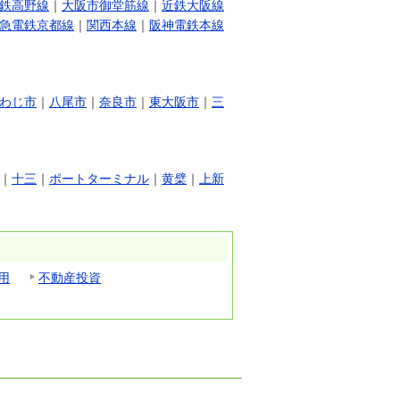
鉄高野線
｜
大阪市御堂筋線
｜
近鉄大阪線
急電鉄京都線
｜
関西本線
｜
阪神電鉄本線
わじ市
｜
八尾市
｜
奈良市
｜
東大阪市
｜
三
｜
十三
｜
ポートターミナル
｜
黄檗
｜
上新
用
不動産投資