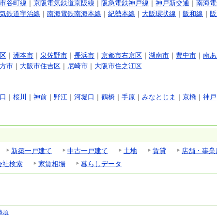
市谷町線
｜
京阪電気鉄道京阪線
｜
阪急電鉄神戸線
｜
神戸新交通
｜
南海電
気鉄道宇治線
｜
南海電鉄南海本線
｜
紀勢本線
｜
大阪環状線
｜
阪和線
｜
阪
区
｜
洲本市
｜
泉佐野市
｜
長浜市
｜
京都市右京区
｜
湖南市
｜
豊中市
｜
南あ
方市
｜
大阪市住吉区
｜
尼崎市
｜
大阪市住之江区
口
｜
桜川
｜
神前
｜
野江
｜
河堀口
｜
鶴橋
｜
手原
｜
みなとじま
｜
京橋
｜
神戸
新築一戸建て
中古一戸建て
土地
賃貸
店舗・事業
会社検索
家賃相場
暮らしデータ
事項