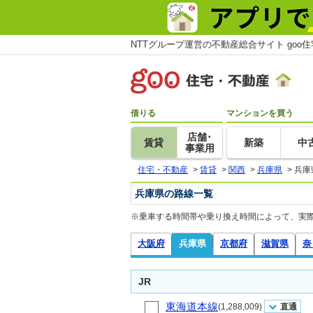
NTTグループ運営の不動産総合サイト goo
借りる
マンションを買う
店舗･
賃貸
新築
中
事業用
住宅・不動産
>
賃貸
>
関西
>
兵庫県
>
兵庫
兵庫県の路線一覧
※乗車する時間帯や乗り換え時間によって、実
大阪府
兵庫県
京都府
滋賀県
奈
JR
東海道本線
(1,288,009)
直通