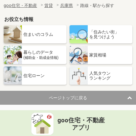
goo住宅・不動産
賃貸
兵庫県
路線・駅から探す
お役立ち情報
「住みたい街」
住まいのコラム
を見つけよう
暮らしのデータ
家賃相場
(補助金・助成金情報)
人気タウン
住宅ローン
ランキング
ページトップに戻る
goo住宅・不動産
アプリ