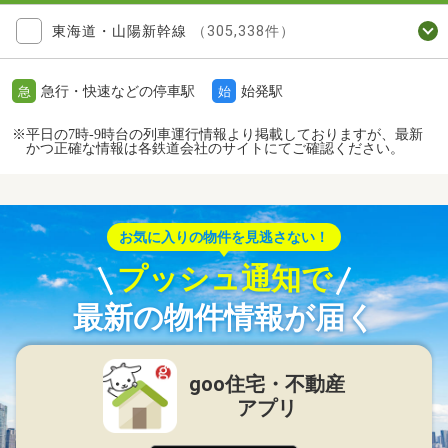
東海道・山陽新幹線
（305,338件）
急行・快速などの停車駅
始発駅
急
始
※平日の7時-9時台の列車運行情報より掲載しておりますが、最新
かつ正確な情報は各鉄道会社のサイトにてご確認ください。
お気に入りの物件を見逃さない！
プッシュ通知で
最新の物件情報が届く
goo住宅・不動産
アプリ