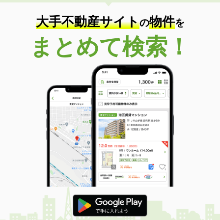
大手不動産サイト
物件
の
を
まとめて検索！