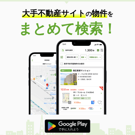
大手不動産サイト
物件
の
を
まとめて検索！