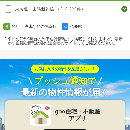
東海道・山陽新幹線
（310,220件）
急行・快速などの停車駅
始発駅
急
始
※平日の7時-9時台の列車運行情報より掲載しておりますが、最新
かつ正確な情報は各鉄道会社のサイトにてご確認ください。
お気に入りの物件を見逃さない！
プッシュ通知で
最新の物件情報が届く
goo住宅・不動産
アプリ