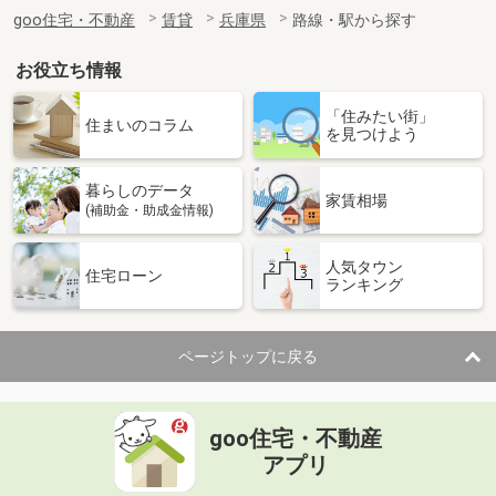
goo住宅・不動産
賃貸
兵庫県
路線・駅から探す
お役立ち情報
「住みたい街」
住まいのコラム
を見つけよう
暮らしのデータ
家賃相場
(補助金・助成金情報)
人気タウン
住宅ローン
ランキング
ページトップに戻る
goo住宅・不動産
アプリ