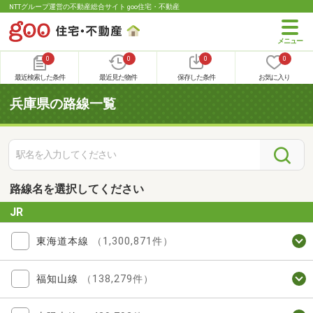
NTTグループ運営の不動産総合サイト goo住宅・不動産
0
0
0
0
最近検索した条件
最近見た物件
保存した条件
お気に入り
兵庫県の路線一覧
路線名を選択してください
JR
東海道本線
（1,300,871件）
福知山線
（138,279件）