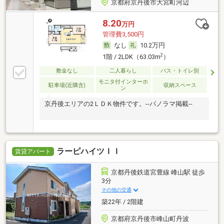
京都府京丹後市大宮町河辺
8.20
万円
管理費3,500円
なし
10.2万円
2
1階 / 2LDK（63.03m
）
敷金なし
二人暮らし
バス・トイレ別
モニタ付インターホ
駐車場(近隣含)
収納スペース
ン
京丹後エリアの2ＬＤＫ物件です。--パノラマ掲載--
ラーピハイツＩＩ
賃貸アパート
京都丹後鉄道宮豊線 峰山駅 徒歩
3分
その他の交通
築22年 / 2階建
京都府京丹後市峰山町丹波