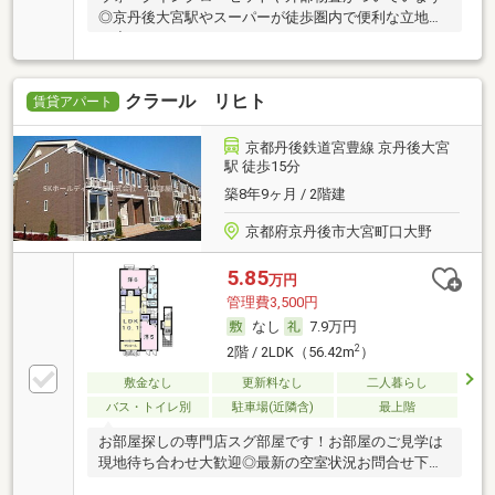
◎京丹後大宮駅やスーパーが徒歩圏内で便利な立地で
す◇
クラール リヒト
賃貸アパート
京都丹後鉄道宮豊線 京丹後大宮
駅 徒歩15分
築8年9ヶ月 / 2階建
京都府京丹後市大宮町口大野
5.85
万円
管理費3,500円
なし
7.9万円
2
2階 / 2LDK（56.42m
）
敷金なし
更新料なし
二人暮らし
バス・トイレ別
駐車場(近隣含)
最上階
お部屋探しの専門店スグ部屋です！お部屋のご見学は
現地待ち合わせ大歓迎◎最新の空室状況お問合せ下さ
い♪