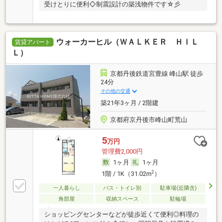
受けとりに便利◇制震設計の築浅物件です☆彡
ウォーカーヒル（ＷＡＬＫＥＲ ＨＩＬ
賃貸アパート
Ｌ）
京都丹後鉄道宮豊線 峰山駅 徒歩
24分
その他の交通
築21年3ヶ月 / 2階建
京都府京丹後市峰山町荒山
5
万円
管理費2,000円
1ヶ月
1ヶ月
2
1階 / 1K（31.02m
）
一人暮らし
バス・トイレ別
駐車場(近隣含)
角部屋
収納スペース
駐輪場
ショッピングセンターなどが徒歩近くて便利◎料理の