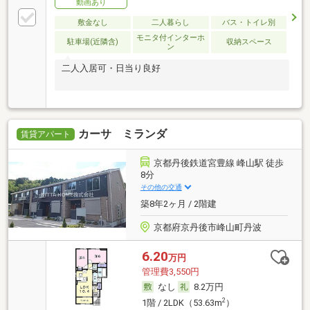
動画あり
敷金なし
二人暮らし
バス・トイレ別
モニタ付インターホ
駐車場(近隣含)
収納スペース
ン
二人入居可・日当り良好
カーサ ミランダ
賃貸アパート
京都丹後鉄道宮豊線 峰山駅 徒歩
8分
その他の交通
築8年2ヶ月 / 2階建
京都府京丹後市峰山町丹波
6.20
万円
管理費3,550円
なし
8.2万円
2
1階 / 2LDK（53.63m
）