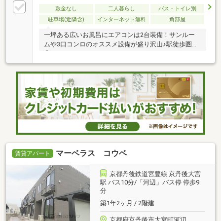
敷金なし
二人暮らし
バス・トイレ別
駐車場(近隣含)
インターネット無料
角部屋
一坪ある広いお風呂にエアコンは2台装備！サンルー
ムや3口コンロのオススメ設備が盛り沢山♪駅徒歩圏内
◎
マーベラス コウベ
賃貸アパート
京都丹後鉄道宮豊線 京丹後大宮
駅 バス10分/「河辺」バス停 停歩9
分
築1年2ヶ月 / 2階建
京都府京丹後市大宮町河辺