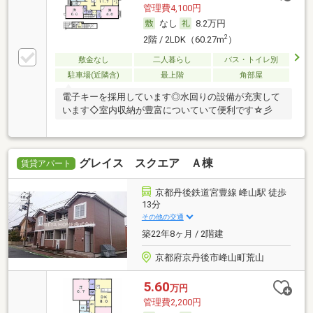
管理費4,100円
なし
8.2万円
2
2階 / 2LDK（60.27m
）
敷金なし
二人暮らし
バス・トイレ別
駐車場(近隣含)
最上階
角部屋
電子キーを採用しています◎水回りの設備が充実して
います◇室内収納が豊富についていて便利です☆彡
グレイス スクエア Ａ棟
賃貸アパート
京都丹後鉄道宮豊線 峰山駅 徒歩
13分
その他の交通
築22年8ヶ月 / 2階建
京都府京丹後市峰山町荒山
5.60
万円
管理費2,200円