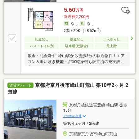
5.60
万円
管理費2,200円
なし
なし
2
2階 / 2DK（48.62m
）
礼金なし
敷金なし
二人暮らし
バス・トイレ別
駐車場(近隣含)
最上階
敷金・礼金0円！峰山駅から徒歩3分の駅近物件！エア
コン＆追い炊き機能・浴室乾燥機も設置済の充実設備
◎
京都府京丹後市峰山町荒山 築10年2ヶ月 2
賃貸アパート
階建
京都丹後鉄道宮豊線 峰山駅 徒歩
15分
その他の交通
築10年2ヶ月 / 2階建
京都府京丹後市峰山町荒山