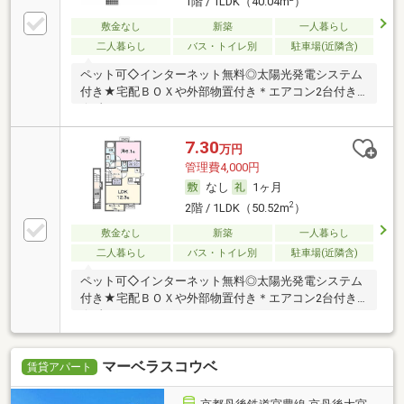
1階 / 1LDK（40.04m
）
敷金なし
新築
一人暮らし
二人暮らし
バス・トイレ別
駐車場(近隣含)
ペット可◇インターネット無料◎太陽光発電システム
付き★宅配ＢＯＸや外部物置付き＊エアコン2台付き
☆彡
7.30
万円
管理費4,000円
なし
1ヶ月
2
2階 / 1LDK（50.52m
）
敷金なし
新築
一人暮らし
二人暮らし
バス・トイレ別
駐車場(近隣含)
ペット可◇インターネット無料◎太陽光発電システム
付き★宅配ＢＯＸや外部物置付き＊エアコン2台付き
☆彡
マーベラスコウベ
賃貸アパート