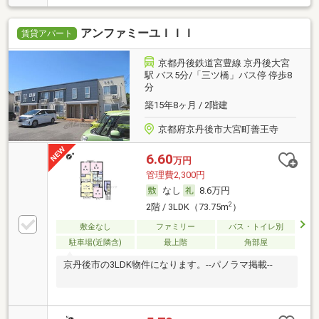
アンファミーユＩＩＩ
賃貸アパート
京都丹後鉄道宮豊線 京丹後大宮
駅 バス5分/「三ツ橋」バス停 停歩8
分
築15年8ヶ月 / 2階建
京都府京丹後市大宮町善王寺
6.60
万円
管理費2,300円
なし
8.6万円
2
2階 / 3LDK（73.75m
）
敷金なし
ファミリー
バス・トイレ別
駐車場(近隣含)
最上階
角部屋
京丹後市の3LDK物件になります。--パノラマ掲載--