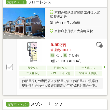
フローレンス
賃貸アパート
京都丹後鉄道宮豊線 京丹後大宮
駅 徒歩21分
築18年11ヶ月 / 2階建
京都府京丹後市大宮町周枳
5.50
万円
管理費2,300円
なし
7.5万円
2
1階 / 1LDK（48.58m
）
敷金なし
更新料なし
一人暮らし
二人暮らし
バス・トイレ別
駐車場(近隣含)
お部屋探しの専門店スグ部屋です！お部屋のご見学は
現地待ち合わせ大歓迎◎最新の空室状況お問合せ下さ
い♪
メゾン ド ソワ
賃貸マンション