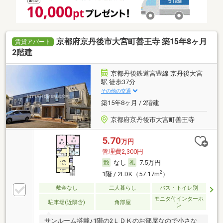
京都府京丹後市大宮町善王寺 築15年8ヶ月
賃貸アパート
2階建
京都丹後鉄道宮豊線 京丹後大宮
駅 徒歩37分
その他の交通
築15年8ヶ月 / 2階建
京都府京丹後市大宮町善王寺
5.70
万円
管理費2,300円
なし
7.5万円
2
1階 / 2LDK（57.17m
）
敷金なし
二人暮らし
バス・トイレ別
モニタ付インターホ
駐車場(近隣含)
角部屋
ン
サンルーム搭載♪1階の2ＬＤＫのお部屋なので小さな