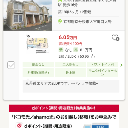
駅 徒歩16分
築18年6ヶ月 / 2階建
京都府京丹後市大宮町口大野
6.05
万円
管理費4,100円
なし
8.1万円
2
2階 / 2LDK（60.95m
）
敷金なし
二人暮らし
バス・トイレ別
モニタ付インターホ
駐車場(近隣含)
最上階
ン
京丹後エリアの2LDKです。--パノラマ掲載--