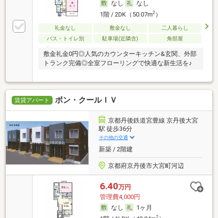
なし
なし
2
1階 / 2DK（50.07m
）
礼金なし
敷金なし
二人暮らし
バス・トイレ別
駐車場(近隣含)
角部屋
敷金礼金0円◎人気のカウンターキッチン&玄関、外部
トランク完備◎全室フローリングで快適な新生活を♪
ボン・クールＩＶ
賃貸アパート
京都丹後鉄道宮豊線 京丹後大宮
駅 徒歩36分
その他の交通
新築 / 2階建
京都府京丹後市大宮町河辺
6.40
万円
管理費4,000円
なし
1ヶ月
2