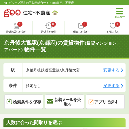
NTTグループ運営の不動産総合サイト goo住宅・不動産
1
0
0
0
最近検索した条件
最近見た物件
保存した条件
お気に入り
京丹後大宮駅(京都府)の賃貸物件
(賃貸マンション・
物件一覧
アパート)
駅
変更する
京都丹後鉄道宮豊線/京丹後大宮
条件
変更する
指定なし
新着メールを受
検索条件を保存
アプリで探す
取る
人数に合った間取りを選ぶ