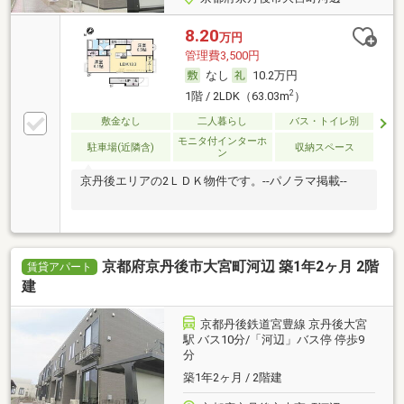
8.20
万円
管理費3,500円
なし
10.2万円
2
1階 / 2LDK（63.03m
）
敷金なし
二人暮らし
バス・トイレ別
モニタ付インターホ
駐車場(近隣含)
収納スペース
ン
京丹後エリアの2ＬＤＫ物件です。--パノラマ掲載--
京都府京丹後市大宮町河辺 築1年2ヶ月 2階
賃貸アパート
建
京都丹後鉄道宮豊線 京丹後大宮
駅 バス10分/「河辺」バス停 停歩9
分
築1年2ヶ月 / 2階建