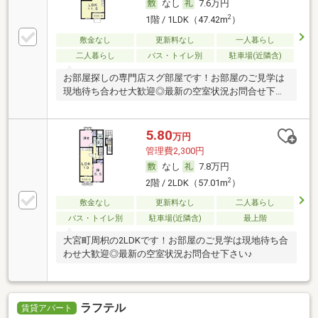
なし
7.6万円
2
1階 / 1LDK（47.42m
）
敷金なし
更新料なし
一人暮らし
二人暮らし
バス・トイレ別
駐車場(近隣含)
お部屋探しの専門店スグ部屋です！お部屋のご見学は
現地待ち合わせ大歓迎◎最新の空室状況お問合せ下さ
い♪
5.80
万円
管理費2,300円
なし
7.8万円
2
2階 / 2LDK（57.01m
）
敷金なし
更新料なし
二人暮らし
バス・トイレ別
駐車場(近隣含)
最上階
大宮町周枳の2LDKです！お部屋のご見学は現地待ち合
わせ大歓迎◎最新の空室状況お問合せ下さい♪
ラフテル
賃貸アパート