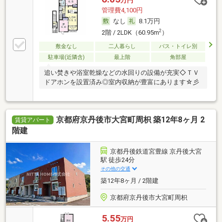
万円
管理費4,100円
なし
8.1万円
2
2階 / 2LDK（60.95m
）
敷金なし
二人暮らし
バス・トイレ別
駐車場(近隣含)
最上階
角部屋
追い焚きや浴室乾燥などの水回りの設備が充実◇ＴＶ
ドアホンを設置済み◎室内収納が豊富にあります☆彡
京都府京丹後市大宮町周枳 築12年8ヶ月 2
賃貸アパート
階建
京都丹後鉄道宮豊線 京丹後大宮
駅 徒歩24分
その他の交通
築12年8ヶ月 / 2階建
京都府京丹後市大宮町周枳
5.55
万円