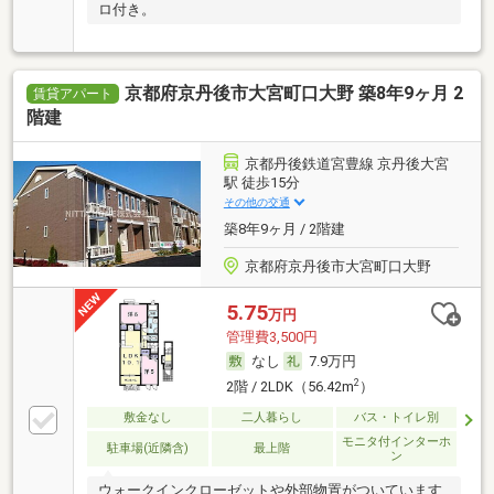
ロ付き。
京都府京丹後市大宮町口大野 築8年9ヶ月 2
賃貸アパート
階建
京都丹後鉄道宮豊線 京丹後大宮
駅 徒歩15分
その他の交通
築8年9ヶ月 / 2階建
京都府京丹後市大宮町口大野
5.75
万円
管理費3,500円
なし
7.9万円
2
2階 / 2LDK（56.42m
）
敷金なし
二人暮らし
バス・トイレ別
モニタ付インターホ
駐車場(近隣含)
最上階
ン
ウォークインクローゼットや外部物置がついています