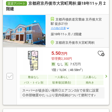
京都府京丹後市大宮町周枳 築18年11ヶ月 2
賃貸アパート
階建
京都丹後鉄道宮豊線 京丹後大宮
駅 徒歩21分
その他の交通
築18年11ヶ月 / 2階建
京都府京丹後市大宮町周枳
5.50
万円
管理費2,300円
なし
7.5万円
2
1階 / 1LDK（48.58m
）
敷金なし
一人暮らし
二人暮らし
バス・トイレ別
駐車場(近隣含)
南向き
スーパーが徒歩近い場所◎エアコン2台で全室に設置
◇外部物置やたっぷり室内収納がついて便利です♪