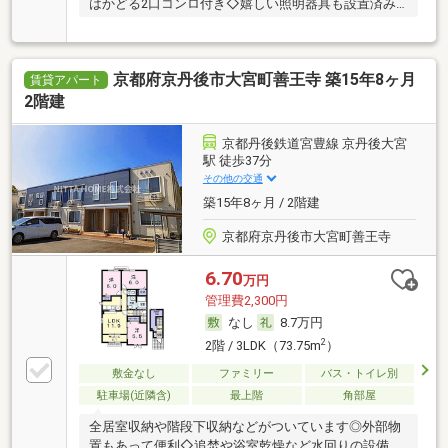
はかどる2口コンロ付き◇嬉しい照明器具も設置済み
＊
京都府京丹後市大宮町善王寺 築15年8ヶ月
賃貸アパート
2階建
京都丹後鉄道宮豊線 京丹後大宮
駅 徒歩37分
その他の交通
築15年8ヶ月 / 2階建
京都府京丹後市大宮町善王寺
6.70
万円
管理費2,300円
なし
8.7万円
2
2階 / 3LDK（73.75m
）
敷金なし
ファミリー
バス・トイレ別
駐車場(近隣含)
最上階
角部屋
全居室収納や階段下収納などがついています◎外部物
置もあって便利◇追焚や浴室乾燥など水回りの設備も