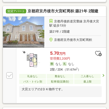
京都府京丹後市大宮町周枳 築21年 2階建
賃貸アパート
京都丹後鉄道宮豊線 京丹後大宮
駅 徒歩13分
築21年 / 2階建
京都府京丹後市大宮町周枳
5.70
万円
管理費2,200円
なし
なし
2
2階 / 2DK（51.67m
）
礼金なし
敷金なし
二人暮らし
バス・トイレ別
駐車場(近隣含)
最上階
大宮エリアの2ＤＫ物件です。