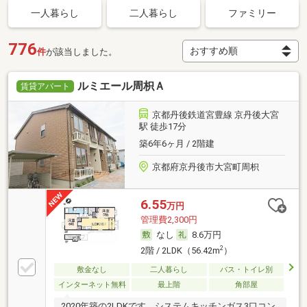
一人暮らし
二人暮らし
ファミリー
776
件
が該当しました。
ルミエール周枳Ａ
賃貸アパート
京都丹後鉄道宮豊線 京丹後大宮
駅 徒歩17分
築6年6ヶ月 / 2階建
京都府京丹後市大宮町周枳
6.55
万円
管理費2,300円
なし
8.6万円
2
2階 / 2LDK（56.42m
）
敷金なし
二人暮らし
バス・トイレ別
インターネット無料
最上階
角部屋
2020年築の2LDKです。システムキッチンガス3口コン