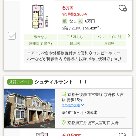
6
万円
管理費2,300円
なし
8万円
2
2階 / 2LDK（56.42m
）
敷金なし
二人暮らし
バス・トイレ別
駐車場(近隣含)
最上階
角部屋
エアコン2台や外部物置付きで便利◇コンビニやスー
パーなどが徒歩圏内で普段のお買い物に便利です☆彡
シュティルラント ＩＩ
賃貸アパート
京都丹後鉄道宮豊線 京丹後大宮
駅 徒歩15分
その他の交通
築18年6ヶ月 / 2階建
京都府京丹後市大宮町口大野
6.05