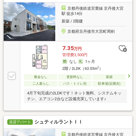
京都丹後鉄道宮豊線 京丹後大宮
駅 徒歩14分
新築 / 2階建
京都府京丹後市大宮町周枳
7.35
万円
管理費3,500円
なし
1ヶ月
2
2階 / 2LDK（63.03m
）
敷金なし
更新料なし
新築
二人暮らし
バス・トイレ別
駐車場(近隣含)
4月下旬完成の2LDKです！ネット無料、システムキッ
チン、エアコン2台など設備充実しています♪
シュティルラントＩＩ
賃貸アパート
京都丹後鉄道宮豊線 京丹後大宮