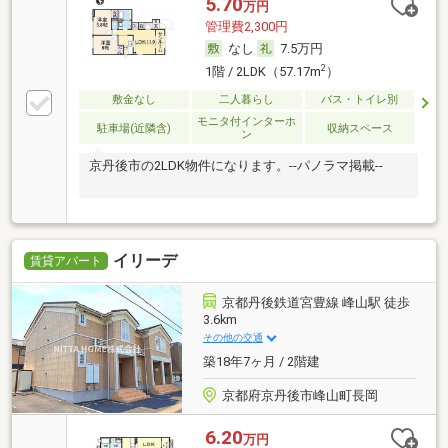
5.70
万円
管理費2,300円
なし
7.5万円
2
1階 / 2LDK（57.17m
）
敷金なし
二人暮らし
バス・トイレ別
モニタ付インターホ
駐車場(近隣含)
収納スペース
ン
京丹後市の2LDK物件になります。--パノラマ掲載--
イリーデ
賃貸アパート
京都丹後鉄道宮豊線 峰山駅 徒歩
3.6km
その他の交通
築18年7ヶ月 / 2階建
京都府京丹後市峰山町長岡
6.20
万円