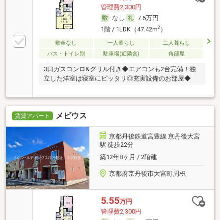
管理費2,300円
なし
7.6万円
2
1階 / 1LDK（47.42m
）
敷金なし
一人暮らし
二人暮らし
バス・トイレ別
駐車場(近隣含)
角部屋
3口ガスコンロ&グリル付き◆エアコンも2台完備！独
立した洋室は寝室にピッタリ◎充実設備のお部屋◆
メビウス
賃貸アパート
京都丹後鉄道宮豊線 京丹後大宮
駅 徒歩22分
築12年8ヶ月 / 2階建
京都府京丹後市大宮町周枳
5.55
万円
管理費2,300円