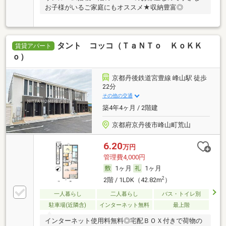
お子様がいるご家庭にもオススメ★収納豊富◎
タント コッコ（ＴａＮＴｏ ＫｏＫＫ
賃貸アパート
ｏ）
京都丹後鉄道宮豊線 峰山駅 徒歩
22分
その他の交通
築4年4ヶ月 / 2階建
京都府京丹後市峰山町荒山
6.20
万円
管理費4,000円
1ヶ月
1ヶ月
2
2階 / 1LDK（42.82m
）
一人暮らし
二人暮らし
バス・トイレ別
駐車場(近隣含)
インターネット無料
最上階
インターネット使用料無料◎宅配ＢＯＸ付きで荷物の