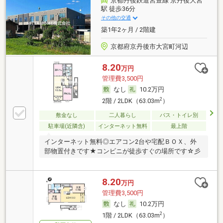
京都丹後鉄道宮豊線 京丹後大宮
駅 徒歩36分
その他の交通
築1年2ヶ月 / 2階建
京都府京丹後市大宮町河辺
8.20
万円
管理費3,500円
なし
10.2万円
2
2階 / 2LDK（63.03m
）
敷金なし
二人暮らし
バス・トイレ別
駐車場(近隣含)
インターネット無料
最上階
インターネット無料◎エアコン2台や宅配ＢＯＸ、外
部物置付きです★コンビニが徒歩すぐの場所です☆彡
8.20
万円
管理費3,500円
なし
10.2万円
2
1階 / 2LDK（63.03m
）