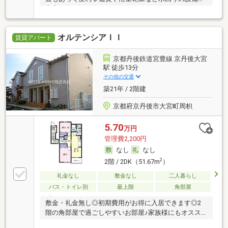
充実
オルテンシアＩＩ
賃貸アパート
京都丹後鉄道宮豊線 京丹後大宮
駅 徒歩13分
その他の交通
築21年 / 2階建
京都府京丹後市大宮町周枳
5.70
万円
管理費2,200円
なし
なし
2
2階 / 2DK（51.67m
）
礼金なし
敷金なし
二人暮らし
バス・トイレ別
最上階
角部屋
敷金・礼金無し◎初期費用がお得に入居できます◎2
階の角部屋で過ごしやすいお部屋♪家族様にもオスス
メ★