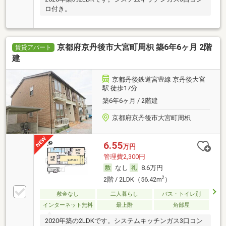
ロ付き。
京都府京丹後市大宮町周枳 築6年6ヶ月 2階
賃貸アパート
建
京都丹後鉄道宮豊線 京丹後大宮
駅 徒歩17分
築6年6ヶ月 / 2階建
京都府京丹後市大宮町周枳
6.55
万円
管理費2,300円
なし
8.6万円
2
2階 / 2LDK（56.42m
）
敷金なし
二人暮らし
バス・トイレ別
インターネット無料
最上階
角部屋
2020年築の2LDKです。システムキッチンガス3口コン