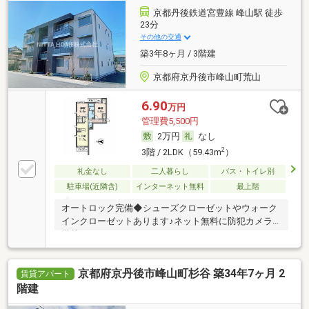
京都丹後鉄道宮豊線 峰山駅 徒歩
23分
その他の交通
築3年8ヶ月 / 3階建
京都府京丹後市峰山町荒山
6.90
万円
管理費5,500円
2万円
なし
2
3階 / 2LDK（59.43m
）
礼金なし
二人暮らし
バス・トイレ別
駐車場(近隣含)
インターネット無料
最上階
オートロック完備◆シューズクローゼットやウォーク
インクローゼットあります♪ネット無料に防犯カメラ
搭載
京都府京丹後市峰山町杉谷 築34年7ヶ月 2
賃貸アパート
階建