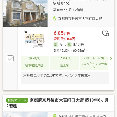
駅 徒歩16分
築18年6ヶ月 / 2階建
京都府京丹後市大宮町口大野
6.05
万円
管理費4,100円
なし
8.1万円
2
2階 / 2LDK（60.95m
）
敷金なし
二人暮らし
バス・トイレ別
モニタ付インターホ
駐車場(近隣含)
最上階
ン
京丹後エリアの2LDKです。--パノラマ掲載--
京都府京丹後市大宮町口大野 築18年6ヶ月
賃貸アパート
2階建
京都丹後鉄道宮豊線 京丹後大宮