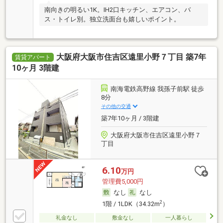
南向きの明るい1K。IH2口キッチン、エアコン、バ
ス・トイレ別。独立洗面台も嬉しいポイント。
大阪府大阪市住吉区遠里小野７丁目 築7年
賃貸アパート
10ヶ月 3階建
南海電鉄高野線 我孫子前駅 徒歩
8分
その他の交通
築7年10ヶ月 / 3階建
大阪府大阪市住吉区遠里小野７
丁目
6.10
万円
管理費5,000円
なし
なし
2
1階 / 1LDK（34.32m
）
礼金なし
敷金なし
一人暮らし