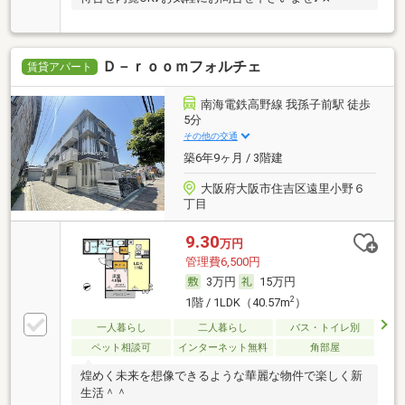
Ｄ－ｒｏｏｍフォルチェ
賃貸アパート
南海電鉄高野線 我孫子前駅 徒歩
5分
その他の交通
築6年9ヶ月 / 3階建
大阪府大阪市住吉区遠里小野６
丁目
9.30
万円
管理費6,500円
3万円
15万円
2
1階 / 1LDK（40.57m
）
一人暮らし
二人暮らし
バス・トイレ別
ペット相談可
インターネット無料
角部屋
煌めく未来を想像できるような華麗な物件で楽しく新
生活＾＾