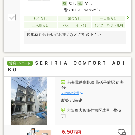
なし
なし
2
1階 / 1LDK（34.32m
）
礼金なし
敷金なし
一人暮らし
二人暮らし
バス・トイレ別
インターネット無料
現地待ち合わせやお迎えなどご相談下さい
ＳＥＲＩＲＩＡ ＣＯＭＦＯＲＴ ＡＢＩ
賃貸アパート
ＫＯ
南海電鉄高野線 我孫子前駅 徒歩
4分
その他の交通
新築 / 3階建
大阪府大阪市住吉区遠里小野５
丁目
6.50
万円