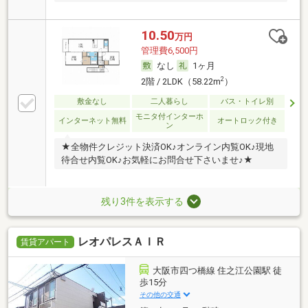
10.50
万円
管理費6,500円
なし
1ヶ月
2
2階 / 2LDK（58.22m
）
敷金なし
二人暮らし
バス・トイレ別
モニタ付インターホ
インターネット無料
オートロック付き
ン
★全物件クレジット決済OK♪オンライン内覧OK♪現地
待合せ内覧OK♪お気軽にお問合せ下さいませ♪★
残り3件を表示する
レオパレスＡＩＲ
賃貸アパート
大阪市四つ橋線 住之江公園駅 徒
歩15分
その他の交通