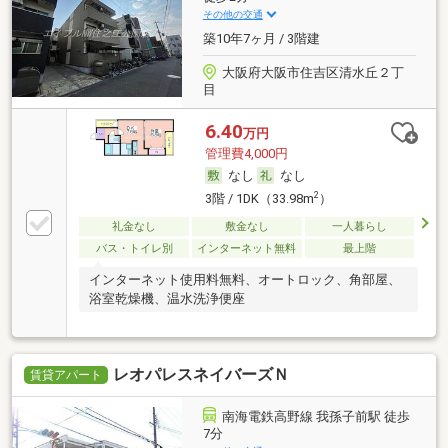
その他の交通
築10年7ヶ月 / 3階建
大阪府大阪市住吉区清水丘２丁
目
6.40
万円
管理費4,000円
なし
なし
2
3階 / 1DK（33.98m
）
礼金なし
敷金なし
一人暮らし
バス・トイレ別
インターネット無料
最上階
インターネット使用料無料、オートロック、角部屋、
浴室乾燥機、温水洗浄便座
レオパレスネイバーズＮ
賃貸アパート
南海電鉄高野線 我孫子前駅 徒歩
7分