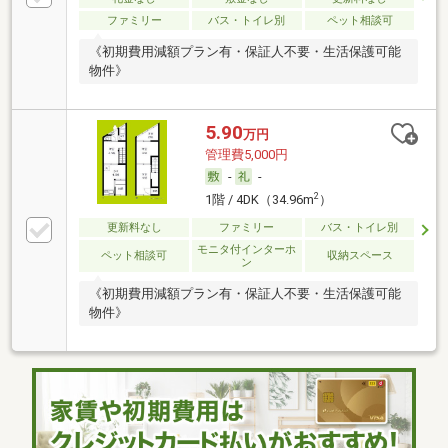
ファミリー
バス・トイレ別
ペット相談可
《初期費用減額プラン有・保証人不要・生活保護可能
物件》
5.90
万円
管理費5,000円
-
-
2
1階 / 4DK（34.96m
）
更新料なし
ファミリー
バス・トイレ別
モニタ付インターホ
ペット相談可
収納スペース
ン
《初期費用減額プラン有・保証人不要・生活保護可能
物件》