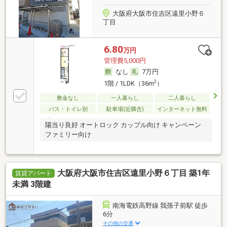
大阪府大阪市住吉区遠里小野６
丁目
6.80
万円
管理費5,000円
なし
7万円
2
1階 / 1LDK（36m
）
敷金なし
一人暮らし
二人暮らし
バス・トイレ別
駐車場(近隣含)
インターネット無料
陽当り良好 オートロック カップル向け キャンペーン
ファミリー向け
大阪府大阪市住吉区遠里小野６丁目 築1年
賃貸アパート
未満 3階建
南海電鉄高野線 我孫子前駅 徒歩
6分
その他の交通