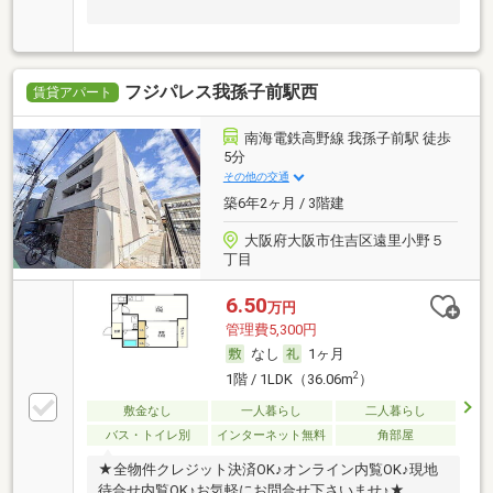
フジパレス我孫子前駅西
賃貸アパート
南海電鉄高野線 我孫子前駅 徒歩
5分
その他の交通
築6年2ヶ月 / 3階建
大阪府大阪市住吉区遠里小野５
丁目
6.50
万円
管理費5,300円
なし
1ヶ月
2
1階 / 1LDK（36.06m
）
敷金なし
一人暮らし
二人暮らし
バス・トイレ別
インターネット無料
角部屋
★全物件クレジット決済OK♪オンライン内覧OK♪現地
待合せ内覧OK♪お気軽にお問合せ下さいませ♪★