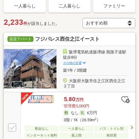
一人暮らし
二人暮らし
ファミリー
2,233
件
が該当しました。
フジパレス西住之江イースト
賃貸アパート
阪堺電気軌道阪堺線 我孫子道駅
徒歩8分
その他の交通
築1年 / 3階建
大阪府大阪市住之江区西住之江
３丁目
5.80
万円
管理費5,000円
なし
6万円
2
3階 / 1K（26.59m
）
敷金なし
一人暮らし
バス・トイレ別
インターネット無料
最上階
角部屋