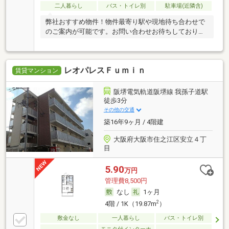
二人暮らし
バス・トイレ別
駐車場(近隣含)
弊社おすすめ物件！物件最寄り駅や現地待ち合わせで
のご案内が可能です。お問い合わせお待ちしておりま
す！
レオパレスＦｕｍｉｎ
賃貸マンション
阪堺電気軌道阪堺線 我孫子道駅
徒歩3分
その他の交通
築16年9ヶ月 / 4階建
大阪府大阪市住之江区安立４丁
目
5.90
万円
管理費8,500円
なし
1ヶ月
2
4階 / 1K（19.87m
）
敷金なし
一人暮らし
バス・トイレ別