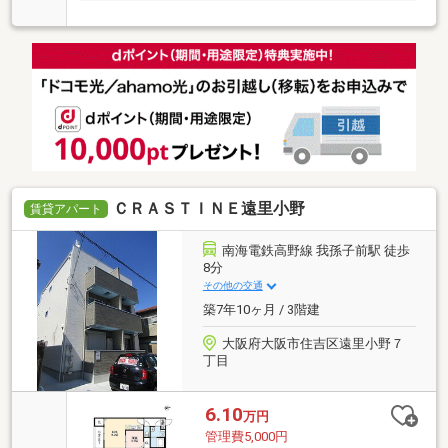
ＣＲＡＳＴＩＮＥ遠里小野
賃貸アパート
南海電鉄高野線 我孫子前駅 徒歩
8分
その他の交通
築7年10ヶ月 / 3階建
大阪府大阪市住吉区遠里小野７
丁目
6.10
万円
管理費5,000円