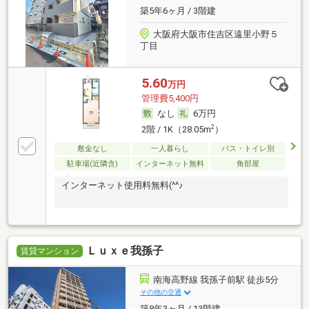
築5年6ヶ月 / 3階建
大阪府大阪市住吉区遠里小野５
丁目
5.60
万円
管理費5,400円
なし
6万円
2
2階 / 1K（28.05m
）
敷金なし
一人暮らし
バス・トイレ別
駐車場(近隣含)
インターネット無料
角部屋
インターネット使用料無料(^^♪
Ｌｕｘｅ我孫子
賃貸マンション
南海高野線 我孫子前駅 徒歩5分
その他の交通
築8年3ヶ月 / 13階建