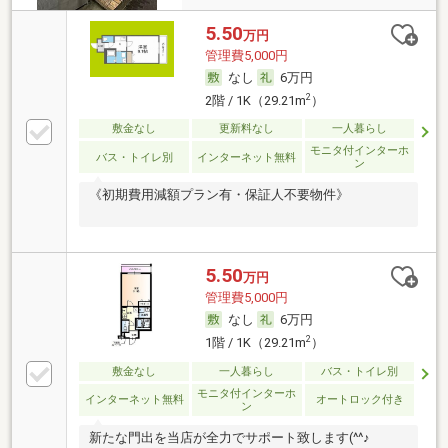
5.50
万円
管理費5,000円
なし
6万円
2
2階 / 1K（29.21m
）
敷金なし
更新料なし
一人暮らし
モニタ付インターホ
バス・トイレ別
インターネット無料
ン
《初期費用減額プラン有・保証人不要物件》
5.50
万円
管理費5,000円
なし
6万円
2
1階 / 1K（29.21m
）
敷金なし
一人暮らし
バス・トイレ別
モニタ付インターホ
インターネット無料
オートロック付き
ン
新たな門出を当店が全力でサポート致します(^^♪