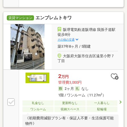
エンブレムトキワ
賃貸マンション
阪堺電気軌道阪堺線 我孫子道駅
徒歩8分
その他の交通
築37年8ヶ月 / 5階建
大阪府大阪市住吉区遠里小野７
丁目
2
万円
管理費3,000円
2ヶ月
なし
2
1階 / ワンルーム（11.27m
）
礼金なし
更新料なし
一人暮らし
ワンルーム
収納スペース
駐輪場
《初期費用減額プラン有・保証人不要・生活保護可能
物件》