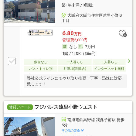
築1年未満 / 3階建
大阪府大阪市住吉区遠里小野６
丁目
6.80
万円
管理費5,000円
なし
7万円
2
1階 / 1LDK（36m
）
敷金なし
一人暮らし
二人暮らし
バス・トイレ別
駐車場(近隣含)
インターネット無料
弊社公式ラインにてやり取り推奨！丁寧・迅速に対応
致します！
フジパレス遠里小野ウエスト
賃貸アパート
南海電鉄高野線 我孫子前駅 徒歩
6分
その他の交通