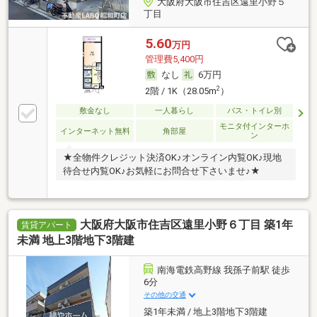
大阪府大阪市住吉区遠里小野５
丁目
5.60
万円
管理費5,400円
なし
6万円
2
2階 / 1K（28.05m
）
敷金なし
一人暮らし
バス・トイレ別
モニタ付インターホ
インターネット無料
角部屋
ン
★全物件クレジット決済OK♪オンライン内覧OK♪現地
待合せ内覧OK♪お気軽にお問合せ下さいませ♪★
大阪府大阪市住吉区遠里小野６丁目 築1年
賃貸アパート
未満 地上3階地下3階建
南海電鉄高野線 我孫子前駅 徒歩
6分
その他の交通
築1年未満 / 地上3階地下3階建