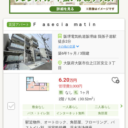
Ｆ ａｓｅｃｉａ ｍａｔｉｎ
賃貸アパート
阪堺電気軌道阪堺線 我孫子道駅
徒歩2分
その他の交通
築6年1ヶ月 / 3階建
大阪府大阪市住之江区安立３丁
目
6.20
万円
管理費3,000円
なし
1ヶ月
2
2階 / 1LDK（30.52m
）
敷金なし
一人暮らし
二人暮らし
バス・トイレ別
インターネット無料
角部屋
駅近物件、オートロック、角部屋、フローリング、バ
ストイレ別、浴室乾燥機、温水洗浄便座