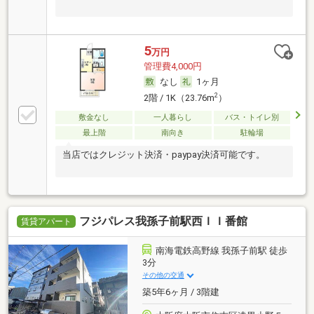
5
万円
管理費4,000円
なし
1ヶ月
2
2階 / 1K（23.76m
）
敷金なし
一人暮らし
バス・トイレ別
最上階
南向き
駐輪場
当店ではクレジット決済・paypay決済可能です。
フジパレス我孫子前駅西ＩＩ番館
賃貸アパート
南海電鉄高野線 我孫子前駅 徒歩
3分
その他の交通
築5年6ヶ月 / 3階建