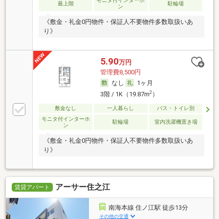
モニタ付インターホ
最上階
駐輪場
ン
《敷金・礼金0円物件・保証人不要物件多数取扱いあ
り》
5.90
万円
管理費8,500円
なし
1ヶ月
2
3階 / 1K（19.87m
）
敷金なし
一人暮らし
バス・トイレ別
モニタ付インターホ
駐輪場
室内洗濯機置き場
ン
《敷金・礼金0円物件・保証人不要物件多数取扱いあ
り》
アーサー住之江
賃貸アパート
南海本線 住ノ江駅 徒歩13分
その他の交通