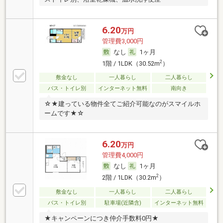
6.20
万円
管理費3,000円
なし
1ヶ月
2
1階 / 1LDK（30.52m
）
敷金なし
一人暮らし
二人暮らし
バス・トイレ別
インターネット無料
南向き
☆★建っている物件全てご紹介可能なのがスマイルホ
ームです★☆
6.20
万円
管理費4,000円
なし
1ヶ月
2
2階 / 1LDK（30.2m
）
敷金なし
一人暮らし
二人暮らし
バス・トイレ別
駐車場(近隣含)
インターネット無料
★キャンペーンにつき仲介手数料0円★