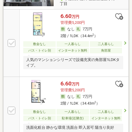
丁目
6.60
万円
管理費5,200円
なし
7万円
2
2階 / 1LDK（34.4m
）
敷金なし
一人暮らし
二人暮らし
バス・トイレ別
インターネット無料
角部屋
人気のマンションシリーズで設備充実の角部屋1LDKタ
イプ。
6.60
万円
管理費5,200円
なし
7万円
2
2階 / 1LDK（34.43m
）
敷金なし
一人暮らし
二人暮らし
バス・トイレ別
駐車場(近隣含)
インターネット無料
洗面化粧台 静かな環境 洗面台 即入居可 陽当り良好