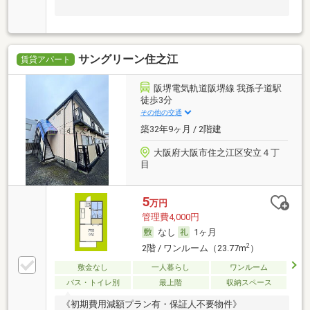
サングリーン住之江
賃貸アパート
阪堺電気軌道阪堺線 我孫子道駅
徒歩3分
その他の交通
築32年9ヶ月 / 2階建
大阪府大阪市住之江区安立４丁
目
5
万円
管理費4,000円
なし
1ヶ月
2
2階 / ワンルーム（23.77m
）
敷金なし
一人暮らし
ワンルーム
バス・トイレ別
最上階
収納スペース
《初期費用減額プラン有・保証人不要物件》