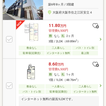
築6年8ヶ月 / 3階建
大阪府大阪市住之江区安立４
11.80
万円
管理費6,500円
なし
2ヶ月
2
3階 / 2LDK（69.89m
）
敷金なし
二人暮らし
バス・トイレ別
駐車場(近隣含)
インターネット無料
最上階
8.60
万円
管理費6,500円
なし
1ヶ月
2
1階 / 1LDK（48.76m
）
敷金なし
一人暮らし
二人暮らし
バス・トイレ別
駐車場(近隣含)
インターネット無料
インターネット無料の築浅1LDKです。