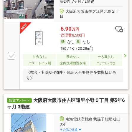
築24年7ヶ月 / 2階建
大阪府大阪市住之江区北島２丁
目
6.90
万円
管理費8,500円
なし
なし
2
1階 / 1K（20.28m
）
礼金なし
敷金なし
一人暮らし
バス・トイレ別
室内洗濯機置き場
エアコン付き
《敷金・礼金0円物件・保証人不要物件多数取扱いあ
り》
大阪府大阪市住吉区遠里小野５丁目 築5年6
賃貸アパート
ヶ月 3階建
南海電鉄高野線 我孫子前駅 徒歩
3分
その他の交通