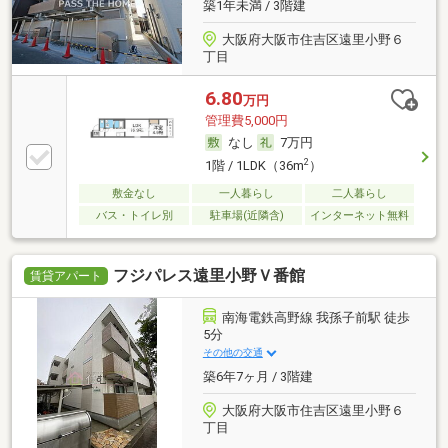
築1年未満 / 3階建
大阪府大阪市住吉区遠里小野６
丁目
6.80
万円
管理費5,000円
なし
7万円
2
1階 / 1LDK（36m
）
敷金なし
一人暮らし
二人暮らし
バス・トイレ別
駐車場(近隣含)
インターネット無料
フジパレス遠里小野Ｖ番館
賃貸アパート
南海電鉄高野線 我孫子前駅 徒歩
5分
その他の交通
築6年7ヶ月 / 3階建
大阪府大阪市住吉区遠里小野６
丁目