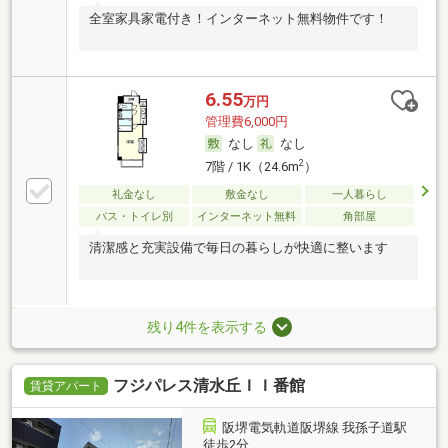
全室家具家電付き！インターネット無料物件です！
6.55
万円
管理費6,000円
なし
なし
2
7階 / 1K（24.6m
）
礼金なし
敷金なし
一人暮らし
バス・トイレ別
インターネット無料
角部屋
清潔感と充実設備で毎日の暮らしが快適に整います
残り4件を表示する
フジパレス清水丘ＩＩ番館
賃貸アパート
阪堺電気軌道阪堺線 我孫子道駅
徒歩2分