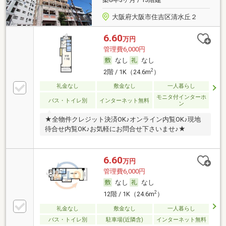
大阪府大阪市住吉区清水丘２
6.60
万円
管理費6,000円
なし
なし
2
2階 / 1K（24.6m
）
礼金なし
敷金なし
一人暮らし
モニタ付インターホ
バス・トイレ別
インターネット無料
ン
★全物件クレジット決済OK♪オンライン内覧OK♪現地
待合せ内覧OK♪お気軽にお問合せ下さいませ♪★
6.60
万円
管理費6,000円
なし
なし
2
12階 / 1K（24.6m
）
礼金なし
敷金なし
一人暮らし
バス・トイレ別
駐車場(近隣含)
インターネット無料