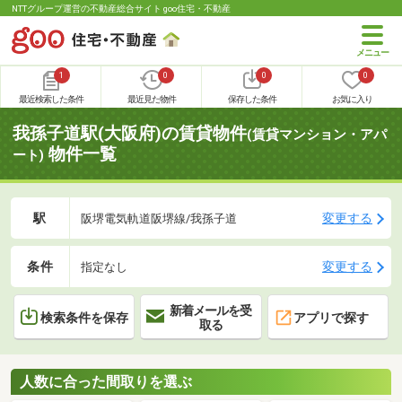
NTTグループ運営の不動産総合サイト goo住宅・不動産
1
0
0
0
最近検索した条件
最近見た物件
保存した条件
お気に入り
我孫子道駅(大阪府)の賃貸物件
(賃貸マンション・アパ
物件一覧
ート)
駅
変更する
阪堺電気軌道阪堺線/我孫子道
条件
変更する
指定なし
新着メールを受
検索条件を保存
アプリで探す
取る
人数に合った間取りを選ぶ