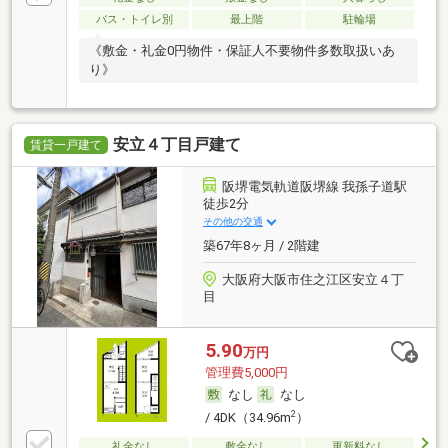
バス・トイレ別
最上階
駐輪場
《敷金・礼金0円物件・保証人不要物件多数取扱いあ
り》
安立４丁目戸建て
賃貸一戸建て
阪堺電気軌道阪堺線 我孫子道駅
徒歩2分
その他の交通
築67年8ヶ月 / 2階建
大阪府大阪市住之江区安立４丁
目
5.90
万円
管理費5,000円
なし
なし
2
/ 4DK（34.96m
）
礼金なし
敷金なし
更新料なし