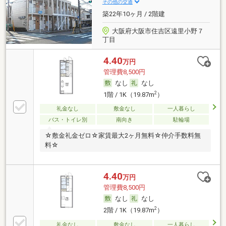
その他の交通
築22年10ヶ月 / 2階建
大阪府大阪市住吉区遠里小野７
丁目
4.40
万円
管理費8,500円
なし
なし
2
1階 / 1K（19.87m
）
礼金なし
敷金なし
一人暮らし
バス・トイレ別
南向き
駐輪場
☆敷金礼金ゼロ☆家賃最大2ヶ月無料☆仲介手数料無
料☆
4.40
万円
管理費8,500円
なし
なし
2
2階 / 1K（19.87m
）
礼金なし
敷金なし
一人暮らし