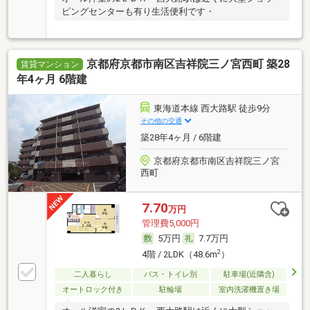
ピングセンターも有り生活便利です・
京都府京都市南区吉祥院三ノ宮西町 築28
賃貸マンション
年4ヶ月 6階建
東海道本線 西大路駅 徒歩9分
その他の交通
築28年4ヶ月 / 6階建
京都府京都市南区吉祥院三ノ宮
西町
7.70
万円
管理費5,000円
5万円
7.7万円
2
4階 / 2LDK（48.6m
）
二人暮らし
バス・トイレ別
駐車場(近隣含)
オートロック付き
駐輪場
室内洗濯機置き場