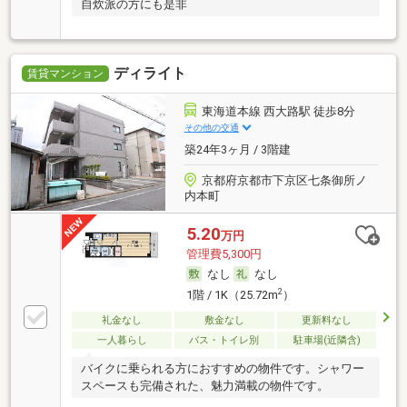
自炊派の方にも是非
ディライト
賃貸マンション
東海道本線 西大路駅 徒歩8分
その他の交通
築24年3ヶ月 / 3階建
京都府京都市下京区七条御所ノ
内本町
5.20
万円
管理費5,300円
なし
なし
2
1階 / 1K（25.72m
）
礼金なし
敷金なし
更新料なし
一人暮らし
バス・トイレ別
駐車場(近隣含)
バイクに乗られる方におすすめの物件です。シャワー
スペースも完備された、魅力満載の物件です。