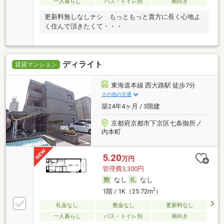
一人暮らし
バス・トイレ別
南向き
更新料無しなしナシ もっともっと貴方に長く心地よ
く住んで頂きたくて・・・
ディライト
賃貸マンション
東海道本線 西大路駅 徒歩7分
その他の交通
築24年4ヶ月 / 3階建
京都府京都市下京区七条御所ノ
内本町
5.20
万円
管理費3,300円
なし
なし
2
1階 / 1K（25.72m
）
礼金なし
敷金なし
更新料なし
一人暮らし
バス・トイレ別
南向き