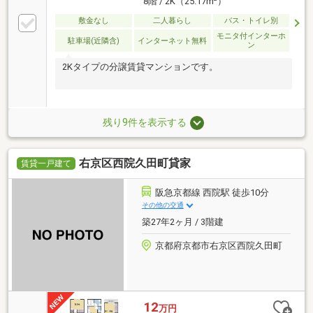
8階 / 2K（25.17m
）
敷金なし
二人暮らし
バス・トイレ別
モニタ付インターホ
駐車場(近隣含)
インターネット無料
ン
2Kタイプの分譲賃貸マンションです。
残り9件を表示する
右京区西院久田町貸家
賃貸一戸建て
阪急京都線 西院駅 徒歩10分
その他の交通
築27年2ヶ月 / 3階建
京都府京都市右京区西院久田町
12
万円