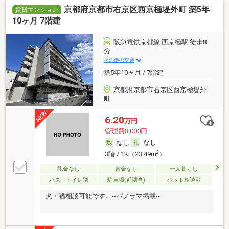
京都府京都市右京区西京極堤外町 築5年
賃貸マンション
10ヶ月 7階建
阪急電鉄京都線 西京極駅 徒歩8
分
その他の交通
築5年10ヶ月 / 7階建
京都府京都市右京区西京極堤外
町
6.20
万円
管理費8,000円
なし
なし
2
3階 / 1K（23.49m
）
礼金なし
敷金なし
一人暮らし
バス・トイレ別
駐車場(近隣含)
ペット相談可
犬・猫相談可能です。--パノラマ掲載--