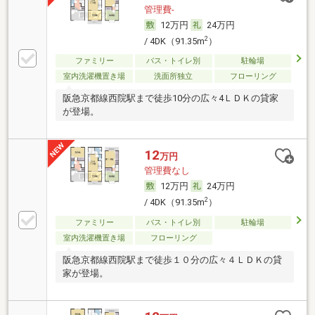
管理費-
12万円
24万円
2
/ 4DK（91.35m
）
ファミリー
バス・トイレ別
駐輪場
室内洗濯機置き場
洗面所独立
フローリング
阪急京都線西院駅まで徒歩10分の広々4ＬＤＫの貸家
が登場。
12
万円
管理費なし
12万円
24万円
2
/ 4DK（91.35m
）
ファミリー
バス・トイレ別
駐輪場
室内洗濯機置き場
フローリング
阪急京都線西院駅まで徒歩１０分の広々４ＬＤＫの貸
家が登場。