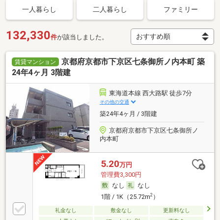
一人暮らし
二人暮らし
ファミリー
132,330
件
が該当しました。
京都府京都市下京区七条御所ノ内本町 築
賃貸マンション
24年4ヶ月 3階建
東海道本線 西大路駅 徒歩7分
その他の交通
築24年4ヶ月 / 3階建
京都府京都市下京区七条御所ノ
内本町
5.20
万円
管理費3,300円
なし
なし
2
1階 / 1K（25.72m
）
礼金なし
敷金なし
更新料なし