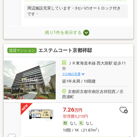
周辺施設充実しています・3セパのオートロック付き
です・
残り1件を表示する
エステムコート京都祥邸
賃貸マンション
ＪＲ東海道本線 西大路駅 徒歩11
分
その他の交通
築1年未満 / 10階建
京都府京都市南区吉祥院西ノ庄
西浦町
7.26
万円
管理費5,210円
なし
なし
2
10階 / 1K（21.87m
）