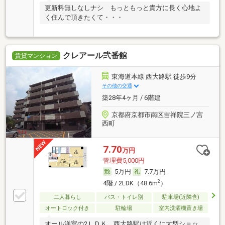
更新料無しなしナシ もっともっと貴方に長く心地よ
く住んで頂きたくて・・・
クレアール弐番館
賃貸マンション
東海道本線 西大路駅 徒歩9分
その他の交通
築28年4ヶ月 / 6階建
京都府京都市南区吉祥院三ノ宮
西町
7.70
万円
管理費5,000円
5万円
7.7万円
2
4階 / 2LDK（48.6m
）
二人暮らし
バス・トイレ別
駐車場(近隣含)
オートロック付き
駐輪場
室内洗濯機置き場
オール洋室の2ＬＤＫ 西大路駅は近くに大型ショッ