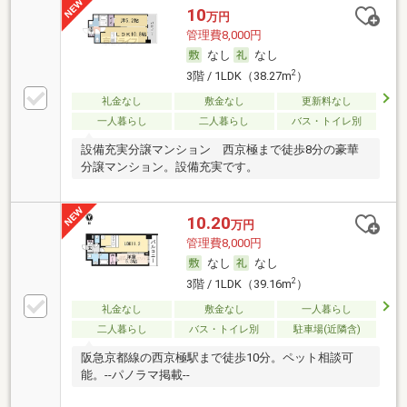
10
万円
管理費8,000円
なし
なし
2
3階 / 1LDK（38.27m
）
礼金なし
敷金なし
更新料なし
一人暮らし
二人暮らし
バス・トイレ別
設備充実分譲マンション 西京極まで徒歩8分の豪華
分譲マンション。設備充実です。
10.20
万円
管理費8,000円
なし
なし
2
3階 / 1LDK（39.16m
）
礼金なし
敷金なし
一人暮らし
二人暮らし
バス・トイレ別
駐車場(近隣含)
阪急京都線の西京極駅まで徒歩10分。ペット相談可
能。--パノラマ掲載--