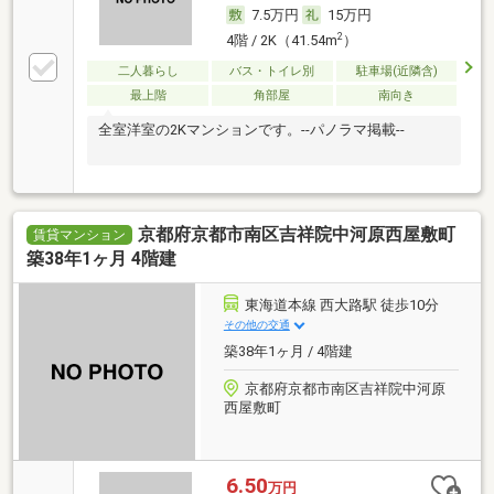
7.5万円
15万円
2
4階 / 2K（41.54m
）
二人暮らし
バス・トイレ別
駐車場(近隣含)
最上階
角部屋
南向き
全室洋室の2Kマンションです。--パノラマ掲載--
京都府京都市南区吉祥院中河原西屋敷町
賃貸マンション
築38年1ヶ月 4階建
東海道本線 西大路駅 徒歩10分
その他の交通
築38年1ヶ月 / 4階建
京都府京都市南区吉祥院中河原
西屋敷町
6.50
万円