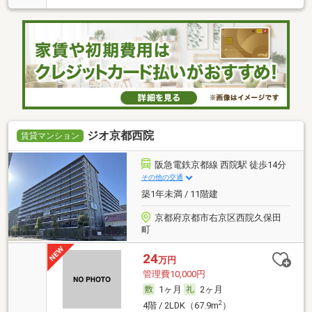
ジオ京都西院
賃貸マンション
阪急電鉄京都線 西院駅 徒歩14分
その他の交通
築1年未満 / 11階建
京都府京都市右京区西院久保田
町
24
万円
管理費10,000円
1ヶ月
2ヶ月
2
4階 / 2LDK（67.9m
）