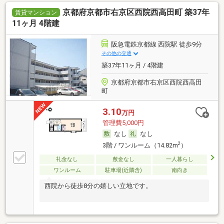
京都府京都市右京区西院西高田町 築37年
賃貸マンション
11ヶ月 4階建
阪急電鉄京都線 西院駅 徒歩9分
その他の交通
築37年11ヶ月 / 4階建
京都府京都市右京区西院西高田
町
3.10
万円
管理費5,000円
なし
なし
2
3階 / ワンルーム（14.82m
）
礼金なし
敷金なし
一人暮らし
ワンルーム
駐車場(近隣含)
南向き
西院から徒歩8分の嬉しい立地です。