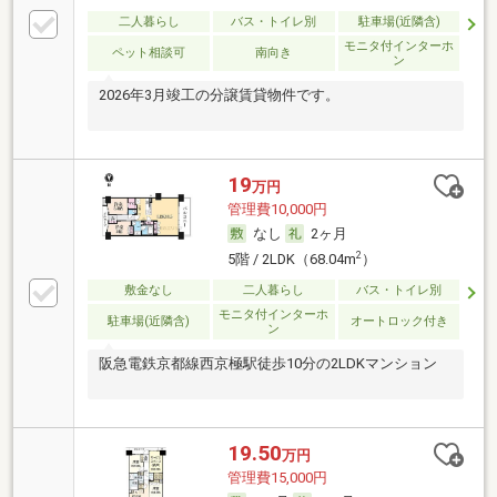
二人暮らし
バス・トイレ別
駐車場(近隣含)
モニタ付インターホ
ペット相談可
南向き
ン
2026年3月竣工の分譲賃貸物件です。
19
万円
管理費10,000円
なし
2ヶ月
2
5階 / 2LDK（68.04m
）
敷金なし
二人暮らし
バス・トイレ別
モニタ付インターホ
駐車場(近隣含)
オートロック付き
ン
阪急電鉄京都線西京極駅徒歩10分の2LDKマンション
19.50
万円
管理費15,000円