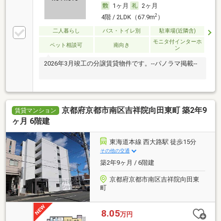
1ヶ月
2ヶ月
2
4階 / 2LDK（67.9m
）
二人暮らし
バス・トイレ別
駐車場(近隣含)
モニタ付インターホ
ペット相談可
南向き
ン
2026年3月竣工の分譲賃貸物件です。--パノラマ掲載--
京都府京都市南区吉祥院向田東町 築2年9
賃貸マンション
ヶ月 6階建
東海道本線 西大路駅 徒歩15分
その他の交通
築2年9ヶ月 / 6階建
京都府京都市南区吉祥院向田東
町
8.05
万円