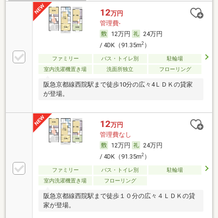
12
万円
管理費-
12万円
24万円
2
/ 4DK（91.35m
）
ファミリー
バス・トイレ別
駐輪場
室内洗濯機置き場
洗面所独立
フローリング
阪急京都線西院駅まで徒歩10分の広々4ＬＤＫの貸家
が登場。
12
万円
管理費なし
12万円
24万円
2
/ 4DK（91.35m
）
ファミリー
バス・トイレ別
駐輪場
室内洗濯機置き場
フローリング
阪急京都線西院駅まで徒歩１０分の広々４ＬＤＫの貸
家が登場。