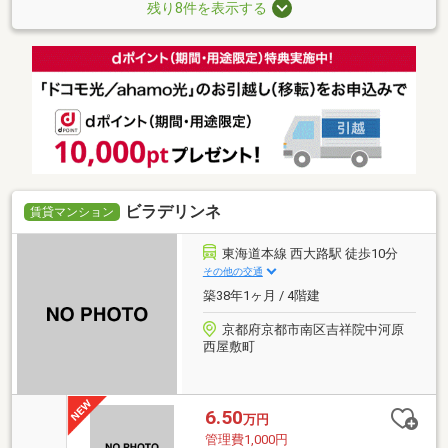
残り8件を表示する
ビラデリンネ
賃貸マンション
東海道本線 西大路駅 徒歩10分
その他の交通
築38年1ヶ月 / 4階建
京都府京都市南区吉祥院中河原
西屋敷町
6.50
万円
管理費1,000円