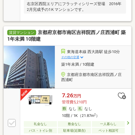
右京区西院エリアにフラッティシリーズ登場 2016年
2月完成予の1Ｋマンションです。
京都府京都市南区吉祥院西ノ庄西浦町 築
賃貸マンション
1年未満 10階建
東海道本線 西大路駅 徒歩10分
その他の交通
築1年未満 / 10階建
京都府京都市南区吉祥院西ノ庄
西浦町
7.26
万円
管理費5,210円
なし
なし
2
10階 / 1K（21.87m
）
礼金なし
敷金なし
一人暮らし
バス・トイレ別
駐車場(近隣含)
ペット相談可