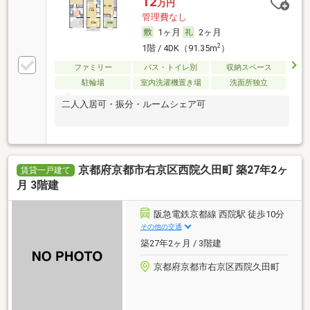
12
万円
管理費なし
1ヶ月
2ヶ月
2
1階 / 4DK（91.35m
）
ファミリー
バス・トイレ別
収納スペース
駐輪場
室内洗濯機置き場
洗面所独立
二人入居可・振分・ルームシェア可
京都府京都市右京区西院久田町 築27年2ヶ
賃貸一戸建て
月 3階建
阪急電鉄京都線 西院駅 徒歩10分
その他の交通
築27年2ヶ月 / 3階建
京都府京都市右京区西院久田町