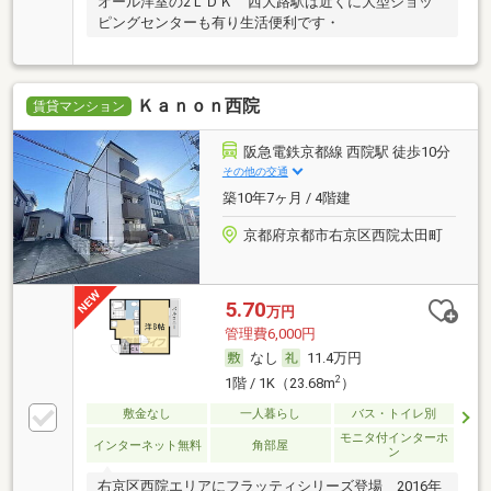
オール洋室の2ＬＤＫ 西大路駅は近くに大型ショッ
ピングセンターも有り生活便利です・
Ｋａｎｏｎ西院
賃貸マンション
阪急電鉄京都線 西院駅 徒歩10分
その他の交通
築10年7ヶ月 / 4階建
京都府京都市右京区西院太田町
5.70
万円
管理費6,000円
なし
11.4万円
2
1階 / 1K（23.68m
）
敷金なし
一人暮らし
バス・トイレ別
モニタ付インターホ
インターネット無料
角部屋
ン
右京区西院エリアにフラッティシリーズ登場 2016年