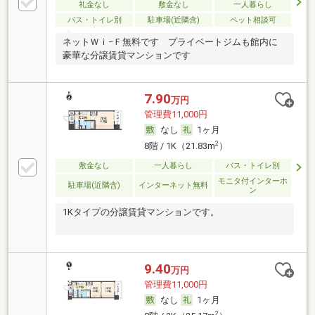
礼金なし
敷金なし
一人暮らし
バス・トイレ別
駐車場(近隣含)
ペット相談可
ネットＷｉ−Ｆ無料です プライベートジムも館内に
豪華な分譲賃貸マンションです
7.90
万円
管理費11,000円
なし
1ヶ月
2
8階 / 1K（21.83m
）
敷金なし
一人暮らし
バス・トイレ別
モニタ付インターホ
駐車場(近隣含)
インターネット無料
ン
1Kタイプの分譲賃貸マンションです。
9.40
万円
管理費11,000円
なし
1ヶ月
2