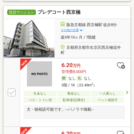
プレデコート西京極
賃貸マンション
阪急京都線 西京極駅 徒歩8分
その他の交通
築5年10ヶ月 / 7階建
京都府京都市右京区西京極堤外
町
6.20
万円
管理費8,000円
なし
なし
2
3階 / 1K（23.49m
）
礼金なし
敷金なし
一人暮らし
バス・トイレ別
駐車場(近隣含)
ペット相談可
犬・猫相談可能です。--パノラマ掲載--
6.20