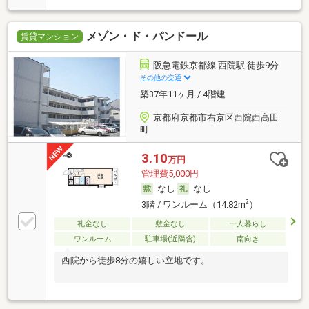
メゾン・ド・パンドール
賃貸マンション
阪急電鉄京都線 西院駅 徒歩9分
その他の交通
築37年11ヶ月 / 4階建
京都府京都市右京区西院西高田
町
3.10
万円
管理費5,000円
なし
なし
2
3階 / ワンルーム（14.82m
）
礼金なし
敷金なし
一人暮らし
ワンルーム
駐車場(近隣含)
南向き
西院から徒歩8分の嬉しい立地です。