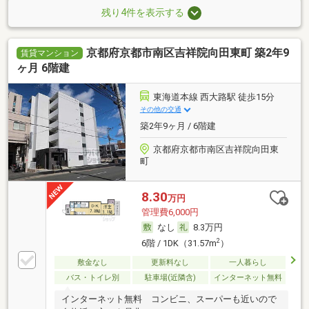
残り4件を表示する
京都府京都市南区吉祥院向田東町 築2年9
賃貸マンション
ヶ月 6階建
東海道本線 西大路駅 徒歩15分
その他の交通
築2年9ヶ月 / 6階建
京都府京都市南区吉祥院向田東
町
8.30
万円
管理費6,000円
なし
8.3万円
2
6階 / 1DK（31.57m
）
敷金なし
更新料なし
一人暮らし
バス・トイレ別
駐車場(近隣含)
インターネット無料
インターネット無料 コンビニ、スーパーも近いので