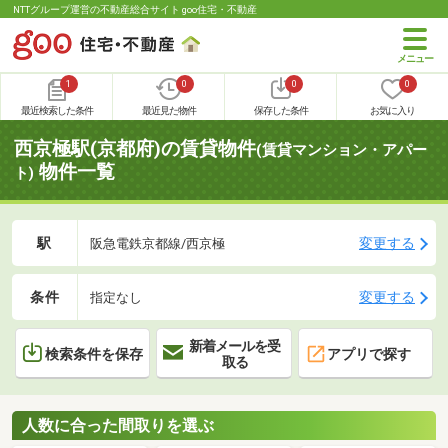
NTTグループ運営の不動産総合サイト goo住宅・不動産
1
0
0
0
最近検索した条件
最近見た物件
保存した条件
お気に入り
西京極駅(京都府)の賃貸物件
(賃貸マンション・アパー
物件一覧
ト)
駅
変更する
阪急電鉄京都線/西京極
条件
変更する
指定なし
新着メールを受
検索条件を保存
アプリで探す
取る
人数に合った間取りを選ぶ