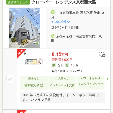
クローバー・レジデンス京都西大路
賃貸マンション
ＪＲ東海道本線 西大路駅 徒歩10
分
その他の交通
築2年9ヶ月 / 6階建
京都府京都市南区吉祥院向田東
町
8.15
万円
管理費6,000円
なし
1ヶ月
2
4階 / 1DK（33.22m
）
敷金なし
一人暮らし
バス・トイレ別
モニタ付インターホ
駐車場(近隣含)
インターネット無料
ン
2023年12月竣工の賃貸物件、インターネット無料で
す。--パノラマ掲載--