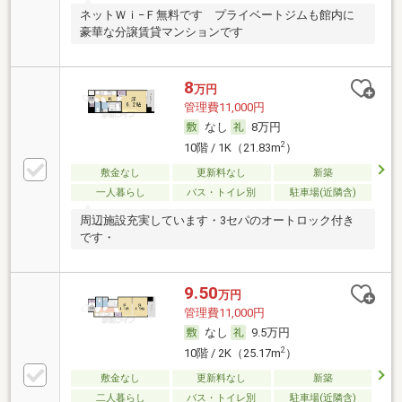
ネットＷｉ−Ｆ無料です プライベートジムも館内に
豪華な分譲賃貸マンションです
8
万円
管理費11,000円
なし
8万円
2
10階 / 1K（21.83m
）
敷金なし
更新料なし
新築
一人暮らし
バス・トイレ別
駐車場(近隣含)
周辺施設充実しています・3セパのオートロック付き
です・
9.50
万円
管理費11,000円
なし
9.5万円
2
10階 / 2K（25.17m
）
敷金なし
更新料なし
新築
二人暮らし
バス・トイレ別
駐車場(近隣含)