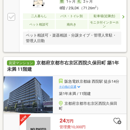
1ヶ月
2ヶ月
2
8階 / 2SLDK（71.26m
）
二人暮らし
バス・トイレ別
駐車場(近隣含)
モニタ付インターホ
ペット相談可
南向き
ン
ペット相談可・楽器相談・分譲タイプ・管理人常駐・
管理人日勤
京都府京都市右京区西院久保田町 築1年
賃貸マンション
未満 11階建
阪急電鉄京都線 西院駅 徒歩14分
その他の交通
築1年未満 / 11階建
京都府京都市右京区西院久保田
町
24
万円
管理費10,000円