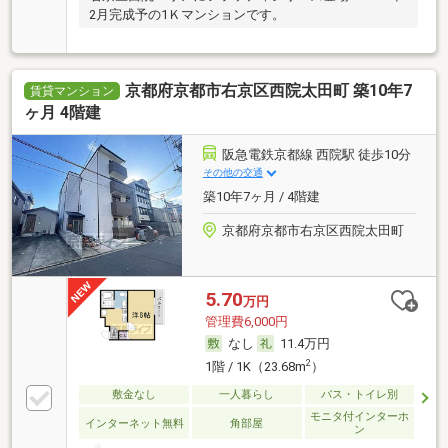
2月完成予の1Ｋマンションです。
京都府京都市右京区西院太田町 築10年7
賃貸マンション
ヶ月 4階建
阪急電鉄京都線 西院駅 徒歩10分
その他の交通
築10年7ヶ月 / 4階建
京都府京都市右京区西院太田町
5.70
万円
管理費6,000円
なし
11.4万円
2
1階 / 1K（23.68m
）
敷金なし
一人暮らし
バス・トイレ別
モニタ付インターホ
インターネット無料
角部屋
ン