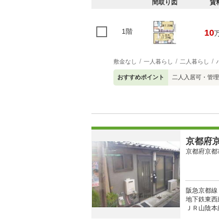
間取り図
賃
1階
10
敷金なし
一人暮らし
二人暮らし
おすすめポイント
二人入居可・管理
京都府京
京都府京都
阪急京都線 
地下鉄東西線
ＪＲ山陰本線