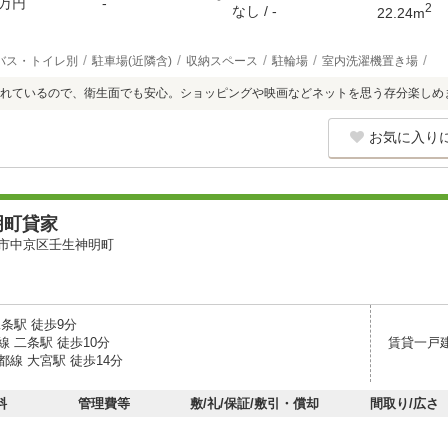
万円
-
2
なし / -
22.24m
バス・トイレ別
駐車場(近隣含)
収納スペース
駐輪場
室内洗濯機置き場
れているので、衛生面でも安心。ショッピングや映画などネットを思う存分楽しめ
お気に入り
明町貸家
市中京区壬生神明町
条駅 徒歩9分
 二条駅 徒歩10分
賃貸一戸
線 大宮駅 徒歩14分
料
管理費等
敷/礼/保証/敷引・償却
間取り/広さ