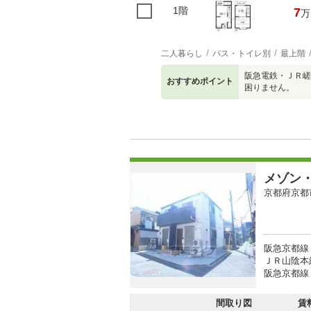
1階
7
万
二人暮らし
バス・トイレ別
最上階
阪急電鉄・ＪＲ嵯
おすすめポイント
困りません。
メゾン
京都府京都
阪急京都線 
ＪＲ山陰本線
阪急京都線 
間取り図
賃