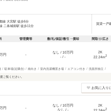
都線 大宮駅 徒歩6分
賃貸一戸
 二条城前駅 徒歩11分
料
管理費等
敷/礼/保証/敷引・償却
間取り/広さ
2K
なし / 10万円
万円
-
2
- / -
22.24m
別
駐車場(近隣含)
南向き
室内洗濯機置き場
エアコン付き
洗面所独立
度ご覧ください。
お気に入り
なし / 10万円
2K
万円
-
2
なし / -
22.24m