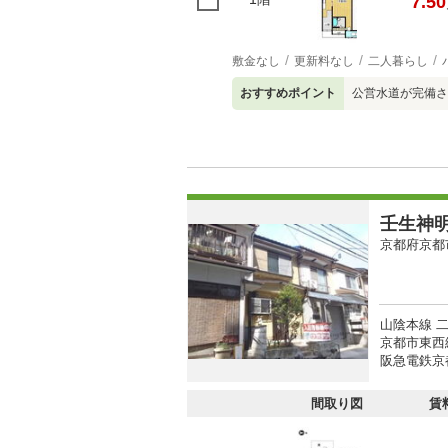
7.50
敷金なし
更新料なし
二人暮らし
おすすめポイント
公営水道が完備さ
壬生神
京都府京都
山陰本線 二
京都市東西線
阪急電鉄京都
間取り図
賃