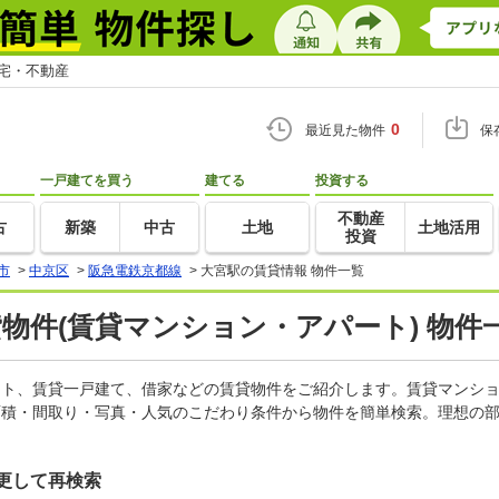
住宅・不動産
0
最近見た物件
保
一戸建てを買う
建てる
投資する
不動産
古
新築
中古
土地
土地活用
投資
市
>
中京区
>
阪急電鉄京都線
>
大宮駅の賃貸情報 物件一覧
貸物件(賃貸マンション・アパート) 物件
パート、賃貸一戸建て、借家などの賃貸物件をご紹介します。賃貸マンシ
面積・間取り・写真・人気のこだわり条件から物件を簡単検索。理想の部
更して再検索