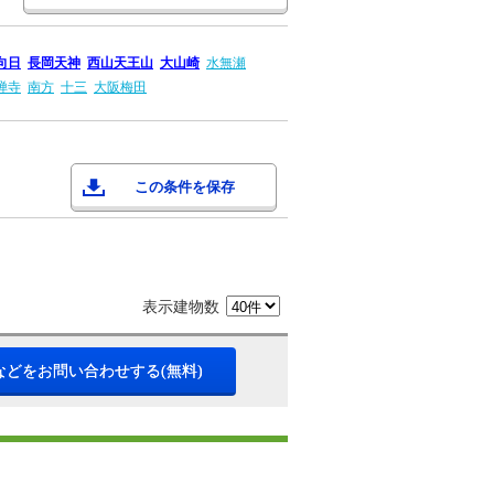
向日
長岡天神
西山天王山
大山崎
水無瀬
禅寺
南方
十三
大阪梅田
この条件を保存
表示建物数
などをお問い合わせする(無料)