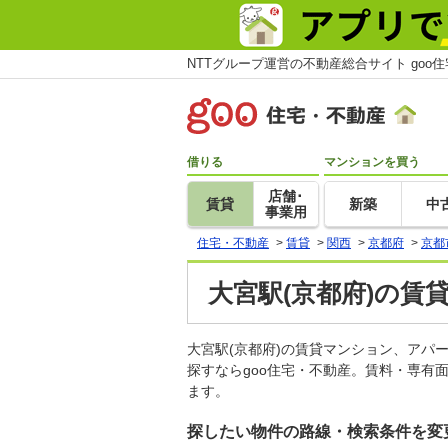
NTTグループ運営の不動産総合サイト goo
借りる
マンションを買う
店舗･
賃貸
新築
中
事業用
住宅・不動産
>
賃貸
>
関西
>
京都府
>
京都
大宮駅(京都府)の賃
大宮駅(京都府)の賃貸マンション、ア
探すならgoo住宅・不動産。賃料・専有
ます。
探したい物件の路線・検索条件を変