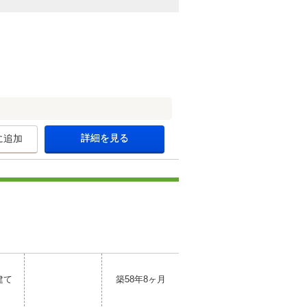
詳細を見る
に追加
建て
築58年8ヶ月