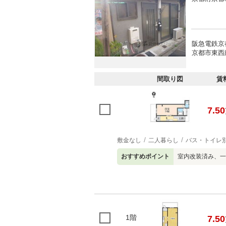
阪急電鉄京
京都市東西線
間取り図
賃
7.50
敷金なし
二人暮らし
バス・トイレ
おすすめポイント
室内改装済み、一
1階
7.50