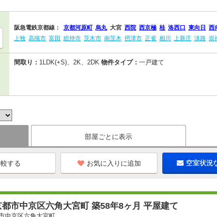
阪急電鉄京都線：
京都河原町
烏丸
大宮
西院
西京極
桂
洛西口
東向日
西
上牧
高槻市
富田
総持寺
茨木市
南茨木
摂津市
正雀
相川
上新庄
淡路
崇
間取り：
1LDK(+S)、2K、2DK
物件タイプ：
一戸建て
部屋ごとに表示
お気に入りに追加
空室状況
都市中京区六角大宮町 築58年8ヶ月 平屋建て
市中京区六角大宮町