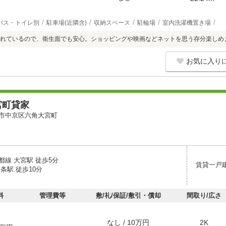
バス・トイレ別
駐車場(近隣含)
収納スペース
駐輪場
室内洗濯機置き場
れているので、衛生面でも安心。ショッピングや映画などネットを思う存分楽しめ
お気に入り
宮町貸家
市中京区六角大宮町
都線 大宮駅 徒歩5分
賃貸一戸
条駅 徒歩10分
料
管理費等
敷/礼/保証/敷引・償却
間取り/広さ
なし / 10万円
2K