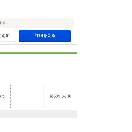
ます。
詳細を見る
に追加
建て
築58年8ヶ月