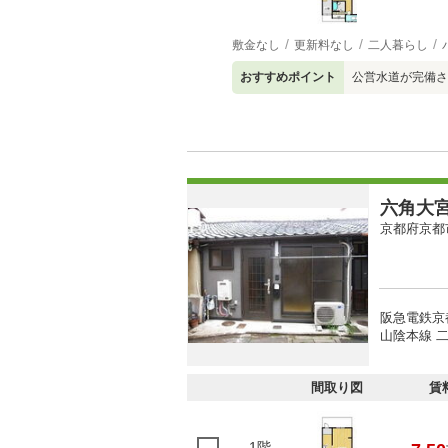
敷金なし
更新料なし
二人暮らし
おすすめポイント
公営水道が完備さ
六角大
京都府京都
阪急電鉄京
山陰本線 二
間取り図
賃
1階