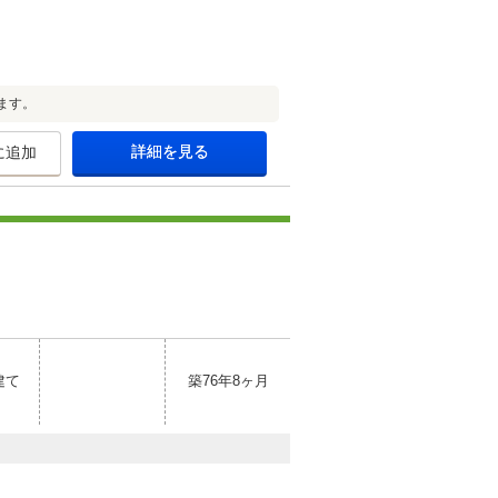
ます。
詳細を見る
に追加
建て
築76年8ヶ月