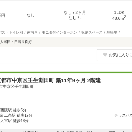
なし / 2ヶ月
1LDK
なし
万円
2
なし / -
48.6m
バス・トイレ別
南向き
モニタ付インターホン
収納スペース
駐輪場
人巡回・日当り良好
お気に入り
都市中京区壬生淵田町 築11年9ヶ月 2階建
市中京区壬生淵田町
西院駅 徒歩5分
 二条駅 徒歩17分
テラスハ
大宮駅 徒歩18分