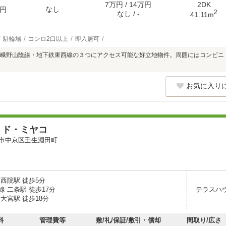
7万円 / 14万円
2DK
なし
円
2
なし / -
41.11m
駐輪場
コンロ2口以上
即入居可
峨野山陰線・地下鉄東西線の３つにアクセス可能な好立地物件。周囲にはコンビニ
お気に入り
・ド・ミヤコ
市中京区壬生淵田町
西院駅 徒歩5分
 二条駅 徒歩17分
テラスハ
大宮駅 徒歩18分
料
管理費等
敷/礼/保証/敷引・償却
間取り/広さ