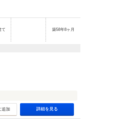
建て
築58年8ヶ月
詳細を見る
に追加