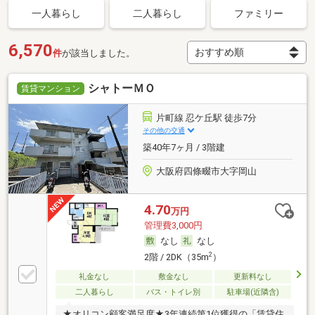
一人暮らし
二人暮らし
ファミリー
6,570
件
が該当しました。
シャトーＭＯ
賃貸マンション
片町線 忍ケ丘駅 徒歩7分
その他の交通
築40年7ヶ月 / 3階建
大阪府四條畷市大字岡山
4.70
万円
管理費3,000円
なし
なし
2
2階 / 2DK（35m
）
礼金なし
敷金なし
更新料なし
二人暮らし
バス・トイレ別
駐車場(近隣含)
★オリコン顧客満足度★3年連続第1位獲得の「賃貸住