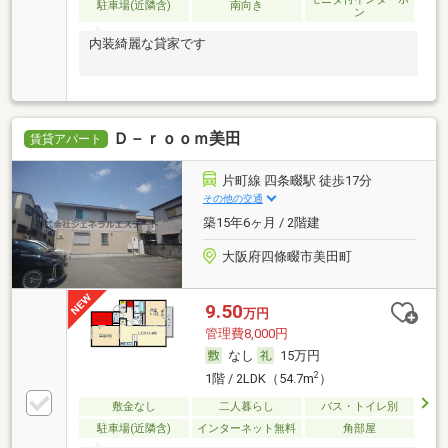
駐車場(近隣含)
南向き
ン
内装綺麗な貸家です
Ｄ－ｒｏｏｍ美田
賃貸アパート
片町線 四条畷駅 徒歩17分
その他の交通
築15年6ヶ月 / 2階建
大阪府四條畷市美田町
9.50
万円
管理費8,000円
なし
15万円
2
1階 / 2LDK（54.7m
）
敷金なし
二人暮らし
バス・トイレ別
駐車場(近隣含)
インターネット無料
角部屋