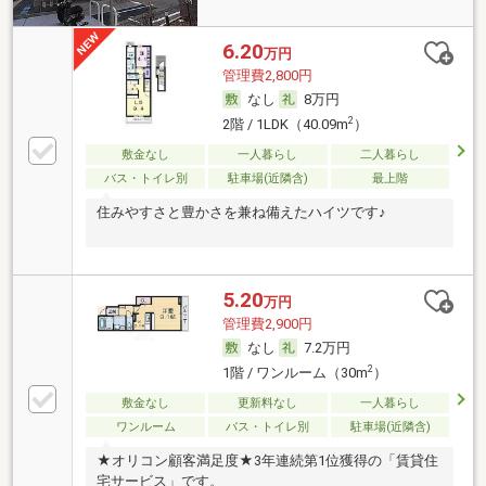
6.20
万円
管理費2,800円
なし
8万円
2
2階 / 1LDK（40.09m
）
敷金なし
一人暮らし
二人暮らし
バス・トイレ別
駐車場(近隣含)
最上階
住みやすさと豊かさを兼ね備えたハイツです♪
5.20
万円
管理費2,900円
なし
7.2万円
2
1階 / ワンルーム（30m
）
敷金なし
更新料なし
一人暮らし
ワンルーム
バス・トイレ別
駐車場(近隣含)
★オリコン顧客満足度★3年連続第1位獲得の「賃貸住
宅サービス」です。