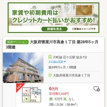
大阪府寝屋川市高倉１丁目 築28年5ヶ月
賃貸マンション
3階建
片町線 忍ケ丘駅 徒歩7分
その他の交通
築28年5ヶ月 / 3階建
大阪府寝屋川市高倉１丁目
6
万円
管理費5,300円
5万円
なし
2
2階 / 2LDK（58.8m
）