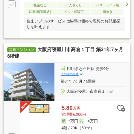
礼金なし
二人暮らし
バス・トイレ別
駐車場(近隣含)
ペット相談可
南向き
住まいプロのサービスは納得の価格で理想のお部屋探
しを叶えます
大阪府寝屋川市高倉１丁目 築31年7ヶ月
賃貸マンション
6階建
片町線 忍ケ丘駅 徒歩9分
その他の交通
築31年7ヶ月 / 6階建
大阪府寝屋川市高倉１丁目
5.80
万円
管理費6,300円
5万円
10万円
2
4階 / 2DK（50m
）