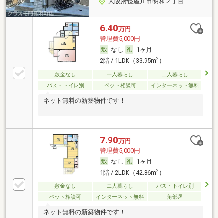
大阪府寝屋川市明和２丁目
6.40
万円
管理費5,000円
なし
1ヶ月
2
2階 / 1LDK（33.95m
）
敷金なし
一人暮らし
二人暮らし
バス・トイレ別
ペット相談可
インターネット無料
ネット無料の新築物件です！
7.90
万円
管理費5,000円
なし
1ヶ月
2
1階 / 2LDK（42.86m
）
敷金なし
二人暮らし
バス・トイレ別
ペット相談可
インターネット無料
角部屋
ネット無料の新築物件です！