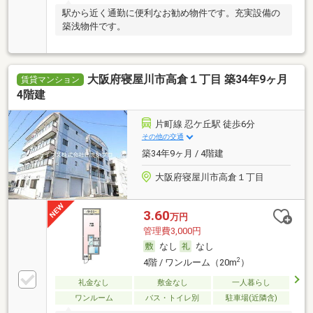
駅から近く通勤に便利なお勧め物件です。充実設備の
築浅物件です。
大阪府寝屋川市高倉１丁目 築34年9ヶ月
賃貸マンション
4階建
片町線 忍ケ丘駅 徒歩6分
その他の交通
築34年9ヶ月 / 4階建
大阪府寝屋川市高倉１丁目
3.60
万円
管理費3,000円
なし
なし
2
4階 / ワンルーム（20m
）
礼金なし
敷金なし
一人暮らし
ワンルーム
バス・トイレ別
駐車場(近隣含)