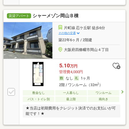
シャーメゾン岡山Ｂ棟
賃貸アパート
片町線 忍ケ丘駅 徒歩6分
その他の交通
築22年6ヶ月 / 2階建
大阪府四條畷市岡山４丁目
5.10
万円
管理費4,000円
なし
1ヶ月
2
2階 / ワンルーム（32m
）
敷金なし
一人暮らし
ワンルーム
バス・トイレ別
最上階
南向き
★当店は初期費用をクレジット決済でのお支払いが可
能です！★