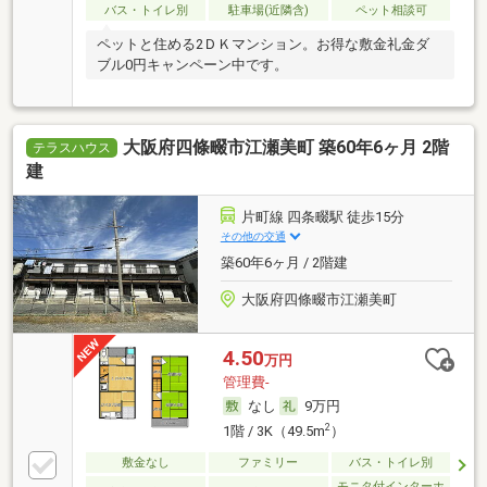
バス・トイレ別
駐車場(近隣含)
ペット相談可
ペットと住める2ＤＫマンション。お得な敷金礼金ダ
ブル0円キャンペーン中です。
大阪府四條畷市江瀬美町 築60年6ヶ月 2階
テラスハウス
建
片町線 四条畷駅 徒歩15分
その他の交通
築60年6ヶ月 / 2階建
大阪府四條畷市江瀬美町
4.50
万円
管理費-
なし
9万円
2
1階 / 3K（49.5m
）
敷金なし
ファミリー
バス・トイレ別
モニタ付インターホ