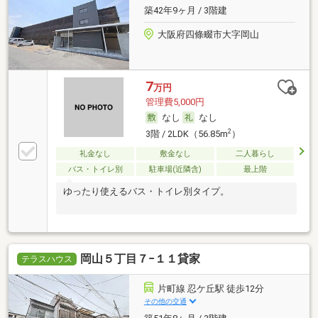
築42年9ヶ月 / 3階建
大阪府四條畷市大字岡山
7
万円
管理費5,000円
なし
なし
2
3階 / 2LDK（56.85m
）
礼金なし
敷金なし
二人暮らし
バス・トイレ別
駐車場(近隣含)
最上階
ゆったり使えるバス・トイレ別タイプ。
岡山５丁目７−１１貸家
テラスハウス
片町線 忍ケ丘駅 徒歩12分
その他の交通