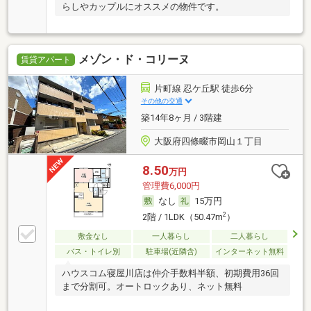
らしやカップルにオススメの物件です。
メゾン・ド・コリーヌ
賃貸アパート
片町線 忍ケ丘駅 徒歩6分
その他の交通
築14年8ヶ月 / 3階建
大阪府四條畷市岡山１丁目
8.50
万円
管理費6,000円
なし
15万円
2
2階 / 1LDK（50.47m
）
敷金なし
一人暮らし
二人暮らし
バス・トイレ別
駐車場(近隣含)
インターネット無料
ハウスコム寝屋川店は仲介手数料半額、初期費用36回
まで分割可。オートロックあり、ネット無料