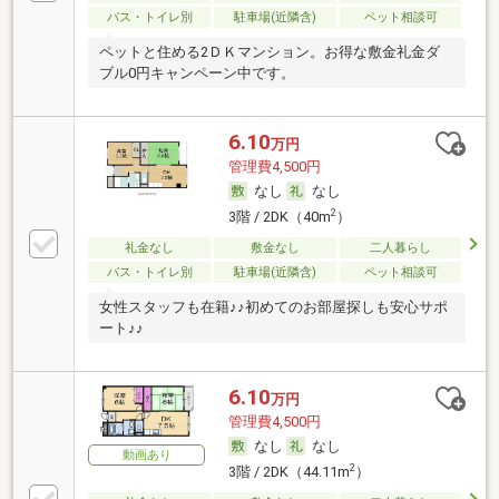
バス・トイレ別
駐車場(近隣含)
ペット相談可
ペットと住める2ＤＫマンション。お得な敷金礼金ダ
ブル0円キャンペーン中です。
6.10
万円
管理費4,500円
なし
なし
2
3階 / 2DK（40m
）
礼金なし
敷金なし
二人暮らし
バス・トイレ別
駐車場(近隣含)
ペット相談可
女性スタッフも在籍♪♪初めてのお部屋探しも安心サポ
ート♪♪
6.10
万円
管理費4,500円
なし
なし
動画あり
2
3階 / 2DK（44.11m
）