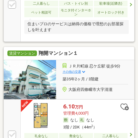
二人暮らし
バス・トイレ別
駐車場(近隣含)
モニタ付インターホ
ペット相談可
オートロック付き
ン
住まいプロのサービスは納得の価格で理想のお部屋探
しを叶えます
翔開マンション１
賃貸マンション
ＪＲ片町線 忍ケ丘駅 徒歩9分
その他の交通
築35年2ヶ月 / 3階建
大阪府四條畷市大字清瀧
6.10
万円
管理費4,000円
なし
なし
2
3階 / 2DK（44m
）
礼金なし
敷金なし
二人暮らし