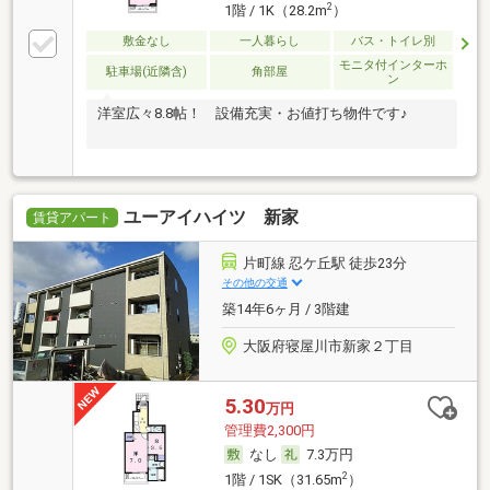
2
1階 / 1K（28.2m
）
敷金なし
一人暮らし
バス・トイレ別
モニタ付インターホ
駐車場(近隣含)
角部屋
ン
洋室広々8.8帖！ 設備充実・お値打ち物件です♪
ユーアイハイツ 新家
賃貸アパート
片町線 忍ケ丘駅 徒歩23分
その他の交通
築14年6ヶ月 / 3階建
大阪府寝屋川市新家２丁目
5.30
万円
管理費2,300円
なし
7.3万円
2
1階 / 1SK（31.65m
）