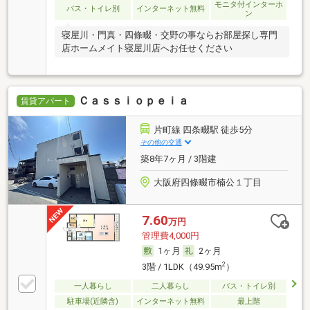
モニタ付インターホ
バス・トイレ別
インターネット無料
ン
寝屋川・門真・四條畷・交野の事ならお部屋探し専門
店ホームメイト寝屋川店へお任せください
Ｃａｓｓｉｏｐｅｉａ
賃貸アパート
片町線 四条畷駅 徒歩5分
その他の交通
築8年7ヶ月 / 3階建
大阪府四條畷市楠公１丁目
7.60
万円
管理費4,000円
1ヶ月
2ヶ月
2
3階 / 1LDK（49.95m
）
一人暮らし
二人暮らし
バス・トイレ別
駐車場(近隣含)
インターネット無料
最上階