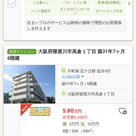
二人暮らし
バス・トイレ別
駐車場(近隣含)
モニタ付インターホ
ペット相談可
オートロック付き
ン
住まいプロのサービスは納得の価格で理想のお部屋探
しを叶えます
大阪府寝屋川市高倉１丁目 築31年7ヶ月
賃貸マンション
6階建
片町線 忍ケ丘駅 徒歩9分
その他の交通
築31年7ヶ月 / 6階建
大阪府寝屋川市高倉１丁目
5.80
万円
管理費6,300円
5万円
10万円
2
3階 / 2DK（50m
）