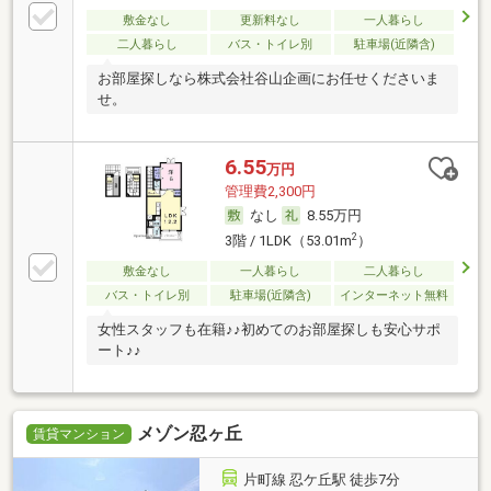
敷金なし
更新料なし
一人暮らし
二人暮らし
バス・トイレ別
駐車場(近隣含)
お部屋探しなら株式会社谷山企画にお任せくださいま
せ。
6.55
万円
管理費2,300円
なし
8.55万円
2
3階 / 1LDK（53.01m
）
敷金なし
一人暮らし
二人暮らし
バス・トイレ別
駐車場(近隣含)
インターネット無料
女性スタッフも在籍♪♪初めてのお部屋探しも安心サポ
ート♪♪
メゾン忍ヶ丘
賃貸マンション
片町線 忍ケ丘駅 徒歩7分