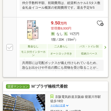
仲介手数料半額、初期費用は、総賃料カケル2.5タス敷
金礼金イコール概算の初期費用です。退去予定9/5
9.50
万円
管理費8,000円
なし
15万円
2
1階 / 2DK（55m
）
敷金なし
二人暮らし
バス・トイレ別
モニタ付インターホ
オートロック付き
収納スペース
ン
共用部には宅配ボックスが備え付けられているため、
急なお出かけや不在の際にも荷物を受け取ることがで
きます。室内設備は浴室乾燥機・洗面所独立などが揃
っており、とても充実しています。収納はウォークイ
ンクロゼット・シューズボックスなど豊富なので、
Ｍ’プラザ楠根弐番館
広々と空間を利用することも可能です。セキュリティ
賃貸マンション
面は、TVインターホン・オートロックなど充実してい
るので安心して生活できます。2駅利用可能なので、
京阪電気鉄道京阪線 寝屋川市駅
用途や行き先に応じて経路を選択できます。今や必需
徒歩18分
品ともなったネット。こちらはインターネット有り物
その他の交通
件です。間取りが2DKで、キッチンでご飯が食べられ