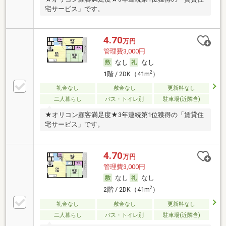
宅サービス」です。
4.70
万円
管理費3,000円
なし
なし
2
1階 / 2DK（41m
）
礼金なし
敷金なし
更新料なし
二人暮らし
バス・トイレ別
駐車場(近隣含)
★オリコン顧客満足度★3年連続第1位獲得の「賃貸住
宅サービス」です。
4.70
万円
管理費3,000円
なし
なし
2
2階 / 2DK（41m
）
礼金なし
敷金なし
更新料なし
二人暮らし
バス・トイレ別
駐車場(近隣含)