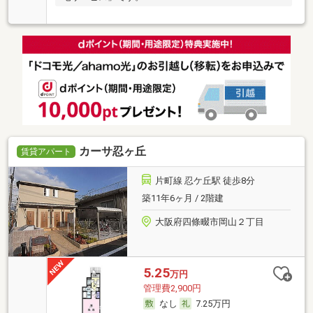
カーサ忍ヶ丘
賃貸アパート
片町線 忍ケ丘駅 徒歩8分
築11年6ヶ月 / 2階建
大阪府四條畷市岡山２丁目
5.25
万円
管理費2,900円
なし
7.25万円