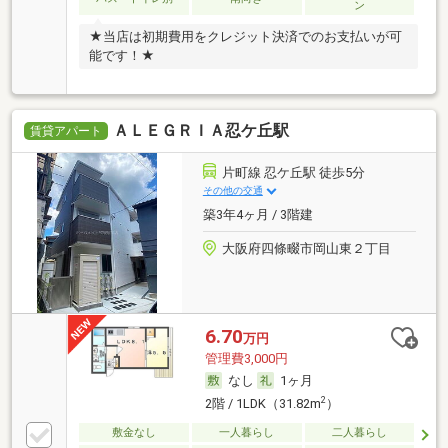
ン
★当店は初期費用をクレジット決済でのお支払いが可
能です！★
ＡＬＥＧＲＩＡ忍ケ丘駅
賃貸アパート
片町線 忍ケ丘駅 徒歩5分
その他の交通
築3年4ヶ月 / 3階建
大阪府四條畷市岡山東２丁目
6.70
万円
管理費3,000円
なし
1ヶ月
2
2階 / 1LDK（31.82m
）
敷金なし
一人暮らし
二人暮らし