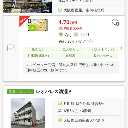
築27年7ヶ月 / 11階建
ます。家賃9.5万円でおすすめの物件です。こちらの物
件はフローリング張りです。インターネット使用が無
大阪府寝屋川市楠根北町
料の物件なのでご自宅での通信料を抑えられます。駐
輪場付きの物件です。
4.70
万円
管理費8,000円
なし
1ヶ月
2
9階 / 2DK（43.74m
）
敷金なし
二人暮らし
バス・トイレ別
駐車場(近隣含)
角部屋
収納スペース
エレベーター完備・管理人常駐で安心。楠根小・中木
田中校区の2DK物件です。
レオパレス清瀧Ａ
賃貸マンション
片町線 忍ケ丘駅 徒歩8分
築16年6ヶ月 / 3階建
大阪府四條畷市大字清瀧