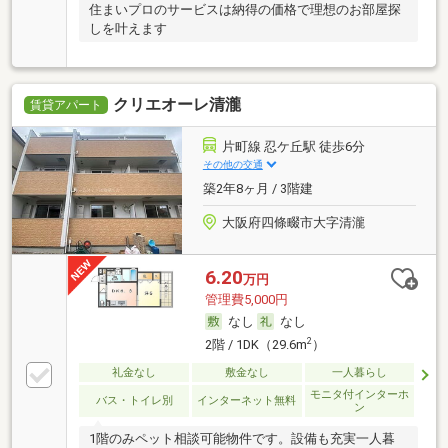
住まいプロのサービスは納得の価格で理想のお部屋探
しを叶えます
クリエオーレ清瀧
賃貸アパート
片町線 忍ケ丘駅 徒歩6分
その他の交通
築2年8ヶ月 / 3階建
大阪府四條畷市大字清瀧
6.20
万円
管理費5,000円
なし
なし
2
2階 / 1DK（29.6m
）
礼金なし
敷金なし
一人暮らし
モニタ付インターホ
バス・トイレ別
インターネット無料
ン
1階のみペット相談可能物件です。設備も充実一人暮