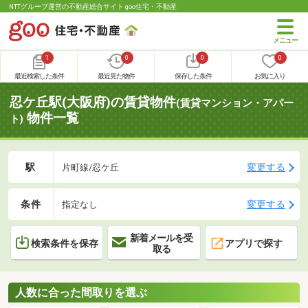
NTTグループ運営の不動産総合サイト goo住宅・不動産
1
0
0
0
最近検索した条件
最近見た物件
保存した条件
お気に入り
忍ケ丘駅(大阪府)の賃貸物件
(賃貸マンション・アパー
物件一覧
ト)
駅
変更する
片町線/忍ケ丘
条件
変更する
指定なし
新着メールを受
検索条件を保存
アプリで探す
取る
人数に合った間取りを選ぶ