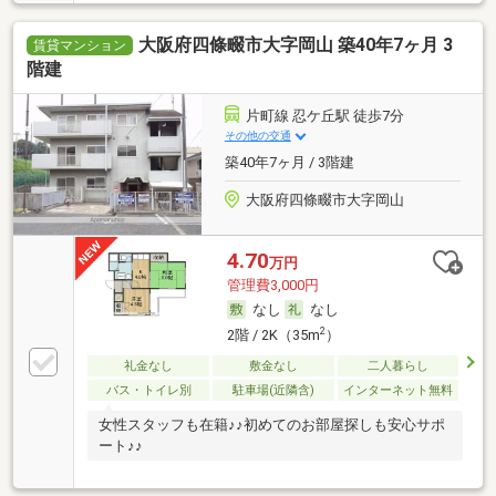
大阪府四條畷市大字岡山 築40年7ヶ月 3
賃貸マンション
階建
片町線 忍ケ丘駅 徒歩7分
その他の交通
築40年7ヶ月 / 3階建
大阪府四條畷市大字岡山
4.70
万円
管理費3,000円
なし
なし
2
2階 / 2K（35m
）
礼金なし
敷金なし
二人暮らし
バス・トイレ別
駐車場(近隣含)
インターネット無料
女性スタッフも在籍♪♪初めてのお部屋探しも安心サポ
ート♪♪