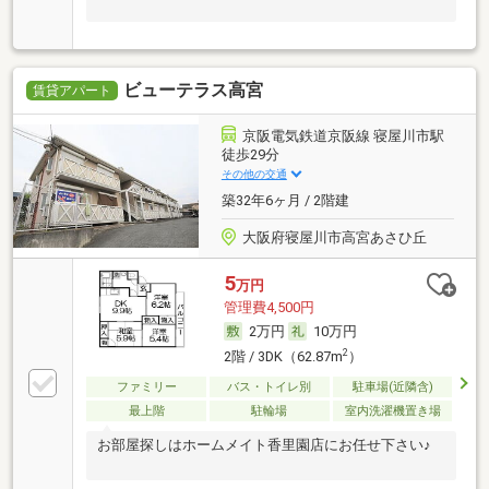
ビューテラス高宮
賃貸アパート
京阪電気鉄道京阪線 寝屋川市駅
徒歩29分
その他の交通
築32年6ヶ月 / 2階建
大阪府寝屋川市高宮あさひ丘
5
万円
管理費4,500円
2万円
10万円
2
2階 / 3DK（62.87m
）
ファミリー
バス・トイレ別
駐車場(近隣含)
最上階
駐輪場
室内洗濯機置き場
お部屋探しはホームメイト香里園店にお任せ下さい♪