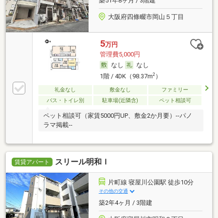
築51年8ヶ月 / 3階建
大阪府四條畷市岡山５丁目
5
万円
管理費5,000円
なし
なし
2
1階 / 4DK（98.37m
）
礼金なし
敷金なし
ファミリー
バス・トイレ別
駐車場(近隣含)
ペット相談可
ペット相談可（家賃5000円UP、敷金2か月要）--パノ
ラマ掲載--
スリール明和Ｉ
賃貸アパート
片町線 寝屋川公園駅 徒歩10分
その他の交通
築2年4ヶ月 / 3階建