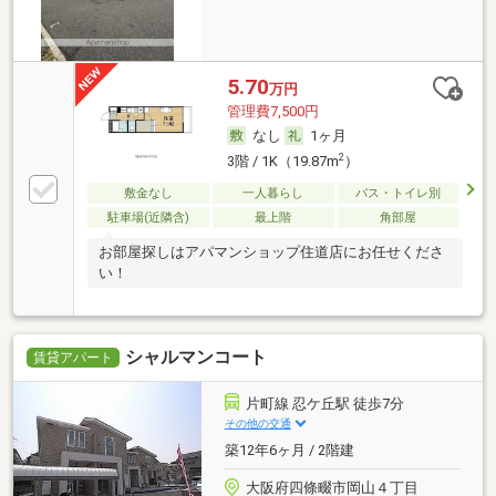
5.70
万円
管理費7,500円
なし
1ヶ月
2
3階 / 1K（19.87m
）
敷金なし
一人暮らし
バス・トイレ別
駐車場(近隣含)
最上階
角部屋
お部屋探しはアパマンショップ住道店にお任せくださ
い！
シャルマンコート
賃貸アパート
片町線 忍ケ丘駅 徒歩7分
その他の交通
築12年6ヶ月 / 2階建
大阪府四條畷市岡山４丁目