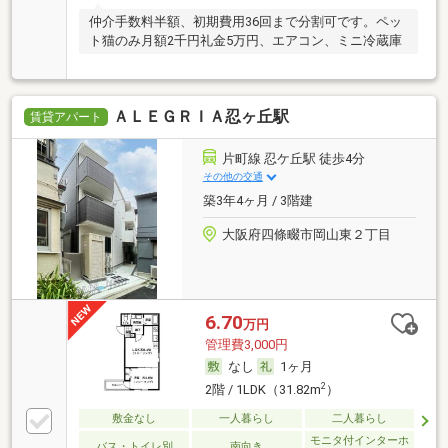
仲介手数料半額、初期費用36回まで分割可です。ペッ
ト猫のみ月額2千円礼金5万円、エアコン、ミニ冷蔵庫
ＡＬＥＧＲＩＡ忍ヶ丘駅
賃貸アパート
片町線 忍ケ丘駅 徒歩4分
その他の交通
築3年4ヶ月 / 3階建
大阪府四條畷市岡山東２丁目
6.70
万円
管理費3,000円
なし
1ヶ月
2
2階 / 1LDK（31.82m
）
敷金なし
一人暮らし
二人暮らし
モニタ付インターホ
バス・トイレ別
南向き