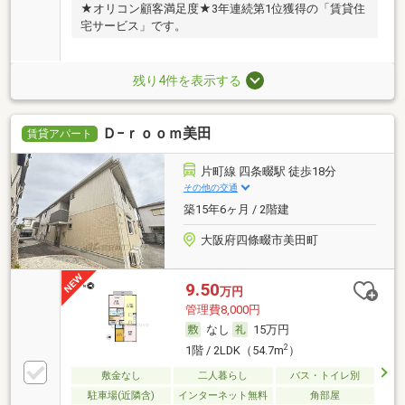
★オリコン顧客満足度★3年連続第1位獲得の「賃貸住
宅サービス」です。
残り4件を表示する
Ｄ−ｒｏｏｍ美田
賃貸アパート
片町線 四条畷駅 徒歩18分
その他の交通
築15年6ヶ月 / 2階建
大阪府四條畷市美田町
9.50
万円
管理費8,000円
なし
15万円
2
1階 / 2LDK（54.7m
）
敷金なし
二人暮らし
バス・トイレ別
駐車場(近隣含)
インターネット無料
角部屋