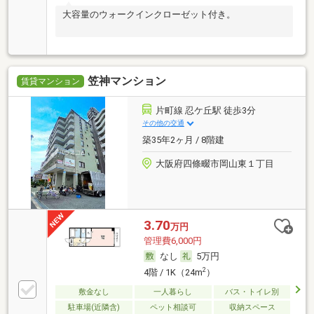
大容量のウォークインクローゼット付き。
笠神マンション
賃貸マンション
片町線 忍ケ丘駅 徒歩3分
その他の交通
築35年2ヶ月 / 8階建
大阪府四條畷市岡山東１丁目
3.70
万円
管理費6,000円
なし
5万円
2
4階 / 1K（24m
）
敷金なし
一人暮らし
バス・トイレ別
駐車場(近隣含)
ペット相談可
収納スペース