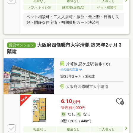
礼金なし
敷金なし
二人暮らし
バス・トイレ別
駐車場(近隣含)
ペット相談可
ペット相談可・二人入居可・振分・最上階・日当り良
好・閑静な住宅街・初期費用カード決済可
大阪府四條畷市大字清瀧 築35年2ヶ月 3
賃貸マンション
階建
片町線 忍ケ丘駅 徒歩10分
その他の交通
築35年2ヶ月 / 3階建
大阪府四條畷市大字清瀧
6.10
万円
管理費4,000円
なし
なし
2
3階 / 2DK（44m
）
礼金なし
敷金なし
二人暮らし