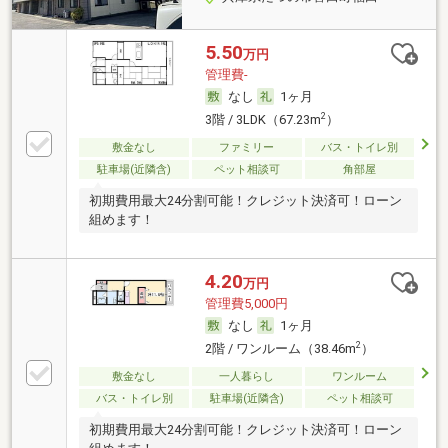
5.50
万円
管理費-
なし
1ヶ月
2
3階 / 3LDK（67.23m
）
敷金なし
ファミリー
バス・トイレ別
駐車場(近隣含)
ペット相談可
角部屋
初期費用最大24分割可能！クレジット決済可！ローン
組めます！
4.20
万円
管理費5,000円
なし
1ヶ月
2
2階 / ワンルーム（38.46m
）
敷金なし
一人暮らし
ワンルーム
バス・トイレ別
駐車場(近隣含)
ペット相談可
初期費用最大24分割可能！クレジット決済可！ローン