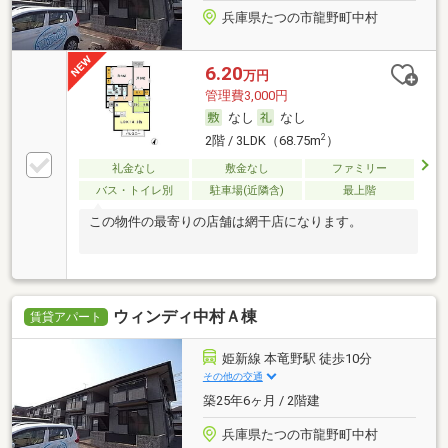
兵庫県たつの市龍野町中村
6.20
万円
管理費3,000円
なし
なし
2
2階 / 3LDK（68.75m
）
礼金なし
敷金なし
ファミリー
バス・トイレ別
駐車場(近隣含)
最上階
この物件の最寄りの店舗は網干店になります。
ウィンディ中村Ａ棟
賃貸アパート
姫新線 本竜野駅 徒歩10分
その他の交通
築25年6ヶ月 / 2階建
兵庫県たつの市龍野町中村