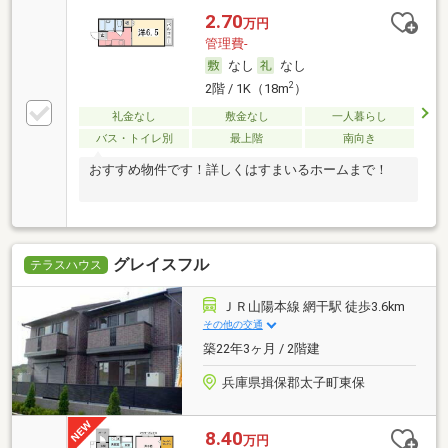
2.70
万円
管理費-
なし
なし
2
2階 / 1K（18m
）
礼金なし
敷金なし
一人暮らし
バス・トイレ別
最上階
南向き
おすすめ物件です！詳しくはすまいるホームまで！
グレイスフル
テラスハウス
ＪＲ山陽本線 網干駅 徒歩3.6km
その他の交通
築22年3ヶ月 / 2階建
兵庫県揖保郡太子町東保
8.40
万円