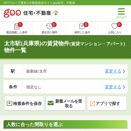
NTTグループ運営の不動産総合サイト goo住宅・不動産
1
0
0
0
最近検索した条件
最近見た物件
保存した条件
お気に入り
太市駅(兵庫県)の賃貸物件
(賃貸マンション・アパート)
物件一覧
駅
変更する
姫新線/太市
条件
変更する
指定なし
新着メールを受
検索条件を保存
アプリで探す
取る
人数に合った間取りを選ぶ