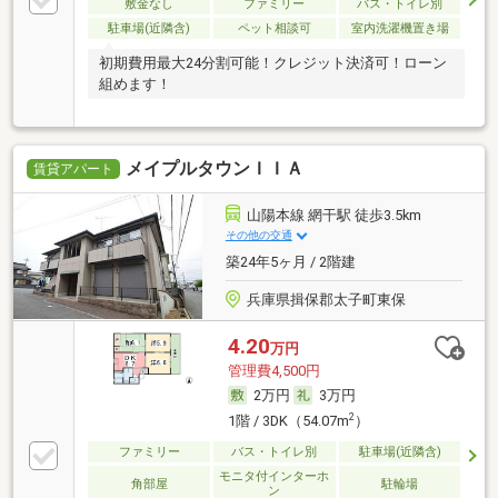
敷金なし
ファミリー
バス・トイレ別
駐車場(近隣含)
ペット相談可
室内洗濯機置き場
初期費用最大24分割可能！クレジット決済可！ローン
組めます！
メイプルタウンＩＩＡ
賃貸アパート
山陽本線 網干駅 徒歩3.5km
その他の交通
築24年5ヶ月 / 2階建
兵庫県揖保郡太子町東保
4.20
万円
管理費4,500円
2万円
3万円
2
1階 / 3DK（54.07m
）
ファミリー
バス・トイレ別
駐車場(近隣含)
モニタ付インターホ
角部屋
駐輪場
ン