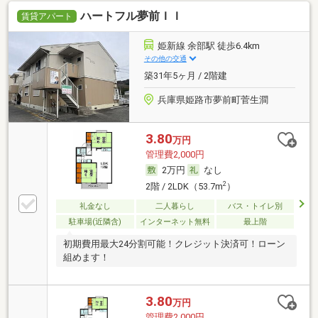
ハートフル夢前ＩＩ
賃貸アパート
姫新線 余部駅 徒歩6.4km
その他の交通
築31年5ヶ月 / 2階建
兵庫県姫路市夢前町菅生澗
3.80
万円
管理費2,000円
2万円
なし
2
2階 / 2LDK（53.7m
）
礼金なし
二人暮らし
バス・トイレ別
駐車場(近隣含)
インターネット無料
最上階
初期費用最大24分割可能！クレジット決済可！ローン
組めます！
3.80
万円
管理費2,000円