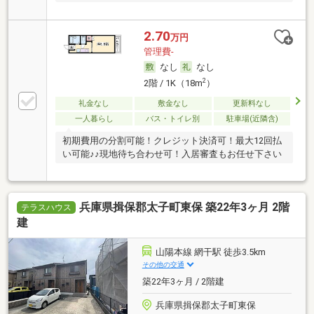
2.70
万円
管理費-
なし
なし
2
2階 / 1K（18m
）
礼金なし
敷金なし
更新料なし
一人暮らし
バス・トイレ別
駐車場(近隣含)
初期費用の分割可能！クレジット決済可！最大12回払
い可能♪♪現地待ち合わせ可！入居審査もお任せ下さい
兵庫県揖保郡太子町東保 築22年3ヶ月 2階
テラスハウス
建
山陽本線 網干駅 徒歩3.5km
その他の交通
築22年3ヶ月 / 2階建
兵庫県揖保郡太子町東保