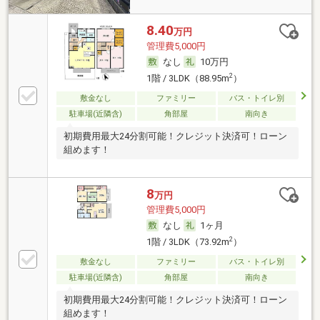
8.40
万円
管理費5,000円
なし
10万円
2
1階 / 3LDK（88.95m
）
敷金なし
ファミリー
バス・トイレ別
駐車場(近隣含)
角部屋
南向き
初期費用最大24分割可能！クレジット決済可！ローン
組めます！
8
万円
管理費5,000円
なし
1ヶ月
2
1階 / 3LDK（73.92m
）
敷金なし
ファミリー
バス・トイレ別
駐車場(近隣含)
角部屋
南向き
初期費用最大24分割可能！クレジット決済可！ローン
組めます！