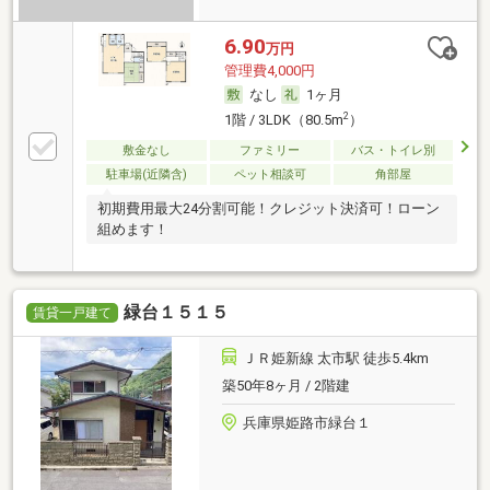
6.90
万円
管理費4,000円
なし
1ヶ月
2
1階 / 3LDK（80.5m
）
敷金なし
ファミリー
バス・トイレ別
駐車場(近隣含)
ペット相談可
角部屋
初期費用最大24分割可能！クレジット決済可！ローン
組めます！
緑台１５１５
賃貸一戸建て
ＪＲ姫新線 太市駅 徒歩5.4km
築50年8ヶ月 / 2階建
兵庫県姫路市緑台１