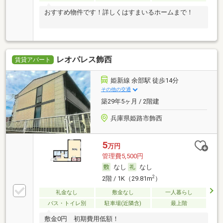
おすすめ物件です！詳しくはすまいるホームまで！
レオパレス飾西
賃貸アパート
姫新線 余部駅 徒歩14分
その他の交通
築29年5ヶ月 / 2階建
兵庫県姫路市飾西
5
万円
管理費5,500円
なし
なし
2
2階 / 1K（29.81m
）
礼金なし
敷金なし
一人暮らし
バス・トイレ別
駐車場(近隣含)
最上階
敷金0円 初期費用低額！