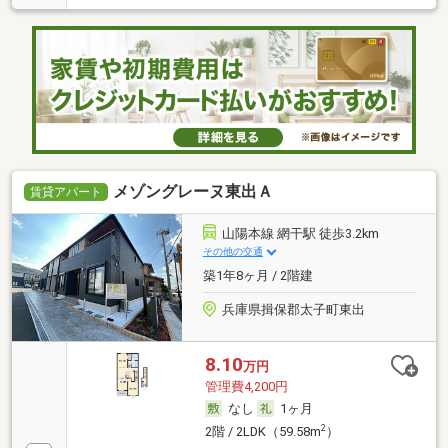
メゾングレーヌ東出Ａ
賃貸アパート
山陽本線 網干駅 徒歩3.2km
その他の交通
築1年8ヶ月 / 2階建
兵庫県揖保郡太子町東出
8.10
万円
管理費4,200円
なし
1ヶ月
2
2階 / 2LDK（59.58m
）