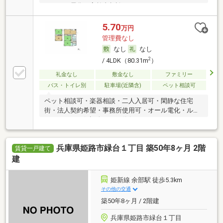
・オール電化・高齢者相談
5.70
万円
管理費なし
なし
なし
2
/ 4LDK（80.31m
）
礼金なし
敷金なし
ファミリー
バス・トイレ別
駐車場(近隣含)
ペット相談可
ペット相談可・楽器相談・二人入居可・閑静な住宅
街・法人契約希望・事務所使用可・オール電化・ルー
ムシェア可・保証人不要／代行
兵庫県姫路市緑台１丁目 築50年8ヶ月 2階
賃貸一戸建て
建
姫新線 余部駅 徒歩5.3km
その他の交通
築50年8ヶ月 / 2階建
兵庫県姫路市緑台１丁目