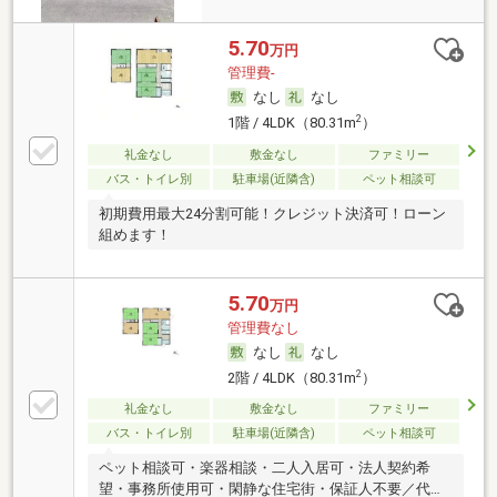
5.70
万円
管理費-
なし
なし
2
1階 / 4LDK（80.31m
）
礼金なし
敷金なし
ファミリー
バス・トイレ別
駐車場(近隣含)
ペット相談可
初期費用最大24分割可能！クレジット決済可！ローン
組めます！
5.70
万円
管理費なし
なし
なし
2
2階 / 4LDK（80.31m
）
礼金なし
敷金なし
ファミリー
バス・トイレ別
駐車場(近隣含)
ペット相談可
ペット相談可・楽器相談・二人入居可・法人契約希
望・事務所使用可・閑静な住宅街・保証人不要／代行