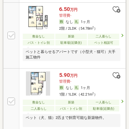
6.50
万円
管理費-
なし
1ヶ月
2
2階 / 2LDK（54.78m
）
敷金なし
新築
二人暮らし
バス・トイレ別
駐車場(近隣含)
ペット相談可
ペットと暮らせるアパートです（小型犬・猫可）大手
施工物件
5.90
万円
管理費-
なし
1ヶ月
2
1階 / 1LDK（42.21m
）
敷金なし
新築
一人暮らし
二人暮らし
バス・トイレ別
駐車場(近隣含)
ペット（犬、猫）2匹まで飼育可能な新築物件。