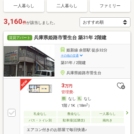
一人暮らし
二人暮らし
ファミリー
3,160
件
が該当しました。
兵庫県姫路市菅生台 築31年 2階建
賃貸アパート
姫新線 余部駅 徒歩32分
その他の交通
築31年 / 2階建
兵庫県姫路市菅生台
3
万円
管理費-
なし
なし
2
1階 / 1K（18m
）
礼金なし
敷金なし
一人暮らし
バス・トイレ別
駐車場(近隣含)
南向き
エアコン付きのお部屋で毎日快適♪