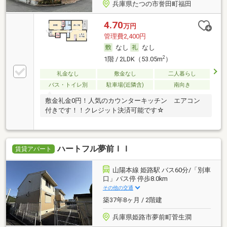
兵庫県たつの市誉田町福田
4.70
万円
管理費2,400円
なし
なし
2
1階 / 2LDK（53.05m
）
礼金なし
敷金なし
二人暮らし
バス・トイレ別
駐車場(近隣含)
南向き
敷金礼金0円！人気のカウンターキッチン エアコン
付きです！！クレジット決済可能です☆
ハートフル夢前ＩＩ
賃貸アパート
山陽本線 姫路駅 バス60分/「別車
口」バス停 停歩8.0km
その他の交通
築37年8ヶ月 / 2階建
兵庫県姫路市夢前町菅生澗