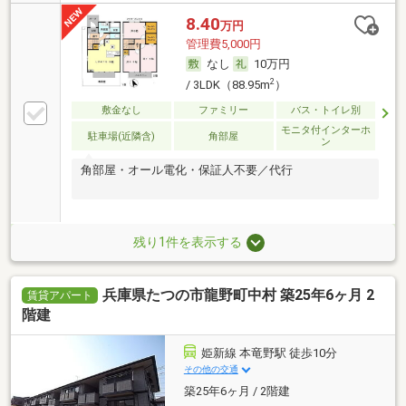
8.40
万円
管理費5,000円
なし
10万円
2
/ 3LDK（88.95m
）
敷金なし
ファミリー
バス・トイレ別
モニタ付インターホ
駐車場(近隣含)
角部屋
ン
角部屋・オール電化・保証人不要／代行
残り1件を表示する
兵庫県たつの市龍野町中村 築25年6ヶ月 2
賃貸アパート
階建
姫新線 本竜野駅 徒歩10分
その他の交通
築25年6ヶ月 / 2階建