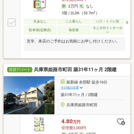
2万円
なし
2
1階 / 2LDK（53.7m
）
礼金なし
二人暮らし
バス・トイレ別
モニタ付インターホ
駐車場(近隣含)
角部屋
ン
見学、来店のご予約はお気軽にお申し付けください。
兵庫県姫路市町田 築31年11ヶ月 2階建
賃貸アパート
姫新線 余部駅 徒歩16分
その他の交通
築31年11ヶ月 / 2階建
兵庫県姫路市町田
4.80
万円
管理費3,000円