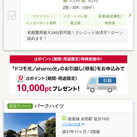
2万円
5万円
2
2階 / 3DK（55m
）
ファミリー
バス・トイレ別
駐車場(近隣含)
インターネット無料
最上階
角部屋
初期費用最大24分割可能！クレジット決済可！ローン
組めます！
パークハイツ
賃貸アパート
姫新線 余部駅 徒歩16分
その他の交通
築31年11ヶ月 / 2階建