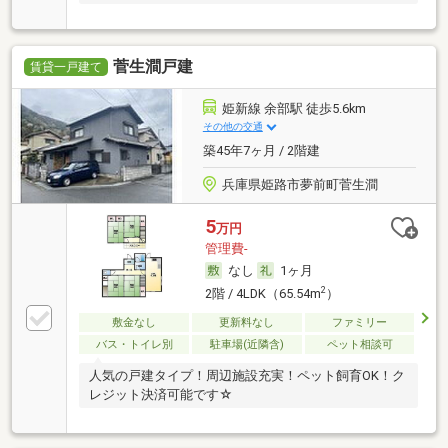
菅生澗戸建
賃貸一戸建て
姫新線 余部駅 徒歩5.6km
その他の交通
築45年7ヶ月 / 2階建
兵庫県姫路市夢前町菅生澗
5
万円
管理費-
なし
1ヶ月
2
2階 / 4LDK（65.54m
）
敷金なし
更新料なし
ファミリー
バス・トイレ別
駐車場(近隣含)
ペット相談可
人気の戸建タイプ！周辺施設充実！ペット飼育OK！ク
レジット決済可能です☆