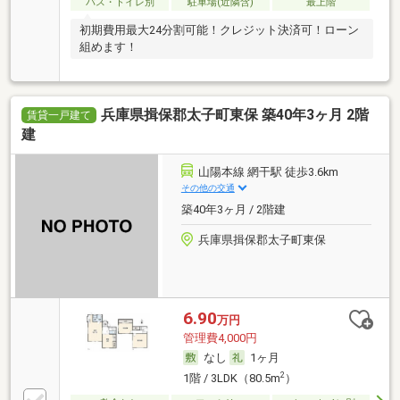
バス・トイレ別
駐車場(近隣含)
最上階
初期費用最大24分割可能！クレジット決済可！ローン
組めます！
兵庫県揖保郡太子町東保 築40年3ヶ月 2階
賃貸一戸建て
建
山陽本線 網干駅 徒歩3.6km
その他の交通
築40年3ヶ月 / 2階建
兵庫県揖保郡太子町東保
6.90
万円
管理費4,000円
なし
1ヶ月
2
1階 / 3LDK（80.5m
）