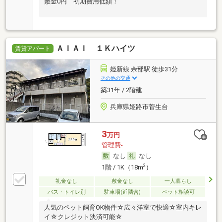
敷金0円 初期費用低額！
ＡＩＡＩ １Ｋハイツ
賃貸アパート
姫新線 余部駅 徒歩31分
その他の交通
築31年 / 2階建
兵庫県姫路市菅生台
3
万円
管理費-
なし
なし
2
1階 / 1K（18m
）
礼金なし
敷金なし
一人暮らし
バス・トイレ別
駐車場(近隣含)
ペット相談可
人気のペット飼育OK物件☆広々洋室で快適☆室内キレ
イ☆クレジット決済可能☆