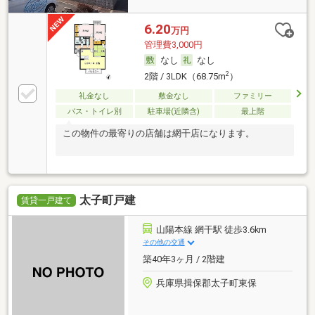
6.20
万円
管理費3,000円
なし
なし
2
2階 / 3LDK（68.75m
）
礼金なし
敷金なし
ファミリー
バス・トイレ別
駐車場(近隣含)
最上階
この物件の最寄りの店舗は網干店になります。
太子町戸建
賃貸一戸建て
山陽本線 網干駅 徒歩3.6km
その他の交通
築40年3ヶ月 / 2階建
兵庫県揖保郡太子町東保