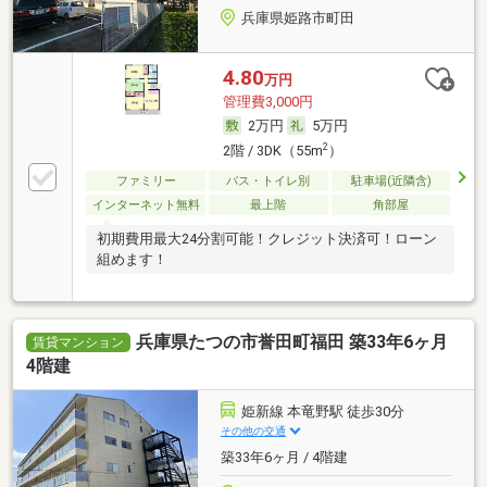
兵庫県姫路市町田
4.80
万円
管理費3,000円
2万円
5万円
2
2階 / 3DK（55m
）
ファミリー
バス・トイレ別
駐車場(近隣含)
インターネット無料
最上階
角部屋
初期費用最大24分割可能！クレジット決済可！ローン
組めます！
兵庫県たつの市誉田町福田 築33年6ヶ月
賃貸マンション
4階建
姫新線 本竜野駅 徒歩30分
その他の交通
築33年6ヶ月 / 4階建