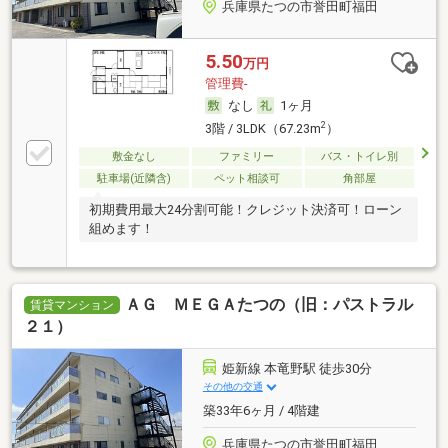
兵庫県たつの市誉田町福田
5.50
万円
管理費-
なし
1ヶ月
2
3階 / 3LDK（67.23m
）
敷金なし
ファミリー
バス・トイレ別
駐車場(近隣含)
ペット相談可
角部屋
初期費用最大24分割可能！クレジット決済可！ローン
組めます！
ＡＧ ＭＥＧＡたつの（旧：パストラル
賃貸マンション
２１）
姫新線 本竜野駅 徒歩30分
その他の交通
築33年6ヶ月 / 4階建
兵庫県たつの市誉田町福田