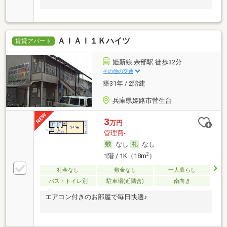
ＡＩＡＩ１Ｋハイツ
賃貸アパート
姫新線 余部駅 徒歩32分
その他の交通
築31年 / 2階建
兵庫県姫路市菅生台
3
万円
管理費-
なし
なし
2
1階 / 1K（18m
）
礼金なし
敷金なし
一人暮らし
バス・トイレ別
駐車場(近隣含)
南向き
エアコン付きのお部屋で毎日快適♪