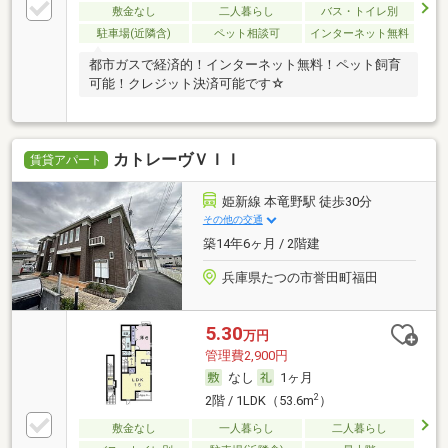
敷金なし
二人暮らし
バス・トイレ別
駐車場(近隣含)
ペット相談可
インターネット無料
都市ガスで経済的！インターネット無料！ペット飼育
可能！クレジット決済可能です☆
カトレーヴＶＩＩ
賃貸アパート
姫新線 本竜野駅 徒歩30分
その他の交通
築14年6ヶ月 / 2階建
兵庫県たつの市誉田町福田
5.30
万円
管理費2,900円
なし
1ヶ月
2
2階 / 1LDK（53.6m
）
敷金なし
一人暮らし
二人暮らし