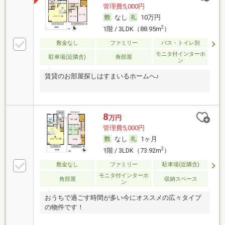
管理費5,000円
なし
10万円
2
1階 / 3LDK（88.95m
）
敷金なし
ファミリー
バス・トイレ別
モニタ付インターホ
駐車場(近隣含)
角部屋
ン
賃貸のお部屋探しはすまいるホームへ♪
8
万円
管理費5,000円
なし
1ヶ月
2
1階 / 3LDK（73.92m
）
敷金なし
ファミリー
駐車場(近隣含)
モニタ付インターホ
角部屋
収納スペース
ン
おうちで過ごす時間が多い今にオススメの広々タイプ
の物件です！