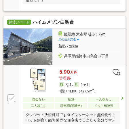
組めます！
ハイムメゾン白鳥台
賃貸アパート
姫新線 太市駅 徒歩3.7km
その他の交通
新築 / 2階建
兵庫県姫路市白鳥台３丁目
5.90
万円
管理費-
なし
1ヶ月
2
1階 / 1LDK（42.69m
）
敷金なし
新築
一人暮らし
二人暮らし
駐車場(近隣含)
ペット相談可
クレジット決済可能です☆インターネット無料物件！
ペット飼育可能☆閑静な住宅街で日当たり良好です♪