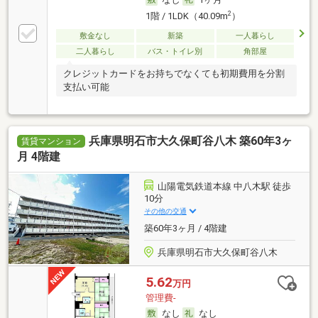
2
1階 / 1LDK（40.09m
）
敷金なし
新築
一人暮らし
二人暮らし
バス・トイレ別
角部屋
クレジットカードをお持ちでなくても初期費用を分割
支払い可能
兵庫県明石市大久保町谷八木 築60年3ヶ
賃貸マンション
月 4階建
山陽電気鉄道本線 中八木駅 徒歩
10分
その他の交通
築60年3ヶ月 / 4階建
兵庫県明石市大久保町谷八木
5.62
万円
管理費-
なし
なし