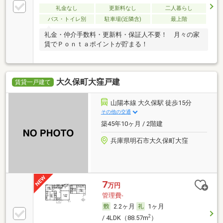
礼金なし
更新料なし
二人暮らし
バス・トイレ別
駐車場(近隣含)
最上階
礼金・仲介手数料・更新料・保証人不要！ 月々の家
賃でＰｏｎｔａポイントが貯まる！
大久保町大窪戸建
賃貸一戸建て
山陽本線 大久保駅 徒歩15分
その他の交通
築45年10ヶ月 / 2階建
兵庫県明石市大久保町大窪
7
万円
管理費-
2.2ヶ月
1ヶ月
2
/ 4LDK（88.57m
）