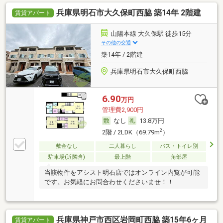
兵庫県明石市大久保町西脇 築14年 2階建
賃貸アパート
山陽本線 大久保駅 徒歩15分
その他の交通
築14年 / 2階建
兵庫県明石市大久保町西脇
6.90
万円
管理費2,900円
なし
13.8万円
2
2階 / 2LDK（69.79m
）
敷金なし
二人暮らし
バス・トイレ別
駐車場(近隣含)
最上階
角部屋
当該物件をアシスト明石店ではオンライン内覧が可能
です。お気軽にお問合わせくださいませ！！
兵庫県神戸市西区岩岡町西脇 築15年6ヶ月
賃貸アパート