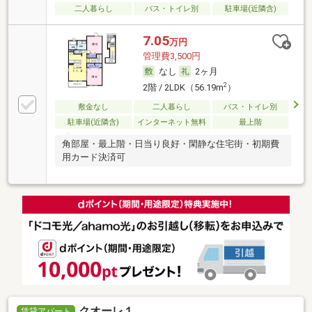
二人暮らし
バス・トイレ別
駐車場(近隣含)
7.05
万円
管理費3,500円
なし
2ヶ月
2
2階 / 2LDK（56.19m
）
敷金なし
二人暮らし
バス・トイレ別
駐車場(近隣含)
インターネット無料
最上階
角部屋・最上階・日当り良好・閑静な住宅街・初期費
用カード決済可
クオーレ１
賃貸アパート