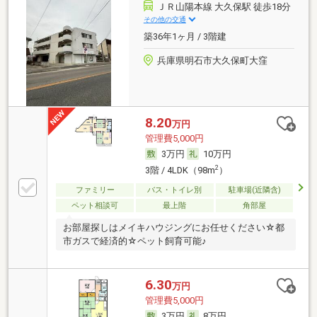
ＪＲ山陽本線 大久保駅 徒歩18分
その他の交通
築36年1ヶ月 / 3階建
兵庫県明石市大久保町大窪
8.20
万円
管理費5,000円
3万円
10万円
2
3階 / 4LDK（98m
）
ファミリー
バス・トイレ別
駐車場(近隣含)
ペット相談可
最上階
角部屋
お部屋探しはメイキハウジングにお任せください☆都
市ガスで経済的☆ペット飼育可能♪
6.30
万円
管理費5,000円
3万円
8万円