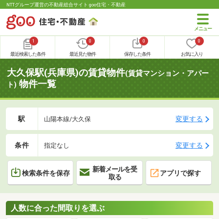
NTTグループ運営の不動産総合サイト goo住宅・不動産
1
0
0
0
最近検索した条件
最近見た物件
保存した条件
お気に入り
大久保駅(兵庫県)の賃貸物件
(賃貸マンション・アパー
物件一覧
ト)
駅
変更する
山陽本線/大久保
条件
変更する
指定なし
新着メールを受
検索条件を保存
アプリで探す
取る
人数に合った間取りを選ぶ