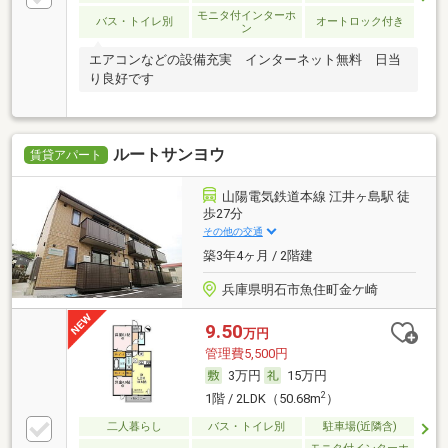
モニタ付インターホ
バス・トイレ別
オートロック付き
ン
エアコンなどの設備充実 インターネット無料 日当
り良好です
ルートサンヨウ
賃貸アパート
山陽電気鉄道本線 江井ヶ島駅 徒
歩27分
その他の交通
築3年4ヶ月 / 2階建
兵庫県明石市魚住町金ケ崎
9.50
万円
管理費5,500円
3万円
15万円
2
1階 / 2LDK（50.68m
）
二人暮らし
バス・トイレ別
駐車場(近隣含)