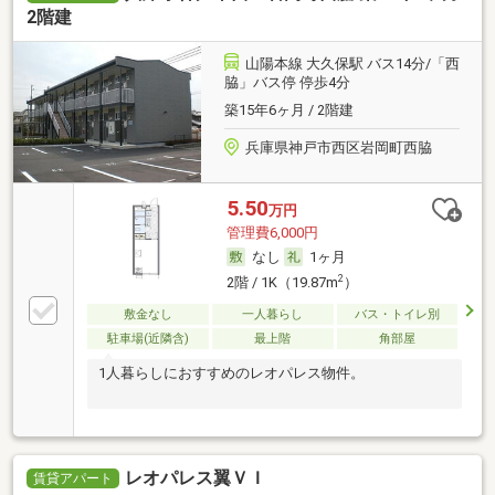
2階建
山陽本線 大久保駅 バス14分/「西
脇」バス停 停歩4分
築15年6ヶ月 / 2階建
兵庫県神戸市西区岩岡町西脇
5.50
万円
管理費6,000円
なし
1ヶ月
2
2階 / 1K（19.87m
）
敷金なし
一人暮らし
バス・トイレ別
駐車場(近隣含)
最上階
角部屋
1人暮らしにおすすめのレオパレス物件。
レオパレス翼ＶＩ
賃貸アパート