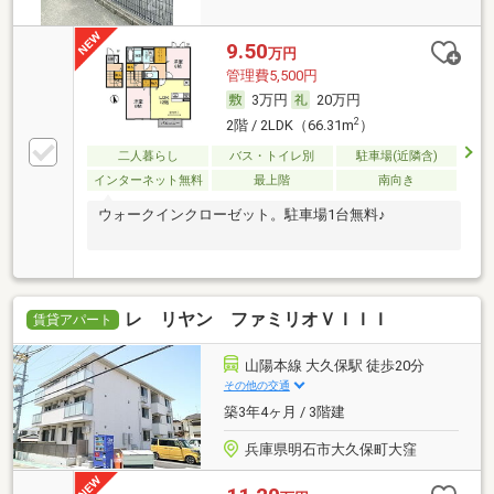
9.50
万円
管理費5,500円
3万円
20万円
2
2階 / 2LDK（66.31m
）
二人暮らし
バス・トイレ別
駐車場(近隣含)
インターネット無料
最上階
南向き
ウォークインクローゼット。駐車場1台無料♪
レ リヤン ファミリオＶＩＩＩ
賃貸アパート
山陽本線 大久保駅 徒歩20分
その他の交通
築3年4ヶ月 / 3階建
兵庫県明石市大久保町大窪