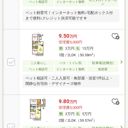
モニタ付インターホ
ペット相談可
インターネット無料
ン
ペット飼育可！インターネット無料♪宅配ボックス付
きで便利♪クレジット決済可能です☆
9.50
万円
管理費5,000円
3万円
15万円
2
1階 / 2LDK（50.38m
）
二人暮らし
バス・トイレ別
駐車場(近隣含)
ペット相談可
インターネット無料
角部屋
ペット相談可・二人入居可・角部屋・浴室1坪以上・
閑静な住宅街・デザイナーズ物件
9.80
万円
管理費5,000円
3万円
5万円
2
2階 / 2LDK（59.57m
）