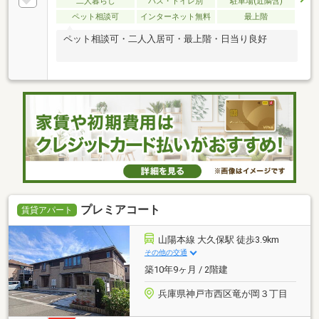
二人暮らし
バス・トイレ別
駐車場(近隣含)
ペット相談可
インターネット無料
最上階
ペット相談可・二人入居可・最上階・日当り良好
プレミアコート
賃貸アパート
山陽本線 大久保駅 徒歩3.9km
その他の交通
築10年9ヶ月 / 2階建
兵庫県神戸市西区竜が岡３丁目