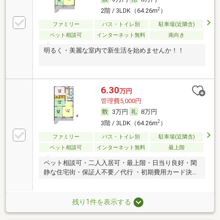
2
2階 / 3LDK（64.26m
）
ファミリー
バス・トイレ別
駐車場(近隣含)
ペット相談可
インターネット無料
南向き
明るく・美麗な室内で新生活を始めませんか！！
6.30
万円
管理費5,000円
3万円
8万円
2
3階 / 3LDK（64.26m
）
ファミリー
バス・トイレ別
駐車場(近隣含)
ペット相談可
インターネット無料
最上階
ペット相談可・二人入居可・最上階・日当り良好・閑
静な住宅街・保証人不要／代行 ・初期費用カード決済
可
残り1件を表示する