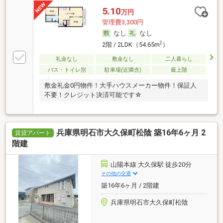
5.10
万円
管理費3,300円
なし
なし
2
2階 / 2LDK（54.65m
）
礼金なし
敷金なし
二人暮らし
バス・トイレ別
駐車場(近隣含)
最上階
敷金礼金0円物件！大手ハウスメーカー物件！保証人
不要！クレジット決済可能です☆
兵庫県明石市大久保町松陰 築16年6ヶ月 2
賃貸アパート
階建
山陽本線 大久保駅 徒歩20分
その他の交通
築16年6ヶ月 / 2階建
兵庫県明石市大久保町松陰