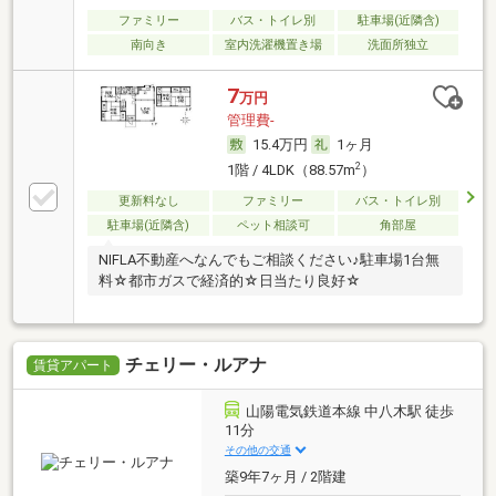
ファミリー
バス・トイレ別
駐車場(近隣含)
南向き
室内洗濯機置き場
洗面所独立
7
万円
管理費-
15.4万円
1ヶ月
2
1階 / 4LDK（88.57m
）
更新料なし
ファミリー
バス・トイレ別
駐車場(近隣含)
ペット相談可
角部屋
NIFLA不動産へなんでもご相談ください♪駐車場1台無
料☆都市ガスで経済的☆日当たり良好☆
チェリー・ルアナ
賃貸アパート
山陽電気鉄道本線 中八木駅 徒歩
11分
その他の交通
築9年7ヶ月 / 2階建