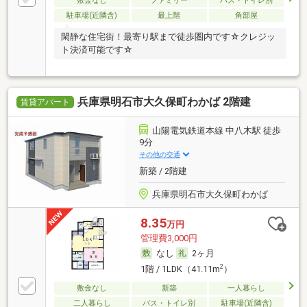
敷金なし
ファミリー
バス・トイレ別
駐車場(近隣含)
最上階
角部屋
閑静な住宅街！最寄り駅まで徒歩圏内です☆クレジッ
ト決済可能です☆
兵庫県明石市大久保町わかば 2階建
賃貸アパート
山陽電気鉄道本線 中八木駅 徒歩
9分
その他の交通
新築 / 2階建
兵庫県明石市大久保町わかば
8.35
万円
管理費3,000円
なし
2ヶ月
2
1階 / 1LDK（41.11m
）
敷金なし
新築
一人暮らし
二人暮らし
バス・トイレ別
駐車場(近隣含)