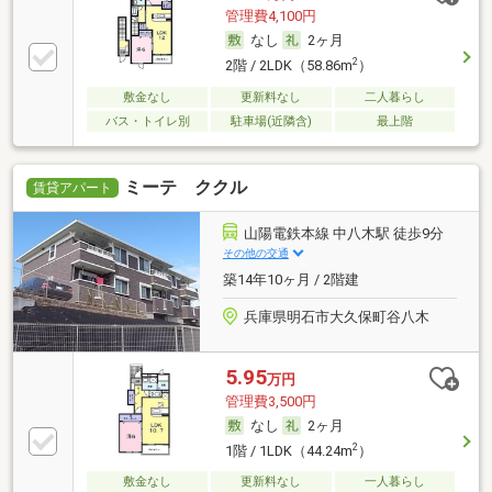
管理費4,100円
なし
2ヶ月
2
2階 / 2LDK（58.86m
）
敷金なし
更新料なし
二人暮らし
バス・トイレ別
駐車場(近隣含)
最上階
ミーテ ククル
賃貸アパート
山陽電鉄本線 中八木駅 徒歩9分
その他の交通
築14年10ヶ月 / 2階建
兵庫県明石市大久保町谷八木
5.95
万円
管理費3,500円
なし
2ヶ月
2
1階 / 1LDK（44.24m
）
敷金なし
更新料なし
一人暮らし