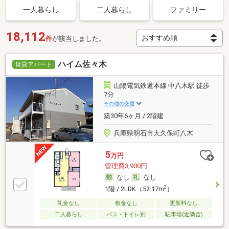
一人暮らし
二人暮らし
ファミリー
18,112
件
が該当しました。
ハイム佐々木
賃貸アパート
山陽電気鉄道本線 中八木駅 徒歩
7分
その他の交通
築30年6ヶ月 / 2階建
兵庫県明石市大久保町八木
5
万円
管理費3,900円
なし
なし
2
1階 / 2LDK（52.17m
）
礼金なし
敷金なし
更新料なし
二人暮らし
バス・トイレ別
駐車場(近隣含)