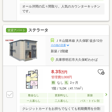
オール洋間の広々間取り。人気のカウンターキッチン
です。
ステラータ
賃貸アパート
ＪＲ山陽本線 大久保駅 徒歩12分
その他の交通
新築 / 2階建
兵庫県明石市大久保町わかば
8.35
万円
管理費3,000円
なし
2ヶ月
2
1階 / 1LDK（41.11m
）
敷金なし
更新料なし
新築
一人暮らし
二人暮らし
バス・トイレ別
クレジットカードをお持ちでなくても初期費用を分割