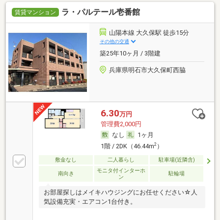
ラ・パルテール壱番館
賃貸マンション
山陽本線 大久保駅 徒歩15分
その他の交通
築25年10ヶ月 / 3階建
兵庫県明石市大久保町西脇
6.30
万円
管理費2,000円
なし
1ヶ月
2
1階 / 2DK（46.44m
）
敷金なし
二人暮らし
駐車場(近隣含)
モニタ付インターホ
南向き
駐輪場
ン
お部屋探しはメイキハウジングにお任せください☆人
気設備充実・エアコン1台付き。