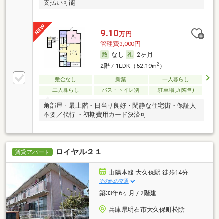
支払い可能
9.10
万円
管理費3,000円
なし
2ヶ月
2
2階 / 1LDK（52.19m
）
敷金なし
新築
一人暮らし
二人暮らし
バス・トイレ別
駐車場(近隣含)
角部屋・最上階・日当り良好・閑静な住宅街・保証人
不要／代行 ・初期費用カード決済可
ロイヤル２１
賃貸アパート
山陽本線 大久保駅 徒歩14分
その他の交通
築33年6ヶ月 / 2階建
兵庫県明石市大久保町松陰