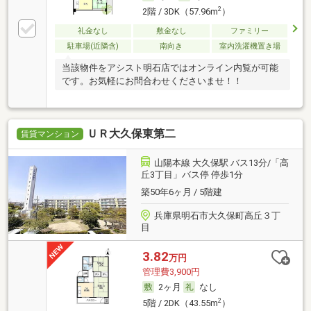
2
2階 / 3DK（57.96m
）
礼金なし
敷金なし
ファミリー
駐車場(近隣含)
南向き
室内洗濯機置き場
当該物件をアシスト明石店ではオンライン内覧が可能
です。お気軽にお問合わせくださいませ！！
ＵＲ大久保東第二
賃貸マンション
山陽本線 大久保駅 バス13分/「高
丘3丁目」バス停 停歩1分
築50年6ヶ月 / 5階建
兵庫県明石市大久保町高丘３丁
目
3.82
万円
管理費3,900円
2ヶ月
なし
2
5階 / 2DK（43.55m
）