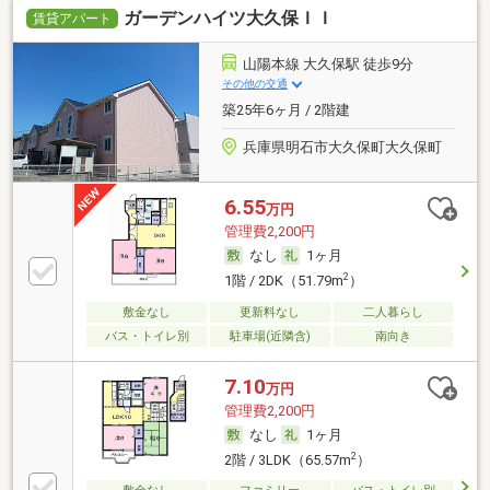
ガーデンハイツ大久保ＩＩ
賃貸アパート
山陽本線 大久保駅 徒歩9分
その他の交通
築25年6ヶ月 / 2階建
兵庫県明石市大久保町大久保町
6.55
万円
管理費2,200円
なし
1ヶ月
2
1階 / 2DK（51.79m
）
敷金なし
更新料なし
二人暮らし
バス・トイレ別
駐車場(近隣含)
南向き
7.10
万円
管理費2,200円
なし
1ヶ月
2
2階 / 3LDK（65.57m
）