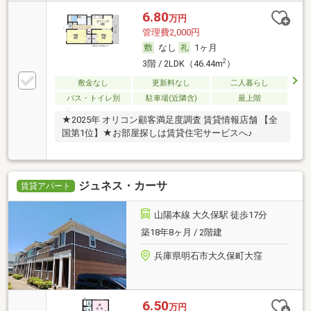
6.80
万円
管理費2,000円
なし
1ヶ月
2
3階 / 2LDK（46.44m
）
敷金なし
更新料なし
二人暮らし
バス・トイレ別
駐車場(近隣含)
最上階
★2025年 オリコン顧客満足度調査 賃貸情報店舗 【全
国第1位】★お部屋探しは賃貸住宅サービスへ♪
ジュネス・カーサ
賃貸アパート
山陽本線 大久保駅 徒歩17分
築18年8ヶ月 / 2階建
兵庫県明石市大久保町大窪
6.50
万円