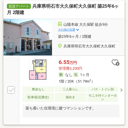
兵庫県明石市大久保町大久保町 築25年6ヶ
賃貸アパート
月 2階建
山陽本線 大久保駅 徒歩9分
その他の交通
築25年6ヶ月 / 2階建
兵庫県明石市大久保町大久保町
6.55
万円
管理費2,200円
なし
1ヶ月
2
1階 / 2DK（51.79m
）
敷金なし
二人暮らし
バス・トイレ別
モニタ付インターホ
駐車場(近隣含)
南向き
ン
落ち着いた住環境に建つマンションです。