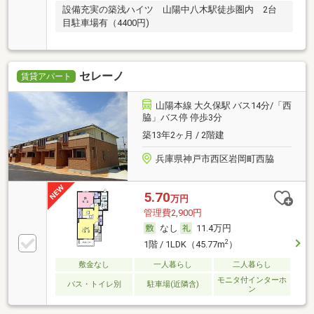
設備充実の築浅ハイツ 山陽中八木駅徒歩圏内 2台
目駐車場有（4400円)
セレーノ
賃貸アパート
山陽本線 大久保駅 バス14分/「西
脇」バス停 停歩3分
築13年2ヶ月 / 2階建
兵庫県神戸市西区岩岡町西脇
5.70
万円
管理費2,900円
なし
11.4万円
2
1階 / 1LDK（45.77m
）
敷金なし
一人暮らし
二人暮らし
モニタ付インターホ
バス・トイレ別
駐車場(近隣含)
ン