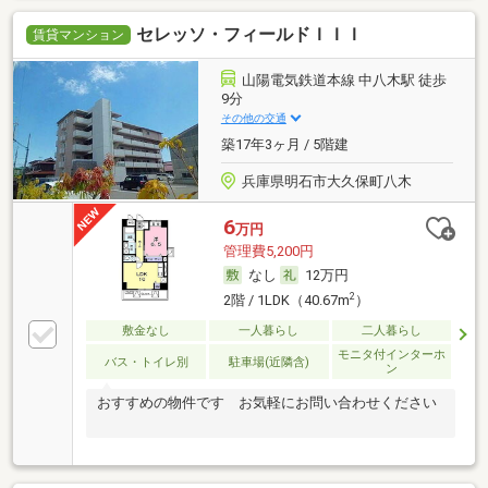
セレッソ・フィールドＩＩＩ
賃貸マンション
山陽電気鉄道本線 中八木駅 徒歩
9分
その他の交通
築17年3ヶ月 / 5階建
兵庫県明石市大久保町八木
6
万円
管理費5,200円
なし
12万円
2
2階 / 1LDK（40.67m
）
敷金なし
一人暮らし
二人暮らし
モニタ付インターホ
バス・トイレ別
駐車場(近隣含)
ン
おすすめの物件です お気軽にお問い合わせください