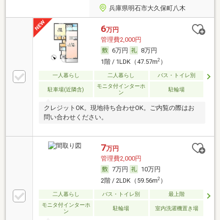
兵庫県明石市大久保町八木
6
万円
管理費2,000円
6万円
8万円
2
1階 / 1LDK（47.57m
）
一人暮らし
二人暮らし
バス・トイレ別
モニタ付インターホ
駐車場(近隣含)
駐輪場
ン
クレジットOK。現地待ち合わせOK。ご内覧の際はお
問い合わせください。
7
万円
管理費2,000円
7万円
10万円
2
2階 / 2LDK（59.56m
）
二人暮らし
バス・トイレ別
最上階
モニタ付インターホ
駐輪場
室内洗濯機置き場
ン