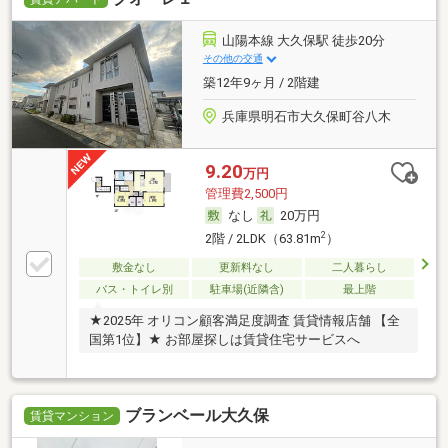
山陽本線 大久保駅 徒歩20分
その他の交通
築12年9ヶ月 / 2階建
兵庫県明石市大久保町谷八木
9.20
万円
管理費2,500円
なし
20万円
2
2階 / 2LDK（63.81m
）
敷金なし
更新料なし
二人暮らし
バス・トイレ別
駐車場(近隣含)
最上階
★2025年 オリコン顧客満足度調査 賃貸情報店舗 【全
国第1位】★ お部屋探しは賃貸住宅サービスへ
ブランベール大久保
賃貸マンション