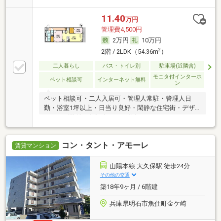
11.40
万円
管理費4,500円
2万円
10万円
2
2階 / 2LDK（54.36m
）
二人暮らし
バス・トイレ別
駐車場(近隣含)
モニタ付インターホ
ペット相談可
インターネット無料
ン
ペット相談可・二人入居可・管理人常駐・管理人日
勤・浴室1坪以上・日当り良好・閑静な住宅街・デザ
イナーズ物件・保証人不要／代行
コン・タント・アモーレ
賃貸マンション
山陽本線 大久保駅 徒歩24分
その他の交通
築18年9ヶ月 / 6階建
兵庫県明石市魚住町金ケ崎