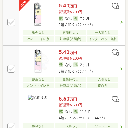
5.40
万円
管理費5,200円
なし
2ヶ月
2
2階 / 1DK（33.44m
）
敷金なし
更新料なし
一人暮らし
バス・トイレ別
駐車場(近隣含)
インターネット無料
5.40
万円
管理費5,200円
なし
2ヶ月
2
3階 / 1DK（33.44m
）
敷金なし
更新料なし
一人暮らし
バス・トイレ別
駐車場(近隣含)
南向き
5.50
万円
管理費5,500円
なし
11万円
2
4階 / ワンルーム（33.44m
）
敷金なし
一人暮らし
ワンルーム