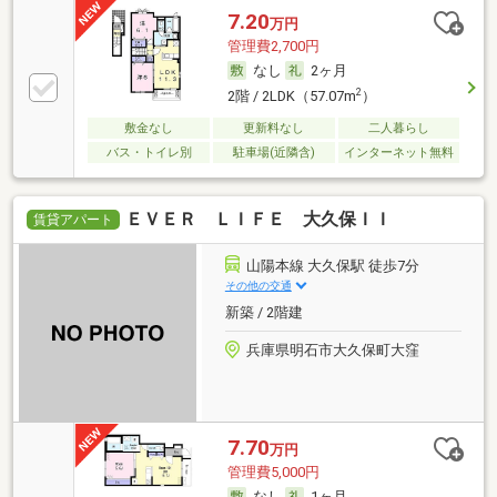
7.20
万円
管理費2,700円
なし
2ヶ月
2
2階 / 2LDK（57.07m
）
敷金なし
更新料なし
二人暮らし
バス・トイレ別
駐車場(近隣含)
インターネット無料
ＥＶＥＲ ＬＩＦＥ 大久保ＩＩ
賃貸アパート
山陽本線 大久保駅 徒歩7分
その他の交通
新築 / 2階建
兵庫県明石市大久保町大窪
7.70
万円
管理費5,000円
なし
1ヶ月