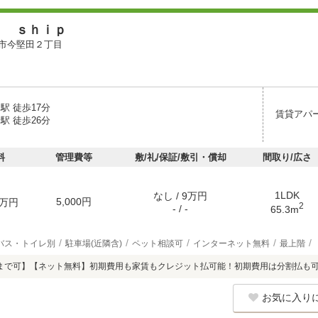
ｅ ｓｈｉｐ
市今堅田２丁目
駅 徒歩17分
賃貸アパ
駅 徒歩26分
料
管理費等
敷/礼/保証/敷引・償却
間取り/広さ
1LDK
なし / 9万円
5,000円
万円
2
- / -
65.3m
バス・トイレ別
駐車場(近隣含)
ペット相談可
インターネット無料
最上階
匹まで可】【ネット無料】初期費用も家賃もクレジット払可能！初期費用は分割払も
お気に入り