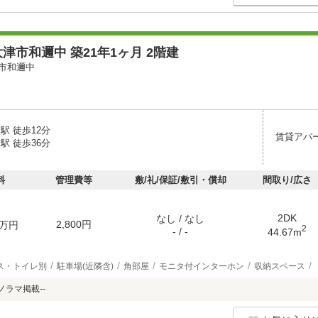
津市和邇中 築21年1ヶ月 2階建
市和邇中
駅 徒歩12分
賃貸アパ
駅 徒歩36分
料
管理費等
敷/礼/保証/敷引・償却
間取り/広さ
2DK
なし / なし
2,800円
万円
2
- / -
44.67m
ス・トイレ別
駐車場(近隣含)
角部屋
モニタ付インターホン
収納スペース
ノラマ掲載--