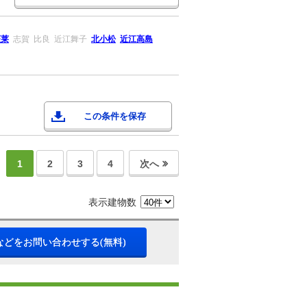
蓬莱
志賀
比良
近江舞子
北小松
近江高島
この条件を保存
1
2
3
4
次へ
表示建物数
などをお問い合わせする(無料)