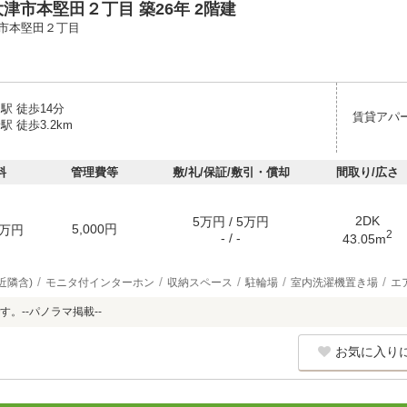
津市本堅田２丁目 築26年 2階建
市本堅田２丁目
駅 徒歩14分
賃貸アパ
駅 徒歩3.2km
料
管理費等
敷/礼/保証/敷引・償却
間取り/広さ
2DK
5万円 / 5万円
5,000円
万円
2
- / -
43.05m
近隣含)
モニタ付インターホン
収納スペース
駐輪場
室内洗濯機置き場
エ
。--パノラマ掲載--
お気に入り