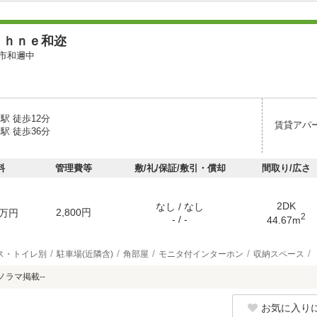
ｕｈｎｅ和迩
市和邇中
駅 徒歩12分
賃貸アパ
駅 徒歩36分
料
管理費等
敷/礼/保証/敷引・償却
間取り/広さ
2DK
なし / なし
2,800円
万円
2
- / -
44.67m
ス・トイレ別
駐車場(近隣含)
角部屋
モニタ付インターホン
収納スペース
ノラマ掲載--
お気に入り