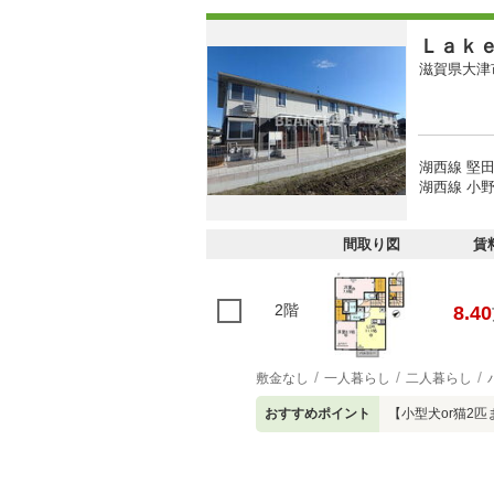
Ｌａｋ
滋賀県大津
湖西線 堅田
湖西線 小野
間取り図
賃
2階
8.40
敷金なし
一人暮らし
二人暮らし
おすすめポイント
【小型犬or猫2