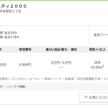
スティ２０００
市本堅田２丁目
駅 徒歩14分
賃貸アパ
駅 徒歩3.2km
料
管理費等
敷/礼/保証/敷引・償却
間取り/広さ
2DK
5万円 / 5万円
5,000円
万円
2
- / -
43.05m
近隣含)
モニタ付インターホン
収納スペース
駐輪場
室内洗濯機置き場
エ
。--パノラマ掲載--
お気に入り