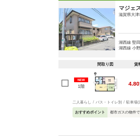
マジェ
滋賀県大津
湖西線 堅田
湖西線 小野
間取り図
賃
NEW
4.80
1階
二人暮らし
バス・トイレ別
駐車場(
おすすめポイント
都市ガスの物件です