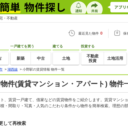
住宅・不動産
0
最近見た物件
保
一戸建てを買う
建てる
投資する
不動産
古
新築
中古
土地
土地活用
投資
市
>
湖西線
>
小野駅の賃貸情報 物件一覧
貸物件(賃貸マンション・アパート) 物件
パート、賃貸一戸建て、借家などの賃貸物件をご紹介します。賃貸マンシ
面積・間取り・写真・人気のこだわり条件から物件を簡単検索。理想の部
更して再検索