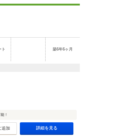
ート
築6年6ヶ月
可能！
詳細を見る
に追加