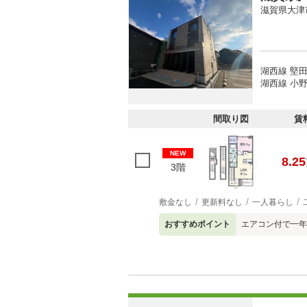
滋賀県大津
湖西線 堅田
湖西線 小野
間取り図
賃
NEW
8.25
3階
敷金なし
更新料なし
一人暮らし
おすすめポイント
エアコン付で一年