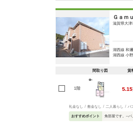
Ｇａｍ
滋賀県大津
湖西線 和邇
湖西線 小野
間取り図
賃
1階
5.15
礼金なし
敷金なし
二人暮らし
バ
おすすめポイント
角部屋です。--パ