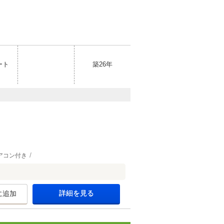
ート
築26年
アコン付き
詳細を見る
に追加