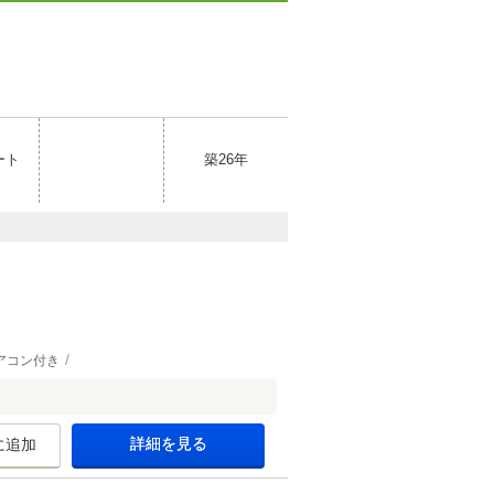
ート
築26年
アコン付き
詳細を見る
に追加