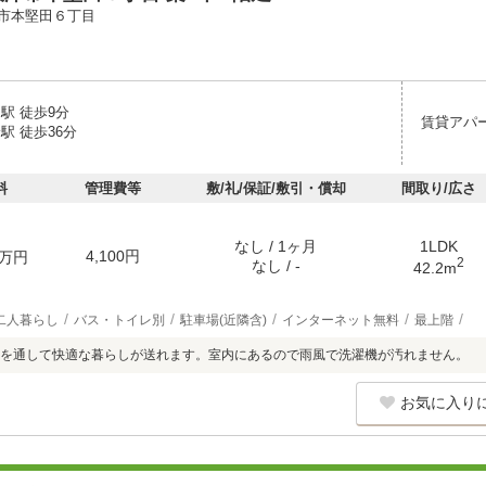
市本堅田６丁目
駅 徒歩9分
賃貸アパ
駅 徒歩36分
料
管理費等
敷/礼/保証/敷引・償却
間取り/広さ
なし / 1ヶ月
1LDK
4,100円
万円
2
なし / -
42.2m
二人暮らし
バス・トイレ別
駐車場(近隣含)
インターネット無料
最上階
を通して快適な暮らしが送れます。室内にあるので雨風で洗濯機が汚れません。
お気に入り