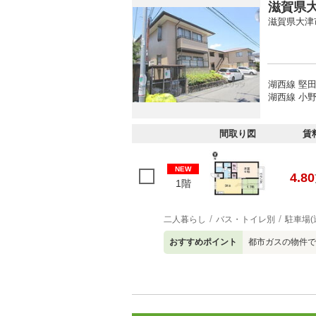
滋賀県大
滋賀県大津
湖西線 堅田
湖西線 小野
間取り図
賃
NEW
4.80
1階
二人暮らし
バス・トイレ別
駐車場(
おすすめポイント
都市ガスの物件です