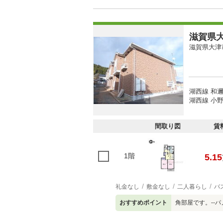
滋賀県大
滋賀県大津
湖西線 和邇
湖西線 小野
間取り図
賃
1階
5.15
礼金なし
敷金なし
二人暮らし
バ
おすすめポイント
角部屋です。--パ