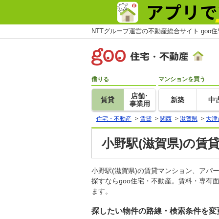
NTTグループ運営の不動産総合サイト goo
借りる
マンションを買う
店舗･
賃貸
新築
中
事業用
住宅・不動産
>
賃貸
>
関西
>
滋賀県
>
大津
小野駅(滋賀県)の賃
小野駅(滋賀県)の賃貸マンション、ア
探すならgoo住宅・不動産。賃料・専有
ます。
探したい物件の路線・検索条件を変