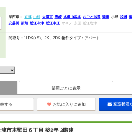
湖西線：
京都
山科
大津京
唐崎
比叡山坂本
おごと温泉
堅田
小野
和邇
安曇川
新旭
近江今津
近江中庄
マキノ
永原
近江塩津
間取り：
1LDK(+S)、2K、2DK
物件タイプ：
アパート
部屋ごとに表示
お気に入りに追加
空室状況
津市本堅田６丁目 築2年 3階建