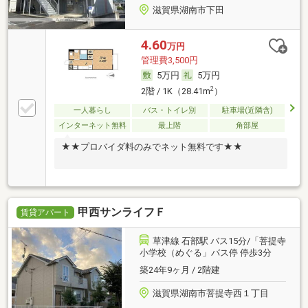
滋賀県湖南市下田
4.60
万円
管理費3,500円
5万円
5万円
2
2階 / 1K（28.41m
）
一人暮らし
バス・トイレ別
駐車場(近隣含)
インターネット無料
最上階
角部屋
★★プロバイダ料のみでネット無料です★★
甲西サンライフＦ
賃貸アパート
草津線 石部駅 バス15分/「菩提寺
小学校（めぐる」バス停 停歩3分
築24年9ヶ月 / 2階建
滋賀県湖南市菩提寺西１丁目