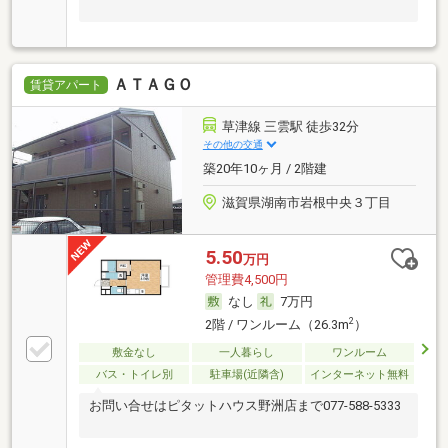
ＡＴＡＧＯ
賃貸アパート
草津線 三雲駅 徒歩32分
その他の交通
築20年10ヶ月 / 2階建
滋賀県湖南市岩根中央３丁目
5.50
万円
管理費4,500円
なし
7万円
2
2階 / ワンルーム（26.3m
）
敷金なし
一人暮らし
ワンルーム
バス・トイレ別
駐車場(近隣含)
インターネット無料
お問い合せはピタットハウス野洲店まで077-588-5333