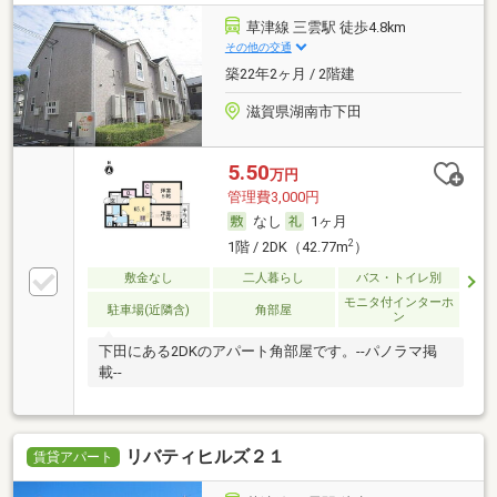
草津線 三雲駅 徒歩4.8km
その他の交通
築22年2ヶ月 / 2階建
滋賀県湖南市下田
5.50
万円
管理費3,000円
なし
1ヶ月
2
1階 / 2DK（42.77m
）
敷金なし
二人暮らし
バス・トイレ別
モニタ付インターホ
駐車場(近隣含)
角部屋
ン
下田にある2DKのアパート角部屋です。--パノラマ掲
載--
リバティヒルズ２１
賃貸アパート