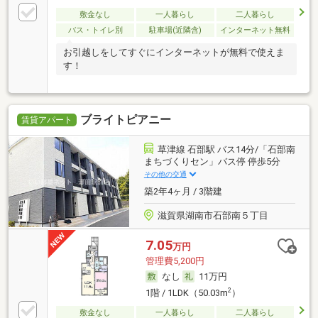
敷金なし
一人暮らし
二人暮らし
バス・トイレ別
駐車場(近隣含)
インターネット無料
お引越しをしてすぐにインターネットが無料で使えま
す！
ブライトピアニー
賃貸アパート
草津線 石部駅 バス14分/「石部南
まちづくりセン」バス停 停歩5分
その他の交通
築2年4ヶ月 / 3階建
滋賀県湖南市石部南５丁目
7.05
万円
管理費5,200円
なし
11万円
2
1階 / 1LDK（50.03m
）
敷金なし
一人暮らし
二人暮らし