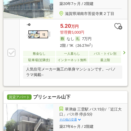
築20年7ヶ月 / 2階建
滋賀県湖南市菩提寺東２丁目
5.20
万円
管理費5,000円
なし
7万円
2
2階 / 1K（26.27m
）
敷金なし
一人暮らし
バス・トイレ別
駐車場(近隣含)
インターネット無料
最上階
人気住宅メーカー施工の単身マンションです。--パノ
ラマ掲載--
プリシェール山下
賃貸アパート
草津線 三雲駅 バス15分/「近江大
口」バス停 停歩5分
その他の交通
築27年6ヶ月 / 2階建