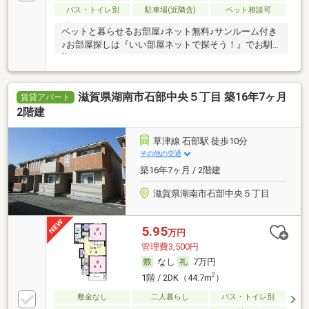
バス・トイレ別
駐車場(近隣含)
ペット相談可
ペットと暮らせるお部屋♪ネット無料♪サンルーム付き
♪お部屋探しは『いい部屋ネットで探そう！』でお馴
染
滋賀県湖南市石部中央５丁目 築16年7ヶ月
賃貸アパート
2階建
草津線 石部駅 徒歩10分
その他の交通
築16年7ヶ月 / 2階建
滋賀県湖南市石部中央５丁目
5.95
万円
管理費3,500円
なし
7万円
2
1階 / 2DK（44.7m
）
敷金なし
二人暮らし
バス・トイレ別