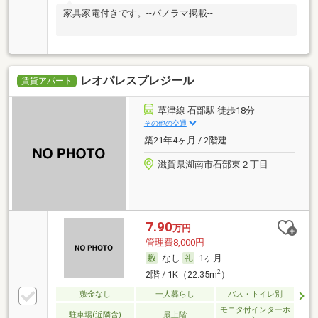
家具家電付きです。--パノラマ掲載--
レオパレスプレジール
賃貸アパート
草津線 石部駅 徒歩18分
その他の交通
築21年4ヶ月 / 2階建
滋賀県湖南市石部東２丁目
7.90
万円
管理費8,000円
なし
1ヶ月
2
2階 / 1K（22.35m
）
敷金なし
一人暮らし
バス・トイレ別
モニタ付インターホ
駐車場(近隣含)
最上階