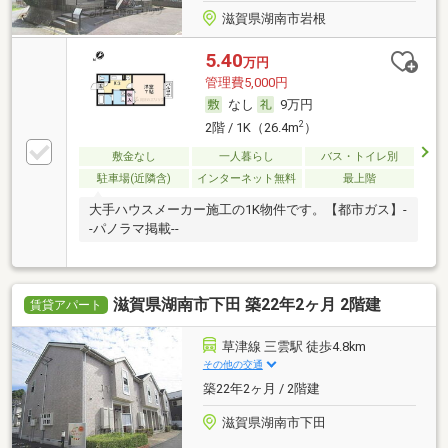
滋賀県湖南市岩根
5.40
万円
管理費5,000円
なし
9万円
2
2階 / 1K（26.4m
）
敷金なし
一人暮らし
バス・トイレ別
駐車場(近隣含)
インターネット無料
最上階
大手ハウスメーカー施工の1K物件です。【都市ガス】-
-パノラマ掲載--
滋賀県湖南市下田 築22年2ヶ月 2階建
賃貸アパート
草津線 三雲駅 徒歩4.8km
その他の交通
築22年2ヶ月 / 2階建
滋賀県湖南市下田