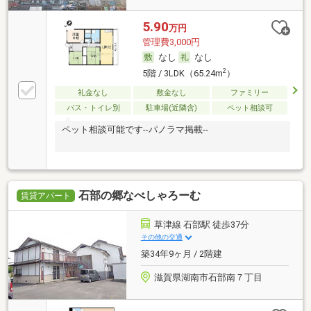
5.90
万円
管理費3,000円
なし
なし
2
5階 / 3LDK（65.24m
）
礼金なし
敷金なし
ファミリー
バス・トイレ別
駐車場(近隣含)
ペット相談可
ペット相談可能です--パノラマ掲載--
石部の郷なべしゃろーむ
賃貸アパート
草津線 石部駅 徒歩37分
その他の交通
築34年9ヶ月 / 2階建
滋賀県湖南市石部南７丁目