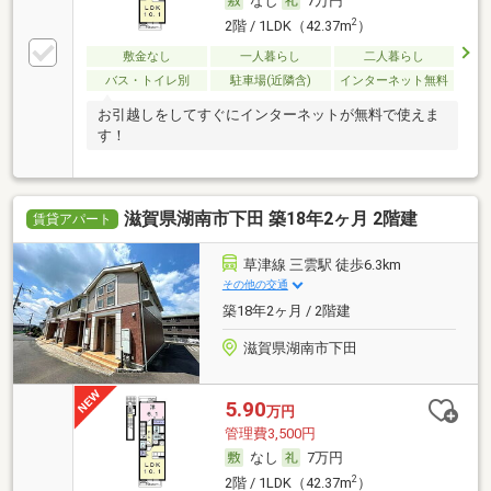
なし
7万円
2
2階 / 1LDK（42.37m
）
敷金なし
一人暮らし
二人暮らし
バス・トイレ別
駐車場(近隣含)
インターネット無料
お引越しをしてすぐにインターネットが無料で使えま
す！
滋賀県湖南市下田 築18年2ヶ月 2階建
賃貸アパート
草津線 三雲駅 徒歩6.3km
その他の交通
築18年2ヶ月 / 2階建
滋賀県湖南市下田
5.90
万円
管理費3,500円
なし
7万円
2
2階 / 1LDK（42.37m
）