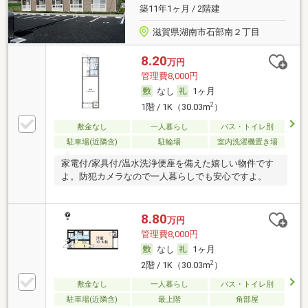
築11年1ヶ月 / 2階建
滋賀県湖南市石部南２丁目
8.20
万円
管理費8,000円
なし
1ヶ月
2
1階 / 1K（30.03m
）
敷金なし
一人暮らし
バス・トイレ別
駐車場(近隣含)
駐輪場
室内洗濯機置き場
家電付/家具付/温水洗浄便座を備えた嬉しい物件です
よ。防犯カメラなので一人暮らしでも安心ですよ。
8.80
万円
管理費8,000円
なし
1ヶ月
2
2階 / 1K（30.03m
）
敷金なし
一人暮らし
バス・トイレ別
駐車場(近隣含)
最上階
角部屋