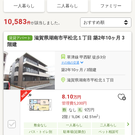
一人暮らし
二人暮らし
ファミリー
10,583
件
が該当しました。
滋賀県湖南市平松北１丁目 築2年10ヶ月 3
賃貸アパート
階建
草津線 甲西駅 徒歩3分
その他の交通
築2年10ヶ月 / 3階建
滋賀県湖南市平松北１丁目
8.10
万円
管理費5,200円
なし
9万円
2
2階 / 1LDK（42.51m
）
敷金なし
一人暮らし
二人暮らし
バス・トイレ別
駐車場(近隣含)
ペット相談可