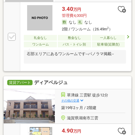
3.40
万円
管理費4,000円
なし
なし
2
2階 / ワンルーム（26.49m
）
礼金なし
敷金なし
一人暮らし
ワンルーム
バス・トイレ別
駐車場(近隣含)
石部エリアにあるワンルームです--パノラマ掲載--
ディアベルジュ
賃貸アパート
草津線 三雲駅 徒歩12分
その他の交通
築19年2ヶ月 / 2階建
滋賀県湖南市三雲
4.90
万円