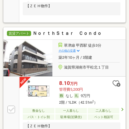
【ＺＥＨ物件】
ＮｏｒｔｈＳｔａｒ Ｃｏｎｄｏ
賃貸アパート
草津線 甲西駅 徒歩3分
その他の交通
築2年10ヶ月 / 3階建
滋賀県湖南市平松北１丁目
8.10
万円
管理費5,200円
なし
9万円
2
2階 / 1LDK（42.51m
）
敷金なし
一人暮らし
二人暮らし
バス・トイレ別
駐車場(近隣含)
ペット相談可
【ＺＥＨ物件】