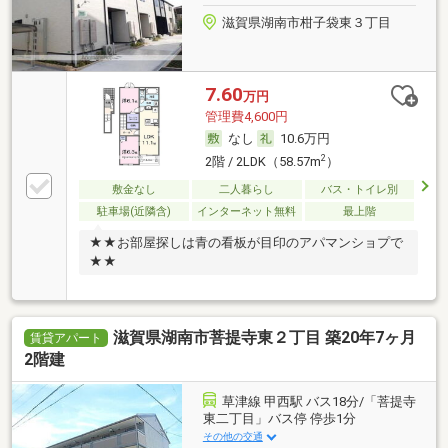
滋賀県湖南市柑子袋東３丁目
7.60
万円
管理費4,600円
なし
10.6万円
2
2階 / 2LDK（58.57m
）
敷金なし
二人暮らし
バス・トイレ別
駐車場(近隣含)
インターネット無料
最上階
★★お部屋探しは青の看板が目印のアパマンショプで
★★
滋賀県湖南市菩提寺東２丁目 築20年7ヶ月
賃貸アパート
2階建
草津線 甲西駅 バス18分/「菩提寺
東二丁目」バス停 停歩1分
その他の交通