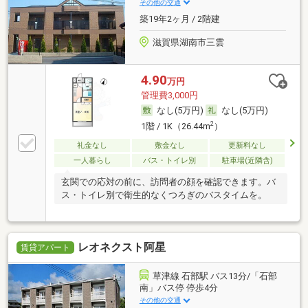
その他の交通
築19年2ヶ月 / 2階建
滋賀県湖南市三雲
4.90
万円
管理費3,000円
なし(5万円)
なし(5万円)
2
1階 / 1K（26.44m
）
礼金なし
敷金なし
更新料なし
一人暮らし
バス・トイレ別
駐車場(近隣含)
玄関での応対の前に、訪問者の顔を確認できます。バ
ス・トイレ別で衛生的なくつろぎのバスタイムを。
レオネクスト阿星
賃貸アパート
草津線 石部駅 バス13分/「石部
南」バス停 停歩4分
その他の交通