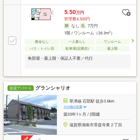
5.50
万円
管理費4,500円
なし
7万円
2
1階 / ワンルーム（26.3m
）
敷金なし
一人暮らし
ワンルーム
バス・トイレ別
駐車場(近隣含)
最上階
角部屋・最上階・保証人不要／代行
グランシャリオ
賃貸アパート
草津線 石部駅 徒歩3.6km
その他の交通
築20年1ヶ月 / 2階建
滋賀県湖南市菩提寺東２丁目