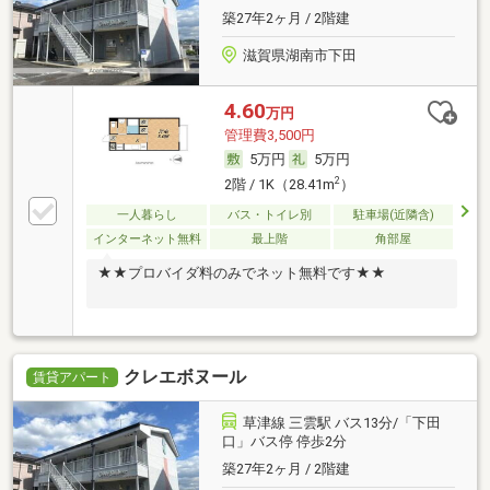
築27年2ヶ月 / 2階建
滋賀県湖南市下田
4.60
万円
管理費3,500円
5万円
5万円
2
2階 / 1K（28.41m
）
一人暮らし
バス・トイレ別
駐車場(近隣含)
インターネット無料
最上階
角部屋
★★プロバイダ料のみでネット無料です★★
クレエボヌール
賃貸アパート
草津線 三雲駅 バス13分/「下田
口」バス停 停歩2分
築27年2ヶ月 / 2階建