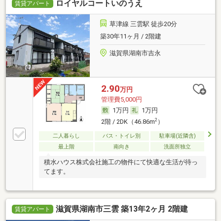
ロイヤルコートいのうえ
賃貸アパート
草津線 三雲駅 徒歩20分
築30年11ヶ月 / 2階建
滋賀県湖南市吉永
2.90
万円
管理費5,000円
1万円
1万円
2
2階 / 2DK（46.86m
）
二人暮らし
バス・トイレ別
駐車場(近隣含)
最上階
南向き
洗面所独立
積水ハウス株式会社施工の物件にて快適な生活が待っ
てます。
滋賀県湖南市三雲 築13年2ヶ月 2階建
賃貸アパート