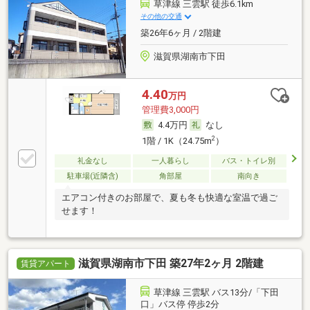
草津線 三雲駅 徒歩6.1km
その他の交通
築26年6ヶ月 / 2階建
滋賀県湖南市下田
4.40
万円
管理費3,000円
4.4万円
なし
2
1階 / 1K（24.75m
）
礼金なし
一人暮らし
バス・トイレ別
駐車場(近隣含)
角部屋
南向き
エアコン付きのお部屋で、夏も冬も快適な室温で過ご
せます！
滋賀県湖南市下田 築27年2ヶ月 2階建
賃貸アパート
草津線 三雲駅 バス13分/「下田
口」バス停 停歩2分