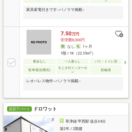
ン
家具家電付きです--パノラマ掲載--
7.50
万円
管理費8,000円
なし
1ヶ月
2
1階 / 1K（22.35m
）
敷金なし
一人暮らし
バス・トイレ別
モニタ付インターホ
駐車場(近隣含)
駐輪場
ン
レオパレス物件--パノラマ掲載--
ドロワット
賃貸アパート
草津線 甲西駅 徒歩24分
築2年 / 2階建