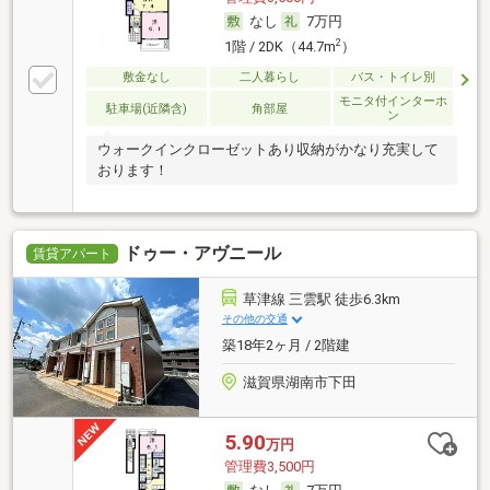
なし
7万円
2
1階 / 2DK（44.7m
）
敷金なし
二人暮らし
バス・トイレ別
モニタ付インターホ
駐車場(近隣含)
角部屋
ン
ウォークインクローゼットあり収納がかなり充実して
おります！
ドゥー・アヴニール
賃貸アパート
草津線 三雲駅 徒歩6.3km
その他の交通
築18年2ヶ月 / 2階建
滋賀県湖南市下田
5.90
万円
管理費3,500円