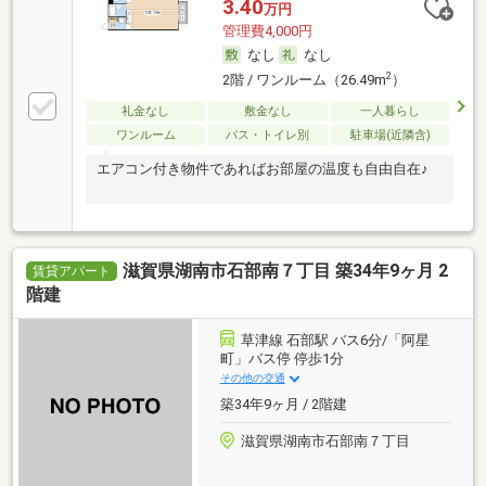
3.40
万円
管理費4,000円
なし
なし
2
2階 / ワンルーム（26.49m
）
礼金なし
敷金なし
一人暮らし
ワンルーム
バス・トイレ別
駐車場(近隣含)
エアコン付き物件であればお部屋の温度も自由自在♪
滋賀県湖南市石部南７丁目 築34年9ヶ月 2
賃貸アパート
階建
草津線 石部駅 バス6分/「阿星
町」バス停 停歩1分
その他の交通
築34年9ヶ月 / 2階建
滋賀県湖南市石部南７丁目