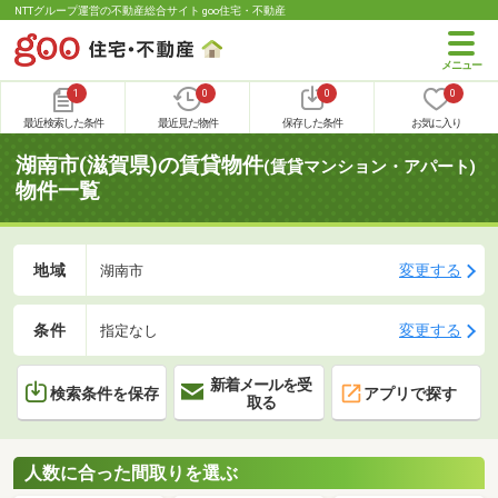
NTTグループ運営の不動産総合サイト goo住宅・不動産
1
0
0
0
最近検索した条件
最近見た物件
保存した条件
お気に入り
湖南市(滋賀県)の賃貸物件
(賃貸マンション・アパート)
物件一覧
地域
変更する
湖南市
条件
変更する
指定なし
新着メールを受
検索条件を保存
アプリで探す
取る
人数に合った間取りを選ぶ