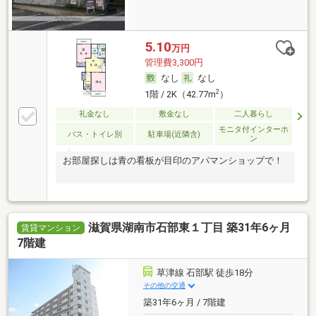
5.10
万円
管理費3,300円
なし
なし
2
1階 / 2K（42.77m
）
礼金なし
敷金なし
二人暮らし
モニタ付インターホ
バス・トイレ別
駐車場(近隣含)
ン
お部屋探しは青の看板が目印のアパマンショップで！
滋賀県湖南市石部東１丁目 築31年6ヶ月
賃貸マンション
7階建
草津線 石部駅 徒歩18分
その他の交通
築31年6ヶ月 / 7階建