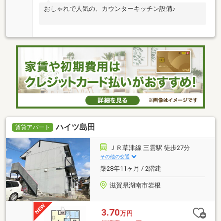
おしゃれで人気の、カウンターキッチン設備♪
ハイツ島田
賃貸アパート
ＪＲ草津線 三雲駅 徒歩27分
その他の交通
築28年11ヶ月 / 2階建
滋賀県湖南市岩根
3.70
万円