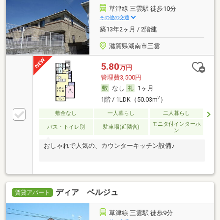
草津線 三雲駅 徒歩10分
その他の交通
築13年2ヶ月 / 2階建
滋賀県湖南市三雲
5.80
万円
管理費3,500円
なし
1ヶ月
2
1階 / 1LDK（50.03m
）
敷金なし
一人暮らし
二人暮らし
モニタ付インターホ
バス・トイレ別
駐車場(近隣含)
ン
おしゃれで人気の、カウンターキッチン設備♪
ディア ベルジュ
賃貸アパート
草津線 三雲駅 徒歩9分