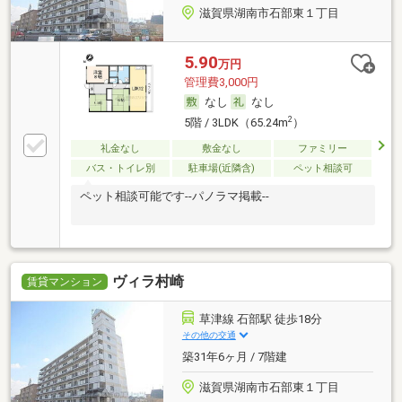
滋賀県湖南市石部東１丁目
5.90
万円
管理費3,000円
なし
なし
2
5階 / 3LDK（65.24m
）
礼金なし
敷金なし
ファミリー
バス・トイレ別
駐車場(近隣含)
ペット相談可
ペット相談可能です--パノラマ掲載--
ヴィラ村崎
賃貸マンション
草津線 石部駅 徒歩18分
その他の交通
築31年6ヶ月 / 7階建
滋賀県湖南市石部東１丁目