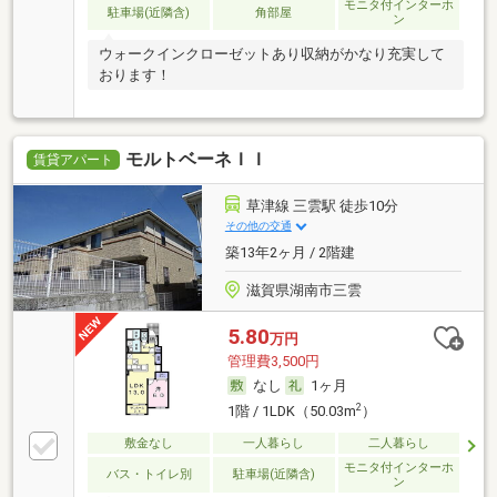
モニタ付インターホ
駐車場(近隣含)
角部屋
ン
ウォークインクローゼットあり収納がかなり充実して
おります！
モルトベーネＩＩ
賃貸アパート
草津線 三雲駅 徒歩10分
その他の交通
築13年2ヶ月 / 2階建
滋賀県湖南市三雲
5.80
万円
管理費3,500円
なし
1ヶ月
2
1階 / 1LDK（50.03m
）
敷金なし
一人暮らし
二人暮らし
モニタ付インターホ
バス・トイレ別
駐車場(近隣含)
ン