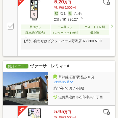
5.20
万円
管理費5,000円
なし
7万円
2
2階 / 1K（26.27m
）
敷金なし
一人暮らし
バス・トイレ別
駐車場(近隣含)
インターネット無料
最上階
お問い合わせはピタットハウス野洲店077-588-5333
ヴァーサ レミィ−Ａ
賃貸アパート
草津線 石部駅 徒歩10分
その他の交通
築16年7ヶ月 / 2階建
滋賀県湖南市石部中央５丁目
5.95
万円
管理費3,500円