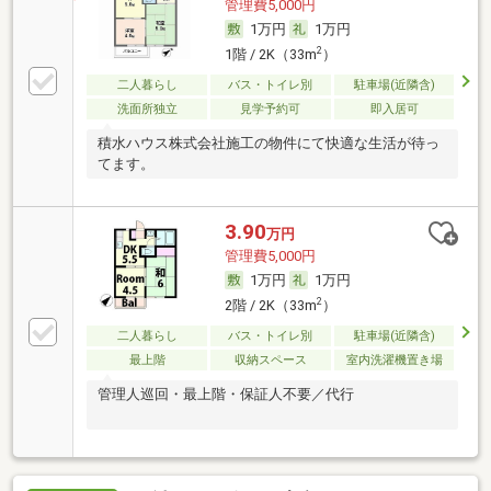
管理費5,000円
1万円
1万円
2
1階 / 2K（33m
）
二人暮らし
バス・トイレ別
駐車場(近隣含)
洗面所独立
見学予約可
即入居可
積水ハウス株式会社施工の物件にて快適な生活が待っ
てます。
3.90
万円
管理費5,000円
1万円
1万円
2
2階 / 2K（33m
）
二人暮らし
バス・トイレ別
駐車場(近隣含)
最上階
収納スペース
室内洗濯機置き場
管理人巡回・最上階・保証人不要／代行