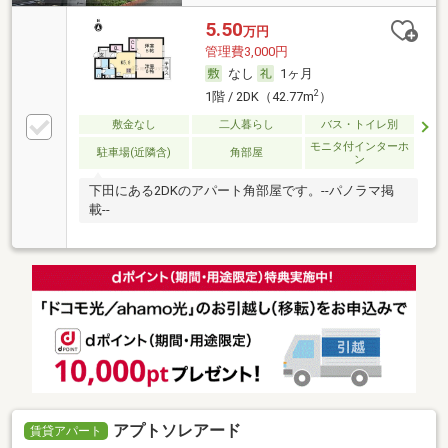
5.50
万円
管理費3,000円
なし
1ヶ月
2
1階 / 2DK（42.77m
）
敷金なし
二人暮らし
バス・トイレ別
モニタ付インターホ
駐車場(近隣含)
角部屋
ン
下田にある2DKのアパート角部屋です。--パノラマ掲
載--
アプトソレアード
賃貸アパート