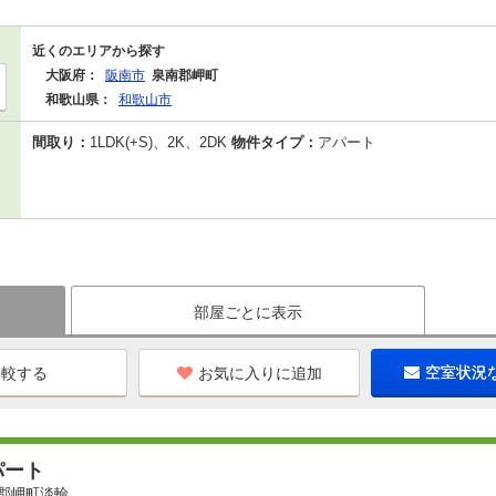
近くのエリアから探す
大阪府：
阪南市
泉南郡岬町
和歌山県：
和歌山市
間取り：
1LDK(+S)、2K、2DK
物件タイプ：
アパート
部屋ごとに表示
お気に入りに追加
空室状況
パート
郡岬町淡輪