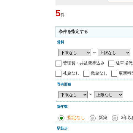
5
件
条件を指定する
賃料
～
管理費・共益費等込み
駐車場代
礼金なし
敷金なし
更新料
専有面積
～
築年数
指定なし
新築
3年以
駅徒歩