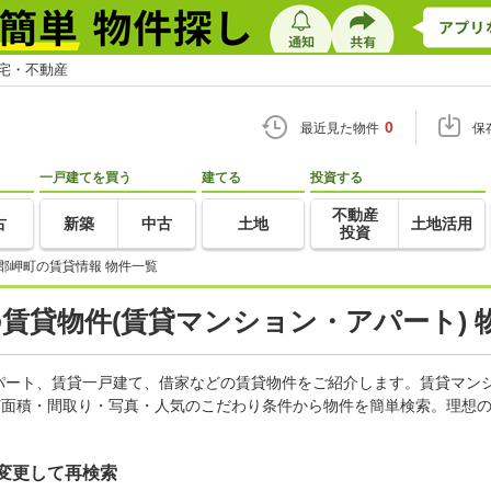
住宅・不動産
0
最近見た物件
保
一戸建てを買う
建てる
投資する
不動産
古
新築
中古
土地
土地活用
投資
郡岬町の賃貸情報 物件一覧
の賃貸物件(賃貸マンション・アパート) 
パート、賃貸一戸建て、借家などの賃貸物件をご紹介します。賃貸マン
有面積・間取り・写真・人気のこだわり条件から物件を簡単検索。理想の
変更して再検索