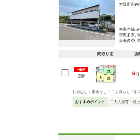
大阪府泉南
南海本線 
南海多奈川
南海多奈川線
間取り図
賃
NEW
6
万
2階
礼金なし
敷金なし
二人暮らし
駐
おすすめポイント
二人入居可・最上