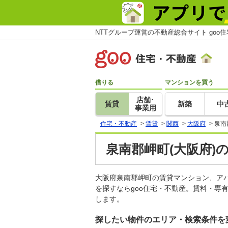
NTTグループ運営の不動産総合サイト goo
借りる
マンションを買う
店舗･
賃貸
新築
中
事業用
住宅・不動産
>
賃貸
>
関西
>
大阪府
>
泉南
泉南郡岬町(大阪府)
大阪府泉南郡岬町の賃貸マンション、ア
を探すならgoo住宅・不動産。賃料・専
します。
探したい物件のエリア・検索条件を