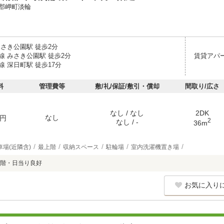
郡岬町淡輪
みさき公園駅 徒歩2分
線 みさき公園駅 徒歩2分
賃貸アパ
 深日町駅 徒歩17分
料
管理費等
敷/礼/保証/敷引・償却
間取り/広さ
なし / なし
2DK
なし
円
2
なし / -
36m
車場(近隣含)
最上階
収納スペース
駐輪場
室内洗濯機置き場
階・日当り良好
お気に入り