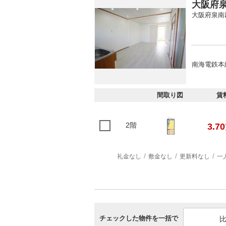
大阪府泉
大阪府泉南
南海電鉄本
間取り図
賃
2階
3.70
礼金なし
敷金なし
更新料なし
一
チェックした物件を一括で