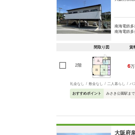
南海電鉄多
南海電鉄多
間取り図
賃
2階
6
万
礼金なし
敷金なし
二人暮らし
バ
おすすめポイント
みさき公園駅まで
大阪府泉