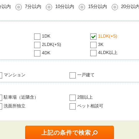
分以内
7分以内
10分以内
15分以内
20分以
1DK
1LDK(+S)
2LDK(+S)
3K
4LDK以上
4DK
マンション
一戸建て
駐車場（近隣含）
2階以上
洗面所独立
ペット相談可