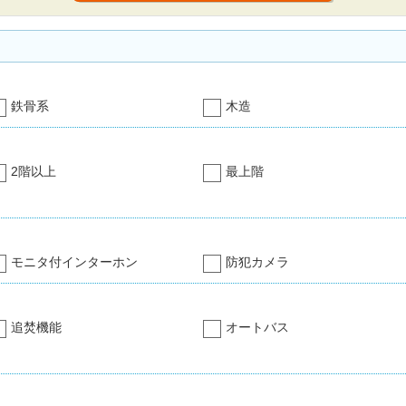
鉄骨系
木造
2階以上
最上階
モニタ付インターホン
防犯カメラ
追焚機能
オートバス