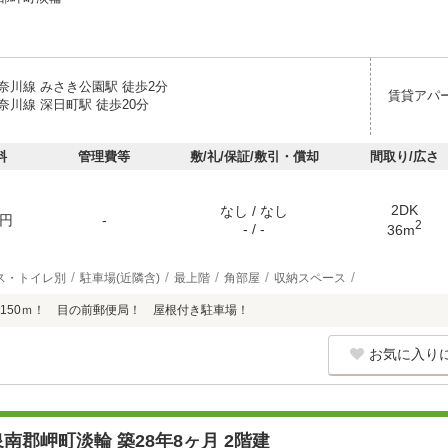
奈川線 みさき公園駅 徒歩2分
賃貸アパ
奈川線 深日町駅 徒歩20分
料
管理費等
敷/礼/保証/敷引・償却
間取り/広さ
2DK
なし / なし
円
-
2
- / -
36m
ス・トイレ別
駐車場(近隣含)
最上階
角部屋
収納スペース
150ｍ！ 目の前郵便局！ 屋根付き駐車場！
お気に入り
南郡岬町淡輪 築28年8ヶ月 2階建