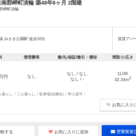
南郡岬町淡輪 築48年6ヶ月 2階建
郡岬町淡輪
線 みさき公園駅 徒歩10分
賃貸アパ
料
管理費等
敷/礼/保証/敷引・償却
間取り/広さ
なし / なし
1LDK
なし
万円
2
なし / -
32.24m
人暮らし
二人暮らし
駐車場(近隣含)
即入居可
お気に入り
お気に入りに追加
空室状況